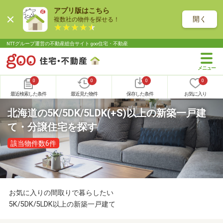
アプリ版はこちら
開く
複数社の物件を探せる！
NTTグループ運営の不動産総合サイト goo住宅・不動産
0
0
0
0
最近検索した条件
最近見た物件
保存した条件
お気に入り
北海道の5K/5DK/5LDK(+S)以上の新築一戸建
て・分譲住宅を探す
該当物件数6件
お気に入りの間取りで暮らしたい
5K/5DK/5LDK以上の新築一戸建て