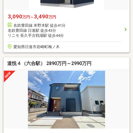
3,090
3,490
万円～
万円
名鉄豊田線 米野木駅 徒歩41分
名鉄豊田線 日進駅 徒歩43分
リニモ 長久手古戦場駅 徒歩44分
愛知県日進市岩崎町梅ノ木
道悦４（六合駅） 2890万円～2990万円