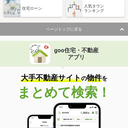
人気タウン
住宅ローン
ランキング
ページトップに戻る
goo住宅・不動産
アプリ
大手不動産サイト
物件
の
を
まとめて検索！