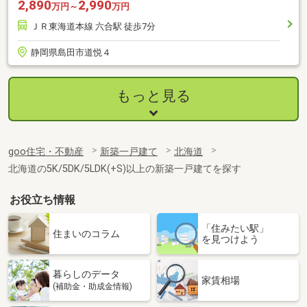
2,890
2,990
万円～
万円
ＪＲ東海道本線 六合駅 徒歩7分
静岡県島田市道悦４
もっと見る
goo住宅・不動産
新築一戸建て
北海道
北海道の5K/5DK/5LDK(+S)以上の新築一戸建てを探す
お役立ち情報
「住みたい駅」
住まいのコラム
を見つけよう
暮らしのデータ
家賃相場
(補助金・助成金情報)