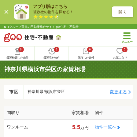
アプリ版はこちら
開く
複数社の物件を探せる！
NTTグループ運営の不動産総合サイト goo住宅・不動産
0
0
0
0
最近検索した条件
最近見た物件
保存した条件
お気に入り
神奈川県横浜市栄区の家賃相場
市区
変更する
神奈川県/横浜市栄区
間取り
家賃相場
物件
5.5
ワンルーム
物件一覧へ
万円