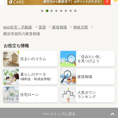
goo住宅・不動産
賃貸
家賃相場
神奈川県
横浜市栄区の家賃相場
お役立ち情報
「住みたい街」
住まいのコラム
を見つけよう
暮らしのデータ
家賃相場
(補助金・助成金情報)
人気タウン
住宅ローン
ランキング
ページトップに戻る