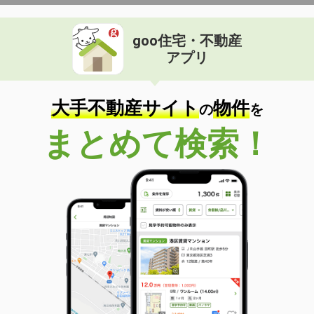
goo住宅・不動産
アプリ
大手不動産サイト
物件
の
を
まとめて検索！