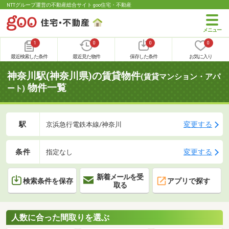
NTTグループ運営の不動産総合サイト goo住宅・不動産
1
0
0
0
最近検索した条件
最近見た物件
保存した条件
お気に入り
神奈川駅(神奈川県)の賃貸物件
(賃貸マンション・アパ
物件一覧
ート)
駅
変更する
京浜急行電鉄本線/神奈川
条件
変更する
指定なし
新着メールを受
検索条件を保存
アプリで探す
取る
人数に合った間取りを選ぶ