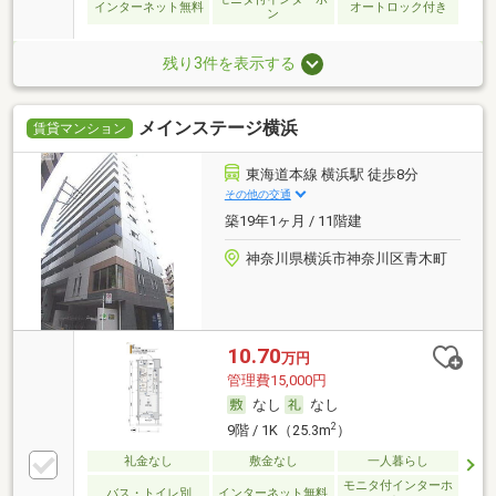
インターネット無料
オートロック付き
ン
残り3件を表示する
メインステージ横浜
賃貸マンション
東海道本線 横浜駅 徒歩8分
その他の交通
築19年1ヶ月 / 11階建
神奈川県横浜市神奈川区青木町
10.70
万円
管理費15,000円
なし
なし
2
9階 / 1K（25.3m
）
礼金なし
敷金なし
一人暮らし
モニタ付インターホ
バス・トイレ別
インターネット無料