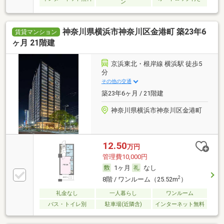
ン
神奈川県横浜市神奈川区金港町 築23年6
賃貸マンション
ヶ月 21階建
京浜東北・根岸線 横浜駅 徒歩5
分
その他の交通
築23年6ヶ月 / 21階建
神奈川県横浜市神奈川区金港町
12.50
万円
管理費10,000円
1ヶ月
なし
2
8階 / ワンルーム（25.52m
）
礼金なし
一人暮らし
ワンルーム
バス・トイレ別
駐車場(近隣含)
インターネット無料