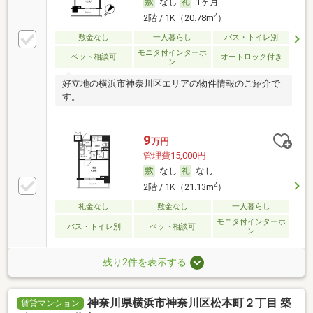
なし
1ヶ月
2
2階 / 1K（20.78m
）
敷金なし
一人暮らし
バス・トイレ別
モニタ付インターホ
ペット相談可
オートロック付き
ン
好立地の横浜市神奈川区エリアの物件情報のご紹介で
す。
9
万円
管理費15,000円
なし
なし
2
2階 / 1K（21.13m
）
礼金なし
敷金なし
一人暮らし
モニタ付インターホ
バス・トイレ別
ペット相談可
ン
残り2件を表示する
神奈川県横浜市神奈川区松本町２丁目 築
賃貸マンション