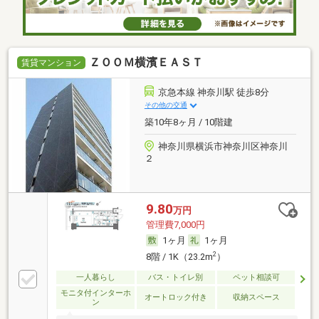
ＺＯＯＭ横濱ＥＡＳＴ
賃貸マンション
京急本線 神奈川駅 徒歩8分
その他の交通
築10年8ヶ月 / 10階建
神奈川県横浜市神奈川区神奈川
２
9.80
万円
管理費7,000円
1ヶ月
1ヶ月
2
8階 / 1K（23.2m
）
一人暮らし
バス・トイレ別
ペット相談可
モニタ付インターホ
オートロック付き
収納スペース
ン