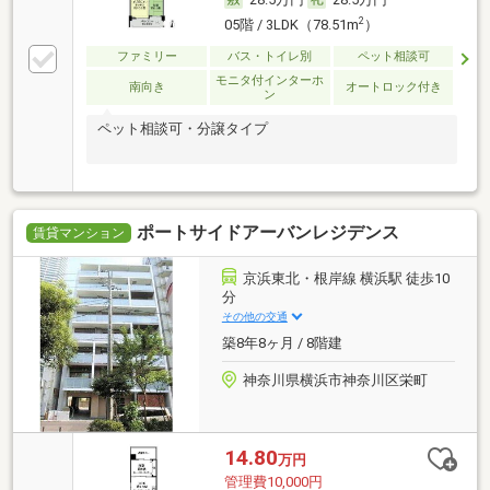
2
05階 / 3LDK（78.51m
）
ファミリー
バス・トイレ別
ペット相談可
モニタ付インターホ
南向き
オートロック付き
ン
ペット相談可・分譲タイプ
ポートサイドアーバンレジデンス
賃貸マンション
京浜東北・根岸線 横浜駅 徒歩10
分
その他の交通
築8年8ヶ月 / 8階建
神奈川県横浜市神奈川区栄町
14.80
万円
管理費10,000円