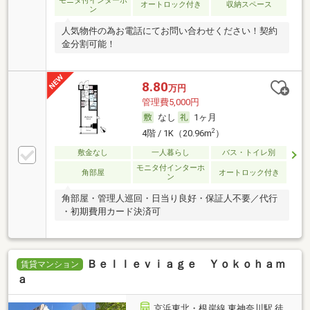
モニタ付インターホ
オートロック付き
収納スペース
ン
人気物件の為お電話にてお問い合わせください！契約
金分割可能！
8.80
万円
管理費5,000円
なし
1ヶ月
2
4階 / 1K（20.96m
）
敷金なし
一人暮らし
バス・トイレ別
モニタ付インターホ
角部屋
オートロック付き
ン
角部屋・管理人巡回・日当り良好・保証人不要／代行
・初期費用カード決済可
Ｂｅｌｌｅｖｉａｇｅ Ｙｏｋｏｈａｍ
賃貸マンション
ａ
京浜東北・根岸線 東神奈川駅 徒