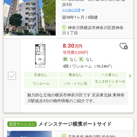
歩3分
その他の交通
築38年1ヶ月 / 6階建
神奈川県横浜市神奈川区西神奈
川１丁目
8.30
万円
管理費5,000円
なし
なし
2
4階 / ワンルーム（16.24m
）
礼金なし
敷金なし
一人暮らし
モニタ付インターホ
ワンルーム
バス・トイレ別
ン
魅力的な立地の横浜市神奈川区です 京浜東北線 東神奈
川駅徒歩3分の物件情報のご紹介です。
メインステージ横濱ポートサイド
賃貸マンション
京急本線 神奈川駅 徒歩9分