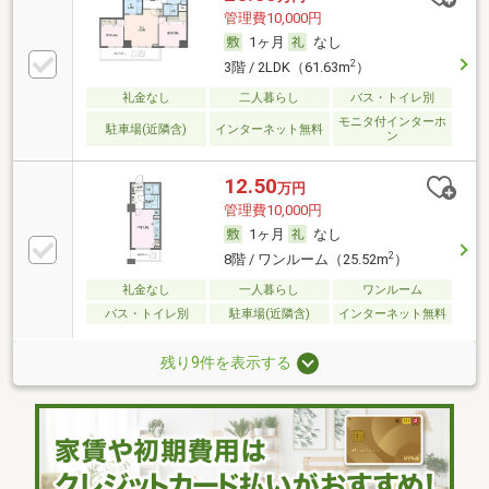
管理費10,000円
1ヶ月
なし
2
3階 / 2LDK（61.63m
）
礼金なし
二人暮らし
バス・トイレ別
モニタ付インターホ
駐車場(近隣含)
インターネット無料
ン
12.50
万円
管理費10,000円
1ヶ月
なし
2
8階 / ワンルーム（25.52m
）
礼金なし
一人暮らし
ワンルーム
バス・トイレ別
駐車場(近隣含)
インターネット無料
残り9件を表示する