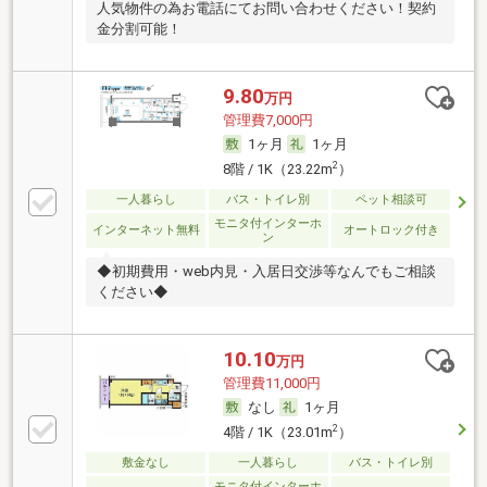
人気物件の為お電話にてお問い合わせください！契約
金分割可能！
9.80
万円
管理費7,000円
1ヶ月
1ヶ月
2
8階 / 1K（23.22m
）
一人暮らし
バス・トイレ別
ペット相談可
モニタ付インターホ
インターネット無料
オートロック付き
ン
◆初期費用・web内見・入居日交渉等なんでもご相談
ください◆
10.10
万円
管理費11,000円
なし
1ヶ月
2
4階 / 1K（23.01m
）
敷金なし
一人暮らし
バス・トイレ別
モニタ付インターホ