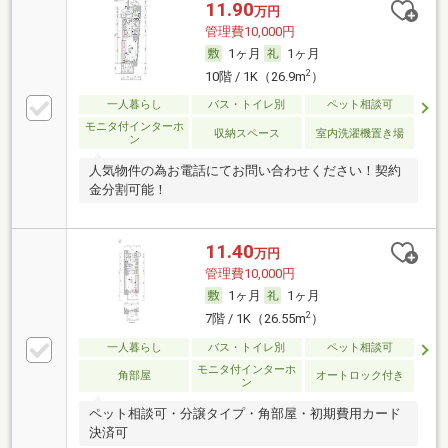
11.90
万円
管理費10,000円
1ヶ月
1ヶ月
2
10階 / 1K（26.9m
）
一人暮らし
バス・トイレ別
ペット相談可
モニタ付インターホ
収納スペース
室内洗濯機置き場
ン
人気物件の為お電話にてお問い合わせください！契約
金分割可能！
11.40
万円
管理費10,000円
1ヶ月
1ヶ月
2
7階 / 1K（26.55m
）
一人暮らし
バス・トイレ別
ペット相談可
モニタ付インターホ
角部屋
オートロック付き
ン
ペット相談可・分譲タイプ・角部屋・初期費用カード
決済可