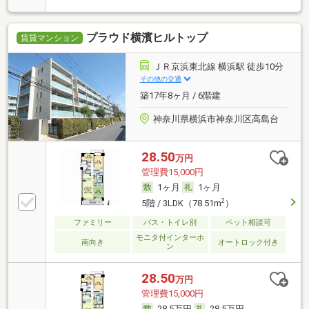
プラウド横濱ヒルトップ
賃貸マンション
ＪＲ京浜東北線 横浜駅 徒歩10分
その他の交通
築17年8ヶ月 / 6階建
神奈川県横浜市神奈川区高島台
28.50
万円
管理費15,000円
1ヶ月
1ヶ月
2
5階 / 3LDK（78.51m
）
ファミリー
バス・トイレ別
ペット相談可
モニタ付インターホ
南向き
オートロック付き
ン
28.50
万円
管理費15,000円
28.5万円
28.5万円