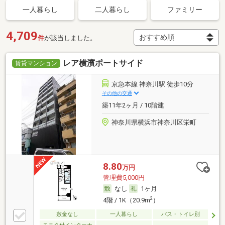
一人暮らし
二人暮らし
ファミリー
4,709
件
が該当しました。
レア横濱ポートサイド
賃貸マンション
京急本線 神奈川駅 徒歩10分
その他の交通
築11年2ヶ月 / 10階建
神奈川県横浜市神奈川区栄町
8.80
万円
管理費5,000円
なし
1ヶ月
2
4階 / 1K（20.9m
）
敷金なし
一人暮らし
バス・トイレ別