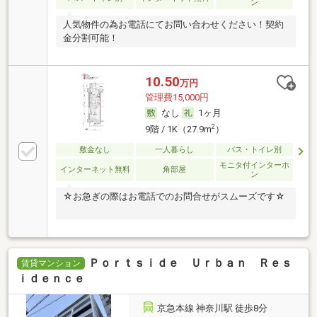
ン
人気物件の為お電話にてお問い合わせください！契約
金分割可能！
10.50
万円
管理費15,000円
なし
1ヶ月
2
9階 / 1K（27.9m
）
敷金なし
一人暮らし
バス・トイレ別
モニタ付インターホ
インターネット無料
角部屋
ン
☆お急ぎの際はお電話でのお問合せがスムーズです☆
Ｐｏｒｔｓｉｄｅ Ｕｒｂａｎ Ｒｅｓ
賃貸マンション
ｉｄｅｎｃｅ
京急本線 神奈川駅 徒歩8分