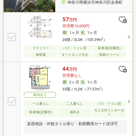
神奈川県横浜市神奈川区金港町
57
万円
管理費10,000円
1ヶ月
1ヶ月
2
26階 / 3LDK（105.39m
）
ファミリー
バス・トイレ別
駐車場(近隣含)
角部屋
オートロック付き
収納スペース
44
万円
管理費なし
2ヶ月
1ヶ月
2
33階 / 1LDK（77.57m
）
動画あり
一人暮らし
二人暮らし
バス・トイレ別
モニタ付インターホ
駐車場(近隣含)
南向き
ン
楽器相談・外観タイル張り・初期費用カード決済可