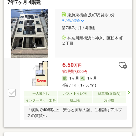
7年7ヶ月 4階建
東急東横線 反町駅 徒歩3分
その他の交通
築7年7ヶ月 / 4階建
神奈川県横浜市神奈川区松本町
２丁目
6.50
万円
管理費7,000円
1ヶ月
1ヶ月
2
4階 / 1K（17.53m
）
一人暮らし
バス・トイレ別
駐車場(近隣含)
インターネット無料
最上階
角部屋
「横浜で40年以上、安心と実績の証」ご相談はアルプ
スの賃貸へ