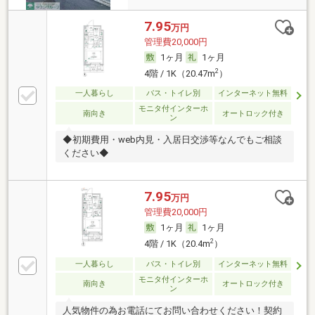
7.95
万円
管理費20,000円
1ヶ月
1ヶ月
2
4階 / 1K（20.47m
）
一人暮らし
バス・トイレ別
インターネット無料
モニタ付インターホ
南向き
オートロック付き
ン
◆初期費用・web内見・入居日交渉等なんでもご相談
ください◆
7.95
万円
管理費20,000円
1ヶ月
1ヶ月
2
4階 / 1K（20.4m
）
一人暮らし
バス・トイレ別
インターネット無料
モニタ付インターホ
南向き
オートロック付き
ン
人気物件の為お電話にてお問い合わせください！契約