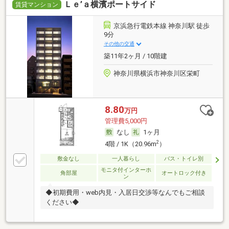
Ｌｅ’ａ横濱ポートサイド
賃貸マンション
京浜急行電鉄本線 神奈川駅 徒歩
9分
その他の交通
築11年2ヶ月 / 10階建
神奈川県横浜市神奈川区栄町
8.80
万円
管理費5,000円
なし
1ヶ月
2
4階 / 1K（20.96m
）
敷金なし
一人暮らし
バス・トイレ別
モニタ付インターホ
角部屋
オートロック付き
ン
◆初期費用・web内見・入居日交渉等なんでもご相談
ください◆