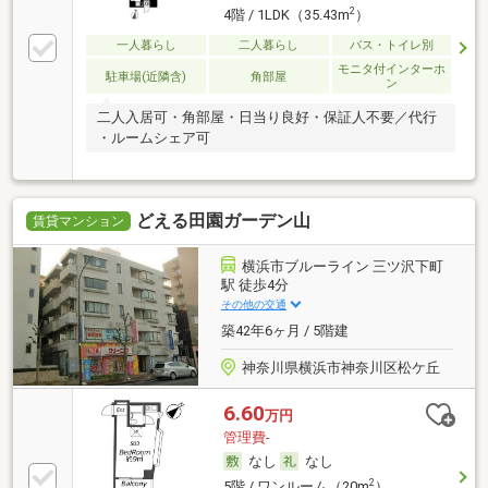
2
4階 / 1LDK（35.43m
）
一人暮らし
二人暮らし
バス・トイレ別
モニタ付インターホ
駐車場(近隣含)
角部屋
ン
二人入居可・角部屋・日当り良好・保証人不要／代行
・ルームシェア可
どえる田園ガーデン山
賃貸マンション
横浜市ブルーライン 三ツ沢下町
駅 徒歩4分
その他の交通
築42年6ヶ月 / 5階建
神奈川県横浜市神奈川区松ケ丘
6.60
万円
管理費-
なし
なし
2
5階 / ワンルーム（20m
）