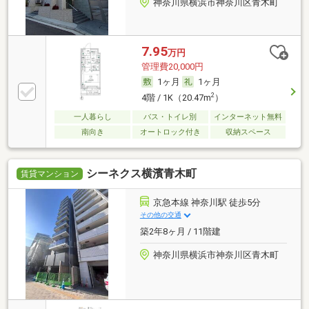
神奈川県横浜市神奈川区青木町
7.95
万円
管理費20,000円
1ヶ月
1ヶ月
2
4階 / 1K（20.47m
）
一人暮らし
バス・トイレ別
インターネット無料
南向き
オートロック付き
収納スペース
シーネクス横濱青木町
賃貸マンション
京急本線 神奈川駅 徒歩5分
その他の交通
築2年8ヶ月 / 11階建
神奈川県横浜市神奈川区青木町