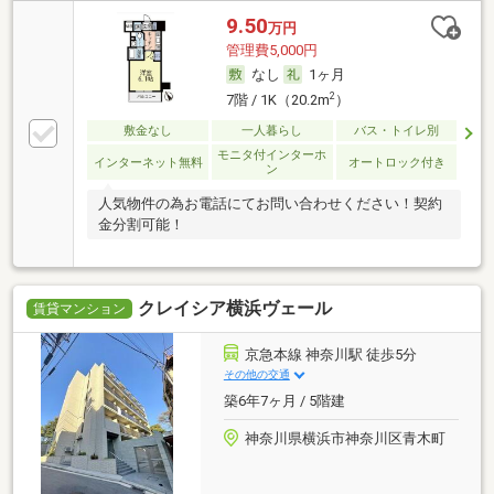
9.50
万円
管理費5,000円
なし
1ヶ月
2
7階 / 1K（20.2m
）
敷金なし
一人暮らし
バス・トイレ別
モニタ付インターホ
インターネット無料
オートロック付き
ン
人気物件の為お電話にてお問い合わせください！契約
金分割可能！
クレイシア横浜ヴェール
賃貸マンション
京急本線 神奈川駅 徒歩5分
その他の交通
築6年7ヶ月 / 5階建
神奈川県横浜市神奈川区青木町