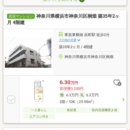
神奈川県横浜市神奈川区桐畑 築35年2ヶ
賃貸マンション
月 4階建
東急東横線 反町駅 徒歩2分
その他の交通
築35年2ヶ月 / 4階建
神奈川県横浜市神奈川区桐畑
6.30
万円
管理費3,250円
6.3万円
6.3万円
2
2階 / 1DK（25.95m
）
一人暮らし
角部屋
室内洗濯機置き場
エアコン付き