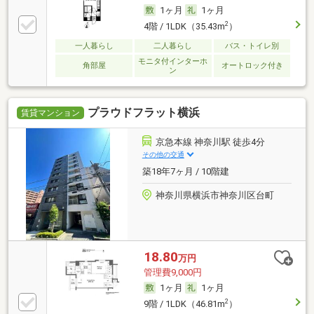
1ヶ月
1ヶ月
2
4階 / 1LDK（35.43m
）
一人暮らし
二人暮らし
バス・トイレ別
モニタ付インターホ
角部屋
オートロック付き
ン
プラウドフラット横浜
賃貸マンション
京急本線 神奈川駅 徒歩4分
その他の交通
築18年7ヶ月 / 10階建
神奈川県横浜市神奈川区台町
18.80
万円
管理費9,000円
1ヶ月
1ヶ月
2
9階 / 1LDK（46.81m
）