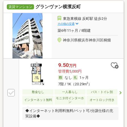
グランヴァン横濱反町
賃貸マンション
東急東横線 反町駅 徒歩2分
その他の交通
築6年11ヶ月 / 8階建
神奈川県横浜市神奈川区桐畑
9.50
万円
管理費5,000円
なし
1ヶ月
2
7階 / 1K（20.29m
）
敷金なし
一人暮らし
バス・トイレ別
モニタ付インターホ
インターネット無料
オートロック付き
ン
◆インターネット利用料無料/ペット可/分譲仕様の充
実設備◆