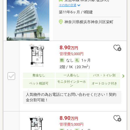
その他の交通
築11年6ヶ月 / 9階建
神奈川県横浜市神奈川区栄町
8.90
万円
管理費5,000円
なし
1ヶ月
2
2階 / 1K（20.7m
）
敷金なし
一人暮らし
バス・トイレ別
モニタ付インターホ
ペット相談可
オートロック付き
ン
人気物件の為お電話にてお問い合わせください！契約
金分割可能！
8.90
万円
管理費5,000円