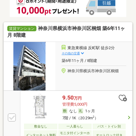
神奈川県横浜市神奈川区桐畑 築6年11ヶ
賃貸マンション
月 8階建
東急東横線 反町駅 徒歩2分
その他の交通
築6年11ヶ月 / 8階建
神奈川県横浜市神奈川区桐畑
9.50
万円
管理費5,000円
なし
1ヶ月
2
7階 / 1K（20.29m
）
敷金なし
一人暮らし
バス・トイレ別
モニタ付インターホ
インターネット無料
オートロック付き