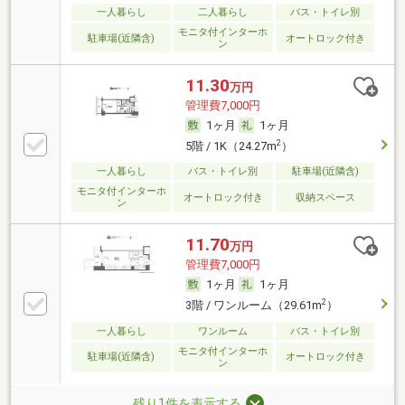
一人暮らし
二人暮らし
バス・トイレ別
モニタ付インターホ
駐車場(近隣含)
オートロック付き
ン
11.30
万円
管理費7,000円
1ヶ月
1ヶ月
2
5階 / 1K（24.27m
）
一人暮らし
バス・トイレ別
駐車場(近隣含)
モニタ付インターホ
オートロック付き
収納スペース
ン
11.70
万円
管理費7,000円
1ヶ月
1ヶ月
2
3階 / ワンルーム（29.61m
）
一人暮らし
ワンルーム
バス・トイレ別
モニタ付インターホ
駐車場(近隣含)
オートロック付き
ン
残り1件を表示する