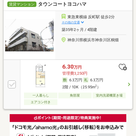
タウンコートヨコハマ
賃貸マンション
東急東横線 反町駅 徒歩2分
その他の交通
築35年2ヶ月 / 4階建
神奈川県横浜市神奈川区桐畑
6.30
万円
管理費3,250円
6.3万円
6.3万円
2
2階 / 1DK（25.95m
）
一人暮らし
角部屋
室内洗濯機置き場
エアコン付き