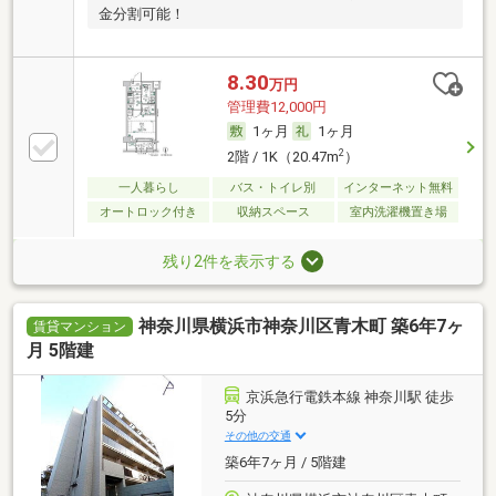
金分割可能！
8.30
万円
管理費12,000円
1ヶ月
1ヶ月
2
2階 / 1K（20.47m
）
一人暮らし
バス・トイレ別
インターネット無料
オートロック付き
収納スペース
室内洗濯機置き場
残り2件を表示する
神奈川県横浜市神奈川区青木町 築6年7ヶ
賃貸マンション
月 5階建
京浜急行電鉄本線 神奈川駅 徒歩
5分
その他の交通
築6年7ヶ月 / 5階建