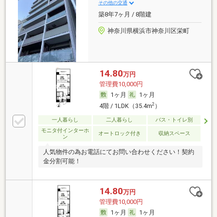
その他の交通
築8年7ヶ月 / 8階建
神奈川県横浜市神奈川区栄町
14.80
万円
管理費10,000円
1ヶ月
1ヶ月
2
4階 / 1LDK（35.4m
）
一人暮らし
二人暮らし
バス・トイレ別
モニタ付インターホ
オートロック付き
収納スペース
ン
人気物件の為お電話にてお問い合わせください！契約
金分割可能！
14.80
万円
管理費10,000円
1ヶ月
1ヶ月