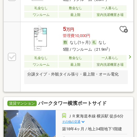
礼金なし
敷金なし
一人暮らし
ワンルーム
最上階
室内洗濯機置き場
5
万円
管理費10,000円
なし(1ヶ月)
なし
2
5階 / ワンルーム（21.9m
）
礼金なし
敷金なし
一人暮らし
ワンルーム
最上階
室内洗濯機置き場
分譲タイプ・外観タイル張り・最上階・オール電化
パークタワー横濱ポートサイド
賃貸マンション
ＪＲ東海道本線 横浜駅 徒歩6分
その他の交通
築18年4ヶ月 / 地上34階地下1階建