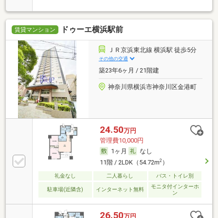
ドゥーエ横浜駅前
賃貸マンション
ＪＲ京浜東北線 横浜駅 徒歩5分
その他の交通
築23年6ヶ月 / 21階建
神奈川県横浜市神奈川区金港町
24.50
万円
管理費10,000円
1ヶ月
なし
2
11階 / 2LDK（54.72m
）
礼金なし
二人暮らし
バス・トイレ別
モニタ付インターホ
駐車場(近隣含)
インターネット無料
ン
26.50
万円