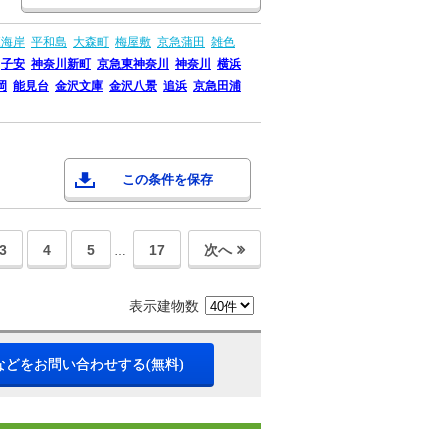
森海岸
平和島
大森町
梅屋敷
京急蒲田
雑色
子安
神奈川新町
京急東神奈川
神奈川
横浜
岡
能見台
金沢文庫
金沢八景
追浜
京急田浦
この条件を保存
3
4
5
17
次へ
…
表示建物数
などをお問い合わせする(無料)