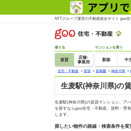
NTTグループ運営の不動産総合サイト goo
借りる
マンションを買う
店舗･
賃貸
新築
中
事業用
住宅・不動産
>
賃貸
>
首都圏
>
神奈川県
>
生麦駅(神奈川県)の
生麦駅(神奈川県)の賃貸マンション、
を探すならgoo住宅・不動産。賃料・専
します。
探したい物件の路線・検索条件を変