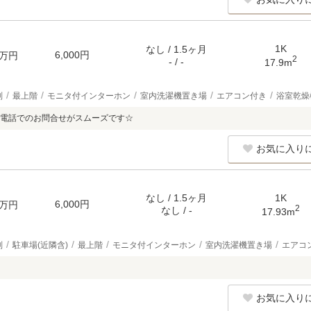
1K
なし / 1.5ヶ月
6,000円
万円
2
- / -
17.9m
別
最上階
モニタ付インターホン
室内洗濯機置き場
エアコン付き
浴室乾燥
電話でのお問合せがスムーズです☆
お気に入り
なし / 1.5ヶ月
1K
6,000円
万円
2
なし / -
17.93m
別
駐車場(近隣含)
最上階
モニタ付インターホン
室内洗濯機置き場
エアコ
お気に入り