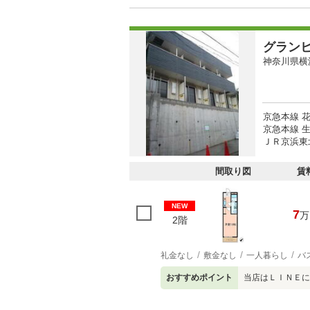
グラン
神奈川県横
京急本線 
京急本線 生
ＪＲ京浜東北
間取り図
賃
NEW
7
万
2階
礼金なし
敷金なし
一人暮らし
バ
おすすめポイント
当店はＬＩＮＥに