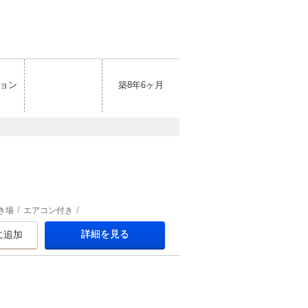
ョン
築8年6ヶ月
き場
エアコン付き
詳細を見る
に追加