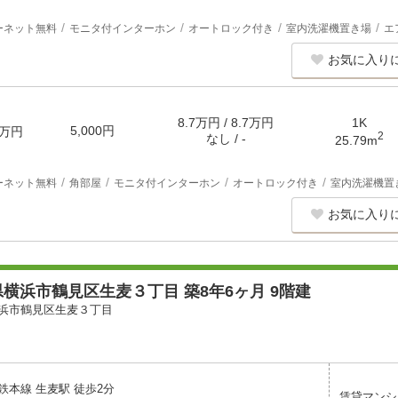
ーネット無料
モニタ付インターホン
オートロック付き
室内洗濯機置き場
エ
お気に入り
8.7万円 / 8.7万円
1K
5,000円
万円
2
なし / -
25.79m
ーネット無料
角部屋
モニタ付インターホン
オートロック付き
室内洗濯機置
お気に入り
横浜市鶴見区生麦３丁目 築8年6ヶ月 9階建
浜市鶴見区生麦３丁目
鉄本線 生麦駅 徒歩2分
賃貸マンシ