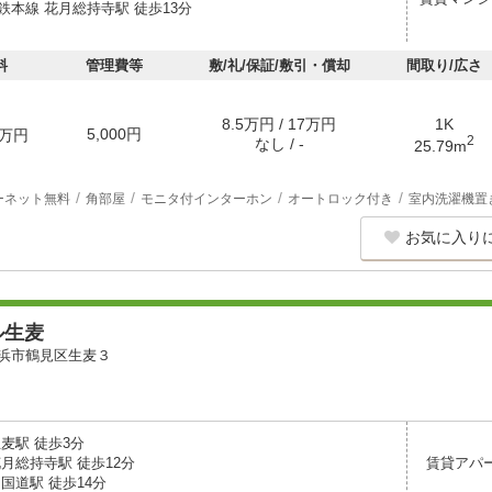
鉄本線 花月総持寺駅 徒歩13分
料
管理費等
敷/礼/保証/敷引・償却
間取り/広さ
8.5万円 / 17万円
1K
5,000円
万円
2
なし / -
25.79m
ーネット無料
角部屋
モニタ付インターホン
オートロック付き
室内洗濯機置
お気に入り
ル生麦
浜市鶴見区生麦３
麦駅 徒歩3分
月総持寺駅 徒歩12分
賃貸アパ
国道駅 徒歩14分