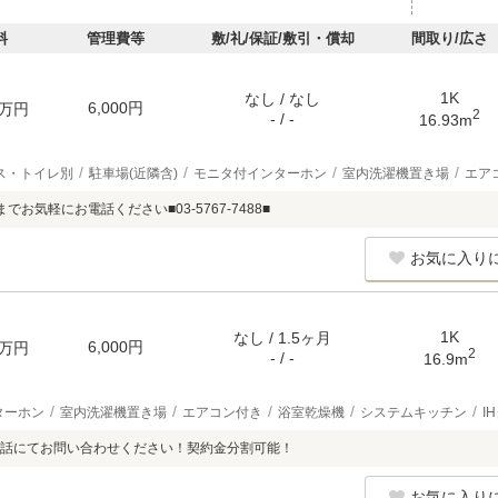
料
管理費等
敷/礼/保証/敷引・償却
間取り/広さ
1K
なし / なし
6,000円
万円
2
- / -
16.93m
ス・トイレ別
駐車場(近隣含)
モニタ付インターホン
室内洗濯機置き場
エア
でお気軽にお電話ください■03-5767-7488■
お気に入り
1K
なし / 1.5ヶ月
6,000円
万円
2
- / -
16.9m
ターホン
室内洗濯機置き場
エアコン付き
浴室乾燥機
システムキッチン
I
話にてお問い合わせください！契約金分割可能！
お気に入り