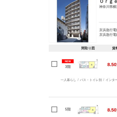
Ｏｒｇ
神奈川県横
京浜急行電
京浜急行電
間取り図
賃
NEW
8.50
3階
一人暮らし
バス・トイレ別
インタ
5階
8.50