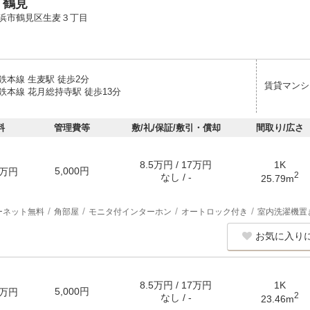
ｅ鶴見
浜市鶴見区生麦３丁目
鉄本線 生麦駅 徒歩2分
賃貸マンシ
鉄本線 花月総持寺駅 徒歩13分
料
管理費等
敷/礼/保証/敷引・償却
間取り/広さ
8.5万円 / 17万円
1K
5,000円
万円
2
なし / -
25.79m
ーネット無料
角部屋
モニタ付インターホン
オートロック付き
室内洗濯機置
お気に入り
8.5万円 / 17万円
1K
5,000円
万円
2
なし / -
23.46m