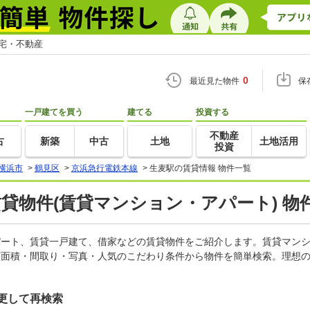
住宅・不動産
0
最近見た物件
保
一戸建てを買う
建てる
投資する
不動産
古
新築
中古
土地
土地活用
投資
横浜市
>
鶴見区
>
京浜急行電鉄本線
>
生麦駅の賃貸情報 物件一覧
賃貸物件(賃貸マンション・アパート) 物
アパート、賃貸一戸建て、借家などの賃貸物件をご紹介します。賃貸マン
有面積・間取り・写真・人気のこだわり条件から物件を簡単検索。理想の
更して再検索