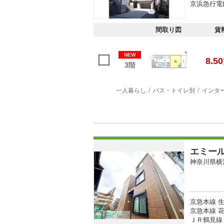
京浜急行電
間取り図
賃
NEW
8.50
3階
一人暮らし
バス・トイレ別
インタ
エミー
神奈川県横
京急本線 生
京急本線 花
ＪＲ鶴見線 