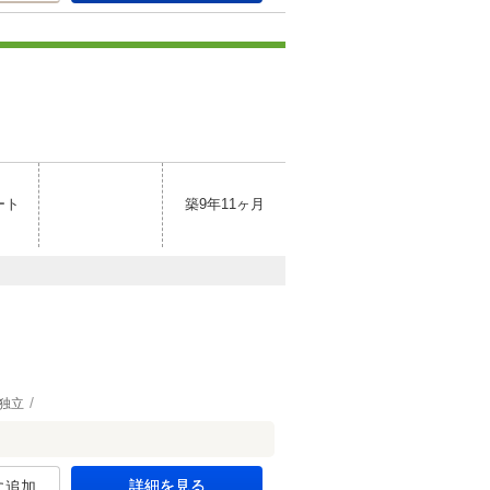
ート
築9年11ヶ月
独立
詳細を見る
に追加