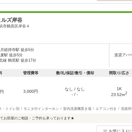
ヒルズ岸谷
浜市鶴見区岸谷４
花月総持寺駅 徒歩5分
麦駅 徒歩5分
賃貸アパ
線 鶴見駅 徒歩17分
料
管理費等
敷/礼/保証/敷引・償却
間取り/広さ
1K
なし / なし
3,000円
円
2
- / -
23.52m
ス・トイレ別
モニタ付インターホン
室内洗濯機置き場
エアコン付き
洗面所
てお部屋のご相談・ご予約も承っております★
お気に入り