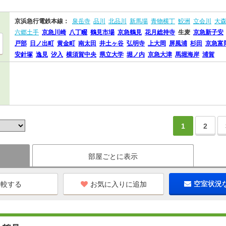
京浜急行電鉄本線：
泉岳寺
品川
北品川
新馬場
青物横丁
鮫洲
立会川
大
六郷土手
京急川崎
八丁畷
鶴見市場
京急鶴見
花月総持寺
生麦
京急新子安
戸部
日ノ出町
黄金町
南太田
井土ヶ谷
弘明寺
上大岡
屏風浦
杉田
京急富
安針塚
逸見
汐入
横須賀中央
県立大学
堀ノ内
京急大津
馬堀海岸
浦賀
1
2
部屋ごとに表示
お気に入りに追加
空室状況