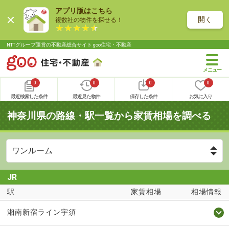
アプリ版はこちら
開く
複数社の物件を探せる！
NTTグループ運営の不動産総合サイト goo住宅・不動産
0
0
0
0
最近検索した条件
最近見た物件
保存した条件
お気に入り
神奈川県の路線・駅一覧から家賃相場を調べる
JR
駅
家賃相場
相場情報
湘南新宿ライン宇須