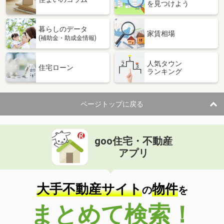
を見つけよう
暮らしのデータ
家賃相場
(補助金・助成金情報)
人気タウン
住宅ローン
ランキング
ページトップに戻る
goo住宅・不動産
アプリ
大手不動産サイト
物件
の
を
まとめて検索！