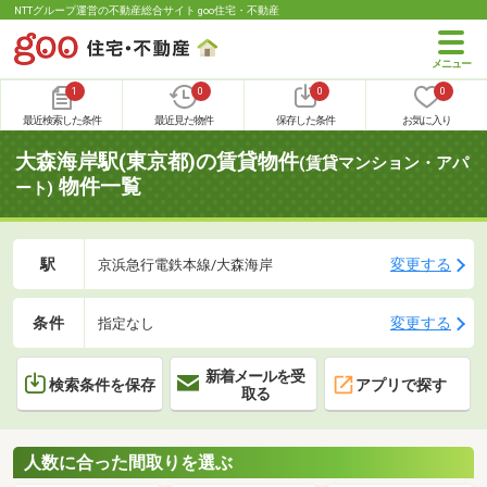
NTTグループ運営の不動産総合サイト goo住宅・不動産
1
0
0
0
最近検索した条件
最近見た物件
保存した条件
お気に入り
大森海岸駅(東京都)の賃貸物件
(賃貸マンション・アパ
物件一覧
ート)
駅
変更する
京浜急行電鉄本線/大森海岸
条件
変更する
指定なし
新着メールを受
検索条件を保存
アプリで探す
取る
人数に合った間取りを選ぶ