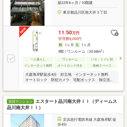
築22年6ヶ月 / 10階建
東京都品川区南大井３丁目
11.50
万円
管理費8,000円
1ヶ月
1ヶ月
2
9階 / ワンルーム（30.68m
）
一人暮らし
ワンルーム
バス・トイレ別
インターネット無料
オートロック付き
収納スペース
大森海岸駅徒歩4分 好立地 インターネット無料
オートロック 防犯カメラ 宅配ボックス 独立洗面
台
エスタート品川南大井ＩＩ（ディームス
賃貸マンション
品川南大井ＩＩ）
京浜急行電鉄本線 大森海岸駅 徒
歩4分