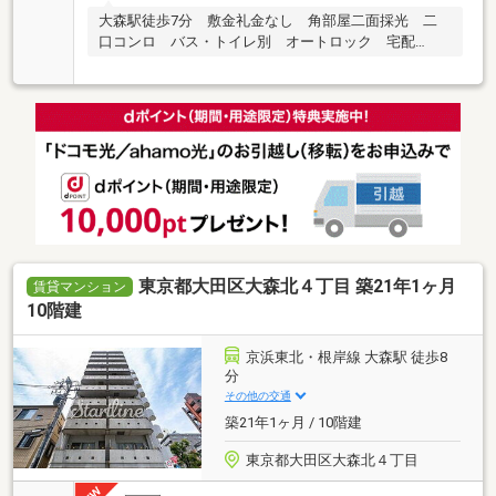
大森駅徒歩7分 敷金礼金なし 角部屋二面採光 二
口コンロ バス・トイレ別 オートロック 宅配
BOX
東京都大田区大森北４丁目 築21年1ヶ月
賃貸マンション
10階建
京浜東北・根岸線 大森駅 徒歩8
分
その他の交通
築21年1ヶ月 / 10階建
東京都大田区大森北４丁目