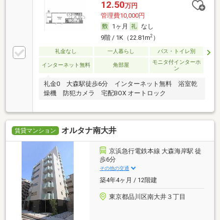
12.50
万円
管理費10,000円
1ヶ月
なし
2
9階 / 1K（22.81m
）
礼金なし
一人暮らし
バス・トイレ別
モニタ付インターホ
インターネット無料
角部屋
ン
礼金0 大森駅徒歩6分 インターネット無料 浴室乾
燥機 防犯カメラ 宅配BOX オートロック
オルタナ南大井
賃貸マンション
京浜急行電鉄本線 大森海岸駅 徒
歩6分
その他の交通
築4年4ヶ月 / 12階建
東京都品川区南大井３丁目