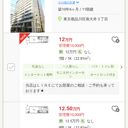
その他の交通
築10年6ヶ月 / 11階建
東京都品川区南大井３丁目
12
万円
管理費10,000円
12万円
なし
2
7階 / 1K（22.81m
）
礼金なし
一人暮らし
バス・トイレ別
モニタ付インターホ
インターネット無料
オートロック付き
ン
当店はＬＩＮＥにてお部屋のご相談・ご予約も承って
おります★
12.50
万円
管理費10,000円
12.5万円
なし
2
9階 / 1K（22.81m
）