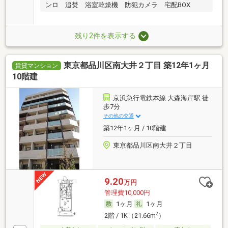
ンロ 追焚 浴室乾燥機 防犯カメラ 宅配BOX
残り2件を表示する
東京都品川区南大井２丁目 築12年1ヶ月
賃貸マンション
10階建
京浜急行電鉄本線 大森海岸駅 徒
歩7分
その他の交通
築12年1ヶ月 / 10階建
東京都品川区南大井２丁目
9.20
万円
管理費10,000円
1ヶ月
1ヶ月
2
2階 / 1K（21.66m
）