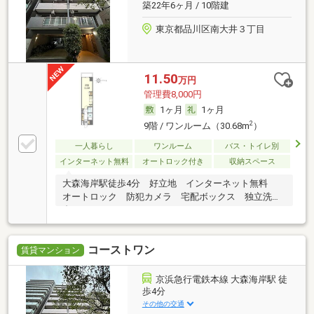
築22年6ヶ月 / 10階建
東京都品川区南大井３丁目
11.50
万円
管理費8,000円
1ヶ月
1ヶ月
2
9階 / ワンルーム（30.68m
）
一人暮らし
ワンルーム
バス・トイレ別
インターネット無料
オートロック付き
収納スペース
大森海岸駅徒歩4分 好立地 インターネット無料
オートロック 防犯カメラ 宅配ボックス 独立洗面
台
コーストワン
賃貸マンション
京浜急行電鉄本線 大森海岸駅 徒
歩4分
その他の交通