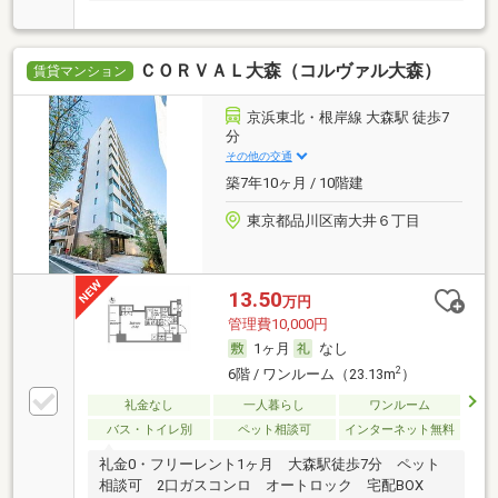
ＣＯＲＶＡＬ大森（コルヴァル大森）
賃貸マンション
京浜東北・根岸線 大森駅 徒歩7
分
その他の交通
築7年10ヶ月 / 10階建
東京都品川区南大井６丁目
13.50
万円
管理費10,000円
1ヶ月
なし
2
6階 / ワンルーム（23.13m
）
礼金なし
一人暮らし
ワンルーム
バス・トイレ別
ペット相談可
インターネット無料
礼金0・フリーレント1ヶ月 大森駅徒歩7分 ペット
相談可 2口ガスコンロ オートロック 宅配BOX