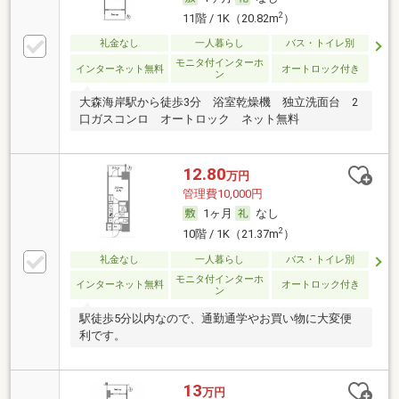
2
11階 / 1K（20.82m
）
礼金なし
一人暮らし
バス・トイレ別
モニタ付インターホ
インターネット無料
オートロック付き
ン
大森海岸駅から徒歩3分 浴室乾燥機 独立洗面台 2
口ガスコンロ オートロック ネット無料
12.80
万円
管理費10,000円
1ヶ月
なし
2
10階 / 1K（21.37m
）
礼金なし
一人暮らし
バス・トイレ別
モニタ付インターホ
インターネット無料
オートロック付き
ン
駅徒歩5分以内なので、通勤通学やお買い物に大変便
利です。
13
万円