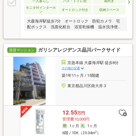
一人暮らし
バス・トイレ別
南向き
モニタ付インターホ
オートロック付き
収納スペース
ン
大森海岸駅徒歩7分 オートロック 防犯カメラ 宅
配ボックス 洗面化粧台 浴室乾燥機 温水洗浄便
座
ガリシアレジデンス品川パークサイド
賃貸マンション
京急本線 大森海岸駅 徒歩8分
その他の交通
築1年11ヶ月 / 15階建
東京都品川区南大井３
12.55
万円
管理費10,000円
1ヶ月
1ヶ月
2
6階 / 1DK（25.04m
）