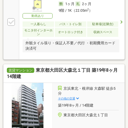
1ヶ月
2ヶ月
2
9階 / 1K（22.05m
）
動画あり
一人暮らし
バス・トイレ別
駐車場(近隣含)
モニタ付インターホ
オートロック付き
収納スペース
ン
外観タイル張り・保証人不要／代行 ・初期費用カード
決済可
東京都大田区大森北１丁目 築19年8ヶ月
賃貸マンション
14階建
京浜東北・根岸線 大森駅 徒歩5
分
その他の交通
築19年8ヶ月 / 14階建
東京都大田区大森北１丁目