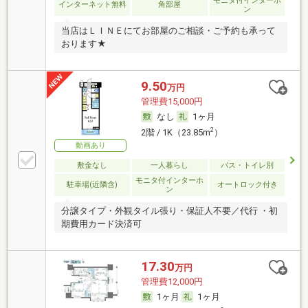
モニタ付インターホ
インターネット無料
角部屋
ン
当店はＬＩＮＥにてお部屋のご相談・ご予約も承って
おります★
9.50
万円
管理費15,000円
なし
1ヶ月
2
2階 / 1K（23.85m
）
動画あり
敷金なし
一人暮らし
バス・トイレ別
モニタ付インターホ
駐車場(近隣含)
オートロック付き
ン
分譲タイプ・外観タイル張り・保証人不要／代行 ・初
期費用カード決済可
17.30
万円
管理費12,000円
1ヶ月
1ヶ月