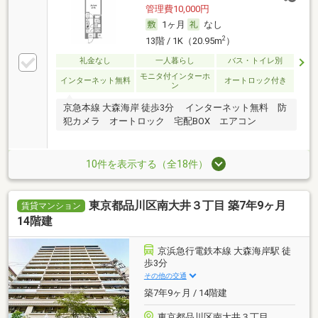
管理費10,000円
1ヶ月
なし
2
13階 / 1K（20.95m
）
礼金なし
一人暮らし
バス・トイレ別
モニタ付インターホ
インターネット無料
オートロック付き
ン
京急本線 大森海岸 徒歩3分 インターネット無料 防
犯カメラ オートロック 宅配BOX エアコン
10件を表示する（全18件）
東京都品川区南大井３丁目 築7年9ヶ月
賃貸マンション
14階建
京浜急行電鉄本線 大森海岸駅 徒
歩3分
その他の交通
築7年9ヶ月 / 14階建
東京都品川区南大井３丁目