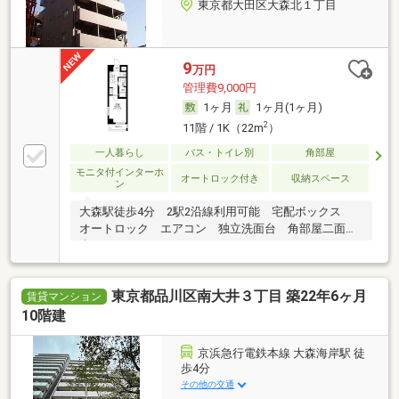
東京都大田区大森北１丁目
9
万円
管理費9,000円
1ヶ月
1ヶ月(1ヶ月)
2
11階 / 1K（22m
）
一人暮らし
バス・トイレ別
角部屋
モニタ付インターホ
オートロック付き
収納スペース
ン
大森駅徒歩4分 2駅2沿線利用可能 宅配ボックス
オートロック エアコン 独立洗面台 角部屋二面採
光
東京都品川区南大井３丁目 築22年6ヶ月
賃貸マンション
10階建
京浜急行電鉄本線 大森海岸駅 徒
歩4分
その他の交通