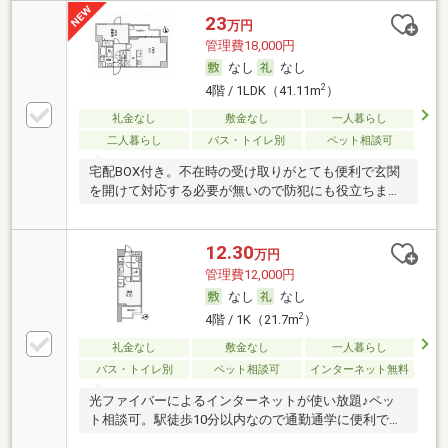
23
万円
管理費18,000円
なし
なし
2
4階 / 1LDK（41.11m
）
礼金なし
敷金なし
一人暮らし
二人暮らし
バス・トイレ別
ペット相談可
宅配BOX付き。不在時の受け取りがとても便利で玄関
を開けて対応する必要が無いので防犯にも役立ちま
す。
12.30
万円
管理費12,000円
なし
なし
2
4階 / 1K（21.7m
）
礼金なし
敷金なし
一人暮らし
バス・トイレ別
ペット相談可
インターネット無料
光ファイバーによるインターネットが使い放題♪ペッ
ト相談可。駅徒歩10分以内なので通勤通学に便利で
す。