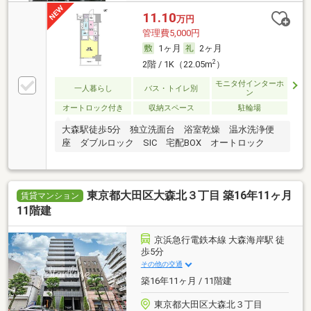
11.10
万円
管理費5,000円
1ヶ月
2ヶ月
2
2階 / 1K（22.05m
）
モニタ付インターホ
一人暮らし
バス・トイレ別
ン
オートロック付き
収納スペース
駐輪場
大森駅徒歩5分 独立洗面台 浴室乾燥 温水洗浄便
座 ダブルロック SIC 宅配BOX オートロック
東京都大田区大森北３丁目 築16年11ヶ月
賃貸マンション
11階建
京浜急行電鉄本線 大森海岸駅 徒
歩5分
その他の交通
築16年11ヶ月 / 11階建
東京都大田区大森北３丁目