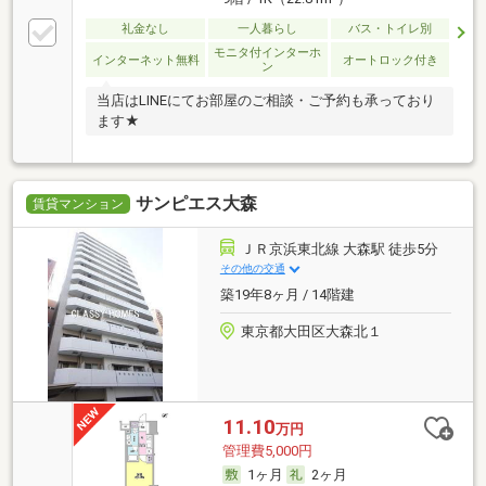
礼金なし
一人暮らし
バス・トイレ別
モニタ付インターホ
インターネット無料
オートロック付き
ン
当店はLINEにてお部屋のご相談・ご予約も承っており
ます★
サンピエス大森
賃貸マンション
ＪＲ京浜東北線 大森駅 徒歩5分
その他の交通
築19年8ヶ月 / 14階建
東京都大田区大森北１
11.10
万円
管理費5,000円
1ヶ月
2ヶ月