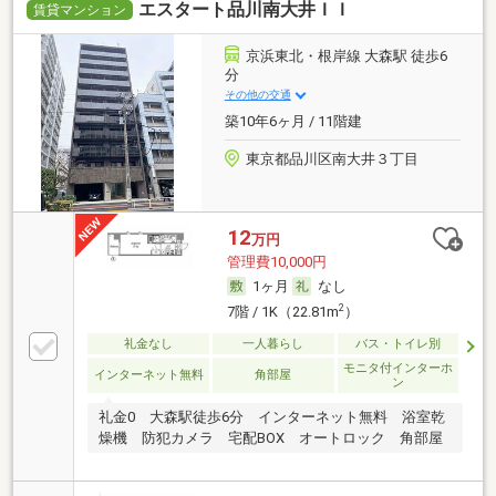
エスタート品川南大井ＩＩ
賃貸マンション
京浜東北・根岸線 大森駅 徒歩6
分
その他の交通
築10年6ヶ月 / 11階建
東京都品川区南大井３丁目
12
万円
管理費10,000円
1ヶ月
なし
2
7階 / 1K（22.81m
）
礼金なし
一人暮らし
バス・トイレ別
モニタ付インターホ
インターネット無料
角部屋
ン
礼金0 大森駅徒歩6分 インターネット無料 浴室乾
燥機 防犯カメラ 宅配BOX オートロック 角部屋