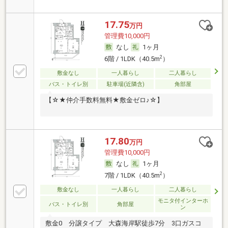
17.75
万円
管理費10,000円
なし
1ヶ月
2
6階 / 1LDK（40.5m
）
敷金なし
一人暮らし
二人暮らし
バス・トイレ別
駐車場(近隣含)
角部屋
【☆★仲介手数料無料★敷金ゼロ♪☆】
17.80
万円
管理費10,000円
なし
1ヶ月
2
7階 / 1LDK（40.5m
）
敷金なし
一人暮らし
二人暮らし
モニタ付インターホ
バス・トイレ別
角部屋
ン
敷金0 分譲タイプ 大森海岸駅徒歩7分 3口ガスコ