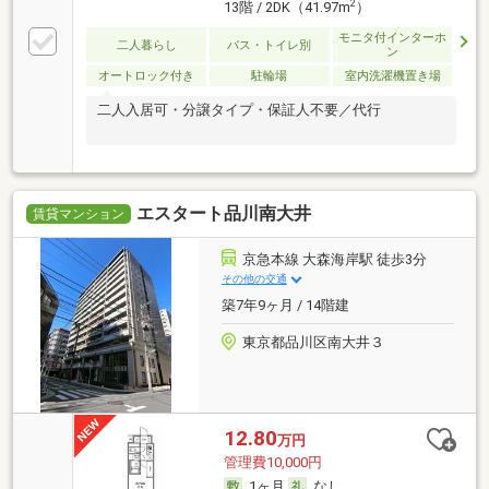
2
13階 / 2DK（41.97m
）
モニタ付インターホ
二人暮らし
バス・トイレ別
ン
オートロック付き
駐輪場
室内洗濯機置き場
二人入居可・分譲タイプ・保証人不要／代行
エスタート品川南大井
賃貸マンション
京急本線 大森海岸駅 徒歩3分
その他の交通
築7年9ヶ月 / 14階建
東京都品川区南大井３
12.80
万円
管理費10,000円
1ヶ月
なし