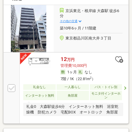
京浜東北・根岸線 大森駅 徒歩6
分
その他の交通
築10年6ヶ月 / 11階建
東京都品川区南大井３丁目
12
万円
管理費10,000円
1ヶ月
なし
2
7階 / 1K（22.81m
）
礼金なし
一人暮らし
バス・トイレ別
モニタ付インターホ
インターネット無料
角部屋
ン
礼金0 大森駅徒歩6分 インターネット無料 浴室乾
燥機 防犯カメラ 宅配BOX オートロック 角部屋