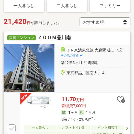
一人暮らし
二人暮らし
ファミリー
21,420
件
が該当しました。
ＺＯＯＭ品川南
賃貸マンション
ＪＲ京浜東北線 大森駅 徒歩15分
その他の交通
築12年3ヶ月 / 15階建
東京都品川区南大井４
11.70
万円
管理費7,000円
1ヶ月
1ヶ月
2
3階 / 1K（23.78m
）
一人暮らし
バス・トイレ別
ペット相談可