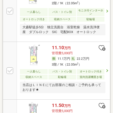
2
2階 / 1K（22.05m
）
モニタ付インターホ
一人暮らし
バス・トイレ別
ン
オートロック付き
収納スペース
駐輪場
大森駅徒歩5分 独立洗面台 浴室乾燥 温水洗浄便
座 ダブルロック SIC 宅配BOX オートロック
11.10
万円
管理費5,000円
11.1万円
22.2万円
2
3階 / 1K（22.05m
）
一人暮らし
バス・トイレ別
オートロック付き
収納スペース
駐輪場
室内洗濯機置き場
当店はＬＩＮＥにてお部屋のご相談・ご予約も承って
おります★
11.50
万円
管理費5,000円