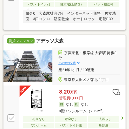
バス・トイレ別
駐車場(近隣含)
ペット相談可
敷金0 大森駅徒歩7分 インターネット無料 独立洗
面 3口コンロ 浴室乾燥 オートロック 宅配BOX
アデッソ大森
賃貸マンション
京浜東北・根岸線 大森駅 徒歩8
分
その他の交通
築21年1ヶ月 / 10階建
東京都大田区大森北４丁目
8.20
万円
管理費8,000円
なし
なし
2
3階 / ワンルーム（20.9m
）
礼金なし
敷金なし
一人暮らし
ワンルーム
バス・トイレ別
角部屋