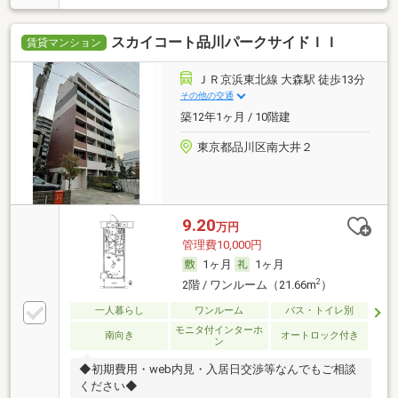
スカイコート品川パークサイドＩＩ
賃貸マンション
ＪＲ京浜東北線 大森駅 徒歩13分
その他の交通
築12年1ヶ月 / 10階建
東京都品川区南大井２
9.20
万円
管理費10,000円
1ヶ月
1ヶ月
2
2階 / ワンルーム（21.66m
）
一人暮らし
ワンルーム
バス・トイレ別
モニタ付インターホ
南向き
オートロック付き
ン
◆初期費用・web内見・入居日交渉等なんでもご相談
ください◆