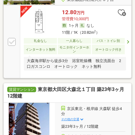
12.80
万円
管理費10,000円
1ヶ月
なし
2
11階 / 1K（20.82m
）
礼金なし
一人暮らし
バス・トイレ別
モニタ付インターホ
インターネット無料
オートロック付き
ン
大森海岸駅から徒歩3分 浴室乾燥機 独立洗面台 2
口ガスコンロ オートロック ネット無料
東京都大田区大森北１丁目 築23年3ヶ月
賃貸マンション
12階建
京浜東北・根岸線 大森駅 徒歩4
分
その他の交通
築23年3ヶ月 / 12階建