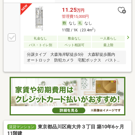
11.25
万円
管理費15,000円
なし
なし
2
11階 / 1K（23.4m
）
礼金なし
敷金なし
一人暮らし
バス・トイレ別
ペット相談可
最上階
分譲タイプ 大森海岸駅徒歩5分 大森駅徒歩圏内
オートロック 防犯カメラ 宅配ボックス バストイ
レ別
東京都品川区南大井３丁目 築10年6ヶ月
賃貸マンション
11階建