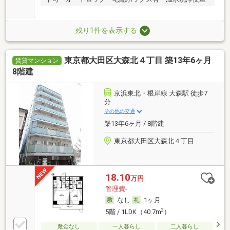
残り1件を表示する
東京都大田区大森北４丁目 築13年6ヶ月
賃貸マンション
8階建
京浜東北・根岸線 大森駅 徒歩7
分
その他の交通
築13年6ヶ月 / 8階建
東京都大田区大森北４丁目
18.10
万円
管理費-
なし
1ヶ月
2
5階 / 1LDK（40.7m
）
敷金なし
一人暮らし
二人暮らし