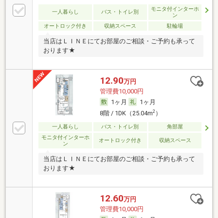
モニタ付インターホ
一人暮らし
バス・トイレ別
ン
オートロック付き
収納スペース
駐輪場
当店はＬＩＮＥにてお部屋のご相談・ご予約も承って
おります★
12.90
万円
管理費10,000円
1ヶ月
1ヶ月
2
8階 / 1DK（25.04m
）
一人暮らし
バス・トイレ別
角部屋
モニタ付インターホ
オートロック付き
収納スペース
ン
当店はＬＩＮＥにてお部屋のご相談・ご予約も承って
おります★
12.60
万円
管理費10,000円