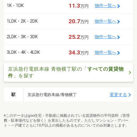
11.3
1K・1DK
物件一覧へ
万円
20.7
1LDK・2K・2DK
物件一覧へ
万円
25.2
2LDK・3K・3DK
物件一覧へ
万円
34.3
3LDK・4K・4LDK
物件一覧へ
万円
京浜急行電鉄本線 青物横丁駅の「
すべての賃貸物
件
」を探す
駅
変更する
京浜急行電鉄本線/青物横丁
※このデータはgoo住宅・不動産に掲載されている賃貸物件の平均賃料（管理
費・駐車場代などを除く）を算出したものです。ただしマンション・アパー
ト・一戸建てともに10戸以上の掲載があるものについてのみ対象とします。