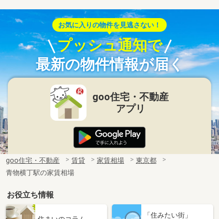
お気に入りの物件を見逃さない！
プッシュ通知で
最新の物件情報が届く
goo住宅・不動産
アプリ
goo住宅・不動産
賃貸
家賃相場
東京都
青物横丁駅の家賃相場
お役立ち情報
「住みたい街」