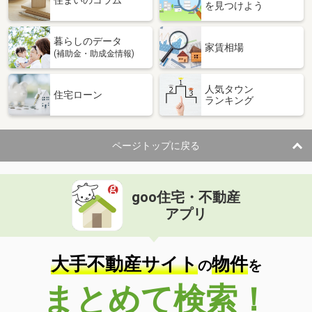
住まいのコラム
を見つけよう
暮らしのデータ
家賃相場
(補助金・助成金情報)
人気タウン
住宅ローン
ランキング
ページトップに戻る
goo住宅・不動産
アプリ
大手不動産サイト
物件
の
を
まとめて検索！