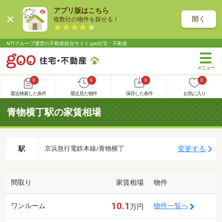
アプリ版はこちら
開く
複数社の物件を探せる！
NTTグループ運営の不動産総合サイト goo住宅・不動産
0
0
0
0
最近検索した条件
最近見た物件
保存した条件
お気に入り
青物横丁駅の家賃相場
駅
変更する
京浜急行電鉄本線/青物横丁
間取り
家賃相場
物件
10.1
ワンルーム
物件一覧へ
万円