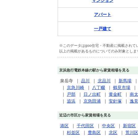
マンション
アパート
一戸建て
※このデータはgoo住宅・不動産に掲載され
以上の掲載があるものについてのみ対象としま
京浜急行電鉄本線の駅から家賃相場を見る
泉岳寺
｜
品川
｜
北品川
｜
新馬場
｜
京急川崎
｜
八丁畷
｜
鶴見市場
｜
戸部
｜
日ノ出町
｜
黄金町
｜
南
｜
追浜
｜
京急田浦
｜
安針塚
｜
逸
近辺の市区から家賃相場を見る
港区
｜
千代田区
｜
中央区
｜
新宿区
｜
杉並区
｜
豊島区
｜
北区
｜
荒川