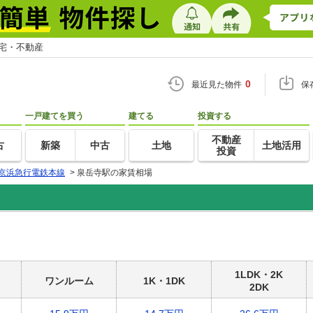
住宅・不動産
0
最近見た物件
保
一戸建てを買う
建てる
投資する
不動産
古
新築
中古
土地
土地活用
投資
京浜急行電鉄本線
>
泉岳寺駅の家賃相場
1LDK・2K
ワンルーム
1K・1DK
2DK