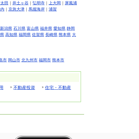
南太田
｜
井土ヶ谷
｜
弘明寺
｜
上大岡
｜
屏風浦
ノ内
｜
京急大津
｜
馬堀海岸
｜
浦賀
新潟県
石川県
富山県
福井県
愛知県
静岡
県
高知県
福岡県
佐賀県
長崎県
熊本県
大
島市
岡山市
北九州市
福岡市
熊本市
用
不動産投資
住宅・不動産