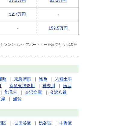
37.3万円
53.0万円
32.7万円
-
-
152.5万円
しマンション・アパート・一戸建てともに10戸
屋敷
｜
京急蒲田
｜
雑色
｜
六郷土手
町
｜
京急東神奈川
｜
神奈川
｜
横浜
｜
能見台
｜
金沢文庫
｜
金沢八景
海岸
｜
浦賀
田区
｜
世田谷区
｜
渋谷区
｜
中野区