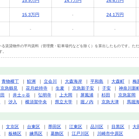
15.9万円
14.7万円
26.6万円
15.3万円
-
24.1万円
-
-
-
ている賃貸物件の平均賃料（管理費・駐車場代などを除く）を算出したものです。ただ
す。
｜
青物横丁
｜
鮫洲
｜
立会川
｜
大森海岸
｜
平和島
｜
大森町
｜
梅
｜
京急鶴見
｜
花月総持寺
｜
生麦
｜
京急新子安
｜
子安
｜
神奈川新
太田
｜
井土ヶ谷
｜
弘明寺
｜
上大岡
｜
屏風浦
｜
杉田
｜
京急富岡
見
｜
汐入
｜
横須賀中央
｜
県立大学
｜
堀ノ内
｜
京急大津
｜
馬堀
｜
文京区
｜
台東区
｜
墨田区
｜
江東区
｜
品川区
｜
目黒区
｜
大
区
｜
板橋区
｜
練馬区
｜
葛飾区
｜
江戸川区
｜
川崎市中原区