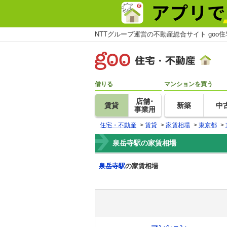
NTTグループ運営の不動産総合サイト goo
借りる
マンションを買う
店舗･
賃貸
新築
中
事業用
住宅・不動産
>
賃貸
>
家賃相場
>
東京都
>
泉岳寺駅の家賃相場
泉岳寺駅
の家賃相場