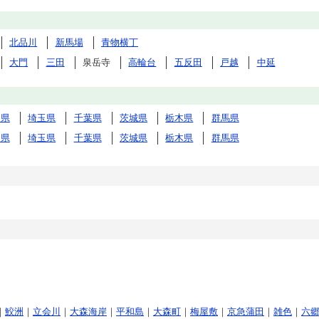
北品川
新馬場
青物横丁
大門
三田
泉岳寺
高輪台
五反田
戸越
中延
川県
埼玉県
千葉県
茨城県
栃木県
群馬県
川県
埼玉県
千葉県
茨城県
栃木県
群馬県
｜
鮫洲
｜
立会川
｜
大森海岸
｜
平和島
｜
大森町
｜
梅屋敷
｜
京急蒲田
｜
雑色
｜
六