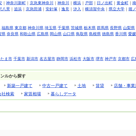
安
｜
神奈川新町
｜
京急東神奈川
｜
神奈川
｜
横浜
｜
戸部
｜
日ノ出町
｜
黄金町
｜
沢八景
｜
追浜
｜
京急田浦
｜
安針塚
｜
逸見
｜
汐入
｜
横須賀中央
｜
県立大学
｜
堀
県
福島県
東京都
神奈川県
埼玉県
千葉県
茨城県
栃木県
群馬県
長野県
山梨県
賀県
奈良県
和歌山県
広島県
岡山県
山口県
鳥取県
島根県
徳島県
香川県
愛媛
いたま市
千葉市
新潟市
名古屋市
静岡市
浜松市
大阪市
堺市
神戸市
京都市
広
ャンルから探す
新築一戸建て
中古一戸建て
土地
賃貸
店舗・事業
会社検索
家賃相場
暮らしデータ