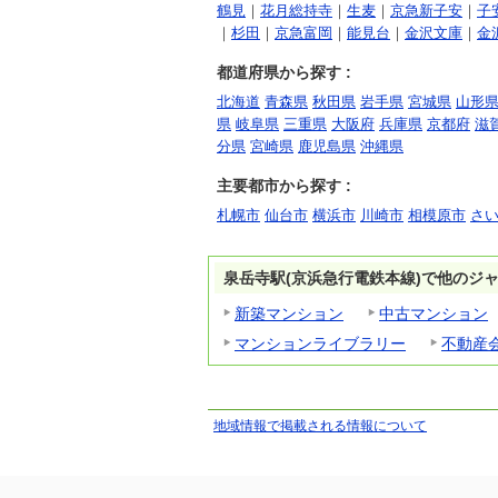
鶴見
｜
花月総持寺
｜
生麦
｜
京急新子安
｜
子
｜
杉田
｜
京急富岡
｜
能見台
｜
金沢文庫
｜
金
都道府県から探す :
北海道
青森県
秋田県
岩手県
宮城県
山形
県
岐阜県
三重県
大阪府
兵庫県
京都府
滋
分県
宮崎県
鹿児島県
沖縄県
主要都市から探す :
札幌市
仙台市
横浜市
川崎市
相模原市
さ
泉岳寺駅(京浜急行電鉄本線)で他のジ
新築マンション
中古マンション
マンションライブラリー
不動産
地域情報で掲載される情報について