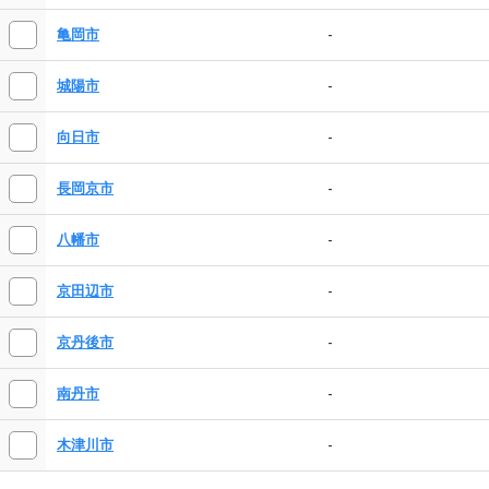
-
亀岡市
-
城陽市
-
向日市
-
長岡京市
-
八幡市
-
京田辺市
-
京丹後市
-
南丹市
-
木津川市