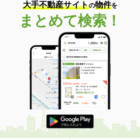
大手不動産サイト
物件
の
を
まとめて検索！