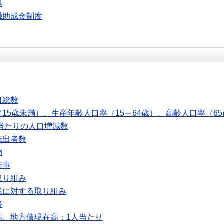
集
機助成金制度
口総数
15歳未満）、生産年齢人口率（15～64歳）、高齢人口率（6
人当たりの人口増減数
転出者数
物
行事
取り組み
税に対する取り組み
格
高、地方債現在高：1人当たり