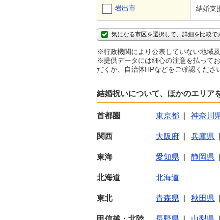
岩出市
結婚支
気になる市区を選択して、詳細を比較で
※行政機関により公表していない地域及
※提供データには細心の注意を払ってお
だくか、自治体HPなどをご確認くださ
結婚祝いについて、ほかのエリア
首都圏
東京都
|
神奈川
関西
大阪府
|
兵庫県
東海
愛知県
|
静岡県
北海道
北海道
東北
青森県
|
秋田県
甲信越・北陸
長野県
|
山梨県