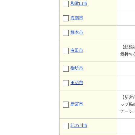
和歌山市
海南市
橋本市
【結婚
有田市
気持ち
御坊市
田辺市
【新宮
新宮市
ップ掲
ナーシ
紀の川市