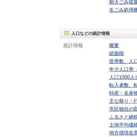
粗大ごみ収
生ごみ処理
人口などの統計情報
統計情報
概要
総面積
世帯数、人
年少人口率（
人口1000
転入者数、
特産・名産
主な祭り・
市区独自の
ふるさと納
土地平均価
地方債現在