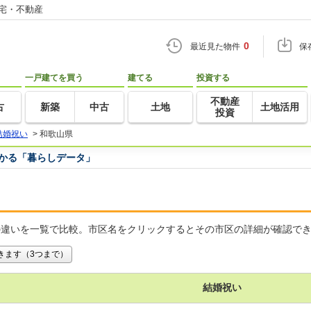
住宅・不動産
0
最近見た物件
保
一戸建てを買う
建てる
投資する
不動産
古
新築
中古
土地
土地活用
投資
結婚祝い
>
和歌山県
つかる「暮らしデータ」
の違いを一覧で比較。市区名をクリックするとその市区の詳細が確認で
きます（3つまで）
結婚祝い