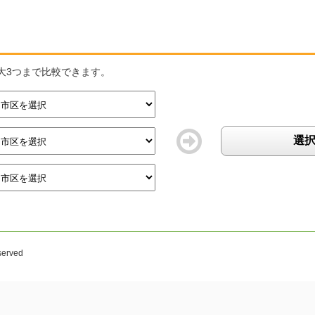
大3つまで比較できます。
選
。
served