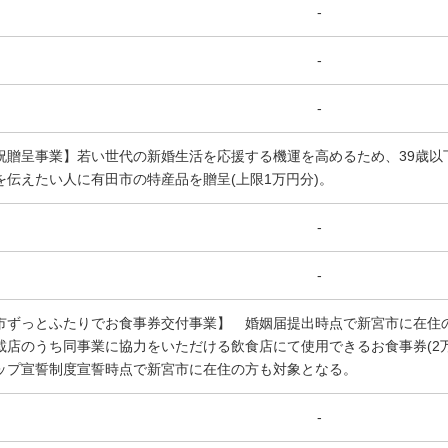
-
-
-
祝贈呈事業】若い世代の新婚生活を応援する機運を高めるため、39歳以
を伝えたい人に有田市の特産品を贈呈(上限1万円分)。
-
-
市ずっとふたりでお食事券交付事業】 婚姻届提出時点で新宮市に在住
載店のうち同事業に協力をいただける飲食店にて使用できるお食事券(2万2
ップ宣誓制度宣誓時点で新宮市に在住の方も対象となる。
-