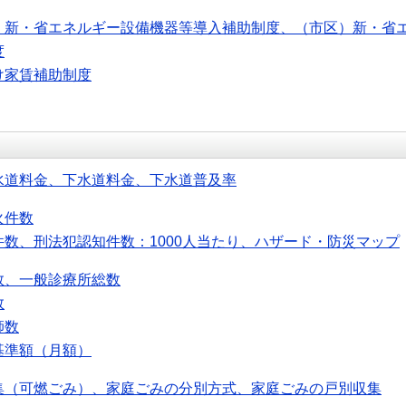
）新・省エネルギー設備機器等導入補助制度、（市区）新・省
度
け家賃補助制度
水道料金、下水道料金、下水道普及率
火件数
件数、刑法犯認知件数：1000人当たり、ハザード・防災マップ
数、一般診療所総数
数
師数
基準額（月額）
集（可燃ごみ）、家庭ごみの分別方式、家庭ごみの戸別収集