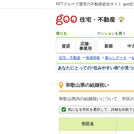
NTTグループ運営の不動産総合サイト goo
借りる
マンションを買う
店舗･
賃貸
新築
中
事業用
住宅・不動産
>
地域情報
>
暮らしデータ
>
あなたにとっての“住みやすい街”が見
和歌山県の結婚祝い
和歌山県内の結婚祝いについて、市区
気になる市区を選択して、詳細を比較で
市区名