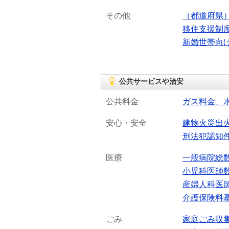
その他
（都道府県
移住支援制
新婚世帯向
公共サービスや治安
公共料金
ガス料金、
安心・安全
建物火災出
刑法犯認知
医療
一般病院総
小児科医師
産婦人科医
介護保険料
ごみ
家庭ごみ収