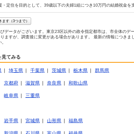
援・定住を目的として、39歳以下の夫婦1組につき10万円の結婚祝金を
きます（3つまで）
びデータがございます。東京23区以外の政令指定都市は、市全体のデ
りますが、調査後に変更がある場合があります。 最新の情報につきま
い。
を見てみる
県
|
埼玉県
|
千葉県
|
茨城県
|
栃木県
|
群馬県
|
京都府
|
滋賀県
|
奈良県
|
和歌山県
|
岐阜県
|
三重県
|
岩手県
|
宮城県
|
山形県
|
福島県
|
新潟県
|
石川県
|
富山県
|
福井県