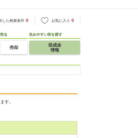
0
0
存した検索条件
お気に入り
売る
住みやすい街を探す
助成金
売却
情報
きます。