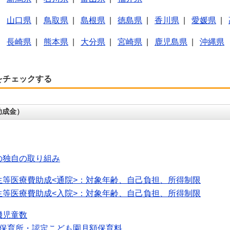
|
山口県
|
鳥取県
|
島根県
|
徳島県
|
香川県
|
愛媛県
|
|
長崎県
|
熊本県
|
大分県
|
宮崎県
|
鹿児島県
|
沖縄県
をチェックする
助成金）
の独自の取り組み
生等医療費助成<通院>：対象年齢、自己負担、所得制限
生等医療費助成<入院>：対象年齢、自己負担、所得制限
機児童数
可保育所・認定こども園月額保育料