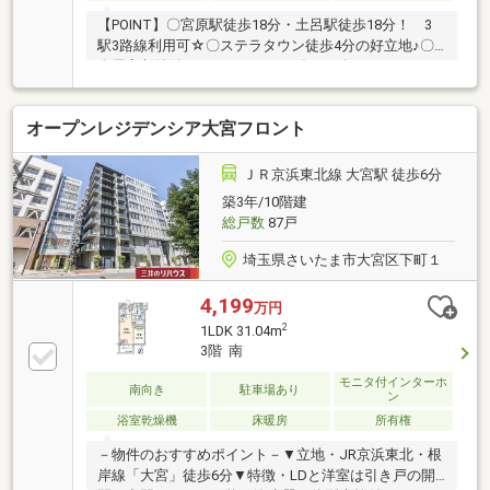
【POINT】〇宮原駅徒歩18分・土呂駅徒歩18分！ 3
駅3路線利用可☆〇ステラタウン徒歩4分の好立地♪〇
全居室収納付き・オートロック〇2025年2月リフォー
ム歴有・室内大変綺麗にお使いです☆〇総戸数192戸
のビックコミュニティ！◆随時現地へのご案内受付中
オープンレジデンシア大宮フロント
です♪ 「いまから見たい！」など、当日のご連絡も
大歓迎です！◆ご希望の条件を遠慮なくお話し下さ
い。 ララハウスのホームページをご覧ください。
ＪＲ京浜東北線 大宮駅 徒歩6分
◆【0120-22-8282】へお気軽にお問い合わせくださ
築3年/10階建
い。◆電車でお越しの方、現地までの行き方が不安と
総戸数
87戸
いう方、 ご希望ございましたら付近までお迎えにあ
がります☆
埼玉県さいたま市大宮区下町１
4,199
万円
2
1LDK 31.04m
3階 南
モニタ付インターホ
南向き
駐車場あり
ン
浴室乾燥機
床暖房
所有権
－物件のおすすめポイント－▼立地・JR京浜東北・根
岸線「大宮」徒歩6分▼特徴・LDと洋室は引き戸の開