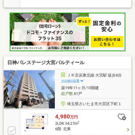
閉で空間アレンジ可能・浄水器一体型水栓付のキッチ
ン・各居室・洗面室に収納を配置・カメラ付オートロ
ック・モニタ付エレベーター採用▼設備・床暖房
(LD)・浴室乾燥機・非接触キーシステム・宅配ボック
ス▼2026年7月室内リフォーム内容・全室クロス張
替・LED照明取付、ハウスクリーニング▼周辺環境・
ファミリーマート大宮仲町二丁目店 徒歩1分(約80m)■
ご希望の住まい探しをお手伝いします
━━━━━・・・物件の詳細・ご相談はお気軽にお問
い合わせください。
日神パレステージ大宮パルティール
ＪＲ京浜東北線 大宮駅 徒歩6分
その他の交通
築19年11ヶ月/13階建
総戸数
61戸
埼玉県さいたま市大宮区下町１
4,980
万円
2
2LDK 54.27m
6階 北東