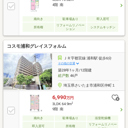
公園、総合病院も徒歩5分圏内に揃い、子育て世帯に
4階 南
最適な好環境です。「住みやすさ」「陽当り」「安
心」が揃った魅力溢れる一棟です。ぜひお気軽にお問
い合わせください！・さいたま市立常盤小学校・・・
南向き
駐車場あり
即入居可
約700m（9分）・さいたま市立常盤中学校・・・約
リフォームリノベー
所有権
システムキッチン
ション
750m（10分）
コスモ浦和グレイスフォルム
ＪＲ宇都宮線 浦和駅 徒歩6分
その他の交通
築28年1ヶ月/12階建
総戸数
46戸
埼玉県さいたま市浦和区仲町１
6,990
万円
2
3LDK 64.9m
9階 南
南向き
駐車場あり
浴室乾燥機
リフォームリノベー
即入居可
所有権