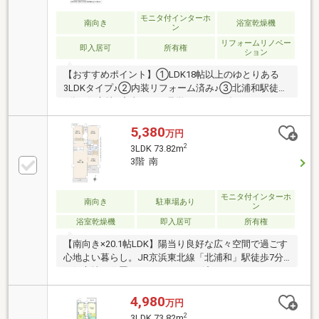
モニタ付インターホ
南向き
浴室乾燥機
ン
リフォームリノベー
即入居可
所有権
ション
【おすすめポイント】①LDK18帖以上のゆとりある
3LDKタイプ♪②内装リフォーム済み♪③北浦和駅徒歩
6分の好立地♪◆当日のご見学はフリーダイヤル
【0120-550-533】までお気軽にお問合せ下さい！スマ
ートホンの場合、青色のボタン「電話で問い合わせ
5,380
万円
（通話料無料）」をタップして頂きますと便利です。
2
3LDK 73.82m
または、【オレンジ色資料請求（無料）ボタン】か、
3階 南
【赤色見学予約をする（無料）ボタン】をクリックし
て必要項目にご入力ください。◆ご住宅探しは創業40
年、14店舗のネットワーク「安心取引」がモットーの
モニタ付インターホ
南向き
駐車場あり
ン
株式会社西武開発にお任せ下さい。
浴室乾燥機
即入居可
所有権
【南向き×20.1帖LDK】陽当り良好な広々空間で過ごす
心地よい暮らし。JR京浜東北線「北浦和」駅徒歩7分
の好立地に位置する、リフォーム済・3LDKマンション
です。2023年に大規模修繕完了済み、室内も水回りリ
ニューアルやクロス貼替等で清潔感あふれる快適空間
4,980
万円
に。人気の常盤小・中学校10分圏内！保育園や北浦和
2
3LDK 73.82m