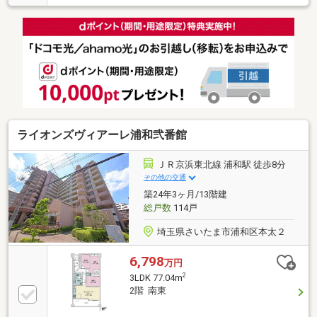
入・ご売却・お買替え全てをサポート致します■東宝
ハウスNEXTアフターサポート専門のグループ会社。
ライフパートナー（FP資格）が住まいの問題点や暮ら
しの不安を解消します■東宝ハウスフィナンシャル不
動産仲介業初の住信SBIネット銀行支店。金利と保障
が更に充実したオリジナル提携住宅ローンをお届けし
ます■未来カレンダー東宝ハウス独自開発ライフシミ
ュレーションソフト。ローン完済まで家計収支を視え
る化し将来のリスクや不安を対策します
ライオンズヴィアーレ浦和弐番館
ＪＲ京浜東北線 浦和駅 徒歩8分
その他の交通
築24年3ヶ月/13階建
総戸数
114戸
埼玉県さいたま市浦和区本太２
6,798
万円
2
3LDK 77.04m
2階 南東