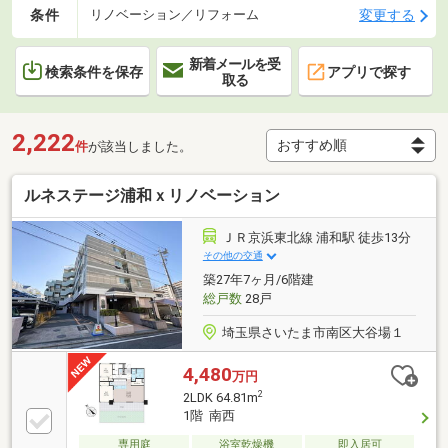
条件
変更する
リノベーション／リフォーム
新着メールを受
検索条件を保存
アプリで探す
取る
2,222
件
が該当しました。
ルネステージ浦和ｘリノベーション
ＪＲ京浜東北線 浦和駅 徒歩13分
その他の交通
築27年7ヶ月/6階建
総戸数
28戸
埼玉県さいたま市南区大谷場１
4,480
万円
2
2LDK 64.81m
1階 南西
専用庭
浴室乾燥機
即入居可