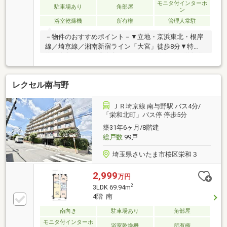
モニタ付インターホ
駐車場あり
角部屋
ン
浴室乾燥機
所有権
管理人常駐
－物件のおすすめポイント－▼立地・京浜東北・根岸
線／埼京線／湘南新宿ライン「大宮」徒歩8分▼特
徴・大和ハウス工業売主のリフォーム物件・25階部分
につき眺望良好（氷川神社・参道向き）・ゲストルー
ムなど多彩な共用施設有▼設備・床暖房(LD)・ディス
レクセル南与野
ポーザー・WIC、SIC・パントリー・浴室乾燥機▼2026
年8月室内リフォーム完成予定【交換】キッチン、
UB、トイレ、フローリング、クロス 等【その他】間
ＪＲ埼京線 南与野駅 バス4分/
取り変更▼周辺環境・セブンイレブンさいたま下町3
「栄和北町」バス停 停歩5分
丁目店 徒歩1分(約60m)
築31年6ヶ月/8階建
総戸数
99戸
埼玉県さいたま市桜区栄和３
2,999
万円
2
3LDK 69.94m
4階 南
南向き
駐車場あり
角部屋
モニタ付インターホ
浴室乾燥機
所有権