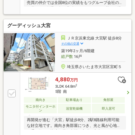
売買の仲介では全国8位の実績をもつグループ会社の
一員です！創業50年の蓄積されたノウハウを基にご購
入・ご売却・お買替え全てをサポート致します■東宝
ハウスNEXTアフターサポート専門のグループ会社。
グーディッシュ大宮
ライフパートナー（FP資格）が住まいの問題点や暮ら
しの不安を解消します■東宝ハウスフィナンシャル不
動産仲介業初の住信SBIネット銀行支店。金利と保障
ＪＲ京浜東北線 大宮駅 徒歩8分
が更に充実したオリジナル提携住宅ローンをお届けし
その他の交通
ます■未来カレンダー東宝ハウス独自開発のライフシ
築19年2ヶ月/6階建
ミュレーションソフト。ローン完済までの家計収支を
総戸数
16戸
視える化し、将来のリスクや不安を対策します
埼玉県さいたま市大宮区宮町５
4,880
万円
2
3LDK 64.8m
5階 南
南向き
駐車場あり
角部屋
モニタ付インターホ
浴室乾燥機
即入居可
ン
再開発が進む「大宮」駅徒歩8分、2駅8路線利用可能
な好立地です。南向き角部屋につき、光と風が心地よ
く通り抜ける快適な居住空間を実現。室内はシステム