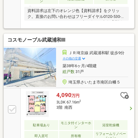
ン
資料請求は左下のオレンジ色【資料請求】をクリッ
ク。直接のお問い合わせはフリーダイヤル0120-530-
077まで。（スマートフォンの方は右下の青色【電話
で問い合わせ】をクリック）☆テレビで紹介された
【やどかリッチ】使えます！豊かに過ごすには【イン
コスモノーブル武蔵浦和Ⅲ
テリア】家具や家電と【エクステリア】カーポートや
楽しめる庭、この充実度で変わってきます。これらを
一括で購入でき、その代金を住宅ローンに組み込むこ
ＪＲ埼京線 武蔵浦和駅 徒歩9分
とが可能なサービス、それがやどかリッチです。
その他の交通
築38年6ヶ月/4階建
総戸数
31戸
埼玉県さいたま市南区白幡５
4,090
万円
2
3LDK 67.16m
3階 南西
モニタ付インターホ
駐車場あり
浴室乾燥機
ン
リフォームリノベー
即入居可
所有権
ション