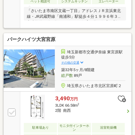
ペット相談可
システムキッチン
エレベーター
「さいたま市南区文蔵一丁目」アドレスＪＲ京浜東北
線・JR武蔵野線「南浦和」駅徒歩４分１９９６年３月
完成物件・総戸数４２戸ペット飼育可能（飼育細則
有）地上８階建ての５階部分南西向き住戸・陽当た
り・眺望良好～リノベーション内容～（２０２６年２
パークハイツ大宮宮原
月工事完了）・システムキッチン交換（浄水器一体型
水栓・食洗器付）・ユニットバス交換・洗面化粧台交
換・トイレ交換 ・クロス張替・建具交換・フローリ
埼玉新都市交通伊奈線 東宮原駅
ング張替・洗濯機用防水パン交換 ・給湯器交換
徒歩5分
・・・等日照・眺望は永続的に保証されるものではあ
その他の交通
りません。
築32年5ヶ月/8階建
総戸数
89戸
埼玉県さいたま市北区宮原町２
3,490
万円
2
3LDK 66.58m
2階 南西
モニタ付インターホ
駐車場あり
浴室乾燥機
ン