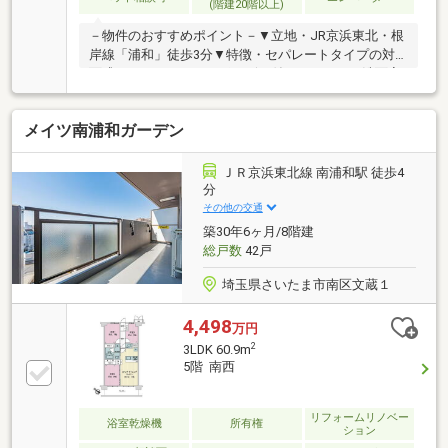
(階建20階以上)
－物件のおすすめポイント－▼立地・JR京浜東北・根
岸線「浦和」徒歩3分▼特徴・セパレートタイプの対
面式キッチン、ディスポーザー付・キッチン・洗面室
は2WAY、家事動線良好・全居室に収納有・ペット飼
育可能(細則有)▼2026年9月室内リフォーム内容【交
メイツ南浦和ガーデン
換】キッチン、UB、トイレ、洗面台、全建具【その
他】全室クロス張替、全室フローリング上貼▼周辺環
境・ヤオコー浦和パルコ店 徒歩3分(約220m)・高砂小
ＪＲ京浜東北線 南浦和駅 徒歩4
学校 徒歩2分(約120m)■ ご希望の住まい探しをお手伝
分
いします ━━━━━・・・物件の詳細・ご相談はお気
その他の交通
軽にお問い合わせください。
築30年6ヶ月/8階建
総戸数
42戸
埼玉県さいたま市南区文蔵１
4,498
万円
2
3LDK 60.9m
5階 南西
リフォームリノベー
浴室乾燥機
所有権
ション