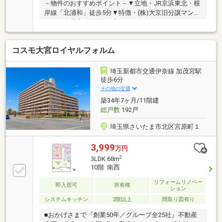
－物件のおすすめポイント－▼立地・JR京浜東北・根
岸線「北浦和」徒歩5分▼特徴・(株)大京旧分譲マンシ
ョン・全居室6帖以上の広さを確保・LDKはゆとりある
約20.1帖の広さ・会話が弾む対面式キッチン、食洗機
搭載・2面バルコニー仕様・各洋室に収納を設置
コスモ大宮ロイヤルフォルム
▼2026年5月室内リフォーム内容【交換】キッチン、
UB、トイレ、洗面化粧台 等【張替】クロス、フロー
リング【その他】室内クリーニング 他▼周辺環境・ク
埼玉新都市交通伊奈線 加茂宮駅
イーンズ伊勢丹北浦和店 徒歩2分(約160m)■ ご希望の
徒歩6分
住まい探しをお手伝いします ━━━━━・・・物件の
その他の交通
詳細・ご相談はお気軽にお問い合わせください。
築34年7ヶ月/11階建
総戸数
192戸
埼玉県さいたま市北区宮原町１
3,999
万円
2
3LDK 68m
10階 南西
リフォームリノベー
即入居可
所有権
ション
システムキッチン
2階以上
間取り図有り
■おかげさまで『創業50年／グループ全25社』不動産