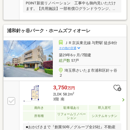
POINT新規リノベーション 工事中も御内見いただけ
ます。【共用施設】一部有償◎グランドラウンジ、フ
ィットネスジム、シアタールーム、ゴルフスタジオ、
マルチルーム（キッズルーム）、ライブラリー、ゲス
トルーム■各階にゴミ置き場■棟内にコンビニ（朝7時
浦和針ヶ谷パーク・ホームズフィオーレ
～夜９時半）、保育施設■コンシェルジュサービス■ペ
ット足洗い場、グルーミングルーム【セキュリティ】
２４時間有人管理、ノンタッチキー、防犯カメラ、ダ
ＪＲ京浜東北線 与野駅 徒歩8分
ブルロックオートロック、防犯センサー≪Support≫□
その他の交通
住信SBI代理事業 東宝ハウスフィナンシャル（T.sロー
築29年6ヶ月/7階建
ン）□365日24時間住まいの駆付けサービス（３年間無
総戸数
57戸
料)
埼玉県さいたま市浦和区針ヶ谷
２
3,750
万円
2
2LDK 58.2m
3階 南
南向き
駐車場あり
即入居可
リフォームリノベー
所有権
システムキッチン
ション
■おかげさまで『創業50年／グループ全25社』不動産