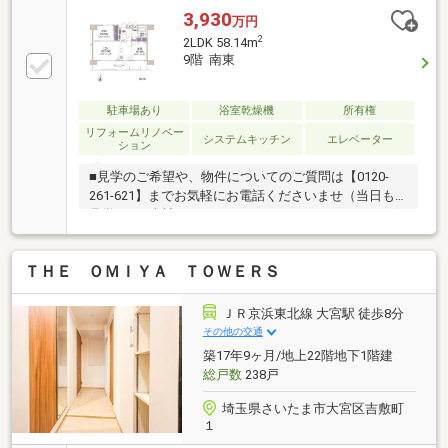
ープ会社ライフパートナー（FP資格）が住まいの問題
3,930
万円
点や暮らしの不安を解消！■東宝ハウスフィナンシャ
2
2LDK 58.14m
ル不動産仲介業初の住信SBIネット銀行支店金利と保
9階 南東
障が更に充実したオリジナル提携住宅ローンをお届
け！■未来カレンダー東宝ハウス独自開発ライフシミ
ュレーションソフトローン完済まで家計収支を視える
駐車場あり
浴室乾燥機
所有権
化し将来のリスクや不安を対策！
リフォームリノベー
システムキッチン
エレベーター
ション
■見学のご希望や、物件についてのご質問は【0120-
261-621】までお気軽にお電話くださいませ（当日も
見学可）■当社は、スター・マイカ・ホールディング
ス（東証プライム上場）のグループ会社です○令和8年
1月6日 リフォーム済み『アフターサービス保証
ＴＨＥ ＯＭＩＹＡ ＴＯＷＥＲＳ
付』 ＊ 特典 ＊給排水設備・水廻りなどのアフタ
ーサービス期間を“2年→最長10年”に延長いたします。
詳細はお問い合わせください。※本特典は、予告なく
ＪＲ京浜東北線 大宮駅 徒歩8分
変更または終了する場合がございます。・クロス・
その他の交通
CF・フローリング張替・建具交換・キッチン交換・ユ
築17年9ヶ月/地上22階地下1階建
ニットバス交換・トイレ交換・洗面台交換・給湯器交
総戸数
238戸
換・照明取付など
埼玉県さいたま市大宮区吉敷町
１