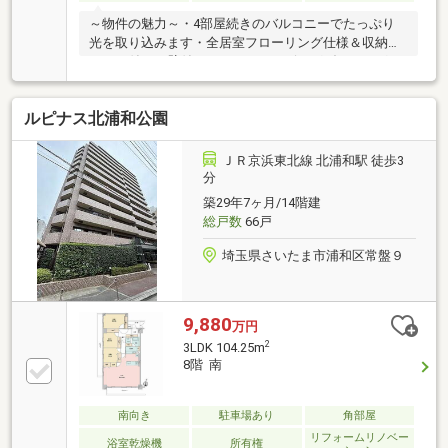
～物件の魅力～・4部屋続きのバルコニーでたっぷり
光を取り込みます・全居室フローリング仕様＆収納ス
ペース付き・壁付けキッチンでリビングダイニングの
広さを確保・リフォームされた室内ですぐの新生活も
送れます■アクセス・高崎線「宮原」駅徒歩2分・ニュ
ルピナス北浦和公園
ーシャトル「東宮原」駅徒歩11分■成約特典あり・住
まいのお手入れセットプレゼント・最大3000円分の
QUOカード進呈＊埼玉東エリアで46年＊売買・賃貸・
ＪＲ京浜東北線 北浦和駅 徒歩3
相続・管理までまるごとサポート1人ひとりに寄り添
分
うサポートをお約束全国944店舗のネットワークで豊
築29年7ヶ月/14階建
富な物件をご提案住宅ローン相談もプロにお任せ！送
総戸数
66戸
迎も可能です
埼玉県さいたま市浦和区常盤９
9,880
万円
2
3LDK 104.25m
8階 南
南向き
駐車場あり
角部屋
リフォームリノベー
浴室乾燥機
所有権