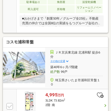
駐車場あり
角部屋
浴室乾燥機
リフォームリノベー
即入居可
所有権
ション
■おかげさまで『創業50年／グループ全25社』不動産
売買の仲介では全国8位の実績をもつグループ会社の
一員です！創業50年の蓄積されたノウハウを基にご購
入・ご売却・お買替え全てをサポート致します■東宝
ハウスNEXTアフターサポート専門のグループ会社。
コスモ浦和常盤
ライフパートナー（FP資格）が住まいの問題点や暮ら
しの不安を解消します■東宝ハウスフィナンシャル不
動産仲介業初の住信SBIネット銀行支店。金利と保障
ＪＲ京浜東北線 北浦和駅 徒歩6
が更に充実したオリジナル提携住宅ローンをお届けし
分
ます■未来カレンダー東宝ハウス独自開発のライフシ
その他の交通
ミュレーションソフト。ローン完済までの家計収支を
築40年6ヶ月/7階建
視える化し、将来のリスクや不安を対策します
総戸数
99戸
埼玉県さいたま市浦和区常盤１
０
4,995
万円
2
3LDK 73.82m
2階 南