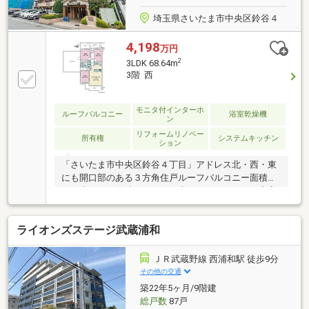
埼玉県さいたま市中央区鈴谷４
4,198
万円
2
3LDK 68.64m
3階 西
モニタ付インターホ
ルーフバルコニー
浴室乾燥機
ン
リフォームリノベー
所有権
システムキッチン
ション
「さいたま市中央区鈴谷４丁目」アドレス北・西・東
にも開口部のある３方角住戸ルーフバルコニー面積３
０平米ポーチ面積５．６４平米～リノベーション内容
～（2026年6月完了）・システムキッチン交換（食洗
機付）・ユニットバス交換（１４１８タイプ）・洗面
ライオンズステージ武蔵浦和
化粧台交換・トイレ交換・全クロス貼替・フローリン
グ張替・建具交換・洗濯機用防水パン交換・・・等
ＪＲ武蔵野線 西浦和駅 徒歩9分
その他の交通
築22年5ヶ月/9階建
総戸数
87戸