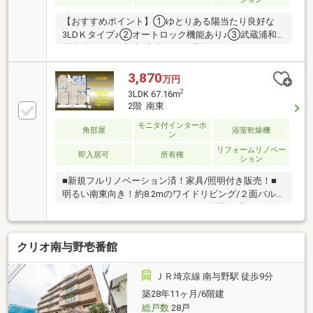
【おすすめポイント】①ゆとりある陽当たり良好な
3LDＫタイプ♪②オートロック機能あり♪③武蔵浦和
駅徒歩9分の好立地♪◆当日のご見学はフリーダイヤ
ル 【0120-550-533】までお気軽にお問合せ下さい！
スマートホンの場合、青色のボタン「電話で問い合わ
3,870
万円
せ（通話料無料）」をタップして頂きますと便利で
2
3LDK 67.16m
す。または、【オレンジ色資料請求（無料）ボタン】
2階 南東
か、【赤色見学予約をする（無料）ボタン】をクリッ
モニタ付インターホ
クして必要項目にご入力ください。◆ご住宅探しは創
角部屋
浴室乾燥機
ン
業40年、15店舗のネットワーク「安心取引」がモット
リフォームリノベー
ーの株式会社西武開発にお任せ下さい。
即入居可
所有権
ション
■新規フルリノベーション済！家具/照明付き販売！■
明るい南東向き！約8.2mのワイドリビング/２面バル
コニーの角住戸！■３LDK⇔２LDKの間取り変更が今な
ら無償で可能！■ミセスコーナー含め、各居室にクロ
ーゼット付きの収納豊富プラン！■徒歩５分圏内にス
クリオ南与野壱番館
ーパー/コンビニ/ドラッグストアが揃う！■即入居可
能/家具付きでそのままお住まいいただけます！
ＪＲ埼京線 南与野駅 徒歩9分
築28年11ヶ月/6階建
総戸数
28戸