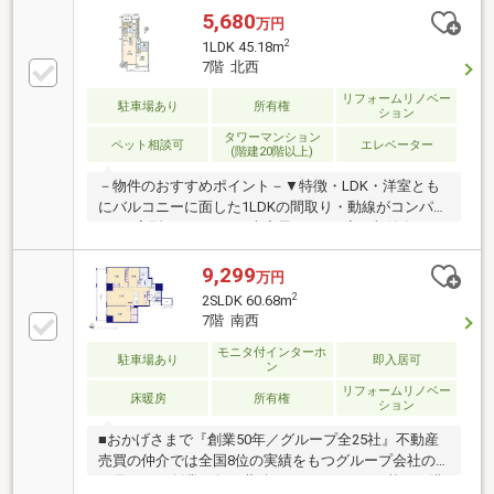
5,680
万円
2
1LDK 45.18m
7階 北西
リフォームリノベー
駐車場あり
所有権
ション
タワーマンション
ペット相談可
エレベーター
(階建20階以上)
－物件のおすすめポイント－▼特徴・LDK・洋室とも
にバルコニーに面した1LDKの間取り・動線がコンパク
トなL字型のキッチン・大容量のSICや廊下収納有・コ
ンシェルジュ常駐・各フロアにゴミステーション設
置・ペット飼育可能(細則有)▼2026年8月室内リフォー
9,299
万円
ム内容【交換】キッチン【その他】フローリング上張
2
2SLDK 60.68m
り、全居室クロス張替、ハウスクリーニング▼周辺環
7階 南西
境・大宮高島屋 徒歩7分(約550m)・セブンイレブンさ
いたま下町3丁目店 徒歩4分(約270m)■ ご希望の住まい
モニタ付インターホ
駐車場あり
即入居可
ン
探しをお手伝いします ━━━━━・・・物件の詳細・
リフォームリノベー
ご相談はお気軽にお問い合わせください。
床暖房
所有権
ション
■おかげさまで『創業50年／グループ全25社』不動産
売買の仲介では全国8位の実績をもつグループ会社の
一員です！創業50年の蓄積されたノウハウを基にご購