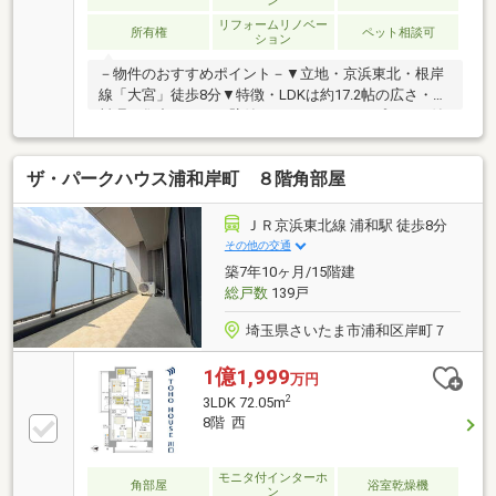
ン
リフォームリノベー
所有権
ペット相談可
ション
－物件のおすすめポイント－▼立地・京浜東北・根岸
線「大宮」徒歩8分▼特徴・LDKは約17.2帖の広さ・お
料理に集中しやすい壁付キッチン・スロップシンク付
バルコニー・玄関ポーチ有・24時間セキュリティシス
テム採用・ペット飼育可(細則有)▼室内リフォーム内
ザ・パークハウス浦和岸町 ８階角部屋
容【2026年7月】＜交換＞キッチン、洗面化粧台、畳
＜その他＞全室クロス貼替、ハウスクリーニング 他
【2023年9月】UB・トイレ交換▼周辺環境・さいたま
ＪＲ京浜東北線 浦和駅 徒歩8分
市立桜木小学校 徒歩4分(約300m)■ ご希望の住まい探
その他の交通
しをお手伝いします ━━━━━・・・物件の詳細・ご
築7年10ヶ月/15階建
相談はお気軽にお問い合わせください。
総戸数
139戸
埼玉県さいたま市浦和区岸町７
1億1,999
万円
2
3LDK 72.05m
8階 西
モニタ付インターホ
角部屋
浴室乾燥機
ン