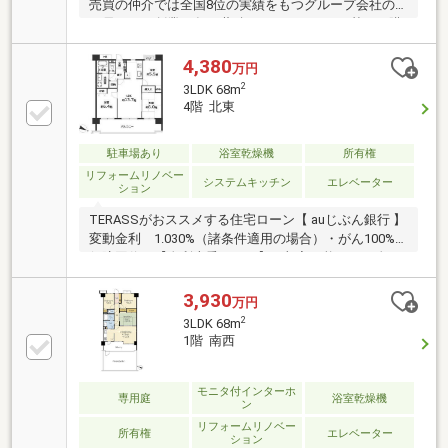
売買の仲介では全国8位の実績をもつグループ会社の
一員です！創業50年の蓄積されたノウハウを基にご購
入・ご売却・お買替え全てをサポート致します■東宝
ハウスNEXTアフターサポート専門のグループ会社。
4,380
万円
ライフパートナー（FP資格）が住まいの問題点や暮ら
2
3LDK 68m
しの不安を解消します■東宝ハウスフィナンシャル不
4階 北東
動産仲介業初の住信SBIネット銀行支店。金利と保障
が更に充実したオリジナル提携住宅ローンをお届けし
駐車場あり
浴室乾燥機
所有権
ます■未来カレンダー東宝ハウス独自開発のライフシ
ミュレーションソフト。ローン完済までの家計収支を
リフォームリノベー
システムキッチン
エレベーター
ション
視える化し、将来のリスクや不安を対策します
TERASSがおススメする住宅ローン【 auじぶん銀行 】
変動金利 1.030%（諸条件適用の場合）・がん100%
保障団信が【金利上乗せなし】で加入可能！・頭金0
円でも可能！・諸費用も、物件価格の10%までは融資
可能！※2026年8月現在■買い物施設や生活利便施設が
3,930
万円
周辺に点在■リビング含む3部屋がバルコニーに面した
2
3LDK 68m
間取り■宅配ボックス【リフォーム内容】○新規交換：
1階 南西
キッチン、ユニットバス、洗面台、洗濯機防水パン、
温水洗浄機能付トイレ、建具○張替：クロス、フロー
リング、CF○畳表替○浴室乾燥機新規設置○シーリング
モニタ付インターホ
専用庭
浴室乾燥機
ン
ライト取付、ダウンライト設置、カーテンレール交換
リフォームリノベー
他
所有権
エレベーター
ション