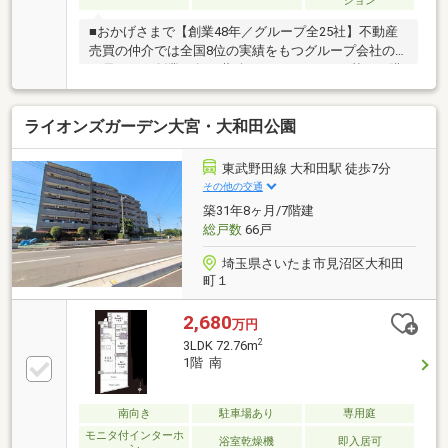
ション
■おかげさまで【創業48年／グループ全25社】不動産
売買の仲介では全国8位の実績をもつグループ会社の
一員です！創業48年の蓄積されたノウハウを基にご購
入・ご売却・お買替え全てをサポート致します■東宝
ハウスNEXTアフターサポート専門のグループ会社。
ライオンズガーデン大宮・大和田公園
ライフパートナー（FP資格）が住まいの問題点や暮ら
しの不安を解消します■東宝ハウスフィナンシャル不
動産仲介業初の住信SBIネット銀行支店。金利と保障
東武野田線 大和田駅 徒歩7分
が更に充実したオリジナル提携住宅ローンをお届けし
その他の交通
ます■未来カレンダー東宝ハウス独自開発のライフシ
築31年8ヶ月/7階建
ミュレーションソフト。ローン完済までの家計収支を
総戸数
66戸
視える化し、将来のリスクや不安を対策します
埼玉県さいたま市見沼区大和田
町１
2,680
万円
2
3LDK 72.76m
1階 南
南向き
駐車場あり
専用庭
モニタ付インターホ
浴室乾燥機
即入居可