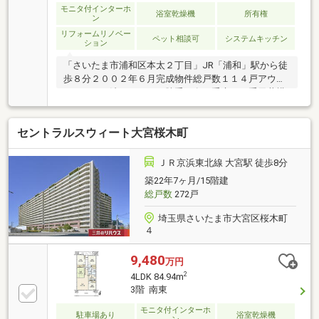
モニタ付インターホ
浴室乾燥機
所有権
ン
リフォームリノベー
ペット相談可
システムキッチン
ション
「さいたま市浦和区本太２丁目」JR「浦和」駅から徒
歩８分２００２年６月完成物件総戸数１１４戸アウト
フレーム工法キッチンに勝手口有二重床・二重天井構
造南東向住戸・約７ｍのワイドスパンバルコニー７
７．０４平米・３ＬＤＫタイプペット飼育可能（飼育
セントラルスウィート大宮桜木町
細則有）～リノベーション内容～（2026年8月完了予
定）・システムキッチン交換・ユニットバス交換・洗
面化粧台交換・トイレ交換・洗濯機用防水パン交換
ＪＲ京浜東北線 大宮駅 徒歩8分
・・・等リフォーム内容は予定であり変更となる場合
築22年7ヶ月/15階建
がございます。専有面積にはトランクルーム面積０．
総戸数
272戸
３２平米が含まれております。
埼玉県さいたま市大宮区桜木町
４
9,480
万円
2
4LDK 84.94m
3階 南東
モニタ付インターホ
駐車場あり
浴室乾燥機