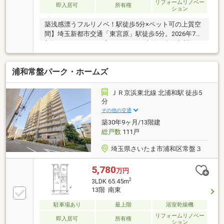
リフォームリノベー
即入居可
所有権
ション
築浅感漂うフルリノベ！駅徒歩5分×ペット可の上質空
間】埼玉新都市交通「東宮原」駅徒歩5分。2026年7月
新規リノベーション完了の3LDK！水回り全面新調やク
ロス全張替で綺麗なお部屋に生まれ変わりました。人
気のハイグレード仕様「Grace Vista」シリーズで、リ
浦和常盤パーク・ホームズ
ビング天井のアクセントクロス等こだわりが詰まって
います。安心のオートロック・アフターサービス保証
付き。周辺環境・ヤオコー徒歩4分・ファミリーマー
ＪＲ京浜東北線 北浦和駅 徒歩5
ト徒歩4分・ステラタウン徒歩18分買い物環境が充
分
実！ペットと一緒に快適な新生活を始めませんか？
その他の交通
築30年9ヶ月/13階建
総戸数
111戸
埼玉県さいたま市浦和区常盤３
5,780
万円
2
3LDK 65.45m
13階 南東
駐車場あり
最上階
浴室乾燥機
リフォームリノベー
即入居可
所有権
ション