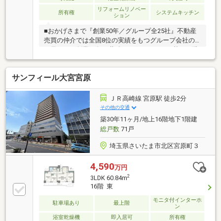
リフォームリノベー
所有権
システムキッチン
ション
■おかげさまで『創業50年／グループ全25社』不動産
売買の仲介では全国8位の実績をもつグループ会社の
一員です！創業50年の蓄積されたノウハウを基にご購
入・ご売却・お買替え全てをサポート致します■東宝
ハウスNEXTアフターサポート専門のグループ会社。
サンフィール大宮宮原
ライフパートナー（FP資格）が住まいの問題点や暮ら
しの不安を解消します■東宝ハウスフィナンシャル不
動産仲介業初の住信SBIネット銀行支店。金利と保障
ＪＲ高崎線 宮原駅 徒歩2分
が更に充実したオリジナル提携住宅ローンをお届けし
その他の交通
ます■未来カレンダー東宝ハウス独自開発のライフシ
築30年11ヶ月/地上16階地下1階建
ミュレーションソフト。ローン完済までの家計収支を
総戸数
71戸
視える化し、将来のリスクや不安を対策します
埼玉県さいたま市北区宮原町３
4,590
万円
2
3LDK 60.84m
16階 東
モニタ付インターホ
駐車場あり
最上階
ン
浴室乾燥機
即入居可
所有権