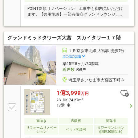
POINT新規リノベーション 工事中も御内見いただけ
ます。【共用施設】一部有償◎グランドラウンジ、フ
ィットネスジム、シアタールーム、ゴルフスタジオ、
マルチルーム（キッズルーム）、ライブラリー、ゲス
トルーム■各階にゴミ置き場■棟内にコンビニ（朝7時
グランドミッドタワーズ大宮 スカイタワー１７階
～夜９時半）、保育施設■コンシェルジュサービス■ペ
ット足洗い場、グルーミングルーム【セキュリティ】
２４時間有人管理、ノンタッチキー、防犯カメラ、ダ
ＪＲ京浜東北線 大宮駅 徒歩7分
ブルロックオートロック、防犯センサー≪Support≫□
その他の交通
住信SBI代理事業 東宝ハウスフィナンシャル（T.sロー
築15年8ヶ月/30階建
ン）□365日24時間住まいの駆付けサービス（３年間無
総戸数
959戸
料)
埼玉県さいたま市大宮区下町３
1億3,999
万円
2
2SLDK 74.27m
17階 南
南向き
床暖房
所有権
リフォームリノベー
タワーマンション
ペット相談可
ション
(階建20階以上)