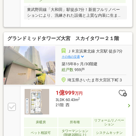
ン
東武野田線「大和田」駅徒歩7分！新規フルリノベー
ションにより、洗練された設備と上質な内装に生まれ
変わる3LDK住戸です。 14.1帖の明るいLDKには食洗
機・浄水器付き対面キッチンを採用。WICなど収納も
充実し、空間を広々使えます。さらに1階ならではの
グランドミッドタワーズ大宮 スカイタワー２１階
専用庭付きで、お子様の遊び場やガーデニングにも最
適。 近隣にはスーパーや病院が徒歩圏内に揃い、生活
利便性も良好。オートロック・防犯カメラ完備で安心
ＪＲ京浜東北線 大宮駅 徒歩7分
です。ぜひお気軽にお問い合わせください！
その他の交通
築15年8ヶ月/30階建
総戸数
959戸
埼玉県さいたま市大宮区下町３
1億999
万円
2
3LDK 60.43m
21階 西
リフォームリノベー
床暖房
所有権
ション
タワーマンション
ペット相談可
システムキッチン
(階建20階以上)