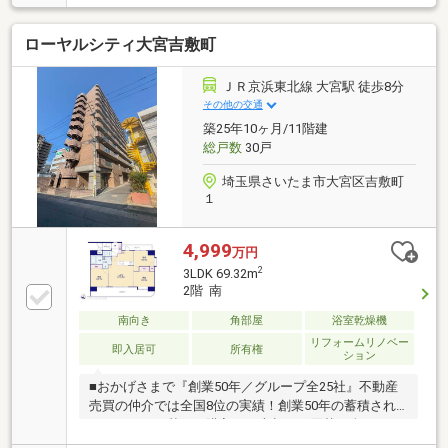
キッチンや1400×1800サイズのゆとりある浴室など、
水回りも含め新規リノベーション済みで快適に生活を
ローヤルシティ大宮吉敷町
スタートできます。オートロックや宅配ボックスなど
共用設備も充実し、安心で利便性の高い暮らしを提供
します。周辺は買物施設や飲食店が揃う暮らしやすい
ＪＲ京浜東北線 大宮駅 徒歩8分
環境です。ご内覧・詳細につきましては、ぜひお気軽
その他の交通
にお問い合わせください。
築25年10ヶ月/11階建
総戸数
30戸
埼玉県さいたま市大宮区吉敷町
１
4,999
万円
2
3LDK 69.32m
2階 南
南向き
角部屋
浴室乾燥機
リフォームリノベー
即入居可
所有権
ション
■おかげさまで『創業50年／グループ全25社』不動産
売買の仲介では全国8位の実績！創業50年の蓄積され
たノウハウを基にご購入・ご売却・お買替え全てをサ
ポート■東宝ハウスNEXTアフターサポート専門のグル