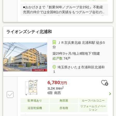
■おかげさまで『創業50年／グループ全25社』不動産
売買の仲介では全国8位の実績をもつグループ会社の
一員です！創業50年の蓄積されたノウハウを基にご購
入・ご売却・お買替え全てをサポート致します■東宝
ハウスNEXTアフターサポート専門のグループ会社。
ライオンズシティ北浦和
ライフパートナー（FP資格）が住まいの問題点や暮ら
しの不安を解消します■東宝ハウスフィナンシャル不
動産仲介業初の住信SBIネット銀行支店。金利と保障
ＪＲ京浜東北線 北浦和駅 徒歩5
が更に充実したオリジナル提携住宅ローンをお届けし
分
ます■未来カレンダー東宝ハウス独自開発ライフシミ
築29年3ヶ月/地上8階地下1階建
ュレーションソフト。ローン完済まで家計収支を視え
総戸数
74戸
る化し将来のリスクや不安を対策します
埼玉県さいたま市浦和区北浦和
１
6,780
万円
2
3LDK 84m
6階 南西
駐車場あり
角部屋
ルーフバルコニー
リフォームリノベー
浴室乾燥機
所有権
ション