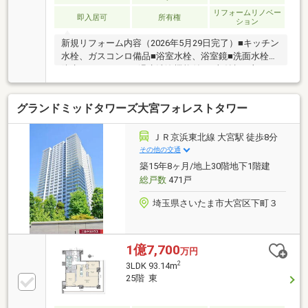
リフォームリノベー
即入居可
所有権
ション
新規リフォーム内容（2026年5月29日完了）■キッチン
水栓、ガスコンロ備品■浴室水栓、浴室鏡■洗面水栓、
防水パン■トイレ（温水洗浄機能付）■収納棚一部、
壁・天井クロス、エアコン（１其）、照明器具 レー
スカーテン、ハウスクリーニングSupport ――――□住
グランドミッドタワーズ大宮フォレストタワー
信SBI代理事業 東宝ハウスフィナンシャル（T.sロー
ン）□auじぶん銀行（指定不動産会社） ▼８月実行
金利1.130％ ※所定のガンと診断されたら住宅ロー
ＪＲ京浜東北線 大宮駅 徒歩8分
ン残高が0円になる『ガン団信』がついた金利です
その他の交通
□365日24時間住まいの駆付けサービス（3年間無料）
築15年8ヶ月/地上30階地下1階建
□東宝ハウスCLUB アフターサービス
総戸数
471戸
埼玉県さいたま市大宮区下町３
1億7,700
万円
2
3LDK 93.14m
25階 東