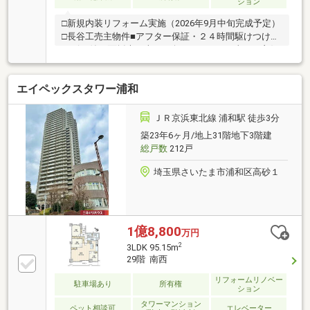
ション
□新規内装リフォーム実施（2026年9月中旬完成予定）
□長谷工売主物件■アフター保証・２４時間駆けつけサ
ービス付□2面採光（南、西向き）につき日当たり良好
～リフォーム内容～・全室クロス張替え・エコカラッ
ト設置・LDK、各居室フローリング張替え・水回り設
エイペックスタワー浦和
備新規交換（キッチン、浴室、洗面所、トイレ）・建
具交換・ハウスクリーニング等～ライフインフォメー
ション～・さいたま市立常盤小学校 徒歩7分（約
ＪＲ京浜東北線 浦和駅 徒歩3分
490m）・さいたま市立常盤中学校 徒歩15分（約
築23年6ヶ月/地上31階地下3階建
1190m）・いちふくストア 徒歩3分（約190ｍ）
総戸数
212戸
埼玉県さいたま市浦和区高砂１
1億8,800
万円
2
3LDK 95.15m
29階 南西
リフォームリノベー
駐車場あり
所有権
ション
タワーマンション
ペット相談可
エレベーター