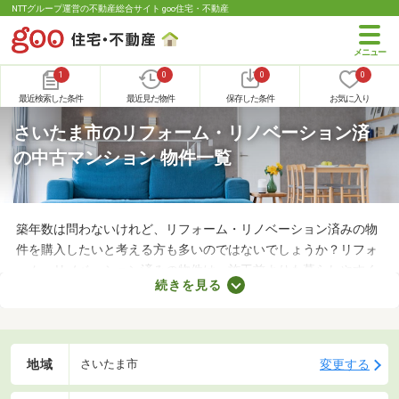
NTTグループ運営の不動産総合サイト goo住宅・不動産
1
0
0
0
最近検索した条件
最近見た物件
保存した条件
お気に入り
さいたま市のリフォーム・リノベーション済
の中古マンション 物件一覧
築年数は問わないけれど、リフォーム・リノベーション済みの物
件を購入したいと考える方も多いのではないでしょうか？リフォ
ーム・リノベーション済みの物件は、施工前よりも暮らしやすく
続きを見る
なっていることがポイント。住みやすさを感じられる最良の物件
に出会えるかもしれません。ここでリフォーム・リノベーション
済みの中古マンションを紹介しますので、ぜひチェックしてみて
くださいね。
地域
変更する
さいたま市