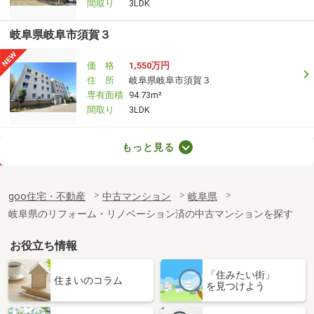
間取り
3LDK
岐阜県岐阜市須賀３
価 格
1,550万円
住 所
岐阜県岐阜市須賀３
専有面積
94.73m²
間取り
3LDK
岐阜県岐阜市茜部中島２丁目
もっと見る
価 格
1,370万円
住 所
岐阜県岐阜市茜部中島２丁目
goo住宅・不動産
中古マンション
岐阜県
専有面積
73.94m²
岐阜県のリフォーム・リノベーション済の中古マンションを探す
間取り
3LDK
お役立ち情報
岐阜県岐阜市清本町１０丁目
「住みたい街」
価 格
1,390万円
住まいのコラム
を見つけよう
住 所
岐阜県岐阜市清本町１０丁目
専有面積
64.55m²