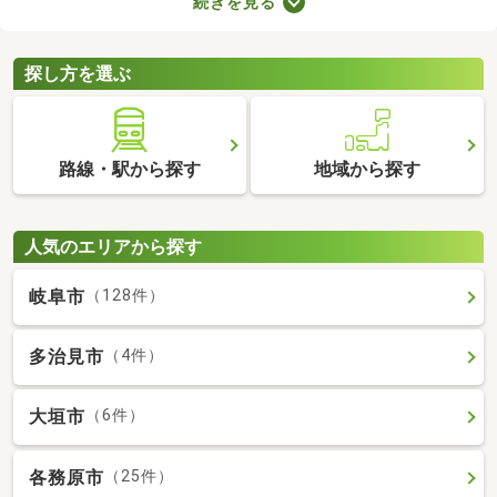
続きを見る
なっていることがポイント。住みやすさを感じられる最良の物件
に出会えるかもしれません。ここでリフォーム・リノベーション
済みの中古マンションを紹介しますので、ぜひチェックしてみて
探し方を選ぶ
くださいね。
路線・駅から探す
地域から探す
人気のエリアから探す
岐阜市
（128件）
多治見市
（4件）
大垣市
（6件）
各務原市
（25件）