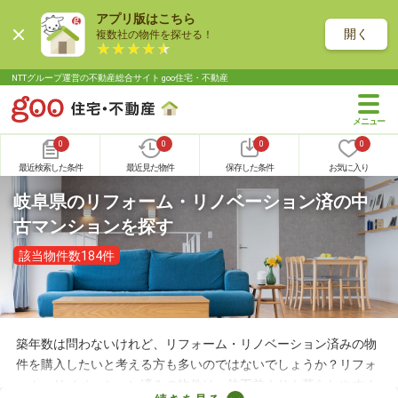
アプリ版はこちら
開く
複数社の物件を探せる！
NTTグループ運営の不動産総合サイト goo住宅・不動産
0
0
0
0
最近検索した条件
最近見た物件
保存した条件
お気に入り
岐阜県のリフォーム・リノベーション済の中
古マンションを探す
該当物件数184件
築年数は問わないけれど、リフォーム・リノベーション済みの物
件を購入したいと考える方も多いのではないでしょうか？リフォ
ーム・リノベーション済みの物件は、施工前よりも暮らしやすく