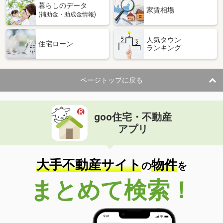
暮らしのデータ
間取り
3LDK
家賃相場
(補助金・助成金情報)
岐阜県大垣市室村町４
人気タウン
住宅ローン
ランキング
価 格
2,299万円
住 所
岐阜県大垣市室村町４
専有面積
82.94m²
ページトップに戻る
間取り
3LDK
岐阜県岐阜市茜部中島２丁目
goo住宅・不動産
価 格
1,370万円
アプリ
住 所
岐阜県岐阜市茜部中島２丁目
専有面積
73.94m²
間取り
3LDK
大手不動産サイト
物件
の
を
岐阜県岐阜市徹明通２
まとめて検索！
価 格
2,780万円
住 所
岐阜県岐阜市徹明通２
専有面積
53.93m²