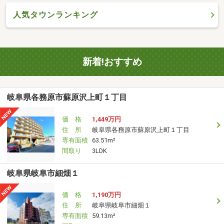
人気タウンランキング
新着!おすすめ
岐阜県各務原市蘇原沢上町１丁目
価 格
1,449万円
住 所
岐阜県各務原市蘇原沢上町１丁目
専有面積
63.51m²
間取り
3LDK
岐阜県岐阜市細畑１
価 格
1,190万円
住 所
岐阜県岐阜市細畑１
専有面積
59.13m²