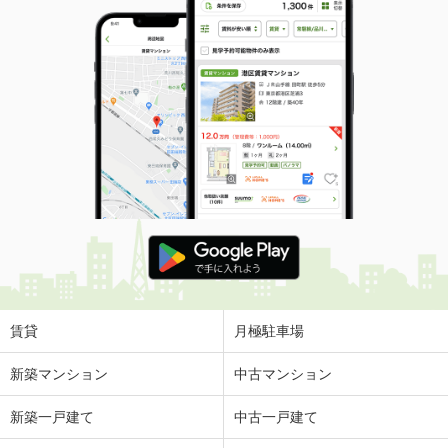
間取り
1LDK
岐阜県大垣市室村町４丁目
価 格
2,299万円
住 所
岐阜県大垣市室村町４丁目
専有面積
82.94m²
間取り
3LDK
岐阜県岐阜市三田洞東１
価 格
60万円
住 所
岐阜県岐阜市三田洞東１
専有面積
39.13m²
間取り
3DK
賃貸
月極駐車場
岐阜県岐阜市茜部中島２丁目
新築マンション
中古マンション
価 格
1,370万円
新築一戸建て
中古一戸建て
住 所
岐阜県岐阜市茜部中島２丁目