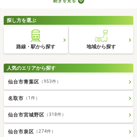
続きを見る
なっていることがポイント。住みやすさを感じられる最良の物件
に出会えるかもしれません。ここでリフォーム・リノベーション
済みの中古マンションを紹介しますので、ぜひチェックしてみて
探し方を選ぶ
くださいね。
路線・駅から探す
地域から探す
人気のエリアから探す
仙台市青葉区
（953件）
名取市
（1件）
仙台市宮城野区
（318件）
仙台市泉区
（274件）