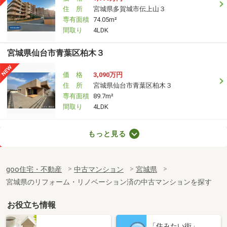
住 所
宮城県多賀城市伝上山３
専有面積
74.05m²
間取り
4LDK
宮城県仙台市青葉区柏木３
価 格
3,090万円
住 所
宮城県仙台市青葉区柏木３
専有面積
89.7m²
間取り
4LDK
宮城県多賀城市伝上山３
もっと見る
価 格
1,990万円
住 所
宮城県多賀城市伝上山３
goo住宅・不動産
中古マンション
宮城県
専有面積
74.05m²
宮城県のリフォーム・リノベーション済の中古マンションを探す
間取り
4LDK
お役立ち情報
宮城県塩竈市尾島町
「住みたい街」