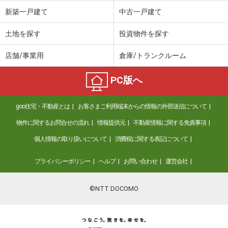
価 格
3,080万円
新築一戸建て
中古一戸建て
住 所
宮城県仙台市太白区長町３丁目
専有面積
65.32m²
土地を探す
投資物件を探す
間取り
3LDK
店舗/事業用
倉庫/トランクルーム
宮城県仙台市若林区若林１丁目
PC版へ
価 格
1,298万円
住 所
宮城県仙台市若林区若林１丁目
goo住宅・不動産とは
お客さまご利用端末からの情報の外部送信について
専有面積
62.98m²
間取り
2LDK
物件に関するお問合せの流れ
情報提供元
不動産情報に関する免責事項
個人情報の取り扱いについて
消費税に関する表記について
宮城県仙台市青葉区五橋２丁目
プライバシーポリシー
ヘルプ
お問い合わせ
運営会社
価 格
1,385万円
住 所
宮城県仙台市青葉区五橋２丁目
専有面積
37.96m²
©NTT DOCOMO
間取り
ワンルーム
宮城県仙台市青葉区角五郎２丁目