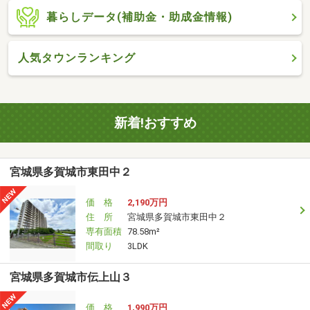
暮らしデータ(補助金・助成金情報)
人気タウンランキング
新着!おすすめ
宮城県多賀城市東田中２
価 格
2,190万円
住 所
宮城県多賀城市東田中２
専有面積
78.58m²
間取り
3LDK
宮城県多賀城市伝上山３
価 格
1,990万円