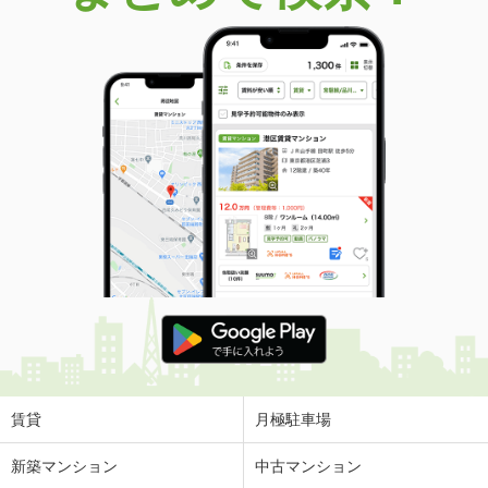
価 格
980万円
住 所
宮城県仙台市太白区向山２丁目
専有面積
56.73m²
間取り
2LDK
宮城県仙台市太白区八木山本町１丁目
価 格
949万円
住 所
宮城県仙台市太白区八木山本町１丁目
専有面積
49.69m²
間取り
2DK
宮城県仙台市太白区長町３丁目
価 格
3,080万円
住 所
宮城県仙台市太白区長町３丁目
専有面積
65.32m²
間取り
3LDK
賃貸
月極駐車場
宮城県仙台市太白区長町３丁目
新築マンション
中古マンション