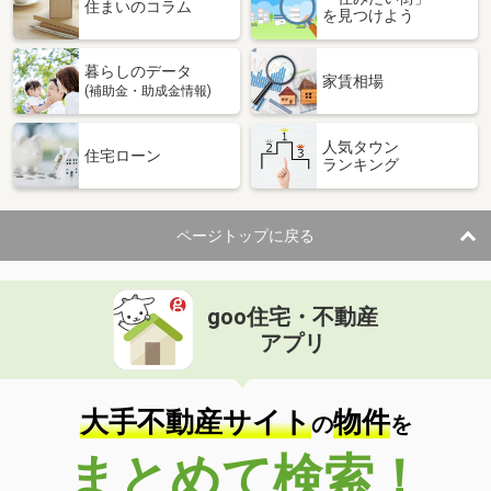
価 格
680万円
住まいのコラム
を見つけよう
住 所
宮城県塩竈市尾島町
専有面積
115.04m²
暮らしのデータ
間取り
3DK
家賃相場
(補助金・助成金情報)
宮城県仙台市若林区大和町５丁目
人気タウン
住宅ローン
ランキング
価 格
2,350万円
住 所
宮城県仙台市若林区大和町５丁目
専有面積
64.06m²
ページトップに戻る
間取り
3LDK
宮城県仙台市太白区中田６丁目
goo住宅・不動産
価 格
1,790万円
アプリ
住 所
宮城県仙台市太白区中田６丁目
専有面積
64.96m²
間取り
3LDK
大手不動産サイト
物件
の
を
宮城県仙台市太白区向山２丁目
まとめて検索！