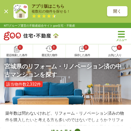
アプリ版はこちら
開く
複数社の物件を探せる！
NTTグループ運営の不動産総合サイト goo住宅・不動産
0
0
0
0
最近検索した条件
最近見た物件
保存した条件
お気に入り
宮城県のリフォーム・リノベーション済の中
古マンションを探す
該当物件数2,332件
築年数は問わないけれど、リフォーム・リノベーション済みの物
件を購入したいと考える方も多いのではないでしょうか？リフォ
ーム・リノベーション済みの物件は、施工前よりも暮らしやすく