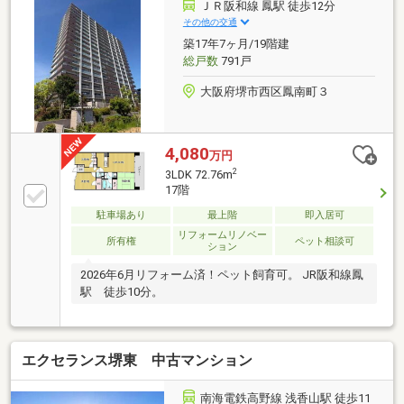
ＪＲ阪和線 鳳駅 徒歩12分
その他の交通
築17年7ヶ月/19階建
総戸数
791戸
大阪府堺市西区鳳南町３
4,080
万円
2
3LDK 72.76m
17階
駐車場あり
最上階
即入居可
リフォームリノベー
所有権
ペット相談可
ション
2026年6月リフォーム済！ペット飼育可。 JR阪和線鳳
駅 徒歩10分。
エクセランス堺東 中古マンション
南海電鉄高野線 浅香山駅 徒歩11