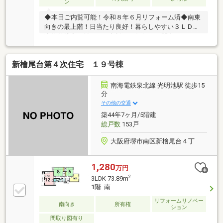
ン
◆本日ご内覧可能！令和８年６月リフォーム済◆南東
向きの最上階！日当たり良好！暮らしやすい３ＬＤＫ
◆物件購入に於けるご相談はお気軽にお問合せくださ
い♪
新檜尾台第４次住宅 １９号棟
南海電鉄泉北線 光明池駅 徒歩15
分
その他の交通
築44年7ヶ月/5階建
総戸数
153戸
大阪府堺市南区新檜尾台４丁
1,280
万円
2
3LDK 73.89m
1階 南
リフォームリノベー
南向き
所有権
ション
間取り図有り