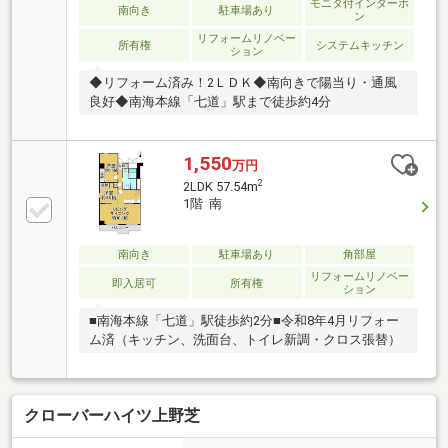
モニタ付インターホ
南向き
駐車場あり
ン
リフォームリノベー
所有権
システムキッチン
ション
◆リフォーム済み！2ＬＤＫ◆南向きで陽当り・通風
良好◆南海本線「七道」駅まで徒歩約4分
1,550
万円
2
2LDK 57.54m
1階 南
南向き
駐車場あり
角部屋
リフォームリノベー
即入居可
所有権
ション
■南海本線「七道」駅徒歩約2分■令和8年4月リフォー
ム済（キッチン、洗面台、トイレ新調・クロス張替）
クローバーハイツ上野芝