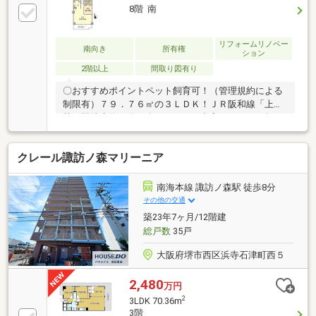
ブン堺東上野芝町2丁店…徒歩7分・万代上野芝店…徒歩
8階 南
6分ハウスフリーダムは【東証スタンダード上場企
業】です。不動産購入や住宅ローンなど、お気軽にご
相談ください♪♪(ご来店の際は、店舗前に駐車場を完備
リフォームリノベー
南向き
所有権
ション
しております！)
2階以上
間取り図有り
〇おすすめポイントペット飼育可！（管理規約による
制限有）７９．７６㎡の３ＬＤＫ！ＪＲ阪和線「上野
芝」駅徒歩約７分！〇リフォーム内容 ２０２６年７
月実施済み【水回り】システムキッチン交換ユニット
バス交換トイレ本体・温水洗浄便座交換他【内装】ク
クレール諏訪ノ森マリーニア
ロス・フローリング張替（全室）和室から洋室変更他
南海本線 諏訪ノ森駅 徒歩8分
その他の交通
築23年7ヶ月/12階建
総戸数
35戸
大阪府堺市西区浜寺石津町西５
2,480
万円
2
3LDK 70.36m
3階