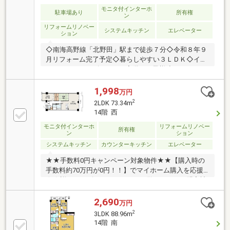
モニタ付インターホ
駐車場あり
所有権
ン
リフォームリノベー
システムキッチン
エレベーター
ション
◇南海高野線「北野田」駅まで徒歩７分◇令和８年９
月リフォーム完了予定◇暮らしやすい３ＬＤＫ◇イエ
ストアではキッズスペース完備でお子様連れでもゆっ
くり物件のご紹介ができます！
1,998
万円
2
2LDK 73.34m
14階 西
モニタ付インターホ
リフォームリノベー
所有権
ン
ション
システムキッチン
カウンターキッチン
エレベーター
★★手数料0円キャンペーン対象物件★★【購入時の
手数料約70万円が0円！！】でマイホーム購入を応援
★★詳細はアピールポイントをご覧ください！購入諸
費用が安い不動産屋です♪♪
2,690
万円
2
3LDK 88.96m
14階 南