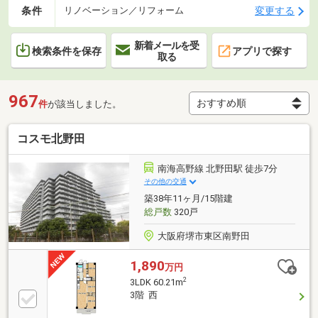
条件
変更する
リノベーション／リフォーム
新着メールを受
検索条件を保存
アプリで探す
取る
967
件
が該当しました。
コスモ北野田
南海高野線 北野田駅 徒歩7分
その他の交通
築38年11ヶ月/15階建
総戸数
320戸
大阪府堺市東区南野田
1,890
万円
2
3LDK 60.21m
3階 西