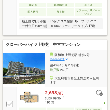
南向き
駐車場あり
最上階
リフォームリノベー
即入居可
所有権
ション
最上階3方角部屋♪R8.5月クロス貼替♪ルーフバルコニ
ー付住戸♪90m2超、4LDKのファミリータイプ♪戸建並
みの広さを有しており、かつ駅から近い立地です♪
クローバーハイツ上野芝 中古マンション
阪和線 上野芝駅 徒歩7分
その他の交通
築40年1ヶ月/11階建
総戸数
240戸
大阪府堺市西区上野芝向ヶ丘町
１丁
2,698
万円
2
3LDK 99.36m
1階 東
モニタ付インターホ