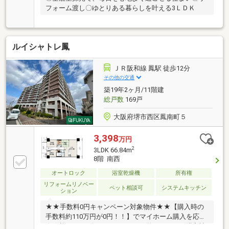
フォーム渡し〇ゆとりある暮らしを叶える3ＬＤＫ
ルイシャトレ鳳
ＪＲ阪和線 鳳駅 徒歩12分
その他の交通
築19年2ヶ月/11階建
総戸数
169戸
大阪府堺市西区鳳南町５
3,398
万円
2
3LDK 66.84m
8階 南西
オートロック
浴室乾燥機
所有権
リフォームリノベー
ペット相談可
システムキッチン
ション
★★手数料0円キャンペーン対象物件★★【購入時の
手数料約110万円が0円！！】でマイホーム購入を応援
★★詳細はアピールポイントをご覧ください！購入諸