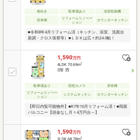
南向き
駐車場あり
浴室乾燥機
リフォームリノベー
所有権
カウンターキッチン
ション
■令和8年4月リフォーム済（キッチン、浴室、洗面台
新調・クロス張替等）■ＬＤＫは広々約24.0帖！
1,590
万円
2
4LDK 70.69m
2階 西
駐車場あり
防犯カメラ
所有権
リフォームリノベー
システムキッチン
カウンターキッチン
ション
【即日内覧可能物件】■R7年10月リフォーム済！■両面
バルコニー【頭金なし月々4万円台～】
1,590
万円
2
3LDK 68.78m