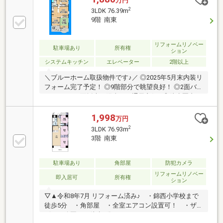
万円
2
3LDK 76.39m
9階 南東
リフォームリノベー
駐車場あり
所有権
ション
システムキッチン
エレベーター
2階以上
＼ブルーホーム取扱物件です♪／ ◎2025年5月末内装リ
フォーム完了予定！ ◎9階部分で眺望良好！ ◎2面バ
ルコニー・3面採光で陽当り・通風良好♪ ◎徒歩圏内に
コンビニ・スーパーなど周辺環境充実◎
1,998
万円
2
3LDK 76.93m
3階 南東
駐車場あり
角部屋
防犯カメラ
リフォームリノベー
即入居可
所有権
ション
▽▲令和8年7月 リフォーム済み♪ ・錦西小学校まで
徒歩5分 ・角部屋 ・全室エアコン設置可！ ・ザ
ビエル公園まで徒歩1分！