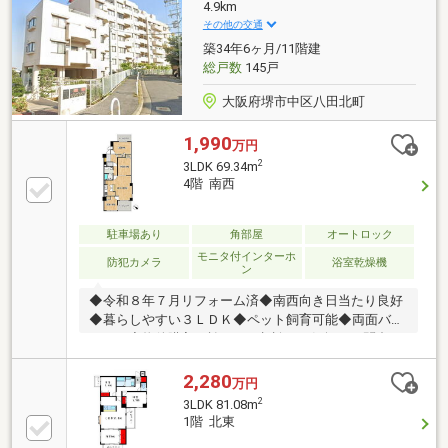
4.9km
その他の交通
築34年6ヶ月/11階建
総戸数
145戸
大阪府堺市中区八田北町
1,990
万円
2
3LDK 69.34m
4階 南西
駐車場あり
角部屋
オートロック
モニタ付インターホ
防犯カメラ
浴室乾燥機
ン
◆令和８年７月リフォーム済◆南西向き日当たり良好
◆暮らしやすい３ＬＤＫ◆ペット飼育可能◆両面バル
コニー◆物件購入に於けるご相談はお気軽にお問合せ
ください♪
2,280
万円
2
3LDK 81.08m
1階 北東