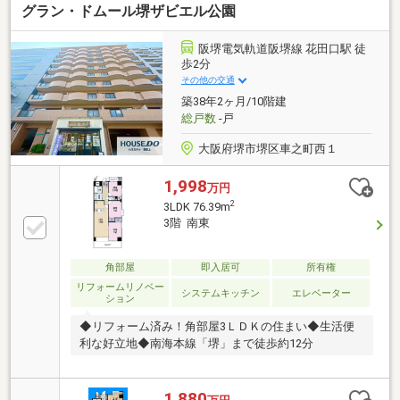
グラン・ドムール堺ザビエル公園
阪堺電気軌道阪堺線 花田口駅 徒
歩2分
その他の交通
築38年2ヶ月/10階建
総戸数
-戸
大阪府堺市堺区車之町西１
1,998
万円
2
3LDK 76.39m
3階 南東
角部屋
即入居可
所有権
リフォームリノベー
システムキッチン
エレベーター
ション
◆リフォーム済み！角部屋3ＬＤＫの住まい◆生活便
利な好立地◆南海本線「堺」まで徒歩約12分
1,880