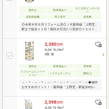
モニタ付インターホ
南向き
駐車場あり
ン
浴室乾燥機
即入居可
所有権
◇令和８年６月リフォーム済◇ＪＲ阪和線「上野芝」
駅まで徒歩１１分！南向き日当たり良好◇イエストア
ではキッズスペース完備でお子様連れでもゆっくり物
件のご紹介ができます◇
2,380
万円
2
3LDK 76.29m
3階 南
南向き
駐車場あり
所有権
リフォームリノベー
システムキッチン
2階以上
ション
～・＊・～・＊・～・＊・～・＊・～・＊・～◆物件
おすすめポイント！・阪和線「上野芝」駅徒歩6分♪・
南向き日当たり良好♪・ゆとりある部屋数の3LDK♪◆
リフォーム箇所(2026年8月末完成予定)・キッチン、浴
室、トイレ、壁、床、全室≪周辺環境≫・向丘小学
2,598
万円
校…徒歩22分・上野芝中学校…徒歩16分・セブンイレ
2
3LDK 79.76m