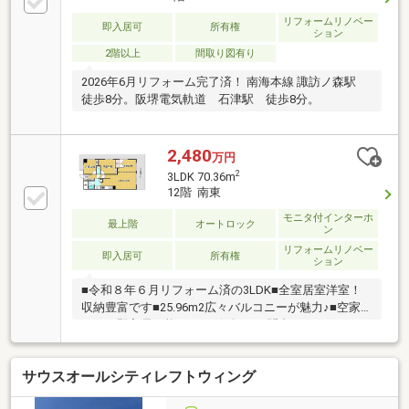
リフォームリノベー
即入居可
所有権
ション
2階以上
間取り図有り
2026年6月リフォーム完了済！ 南海本線 諏訪ノ森駅
徒歩8分。阪堺電気軌道 石津駅 徒歩8分。
2,480
万円
2
3LDK 70.36m
12階 南東
モニタ付インターホ
最上階
オートロック
ン
リフォームリノベー
即入居可
所有権
ション
■令和８年６月リフォーム済の3LDK■全室居室洋室！
収納豊富です■25.96m2広々バルコニーが魅力♪■空家
につき即入居可能です■お気軽にお問合せください♪
サウスオールシティレフトウィング