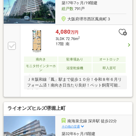
築17年7ヶ月/19階建
総戸数
791戸
大阪府堺市西区鳳南町３
4,080
万円
2
3LDK 72.76m
17階 南
南向き
駐車場あり
オートロック
モニタ付インターホ
浴室乾燥機
即入居可
ン
ＪＲ阪和線「鳳」駅まで徒歩１０分！令和８年６月リ
フォーム済！南向き日当たり良好！ペット飼育可能！
即入居可能！
ライオンズヒルズ堺堀上町
南海泉北線 深井駅 徒歩22分
その他の交通
築32年6ヶ月/5階建