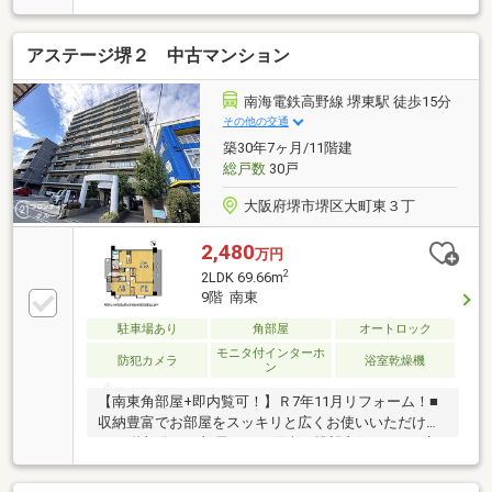
アステージ堺２ 中古マンション
南海電鉄高野線 堺東駅 徒歩15分
その他の交通
築30年7ヶ月/11階建
総戸数
30戸
大阪府堺市堺区大町東３丁
2,480
万円
2
2LDK 69.66m
9階 南東
駐車場あり
角部屋
オートロック
モニタ付インターホ
防犯カメラ
浴室乾燥機
ン
【南東角部屋+即内覧可！】Ｒ7年11月リフォーム！■
収納豊富でお部屋をスッキリと広くお使いいただけま
す■9階部分のお部屋につき陽当り眺望良好です！■安
心のオートロックマンション！