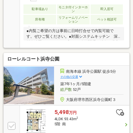
モニタ付インターホ
駐車場あり
即入居可
ン
リフォームリノベー
所有権
ペット相談可
ション
●内覧ご希望の方は事前に日時打合せで内覧可能で
す。ぜひご覧ください。●対面システムキッチン 深
型食洗器 ガラストップコンロ全面調湿、消臭、吸音
機能付き天井材採用界壁部 遮音材採用天井、壁 グ
ラスウール断熱材充填LDK 電動縦型ブラインド 寝
ローレルコート浜寺公園
室電動ブラインドトイレ、洗面化粧台、システムキッ
チン タッチレス水栓玄関、廊下 センサー付ダウン
ライトLDK 寝室 調光調色機能付ダウンライト（ア
南海本線 浜寺公園駅 徒歩5分
プリ対応可）●LINEでのやりとりも可能です。
その他の交通
（@249rxxiu)←IDでご検索いただけます●ペット飼育可
築7年1ヶ月/5階建
能（規約有）【リノライフ深井本店】０７２－２８１
総戸数
52戸
－８７３９
大阪府堺市西区浜寺公園町３
5,498
万円
2
4LDK 93.43m
5階 南