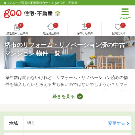
NTTグループ運営の不動産総合サイト goo住宅・不動産
1
0
0
0
最近検索した条件
最近見た物件
保存した条件
お気に入り
堺市のリフォーム・リノベーション済の中古
マンション 物件一覧
築年数は問わないけれど、リフォーム・リノベーション済みの物
件を購入したいと考える方も多いのではないでしょうか？リフォ
ーム・リノベーション済みの物件は、施工前よりも暮らしやすく
続きを見る
なっていることがポイント。住みやすさを感じられる最良の物件
に出会えるかもしれません。ここでリフォーム・リノベーション
済みの中古マンションを紹介しますので、ぜひチェックしてみて
くださいね。
地域
変更する
堺市