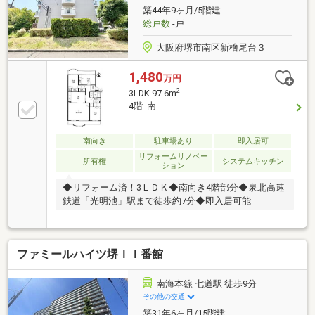
築44年9ヶ月/5階建
総戸数
-戸
大阪府堺市南区新檜尾台３
1,480
万円
2
3LDK 97.6m
4階 南
南向き
駐車場あり
即入居可
リフォームリノベー
所有権
システムキッチン
ション
◆リフォーム済！3ＬＤＫ◆南向き4階部分◆泉北高速
鉄道「光明池」駅まで徒歩約7分◆即入居可能
ファミールハイツ堺ＩＩ番館
南海本線 七道駅 徒歩9分
その他の交通
築31年6ヶ月/15階建