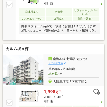
2階 西
リフォームリノベー
駐車場あり
所有権
ション
システムキッチン
2階以上
間取り図有り
内装リフォーム済みで、快適にお住まいいただけます
2面バルコニーで開放感があり、日当たり・風通し良
好です4部屋あるので家族でゆったりと暮らせますリ
ビングと隣接する和室を開放すれば、広々とした空間
として利用可能です閑静な住宅地に位置し、近隣に公
カルム堺Ａ棟
園もあり子育て環境良好です■周辺環境スーパー 徒
歩8分コンビニ 徒歩8分ドラッグストア 徒歩9分
（約170ｍ）堺市立野田小学校 徒歩19分（約145ｍ）
南海本線 七道駅 徒歩2分
堺市立野田中学校 徒歩16分（約1210ｍ）頭金ゼロ
その他の交通
円、月々４万円台から購入能ですローンやリフォーム
築49年5ヶ月/6階建
について何でもお気軽にお問い合わせ下さい
総戸数
-戸
大阪府堺市堺区三宝町２
1,998
万円
2
2LDK 57.54m
4階 南