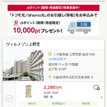
ヴィルメゾン上野芝
ＪＲ阪和線 上野芝駅 徒歩15分
その他の交通
築30年11ヶ月/11階建
総戸数
214戸
大阪府堺市北区百舌鳥本町３
2,280
万円
2
3LDK 72m
8階 南
南向き
駐車場あり
角部屋