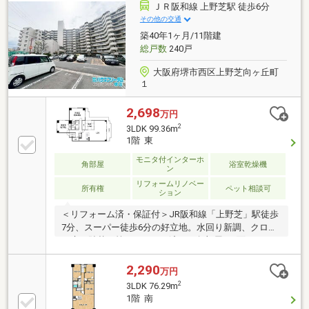
ＪＲ阪和線 上野芝駅 徒歩6分
その他の交通
築40年1ヶ月/11階建
総戸数
240戸
大阪府堺市西区上野芝向ヶ丘町
１
2,698
万円
2
3LDK 99.36m
1階 東
モニタ付インターホ
角部屋
浴室乾燥機
ン
リフォームリノベー
所有権
ペット相談可
ション
＜リフォーム済・保証付＞JR阪和線「上野芝」駅徒歩
7分、スーパー徒歩6分の好立地。水回り新調、クロス
や床の貼替え等リフォーム済み。角部屋・2面バルコ
ニー付きの3LDKです。ペット相談可（条件付）。
2,290
万円
2
3LDK 76.29m
1階 南