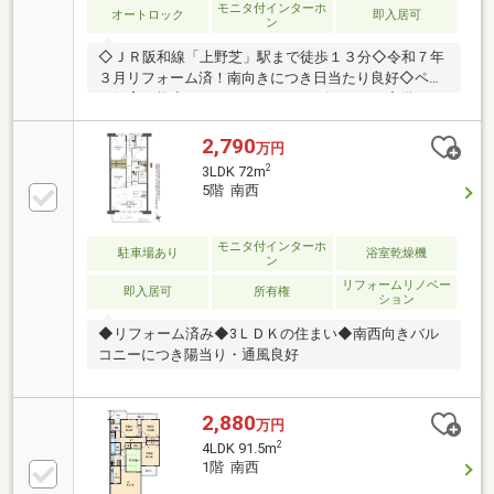
モニタ付インターホ
オートロック
即入居可
ン
◇ＪＲ阪和線「上野芝」駅まで徒歩１３分◇令和７年
３月リフォーム済！南向きにつき日当たり良好◇ペッ
ト飼育可能◇イエストアではキッズスペース完備でお
子様連れでもゆっくり物件のご紹介ができます！
2,790
万円
2
3LDK 72m
5階 南西
モニタ付インターホ
駐車場あり
浴室乾燥機
ン
リフォームリノベー
即入居可
所有権
ション
◆リフォーム済み◆3ＬＤＫの住まい◆南西向きバル
コニーにつき陽当り・通風良好
2,880
万円
2
4LDK 91.5m
1階 南西