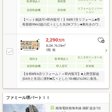
駐車場あり
角部屋
ン
リフォームリノベー
浴室乾燥機
所有権
ション
【ペット相談可+即内覧可！】R8年7月リフォーム■専
有面積99m2超の広々とした3LDKプラン■東向きのワイ
ドＬ字バルコニーで風通しも良好■洋室は10.5帖と7.5
帖のゆとりある広さ
2,290
万円
2
3LDK 76.29m
1階 南
モニタ付インターホ
南向き
駐車場あり
ン
浴室乾燥機
即入居可
所有権
【令和8年6月リフォーム！＋即内覧可】■上野芝駅徒
歩6分と生活に便利■広々とした18.6帖のLDKに食洗機
付システムキッチンを新規交換■南向きバルコニーに
つき日当たり・通風良好
ファミール堺パートＩＩ
南海電鉄南海本線 湊駅 徒歩7分