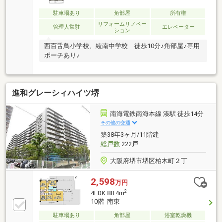
駐車場あり
角部屋
所有権
リフォームリノベー
管理人常駐
エレベーター
ション
西百舌鳥小学校、綾南中学校 徒歩10分♪角部屋♪専用
ポーチあり♪
進和グレーシィハイツ堺
南海電鉄南海本線 湊駅 徒歩14分
その他の交通
築38年3ヶ月/11階建
総戸数
222戸
大阪府堺市堺区柏木町２丁
2,598
万円
2
4LDK 88.4m
10階 南東
駐車場あり
角部屋
浴室乾燥機