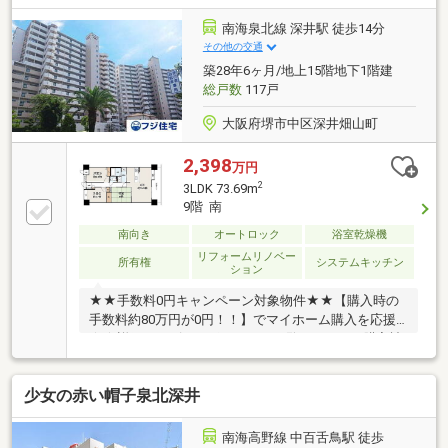
南海泉北線 深井駅 徒歩14分
その他の交通
築28年6ヶ月/地上15階地下1階建
総戸数
117戸
大阪府堺市中区深井畑山町
2,398
万円
2
3LDK 73.69m
9階 南
南向き
オートロック
浴室乾燥機
リフォームリノベー
所有権
システムキッチン
ション
★★手数料0円キャンペーン対象物件★★【購入時の
手数料約80万円が0円！！】でマイホーム購入を応援
★★詳細はアピールポイントをご覧ください！購入諸
費用が安い不動産屋です♪♪
少女の赤い帽子泉北深井
南海高野線 中百舌鳥駅 徒歩