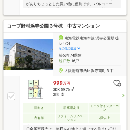
がありちょっとした買い物に便利です。バルコニーが
付いています。内装リフォーム済みなので、新しくな
った住まいで生活を始めることができます。堺市堺区
にある交
コープ野村浜寺公園３号棟 中古マンション
南海電鉄南海本線 浜寺公園駅 徒
歩12分
その他の交通
築53年/4階建
総戸数
16戸
大阪府堺市西区浜寺南町３丁
999
万円
2
3DK 59.76m
2階 南
モニタ付インターホ
南向き
駐車場あり
ン
リフォームリノベー
所有権
2階以上
ション
〇全居室採光で、毎日を心地よく過ごせる住まい〇リ