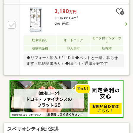
費用が安い不動産屋です♪♪
3,190
万円
2
3LDK 66.84m
6階 南西
モニタ付インターホ
駐車場あり
オートロック
ン
浴室乾燥機
即入居可
所有権
◆リフォーム済み！3ＬＤＫ◆ペットと一緒に暮らせ
ます（規約制限あり）◆陽当り・通風良好です
スペリオシティ泉北深井