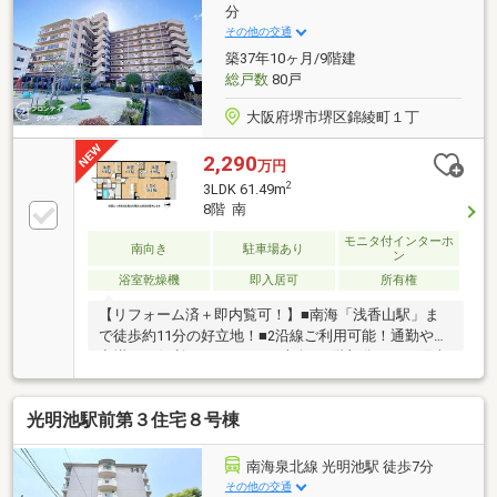
分
その他の交通
築37年10ヶ月/9階建
総戸数
80戸
大阪府堺市堺区錦綾町１丁
2,290
万円
2
3LDK 61.49m
8階 南
モニタ付インターホ
南向き
駐車場あり
ン
浴室乾燥機
即入居可
所有権
【リフォーム済＋即内覧可！】■南海「浅香山駅」ま
で徒歩約11分の好立地！■2沿線ご利用可能！通勤やお
出掛けに便利なエリアです■南向き8階部分につき陽当
り・通風・眺望良好！
光明池駅前第３住宅８号棟
南海泉北線 光明池駅 徒歩7分
その他の交通