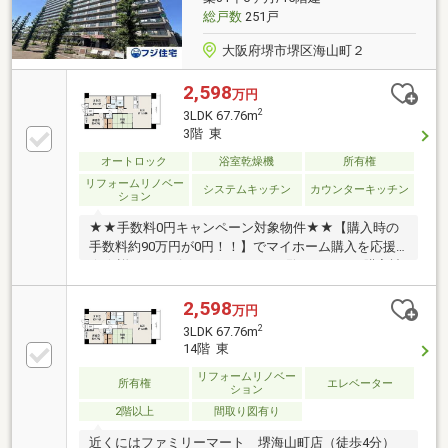
総戸数
251戸
大阪府堺市堺区海山町２
2,598
万円
2
3LDK 67.76m
3階 東
オートロック
浴室乾燥機
所有権
リフォームリノベー
システムキッチン
カウンターキッチン
ション
★★手数料0円キャンペーン対象物件★★【購入時の
手数料約90万円が0円！！】でマイホーム購入を応援
★★詳細はアピールポイントをご覧ください！購入諸
費用が安い不動産屋です♪♪
2,598
万円
2
3LDK 67.76m
14階 東
リフォームリノベー
所有権
エレベーター
ション
2階以上
間取り図有り
近くにはファミリーマート 堺海山町店（徒歩4分）