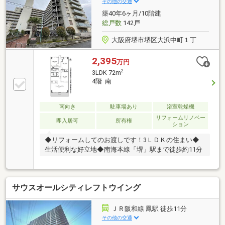
その他の交通
築40年6ヶ月/10階建
総戸数
142戸
大阪府堺市堺区大浜中町１丁
2,395
万円
2
3LDK 72m
4階 南
南向き
駐車場あり
浴室乾燥機
リフォームリノベー
即入居可
所有権
ション
◆リフォームしてのお渡しです！3ＬＤＫの住まい◆
生活便利な好立地◆南海本線「堺」駅まで徒歩約11分
サウスオールシティレフトウイング
ＪＲ阪和線 鳳駅 徒歩11分
その他の交通