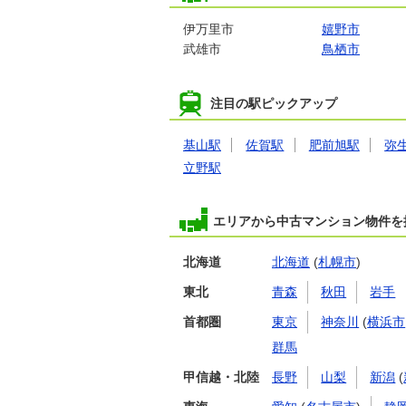
伊万里市
嬉野市
武雄市
鳥栖市
注目の駅ピックアップ
基山駅
佐賀駅
肥前旭駅
弥
立野駅
エリアから中古マンション物件を
北海道
北海道
(
札幌市
)
東北
青森
秋田
岩手
首都圏
東京
神奈川
(
横浜市
群馬
甲信越・北陸
長野
山梨
新潟
(