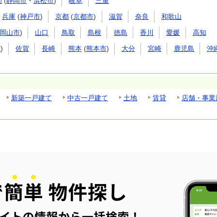
岡
(
静岡市
・
浜松市
)
岐阜
三重
兵庫
(
神戸市
)
京都
(
京都市
)
滋賀
奈良
和歌山
岡山市
)
山口
鳥取
島根
徳島
香川
愛媛
高知
市
)
佐賀
長崎
熊本
(
熊本市
)
大分
宮崎
鹿児島
沖
新築一戸建て
中古一戸建て
土地
賃貸
店舗・事業