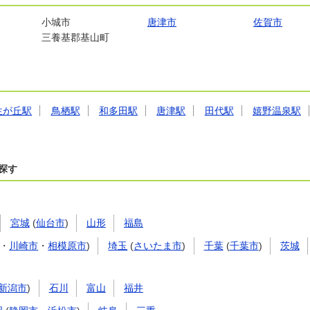
小城市
唐津市
佐賀市
三養基郡基山町
生が丘駅
鳥栖駅
和多田駅
唐津駅
田代駅
嬉野温泉駅
探す
宮城
(
仙台市
)
山形
福島
・
川崎市
・
相模原市
)
埼玉
(
さいたま市
)
千葉
(
千葉市
)
茨城
新潟市
)
石川
富山
福井