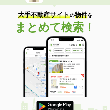
大手不動産サイト
物件
の
を
まとめて検索！