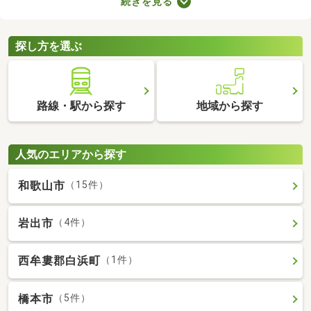
続きを見る
なっていることがポイント。住みやすさを感じられる最良の物件
に出会えるかもしれません。ここでリフォーム・リノベーション
済みの中古マンションを紹介しますので、ぜひチェックしてみて
探し方を選ぶ
くださいね。
路線・駅から探す
地域から探す
人気のエリアから探す
和歌山市
（15件）
岩出市
（4件）
西牟婁郡白浜町
（1件）
橋本市
（5件）