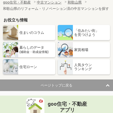
goo住宅・不動産
中古マンション
和歌山県
専有面積
54.62m²
和歌山県のリフォーム・リノベーション済の中古マンションを探す
間取り
1LDK
お役立ち情報
和歌山県和歌山市田中町３丁目
「住みたい街」
価 格
980万円
住まいのコラム
を見つけよう
住 所
和歌山県和歌山市田中町３丁目
専有面積
54.62m²
暮らしのデータ
間取り
1LDK
家賃相場
(補助金・助成金情報)
人気タウン
住宅ローン
ランキング
ページトップに戻る
goo住宅・不動産
アプリ