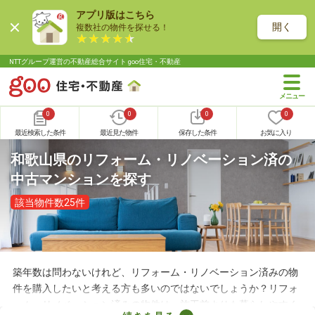
アプリ版はこちら
開く
複数社の物件を探せる！
NTTグループ運営の不動産総合サイト goo住宅・不動産
0
0
0
0
最近検索した条件
最近見た物件
保存した条件
お気に入り
和歌山県のリフォーム・リノベーション済の
中古マンションを探す
該当物件数25件
築年数は問わないけれど、リフォーム・リノベーション済みの物
件を購入したいと考える方も多いのではないでしょうか？リフォ
ーム・リノベーション済みの物件は、施工前よりも暮らしやすく