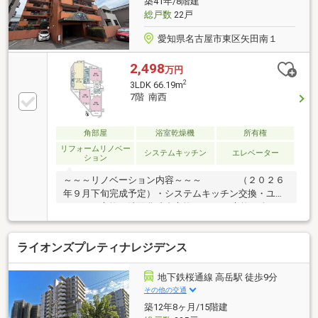
築41年/8階建
れがしやすいというメリットも！◆「山吹小学校」ま
総戸数
22戸
で徒歩約6分！子育て世帯に嬉しい立地です！
愛知県名古屋市東区矢田南１
2,498
万円
2
3LDK 66.19m
7階 南西
角部屋
浴室乾燥機
所有権
リフォームリノベー
システムキッチン
エレベーター
ション
～～～リノベーション内容～～～ （２０２６
年９月下旬完成予定）・システムキッチン交換・ユニ
ットバス交換・洗面化粧台交換 ・トイレ交換・全フロ
ーリング張替 ・建具交換・全クロス貼替 ・玄関
床張替 ・洗濯機用防水パン交換 ・ガス給湯器交
ライオンズプレティナレジデンス
換 ・・・等リフォーム内容は一部変更となる場合
があります。
地下鉄桜通線 高岳駅 徒歩9分
その他の交通
築12年8ヶ月/15階建