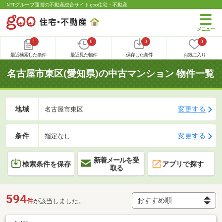
NTTグループ運営の不動産総合サイト goo住宅・不動産
1
0
0
0
最近検索した条件
最近見た物件
保存した条件
お気に入り
名古屋市東区(愛知県)の中古マンション 物件一覧
地域
変更する
名古屋市東区
条件
変更する
指定なし
新着メールを受
検索条件を保存
アプリで探す
取る
594
件
が該当しました。