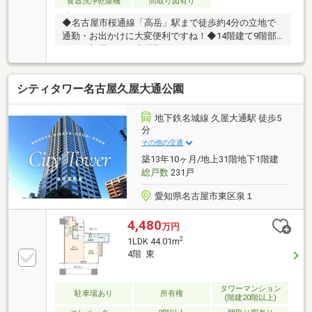
冨士中学校徒歩6分で通学も安心〇東桜幼稚園徒歩2
食器洗浄乾燥機
間取り図有り
分、子育て世帯にも嬉しい住環境〇病院・郵便局・ド
◆名古屋市桜通線「高岳」駅まで徒歩約4分の立地で
ラッグストアも徒歩圏に揃う便利な立地
通勤・お出かけに大変便利ですね！◆14階建て9階部
分のお部屋です！◆間取りはファミリーにもおすすめ
の3LDK！◆全居室5帖以上のゆとりの間取り設計で
す！◆LDKは約15帖とゆとりの空間がございます！◆
シティタワー名古屋久屋大通公園
リビングと洋室は続き間ですので、空間の広がりを感
じられます！◆キッチンは、お料理中も家族を身近に
感じられる対面式です！◆食洗機完備で、食事のあと
地下鉄名城線 久屋大通駅 徒歩5
も家族団らんの時間を過ごせますね◆各居室に収納が
分
設けられており、お部屋のスペースを有効的に使えま
その他の交通
す◆2部屋に面したバルコニーは開放感がございま
築13年10ヶ月/地上31階地下1階建
す！
総戸数
231戸
愛知県名古屋市東区泉１
4,480
万円
2
1LDK 44.01m
4階 東
タワーマンション
駐車場あり
所有権
(階建20階以上)