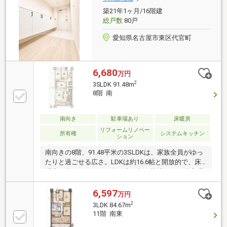
利な宅配ボックス利用可能！◆トランクルームお使い
築21年1ヶ月/16階建
いただけます！◆毎日のお買い物に！「マックスバリ
総戸数
80戸
ュ」まで徒歩約5分！
愛知県名古屋市東区代官町
6,680
万円
2
3SLDK 91.48m
8階 南
南向き
駐車場あり
床暖房
リフォームリノベー
所有権
システムキッチン
ション
南向きの8階、91.48平米の3SLDKは、家族全員がゆっ
たりと過ごせる広さ。LDKは約16.6帖と開放的で、床
暖房を備えているため冬の寒い朝も快適です。浴室暖
房乾燥機やスロップシンクなど、子育て世代にうれし
い設備が揃っています。段差の少ないバリアフリー設
6,597
万円
計で、小さなお子様からご年配の方まで安心して暮ら
2
3LDK 84.67m
せます。2026年1月にリフォームが完了し、システム
11階 南東
キッチンや浴室・トイレ等が一新。清潔感ある室内で