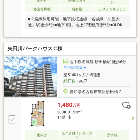
南向き
駐車場あり
ン
浴室乾燥機
所有権
システムキッチン
■２路線利用可能 地下鉄桜通線・名城線「久屋大
通」駅徒歩5分■地下1階、地上17階建7階部分■3LDK■
専有面積：87.14㎡■平成16年3月築■南向き■コンシェ
ルジュサービス有～ライフインフォメーション～・東
桜小学校まで約590ｍ（徒歩8分）・冨士中学校まで約
矢田川パークハウスＣ棟
460ｍ（徒歩6分）・ＫｏＫｕＭｉＮまで約470ｍ（徒
歩6分）・セブンイレブン名古屋泉一丁目店まで約190
ｍ（徒歩3分）・名古屋東桜郵便局まで約440ｍ（徒歩
地下鉄名城線 砂田橋駅 徒歩6分
6分）
その他の交通
築51年1ヶ月/15階建
総戸数
196戸
愛知県名古屋市東区砂田橋２
1,480
万円
2
3LDK 81.55m
14階 南
モニタ付インターホ
南向き
所有権
ン