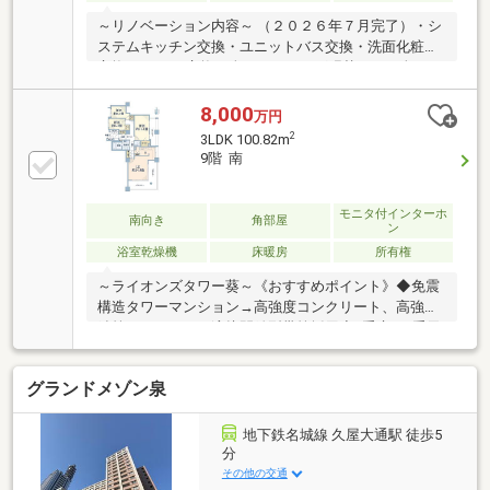
～リノベーション内容～ （２０２６年７月完了）・シ
ステムキッチン交換・ユニットバス交換・洗面化粧台
交換 ・トイレ交換・全フローリング張替 ・全クロ
ス貼替・床フロアタイル張替（玄関、洗面室、トイ
レ） ・建具交換・ガス給湯器交換・網戸張替・鍵交
8,000
万円
換（お引渡し前）・エアコン設置（リビングダイニン
2
3LDK 100.82m
グ）・・・等
9階 南
モニタ付インターホ
南向き
角部屋
ン
浴室乾燥機
床暖房
所有権
～ライオンズタワー葵～《おすすめポイント》◆免震
構造タワーマンション→高強度コンクリート、高強度
鉄筋（SD490）、溶接閉鎖型帯筋採用◆2重床・2重天
井採用。約3.16m2以上の階高と逆梁ハイサッシ工法を
採用しており、ワイドスパンな造りのため日当たり良
グランドメゾン泉
好◆スカイラウンジあり（有償）→19階部分 ご友人と
パーティー等は如何でしょうか◆ペット飼育可（※規
約参照）→大切なご家族の一員と一緒に都心のタワー
地下鉄名城線 久屋大通駅 徒歩5
マンションライフを如何でしょうか《アクセス》・地
分
下鉄桜通線「車道」駅まで徒歩5分・地下鉄桜通線
その他の交通