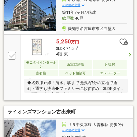
き、採光・通風・眺望良好・北西向きのため、名古屋
その他の交通
駅側の都心部を見渡せます。・3LDK81.09㎡で使いや
築11年7ヶ月/7階建
すい間取りです。・室内リフォーム履歴あり
総戸数
46戸
愛知県名古屋市東区白壁３
5,250
万円
2
3LDK 74.5m
4階 東
モニタ付インターホ
浴室乾燥機
床暖房
ン
所有権
ペット相談可
エレベーター
◆名鉄瀬戸線「清水」駅まで徒歩約7分の立地で通
勤・通学も快適◆ファミリーにおすすめ！3LDKタイプ
の間取り◆各部屋に収納スペースがあり、無駄なく使
える間取◆冬でも足元快適にお過ごしいただける床暖
房設置◆リビングと一体で使える約4帖の続き間和室
ライオンズマンション古出来町
◆配膳・片付けが楽なカウンターキッチン＋ディスポ
ーザーでシンク周りもすっきり◆浴室乾燥機＋追焚機
能の機能充実のバスルーム◆床暖房完備のリビングダ
ＪＲ中央本線 大曽根駅 徒歩9分
イニング！冬でも足元快適に過ごせます◆シャンプー
その他の交通
や手洗いの洗濯に便利なシャワー付き洗面台！お手入