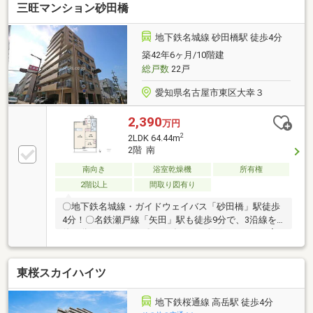
三旺マンション砂田橋
れ、混雑を軽減します。◆エントランス部分には、宅
配ボックスが設置されています。～ライフインフォメ
ーション～・セブン-イレブン 名古屋桜通泉１丁目
地下鉄名城線 砂田橋駅 徒歩4分
店・・徒歩2分（100m）・東桜小学校・・・・徒歩5
築42年6ヶ月/10階建
分（390m）・冨士中学校・・・・・・徒歩4分
総戸数
22戸
（260m）・泉富士塚公
園・・・・・・・・・・・・・・徒歩5分（340m）
愛知県名古屋市東区大幸３
2,390
万円
2
2LDK 64.44m
2階 南
南向き
浴室乾燥機
所有権
2階以上
間取り図有り
〇地下鉄名城線・ガイドウェイバス「砂田橋」駅徒歩
4分！〇名鉄瀬戸線「矢田」駅も徒歩9分で、3沿線を
使い分けられます！〇2026年9月に全面リフォーム完
了予定！〇南向きの約18帖LDKで、ゆったりと過ごせ
ます！〇全室洋室の2LDK！各居室に収納があります！
東桜スカイハイツ
〇ペットは3匹まで飼育可能です（諸条件有）！〇矢
田小学校徒歩8分、矢田中学校徒歩1分！〇マックスバ
リュ砂田橋店徒歩6分、イオンモールナゴヤドーム前
地下鉄桜通線 高岳駅 徒歩4分
徒歩10分！〇近隣月極駐車場を確保済（月額12000