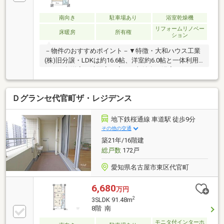
南向き
駐車場あり
浴室乾燥機
リフォームリノベー
床暖房
所有権
ション
－物件のおすすめポイント－▼特徴・大和ハウス工業
(株)旧分譲・LDKは約16.6帖、洋室約6.0帖と一体利用
も可・各洋室・洗面室・廊下に収納有・浴室は1620サ
イズ、窓・乾燥機付・玄関近くにトランクルーム有(無
償)・コンシェルジュサービス有・ペット飼育可(細則
Ｄグランセ代官町ザ・レジデンス
有)▼設備・床暖房(LD)・食洗機▼2025年12月室内リ
フォーム済【交換】キッチン、浴室、洗面化粧台、ト
イレ 等【その他】クロス・床張替 他※専有面積の他に
地下鉄桜通線 車道駅 徒歩9分
アルコーブ面積3.55平米を含む■ ご希望の住まい探し
その他の交通
をお手伝いします ━━━━━・・・物件の詳細・ご相
築21年/16階建
談はお気軽にお問い合わせください。
総戸数
172戸
愛知県名古屋市東区代官町
6,680
万円
2
3SLDK 91.48m
8階 南
モニタ付インターホ