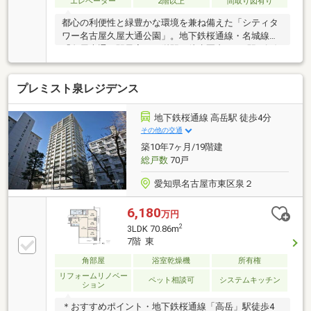
エレベーター
2階以上
間取り図有り
都心の利便性と緑豊かな環境を兼ね備えた「シティタ
ワー名古屋久屋大通公園」。地下鉄桜通線・名城線
「久屋大通」駅最寄り、栄駅も徒歩圏内で、3駅4路線
が利用可能なアクセスを誇ります。地上31階建・総戸
数231戸の大規模タワーレジデンスは、清水建設施工
プレミスト泉レジデンス
による制震構造で安心の住まい。スカイラウンジやゲ
ストルームなど充実の共用施設を備え、都心にいなが
ら久屋大通公園の緑を身近に感じられる贅沢な暮らし
地下鉄桜通線 高岳駅 徒歩4分
を実現します。
その他の交通
築10年7ヶ月/19階建
総戸数
70戸
愛知県名古屋市東区泉２
6,180
万円
2
3LDK 70.86m
7階 東
角部屋
浴室乾燥機
所有権
リフォームリノベー
ペット相談可
システムキッチン
ション
＊おすすめポイント・地下鉄桜通線「高岳」駅徒歩4