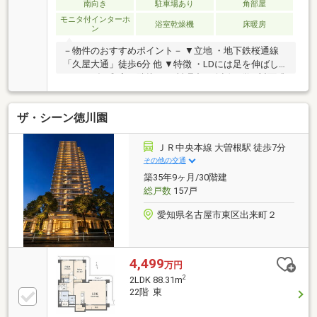
南向き
駐車場あり
角部屋
モニタ付インターホ
浴室乾燥機
床暖房
ン
－物件のおすすめポイント－ ▼立地 ・地下鉄桜通線
「久屋大通」徒歩6分 他 ▼特徴 ・LDには足を伸ばして
くつろげる和室が隣接 ・お料理中も会話が弾む対面式
キッチン ・各洋室・和室等に収納スペースを確保 ・多
用途に活用可能なサービススペース ・浴室は1618サイ
ザ・シーン徳川園
ズ、窓があり自然換気が可能 ・南北両面にバルコニー
を設置 ・ペット飼育可能(細則有) ▼設備 ・床暖房
(LDK) ・三口コンロ・浄水器・食器洗乾燥機 ・浴室暖
ＪＲ中央本線 大曽根駅 徒歩7分
房換気乾燥機 ・温水洗浄便座 ・スロップシンク ・宅
その他の交通
配ボックス
築35年9ヶ月/30階建
総戸数
157戸
愛知県名古屋市東区出来町２
4,499
万円
2
2LDK 88.31m
22階 東