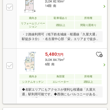
2
2LDK 82.93m
14階 南
南向き
駐車場あり
所有権
リフォームリノベー
2階以上
間取り図有り
ション
・２路線利用可（地下鉄名城線・桜通線「久屋大通」
駅徒歩３分） ・名古屋中心部「栄」エリアまで徒歩、
自転車でアクセスが可能・フロントスタッフが月曜～
日曜日１０時半～１６時まで毎日常駐 ・南向き１４階
部分で眺望が良く２ＬＤＫの広々とした間取り
5,480
万円
2
3LDK 84.75m
6階 南
南向き
角部屋
所有権
システムキッチン
エレベーター
2階以上
◆名駅エリアにもアクセスが便利な桜通線「久屋大
通」駅利用可能です。◆西側にもバルコニーがあるこ
とで、風通しが良好な点が魅力です。◆マンションの
共用部には、コンシェルジュサービス有り（月曜～日
曜 １０時から１６時）◆エレベーターが２基設置さ