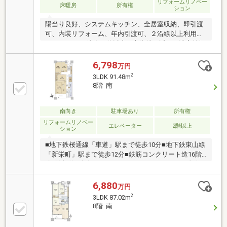
リフォームリノベー
床暖房
所有権
ション
陽当り良好、システムキッチン、全居室収納、即引渡
可、内装リフォーム、年内引渡可、２沿線以上利用
可、スーパー 徒歩10分以内、市街地が近い、浴室乾燥
機、閑静な住宅地、ＬＤＫ１５畳以上、高層階、シャ
ワー付洗面化粧台、対面式キッチン、セキュリティ充
6,798
万円
実、東南向き、南面バルコニー、フローリング張替、
2
3LDK 91.48m
オートバス、温水洗浄便座、ＴＶモニタ付インターホ
8階 南
ン、リノベーション、都市近郊、通風良好、全居室フ
ローリング、眺望良好、ペット相談、小学校 徒歩10分
以内、平坦地、床暖房、エレベーター、宅配ボック
南向き
駐車場あり
所有権
ス、食器洗乾燥機、周辺交通量少なめ、浄水器、バル
リフォームリノベー
エレベーター
2階以上
ション
コニー・屋上に水栓あり、高機能トイレ
■地下鉄桜通線「車道」駅まで徒歩10分■地下鉄東山線
「新栄町」駅まで徒歩12分■鉄筋コンクリート造16階
建8階部分■南向き ■トランクルームあり（月額無
償）■屋根付きの車寄せアプローチ、ホテルライクな
エントランス■広いセンターガーデン、ライブラリ―、
6,880
万円
ゲストルーム(利用料4000円/泊)設置■コンセルジュサ
2
3LDK 87.02m
ービスあり■ペット飼育可能（管理規約による規定あ
8階 南
り）～リフォーム内容～◇2026年1月完成：システム
キッチン・洗面化粧台・ユニットバス・トイレ交