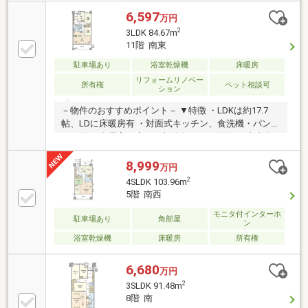
6,597
万円
2
3LDK 84.67m
11階 南東
駐車場あり
浴室乾燥機
床暖房
リフォームリノベー
所有権
ペット相談可
ション
－物件のおすすめポイント－ ▼特徴 ・LDKは約17.7
帖、LDに床暖房有 ・対面式キッチン、食洗機・パント
リー付 ・全居室・廊下に収納有 ・LDに面する南東向
きバルコニー、陽当り・通風・眺望良好 ・コンシェル
ジュサービス有 ・ゲストルーム等の共用施設有 ・ペッ
8,999
万円
ト飼育可(規約有) ▼設備 ・浴室乾燥機 ・スロップシン
2
4SLDK 103.96m
ク ・オートロック ・宅配ボックス ▼2026年5月室内リ
5階 南西
フォーム済 【交換】キッチン、洗面化粧台、UB、ト
イレ 等 【その他】クロス張替、ハウスクリーニング
モニタ付インターホ
駐車場あり
角部屋
ン
他 ■ ご希望の住まい探しをお手伝いします
浴室乾燥機
床暖房
所有権
━━━━━・・・ 物件の詳細・ご相談はお気軽にお問
い合わせください。
6,680
万円
2
3SLDK 91.48m
8階 南