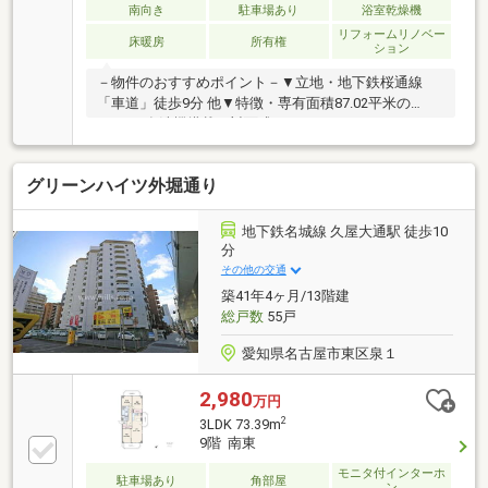
換 ：全居室クロス・フローリング張り
南向き
駐車場あり
浴室乾燥機
替え ：ハウスクリーニング実施
リフォームリノベー
床暖房
所有権
ション
－物件のおすすめポイント－▼立地・地下鉄桜通線
「車道」徒歩9分 他▼特徴・専有面積87.02平米の
3LDK・食洗機搭載の対面式キッチン・コンシェルジュ
サービス有▼設備・床暖房・タンクレストイレ▼2026
年7月室内リフォーム内容【交換】キッチン、トイ
グリーンハイツ外堀通り
レ、UB 等【張替】全室壁・天井クロス 等【その他】
ハウスクリーニング 他※専有面積の他にアルコーブ面
積(約4.38平米)を含む※修繕積立金は2030年まで毎年月
地下鉄名城線 久屋大通駅 徒歩10
額平均1800円増額が決定■ ご希望の住まい探しをお手
分
伝いします ━━━━━・・・物件の詳細・ご相談はお
その他の交通
気軽にお問い合わせください。
築41年4ヶ月/13階建
総戸数
55戸
愛知県名古屋市東区泉１
2,980
万円
2
3LDK 73.39m
9階 南東
モニタ付インターホ
駐車場あり
角部屋
ン