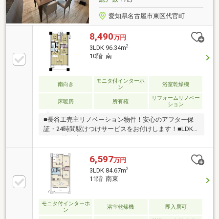
愛知県名古屋市東区代官町
8,490
万円
2
3LDK 96.34m
10階 南
モニタ付インターホ
南向き
浴室乾燥機
ン
リフォームリノベー
床暖房
所有権
ション
■長谷工売主リノベーション物件！安心のアフター保
証・24時間駆けつけサービスをお付けします！■LDK
約23.1帖の広々としたスペースとなります！■2026年3
月リフォーム完了しました！【交換】キッチン・浴
室・洗面台・トイレ・建具【張替】全室フローリン
6,597
万円
グ・クロス・クッションフロア■16階建10階部分 南
2
3LDK 84.67m
向き前面棟無 眺望・通風・採光良好！■段差のない
11階 南東
バリアフリーな設計■専有面積96.34㎡ 3LDKのお部屋
となります！■2005年8月築ダイワハウス工業旧分譲マ
ンション！■車寄せスペース有■シャッターゲート付
モニタ付インターホ
浴室乾燥機
即入居可
ン
き、自走式駐車場有（月額7000円から14000円）