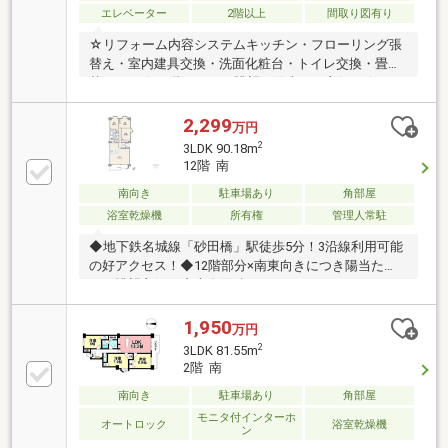
エレベーター
2階以上
間取り図有り
☆リフォーム内容システムキッチン・フローリング張
替え・室内建具交換・洗面化粧台・トイレ交換・畳表
替えなど☆14階につき、眺望・陽当たり良好！☆ペッ
ト飼育可！（規約による飼育制限あり）☆名城線「砂
田橋」駅徒歩約6分！☆ゆとりーとライン、名古屋市
2,299
万円
営バスも利用可能！☆スーパーやコンビニ等お買い物
2
3LDK 90.18m
施設充実の生活環境です！
12階 南
南向き
駐車場あり
角部屋
浴室乾燥機
所有権
管理人常駐
◆地下鉄名城線「砂田橋」駅徒歩5分！3沿線利用可能
の好アクセス！◆12階部分×南東向きにつき陽当た
り・眺望良好！◆専有面積90.18㎡のゆとりある
3LDK！追加工事で4LDKへの変更も可能です！◆LDK
約20.7帖の広々空間でご家族がゆったり寛げます！
1,950
万円
◆2026年6月リフォーム完了済み！◆ペット飼育可
2
3LDK 81.55m
（規約有・2匹まで）！◆総戸数796戸の大規模マンシ
2階 南
ョン！
南向き
駐車場あり
角部屋
モニタ付インターホ
オートロック
浴室乾燥機
ン