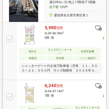
「高岳」駅まで徒歩9分・地下鉄東山線「新栄町」駅
築22年6ヶ月/地上17階地下1階建
まで徒歩9分
総戸数
129戸
愛知県名古屋市東区泉１
5,980
万円
2
3LDK 86.59m
6階 南
モニタ付インターホ
南向き
浴室乾燥機
ン
床暖房
所有権
ペット相談可
シャッターゲート付き地下駐車場（空有 １１，５０
０～２２，０００円 サイズ制限有 ２０２６年３月
１４日現在）ペット飼育可能（飼育細則有）宅配ボッ
クスコンシェルジュサービスシェアサイクルサービス
リビングダイニングのサッシはコーナーサッシとなっ
6,240
万円
ており、多くの明かりを享受します。リビングダイニ
2
3LDK 87.14m
ングには足元からお部屋全体を温める床暖房付対面型
7階 南
キッチンには食洗機付き１４１８サイズの浴室には暖
房乾燥機、追い焚き機能付です。収納力に長けた玄関
収納が多くございます。
モニタ付インターホ