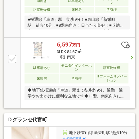
南向き
駐車場あり
ン
浴室乾燥機
床暖房
所有権
■桜通線「車道」駅 徒歩9分！■東山線「新栄町」
駅 徒歩10分！■8階南向き！日当たり良好！■収納豊
富！■コンシェルジュあり！＼リフォーム内容／■クロ
ス張り替え■床張り替え■キッチン交換■洗面台交換■ユ
ニットバス交換■トイレ交換■洗濯パン、洗濯水栓交換
6,597
万円
■給湯器交換■ハウスクリーニング等■■定休日なし！夜
2
3LDK 84.67m
7時まで営業！当社は定休日なしで朝10時から夜7時ま
11階 南東
で営業しております。事前にご希望いただけました
モニタ付インターホ
ら、時間外のご対応も可能です。お気軽にご相談くだ
駐車場あり
浴室乾燥機
ン
さい！
リフォームリノベー
床暖房
所有権
ション
◆地下鉄桜通線「車道」駅まで徒歩約9分、通勤・通
学やお出かけに便利な立地です◆11階、南東向きにつ
き陽当たり・眺望良好！◆専有面積約84平米の3LDK
タイプ◆2026年5月、リノベーション実施で気持ちよ
く新生活をスタート！◆LDKゆったり約17帖！ご家族
Ｄグランセ代官町
そろってお寛ぎいただけます！◆床暖房付き！冬でも
足元快適に過ごせます◆大切な家族の一員、ペットと
暮らせます（細則有）◆コンシェルジュサービスあ
地下鉄東山線 新栄町駅 徒歩10分
り、管理体制良好！◆不在時でも荷物の受け取りに便
その他の交通