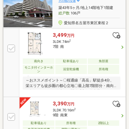
その他の交通
円）！〇空家につき、ご都合に合わせてご見学いただ
築43年5ヶ月/地上14階地下1階建
けます！〇定休日なし！即日対応可能！〇住宅ロー
総戸数
106戸
ン、リフォームの相談も承ります！
愛知県名古屋市東区東桜２
3,499
万円
2
3LDK 74m
7階 南
南向き
駐車場あり
角部屋
モニタ付インターホ
浴室乾燥機
所有権
ン
～おススメポイント～〇桜通線「高岳」駅徒歩4分、
栄エリアも徒歩圏の都心立地〇最上階7階部分・南向
き角住戸につき、陽当り・開放感良好〇内装リフォー
ム完工予定につき、綺麗なお部屋で新生活をスタート
〇専有面積74.00㎡の3LDK。ご家族でもゆとりある間
3,390
万円
取り〇アフターサービス保証付きで、購入後も安心で
2
3LDK 70.16m
す～利便性高い周辺環境～〇テレピアまで徒歩5分、
9階 南東
都心での買物やお出かけにも便利〇セブンイレブン名
駐車場あり
所有権
2階以上
古屋東桜1丁目店まで徒歩3分〇東桜小学校徒歩6分、