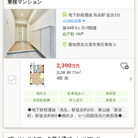
東桜マンション
地下鉄桜通線 高岳駅 徒歩2分
その他の交通
築44年5ヶ月/9階建
総戸数
19戸
愛知県名古屋市東区東桜２
2,390
万円
2
2LDK 89.71m
4階 南
南向き
駐車場あり
角部屋
浴室乾燥機
即入居可
床暖房
◆地下鉄桜通線「高岳」駅徒歩約2分、東山線「新栄
町」駅徒歩約8分◆南向き、かつ四面採光の角部屋◆1
フロア2邸のプライバシー設計◆ＬＤに床暖房◆浴室
換気乾燥暖房機◆2025年7月 リフォーム完了◎シス
テムキッチン交換 ◎ガス給湯器交換 ◎全室クロス