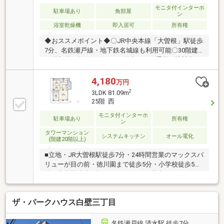
モニタ付インターホ
駐車場あり
角部屋
ン
浴室乾燥機
即入居可
所有権
◆おススメポイント◆〇JR中央本線「大曽根」駅徒歩
7分、名鉄瀬戸線・地下鉄名城線も利用可能〇30階建
22階部分・角住戸につき、陽当たり・通風・眺望良好
〇専有面積88.31㎡、LDK約18帖のゆとりある2LDK〇
25.80㎡の広々バルコニー〇パントリーや全居室収納な
4,180
万円
ど収納充実〇2021年フルリフォーム履歴あり、2026年
2
3LDK 81.09m
7月ハウスクリーニング実施◆利便性の高い住環境◆
25階 西
〇イオン・マックスバリュ・ウエルシアが徒歩3分圏
モニタ付インターホ
内〇明倫小学校徒歩6分、桜丘中学校徒歩12分〇コン
駐車場あり
所有権
ン
ビニ・郵便局も徒歩4分圏内〇24時間有人管理、ゲス
タワーマンション
トルーム・キッズルームなど共用施設も充実
システムキッチン
オール電化
(階建20階以上)
■立地・JR大曽根駅徒歩7分・24時間営業のマックスバ
リューが目の前・徳川園まで徒歩5分・小学校徒歩5
分、中学校徒歩9分■マンション・30階建てのタワーマ
ンション・各階ゴミ出しスペースあり・ダブルオート
ロックでセキュリティ充実・全戸分の自走式駐車場完
ザ・パークハウス白壁三丁目
備・敷地内に公園や広場もあります・キッズルームや
ゲストルームあり・コンシェルジュサービスあり・直
近で大規模修繕実施済み■専有部分・25階角部屋につ
名鉄瀬戸線 清水駅 徒歩7分