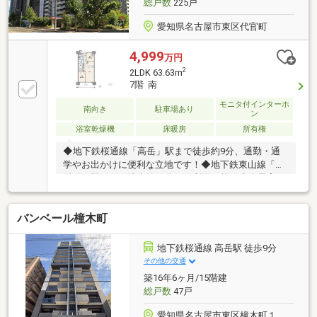
総戸数
225戸
愛知県名古屋市東区代官町
4,999
万円
2
2LDK 63.63m
7階 南
モニタ付インターホ
南向き
駐車場あり
ン
浴室乾燥機
床暖房
所有権
◆地下鉄桜通線「高岳」駅まで徒歩約9分、通勤・通
学やお出かけに便利な立地です！◆地下鉄東山線「新
栄町」駅までも徒歩約12分でご利用可能！◆全居室5
帖以上でゆったり過ごせる2LDKタイプ！◆明るい光が
差し込む、陽当り良好な南向きのお住まい！◆ご家族
バンベール橦木町
と会話をしながらお料理ができる対面キッチン！◆床
暖房付で足元から温まり、寒い冬も快適に過ごせま
す！◆2026年3月リフォーム完了！きれいな室内で新
地下鉄桜通線 高岳駅 徒歩9分
生活を始められます！◆不在がちな方の心強い味方、
その他の交通
宅配ボックスをお使いいただけます！◆「マックスバ
築16年6ヶ月/15階建
リュ 代官店」まで徒歩約3分！ちょっとしたお買い物
総戸数
47戸
に便利な立地！
愛知県名古屋市東区橦木町１