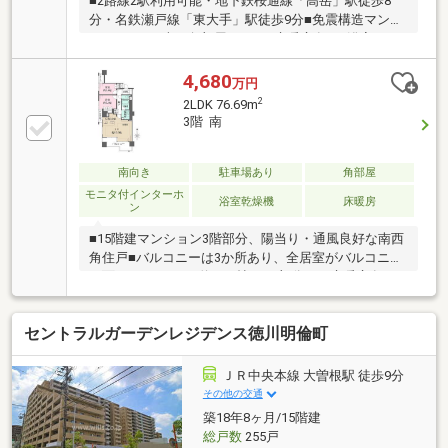
■2路線2駅利用可能・地下鉄桜通線「高岳」駅徒歩8
分・名鉄瀬戸線「東大手」駅徒歩9分■免震構造マンシ
ョン■2LDK■南西角部屋■ＬＤに床暖房有り■浴室テレ
ビ・ミストサウナ有り■セコム24時間セキュリティ有
り■ペット飼育可（規約による制限有）～ライフイン
4,680
万円
フォメーション～・山吹小学校まで約350ｍ（徒歩5
2
2LDK 76.69m
分）・冨士中学校まで約850ｍ（徒歩12分）・名古屋
3階 南
文化幼稚園まで約320ｍ（徒歩4分）・マックスバリュ
代官店まで約1000ｍ（徒歩13分）・ファミリーマート
芳野屋東片端店まで約180ｍ（徒歩3分）・主税町公園
南向き
駐車場あり
角部屋
まで約200ｍ（徒歩3分）
モニタ付インターホ
浴室乾燥機
床暖房
ン
■15階建マンション3階部分、陽当り・通風良好な南西
角住戸■バルコニーは3か所あり、全居室がバルコニー
に面します■LDKは約18.7帖、LD部分には床暖房有り■
食器洗乾燥機、浄水器搭載の対面式システムキッチン
■浴室は追焚機能付きオートバス、ミストサウナ、浴
セントラルガーデンレジデンス徳川明倫町
室乾燥機付き■各洋室や廊下など随所に収納有り■2025
年5月内装リフォーム実施・クロス(壁、天井)貼替・食
器洗乾燥機、ガスコンロ新規交換■2024年10月外装大
ＪＲ中央本線 大曽根駅 徒歩9分
規模修繕工事実施■ペット相談可(細則有り)■24時間ゴ
その他の交通
ミ出し可■敷地内駐車場1台承継可(月額5000円)■地下
築18年8ヶ月/15階建
鉄桜通線「高岳」駅 徒歩9分
総戸数
255戸