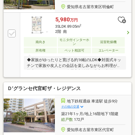
愛知県名古屋市東区明倫町
5,980
万円
2
3SLDK 89.05m
2階 南
モニタ付インターホ
南向き
浴室乾燥機
ン
所有権
ペット相談可
エレベーター
◆家族がゆったりと寛げる約16帖のLDK◆対面式キッ
チンで家族や友人との会話を楽しみながらお料理が可
能◆サービスルームや全居室収納等、豊富な収納スペ
ースでスッキリとした住空間◆湿気対策や雨の日のお
洗濯にも活躍する浴室乾燥機◆共用部からのプライバ
Ｄ’グランセ代官町ザ・レジデンス
シーも確保するアルコープ◆洗濯物も乾きやすく採光
も期待できる南向きバルコニー◆スロップシンク付き
バルコニーで使い勝手も良好◆外用品の収納にも便利
地下鉄桜通線 車道駅 徒歩9分
なトランクルーム有り◆不在時にも荷物の受取が可能
その他の交通
な宅配ボックス完備◆大切な家族と暮らせるペット飼
築21年1ヶ月/地上16階地下1階建
育可の住まい(細則有)◆「明倫小学校」まで徒歩約3
総戸数
172戸
分、「桜丘中学校」まで徒歩約8分
愛知県名古屋市東区代官町