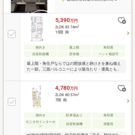
5,390
万円
2
2LDK 83.74m
15階 南
南向き
最上階
角部屋
浴室乾燥機
所有権
ペット相談可
最上階・角住戸ならではの開放感と静けさを兼ね備え
た一邸。三面バルコニーにより陽当たり・通風ともに
良好で、日中を心地よく過ごせる住空間が広がりま
す。分譲時に3LDKから2LDKへ変更し、ゆとりある
LDKと高い収納力を実現。トランクルームやクローゼ
4,780
万円
ットも充実し、室内をすっきりと保てます。免震構造
2
2LDK 80.57m
や充実のセキュリティ設備、ペット飼育可能など、安
7階 南
心と快適性を両立。テレビ塔徒歩圏の都心立地なが
ら、旧武家屋敷街の落ち着いた街並みに包まれた住環
境も魅力です。
南向き
駐車場あり
角部屋
モニタ付インターホ
浴室乾燥機
床暖房
ン