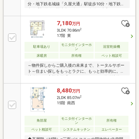
分・地下鉄名城線「久屋大通」駅徒歩10分・地下鉄東
山線「新栄町」駅徒歩13分・2016年築・大和ハウス工
業分譲の「プレミスト」シリーズ・免震構造・24時間
ゴミ出し可能・ペット飼育可（諸制限有り）・高級感
7,180
万円
のある廊下設計・全室がバルコニーに面しており、日
2
3LDK 70.86m
当たり・風通し良好・目の前は公園のため、見晴らし
17階 東
良好＊周辺環境・東桜小学校 徒歩10分・冨士中学
校 徒歩7分・マックスバリュ代官店 っと穂10分・
モニタ付インターホ
駐車場あり
浴室乾燥機
ン
ヤマナカ白壁フランテ 徒歩15分・オアシス21 徒歩
床暖房
所有権
ペット相談可
12分まずはお電話・メールにてお気軽にお問合せ下さ
い！
～物件探しからご購入後の未来まで、トータルサポー
ト～住まい探しをもっとラクに、もっと効率的に。弊
社発行のお客様専用「マイページ」なら、物件比較や
内見予約、周辺環境のチェックまでスマホで完結。よ
く行く場所へのルートや所要時間がわかる「Door to
8,480
万円
Door機能」で、通勤・通学時間もスムーズに検索でき
2
2LDK 85.07m
ます。東宝ハウス名古屋中央では、物件のご紹介にと
15階 南西
どまらず、独自の会員サービス「TOHO HOUSE
CLUB」や「未来カレンダー」を活用したライフプラン
ニングを通じて、ご入居後もお客様の安心と豊かな暮
モニタ付インターホ
角部屋
所有権
ン
らしに寄り添い続けます。
ペット相談可
システムキッチン
エレベーター