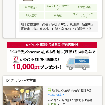
すぐに新生活を始められます。コンシェルジュサービ
スやホテルライクなエントランスなど、上質な共用設
モニタ付インターホ
駐車場あり
浴室乾燥機
ン
備も魅力。地下鉄3路線を利用でき、ペット飼育も可
リフォームリノベー
能なご家族に寄り添う住まいです。
即入居可
所有権
ション
地下鉄桜通線「高岳」駅徒歩10分、東山線「新栄町」
駅徒歩10分の好立地。11階・南向きにつき陽当たり・
眺望・通風良好な3LDKです。専有面積84.67㎡のゆと
りある住空間には、約17.7帖のLDKを中心に、7.0帖・
5.0帖・5.0帖の使いやすい3居室を配置。2026年5月リ
ノベーション完了で、システムキッチン・ユニットバ
ス・洗面化粧台・トイレなど水回りを一新し、快適な
新生活をスタートできます。栄・久屋大通エリアも徒
歩圏内で、通勤・通学はもちろん、ショッピングやグ
ルメも気軽に楽しめる住環境。都心の利便性とゆとり
ある暮らしを求めるご家族におすすめの一邸です。
Ｄ’グランセ代官町
地下鉄桜通線 高岳駅 徒歩9分
その他の交通
築21年1ヶ月/地上16階地下1階建
総戸数
172戸