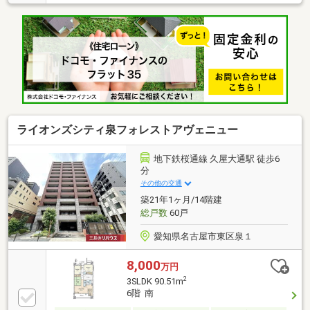
ライオンズシティ泉フォレストアヴェニュー
地下鉄桜通線 久屋大通駅 徒歩6
分
その他の交通
築21年1ヶ月/14階建
総戸数
60戸
愛知県名古屋市東区泉１
8,000
万円
2
3SLDK 90.51m
6階 南