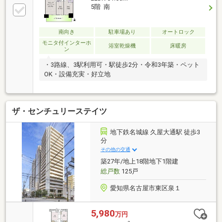
辺のおすすめポイント】◇地下鉄桜通線「高岳」駅：
5階 南
徒歩2分◇地下桜通線・名城線「久屋大通」駅：徒歩6
分◇ローソン東区高岳店：徒歩2分◇ナゴヤキッチュ
エビオ：徒歩10分◇名古屋市立富士中学校：徒歩4分
南向き
駐車場あり
オートロック
ご案内は随時受付中です！
モニタ付インターホ
浴室乾燥機
床暖房
ン
・3路線、3駅利用可・駅徒歩2分・令和3年築・ペット
OK・設備充実・好立地
ザ・センチュリーステイツ
地下鉄名城線 久屋大通駅 徒歩3
分
その他の交通
築27年/地上18階地下1階建
総戸数
125戸
愛知県名古屋市東区泉１
5,980
万円