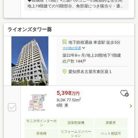
◆高層階（15階）×三面バルコニーの開放的な住空間
地上19階建ての15階部分、角部屋につき陽当り・通
風・眺望良好です。 ◇約20.1帖の広々としたリビン
グ・ダイニングに加え、リビング側・洋室側・サービ
スバルコニーと、配慮の行き届いた設計となっていま
ライオンズタワー葵
す。 ◆. 快適性と意匠性を高めた間取り変更（MENU
PLAN-1）広々とした玄関・廊下：廊下幅を拡張（有効
幅W1000）し、ゆとりあるアプローチを実現。 ◇下
地下鉄桜通線 車道駅 徒歩5分
足入れのサイズ変更や人感センサー付き照明も配置さ
その他の交通
れています。
築22年8ヶ月/地上20階地下1階建
総戸数
144戸
愛知県名古屋市東区葵１
5,398
万円
2
3LDK 77.52m
6階 東
モニタ付インターホ
浴室乾燥機
床暖房
ン
リフォームリノベー
所有権
ペット相談可
ション