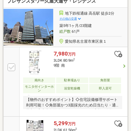
プレサンスタワー久屋大通ザ・レジデンス
張替え ◎建具交換◎玄関収納交換 ◎全室照明器具
設置 ◎フローリング洗浄・ワックス仕上げ◎フロア
タイル上張り（キッチン） ◎クッションフロア張替
地下鉄桜通線 高岳駅 徒歩2分
え（洗面所、トイレ）◎網戸張替え ◎木部塗装 ◎
その他の交通
玄関錠交換（引渡時） ◎ハウスクリーニング等一般
築5年1ヶ月/23階建
社団法人リノベーション協議会が定める適合リノベー
総戸数
61戸
ション住宅「R1住宅」適合
愛知県名古屋市東区泉１
7,980
万円
2
3LDK 80.9m
9階 南
南向き
駐車場あり
角部屋
モニタ付インターホ
浴室乾燥機
即入居可
ン
【物件のおすすめポイント】◇住宅設備修理サポート
利用可能！◇角部屋かつ3面採光のため日当たり・通
風良好◎◇専有面積80.90㎡の3LDK。ご家族の人数や
ライフスタイルに合わせて使用可能◎◇各居室には収
納がついており、主寝室はウォークインクローゼット
5,299
万円
付き♪玄関にはシューズインクローゼット付き！【周
2
2LDK 61.56m