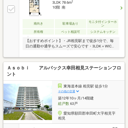
2
3LDK 78.6m
10階 南
モニタ付インターホ
南向き
駐車場あり
ン
所有権
ペット相談可
システムキッチン
【おすすめポイント】・JR相見駅まで徒歩1分で、毎
日の通勤や通学もスムーズで安心です・3LDK＋WICの
ゆとりある間取りで、ご家族みんなが快適に過ごせま
す・周辺には商業施設がそろい、お買い物や外食も気
軽に楽しめます・区画整理地内のきれいな街並みで、
Ａｓｏｂｉ アルバックス幸田相見ステーションフロ
落ち着いた暮らしが叶います・陽当たり良好で明る
く、セキュリティや宅配BOXなど設備面も充実してい
ント
ます不動産は現地・現物が大切です。図面や写真だけ
では分からないことがございます。お客様にはぜひ現
東海道本線 相見駅 徒歩1分
地を見ていただきたく思います。実際に足を運んでい
その他の交通
ただくと、現地の室内や周辺の環境等を感じていただ
築12年10ヶ月/14階建
けます。
総戸数
63戸
愛知県額田郡幸田町大字相見字
相見