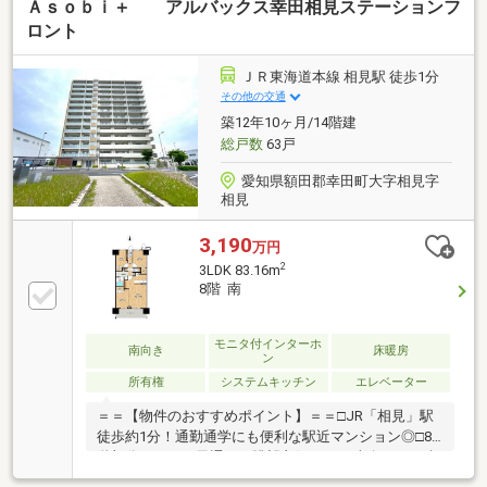
Ａｓｏｂｉ＋ アルバックス幸田相見ステーションフ
ロント
ＪＲ東海道本線 相見駅 徒歩1分
その他の交通
築12年10ヶ月/14階建
総戸数
63戸
愛知県額田郡幸田町大字相見字
相見
3,190
万円
2
3LDK 83.16m
8階 南
モニタ付インターホ
南向き
床暖房
ン
所有権
システムキッチン
エレベーター
＝＝【物件のおすすめポイント】＝＝□JR「相見」駅
徒歩約1分！通勤通学にも便利な駅近マンション◎□8
階部分につき、風通し・眺望良好です♪□南向きで日当
良好！□ウォークインクローゼット完備で収納充実◎□