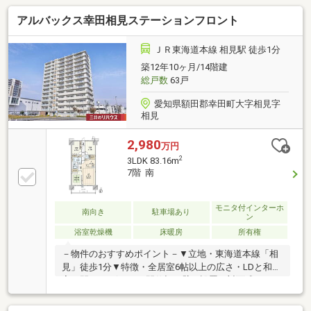
食洗器がついており、家事時短へとつながり快適です
アルバックス幸田相見ステーションフロント
♪□徒歩圏内にスーパーや薬局が揃う便利な立地！＝＝
【周辺環境】＝＝・JR「相見」駅 約76ｍ（徒歩約1
分）・マックスバリュ幸田店 約327ｍ（徒歩約5分）・
ＪＲ東海道本線 相見駅 徒歩1分
スギドラッグ幸田相見店 約267ｍ（徒歩約4分）・ファ
築12年10ヶ月/14階建
ミリーマート 約530ｍ（徒歩約7分）・カメリアガーデ
総戸数
63戸
ン幸田 約412ｍ（徒歩約6分）▼お気軽にお問合せ下さ
い♪
愛知県額田郡幸田町大字相見字
相見
2,980
万円
2
3LDK 83.16m
7階 南
モニタ付インターホ
南向き
駐車場あり
ン
浴室乾燥機
床暖房
所有権
－物件のおすすめポイント－▼立地・東海道本線「相
見」徒歩1分▼特徴・全居室6帖以上の広さ・LDと和洋
室の間にTVボード・間仕切り壁を設置・対面式キッチ
ン、天板は人工大理石施工・WIC等、各洋室・廊下に
収納スペース有・自走式駐車場1台利用可(ハイルーフ