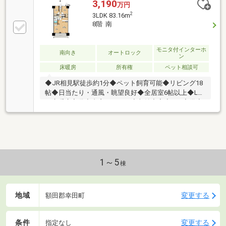
3,190
万円
2
3LDK 83.16m
8階 南
モニタ付インターホ
南向き
オートロック
ン
床暖房
所有権
ペット相談可
◆JR相見駅徒歩約1分◆ペット飼育可能◆リビング18
帖◆日当たり・通風・眺望良好◆全居室6帖以上◆LD
に床暖房完備◆書斎コーナー◆収納充実◆WIC完備◆
食洗器付き◆駐車場1台契約可能
1～5
棟
地域
変更する
額田郡幸田町
条件
変更する
指定なし