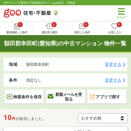
NTTグループ運営の不動産総合サイト goo住宅・不動産
1
0
0
0
最近検索した条件
最近見た物件
保存した条件
お気に入り
額田郡幸田町(愛知県)の中古マンション 物件一覧
地域
変更する
額田郡幸田町
条件
変更する
指定なし
新着メールを受
検索条件を保存
アプリで探す
取る
10
件
が該当しました。