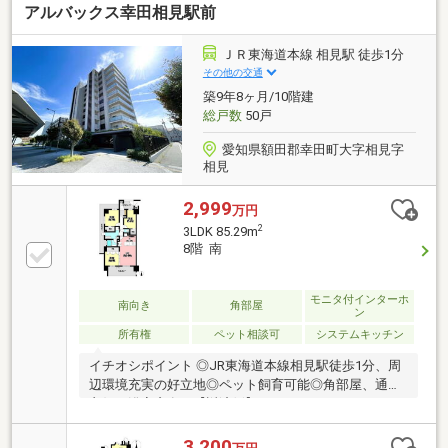
アルバックス幸田相見駅前
車・SUV可／車種による) ※区画・使用料未定▼設
備・床暖房(LD)・食洗機／浄水器内蔵レバー水栓・浴
室乾燥機・スロップシンク・宅配ボックス▼周辺環
ＪＲ東海道本線 相見駅 徒歩1分
境・マックスバリュ幸田店 徒歩5分(約400m)■ ご希望
その他の交通
の住まい探しをお手伝いします ━━━━━・・・物件
築9年8ヶ月/10階建
の詳細・ご相談はお気軽にお問い合わせください。
総戸数
50戸
愛知県額田郡幸田町大字相見字
相見
2,999
万円
2
3LDK 85.29m
8階 南
モニタ付インターホ
南向き
角部屋
ン
所有権
ペット相談可
システムキッチン
イチオシポイント ◎JR東海道本線相見駅徒歩1分、周
辺環境充実の好立地◎ペット飼育可能◎角部屋、通風
良好、浴室窓有り【返済例】月々56、515円2、999万
円借入、変動金利0.85％、40年、ボーナス払い103、
400円。別途諸費用。※月々のお支払いはボーナス有無
3,200