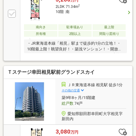
万円
や、ご返済年数など様々なプランをご相談できます！
2
2LDK 71.34m
【学校】◎幸田小学校 徒歩約20分◎北部中学校 徒
10階 南
歩約12分◎JR東海道本線 相見駅
南向き
駐車場あり
最上階
所有権
2階以上
間取り図有り
・JR東海道本線「相見」駅まで徒歩約1分の立地！・
10階最上階！眺望良好！・築浅マンション！・開放感
ある2LDK！＊ライフインフォメーション＊・JR東海
道本線「相見」駅：徒歩約3分・幸田小学校：徒歩約
23分・北部中学校：徒歩約12分・JAあいち三河 相見
Ｔステージ幸田相見駅前グランドスカイ
支店：徒歩約4分・あいみ歯科：徒歩約4分・あいみこ
どもクリニック：徒歩約5分・スギ薬局 幸田相見店：
徒歩約4分・幸田中央クリニック：徒歩約5分・ヤマダ
ＪＲ東海道本線 相見駅 徒歩1分
デンキ テックランド 幸田店：徒歩約5分・マックス
その他の交通
バリュー幸田：徒歩約5分・ジップドラッグ幸田店：
築9年8ヶ月/15階建
徒歩約6分
総戸数
74戸
愛知県額田郡幸田町大字相見字
新田内
3,080
万円