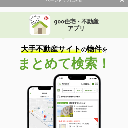
ページトップに戻る
goo住宅・不動産
アプリ
大手不動産サイト
物件
の
を
まとめて検索！