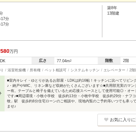
築8年
分
13階建
17分
17分
,580
万円
広さ
階数
2階
LDK
77.04m
2
り
浴室乾燥機
所有権
ペット相談可
システムキッチン
エレベーター
2階
■室内キレイ・ゆとりがあるお部屋・LDKは約16帖！キッチンに比べてリビ
♪・納戸やWIC、リネン庫など収納がたくさんございます☆■共用部充実のマ
ー有。テーブルと椅子を備えているため応接スペースとして使用可能◎・オー
ト
です♪■周辺環境・小牧小学校 徒歩約13分・小牧中学校 徒歩約29分・ナフ
牧」駅 徒歩約8分住宅ローンのご相談や、現地内覧のご予約等いつでも承っ
ませ♪
お気に入りに