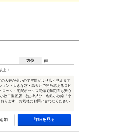
方位
南
以上
ングの天井が高いので空間がより広く見えます
ンション・大きな窓・高天井で開放感あるロビ
トロック・宅配ボックス完備で防犯面も安心
コ小牧二重堀店 徒歩約5分・名鉄小牧線「小
ております！お気軽にお問い合わせください
詳細を見る
追加