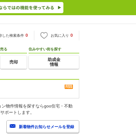
0
0
存した検索条件
お気に入り
売る
住みやすい街を探す
助成金
売却
情報
ン物件情報を探すならgoo住宅・不動
がサポートします。