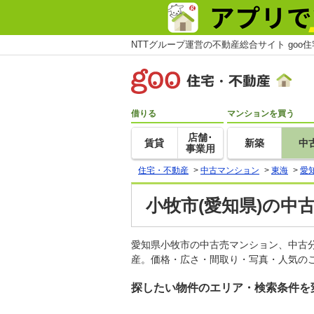
NTTグループ運営の不動産総合サイト goo
借りる
マンションを買う
店舗･
賃貸
新築
中
事業用
住宅・不動産
>
中古マンション
>
東海
>
愛
小牧市(愛知県)の中
愛知県小牧市の中古売マンション、中古
産。価格・広さ・間取り・写真・人気のこ
探したい物件のエリア・検索条件を