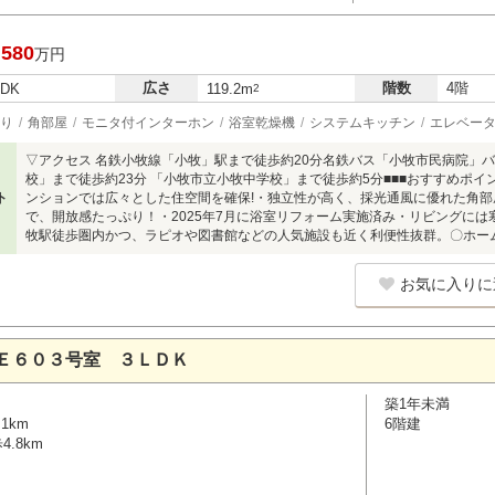
,580
万円
広さ
階数
4階
LDK
119.2m
2
り
角部屋
モニタ付インターホン
浴室乾燥機
システムキッチン
エレベー
▽アクセス 名鉄小牧線「小牧」駅まで徒歩約20分名鉄バス「小牧市民病院」バ
校」まで徒歩約23分 「小牧市立小牧中学校」まで徒歩約5分■■■おすすめポイン
ト
ンションでは広々とした住空間を確保!・独立性が高く、採光通風に優れた角部
で、開放感たっぷり！・2025年7月に浴室リフォーム実施済み・リビングに
牧駅徒歩圏内かつ、ラピオや図書館などの人気施設も近く利便性抜群。〇ホー
お気に入りに
Ｅ６０３号室 ３ＬＤＫ
築1年未満
1km
6階建
.8km