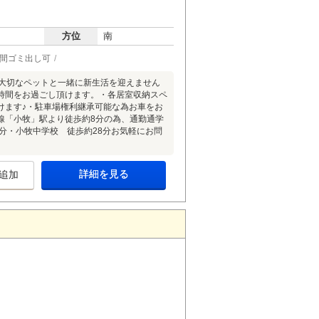
方位
南
時間ゴミ出し可
！大切なペットと一緒に新生活を迎えません
時間をお過ごし頂けます。・各居室収納スペ
けます♪・駐車場権利継承可能な為お車をお
線「小牧」駅より徒歩約8分の為、通勤通学
分・小牧中学校 徒歩約28分お気軽にお問
詳細を見る
追加