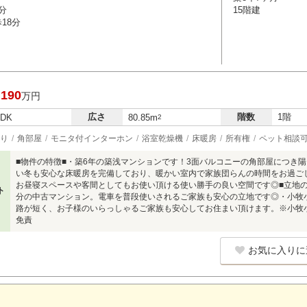
分
15階建
18分
,190
万円
広さ
階数
1階
LDK
80.85m
2
り
角部屋
モニタ付インターホン
浴室乾燥機
床暖房
所有権
ペット相談
■物件の特徴■・築6年の築浅マンションです！3面バルコニーの角部屋につき
い冬も安心な床暖房を完備しており、暖かい室内で家族団らんの時間をお過ご
お昼寝スペースや客間としてもお使い頂ける使い勝手の良い空間です◎■立地の
ト
分の中古マンション。電車を普段使いされるご家族も安心の立地です◎・小牧
路が短く、お子様のいらっしゃるご家族も安心してお住まい頂けます。※小牧
免責
お気に入りに