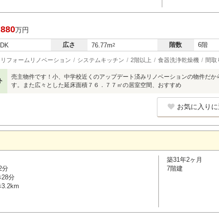
,880
万円
広さ
階数
6階
LDK
76.77m
2
リフォームリノベーション
システムキッチン
2階以上
食器洗浄乾燥機
間取
売主物件です！小、中学校近くのアップデート済みリノベーションの物件だか
ト
す。また広々とした延床面積７６．７７㎡の居室空間、おすすめ
お気に入りに
築31年2ヶ月
2分
7階建
28分
.2km