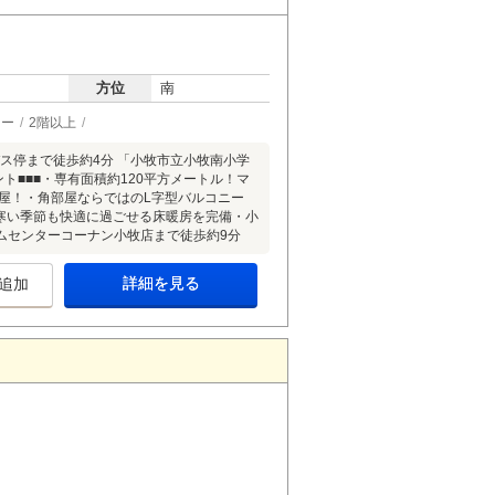
方位
南
ター
2階以上
ス停まで徒歩約4分 「小牧市立小牧南小学
ト■■■・専有面積約120平方メートル！マ
屋！・角部屋ならではのL字型バルコニー
は寒い季節も快適に過ごせる床暖房を完備・小
ムセンターコーナン小牧店まで徒歩約9分
詳細を見る
追加