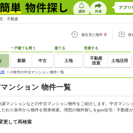
住宅・不動産
0
最近見た物件
保
一戸建てを買う
建てる
投資する
不動産
古
新築
中古
土地
土地活用
投資
知県
>
小牧市の中古マンション 物件一覧
古マンション 物件一覧
分譲マンションなどの中古マンション物件をご紹介します。中古マンショ
だわり条件から物件を簡単検索。理想の物件探しをgoo住宅・不動産
変更して再検索