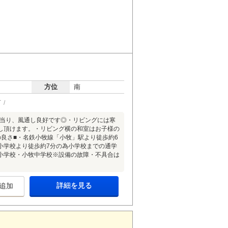
方位
南
可
陽当り、風通し良好です◎・リビングには寒
し頂けます。・リビング横の和室はお子様の
良さ■・名鉄小牧線「小牧」駅より徒歩約6
小学校より徒歩約7分の為小学校までの通学
小学校・小牧中学校※設備の故障・不具合は
詳細を見る
追加