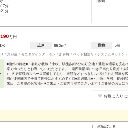
分
7階建
17分
21分
,190
万円
広さ
階数
5階
LDK
86.3m
2
り
角部屋
モニタ付インターホン
所有権
ペット相談可
システムキッチン
■物件の特徴■・名鉄小牧線「小牧」駅徒歩約5分の好立地！通勤や通学も安心で
様でゆったりとお過ごしいただけます。・南西角部屋につき日当たり良好！太
ト
♪・各居室収納スペース完備しており、衣類などすっきり片づけられお部屋を
園が徒歩圏内で子育て世帯におすすめです◎■周辺環境■・小牧小学校 徒歩約3
来店 ご希望のお客様へ■ご来店・ご案内可能でございます！ご希望のお日にち
お気に入りに
築8年7ヶ月