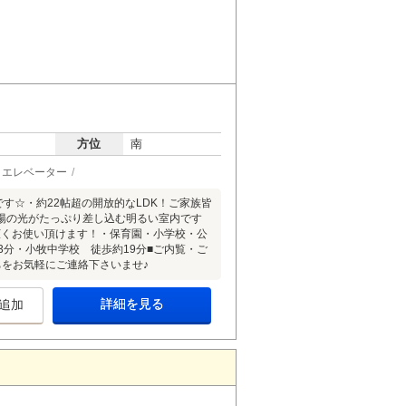
方位
南
エレベーター
す☆・約22帖超の開放的なLDK！ご家族皆
陽の光がたっぷり差し込む明るい室内です
広くお使い頂けます！・保育園・小学校・公
分・小牧中学校 徒歩約19分■ご内覧・ご
をお気軽にご連絡下さいませ♪
詳細を見る
追加