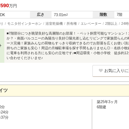
,590
万円
広さ
階数
7階
LDK
73.01m
2
り
モニタ付インターホン
浴室乾燥機
所有権
エレベーター
2階以上
24
■7階部分につき眺望良好な高層階のお部屋！・ペット飼育可能なマンション
か？・南面バルコニーの為陽当り良好◎陽光差し込むリビングで家族団らんの
ース完備！家族みんなの荷物もすっきり収納できるのでお部屋を広くお使い頂
ト
持ちのご家族も安心！周辺の月極駐車場を探す手間もありません◎・名鉄小牧
に電車を利用される方にも安心の立地です♪■周辺環境・小牧小学校 徒歩約12
い合わせくださいませ♪
お気に入りに
イツ
築25年3ヶ月
0分
6階建
24分
37分