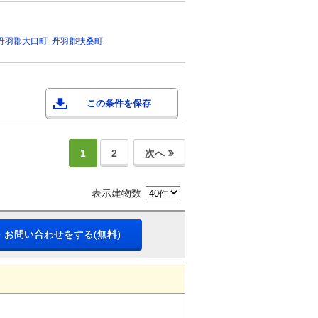
丹羽郡大口町
丹羽郡扶桑町
この条件を保存
1
2
次へ
表示建物数
・お問い合わせをする(無料)