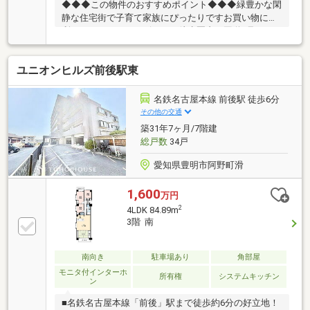
◆◆◆この物件のおすすめポイント◆◆◆緑豊かな閑
静な住宅街で子育て家族にぴったりですお買い物に便
利なスーパーやコンビニまで徒歩圏内！国道1号まで
すぐなので多方面に車通勤しやすい◆◆◆現地内覧の
予約受付中◆◆◆物件の詳細・ご相談はお気軽にお問
ユニオンヒルズ前後駅東
い合わせください住宅ローン・資金のご相談をしたい
方も大歓迎です
名鉄名古屋本線 前後駅 徒歩6分
その他の交通
築31年7ヶ月/7階建
総戸数
34戸
愛知県豊明市阿野町滑
1,600
万円
2
4LDK 84.89m
3階 南
南向き
駐車場あり
角部屋
モニタ付インターホ
所有権
システムキッチン
ン
■名鉄名古屋本線「前後」駅まで徒歩約6分の好立地！