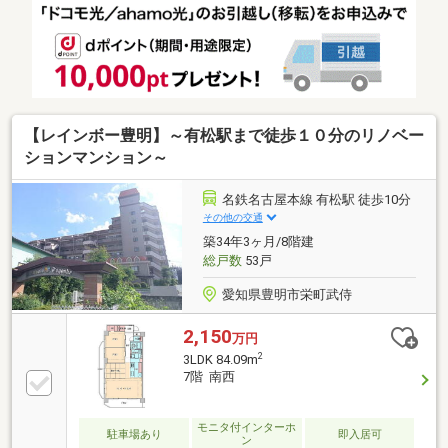
す♪■名鉄名古屋本線「前後」駅：歩約10分■栄小学
校：徒歩約5分(約400m)■栄中学校：徒歩約13分(約
1000m)■アミカ豊明店：徒歩約7分（約550ｍ）■ミニ
ストップ 豊明新栄町6丁目店：徒歩約9分（約650ｍ）
些細なことでも、お気軽にお問合せください！
【レインボー豊明】～有松駅まで徒歩１０分のリノベー
ションマンション～
名鉄名古屋本線 有松駅 徒歩10分
その他の交通
築34年3ヶ月/8階建
総戸数
53戸
愛知県豊明市栄町武侍
2,150
万円
2
3LDK 84.09m
7階 南西
モニタ付インターホ
駐車場あり
即入居可
ン