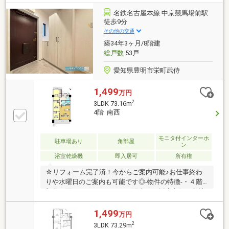
池児童遊園地・・・徒歩2分（約105ｍ）〇藤田医科大
学病院・・・徒歩20分（約1578ｍ）*-*-*-ハウスドゥ
名鉄名古屋本線 中京競馬場前駅
天白焼山-*-*-*ご希望の住まい探しをお手伝いします！
徒歩9分
物件の詳細・ご相談など、お気軽にお問い合わせくだ
その他の交通
さい。
築34年3ヶ月/8階建
総戸数
53戸
愛知県豊明市栄町武侍
1,499
万円
2
3LDK 73.16m
4階 南西
モニタ付インターホ
駐車場あり
角部屋
ン
浴室乾燥機
即入居可
所有権
☆リフォーム完了済！今からご案内可能♪お仕事終わ
りや水曜日のご案内も可能です◎-物件の特徴-・４階
部分２面バルコニーにつき、陽当り・採光良好・敷地
内平置き駐車場継承可能・食洗機や宅配ボックスなど
設備充実〇成約プレゼント実施中☆詳しくはプレゼン
1,499
万円
ト情報参照下さい♪-周辺環境-名鉄名古屋本線「中京競
2
3LDK 73.29m