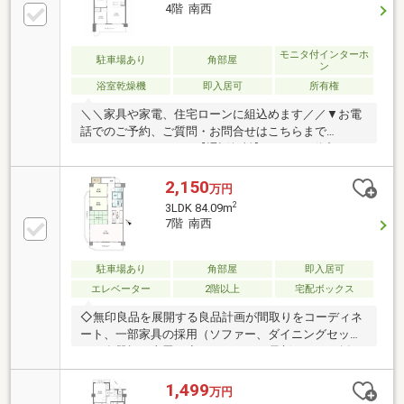
馬場前」駅 徒歩9分、「有松」駅 徒歩10分・舘小学
4階 南西
校 徒歩18分・栄中学校 徒歩28分・コンビニ、スー
パー、ドラッグストア徒歩10分圏内の周辺施設充実
♪☆お問合せは「0562-57-1745」まで☆365日営業中ピ
モニタ付インターホ
駐車場あり
角部屋
ン
ンクの「見学予約する（無料）」をクリック！
浴室乾燥機
即入居可
所有権
＼＼家具や家電、住宅ローンに組込めます／／▼お電
話でのご予約、ご質問・お問合せはこちらまで
▼TEL：0120-09-7549【通話無料】ニッカ不動産へ！
～空家につき即日のご案内も可能！～お気兼ねなくお
問合せくださいませ。住宅ローンやリフォームのご相
2,150
万円
談も承ります！【主なリノベーション内容】・システ
2
3LDK 84.09m
ムキッチン、ユニットバス、トイレ交換・洗面化粧台
7階 南西
交換・フロアタイル、フローリング貼替 ・クロス貼
替・玄関収納、建具、照明器具、分電盤、給湯器、ス
イッチコンセント、レースカーテン・ハウスクリーニ
駐車場あり
角部屋
即入居可
ング他
エレベーター
2階以上
宅配ボックス
◇無印良品を展開する良品計画が間取りをコーディネ
ート、一部家具の採用（ソファー、ダイニングセッ
ト・食器棚・麻畳）◇パナソニック最新キッチン採
用！フロントオープン食洗機で家事楽を実現！◇ジツ
ダヤが施工し、ぬくもり溢れる微笑みの空間を創り上
1,499
万円
げました。是非、ご内覧ください。■専有面積：