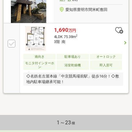
愛知県豊明市間米町敷田
1,690
万円
2
4LDK 75.38m
3階 南
南向き
駐車場あり
オートロック
モニタ付インターホ
浴室乾燥機
即入居可
ン
◇名鉄名古屋本線「中京競馬場前駅」徒歩16分！◇敷
地内駐車場継承可能！
1～23
棟