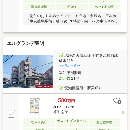
ン
浴室乾燥機
所有権
ペット相談可
－物件のおすすめポイント－▼立地・名鉄名古屋本線
「中京競馬場前」徒歩9分▼特徴・階下への生活音を
気にせず暮らせる1階部分・南西・南東・北東の3方角
住戸・会話の弾む対面式キッチン、浄水器付・納戸・
WIC・SCなど収納豊富・浴室に窓があり、自然換気
エルグランデ豊明
可・住戸の独立性を高める玄関ポーチ付・外部から室
内が見えにくい玄関設計・ペット飼育可(細則有)▼設
備・複層ガラス・浴室乾燥機・スロップシンク・トラ
名鉄名古屋本線 中京競馬場前駅
ンクルーム・宅配ボックス※ポーチ面積／約5.8平米■
徒歩11分
ご希望の住まい探しをお手伝いします
その他の交通
━━━━━・・・物件の詳細・ご相談はお気軽にお問
築31年/5階建
い合わせください。
総戸数
21戸
愛知県豊明市新栄町６
1,580
万円
2
3LDK 70.7m
3階 南東
モニタ付インターホ
駐車場あり
浴室乾燥機
ン