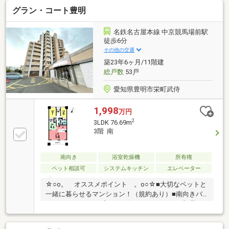
まで３７５ｍ●豊明市立中央小学校まで４００ｍ●豊明
グラン・コート豊明
市立沓掛中学校１５４０ｍ●フィールエクボスタイル
まで５８０ｍ●セブンイレブンまで２１０ｍ●DAISO 豊
明店まで２６０ｍ●大久伝内科まで３５０ｍ●ドラッグ
名鉄名古屋本線 中京競馬場前駅
ストアコスモスまで２９５ｍ●豊明吉池郵便局まで２
徒歩6分
１０ｍ●豊明市役所まで８１０ｍ●農村公園５号まで３
その他の交通
８５ｍ●名鉄バス「吉池郵便局」停まで２７５ｍ
築23年6ヶ月/11階建
総戸数
53戸
愛知県豊明市栄町武侍
1,998
万円
2
3LDK 76.69m
3階 南
南向き
浴室乾燥機
所有権
ペット相談可
システムキッチン
エレベーター
☆○o。 オススメポイント 。o○☆■大切なペットと
一緒に暮らせるマンション！（規約あり）■南向きバ
ルコニーはスロップシンク付き！■すべてのお部屋に
収納スペースあり！■名鉄名古屋本線「中京競馬場
前」駅：徒歩約6分■舘小学校：徒歩約15分（約1200