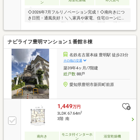
浴室乾燥機
即入居可
ン
◇2026年7月フルリノベーション完成！◇南向きにつ
き日照・通風良好！＼＼家具や家電、住宅ローンに組
込めます／／▼お電話でのご予約、ご質問・お問合せ
はこちらまで▼TEL：0120-09-7549【通話無料】ニッ
カ不動産へ！～空家につき即日のご案内も可能！～お
ナビライフ豊明マンション１番館Ｂ棟
気兼ねなくお問合せくださいませ。住宅ローンやリフ
ォームのご相談も承ります！【主なリノベーション内
容】・システムキッチン、ユニットバス、トイレ交
名鉄名古屋本線 豊明駅 徒歩23分
換・洗面化粧台交換 ・建具交換・クロス、フローリ
その他の交通
ング貼替 ・クッションフロア貼替・シューズボック
築39年4ヶ月/7階建
ス交換 ・給湯器交換 ・分電盤交換・ハウスクリー
総戸数
88戸
ニング 他
愛知県豊明市新田町前原
1,449
万円
2
3LDK 67.64m
3階 南
モニタ付インターホ
南向き
浴室乾燥機
ン