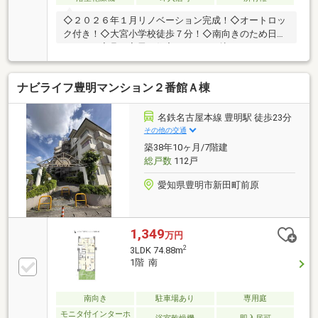
◇２０２６年１月リノベーション完成！◇オートロッ
ク付き！◇大宮小学校徒歩７分！◇南向きのため日当
たり＼＼家具や家電、住宅ローンに組込めます／／▼
お電話でのご予約、ご質問・お問合せはこちらまで
▼TEL：0120-09-7549【通話無料】ニッカ不動産へ！
ナビライフ豊明マンション２番館Ａ棟
～空家につき即日のご案内も可能！～お気兼ねなくお
問合せくださいませ。住宅ローンやリフォームのご相
談も承ります！【主なリノベーション内容】・システ
名鉄名古屋本線 豊明駅 徒歩23分
ムキッチン、ユニットバス、トイレ交換・洗面化粧台
その他の交通
交換 ・建具交換・クロス、フローリング
築38年10ヶ月/7階建
総戸数
112戸
愛知県豊明市新田町前原
1,349
万円
2
3LDK 74.88m
1階 南
南向き
駐車場あり
専用庭
モニタ付インターホ