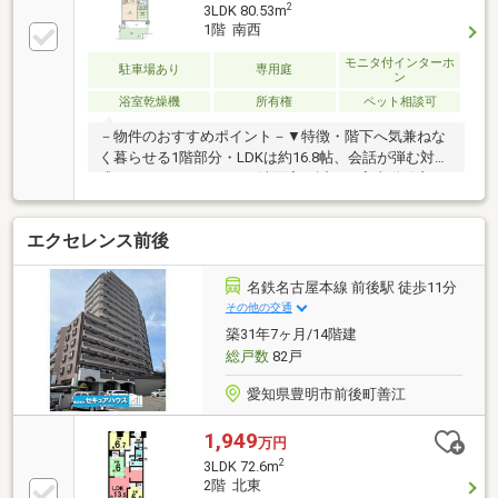
す。■ウォークインクローゼットやキッチンパントリ
2
3LDK 80.53m
ーなど、すっきり暮らせる収納スペースが充実！■敷
1階 南西
地内には月額2500円で利用できる平面駐車場があり、
お車の出し入れもスムーズです。■大切なペットと一
モニタ付インターホ
駐車場あり
専用庭
ン
緒に暮らせます（相談）。小学校も徒歩10分以内で、
浴室乾燥機
所有権
ペット相談可
子育て環境にも恵まれた閑静な住宅地です。ぜひお気
軽にお問い合わせください。
－物件のおすすめポイント－▼特徴・階下へ気兼ねな
く暮らせる1階部分・LDKは約16.8帖、会話が弾む対面
式キッチン・キッチンと洗面室が近く、家事動線良
好・LD隣接の和室はお子様の遊び場としても活用可
能・パントリー他、全居室に収納を設置・テラスにト
エクセレンス前後
ランクルーム有・ペット飼育可能(規約有／専用足洗い
場有)▼設備・浴室乾燥機・宅配BOX▼周辺環境・中央
小学校 徒歩9分(約690m)・吉池公園 徒歩2分(約
名鉄名古屋本線 前後駅 徒歩11分
140m)・フィール豊明店 徒歩7分(約550m)■ ご希望の
その他の交通
住まい探しをお手伝いします ━━━━━・・・物件の
築31年7ヶ月/14階建
詳細・ご相談はお気軽にお問い合わせください。
総戸数
82戸
愛知県豊明市前後町善江
1,949
万円
2
3LDK 72.6m
2階 北東