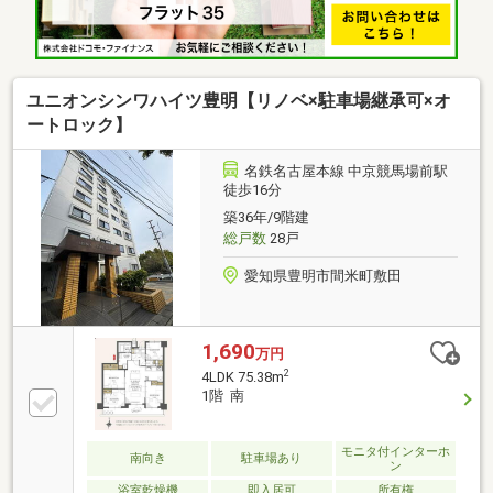
ユニオンシンワハイツ豊明【リノベ×駐車場継承可×オ
ートロック】
名鉄名古屋本線 中京競馬場前駅
徒歩16分
築36年/9階建
総戸数
28戸
愛知県豊明市間米町敷田
1,690
万円
2
4LDK 75.38m
1階 南
モニタ付インターホ
南向き
駐車場あり
ン
浴室乾燥機
即入居可
所有権