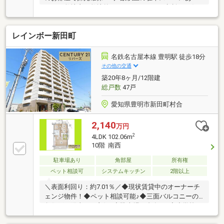
り！（敷地内・敷地外）■リフォームのご相談もお気
軽にどうぞ♪■名鉄名古屋本線「中京競馬場前」駅：徒
歩約11分■大宮小学校：徒歩約11分（約850ｍ）■豊明
レインボー新田町
中学校：徒歩約29分（約2300ｍ）■フェルナ 姥子山
店：徒歩約7分（約550ｍ）■セブン-イレブン 中京競馬
場前店：徒歩約10分（約750ｍ）些細なことでも、ハ
名鉄名古屋本線 豊明駅 徒歩18分
ウスドゥ 緑区徳重まで、お気軽にお問合せ下さい♪
その他の交通
築20年8ヶ月/12階建
総戸数
47戸
愛知県豊明市新田町村合
2,140
万円
2
4LDK 102.06m
10階 南西
駐車場あり
角部屋
所有権
ペット相談可
システムキッチン
2階以上
＼表面利回り：約7.01％／◆現状賃貸中のオーナーチ
ェンジ物件！◆ペット相談可能♪◆三面バルコニーの
角住戸で陽当たり良好♪◆駐車場二台有り♪◆小学校・
スーパー徒歩10分圏内で周辺環境充実！●中部保育園