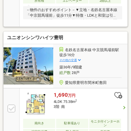
所有権
エレベーター
2階以上
－物件のおすすめポイント－▼立地・名鉄名古屋本線
「中京競馬場前」徒歩11分▼特徴・LDKと和室は引き
戸の開閉で空間アレンジ可能・会話を楽しみながら調
理可能な対面式キッチン・お子様の遊び場や客間利用
も可能な和室は約6.0帖・各洋室・和室に収納スペース
ユニオンシンワハイツ豊明
を確保▼設備・浴室換気乾燥機・追い焚き機能・オー
トロック▼周辺環境・豊明市立栄小学校 徒歩5分(約
330m)・ミニストップ豊明新栄町6丁目店 徒歩3分(約
名鉄名古屋本線 中京競馬場前駅
210m)※CCネット利用料／月額1375円■ ご希望の住ま
徒歩16分
い探しをお手伝いします ━━━━━・・・物件の詳
その他の交通
細・ご相談はお気軽にお問い合わせください。
築36年/9階建
総戸数
28戸
愛知県豊明市間米町敷田
1,690
万円
2
4LDK 75.38m
3階 南
モニタ付インターホ
南向き
駐車場あり
ン