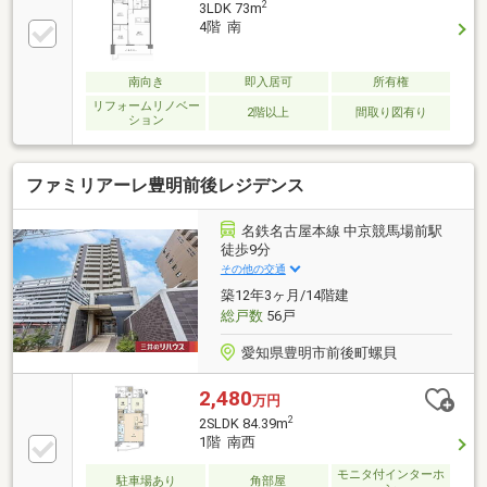
2
3LDK 73m
84.09m2（25.43坪）■3LDK＋WIC(ウォークインクロー
4階 南
ゼット)■角部屋につき陽当たり・眺望良好！■ペット
飼育可能■平面駐車場専用使用権あり～周辺施設～■イ
オンタウン有松まで880ｍ（徒歩11分）■ファミリーマ
南向き
即入居可
所有権
ート緑境松店まで510ｍ（徒歩7分）■ドラッグユタカ
リフォームリノベー
2階以上
間取り図有り
ション
緑境松店まで66
ファミリアーレ豊明前後レジデンス
名鉄名古屋本線 中京競馬場前駅
徒歩9分
その他の交通
築12年3ヶ月/14階建
総戸数
56戸
愛知県豊明市前後町螺貝
2,480
万円
2
2SLDK 84.39m
1階 南西
モニタ付インターホ
駐車場あり
角部屋