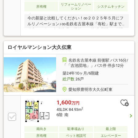
リフォームリノベー
所有権
システムキッチン
ション
今の新築と比較してください！∞２０２５年５月にフ
ルリノベーション♪∞名鉄名古屋本線「有松」駅まで
徒歩１０分♪∞無印良品を展開する(株)良品計画が間取
り・インテリア含めトータルコーディネート♪∞リビ
ング・ダイニングだけで20帖超えの広々空間♪∞子育
ロイヤルマンション大久伝東
てにも便利なタタミコーナーあり♪∞駅、大型商業施
設等の生活利便施設も徒歩圏内♪∞隣接駐車場１台継
承可♪何も残らない賃貸料を払うのはもうやめません
名鉄名古屋本線 前後駅 バス16分/
か？大切なお金は残せる資産に使うべきです。不動産
「「吉池団地」」バス停 停歩12分
にまつわる多様なニーズにお応えする準備はできてお
築24年10ヶ月/6階建
ります。先ずはお気軽にお問合せくださいませ。
総戸数
26戸
愛知県豊明市大久伝町東
1,600
万円
2
4SLDK 84.93m
6階 南
南向き
駐車場あり
最上階
所有権
ペット相談可
エレベーター