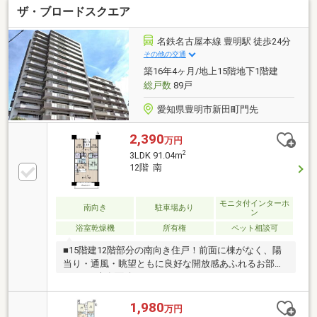
ザ・ブロードスクエア
ねなくお問合せくださいませ。住宅ローンやリフォー
ムのご相談も承ります！【主なリノベーション内
容】・システムキッチン、ユニットバス、トイレ交
名鉄名古屋本線 豊明駅 徒歩24分
換・洗面化粧台交換 ・建具交換・クロス、フローリ
その他の交通
ング貼替 ・クッションフロア貼替・シューズボック
築16年4ヶ月/地上15階地下1階建
ス交換 ・給湯器交換 ・分電盤交換・ハウスクリー
総戸数
89戸
ニング 他
愛知県豊明市新田町門先
2,390
万円
2
3LDK 91.04m
12階 南
モニタ付インターホ
南向き
駐車場あり
ン
浴室乾燥機
所有権
ペット相談可
■15階建12階部分の南向き住戸！前面に棟がなく、陽
当り・通風・眺望ともに良好な開放感あふれるお部屋
です。■専有面積91.04㎡のゆとりある3LDK。LDKは20
畳以上の大空間で、ご家族が自然と集まる対面式キッ
チンを採用。全居室6畳以上の広さを確保していま
1,980
万円