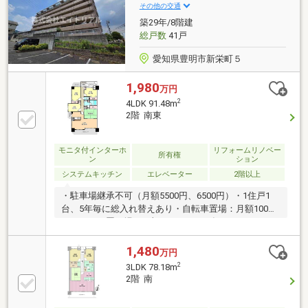
勤・通学に便利な立地です。■1号線にアクセス良くお
その他の交通
車での移動にも便利です。オススメがいっぱい！ぜ
築29年/8階建
ひ、お気軽にお問い合わせください！
総戸数
41戸
愛知県豊明市新栄町５
1,980
万円
2
4LDK 91.48m
2階 南東
モニタ付インターホ
リフォームリノベー
所有権
ン
ション
システムキッチン
エレベーター
2階以上
・駐車場継承不可（月額5500円、6500円）・1住戸1
台、5年毎に総入れ替えあり・自転車置場：月額100
円、バイク置き場：月額200円＜2026年6月 リフォー
ム＞・キッチン交換・ユニットバス交換・洗面台交
換・畳表替え・フローリング貼替（LDK、廊下）・ク
1,480
万円
ッションフロア貼替（洗面所）・クロス張替え（トイ
2
3LDK 78.18m
レ以外）
2階 南