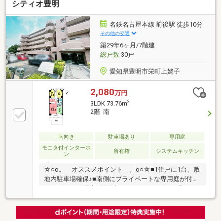
シティオ豊明
ｍ）■栄中学校：徒歩約25分（約2000ｍ）■イオンタウ
ン有松：徒歩約14分（約1100ｍ）■ファミリーマート
緑境松店：徒歩約3分（約230ｍ）些細なことでも、ハ
名鉄名古屋本線 前後駅 徒歩10分
ウスドゥ 東郷まで、お気軽にお問合せ下さい♪
その他の交通
築29年6ヶ月/7階建
総戸数
30戸
愛知県豊明市栄町上姥子
2,080
万円
2
3LDK 73.76m
2階 南
南向き
駐車場あり
専用庭
モニタ付インターホ
所有権
システムキッチン
ン
☆○o。 オススメポイント 。o○☆■1住戸に1台、敷
地内駐車場確保♪■南側にプライベートな専用庭が付い
ています♪■全居室6帖以上なので、ゆったりお過ごし
いただけます♪■エレベーター付、バリアフリー◎■日
当たり良好！■近辺月極駐車場多数！■南面に2部屋面
しているので寝室やペット用のお部屋にもおすすめで