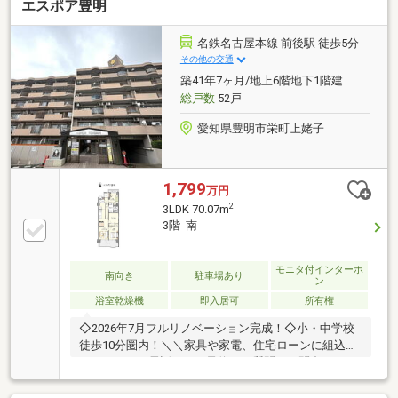
エスポア豊明
名鉄名古屋本線 前後駅 徒歩5分
その他の交通
築41年7ヶ月/地上6階地下1階建
総戸数
52戸
愛知県豊明市栄町上姥子
1,799
万円
2
3LDK 70.07m
3階 南
モニタ付インターホ
南向き
駐車場あり
ン
浴室乾燥機
即入居可
所有権
◇2026年7月フルリノベーション完成！◇小・中学校
徒歩10分圏内！＼＼家具や家電、住宅ローンに組込め
ます／／▼お電話でのご予約、ご質問・お問合せはこ
ちらまで▼TEL：0120-09-7549【通話無料】ニッカ不
動産へ！～空家につき即日のご案内も可能！～お気兼