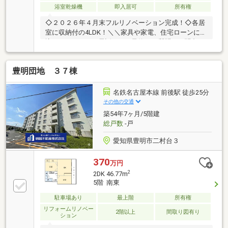
浴室乾燥機
即入居可
所有権
◇２０２６年４月末フルリノベーション完成！◇各居
室に収納付の4LDK！＼＼家具や家電、住宅ローンに組
込めます／／▼お電話でのご予約、ご質問・お問合せ
はこちらまで▼TEL：0120-09-7549【通話無料】ニッ
カ不動産へ！～空家につき即日のご案内も可能！～お
豊明団地 ３７棟
気兼ねなくお問合せくださいませ。住宅ローンやリフ
ォームのご相談も承ります！【主なリノベーション内
容】・システムキッチン、ユニットバス、トイレ交
名鉄名古屋本線 前後駅 徒歩25分
換・洗面化粧台交換 ・建具交換・クロス、フローリ
その他の交通
ング貼替 ・クッションフロア貼替・シューズボック
築54年7ヶ月/5階建
ス交換 ・給湯器交換 ・分電盤交換・ハウスクリー
総戸数
-戸
ニング 他
愛知県豊明市二村台３
370
万円
2
2DK 46.77m
5階 南東
駐車場あり
最上階
所有権
リフォームリノベー
2階以上
間取り図有り
ション