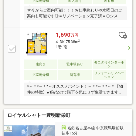
浴室乾燥機
即入居可
所有権
☆今からご案内可能！！！お仕事終わりや水曜日のご
案内も可能です◎＝リノベーション完了済＝〇システ
ムキッチン、ユニットバス、トイレ等設備新規交換〇
クロス全室、床材新規貼替〇ハウスクリーニング済み
♪〇成約プレゼント実施中☆詳しくはプレゼント情報
1,690
万円
参照下さい♪-周辺環境-名鉄名古屋本線「中京競馬場
2
4LDK 75.38m
前」駅 徒歩16分・西部保育園 徒歩5分・大宮小学
1階 南
校 徒歩7分・豊明中学校 徒歩23分・コンビニ徒歩5
分、スーパー徒歩15分圏内の周辺施設充実♪☆お問合
せは「0562-57-1745」まで☆365日営業中！！！ピン
モニタ付インターホ
南向き
駐車場あり
ン
クの「見学予約する（無料）」をクリック！
リフォームリノベー
浴室乾燥機
所有権
ション
*～＊*～＊*～オススメポイント！～＊*～＊*～＊【物
件の特徴】●1階なので階下を気にせず生活できます！
●LDKは明るい空間で家族が集まってもゆったりと過ご
せます！●水回りは全て新品交換！すぐに新生活がス
タートできます！●リビングに隣接した洋室は家事や
ロイヤルシャトー豊明新栄町
お子様の遊びスペースとしても利用できます！●各居
室収納付きのプライベート空間です！●南面バルコニ
ーでお洗濯ものも良く乾きます。【周辺環境】■名鉄
名鉄名古屋本線 中京競馬場前駅
名古屋本線「中京競馬場前」駅まで徒歩約16分と通
徒歩15分