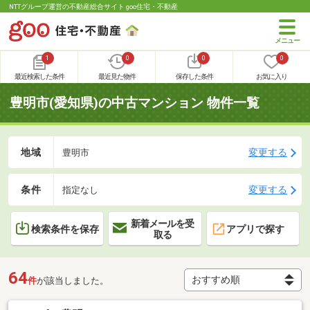
NTTグループ運営の不動産総合サイト goo住宅・不動産
1
0
0
0
最近検索した条件
最近見た物件
保存した条件
お気に入り
豊明市(愛知県)の中古マンション 物件一覧
地域
変更する
豊明市
条件
変更する
指定なし
新着メールを受
検索条件を保存
アプリで探す
取る
64
件
が該当しました。