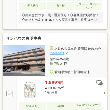
リフォームリノベー
即入居可
所有権
ション
◇南向きにつき日照・通風良好！◇各居室に収納付！
◇ゆとりのある3LDK！＼＼家具や家電、住宅ローンに
組込めます／／▼お電話でのご予約、ご質問・お問合
せはこちらまで▼TEL：0120-09-7549【通話無料】ニ
ッカ不動産へ！～空家につき即日のご案内も可能！～
サンハウス豊明中央
お気兼ねなくお問合せくださいませ。住宅ローンやリ
フォームのご相談も承ります！【主なリノベーション
内容】・システムキッチン、ユニットバス、トイレ交
名鉄名古屋本線 豊明駅 徒歩24分
換・洗面化粧台交換 ・建具交換・クロス、フローリ
その他の交通
ング貼替 ・クッションフロア貼替・シューズボック
築29年/5階建
ス交換 ・給湯器交換 ・分電盤交換・ハウスクリー
総戸数
21戸
ニング 他
愛知県豊明市新田町吉池
1,899
万円
2
4LDK 87.76m
1階 南西
モニタ付インターホ
駐車場あり
角部屋
ン