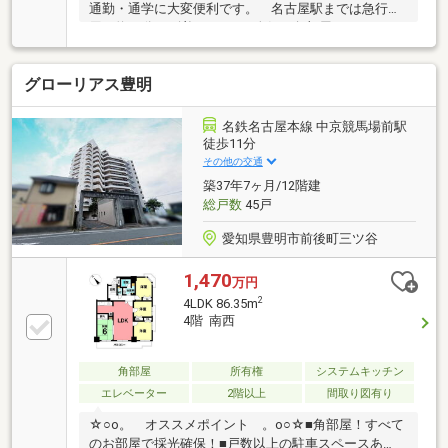
通勤・通学に大変便利です。 名古屋駅までは急行利
用で約21分で到着します。■人気の角部屋♪ゆとりの
4LDK 周辺に高い建物が無いので明るく眺望も良好で
す！■2018年5月にキッチンリフォーム■商業施設や小
グローリアス豊明
学校、保育園も近いので子育て世代にも安心の住環境
です。■豊明小学校まで徒歩約4分、栄中学校まで徒歩
約20分まずはお気軽にお問い合わせください！！
名鉄名古屋本線 中京競馬場前駅
●●0800-111-0880●●
徒歩11分
その他の交通
築37年7ヶ月/12階建
総戸数
45戸
愛知県豊明市前後町三ツ谷
1,470
万円
2
4LDK 86.35m
4階 南西
角部屋
所有権
システムキッチン
エレベーター
2階以上
間取り図有り
☆○o。 オススメポイント 。o○☆■角部屋！すべて
のお部屋で採光確保！■戸数以上の駐車スペースあ