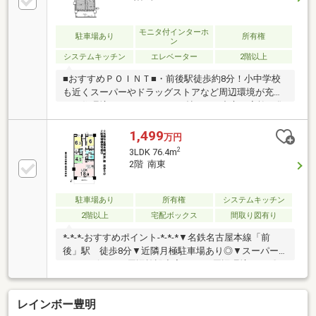
モニタ付インターホ
駐車場あり
所有権
ン
システムキッチン
エレベーター
2階以上
■おすすめＰＯＩＮＴ■・前後駅徒歩約8分！小中学校
も近くスーパーやドラッグストアなど周辺環境が充実
した住環境♪・ゆとりある18.9帖のLDK中心で家族が集
う開放的な空間です。・バルコニーは広くガーデニン
グやくつろぎのスペースに最適です♪・各居室に豊富
1,499
万円
な収納スペースあり・キッチンカウンターで家族との
2
3LDK 76.4m
会話がスムーズに！LDK一体で会話が弾み家事導線良
2階 南東
好です♪・広々としたユニットバス、バス・トイレ別
で朝の身支度や入浴準備に安心です・日常の買物や飲
食、医療施設が揃う生活利便性が魅力、教育施設や公
駐車場あり
所有権
システムキッチン
園も整い子育てに安心して暮らせます♪・大宮小学
2階以上
宅配ボックス
間取り図有り
校 徒歩約10分・豊明中学校 徒歩約20分
*-*-*-おすすめポイント-*-*-*▼名鉄名古屋本線「前
後」駅 徒歩8分▼近隣月極駐車場あり◎▼スーパー
やコンビニなど周辺施設充実！*-*-*-周辺環境-*-*-*〇
コープあいちとよあけ店・・・徒歩7分（約535ｍ）〇
スギ薬局前後店・・・徒歩5分（約385ｍ）〇セブンイ
レインボー豊明
レブン前後二村台店・・・徒歩8分（約600ｍ）〇二ツ