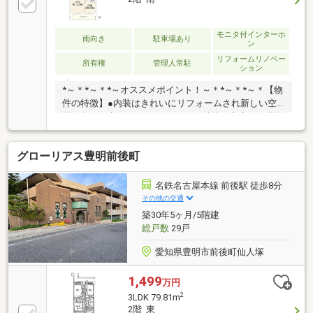
モニタ付インターホ
南向き
駐車場あり
ン
リフォームリノベー
所有権
管理人常駐
ション
*～＊*～＊*～オススメポイント！～＊*～＊*～＊【物
件の特徴】●内装はきれいにリフォームされ新しい空
間へ生まれ変わっています。●LDK隣接の和室はお子様
の遊び場や洗濯物を畳むミセスコーナーとしてもお使
いいただけます。●各居室収納付き。快適なプライベ
グローリアス豊明前後町
ート空間です。●駐車1台可能（月額6000円）【周辺環
境】●名鉄名古屋本線『前後』駅まで徒歩6分！通勤通
学に便利なエリアです。●国道1号線が近く、名古屋や
名鉄名古屋本線 前後駅 徒歩8分
豊橋などお車での移動に便利な場所。※告知事項あり
その他の交通
（詳細お問い合わせください）他にもオススメがイッ
築30年5ヶ月/5階建
パイ！お気軽にお問い合わせください。
総戸数
29戸
愛知県豊明市前後町仙人塚
1,499
万円
2
3LDK 79.81m
2階 東