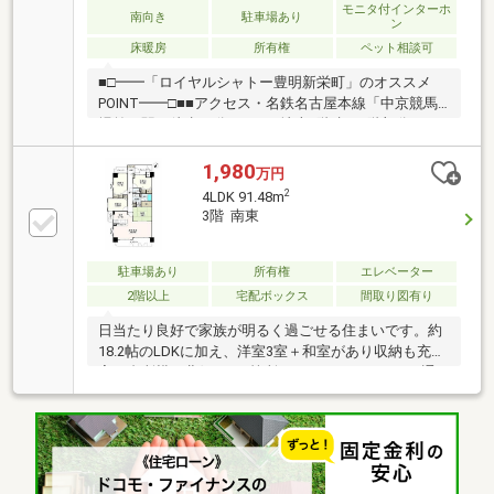
モニタ付インターホ
南向き
駐車場あり
ン
床暖房
所有権
ペット相談可
■□━━「ロイヤルシャトー豊明新栄町」のオススメ
POINT━━□■■アクセス・名鉄名古屋本線「中京競馬
場前」駅 徒歩12分 ほか■地上7階建て2階部分、
「3LDK」の南向き住戸。■LDKは約17.2帖、隣接する
和室と一体利用が可能。■洋室(約6.5帖)に床暖房が搭
1,980
万円
載されています。■空間を有効活用できる、クローゼ
2
4LDK 91.48m
ットや玄関収納有。■2025年キッチンコンロ・給湯器
3階 南東
交換済みです。■大切なペットと暮らせます(規約制限
有)。■周辺環境・ファミリーマート豊明新栄町店 徒
歩2分(約100m)・アオキスーパー前後店 徒歩4分(約
駐車場あり
所有権
エレベーター
300m)・豊明市立舘小学校 徒歩7分(約550m)
2階以上
宅配ボックス
間取り図有り
日当たり良好で家族が明るく過ごせる住まいです。約
18.2帖のLDKに加え、洋室3室＋和室があり収納も充
実。台所横や北側など3箇所にバルコニーがあり、通
風や利便性も良好です。ご家族での新生活やリフォー
ム検討にもおすすめの物件です！＜2026年7月 リフォ
ーム＞・キッチン交換・ユニットバス交換・洗面台交
換・畳表替え・フローリング貼替（LDK、廊下）・ク
ロス張替え