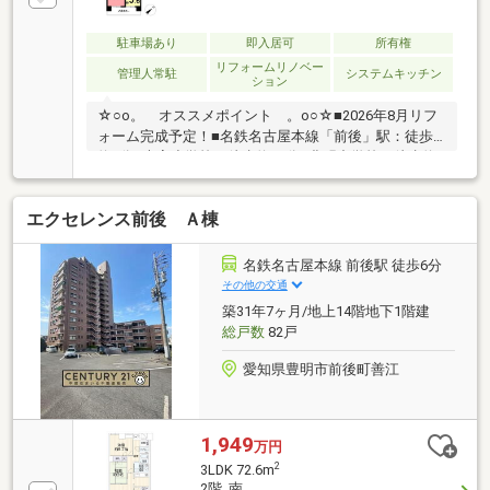
駐車場あり
即入居可
所有権
リフォームリノベー
管理人常駐
システムキッチン
ション
☆○o。 オススメポイント 。o○☆■2026年8月リフ
ォーム完成予定！■名鉄名古屋本線「前後」駅：徒歩
約5分■大宮小学校：徒歩約13分■豊明中学校：徒歩約
17分■パルネス1号館：徒歩約4分■アミカ豊明店：徒歩
約5分■ファミリマート前後駅北店：徒歩約3分■スギ薬
エクセレンス前後 Ａ棟
局前後店：徒歩約7分【リフォーム内容】水回り：キ
ッチン新品、トイレ新品、洗面台新品内装：クロス張
替え、コンロ新品、フローリング貼替え、網戸貼替
名鉄名古屋本線 前後駅 徒歩6分
え、室内クリーニング、クッションフロア張替え、給
その他の交通
湯器交換、建具交換※司法書士は売主指定※修繕積立
築31年7ヶ月/地上14階地下1階建
金：2028年4月1日より改定予定（月額16000円平均）
総戸数
82戸
愛知県豊明市前後町善江
1,949
万円
2
3LDK 72.6m
2階 南