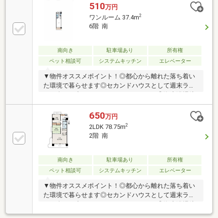
分ずつの自動引き落としになります▼周辺環境◎内海
510
万円
小学校まで徒歩１３分◎南知多中学校まで徒歩１９分
2
ワンルーム 37.4m
◎スーパーＹＡＮＡＧＩ内海店まで徒歩９分〓〓〓〓
6階 南
〓お気軽にお問合せください〓〓〓〓〓「他の物件も
まとめてみたい」にもご対応いたします！◇提携金融
機関も多数ございます◇住宅ローン相談もお気軽にど
南向き
駐車場あり
所有権
うぞ！◇リフォーム相談 等々住まいに関することは
ペット相談可
システムキッチン
エレベーター
何でもご相談ください
▼物件オススメポイント！◎都心から離れた落ち着い
た環境で暮らせます◎セカンドハウスとして週末ライ
フを楽しむ事も・リモートワークにも！◎海水浴場徒
歩圏◎ペット飼育可、愛犬と砂浜をお散歩も！※管理
費などは半年分ずつの自動引き落としになります▼周
650
万円
辺環境◎内海小学校まで徒歩１３分◎南知多中学校ま
2
2LDK 78.75m
で徒歩１９分◎スーパーＹＡＮＡＧＩ内海店まで徒歩
2階 南
９分〓〓〓〓〓お気軽にお問合せください〓〓〓〓〓
「他の物件もまとめてみたい」にもご対応いたしま
す！◇提携金融機関も多数ございます◇住宅ローン相
南向き
駐車場あり
所有権
談もお気軽にどうぞ！◇リフォーム相談 等々住まい
ペット相談可
システムキッチン
エレベーター
に関することは何でもご相談ください
▼物件オススメポイント！◎都心から離れた落ち着い
た環境で暮らせます◎セカンドハウスとして週末ライ
フを楽しむ事も・リモートワークにも！◎海水浴場徒
歩圏◎ペット飼育可（規約有り）※管理費などは半年