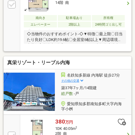
14階 南
南向き
駐車場あり
所有権
エレベーター
2階以上
24時間ゴミ出し可
◇当物件のおすすめポイント-◇▼特徴〇最上階〇日当
たり良好〇LDK約19.6帖〇全居室6帖以上▼周辺環境◎
大井保育所徒歩5分◎ココカラファイン南知多店徒歩6
分◎コメリハード＆グリーン南知多店徒歩7分◎ゲン
キー師崎大井天徒歩9分おうち探しは不動産ドゥイン
真栄リゾート・リーブル内海
グへ◆■不動産歴10年以上のスタッフが対応■■ローン
のご相談から、物件の案内、契約、決済まで最後まで
責任をもって対応させて頂きます！！☆お気軽にお問
名鉄知多新線 内海駅 徒歩27分
合せください☆◆お問い合わせは → 0569-84-
その他の交通
2103◆ ※スーモを見たとお伝えください。
築37年7ヶ月/14階建
総戸数
-戸
愛知県知多郡南知多町大字内海
字小桝
380
万円
2
1DK 40.05m
2階 南