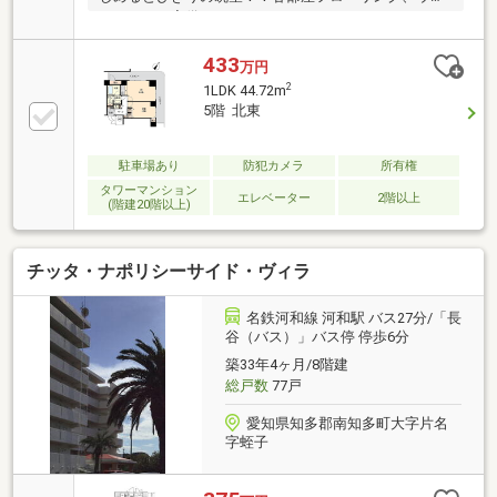
シュレット完備！！
433
万円
2
1LDK 44.72m
5階 北東
駐車場あり
防犯カメラ
所有権
タワーマンション
エレベーター
2階以上
(階建20階以上)
チッタ・ナポリシーサイド・ヴィラ
名鉄河和線 河和駅 バス27分/「長
谷（バス）」バス停 停歩6分
築33年4ヶ月/8階建
総戸数
77戸
愛知県知多郡南知多町大字片名
字蛭子