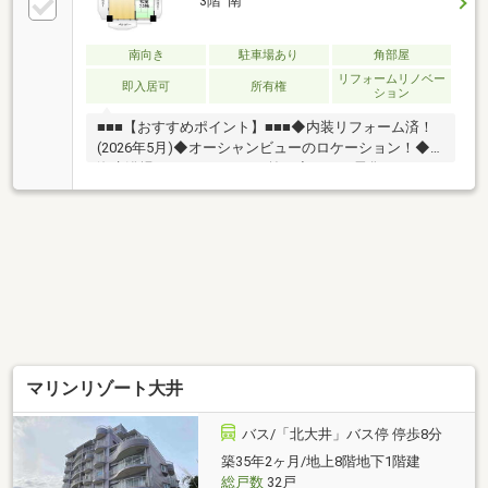
3階 南
南向き
駐車場あり
角部屋
リフォームリノベー
即入居可
所有権
ション
■■■【おすすめポイント】■■■◆内装リフォーム済！
(2026年5月)◆オーシャンビューのロケーション！◆
海水浴場、サーフィン目の前！◆オール電化のシステ
ムキッチン！＜リフォーム内容＞（2026年5月）シス
テムキッチン新品交換（TOCLAS）、ユニットバス新
品交換（LIXIL・1616）、温水洗浄便座交換、洗面化粧
台交換、全室クロス貼替え、フローリング張替(リビン
グ、廊下等)、フロアタイル張替（キッチン、洗面
所）、CF張替（トイレ）、網戸張替、洗濯パン交換、
ハウスクリーニング等■■■【周辺環境】■■■愛知県南
知多町 「山海」停 徒歩3分
マリンリゾート大井
バス/「北大井」バス停 停歩8分
築35年2ヶ月/地上8階地下1階建
総戸数
32戸