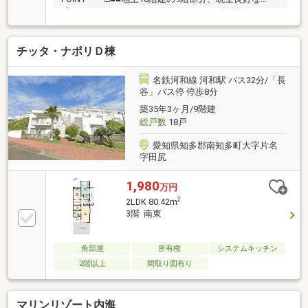
「1LDK」。■セカンドハウスとしてもご検討いただけ
ます。■LDKは約15.6帖、洋室は約8.0帖の広さ。■LDK
と洋室の間にはブラインドカーテンがあり、 シーン
チッタ・ナポリＤ棟
に合わせて、空間を仕切ることができます。■キッチ
ンは壁付けタイプ。IHクッキングヒーター仕様！■浴
室にも窓有◎ 浴槽に浸かりながら、開放的な景色を
名鉄河和線 河和駅 バス32分/「長
楽しめます。■洗濯機置場は廊下に設けられていま
谷」バス停 停歩8分
す。 来客時などに嬉しい、扉付きです。■24時間ゴ
築35年3ヶ月/9階建
ミ出し可。■敷地内に無料で利用可能な駐車場有。■ペ
総戸数
18戸
ットの飼育可能です(規約制限有)。
愛知県知多郡南知多町大字片名
字田尻
1,980
万円
2
2LDK 80.42m
3階 南東
角部屋
所有権
システムキッチン
2階以上
間取り図有り
マリンリゾート内海