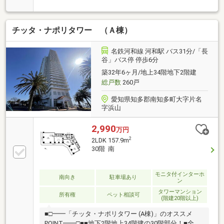
せます！■敷地内駐車場は無料！■名鉄河和線「河和」
駅：バス乗車約30分 「北大井」停より徒歩約5分■み
さき小学校■南知多中学校■スーパーおおいわ：車約18
チッタ・ナポリタワー （Ａ棟）
分（約7100ｍ）■ココカラファイン 南知多店：徒歩約
4分（約300ｍ）些細なことでも、ハウスドゥ 緑区徳重
まで、お気軽にお問合せ下さい♪
名鉄河和線 河和駅 バス31分/「長
谷」バス停 停歩6分
築32年6ヶ月/地上34階地下2階建
総戸数
260戸
愛知県知多郡南知多町大字片名
字浜山
2,990
万円
2
2LDK 157.9m
30階 南
モニタ付インターホ
南向き
駐車場あり
ン
タワーマンション
所有権
ペット相談可
(階建20階以上)
■□━━「チッタ・ナポリタワー (A棟)」のオススメ
POINT━━□■■地下2階地上34階建の30階部分！■全居