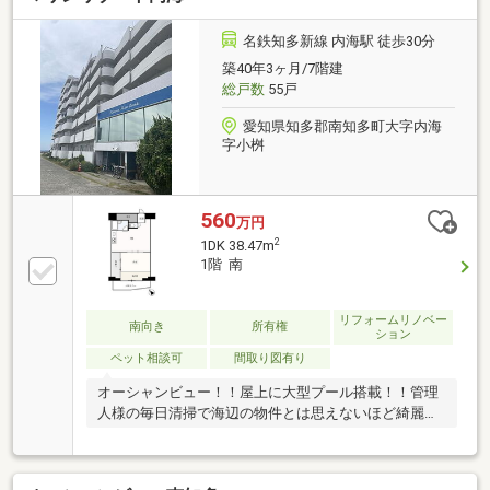
名鉄知多新線 内海駅 徒歩30分
築40年3ヶ月/7階建
総戸数
55戸
愛知県知多郡南知多町大字内海
字小桝
560
万円
2
1DK 38.47m
1階 南
リフォームリノベー
南向き
所有権
ション
ペット相談可
間取り図有り
オーシャンビュー！！屋上に大型プール搭載！！管理
人様の毎日清掃で海辺の物件とは思えないほど綺麗で
す！