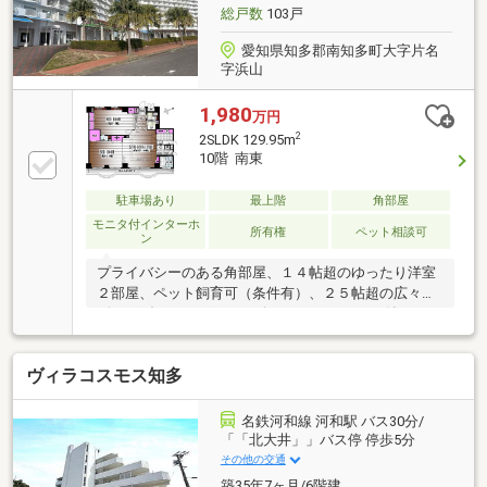
い一室です。
総戸数
103戸
愛知県知多郡南知多町大字片名
字浜山
1,980
万円
2
2SLDK 129.95m
10階 南東
駐車場あり
最上階
角部屋
モニタ付インターホ
所有権
ペット相談可
ン
プライバシーのある角部屋、１４帖超のゆったり洋室
２部屋、ペット飼育可（条件有）、２５帖超の広々リ
ビングダイニング、ハンズフリーTVモニター付きオー
トロック、室内は非常にきれいに使用されているた
め、美室！！。令和6年６月天井埋め込みエアコン新
ヴィラコスモス知多
規取付（３台）、キッチン・洗面・トイレ（１ヵ所）
床石貼。平成16年に約１９００万のリノベーション工
事！！
名鉄河和線 河和駅 バス30分/
「「北大井」」バス停 停歩5分
その他の交通
築35年7ヶ月/6階建