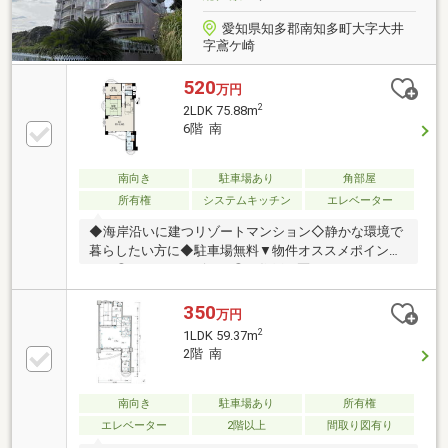
愛知県知多郡南知多町大字大井
字鳶ケ崎
520
万円
2
2LDK 75.88m
6階 南
南向き
駐車場あり
角部屋
所有権
システムキッチン
エレベーター
◆海岸沿いに建つリゾートマンション◇静かな環境で
暮らしたい方に◆駐車場無料▼物件オススメポイン
ト！◎オーシャンビュー◎１住戸１区画トランクルー
ムあり▼周辺環境◎みさき小学校まで３．８ｋｍ◎南
知多中学校まで１３．３ｋｍ〓〓〓〓〓お気軽にお問
350
万円
合せください〓〓〓〓〓「他の物件もまとめてみた
2
1LDK 59.37m
い」にもご対応いたします！◇提携金融機関も多数ご
2階 南
ざいます◇住宅ローン相談もお気軽にどうぞ！◇リフ
ォーム相談◇注文住宅建築相談 等々住まいに関す
ることは何でもご相談ください！！
南向き
駐車場あり
所有権
エレベーター
2階以上
間取り図有り