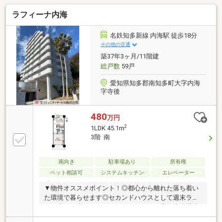
ラフィーナ内海
名鉄知多新線 内海駅 徒歩18分
その他の交通
築37年3ヶ月/11階建
総戸数
59戸
愛知県知多郡南知多町大字内海
字寺後
480
万円
2
1LDK 45.1m
3階 南
南向き
駐車場あり
所有権
ペット相談可
システムキッチン
エレベーター
▼物件オススメポイント！◎都心から離れた落ち着い
た環境で暮らせます◎セカンドハウスとして週末ライ
フを楽しむ事も・リモートワークにも！◎海水浴場徒
歩圏◎ペット飼育可（規約有り）※管理費などは半年