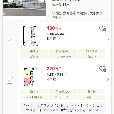
総戸数
25戸
愛知県知多郡南知多町大字大井
字小浜
400
万円
2
1LDK 45.4m
3階 南
南向き
駐車場あり
即入居可
所有権
エレベーター
2階以上
220
万円
2
1LDK 45.28m
2階 南
南向き
駐車場あり
所有権
ペット相談可
エレベーター
2階以上
☆○o。 オススメポイント 。o○☆■オーシャンビュ
ーのリゾートマンション♪■大切なペットと一緒に暮ら