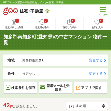
NTTグループ運営の不動産総合サイト goo住宅・不動産
1
0
0
0
最近検索した条件
最近見た物件
保存した条件
お気に入り
知多郡南知多町(愛知県)の中古マンション 物件一
覧
地域
変更する
知多郡南知多町
条件
変更する
指定なし
新着メールを受
検索条件を保存
アプリで探す
取る
42
件
が該当しました。