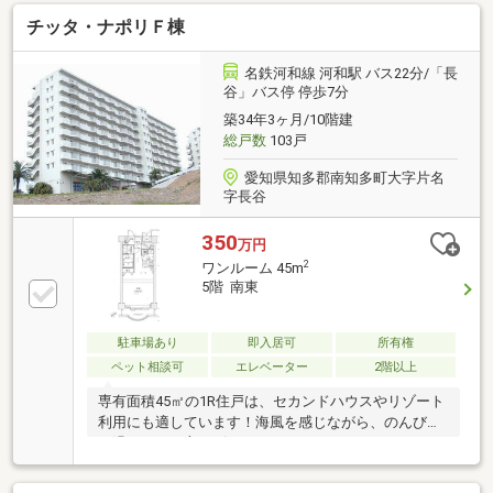
チッタ・ナポリＦ棟
名鉄河和線 河和駅 バス22分/「長
谷」バス停 停歩7分
築34年3ヶ月/10階建
総戸数
103戸
愛知県知多郡南知多町大字片名
字長谷
350
万円
2
ワンルーム 45m
5階 南東
駐車場あり
即入居可
所有権
ペット相談可
エレベーター
2階以上
専有面積45㎡の1R住戸は、セカンドハウスやリゾート
利用にも適しています！海風を感じながら、のんびり
と過ごしたい方にピッタリです♪