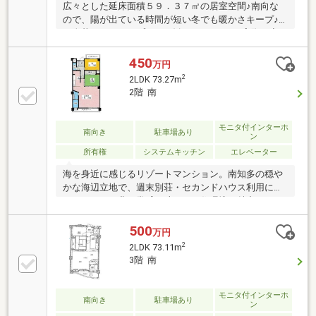
広々とした延床面積５９．３７㎡の居室空間♪南向な
ので、陽が出ている時間が短い冬でも暖かさキープ♪
一人暮らしやカップルにお勧めの１ＬＤＫ♪実際の空
間をご自身で体感ください♪
450
万円
2
2LDK 73.27m
2階 南
モニタ付インターホ
南向き
駐車場あり
ン
所有権
システムキッチン
エレベーター
海を身近に感じるリゾートマンション。南知多の穏や
かな海辺立地で、週末別荘・セカンドハウス利用にも
オススメで、非日常感を味わえる住環境が魅力です。
500
万円
2
2LDK 73.11m
3階 南
モニタ付インターホ
南向き
駐車場あり
ン