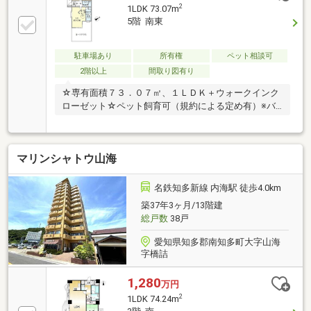
2
1LDK 73.07m
5階 南東
駐車場あり
所有権
ペット相談可
2階以上
間取り図有り
☆専有面積７３．０７㎡、１ＬＤＫ＋ウォークインク
ローゼット☆ペット飼育可（規約による定め有）※バ
ルコニーはルーフテラスとなります
マリンシャトウ山海
名鉄知多新線 内海駅 徒歩4.0km
築37年3ヶ月/13階建
総戸数
38戸
愛知県知多郡南知多町大字山海
字橋詰
1,280
万円
2
1LDK 74.24m