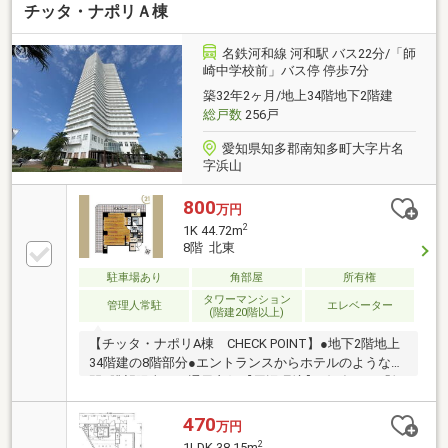
チッタ・ナポリＡ棟
名鉄河和線 河和駅 バス22分/「師
崎中学校前」バス停 停歩7分
築32年2ヶ月/地上34階地下2階建
総戸数
256戸
愛知県知多郡南知多町大字片名
字浜山
800
万円
2
1K 44.72m
8階 北東
駐車場あり
角部屋
所有権
タワーマンション
管理人常駐
エレベーター
(階建20階以上)
【チッタ・ナポリA棟 CHECK POINT】●地下2階地上
34階建の8階部分●エントランスからホテルのような空
間●眺望陽当たり通風良好【周辺環境】●知多バス「師
崎中学校」停まで徒歩可6分。 「名鉄河和線「河
和」駅へバスでアクセス可。【お客様とのお約束】・
470
万円
物件を購入するにあたり、購入の流れを事前に明確に
2
1LDK 38.15m