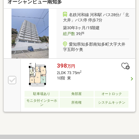
オーシャンビュー南知多
名鉄河和線 河和駅 バス28分/「北
大井」バス停 停歩7分
築30年3ヶ月/15階建
総戸数
39戸
愛知県知多郡南知多町大字大井
字五郎ケ奥
398
万円
2
2LDK 73.75m
10階 東
駐車場あり
角部屋
オートロック
モニタ付インターホ
所有権
システムキッチン
ン