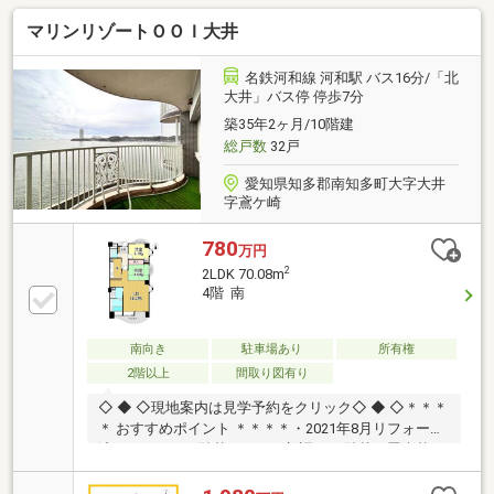
分ずつの自動引き落としになります▼周辺環境◎内海
マリンリゾートＯＯＩ大井
小学校まで徒歩１３分◎南知多中学校まで徒歩１９分
◎スーパーＹＡＮＡＧＩ内海店まで徒歩９分〓〓〓〓
〓お気軽にお問合せください〓〓〓〓〓「他の物件も
名鉄河和線 河和駅 バス16分/「北
まとめてみたい」にもご対応いたします！◇提携金融
大井」バス停 停歩7分
機関も多数ございます◇住宅ローン相談もお気軽にど
築35年2ヶ月/10階建
うぞ！◇リフォーム相談 等々住まいに関することは
総戸数
32戸
何でもご相談ください
愛知県知多郡南知多町大字大井
字鳶ケ崎
780
万円
2
2LDK 70.08m
4階 南
南向き
駐車場あり
所有権
2階以上
間取り図有り
◇ ◆ ◇現地案内は見学予約をクリック◇ ◆ ◇＊＊＊
＊ おすすめポイント ＊＊＊＊・2021年8月リフォーム
済！！（クロス貼替、トイレ新調・CF貼替、畳表替
え、フローリング上貼り、障子張替え）・オーシャン
ビュー♪・角部屋☆・駐車場あり♪（無料）＊＊＊＊＊