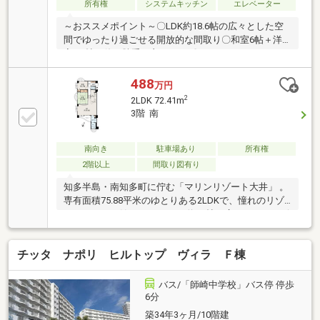
所有権
システムキッチン
エレベーター
～おススメポイント～〇LDK約18.6帖の広々とした空
間でゆったり過ごせる開放的な間取り〇和室6帖＋洋
室6.2帖の使い勝手の良い2LDK〇ゆとりあるバルコニ
ーでリゾート気分を満喫できます〇南知多エリアの海
近くの立地でセカンドハウスにもおすすめ～利便性高
488
万円
い周辺環境～〇海を身近に感じられる自然豊かな住環
2
2LDK 72.41m
境〇休日のリフレッシュやマリンレジャーも楽しめる
3階 南
ロケーション
南向き
駐車場あり
所有権
2階以上
間取り図有り
知多半島・南知多町に佇む「マリンリゾート大井」 。
専有面積75.88平米のゆとりある2LDKで、憧れのリゾ
ートライフを始めませんか？ 約16帖の広々としたリビ
ングダイニングは、ご家族や友人が集まってもゆった
りくつろげる空間です 。3ヶ所に設けられたバルコニ
チッタ ナポリ ヒルトップ ヴィラ Ｆ棟
ーからは心地よい風が吹き込み、出窓が空間にさらな
る開放感をもたらします 。8帖の和室もあり、波音を
感じながらのリラックスタイムに最適です 。週末のセ
バス/「師崎中学校」バス停 停歩
カンドハウスやワーケーションの拠点として、自然豊
6分
かな環境でのびのび暮らしたい方にぜひおすすめした
築34年3ヶ月/10階建