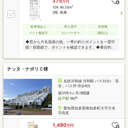
375
万円
2
1DK 46.35m
3階 南東
駐車場あり
即入居可
所有権
ペット相談可
エレベーター
2階以上
◆窓から片名漁港の他、一帯の釣りポイントを一望可
能！双眼鏡で、ポイントを確認できます。◆乗合釣船
まで車で2分。 早朝の出発でも、部屋でゆっくり休ん
で 、誰にも邪魔されずバッチリ準備で出発可能！◆チ
ッタナポリ内の広大な敷地は、いつも綺麗に管理され
チッタ・ナポリＣ棟
た芝生とレンガ敷きの歩道です。 自動車の通行も少
いのでワンちゃんとロングリードで散歩すれば、毎日
ドックラン！ 恥ずかしがりやのワンちゃんもおおら
名鉄河和線 河和駅 バス32分/「長
かな犬友達と触れ合える様になってます。 眼下の漁
谷」バス停 停歩8分
港に降りたら、退屈しません！◆管理費の安さ、ガス
築35年3ヶ月/8階建
コンロのキッチン、広いお風呂、くつろげる部屋、定
総戸数
98戸
住率はチッタナポリ内でも高いです！
愛知県知多郡南知多町大字片名
字田尻
1,480
万円