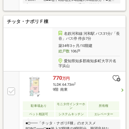
室バルコニーに面した陽当り・通風・眺望良好な住ま
い。■ゆとりある約24.7帖のLDKは2面採光◎■ご家族や
ゲストと会話を楽しみながら調理できる、対面式キッ
チッタ・ナポリＦ棟
チンが採用されています。■LDKに海を眺めながら作業
ができる、カウンタースペース有。■洗面室・トイレ
は2ヶ所！洗面室と脱衣室が分かれているのも嬉しい
名鉄河和線 河和駅 バス31分/「長
ポイントです。■大切なペットと一緒に暮らせます(細
谷」バス停 停歩7分
則有)。■敷地内駐車場が無料でお使いいただけます(車
築34年3ヶ月/10階建
種による)。詳しくはお問い合わせくださいませ。
総戸数
106戸
愛知県知多郡南知多町大字片名
字浜山
770
万円
2
1LDK 64.73m
9階 南東
モニタ付インターホ
駐車場あり
所有権
ン
ペット相談可
システムキッチン
エレベーター
■□━━「チッタ・ナポリF棟」のオススメ
POINT━━□■■地上10階建の9階部分、眺望良好な