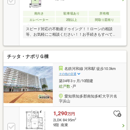
南向き
駐車場あり
所有権
エレベーター
2階以上
間取り図有り
スピード対応の不動産ドゥイング！！ローンの相談
等、お気軽にご相談ください！！お手続きもすべてド
ゥイングがやります！！最後まで責任をもってご契
約、お引渡しをさせて頂きます。お客様とのご縁を大
切にする不動産屋です！お引渡し後も何かありました
チッタ・ナポリＧ棟
ら、ご相談ください♪
名鉄河和線 河和駅 徒歩10.3km
その他の交通
築34年3ヶ月/10階建
総戸数
-戸
愛知県知多郡南知多町大字片名
字浜山
1,290
万円
2
2LDK 84.95m
9階 南東