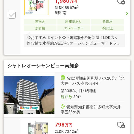
1,980
万円
＊＊＊＊＊＊＊＊＊＊＊ ーーライフ・インフォメー
2
3LDK 88.67m
ションーー・みさき小学校（徒歩約44分）・南知多中
8階 南
学校（徒歩約156分）ーーーーーーーーーーーーーー
ーーー Ｍ＆Ｋホームでは、◆お客様第一目線のスタッ
南向き
駐車場あり
角部屋
フが親身になってお家探しのサポートを致します！！
所有権
エレベーター
2階以上
◆住宅ローンアドバイザーによる資金相談が可能です
◇おすすめポイント◇・8階部分の角部屋！LDK広々
♪
約17帖で水平線が広がるオーシャンビュー☆・ドラッ
グストア、ホームセンター1Km圏内♪・R4一部リフォ
ーム済（クロス、タイル）◇周辺環境◇・名鉄河和線
「河和駅」駅：バス約16分・バス「北大井」停：徒歩
シャトレオーシャンビュー南知多
約7分・みさき小学校：徒歩約48分・師崎中学校：徒
歩約25分
名鉄河和線 河和駅 バス20分/「北
大井」バス停 停歩4分
築30年3ヶ月/15階建
総戸数
39戸
愛知県知多郡南知多町大字大井
字五郎ケ奥
798
万円
2
2LDK 70.12m