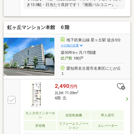
き13.0帖・日当たり良好です！『南面バルコニー』南
向きで陽当たり良好！広々としたバルコニーで洗濯物
のスペースに困りません！◆設備仕様◆『リフォーム
済』2026年1月■水回り：キッチン、バス、洗面、トイ
虹ヶ丘マンション本館 ６階
レ■内装：クロス全室、床材、建具他◆リフォーム相
談可◆ご要望があれば物件引渡し後、ご入居前にリフ
ォーム可能です！ご相談ください！◆大容量収納◆全
地下鉄東山線 星ヶ丘駅 徒歩5分
居室収納付き、シューズクローゼットもあるため収納
その他の交通
スペースには困りません！◆電子キー◆鍵の開け閉め
築50年6ヶ月/17階建
が楽な電子キーを採用！
総戸数
180戸
愛知県名古屋市名東区にじが丘
１
2,490
万円
2
2LDK 71.09m
6階 北
モニタ付インターホ
浴室乾燥機
即入居可
ン
リフォームリノベー
所有権
エレベーター
ション