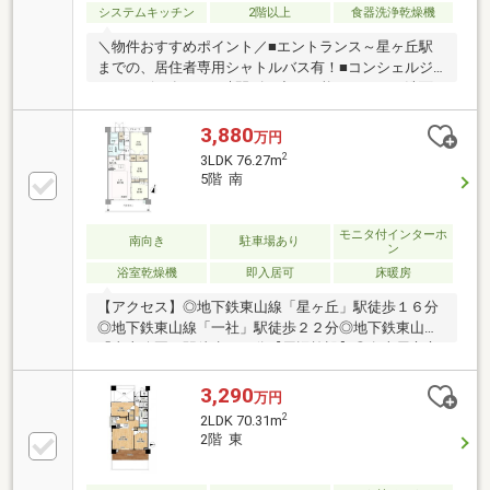
システムキッチン
2階以上
食器洗浄乾燥機
＼物件おすすめポイント／■エントランス～星ヶ丘駅
までの、居住者専用シャトルバス有！■コンシェルジ
ュサービス有！■24時間ゴミ出し可能！■2wayの洗面
室で家事導線◎！■奥行約2.5ｍのゆとりあるバルコニ
ー！■南向き(ガーデンヴィラ)かつ、最上階につき陽当
3,880
万円
たり・通風、大変良好です！■バルコニー側からの、
2
3LDK 76.27m
視線が気にならない住戸位置です。■作業スペースを
5階 南
確保しやすい、対面式Ｌ字キッチン！＼充実の周辺施
設／■西山小学校まで徒歩約5分■神丘中学校まで徒歩
約11分■西山ストアまで徒歩約4分■植園公園まで徒歩
モニタ付インターホ
南向き
駐車場あり
ン
約4分■弊社の特徴について定休日無し、即日対応可能
浴室乾燥機
即入居可
床暖房
です。
【アクセス】◎地下鉄東山線「星ヶ丘」駅徒歩１６分
◎地下鉄東山線「一社」駅徒歩２２分◎地下鉄東山線
「東山公園」駅徒歩３０分【周辺施設】◎名古屋市立
西山小学校まで５４０ｍ（徒歩７分）◎名古屋市立神
丘中学校まで８５０ｍ（徒歩１１分）◎セブンイレブ
3,290
万円
ン名古屋西山本通3丁目店まで６９０ｍ（徒歩９分）
2
2LDK 70.31m
【その他】◎管理費：１５，９００円/月◎修繕積立
2階 東
金：１１，４４０円/月◎駐車場：６台（月額２，００
０円～金１２，０００円/台）◎駐輪場：有（月額２０