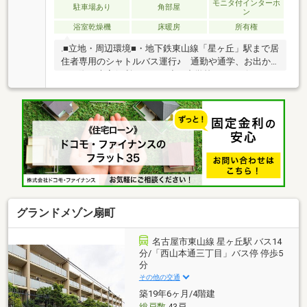
０円）バイク置き場：有（月額２，０００円）◎ペッ
モニタ付インターホ
駐車場あり
角部屋
ン
ト飼育可能（飼育細則あり）◎コンシェルジュサービ
浴室乾燥機
床暖房
所有権
ス付き◎無料シャトルバスあり
.■立地・周辺環境■・地下鉄東山線「星ヶ丘」駅まで居
住者専用のシャトルバス運行♪ 通勤や通学、お出か
けの際に大変便利です！・小・中学校、コンビニ、ド
ラッグストアが歩圏内に揃っているので生活至便♪■お
すすめポイント■・開放的な角住戸です！全居室6帖以
上あるのでお部屋も広々♪・階下に住戸が無いので、
子育て世帯やペットを飼っている方にもおすすめ♪・
床暖房、食洗機、ディスポーザーなど暮らしを豊かに
する設備が充実しています！・ウォークインクローゼ
ットやシューズインクローク付きで収納豊富です！・
お客様のご要望に応じて追加リフォームのご相談も承
ります♪是非一度、現地ご内覧ください！
グランドメゾン扇町
名古屋市東山線 星ヶ丘駅 バス14
分/「西山本通三丁目」バス停 停歩5
分
その他の交通
築19年6ヶ月/4階建
総戸数
43戸