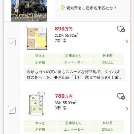
い！
愛知県名古屋市名東区社台３
890
万円
2
2LDK 56.32m
7階 南
南向き
駐車場あり
最上階
所有権
エレベーター
2階以上
通勤も日々の買い物もスムーズな好立地で、タイパ抜
群の暮らしを。◆東山線「上社」駅まで徒歩9分！栄
や名古屋駅へも乗り換えなしでアクセス良好。 ◆スー
パーや病院、コンビニが徒歩10分圏内に揃い、忙しい
毎日をしっかりサポート。◆全居室に収納完備。お部
780
万円
屋がスッキリ片付き、家具の配置もしやすい間取りで
2
3DK 55.09m
す。◆7階最上階の南向きで、採光も風通しも文句な
3階 南
しの心地よさ！生活利便性と快適性を両立した賢い選
択。まずはお気軽に見学予約ボタンをCLICK！
『CENTURY21リラックホーム』『ご案内』から『アフ
南向き
駐車場あり
角部屋
ターフォロー』まで、同じスタッフが担当させて頂く
所有権
エレベーター
2階以上