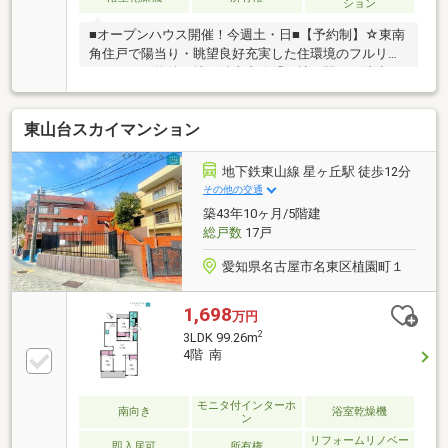
ション
■オープンハウス開催！今週土・日■【予約制】☆東南
角住戸で陽当り・眺望良好充実した住環境のフルリノ
ベーション物件！地下鉄東山線「一社」駅まで徒歩９
分！＜物件情報＞２０２５年５月リノベーション完了
食洗機付きキッチンで食後もゆったり過ごせます♪床
東山台スカイマンション
クッションフロアで素足でも快適♪新しいユニットバ
スでゆったりバスタイム♪家族全員分の荷物がしまえ
る大容量のウォークインクローゼット＜周辺環境＞■
地下鉄東山線 星ヶ丘駅 徒歩12分
亀の井保育園：徒歩６分■名東小学校：徒歩約３分■神
その他の交通
丘中学校：徒歩１６分■セブンイレブン：徒歩３分■名
築43年10ヶ月/5階建
東郵便局：徒歩２分■マックスバリュー一社店：徒歩
総戸数
17戸
９分
愛知県名古屋市名東区植園町１
1,698
万円
2
3LDK 99.26m
4階 南
モニタ付インターホ
南向き
浴室乾燥機
ン
リフォームリノベー
即入居可
所有権