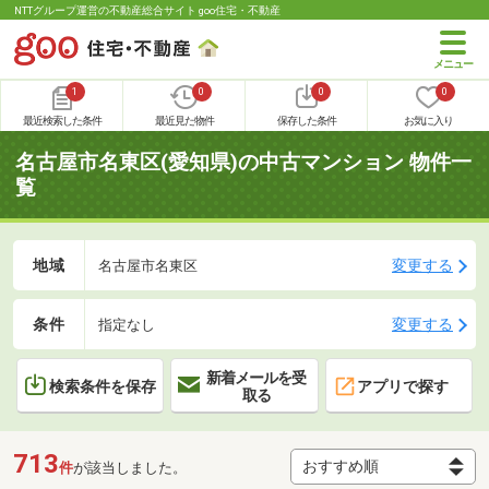
NTTグループ運営の不動産総合サイト goo住宅・不動産
1
0
0
0
最近検索した条件
最近見た物件
保存した条件
お気に入り
名古屋市名東区(愛知県)の中古マンション 物件一
覧
地域
変更する
名古屋市名東区
条件
変更する
指定なし
新着メールを受
検索条件を保存
アプリで探す
取る
713
件
が該当しました。