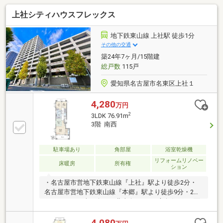
上社シティハウスフレックス
地下鉄東山線 上社駅 徒歩1分
その他の交通
築24年7ヶ月/15階建
総戸数
115戸
愛知県名古屋市名東区上社１
4,280
万円
2
3LDK 76.91m
3階 南西
駐車場あり
角部屋
浴室乾燥機
リフォームリノベー
床暖房
所有権
ション
・名古屋市営地下鉄東山線『上社』駅より徒歩2分・
名古屋市営地下鉄東山線『本郷』駅より徒歩9分・2面
バルコニー（南西向き、北東向き）・3方角住戸・2面
採光のLD（約12.3畳）
4,080