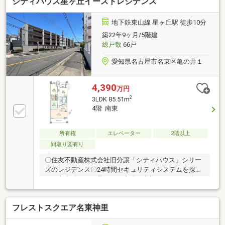
シティハウス星ヶ丘イーストレジデンス
を新設◆東向きへレイアウト変更した対面式キッチン
で、家族との会話も自然に弾みます◆大京旧分譲×熊
谷組施工のライオンズマンション◆宅配BOX・オート
地下鉄東山線 星ヶ丘駅 徒歩10分
ロック完備。2023年にEVセミリニューアル工事実施済
築22年9ヶ月/5階建
み
総戸数
66戸
愛知県名古屋市名東区亀の井１
4,390
万円
2
3LDK 85.51m
4階 南東
所有権
エレベーター
2階以上
間取り図有り
〇住友不動産株式会社旧分譲「シティハウス」シリー
ズのレジデンス〇24時間セキュリティシステムを採用
し、安心感のある暮らしを実現〇大切なペットと暮ら
せるマンションです（飼育細則あり）〇エントランス
にはゆとりあるラウンジスペースを設け、上質な住ま
フレストスクエア名東神里
いを演出〇2026年7月下旬リフォーム完成予定 フロ
ーリング張替え、クロス張替え、キッチン交換、トイ