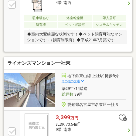
できるため、まるで【平屋】のようなスムーズな使い
4階 南西
勝手も兼ね備えています。日々のワンちゃんのお散歩
や、重い荷物がある日もエレベーター待ちがなくスト
レスフリーです。室内は上質な空間にリノベーション
駐車場あり
浴室乾燥機
即入居可
済み。大容量のファミリークローゼットも備わりすっ
所有権
ペット相談可
システムキッチン
きり片付きます。快適なマンションライフを始めてみ
◆室内大変綺麗な状態です！◆ペット飼育可能なマン
ませんか？
ションです♪（飼育制限有）◆平成21年7月築です
♪【豊かな緑とレジャー】東山公園へ2駅、歩いても行
ける好アクセス！休日のお出かけやお散歩に最適！
【暮らしの利便性】セブンイレブンが歩いてすぐ！ち
ライオンズマンション一社東
ょっとした買い物も一瞬で済む快適さ♪【抜群の通
学・子育て環境】学校まではしっかり整備された歩道
で安心通学。公園や大型文具店「ジムキング」がすぐ
地下鉄東山線 上社駅 徒歩8分
そば！【充実のグルメ環境】名店イタリアン「ジラソ
その他の交通
ーレ」をはじめ、魅力的な飲食店が身近に揃う贅沢な
築29年/14階建
ロケーション◎住宅ローンのご相談も承っておりま
総戸数
39戸
す！物件の詳細等お気軽にお問い合わせください♪
愛知県名古屋市名東区一社３
3,399
万円
2
3LDK 70.54m
9階 南東