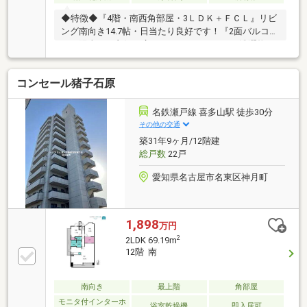
◆特徴◆『4階・南西角部屋・3ＬＤＫ＋ＦＣＬ』リビ
ング南向き14.7帖・日当たり良好です！『2面バルコニ
ー』陽当たり良好！広々としたバルコニーで洗濯物の
スペースに困りません！◆設備仕様◆『2026年5月リ
フォーム完工』■水回り：キッチン、バス、洗面、ト
コンセール猪子石原
イレ、配管■内装：クロス全室、床材、建具他◆リフ
ォーム相談可◆ご要望があれば物件引渡し後、ご入居
前にリフォーム可能です！ご相談ください！◆大容量
名鉄瀬戸線 喜多山駅 徒歩30分
収納◆全居室収納付き、ファミリークローゼット、廊
その他の交通
下収納、シューズクローゼットもあるため収納スペー
築31年9ヶ月/12階建
スには困りません！
総戸数
22戸
愛知県名古屋市名東区神月町
1,898
万円
2
2LDK 69.19m
12階 南
南向き
最上階
角部屋
モニタ付インターホ
浴室乾燥機
即入居可