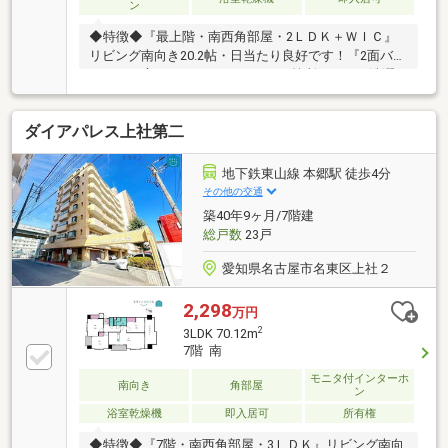
ン
◆特徴◆『最上階・南西角部屋・2ＬＤＫ＋ＷＩＣ』
リビング南向き20.2帖・日当たり良好です！『2面バル
コニー』広々としたバルコニーが2箇所あるので洗濯
物のスペースに困りません！◆設備仕様◆『2021年リ
フォーム済』■水回り：キッチン、バス、洗面、トイ
ダイアパレス上社第二
レ■内装：クロス全室、床材◆大容量収納◆全居室収
納付き、ウォークインクローゼット、シューズクロー
ゼットもあるため収納スペースには困りません！◆リ
地下鉄東山線 本郷駅 徒歩4分
フォーム相談可◆ご要望があれば物件引渡し後、ご入
その他の交通
居前にリフォーム可能です！ご相談ください！
築40年9ヶ月/7階建
総戸数
23戸
愛知県名古屋市名東区上社２
2,298
万円
2
3LDK 70.12m
7階 南
モニタ付インターホ
南向き
角部屋
ン
浴室乾燥機
即入居可
所有権
◆特徴◆『7階・南西角部屋・3ＬＤＫ』リビング南向