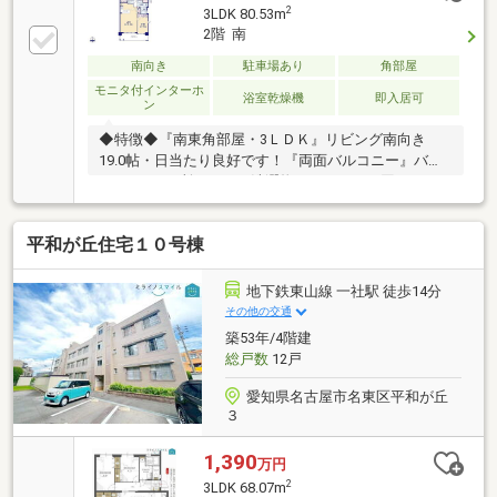
2
3LDK 80.53m
2階 南
南向き
駐車場あり
角部屋
モニタ付インターホ
浴室乾燥機
即入居可
ン
◆特徴◆『南東角部屋・3ＬＤＫ』リビング南向き
19.0帖・日当たり良好です！『両面バルコニー』バル
コニーが2か所あるので洗濯物のスペースに困りませ
ん！『ペット2匹可』ワンチャン、ネコちゃんの飼育
可（規約有）！◆設備仕様◆『リフォーム済』2024年
平和が丘住宅１０号棟
7月■水回り：キッチン、浴室、洗面室■内装：フロー
リング・フロアタイル・クロス張替、照明器具、網戸
張替、エアコン他◆宅配ボックス◆外出していても荷
地下鉄東山線 一社駅 徒歩14分
物が受け取れるので、再配達依頼をかける手間が省け
その他の交通
ます♪◆大容量収納◆全居室収納付き、パントリー、
築53年/4階建
リビング収納、シューズボックスもあるため収納スペ
総戸数
12戸
ースには困りません！
愛知県名古屋市名東区平和が丘
３
1,390
万円
2
3LDK 68.07m