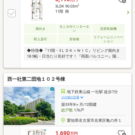
2
3LDK 90.03m
11階 南
モニタ付インターホ
南向き
浴室乾燥機
ン
リフォームリノベー
即入居可
所有権
ション
◆特徴◆『11階・3ＬＤＫ＋ＷＩＣ』リビング南向き
18.5帖・日当たり良好です！『両面バルコニー』陽当
たり良好！広々としたバルコニーで洗濯物のスペース
に困りません！◆設備仕様◆『2026年10月リフォーム
完工』■水回り：キッチン、バス、洗面、トイレ、配
西一社第二団地１０２号棟
管■内装：クロス全室、床材、建具他◆リフォーム相
談可◆ご要望があれば物件引渡し後、ご入居前にリフ
ォーム可能です！ご相談ください！◆大容量収納◆全
地下鉄東山線 一社駅 徒歩7分
居室収納付き、ウォークインクローゼット、パントリ
その他の交通
ー、シューズクローゼットもあるため収納スペースに
築53年8ヶ月/12階建
は困りません！
総戸数
176戸
愛知県名古屋市名東区亀の井１
1,690
万円