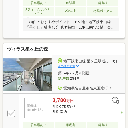
駐車場あり
角部屋
所有権
リフォームリノベー
2階以上
宅配ボックス
ション
－物件のおすすめポイント－▼立地・地下鉄東山線
「星ヶ丘」徒歩15分 他▼特徴・LDKは約17.3帖、会話
が弾む対面式キッチン・2面バルコニー仕様、通風も
良好・各洋室にクローゼットを設置・玄関アルコーブ
有・オートロック・宅配ボックス付▼2026年4月室内
ヴィラス星ヶ丘の森
リフォーム内容【交換】UB、洗面化粧台、トイレ、キ
ッチン(水栓) 等【その他】フローリング貼(LDK・洋室
全室・廊下)、クロス貼(壁・天井) 等▼周辺環境・イオ
地下鉄東山線 星ヶ丘駅 徒歩18分
ンメイトピア店 徒歩8分(約600m)■ ご希望の住まい探
その他の交通
しをお手伝いします ━━━━━・・・物件の詳細・ご
築14年7ヶ月/8階建
相談はお気軽にお問い合わせください。
総戸数
284戸
愛知県名古屋市名東区扇町２
3,780
万円
2
2LDK 75.58m
8階 南西
駐車場あり
床暖房
所有権