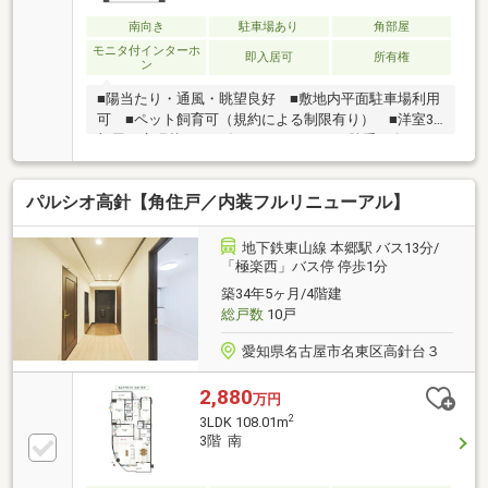
寝スペースとしても利用可能な和室有り！◆浴室やキ
ッチンにも窓が設けられ、換気環境良好！◆バルコニ
南向き
駐車場あり
角部屋
ーには便利なスロップシンク付きです！
モニタ付インターホ
即入居可
所有権
ン
■陽当たり・通風・眺望良好 ■敷地内平面駐車場利用
可 ■ペット飼育可（規約による制限有り） ■洋室3
部屋 床張替（2025年） ■キッチンに勝手口有り ■
浴室に窓有り ■バルコニーにスロップシンク有り ■ア
ウトポール設計・ハイサッシュ・10ｍのワイドスパン
パルシオ高針【角住戸／内装フルリニューアル】
の間取り ■全居室6帖以上 ■丁寧にご使用の物件で
す
地下鉄東山線 本郷駅 バス13分/
「極楽西」バス停 停歩1分
築34年5ヶ月/4階建
総戸数
10戸
愛知県名古屋市名東区高針台３
2,880
万円
2
3LDK 108.01m
3階 南