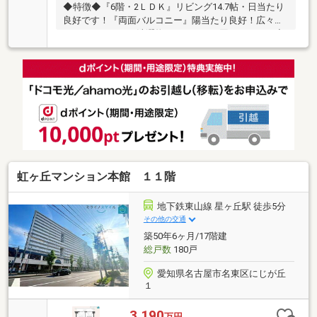
◆特徴◆『6階・2ＬＤＫ』リビング14.7帖・日当たり
良好です！『両面バルコニー』陽当たり良好！広々と
したバルコニーで洗濯物のスペースに困りません！◆
設備仕様◆『2026年9月リフォーム完工』■水回り：キ
ッチン、バス、洗面、トイレ、配管■内装：クロス全
室、床材、建具他◆リフォーム相談可◆ご要望があれ
ば物件引渡し後、ご入居前にリフォーム可能です！ご
相談ください！◆大容量収納◆全居室収納付き、シュ
ーズクローゼットもあるため収納スペースには困りま
せん！※告知事項あり
虹ヶ丘マンション本館 １１階
地下鉄東山線 星ヶ丘駅 徒歩5分
その他の交通
築50年6ヶ月/17階建
総戸数
180戸
愛知県名古屋市名東区にじが丘
１
3,190
万円