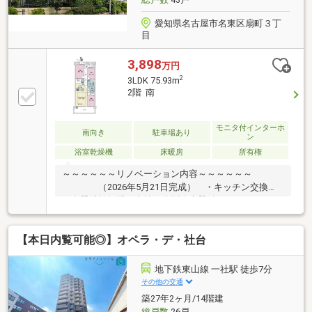
愛知県名古屋市名東区扇町３丁
目
3,898
万円
2
3LDK 75.93m
2階 南
モニタ付インターホ
南向き
駐車場あり
ン
浴室乾燥機
床暖房
所有権
～～～～～～リノベーション内容～～～～～～
（2026年5月21日完成） ・キッチン交換
（食器洗乾燥機、水栓一体型浄水器付） ・ユニット
バス交換（浴室暖房乾燥機付） ・トイレ交換 ・給
湯器交換（エコジョーズ） ・床暖房マット取替 ・
【本日内覧可能◎】オペラ・デ・社台
エアコン交換（１台）・・等～～～～～～～～～～～
～～～～～～～～～～すべてのステージでお客様に安
心をお届けしますSTAGE１． 仕入れ品質 STAGE２．
地下鉄東山線 一社駅 徒歩7分
プランニング品質 STAGE３． 施工品質 STAGE４． ア
その他の交通
フターサービス品質
築27年2ヶ月/14階建
総戸数
26戸