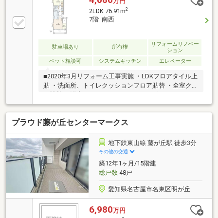
万円
2
2LDK 76.91m
7階 南西
リフォームリノベー
駐車場あり
所有権
ション
ペット相談可
システムキッチン
エレベーター
■2020年3月リフォーム工事実施 ・LDKフロアタイル上
貼 ・洗面所、トイレクッションフロア貼替 ・全室クロ
ス貼替 ・洋室カーペット⇒フローリング ・エコカラッ
ト施工 ・キッチン交換 ・ユニットバス交換■キッチン
スタジオあり（有償）名東区の中でも特に人気の高い
プラウド藤が丘センターマークス
「上社」エリアに位置する《上社シティハウスフレッ
クス》。地下鉄東山線「上社」駅まで徒歩1分という
利便性が魅力で、雨の日の駅へアクセスも安心です。
地下鉄東山線 藤が丘駅 徒歩3分
その他の交通
築12年1ヶ月/15階建
総戸数
48戸
愛知県名古屋市名東区明が丘
6,980
万円