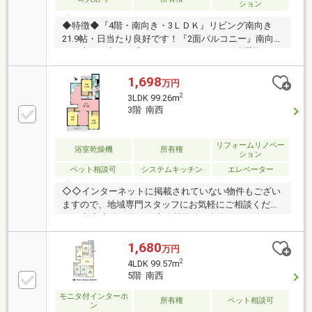
ション
◆特徴◆『4階・南向き・3ＬＤＫ』リビング南向き
21.9帖・日当たり良好です！『2面バルコニー』南向き
で陽当たり良好！広々としたバルコニーで洗濯物のス
ペースに困りません！◆設備仕様◆『リフォーム済』
2025年8月■水回り：洗面所、トイレ、給湯器■内装：
1,698
万円
全室クロス、床材、網戸他◆リフォーム相談可◆ご要
2
3LDK 99.26m
望があれば物件引渡し後、ご入居前にリフォーム可能
3階 南西
です！ご相談ください！◆大容量収納◆全居室収納付
き、廊下収納、シューズクローゼットもあるため収納
スペースには困りません！
リフォームリノベー
浴室乾燥機
所有権
ション
ペット相談可
システムキッチン
エレベーター
◇◇インターネットに掲載されていない物件もござい
ますので、地域専門スタッフにお気軽にご相談くださ
い。◇◇◆他の物件や未公開物件も数多くご紹介して
おります。住宅ローンで困りのお客様も丁寧にわかり
やすくご説明させていただきます。フリーダイヤル
1,680
万円
0120-21-2200 センチュリー21興和不動産にお気軽に
2
4LDK 99.57m
お電話ください。お住替えのお客様には買取保証も含
5階 南西
めて売却ご相談うけたまわります。
モニタ付インターホ
所有権
ペット相談可
ン