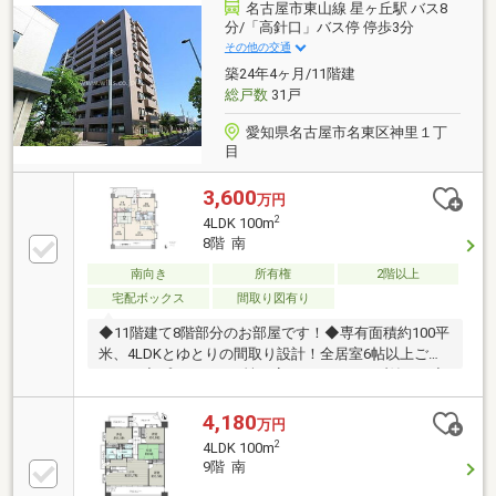
レ交換、洗面所・トイレのフロアタイル張替え、和室
名古屋市東山線 星ヶ丘駅 バス8
カラー畳交換を実施予定
分/「高針口」バス停 停歩3分
その他の交通
築24年4ヶ月/11階建
総戸数
31戸
愛知県名古屋市名東区神里１丁
目
3,600
万円
2
4LDK 100m
8階 南
南向き
所有権
2階以上
宅配ボックス
間取り図有り
◆11階建て8階部分のお部屋です！◆専有面積約100平
米、4LDKとゆとりの間取り設計！全居室6帖以上ござ
います◆プライバシー性を高めるアルコーブ付き！◆
二面バルコニー付きの開放感良好な住戸◆全居室収納
付きでお部屋もすっきり、空間を有効に使えます◆南
4,180
万円
向きで、明るい陽射しと気持ちの良い風を感じられる
2
4LDK 100m
お住まいです！◆LDKは広々約20帖！ご家族揃ってゆ
9階 南
ったりお過ごしいただけます！◆客間やお子様のお昼