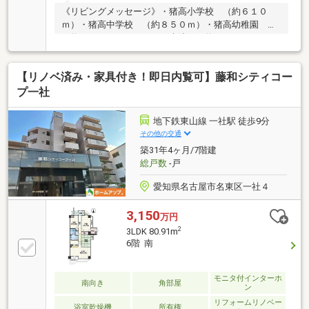
『1ゲスト・1担当制』です！
《リビングメッセージ》・猪高小学校 （約６１０
ｍ）・猪高中学校 （約８５０ｍ）・猪高幼稚園
（約６６０ｍ）・すぎやま病院 （約６０ｍ）・ロー
ソン名東社台 （約８０ｍ）・コープあいち上社店
（約３５０ｍ）・丁田公園 （約６００ｍ）《担当者
【リノベ済み・家具付き！即日内覧可】藤和シティコー
より一言》・不動産は実際に室内をご覧になってみな
いと、わからないことがたくさんあります。是非一度
プ一社
室内をご見学いただき、こちらのお部屋の良さを体感
ください。
地下鉄東山線 一社駅 徒歩9分
その他の交通
築31年4ヶ月/7階建
総戸数
-戸
愛知県名古屋市名東区一社４
3,150
万円
2
3LDK 80.91m
6階 南
モニタ付インターホ
南向き
角部屋
ン
リフォームリノベー
浴室乾燥機
所有権