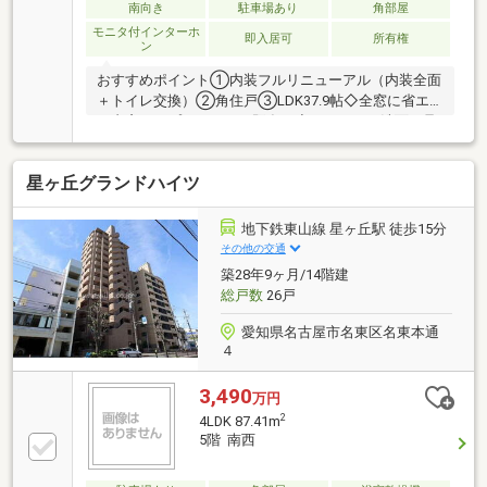
南向き
駐車場あり
角部屋
モニタ付インターホ
即入居可
所有権
ン
おすすめポイント①内装フルリニューアル（内装全面
＋トイレ交換）②角住戸③LDK37.9帖◇全窓に省エ
ネ内窓インプラスつき（既存）◇キッチンと洗面に足
元暖房機つき◇４LDK対応可能（オプション）◇敷地
内平面駐車場1台契約中埋め込みエアコン／給湯器エ
星ヶ丘グランドハイツ
コジョーズ
地下鉄東山線 星ヶ丘駅 徒歩15分
その他の交通
築28年9ヶ月/14階建
総戸数
26戸
愛知県名古屋市名東区名東本通
４
3,490
万円
2
4LDK 87.41m
5階 南西