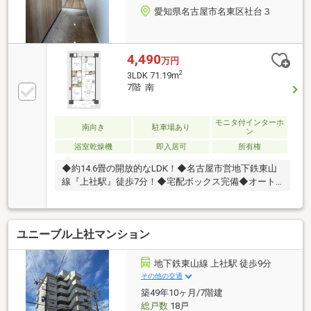
愛知県名古屋市名東区社台３
4,490
万円
2
3LDK 71.19m
7階 南
モニタ付インターホ
南向き
駐車場あり
ン
浴室乾燥機
即入居可
所有権
◆約14.6畳の開放的なLDK！◆名古屋市営地下鉄東山
線『上社駅』徒歩7分！◆宅配ボックス完備◆オート
ロック付でセキュリティもしっかりしているので、単
身女性の方も、お子様のみのお留守番も安心です！
【こんなあなたにおすすめです！】◎リノベーション
ユニーブル上社マンション
済み物件をお探しの方！◎大切なペットと一緒に住め
る物件をお探しの方！◆◇気になる物件、すぐ見て・
すぐ聞ける！◇◆◎最新の販売状況や価格改定など、
地下鉄東山線 上社駅 徒歩9分
リアルタイムで情報を更新しています。◎まずはご相
その他の交通
談だけでも大歓迎です」「現地見学も随時受付中！◎
築49年10ヶ月/7階建
事前のお問合わせは 0120-390-863 までお電話くださ
総戸数
18戸