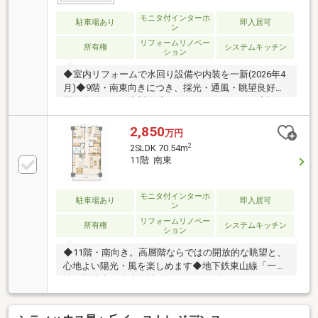
モニタ付インターホ
駐車場あり
即入居可
ン
リフォームリノベー
所有権
システムキッチン
ション
◆室内リフォームで水回り設備や内装を一新(2026年4
月)◆9階・南東向きにつき、採光・通風・眺望良好な
開放的な住まい◆対面式キッチンでリビングの家族を
見守りながらお料理が可能◆全居室5帖以上のゆとり
の広さでプライベートルームも充実◆ライフスタイル
2,850
万円
に合わせて多用途に使用可能な約6帖の和室◆全居室
2
2SLDK 70.54m
に収納が備わり、スッキリとした住空間◆洗濯物も乾
11階 南東
きやすく採光も期待できる南東向きワイドスパンバル
コニー◆オートロック・防犯カメラ等、セキュリティ
も充実◆不在時にも荷物の受取が可能な宅配ボックス
モニタ付インターホ
駐車場あり
即入居可
ン
完備◆新耐震基準マンション◆「名東小学校」まで徒
リフォームリノベー
歩約6分
所有権
システムキッチン
ション
◆11階・南向き。高層階ならではの開放的な眺望と、
心地よい陽光・風を楽しめます◆地下鉄東山線「一
社」駅徒歩10分◆分譲時の3LDKを、暮らしやすさを
追求した2LDKへリノベーション◆和室を大容量WICへ
変更し、リビングには壁面収納と造作ワークスペース