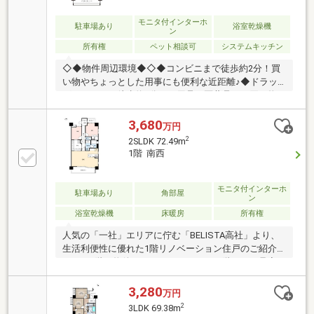
モニタ付インターホ
駐車場あり
浴室乾燥機
ン
所有権
ペット相談可
システムキッチン
◇◆物件周辺環境◆◇◆コンビニまで徒歩約2分！買
い物やちょっとした用事にも便利な近距離♪◆ドラッ
グストアまで徒歩約6分！日用品や医薬品のお買い物
も気軽に☆◆郵便局まで徒歩約8分！各種手続きや荷
物の発送にも便利な住環境♪◇◆ブルーボックス不動
3,680
万円
産ステーション 稲沢店◆◇『 中古物件×リフォーム』
2
2SLDK 72.49m
を選択肢の一つに入れることで物件探しの幅が広がり
1階 南西
ます。中古戸建・マンションのリフォームを含めた住
宅購入の選択肢を幅広く提案致します！家探しのポイ
ントや流れなど丁寧に分かりやすくご説明いたします
モニタ付インターホ
駐車場あり
角部屋
ン
♪◇こちらは内見予約も可能です◇ネットで見学予約
浴室乾燥機
床暖房
所有権
できる日程から日にちをお選びください！
人気の「一社」エリアに佇む「BELISTA高社」より、
生活利便性に優れた1階リノベーション住戸のご紹介
です。1階の物件としてのメリットは、階下への足音
を気にしなくてよいこと。小さなお子様やペットが走
り回っても気兼ねなく過ごせます。また、裏の駐車場
3,280
万円
からオートロック扉を経て直接住戸の玄関へアクセス
2
3LDK 69.38m