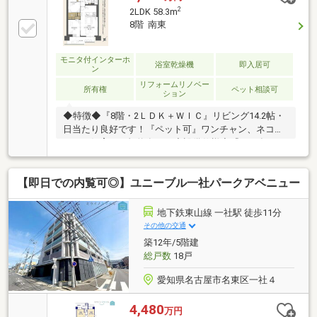
2
2LDK 58.3m
8階 南東
モニタ付インターホ
浴室乾燥機
即入居可
ン
リフォームリノベー
所有権
ペット相談可
ション
◆特徴◆『8階・2ＬＤＫ＋ＷＩＣ』リビング14.2帖・
日当たり良好です！『ペット可』ワンチャン、ネコち
ゃんの飼育可（規約有）！◆設備仕様◆『2026年9月
リフォーム完工』■水回り：キッチン、バス、洗面、
トイレ、配管■内装：クロス全室、床材、建具他◆間
【即日での内覧可◎】ユニーブル一社パークアベニュー
仕切り可◆リビングと洋室の間に間仕切りがあるので
用途、ライフスタイルの変化に合わせて使用できま
す！◆リフォーム相談可◆ご要望があれば物件引渡し
地下鉄東山線 一社駅 徒歩11分
後、ご入居前にリフォーム可能です！ご相談くださ
その他の交通
い！◆大容量収納◆全居室収納付き、ウォークインク
築12年/5階建
ローゼット、パントリー、玄関収納もあるため収納ス
総戸数
18戸
ペースには困りません！
愛知県名古屋市名東区一社４
4,480
万円