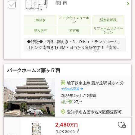
2階 南
モニタ付インターホ
南向き
浴室乾燥機
ン
リフォームリノベー
即入居可
所有権
ション
◆特徴◆『2階・南向き・3ＬＤＫ＋トランクルーム』
リビング南向き13.2帖・日当たり良好です！『南面バ
ルコニー』広々としたバルコニーで洗濯物のスペース
に困りません！◆設備仕様◆『リフォーム済』2026年
5月■水回り：キッチン、バス、洗面、トイレ、配管■
パークホームズ藤ヶ丘西
内装：クロス全室、床材、建具他◆間仕切り可◆リビ
ングと洋室の間に間仕切りがあるので用途に合わせて
使用できます！◆リフォーム相談可◆ご要望があれば
地下鉄東山線 藤が丘駅 徒歩21分
物件引渡し後、ご入居前にリフォーム可能です！ご相
その他の交通
談ください！◆大容量収納◆全居室収納付き、シュー
築25年4ヶ月/12階建
ズクローゼットもあるため収納スペースには困りませ
総戸数
27戸
ん！
愛知県名古屋市名東区藤森西町
2,480
万円
2
4LDK 86.66m