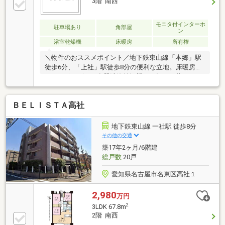
3階 南西
モニタ付インターホ
駐車場あり
角部屋
ン
浴室乾燥機
床暖房
所有権
＼物件のおススメポイント／地下鉄東山線「本郷」駅
徒歩6分、「上社」駅徒歩8分の便利な立地。床暖房や
ディスポーザー、食器洗浄乾燥機など毎日の暮らしを
快適にする設備が充実。室内は丁寧にお使いになられ
ています。ウォークインクロゼットをはじめ収納も豊
ＢＥＬＩＳＴＡ高社
富で、室内をすっきりと保てます。駅近でありなが
ら、この静かな住環境は現地をご覧いただくとより実
感いただけます。＼周辺施設／猪高小学校 徒歩7分
地下鉄東山線 一社駅 徒歩8分
猪高中学校 徒歩8分マックスバリュエクスプレス本
その他の交通
郷駅北店 徒歩5分名東区役所 徒歩3分＼定休日無
築17年2ヶ月/6階建
し、ご見学されたいお日にちをお気軽にお問い合わせ
総戸数
20戸
ください！／
愛知県名古屋市名東区高社１
2,980
万円
2
3LDK 67.8m
2階 南西