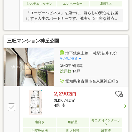
システムキッチン
エレベーター
2階以上
「ユーザーハピネス」を第一に、暮らしの安心をお届
けする人生のパートナーです。誠実かつ丁寧な対応で
お客様に伴走し、「あなたらしさ」が輝く理想のお住
まい探しを全力でバックアップさせていただきます。
三旺マンション神丘公園
地下鉄東山線 一社駅 徒歩18分
その他の交通
築40年/6階建
総戸数
14戸
愛知県名古屋市名東区神丘町２
2,290
万円
2
3LDK 74.2m
4階 南
モニタ付インターホ
南向き
角部屋
ン
浴室乾燥機
即入居可
所有権