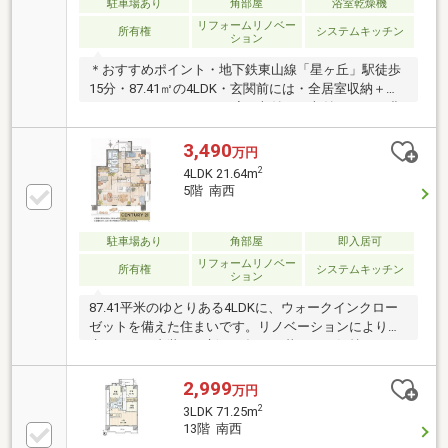
駐車場あり
角部屋
浴室乾燥機
リフォームリノベー
所有権
システムキッチン
ション
＊おすすめポイント・地下鉄東山線「星ヶ丘」駅徒歩
15分・87.41㎡の4LDK・玄関前には・全居室収納＋ウ
ォークインクロゼット＋廊下収納で、収納スペース豊
富・目の前の建物とは距離があるため、視線は気にな
りません＊リフォーム内容キッチン、浴室、トイレ、
3,490
万円
洗面台、建具新調クロス、フローリング張替、食洗器
2
4LDK 21.64m
新設＊周辺施設・西山小学校 徒歩9分・神丘中学
5階 南西
校 徒歩5分・イオンメイトピア店 徒歩7分・木村病
院 徒歩9分・一社公園 徒歩12分まずはお電話・メ
ールにてお気軽にお問合せ下さい！弊社HPでも詳細情
駐車場あり
角部屋
即入居可
報公開中です。
リフォームリノベー
所有権
システムキッチン
ション
87.41平米のゆとりある4LDKに、ウォークインクロー
ゼットを備えた住まいです。リノベーションにより、
水まわりや内装を一新し、毎日の暮らしを気持ちよく
スタートできます。リビングを中心に家族が自然と集
まりやすい間取りで、それぞれの個室も確保されてい
2,999
万円
るため、子育て世帯や在宅ワークにも対応しやすい住
2
3LDK 71.25m
空間です。徒歩圏内には小・中学校やスーパーがあ
13階 南西
り、日々の生活にも便利な住環境が整っています。