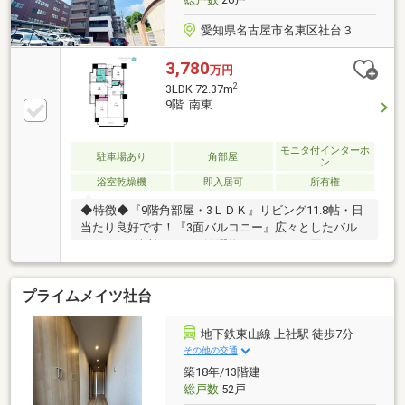
愛知県名古屋市名東区社台３
3,780
万円
2
3LDK 72.37m
9階 南東
モニタ付インターホ
駐車場あり
角部屋
ン
浴室乾燥機
即入居可
所有権
◆特徴◆『9階角部屋・3ＬＤＫ』リビング11.8帖・日
当たり良好です！『3面バルコニー』広々としたバル
コニーが3箇所あるので洗濯物のスペースに困りませ
ん！◆設備仕様◆『リフォーム済』2025年7月：■水回
り：キッチン、バス、洗面、トイレ■内装：クロス全
プライムメイツ社台
室、床材、建具、網戸他◆間仕切り可◆リビングと洋
室の間に間仕切りがあるので用途、ライフスタイルの
変化に合わせて使用できます！◆リフォーム相談可◆
地下鉄東山線 上社駅 徒歩7分
ご要望があれば物件引渡し後、ご入居前にリフォーム
その他の交通
可能です！ご相談ください！◆大容量収納◆全居室収
築18年/13階建
納付き、シューズクローゼットもあるため収納スペー
総戸数
52戸
スには困りません！