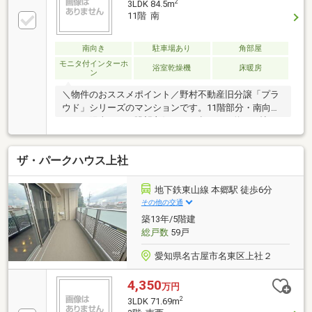
2
3LDK 84.5m
11階 南
南向き
駐車場あり
角部屋
モニタ付インターホ
浴室乾燥機
床暖房
ン
＼物件のおススメポイント／野村不動産旧分譲「プラ
ウド」シリーズのマンションです。11階部分・南向き
につき陽当たり・眺望良好。84㎡超、LDK約19.8帖の
ゆとりある3LDKで、ご家族でゆったりとお過ごしいた
だけます。駅前の利便性を享受しながら、目の前には
ザ・パークハウス上社
緑豊かな明が丘公園が広がる住環境。商業施設・交通
利便・自然環境が揃った、藤が丘エリアでも珍しい立
地。ぜひ現地で開放感と住み心地をご体感ください。
地下鉄東山線 本郷駅 徒歩6分
＼周辺施設／藤が丘小学校 徒歩3分藤森中学校 徒
その他の交通
歩4分藤が丘エフ店 徒歩4分明が丘公園 徒歩3分＼
築13年/5階建
定休日無し、ご見学されたいお日にちをお気軽にお問
総戸数
59戸
い合わせください！／
愛知県名古屋市名東区上社２
4,350
万円
2
3LDK 71.69m