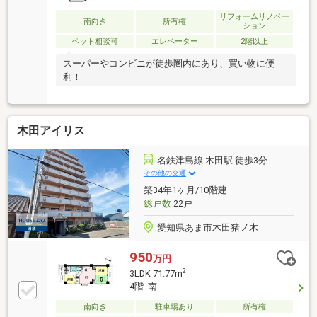
リフォームリノベー
南向き
所有権
ション
ペット相談可
エレベーター
2階以上
スーパーやコンビニが徒歩圏内にあり、買い物に便
利！
木田アイリス
名鉄津島線 木田駅 徒歩3分
その他の交通
築34年1ヶ月/10階建
総戸数
22戸
愛知県あま市木田猪ノ木
950
万円
2
3LDK 71.77m
4階 南
南向き
駐車場あり
所有権