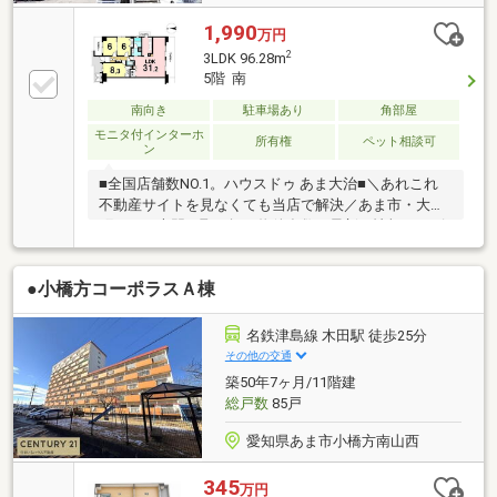
1,990
万円
2
3LDK 96.28m
5階 南
南向き
駐車場あり
角部屋
モニタ付インターホ
所有権
ペット相談可
ン
■全国店舗数NO.1。ハウスドゥ あま大治■＼あれこれ
不動産サイトを見なくても当店で解決／あま市・大治
町エリア専門。取り扱い物件多数。最新の情報をスピ
ーディーにお届け。ネットに掲載していない物件は店
頭でご紹介いたします。◆甚目寺南小学校/甚目寺南中
●小橋方コーポラスＡ棟
学校◆使い勝手の良い全居室洋室◆水回り動線良好
◆3面バルコニー◆南東角部屋につき日当たり良好◎※
写真をクリックすると、詳細をご覧いただけます。
名鉄津島線 木田駅 徒歩25分
その他の交通
築50年7ヶ月/11階建
総戸数
85戸
愛知県あま市小橋方南山西
345
万円