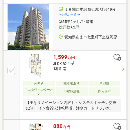
ＪＲ関西本線 蟹江駅 徒歩19分
その他の交通
築35年2ヶ月/14階建
総戸数
62戸
愛知県あま市七宝町下之森河原
1,599
万円
2
3LDK 82.1m
13階 南
南向き
駐車場あり
角部屋
モニタ付インターホ
浴室乾燥機
即入居可
ン
【主なリノベーション内容】・システムキッチン交換
(ビルトイン食器洗浄乾燥機、浄水カートリッジ水
栓)・ユニットバス交換(浴室暖房乾燥機付き)・洗面化
粧台鏡交換・トイレ交換・建具交換・SWコンセント
交換・クロス貼替・フローリング張替・CF貼替・ハウ
880
万円