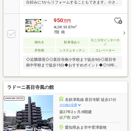
分好みに1からリフォームすることもできます。小さ
なお子様のいるご家庭ものびのびと暮らせる安心の住
環境です。■弊社では建築部門も併設しております。
物件購入からリフォームまで窓口を一本化すること
950
万円
で、ご要望の共有がスムーズになり、資金計画やお引
2
4LDK 93.87m
渡し後の工事相談まで安心してお任せいただけます。
7階 南
■周辺環境甚目寺南小学校 約710ｍ甚目寺南中学校
モニタ付インターホ
約1050ｍ大花保育園 約750ｍコノミヤ甚目寺店 約
南向き
駐車場あり
ン
940ｍクリエイトSD愛知甚目寺店 約350ｍセブンイ
所有権
システムキッチン
エレベーター
レブンあま中萱津店 約270ｍ山伏公園 約900ｍ
◇近隣環境◇◎甚目寺南小学校まで徒歩9分◎甚目寺
南中学校まで徒歩15分◆おすすめポイント◆◎10年程
前にリフォーム済み（ガスコンロ交換、浴槽交換、全
室床・フローリング・クロス貼替、4.5帖の和室→洋室
に変更）◎7階につき眺望良好！◎駐車場 1住戸1台
ラドーニ甚目寺風の館
確保！◎水周りはユーティリティで家事作業を効率化
♪▼▼ハウスドゥ 清須はここがつよい！▼▼地元密
着、清須市・あま市のことならお任せください♪経験
名鉄津島線 甚目寺駅 徒歩21分
豊富なスタッフがご提案♪住宅ローンや保険、不動産
その他の交通
に関する税金や法律、その他各種手続きのことなどお
築27年2ヶ月/8階建
気軽にご相談ください。キッズスペース完備♪小さな
総戸数
20戸
お子様連れのお客様でもゆっくり話をして
愛知県あま市中萱津親牧