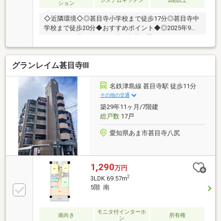
システムキッチン
2階以上
ション
◇近隣環境◇◎甚目寺小学校まで徒歩17分◎甚目寺中
学校まで徒歩20分◆おすすめポイント◆◎2025年9月
リフォーム済み（クロス貼（天井、壁）、ウッドタイ
ル張（洋室、和室縁側部分）、クッションフロア張
（キッチン、洗面脱衣室、トイレ）、キッチンシャワ
グランレイム甚目寺Ⅲ
ー水栓新品交換 、浴室水栓シャワー・鏡新品交換、洗
面化粧台 ・温水洗浄便座交換、畳表替 、襖・障子貼
替、給湯器交換 、コンセントスイッチコスモ新品交
名鉄津島線 甚目寺駅 徒歩11分
換、室内照明器具新設、ハウスクリーニング済）◎七
その他の交通
宝駅まで徒歩7分の好立地♪◎南向きバルコニーなので
築29年11ヶ月/7階建
日当たり良好♪◎駐車場空無 4000円/月経験豊富なス
総戸数
17戸
タッフがご提案♪
愛知県あま市甚目寺八尻
1,290
万円
2
3LDK 69.57m
5階 南
モニタ付インターホ
南向き
所有権
ン