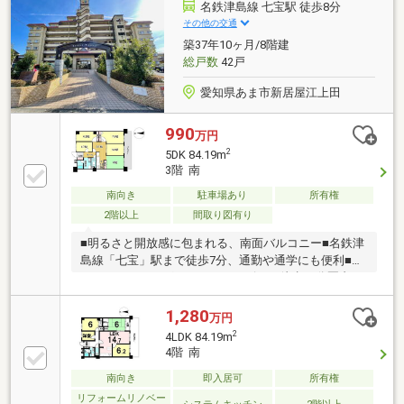
名鉄津島線 七宝駅 徒歩8分
その他の交通
築37年10ヶ月/8階建
総戸数
42戸
愛知県あま市新居屋江上田
990
万円
2
5DK 84.19m
3階 南
南向き
駐車場あり
所有権
2階以上
間取り図有り
■明るさと開放感に包まれる、南面バルコニー■名鉄津
島線「七宝」駅まで徒歩7分、通勤や通学にも便利■ス
ーパー・ドラッグストア・コンビニが徒歩10分圏内に
揃う生活利便
1,280
万円
2
4LDK 84.19m
4階 南
南向き
即入居可
所有権
リフォームリノベー