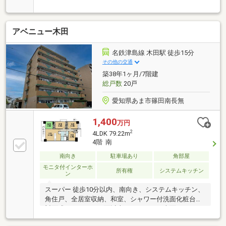
駅 徒歩14分▼南東角住戸！ 陽当たり・眺望・通風
良好▼３面バルコニー※管理費・修繕費、駐車場に関
して、それぞれ金額は現在確認中。※管理費に記載さ
アベニュー木田
れている金額は、管理費・修繕費・駐車場の合計で
す。※設備契約不適合免責*-*-*-ハウスドゥ天白焼山-*-
*-*ご希望の住まい探しをお手伝いします！物件の詳
名鉄津島線 木田駅 徒歩15分
細・ご相談など、お気軽にお問い合わせください。
その他の交通
築38年1ヶ月/7階建
総戸数
20戸
愛知県あま市篠田南長無
1,400
万円
2
4LDK 79.22m
4階 南
南向き
駐車場あり
角部屋
モニタ付インターホ
所有権
システムキッチン
ン
スーパー 徒歩10分以内、南向き、システムキッチン、
角住戸、全居室収納、和室、シャワー付洗面化粧台、
対面式キッチン、２面以上バルコニー、南面バルコニ
ー、温水洗浄便座、ＴＶモニタ付インターホン、エレ