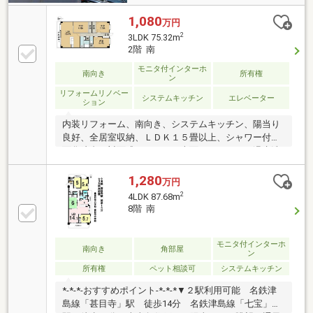
1,080
万円
2
3LDK 75.32m
2階 南
モニタ付インターホ
南向き
所有権
ン
リフォームリノベー
システムキッチン
エレベーター
ション
内装リフォーム、南向き、システムキッチン、陽当り
良好、全居室収納、ＬＤＫ１５畳以上、シャワー付洗
面化粧台、対面式キッチン、南面バルコニー、温水洗
浄便座、ＴＶモニタ付インターホン、全居室フローリ
ング、エレベーター
1,280
万円
2
4LDK 87.68m
8階 南
モニタ付インターホ
南向き
角部屋
ン
所有権
ペット相談可
システムキッチン
*-*-*-おすすめポイント-*-*-*▼２駅利用可能 名鉄津
島線「甚目寺」駅 徒歩14分 名鉄津島線「七宝」