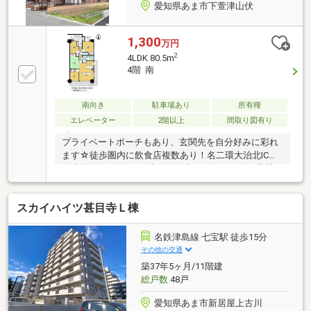
愛知県あま市下萱津山伏
1,300
万円
2
4LDK 80.5m
4階 南
南向き
駐車場あり
所有権
エレベーター
2階以上
間取り図有り
プライベートポーチもあり、玄関先を自分好みに彩れ
ます☆徒歩圏内に飲食店複数あり！名二環大治北ICま
で車約8分なので、お車でのお出かけもしやすい立地
です♪
スカイハイツ甚目寺Ｌ棟
名鉄津島線 七宝駅 徒歩15分
その他の交通
築37年5ヶ月/11階建
総戸数
48戸
愛知県あま市新居屋上古川