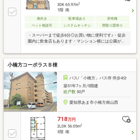
2
3DK 65.97m
1階 南
南向き
駐車場あり
所有権
ペット相談可
システムキッチン
間取り図有り
・スーパーまで徒歩6分◎お買い物に便利です♪・徒歩
圏内に飲食店もあります・マンション横には公園があ
るので子供の遊び場にも困りません・室内、非常に綺
麗ですセンチュリー21住まいるハウス不動産は地域密
着かつ、全国980店舗のネットワークを生かし周辺環
小橋方コーポラスＢ棟
境、価格相場、あなたに合ったお得な住宅ローンプラ
ンなどを丁寧にご案内させていただきます。他のサイ
ト、ページで気になる物件もご紹介可能です！あま
バス/「小橋方」バス停 停歩4分
市・蟹江町・大治町・津島市・愛西市・周辺エリアの
築51年7ヶ月/5階建
不動産情報は当社にご相談ください。
総戸数
50戸
愛知県あま市小橋方南山西
718
万円
2
2LDK 56.05m
3階 南