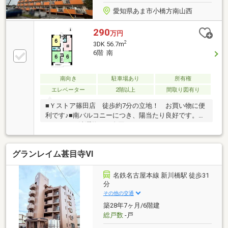
愛知県あま市小橋方南山西
290
万円
2
3DK 56.7m
6階 南
南向き
駐車場あり
所有権
エレベーター
2階以上
間取り図有り
■Ｙストア篠田店 徒歩約7分の立地！ お買い物に便
利です♪■南バルコニーにつき、陽当たり良好です。晴
れた日は、洗濯物やお布団がフカフカになりますね♪■
空家につき、即入居可能 内覧はお気軽にお問い合わ
せ下さい♪■リフォームもあわせてお見積もりできます
グランレイム甚目寺Ⅵ
♪◇◇買替の方、自己資金の少ない方、勤続年数短い
方、自営業の方住宅ローンにご不安のある方、お気軽
にご相談ください◇◇「お家探し」「ご売却」は 地域
名鉄名古屋本線 新川橋駅 徒歩31
密着型不動産 ハウスドゥ 稲沢におまかせ下さい！
分
☆住宅ローン無料相談会開催中☆
その他の交通
築28年7ヶ月/6階建
総戸数
-戸