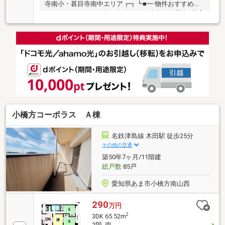
寺南小・甚目寺南中エリア┏┓┗■━ 物件おすすめポ
イント ━・・・・■小・中学校まで徒歩15分圏内♪子育
てに優しい環境■買い物便利！スーパー・コンビニま
で徒歩10分圏内■ペット飼育可能（小動物に限りま
す）■トランクルーム＋全居室収納で収納充実
♪―――【2025年3月リフォーム施工】【貼替】全室ク
ロス・ウッドタイル上貼【交換】コンロ・レンジフー
ド・給湯器・トイレ・浴室暖房・水栓【他】畳表替・
リペア・ハウスクリーニング―――【check point】＊
浴室乾燥 ＊温水洗浄便座 ＊モニター付インターホ
ン
小橋方コーポラス Ａ棟
名鉄津島線 木田駅 徒歩25分
その他の交通
築50年7ヶ月/11階建
総戸数
85戸
愛知県あま市小橋方南山西
290
万円
2
3DK 65.52m
2階 南