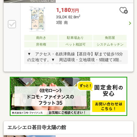
1,180
万円
2
3SLDK 82.8m
3階 南
南向き
駐車場あり
角部屋
所有権
ペット相談可
システムキッチン
▼ アクセス・名鉄津島線【甚目寺】駅まで徒歩15分
の立地です。▼ 周辺環境・立地環境・5階建て3階部
分の【南東角部屋】につき、採光と開放感に優れたお
部屋位置です。・LDK約15.6畳以上あります。・バル
コニーの奥行きは約1.5ｍある、ラウンドバルコニーと
なります。・システムキッチンは、リビングを見渡せ
るカウンター式。お子様の様子を見ながら、ご家族と
の会話を楽しみながら、お料理をすることができま
す。▼ 分譲・施工、修繕状況等・1996年10月築、
【株式会社富士不動産】旧分譲 【グランレイム】シ
リーズのマンションです。
エルシエロ甚目寺太陽の館