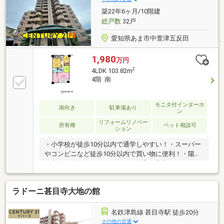
築22年6ヶ月/10階建
総戸数
32戸
愛知県あま市中萱津五反田
1,980
万円
2
4LDK 103.82m
4階 南
モニタ付インターホ
南向き
駐車場あり
ン
リフォームリノベー
所有権
ペット相談可
ション
・小学校が徒歩10分以内で通学しやすい！・スーパー
やコンビニなど徒歩10分以内で買い物に便利！・陽当
り良好な南向きバルコニー！・洋室、和室にそれぞれ
収納スペースあり！
ラドーニ甚目寺大地の館
名鉄津島線 甚目寺駅 徒歩20分
その他の交通