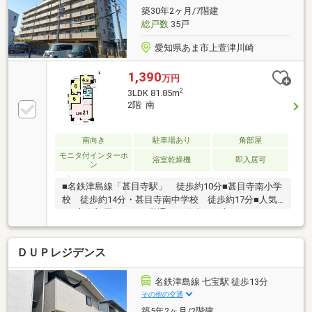
築30年2ヶ月/7階建
総戸数
35戸
愛知県あま市上萱津川崎
1,390
万円
2
3LDK 81.85m
2階 南
南向き
駐車場あり
角部屋
モニタ付インターホ
浴室乾燥機
即入居可
ン
■名鉄津島線「甚目寺駅」 徒歩約10分■甚目寺南小学
校 徒歩約14分・甚目寺南中学校 徒歩約17分■人気
の3方角部屋につき、風通し、陽当たり良好♪ ■ヨシ
ズヤ甚目寺店まで徒歩約12分 お買い物に便利です
♪■2026年4月フルリノベーション完了！ 即入居可能
ＤＵＰレジデンス
です♪◇◇買替の方、自己資金の少ない方、勤続年数
短い方、自営業の方住宅ローンにご不安のある方、お
気軽にご相談ください◇◇「お家探し」「ご売却」は
名鉄津島線 七宝駅 徒歩13分
地域密着型不動産 ハウスドゥ 稲沢におまかせ下さ
その他の交通
い！☆住宅ローン無料相談会開催中☆
築5年2ヶ月/2階建