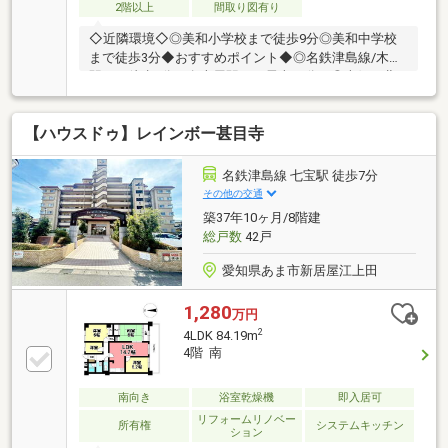
2階以上
間取り図有り
◇近隣環境◇◎美和小学校まで徒歩9分◎美和中学校
まで徒歩3分◆おすすめポイント◆◎名鉄津島線/木田
駅まで徒歩3分＋名古屋駅まで電車15分！◎南側・北
側に両面バルコニーがあります。◎全居室収納付き
♪◎周辺環境充実♪スーパー・コンビニ・ドラッグスト
【ハウスドゥ】レインボー甚目寺
ア近く♪▼▼ハウスドゥ 清須はここがつよい！▼▼地
元密着、清須市のことならお任せください♪経験豊富
なスタッフがご提案♪住宅ローンや保険、不動産に関
名鉄津島線 七宝駅 徒歩7分
する税金や法律、その他各種手続きのことなどお気軽
その他の交通
にご相談ください。お客様が一番良い選択ができる様
築37年10ヶ月/8階建
に色々な視点でご提案いたします。キッズスペース完
総戸数
42戸
備♪
愛知県あま市新居屋江上田
1,280
万円
2
4LDK 84.19m
4階 南
南向き
浴室乾燥機
即入居可
リフォームリノベー
所有権
システムキッチン
ション