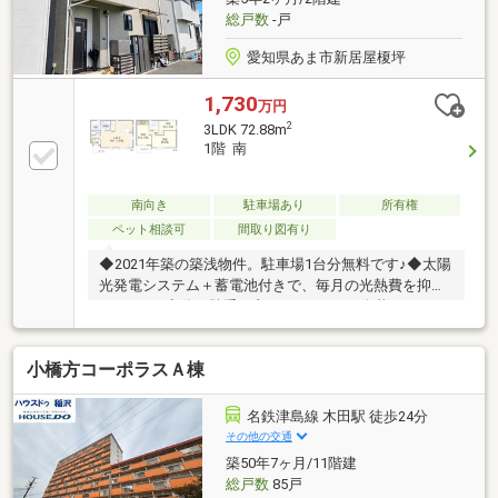
総戸数
-戸
愛知県あま市新居屋榎坪
1,730
万円
2
3LDK 72.88m
1階 南
南向き
駐車場あり
所有権
ペット相談可
間取り図有り
◆2021年築の築浅物件。駐車場1台分無料です♪◆太陽
光発電システム＋蓄電池付きで、毎月の光熱費を抑え
られます♪◆使い勝手の良い3LDK。1～3人暮らしやご
夫婦・ファミリーにもおすすめの間取りです♪
小橋方コーポラスＡ棟
名鉄津島線 木田駅 徒歩24分
その他の交通
築50年7ヶ月/11階建
総戸数
85戸