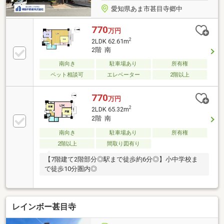
き。
愛知県あま市甚目寺郷中
770
万円
2
2LDK 62.61m
2階 南
南向き
駐車場あり
所有権
ペット相談可
エレベーター
2階以上
770
万円
2
2LDK 65.32m
2階 南
南向き
駐車場あり
所有権
2階以上
間取り図有り
【7階建て2階部分◎駅まで徒歩約6分◎】小中学校ま
で徒歩10分圏内◎
レインボー甚目寺