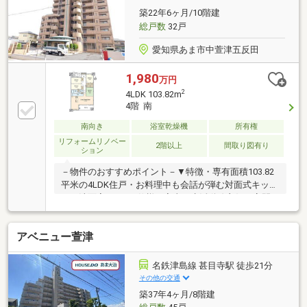
築22年6ヶ月/10階建
総戸数
32戸
愛知県あま市中萱津五反田
1,980
万円
2
4LDK 103.82m
4階 南
南向き
浴室乾燥機
所有権
リフォームリノベー
2階以上
間取り図有り
ション
－物件のおすすめポイント－▼特徴・専有面積103.82
平米の4LDK住戸・お料理中も会話が弾む対面式キッチ
ン・洗面室は2WAY仕様、家事・生活動線良好・客間
としても活用しやすい独立和室・各洋室・和室等に収
納スペースを確保・プライバシーに配慮されたクラン
アベニュー萱津
クイン玄関▼設備・浴室暖房乾燥機・スロップシンク
▼2026年3月室内リフォーム内容【張替】全室クロス
【交換】コンロ、レンジフード、トイレ、給湯器 等
名鉄津島線 甚目寺駅 徒歩21分
【その他】ウッドタイル上貼、畳表替、ハウスクリー
その他の交通
ニング■ ご希望の住まい探しをお手伝いします
築37年4ヶ月/8階建
━━━━━・・・物件の詳細・ご相談はお気軽にお問