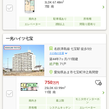
スクリーニング等～空家につき即日のご案内も可能！
2
3LDK 67.48m
～お気兼ねなくお問合せくださいませ。住宅ローンや
7階 南
リフォームのご相談も承ります。
南向き
駐車場あり
所有権
エレベーター
2階以上
間取り図有り
一光ハイツ七宝
名鉄津島線 七宝駅 徒歩5分
その他の交通
築44年7ヶ月/11階建
総戸数
71戸
愛知県あま市七宝町沖之島間曽
750
万円
2
2SLDK 63.99m
11階 南
モニタ付インターホ
南向き
最上階
ン
所有権
システムキッチン
エレベーター