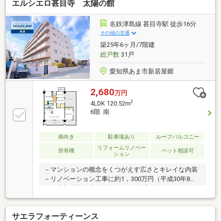
エルシエロ甚目寺 太陽の館
名鉄津島線 甚目寺駅 徒歩16分
その他の交通
築25年6ヶ月/7階建
総戸数
31戸
愛知県あま市新居屋郷
2,680
万円
2
4LDK 120.52m
6階 南
南向き
駐車場あり
ルーフバルコニー
リフォームリノベー
所有権
ペット相談可
ション
－マンションの概念をくつがえす広さとキレイな内装
－リノベーション工事に約1，300万円（平成30年8
月）内部改装工事に約400万円（令和3年8月）かけま
した！
サエラフォーティーンス