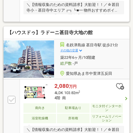
＼【情報収集のための資料請求】大歓迎！！／☆甚目
寺小・甚目寺中エリア┏┓┗■━ 物件おすすめポイン
ト ━・・・・■明るさと開放感に包まれる、南面バル
コニー■「七宝」駅まで徒歩7分！通勤・通学にも便利
♪■スーパー・薬局・コンビニが徒歩10分圏内に揃う生
【ハウスドゥ】ラドーニ甚目寺大地の館
活利便―――【2025年9月リフォーム施工】【交換】キ
ッチンシャワー水栓・浴室水栓シャワー・洗面化粧
台・トイレ・鏡・給湯器・照明【張替え】クロス・ク
名鉄津島線 甚目寺駅 徒歩21分
ッションフロア張・ウッドタイル張・畳表替・襖・障
その他の交通
子【他】ハウスクリーニング■ 他社で審査が通らなか
築22年6ヶ月/10階建
った方！――◆◇【 異動情報 】 【 債務整
総戸数
-戸
理 】 などローン承認実績あり
愛知県あま市中萱津五反田
2,080
万円
2
4LDK 103.82m
4階 南
モニタ付インターホ
南向き
駐車場あり
ン
リフォームリノベー
浴室乾燥機
所有権
ション
＼【情報収集のための資料請求】大歓迎！！／☆甚目