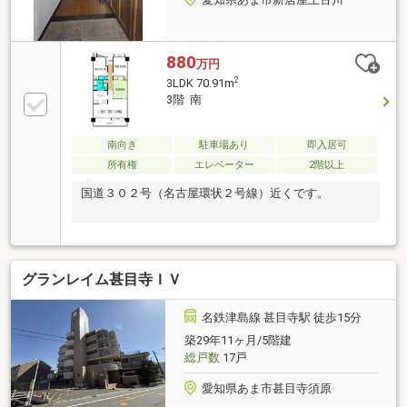
880
万円
2
3LDK 70.91m
3階 南
南向き
駐車場あり
即入居可
所有権
エレベーター
2階以上
国道３０２号（名古屋環状２号線）近くです。
グランレイム甚目寺ＩＶ
名鉄津島線 甚目寺駅 徒歩15分
築29年11ヶ月/5階建
総戸数
17戸
愛知県あま市甚目寺須原