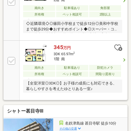
南向き
駐車場あり
角部屋
所有権
ペット相談可
2階以上
◇近隣環境◇◎篠田小学校まで徒歩12分◎美和中学校
まで徒歩29分◆おすすめポイント◆◎スーパー・コン
ビニ徒歩10分以内♪お買い物に便利な立地！◎南側バ
ルコニーで陽当り良好！▼▼ハウスドゥ 清須はここが
つよい！▼▼地元密着、清須市のことならお任せくだ
345
万円
さい♪経験豊富なスタッフがご提案♪住宅ローンや保
2
3DK 65.97m
険、不動産に関する税金や法律、その他各種手続きの
1階 南
ことなどお気軽にご相談ください。お客様が一番良い
南向き
駐車場あり
防犯カメラ
選択ができる様に色々な視点でご提案いたします。キ
ッズスペース完備♪小さなお子様連れのお客様でもゆ
所有権
ペット相談可
間取り図有り
っくり話をしていただけます！
【全室洋室◎3DK◎】お子様の成長にも対応できる、
暮らしやすさを考えたゆとりある一室♪
シャトー甚目寺Ⅲ
名鉄津島線 甚目寺駅 徒歩10分
その他の交通