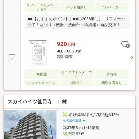
リフォームリノベー
ペット相談可
エレベーター
ション
■■【おすすめポイント】■■〇2026年1月 リフォーム
完了！水回り（便器・洗面台・給湯器）新品交換！ク
ロス張替え、室内クリーニングまで実施した清潔感あ
ふれるマンションです。〇生活至便スーパー、コンビ
ニ、小・中学校が徒歩圏内に揃う好立地！日々の買い
920
万円
物や通学もスムーズ♪〇5階×南向5階部分につき眺望良
2
4LDK 80.28m
好！南面バルコニーから光が差し込む明るい住まい。
2階 南東
〇安心の防犯オートロック完備。玄関前には独立性を
高めるアルコープを採用しプライバシーにも配慮され
ています。 〇全室収納荷物がスッキリ収まりお部屋を
モニタ付インターホ
角部屋
所有権
ン
広く使えます。ご来店・ご案内可能です！お気軽にご
システムキッチン
2階以上
間取り図有り
連絡ください♪
スカイハイツ甚目寺 Ｌ棟
名鉄津島線 七宝駅 徒歩12分
その他の交通
築37年5ヶ月/11階建
総戸数
97戸