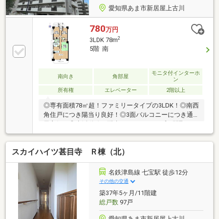
愛知県あま市新居屋上古川
780
万円
2
3LDK 78m
5階 南
モニタ付インターホ
南向き
角部屋
ン
所有権
エレベーター
2階以上
◎専有面積78㎡超！ファミリータイプの3LDK！◎南西
角住戸につき陽当り良好！◎3面バルコニーにつき通
風良好！◎生活動線に配慮した2wayタイプの間取り！
（キッチンから廊下・洗面室へ出入り可能）◎全居室
収納有、収納力豊富！◎独立感のあるアルコーブ有！
スカイハイツ甚目寺 Ｒ棟（北）
◎キッチンからバルコニーで出入りできる勝手口有！
◎洗面室、浴室に窓有！【周辺施設】・甚目寺小学
校 徒歩約12分・甚目寺中学校 徒歩約17分・アオキ
名鉄津島線 七宝駅 徒歩12分
スーパー甚目寺店 徒歩約12分・ゲンキー新居屋西
その他の交通
店 徒歩約10分・ヨシヅヤ甚目寺店 徒歩約20分
築37年5ヶ月/11階建
総戸数
97戸
愛知県あま市新居屋上古川