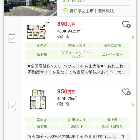
総戸数
45戸
い合わせください。
愛知県あま市中萱津親牧
890
万円
2
4LDK 94.25m
6階 南
南向き
駐車場あり
浴室乾燥機
リフォームリノベー
所有権
エレベーター
ション
■全国店舗数NO.1。ハウスドゥ あま大治■＼あれこれ
不動産サイトを見なくても当店で解決／あま市・大治
町エリア専門。取り扱い物件多数。最新の情報をスピ
ーディーにお届け。ネットに掲載していない物件は店
頭でご紹介いたします。◆甚目寺南小学校/甚目寺南中
850
万円
学校◆比較的、きれいな状態で使用されています◆食
2
3LDK 75m
洗器内蔵キッチン◆玄関網戸付き◆全居室収納でスッ
8階 南
キリ♪※写真をクリックすると、詳細をご覧いただけま
す。
南向き
駐車場あり
最上階
所有権
2階以上
間取り図有り
専有部分75.00平米で3LDK！そのまま住むもよし、自