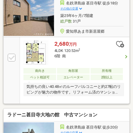
名鉄津島線 甚目寺駅 徒歩18分
その他の交通
築25年6ヶ月/7階建
総戸数
31戸
愛知県あま市新居屋郷
2,680
万円
2
4LDK 120.52m
6階 南
南向き
角部屋
所有権
ペット相談可
エレベーター
2階以上
気持ちの良い40.48㎡のルーフバルコニーと約27帖のリ
ビングが魅力の物件です。リフォーム済のマンション
です。ぜひ内覧にいらしてください。
ラドーニ甚目寺大地の館 中古マンション
名鉄津島線 甚目寺駅 徒歩20分
その他の交通