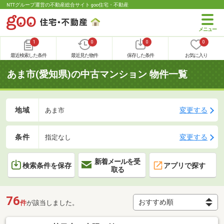
NTTグループ運営の不動産総合サイト goo住宅・不動産
1
0
0
0
最近検索した条件
最近見た物件
保存した条件
お気に入り
あま市(愛知県)の中古マンション 物件一覧
地域
変更する
あま市
条件
変更する
指定なし
新着メールを受
検索条件を保存
アプリで探す
取る
76
件
が該当しました。