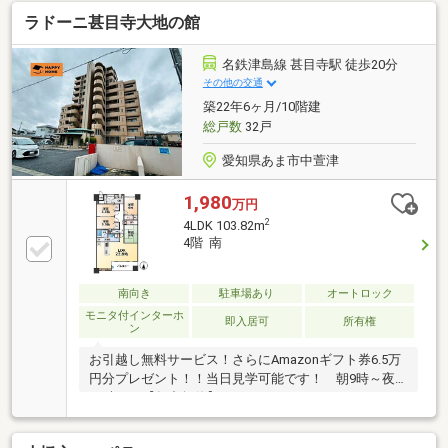
ベーター、駐輪場
ラドーニ甚目寺大地の館
名鉄津島線 甚目寺駅 徒歩20分
その他の交通
築22年6ヶ月/10階建
総戸数
32戸
愛知県あま市中萱津
1,980
万円
2
4LDK 103.82m
4階 南
南向き
駐車場あり
オートロック
モニタ付インターホ
即入居可
所有権
ン
お引越し無料サービス！さらにAmazonギフト券6.5万
円分プレゼント！！当日見学可能です！ 朝9時～夜
21時まで【年中無休】