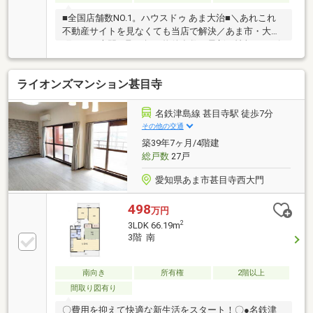
■全国店舗数NO.1。ハウスドゥ あま大治■＼あれこれ
不動産サイトを見なくても当店で解決／あま市・大治
町エリア専門。取り扱い物件多数。最新の情報をスピ
ーディーにお届け。ネットに掲載していない物件は店
頭でご紹介いたします。◆宝小学校/七宝北中学校◆
ライオンズマンション甚目寺
エレベーター付！◆宅配BOX完備！◆余裕のあるバル
コニー◆車で5分圏内に生活施設充実※写真をクリック
すると、詳細をご覧いただけます。
名鉄津島線 甚目寺駅 徒歩7分
その他の交通
築39年7ヶ月/4階建
総戸数
27戸
愛知県あま市甚目寺西大門
498
万円
2
3LDK 66.19m
3階 南
南向き
所有権
2階以上
間取り図有り
〇費用を抑えて快適な新生活をスタート！〇●名鉄津