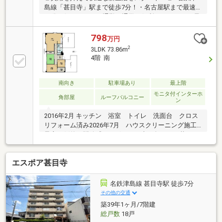
島線「甚目寺」駅まで徒歩7分！・名古屋駅まで最速
12分の好アクセス！通勤・通学に便利♪●リフォーム予
算 約130万円でここまで変わる！・LDK＆廊下：フロ
アタイル工事・洋室×2：フローリング張替・全室クロ
798
万円
ス貼替／襖貼替／畳表替●主要設備もリニューアル済
2
3LDK 73.86m
み！・令和2年：キッチン・洗面交換・平成27年：ユ
4階 南
ニットバス交換・令和7年3月：ハウスクリーニング実
施予定●南向きバルコニーで陽当たり良好●2025年2
月：大規模修繕工事！より快適に●近隣駐車場あり
南向き
駐車場あり
最上階
（月額6000円）●風情ある「甚目寺観音」まで徒歩2分
モニタ付インターホ
角部屋
ルーフバルコニー
ン
2016年2月 キッチン 浴室 トイレ 洗面台 クロス
リフォーム済み2026年7月 ハウスクリーニング施工
予定圧倒的な開放感と、穏やかな光に包まれる暮ら
し。そんな理想を叶える、最上階・角部屋の南向き住
戸。朝から夕方まで豊かな日差しが差し込む室内は、
エスポア甚目寺
いつも明るく爽やか。お部屋には、インテリアに馴染
む柔らかい色合いのアクセントクロスを採用し、視覚
的にも癒やされる居心地の良い空間に。リビングの先
名鉄津島線 甚目寺駅 徒歩7分
には、プライベート感あふれる大きなルーフバルコニ
その他の交通
ーが広がり、休日はティータイムなど、贅沢なセカン
築39年1ヶ月/7階建
ドリビングとして大活躍します。さらに、生活感生活
総戸数
18戸
感を隠してスッキリ暮らせる「3帖の大型納戸」付