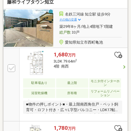
藤和ライブタウン知立
名鉄三河線 知立駅 徒歩9分
その他の交通
築29年8ヶ月/地上4階地下1階建
総戸数
33戸
愛知県知立市西町亀池
1,680
万円
2
3LDK 79.64m
4階 南西
モニタ付インターホ
駐車場あり
最上階
ン
リフォームリノベー
浴室乾燥機
所有権
ション
■物件の押しポイント■・最上階南西角住戸・ペット飼
育可・ロフト付き・広々L字型バルコニー・LDK17帖■
学校■・知立西小学校 徒歩15分！・知立中学校 徒
歩22分！■□■□■□■□■□■□■□■□■＜＜～即日内覧・相
談OK！！～＞＞0565-47-5997までお電話ください♪物
1,780
万円