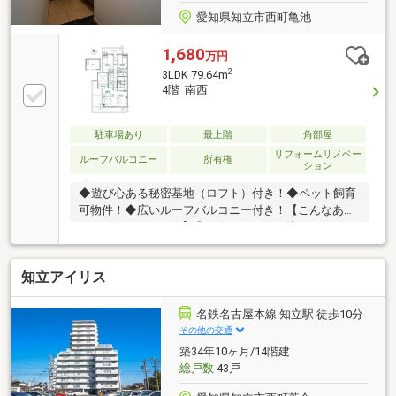
愛知県知立市西町亀池
1,680
万円
2
3LDK 79.64m
4階 南西
駐車場あり
最上階
角部屋
リフォームリノベー
ルーフバルコニー
所有権
ション
◆遊び心ある秘密基地（ロフト）付き！◆ペット飼育
可物件！◆広いルーフバルコニー付き！【こんなあな
たにおすすめです！】◎リノベーション済みのきれい
な物件をお探しの方！◎ペットと一緒に暮らせるお部
屋をお探しの方！◎通勤、通学で電車を利用する方！
知立アイリス
【リフォーム内容】・キッチン、トイレ、、給湯器→
新品交換・クロス→貼替・ハウスクリーニング
◆◇◆◇物件見学 予約 受付中◇◆◇◆ゆっくり
名鉄名古屋本線 知立駅 徒歩10分
ご見学いただく為、１組ずつご案内させていただいて
その他の交通
おります。事前にご予約をお願いいたします。【お問
築34年10ヶ月/14階建
い合わせ窓口】TEL0120-34-0909
総戸数
43戸