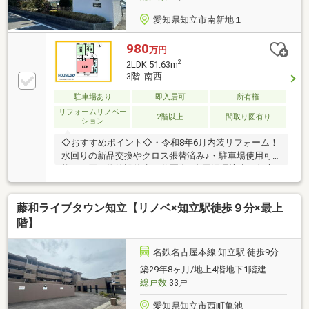
愛知県知立市南新地１
980
万円
2
2LDK 51.63m
3階 南西
駐車場あり
即入居可
所有権
リフォームリノベー
2階以上
間取り図有り
ション
◇おすすめポイント◇・令和8年6月内装リフォーム！
水回りの新品交換やクロス張替済み♪・駐車場使用可
能！・買い物施設徒歩10分圏内♪◇周辺環境◇・知立
西小学校…徒歩5分(約350m)・知立中学校…徒歩15分(約
1200m)・上重原保育園…徒歩12分(約900m)・ピアゴ知
藤和ライブタウン知立【リノベ×知立駅徒歩９分×最上
立店…徒歩3分(約230m)・ファミリーマート知立堀切
店…徒歩5分(約350m)・サンドラッグ上重原店…徒歩3
階】
分(約200m)・知立郵便局…徒歩11分(約850m)・医療法
人秋田病院…徒歩10分(約800m)・新地公園…徒歩7分(約
名鉄名古屋本線 知立駅 徒歩9分
550m)・碧海信用金庫知立南支店…徒歩9分(約650ｍ)
築29年8ヶ月/地上4階地下1階建
総戸数
33戸
愛知県知立市西町亀池