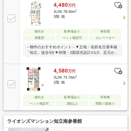
4,480
万円
2
3LDK 78.56m
3階 南
南向き
駐車場あり
角部屋
床暖房
ペット相談可
エレベーター
－物件のおすすめポイント－▼立地・名鉄名古屋本線
「知立」徒歩5分▼特徴・2面採光設計のLD、足元から
温まる床暖房付・お料理中も会話が弾む対面式キッチ
ン・洋室2部屋にWIC、廊下に3か所の収納有・3面バル
コニー仕様・24時間ゴミステーション利用可・ペット
4,580
万円
飼育可(規約有)・敷地内立体駐車場1台使用可(車種に
2
3LDK 75.76m
よる)▼周辺環境・知立市立知立小学校 徒歩9分(約
2階 南
720m)※借地期間満了時に更地返還要。建物の買取り請
求・契約更新及び改築等による期間延長不可。■ ご希
望の住まい探しをお手伝いします ━━━━━・・・物
南向き
駐車場あり
所有権
件の詳細・ご相談はお気軽にお問い合わせください。
ペット相談可
2階以上
間取り図有り
ライオンズマンション知立南参番館