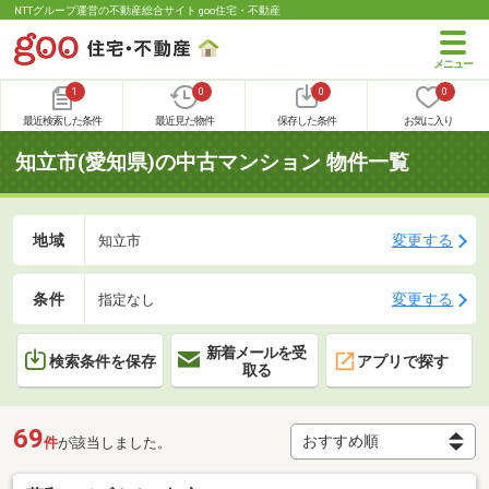
NTTグループ運営の不動産総合サイト goo住宅・不動産
1
0
0
0
最近検索した条件
最近見た物件
保存した条件
お気に入り
知立市(愛知県)の中古マンション 物件一覧
地域
変更する
知立市
条件
変更する
指定なし
新着メールを受
検索条件を保存
アプリで探す
取る
69
件
が該当しました。