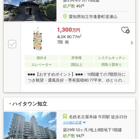
築35年8ヶ月/10階建
貼替・シューズボックス交換 ・給湯器交換 ・分電
総戸数
49戸
盤交換・ハウスクリーニング 他
愛知県知立市逢妻町道瀬山
1,300
万円
2
4LDK 80.77m
7階 南
南向き
所有権
システムキッチン
エレベーター
2階以上
間取り図有り
■■■【おすすめポイント】■■■・10階建ての7階部分に
つき眺望・通風良好・専有面積80.77平米、ゆとりのあ
る4LDK・南向きバルコニーで陽当たり良好・全居室
4.4帖以上で使いやすい間取り・ペット飼育可能（規約
有）・エレベーター付きマンション・コンビニまで徒
・ハイタウン知立
歩約5分で生活便利・知立小学校まで徒歩約19分、竜
北中学校まで徒歩約35分・名鉄名古屋本線・名鉄三河
線「知立」駅徒歩約20分■■■【周辺環境】■■■・ファ
名鉄名古屋本線 牛田駅 徒歩23分
ミリーマート知立逢妻町 （徒歩約5分）・Vドラッグ
その他の交通
知立駅前店 （車で約6分）・ピアゴ知立店 （車で
築29年10ヶ月/地上8階地下1階建
約10分）・西丘公園 （徒歩約6分）
総戸数
94戸