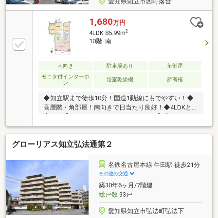
愛知県知立市西町落合
1,680
万円
2
4LDK 85.99m
10階 南
南向き
駐車場あり
角部屋
モニタ付インターホ
浴室乾燥機
所有権
ン
◆知立駅まで徒歩10分！国道1動線にもでやすい！◆
高層階・角部屋！南向きで日当たり良好！◆4LDKと
広々！【こんなあなたにおすすめです！】◎リノベー
ションが出来るお部屋をお探しの方！◎通勤・通学に
便利なお部屋をお探しの方！※ＨＯＭＥＴＯＷＮでリ
グローリアス知立弘法通第２
ノベーションをしていただける方への販売になりま
す！◆◇◆◇物件見学 予約 受付中◇◆◇◆ゆっ
くりご見学いただく為、１組ずつご案内させていただ
名鉄名古屋本線 牛田駅 徒歩21分
いております。事前にご予約をお願いいたします。
その他の交通
【お問い合わせ窓口】TEL：0120-34-0909
築30年6ヶ月/7階建
総戸数
33戸
愛知県知立市弘法町弘法下