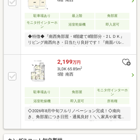
駐車場あり
最上階
角部屋
モニタ付インターホ
浴室乾燥機
即入居可
ン
◆特徴◆『南西角部屋・8階建て8階部分・2ＬＤＫ』
リビング南西向き・日当たり良好です！『南面バルコ
ニー』南向きで陽当たり良好！広々としたバルコニー
で洗濯物のスペースに困りません！◆設備仕様
◆『2026年8月リフォーム完工』■水回り：キッチン、
2,199
万円
トイレ■内装：クッションフロア張替え、網戸貼替
2
3LDK 65.85m
え、室内クリーニング他◆リフォーム相談可◆ご要望
5階 南西
があれば物件引渡し後、ご入居前にリフォーム可能で
す！ご相談ください！◆大容量収納◆クローゼット、
シューズボックスもあるため収納スペースには困りま
モニタ付インターホ
駐車場あり
角部屋
ン
せん！
浴室乾燥機
即入居可
所有権
◇2026年8月中旬フルリノベーション完成！◇南向
き、角部屋につき日照・通風良好！＼＼家具や家電、
住宅ローンに組込めます／／▼お電話でのご予約、ご
質問・お問合せはこちらまで▼TEL：0120-09-
7549【通話無料】ニッカ不動産へ！～空家につき即日