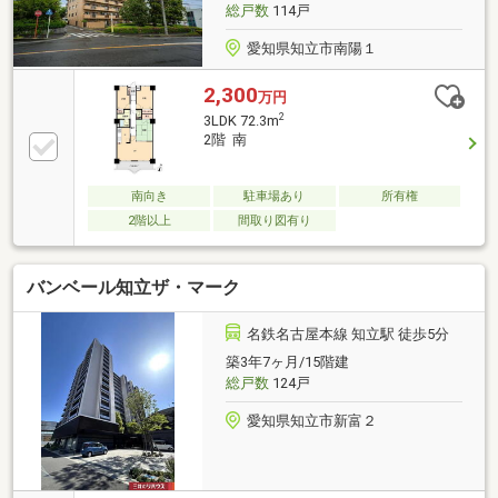
総戸数
114戸
500m)・V・drug牛田店 徒歩4分(約270m)
愛知県知立市南陽１
2,300
万円
2
3LDK 72.3m
2階 南
南向き
駐車場あり
所有権
2階以上
間取り図有り
バンベール知立ザ・マーク
名鉄名古屋本線 知立駅 徒歩5分
築3年7ヶ月/15階建
総戸数
124戸
愛知県知立市新富２