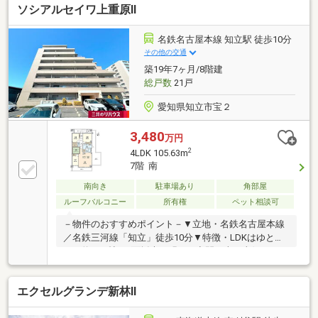
ソシアルセイワ上重原Ⅱ
ト！マットレス、エアコン、TV、食洗機、冷蔵庫、洗
濯機、掃除機の中からお選び頂けます。(景品法規約上
限内商品）プレゼント情報見ましたとお伝え下さい♪
名鉄名古屋本線 知立駅 徒歩10分
その他の交通
築19年7ヶ月/8階建
総戸数
21戸
愛知県知立市宝２
3,480
万円
2
4LDK 105.63m
7階 南
南向き
駐車場あり
角部屋
ルーフバルコニー
所有権
ペット相談可
－物件のおすすめポイント－▼立地・名鉄名古屋本線
／名鉄三河線「知立」徒歩10分▼特徴・LDKはゆとり
ある約20.3帖、2面採光の明るい空間・南・東側がバル
コニーに面する設計・家事動線良好なアイランドキッ
チン・全居室6帖以上・収納スペースを確保・プライ
エクセルグランデ新林Ⅱ
バシーに配慮された玄関ポーチ・敷地内平面駐車場1
台確保(車種による／使用料月額4000円～8000円）・