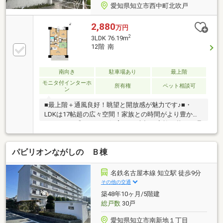
愛知県知立市西中町北吹戸
2,880
万円
2
3LDK 76.19m
12階 南
南向き
駐車場あり
最上階
モニタ付インターホ
所有権
ペット相談可
ン
■最上階＋通風良好！眺望と開放感が魅力です♪■・
LDKは17帖超の広々空間！家族との時間がより豊かに
なりますね◎・ペット飼育OK！大切な家族と暮らす理
想の住まいです！■毎日の使いやすさに配慮！水回り
は全て独立設計■・洗面室も広く、朝の身支度や家事
パビリオンながしの Ｂ棟
も快適にこなせます♪・下足入れ付きの玄関でスッキ
リとした印象を演出します。■和室付きの3LDK■・豊
富な収納で居住空間をすっきり保てるのも嬉しいです
名鉄名古屋本線 知立駅 徒歩9分
ね！・南向きバルコニーで日差しが心地よい空間が広
その他の交通
がります！■【ご内覧・ご来店 ご希望のお客様へ】■
築48年10ヶ月/5階建
お気軽にご連絡ください。資金計画や住宅ローンのご
総戸数
30戸
相談も無料でご案内いたします。
愛知県知立市南新地１丁目