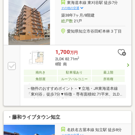
東海道本線 東刈谷駅 徒歩7分
その他の交通
築38年7ヶ月/8階建
総戸数
21戸
愛知県知立市谷田町本林３丁目
1,700
万円
2
2LDK 82.71m
8階 南
南向き
駐車場あり
最上階
角部屋
ルーフバルコニー
所有権
－物件のおすすめポイント－▼立地・JR東海道本線
「東刈谷」徒歩7分▼特徴・専有面積82.71平米、2LDK
の3方角住戸・お料理中も会話が楽しめる対面式キッ
チン・各洋室に収納スペースを設置・洗面室は
2WAY、家事動線良好・浴室・洗面室・トイレは窓
・藤和ライブタウン知立
付・約58.65平米のルーフバルコニーに加え、約30.34
平米のワイドバルコニー有▼2026年1月室内リフォー
ム済【交換】洗面化粧台、トイレ、建具【その他】全
名鉄名古屋本線 知立駅 徒歩8分
室クロス張替、フローリング上張り、ハウスクリーニ