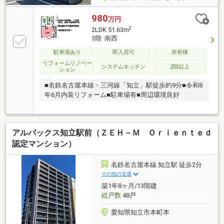
980
万円
2
2LDK 51.63m
3階 南西
駐車場あり
即入居可
所有権
リフォームリノベー
システムキッチン
2階以上
ション
■名鉄名古屋本線・三河線「知立」駅徒歩約9分■令和8
年6月内装リフォーム■駐車場有■周辺環境良好
アルバックス知立駅前（ＺＥＨ－Ｍ Ｏｒｉｅｎｔｅｄ
認定マンション）
名鉄名古屋本線 知立駅 徒歩2分
その他の交通
築1年8ヶ月/13階建
総戸数
48戸
愛知県知立市本町本