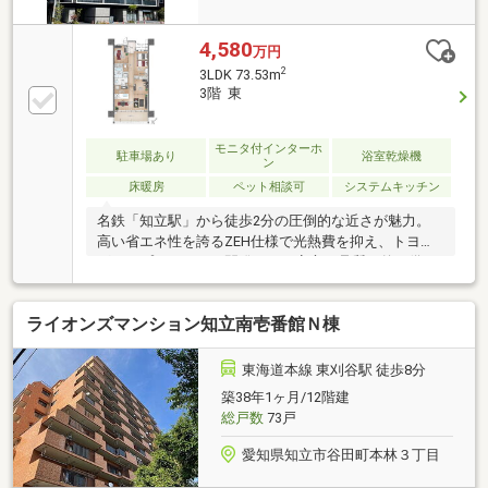
4,580
万円
2
3LDK 73.53m
3階 東
モニタ付インターホ
駐車場あり
浴室乾燥機
ン
床暖房
ペット相談可
システムキッチン
名鉄「知立駅」から徒歩2分の圧倒的な近さが魅力。
高い省エネ性を誇るZEH仕様で光熱費を抑え、トヨタ
グループのアイシン開発による安心の品質も兼ね備え
た、利便性と快適性を両立したマンションです。
ライオンズマンション知立南壱番館Ｎ棟
東海道本線 東刈谷駅 徒歩8分
築38年1ヶ月/12階建
総戸数
73戸
愛知県知立市谷田町本林３丁目