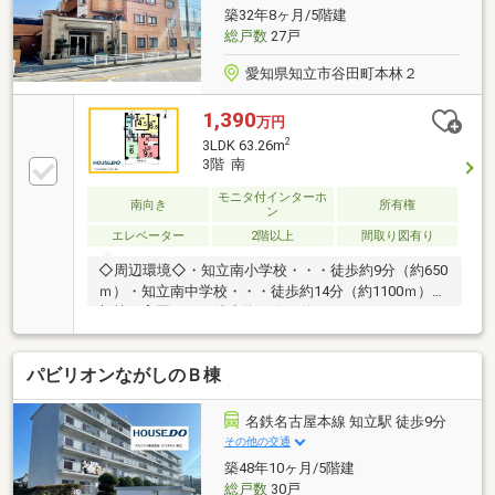
築32年8ヶ月/5階建
総戸数
27戸
愛知県知立市谷田町本林２
1,390
万円
2
3LDK 63.26m
3階 南
モニタ付インターホ
南向き
所有権
ン
エレベーター
2階以上
間取り図有り
◇周辺環境◇・知立南小学校・・・徒歩約9分（約650
ｍ）・知立南中学校・・・徒歩約14分（約1100ｍ）・
新林保育園・・・徒歩約11分（約850ｍ）・アオキス
ーパー刈谷店・・・徒歩約3分（約170ｍ）・セブンイ
レブン知立谷田町店・・・徒歩約3分（約220ｍ）・ス
パビリオンながしのＢ棟
ギドラッグ東刈谷店・・・徒歩約14分（約1100ｍ）・
東刈谷郵便局…徒歩約19分（約1500ｍ）・碧海信用金
庫東刈谷支店・・・徒歩約7分（約500ｍ）・本林公
名鉄名古屋本線 知立駅 徒歩9分
園・・徒歩約4分（約300ｍ）・DCM知立店…徒歩約8
その他の交通
分（約600ｍ）
築48年10ヶ月/5階建
総戸数
30戸