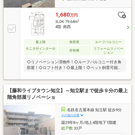
1,680
万円
2
3LDK 79.64m
4階 南西
最上階
角部屋
ルーフバルコニー
モニタ付インターホ
リフォームリノベー
所有権
ン
ション
◇リノベーション済物件！◇ルーフバルコニー付き角
部屋！◇ロフト付き！◇最上階！◇ペット飼育可能！
＼＼家具や家電、住宅ローンに組込めます／／▼お電
話でのご予約、ご質問・お問合せはこちらまで
▼TEL：0120-09-7549【通話無料】ニッカ不動産へ！
【藤和ライブタウン知立】～知立駅まで徒歩９分の最上
～空家につき即日のご案内も可能！～お気兼ねなくお
問合せくださいませ。住宅ローンやリフォームのご相
階角部屋リノベーショ
談も承ります！
名鉄名古屋本線 知立駅 徒歩9分
その他の交通
築29年8ヶ月/地上4階地下1階建
総戸数
33戸