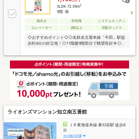
2
3LDK 72.59m
9階 南
南向き
所有権
システムキッチン
エレベーター
2階以上
宅配ボックス
◇おすすめポイント◇◎名鉄名古屋本線「牛田」駅徒
歩約4分の好立地！◎11階建9階部分で眺望良好☆◎教
育施設や買い物施設徒歩圏内♪◇周辺環境◇・八ツ田
小学校…徒歩7分(約500m)・知立中学校…徒歩17分(約
1300m)・はなの木幼稚園…徒歩10分(約800m)・デイリ
ーヤマザキ知立南陽店…徒歩4分(約260m)・アオキスー
パー知立店…徒歩5分(約400m)・ギャラリエアピタ知立
店…徒歩13分(約1000m)・V・drug牛田店…徒歩4分(約
270m)・知立牛田郵便局…徒歩6分(約450ｍ)・深谷会富
士病院…徒歩10分(約750m)
ライオンズマンション知立南五番館
ＪＲ東海道本線 東刈谷駅 徒歩8
分
その他の交通