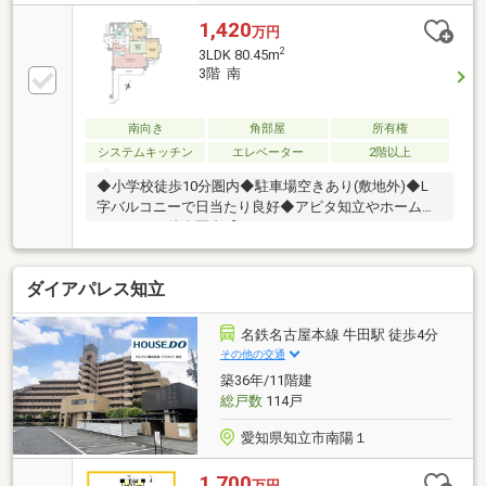
1,420
万円
2
3LDK 80.45m
3階 南
南向き
角部屋
所有権
システムキッチン
エレベーター
2階以上
◆小学校徒歩10分圏内◆駐車場空きあり(敷地外)◆L
字バルコニーで日当たり良好◆アピタ知立やホームセ
ンターにも徒歩圏内【こんなあなたにおすすめで
す！】◎緑豊かな落ち着いた環境で暮らされたい方◎
車を使われる方アピタ知立店 … 徒歩15分猿渡小学
ダイアパレス知立
校 … 徒歩7分知立中学校 … 徒歩12分知立東高
校 … 徒歩9分ローソン知立弘法店 … 徒歩8分※当
社でリノベーション工事をしていただける方への販売
名鉄名古屋本線 牛田駅 徒歩4分
になります。◆◇物件見学 予約 受付中◇◆居住中
その他の交通
のお部屋のため、事前にお問合せをお願いいたしま
築36年/11階建
す！【見学受付窓口】０１２０－３４－０９０９
総戸数
114戸
≪WEBサイトリニューアルしました！≫
愛知県知立市南陽１
1,700
万円