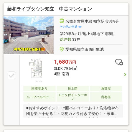
藤和ライブタウン知立 中古マンション
名鉄名古屋本線 知立駅 徒歩9分
その他の交通
築29年8ヶ月/地上4階地下1階建
総戸数
33戸
愛知県知立市西町亀池
1,680
万円
2
3LDK 79.64m
4階 南西
駐車場あり
最上階
角部屋
モニタ付インターホ
ルーフバルコニー
所有権
ン
■おすすめポイント・2面バルコニーあり！洗濯物や布
団を楽々干せる！・防犯カメラ付きで安心！・家事が
助かる食洗機付き！□自己資金0で購入出来ます！□自
営業、勤続短い方ご相談を！□今すぐ内覧大歓迎！□深
夜問い合わせ受け付けます！ご契約者様へプレゼン