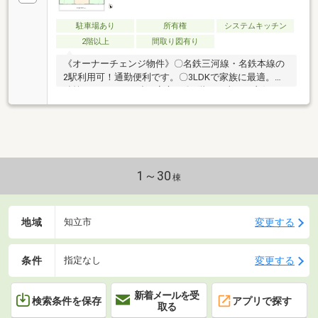
駐車場あり
所有権
システムキッチン
2階以上
間取り図有り
《オーナーチェンジ物件》〇名鉄三河線・名鉄本線の
2駅利用可！通勤便利です。〇3LDKで家族に最適。〇
鉄筋コンクリート造で安心！〇2階は日当たり良好。
1～30
棟
地域
変更する
知立市
条件
変更する
指定なし
新着メールを受
検索条件を保存
アプリで探す
取る