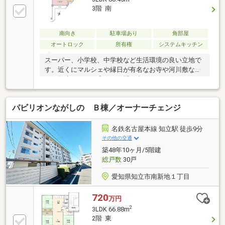
3階 南
南向き
駐車場あり
角部屋
オートロック
所有権
システムキッチン
スーパー、小学校、中学校など生活環境の良い立地で
す。近くにマルシェや縁日が有名なお寺や河川敷な
ど、散歩コースも◎ぜひお問い合わせください！
パビリオンながしの Ｂ棟／オーナーチェンジ
名鉄名古屋本線 知立駅 徒歩9分
その他の交通
築48年10ヶ月/5階建
総戸数
30戸
愛知県知立市南新地１丁目
720
万円
2
3LDK 66.88m
2階 東