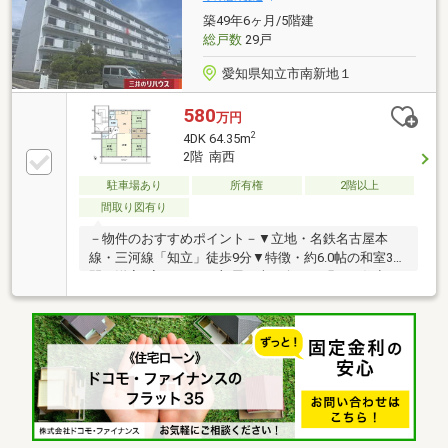
築49年6ヶ月/5階建
総戸数
29戸
愛知県知立市南新地１
580
万円
2
4DK 64.35m
2階 南西
駐車場あり
所有権
2階以上
間取り図有り
－物件のおすすめポイント－▼立地・名鉄名古屋本
線・三河線「知立」徒歩9分▼特徴・約6.0帖の和室3
間、洋室1室の4DK・3部屋が南西向き、明るい住空
間・お料理に集中しやすい壁付けキッチン・洋室は南
東側和室と一体利用も可能・DK・和室2間に収納スペ
ース有・キッチン正面・浴室に窓を配置・駐車場1住
戸1台確保(車種による)▼周辺環境・知立市立知立西小
学校 徒歩7分(約520m)・サンドラッグ上重原店 徒歩2
分(約130m)・新地公園 徒歩3分(約230m)■ ご希望の住
まい探しをお手伝いします ━━━━━・・・物件の詳
細・ご相談はお気軽にお問い合わせください。