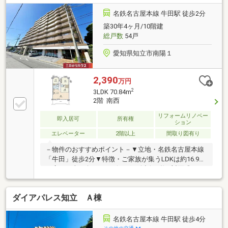
徒歩約5分と毎日のお買い物にも大変便利です♪・国道
23号線や衣浦豊田道路「新林」ICに近くお車での交通
名鉄名古屋本線 牛田駅 徒歩2分
アクセス良好な立地です！毎日の通勤や通学、お出掛
築30年4ヶ月/10階建
けにに大変便利です◎□【ご内覧・ご来店 ご希望の
総戸数
54戸
お客様へ】□ご来店・ご案内可能です！ご希望のお日
にちをお気軽にご連絡ください♪
愛知県知立市南陽１
2,390
万円
2
3LDK 70.84m
2階 南西
リフォームリノベー
即入居可
所有権
ション
エレベーター
2階以上
間取り図有り
－物件のおすすめポイント－▼立地・名鉄名古屋本線
「牛田」徒歩2分▼特徴・ご家族が集うLDKは約16.9帖
の広さ・南西向きのリビング・会話が弾む対面式キッ
チン・全洋室・ホールに収納スペースを設置▼設備・
オートロック▼2026年6月室内リフォーム内容【新品
ダイアパレス知立 Ａ棟
交換】キッチン、バス、トイレ、洗面化粧台、建具
【貼替】クロス全室、床材【その他】ハウスクリーニ
ング▼周辺環境・アオキスーパー知立店 徒歩9分(約
名鉄名古屋本線 牛田駅 徒歩4分
700m)・八ツ田小学校 徒歩9分(約650m)■ ご希望の住