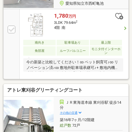
愛知県知立市西町亀池
1,780
万円
2
3LDK 79.64m
4階 南
南向き
駐車場あり
最上階
モニタ付インターホ
角部屋
ルーフバルコニー
ン
今の新築と比較してください！∞ ペット飼育可♪∞ リ
ノベーション済♪∞ 敷地外駐車場承継可♪+ 敷地内機械
式駐車場空有♪∞ 名鉄本線「知立」駅まで徒歩９分♪∞
LDK約17帖♪続き間で6帖の和室あり♪∞ 南側バルコニ
ー♪ルーフバルコニーあり♪∞ 最上階ならではのロフト
アトレ東刈谷グリーティングコート
付き♪何も残らない賃貸料を払うのはもうやめません
か？大切なお金は残せる資産に使うべきです。不動産
取引における第三者の専門家として、”売る”側の都合
ＪＲ東海道本線 東刈谷駅 徒歩14
に寄らず、お客さまにとっての”最適解”をご提案する
分
ことをお約束します。先ずはお気軽にお問合せくださ
その他の交通
いませ。
築16年7ヶ月/12階建
総戸数
72戸