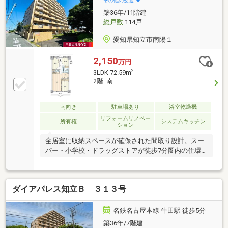
その他の交通
まい探しをお手伝いします ━━━━━・・・物件の詳
築36年/11階建
細・ご相談はお気軽にお問い合わせください。
総戸数
114戸
愛知県知立市南陽１
2,150
万円
2
3LDK 72.59m
2階 南
南向き
駐車場あり
浴室乾燥機
リフォームリノベー
所有権
システムキッチン
ション
全居室に収納スペースが確保された間取り設計。スー
パー・小学校・ドラッグストアが徒歩7分圏内の住環
境。－物件のおすすめポイント－▼立地・名鉄名古屋
本線「牛田」駅 徒歩4分 他▼特徴・LDと隣接する洋室
は一体利用も可能・お料理に集中しやすい壁付けキッ
ダイアパレス知立Ｂ ３１３号
チン・浴室乾燥機有・宅配ボックス有▼2021年3月室
内リフォーム履歴【交換】キッチン、UB、洗面化粧
台、トイレ、全室室内ドア【張替】全室フローリン
名鉄名古屋本線 牛田駅 徒歩5分
グ、全室クロス▼周辺環境・アオキスーパー知立店 徒
築36年/7階建
歩5分(約350m)・知立市立八ツ田小学校 徒歩7分(約