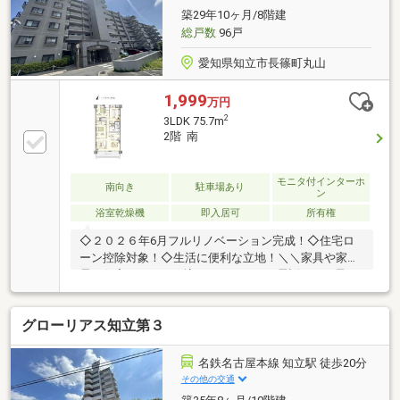
探しをお手伝いします ━━━━━・・・物件の詳細・
築29年10ヶ月/8階建
ご相談はお気軽にお問い合わせください。
総戸数
96戸
愛知県知立市長篠町丸山
1,999
万円
2
3LDK 75.7m
2階 南
モニタ付インターホ
南向き
駐車場あり
ン
浴室乾燥機
即入居可
所有権
◇２０２６年6月フルリノベーション完成！◇住宅ロ
ーン控除対象！◇生活に便利な立地！＼＼家具や家
電、住宅ローンに組込めます／／▼お電話でのご予
約、ご質問・お問合せはこちらまで▼TEL：0120-09-
7549【通話無料】ニッカ不動産へ！～空家につき即日
グローリアス知立第３
のご案内も可能！～お気兼ねなくお問合せくださいま
せ。住宅ローンやリフォームのご相談も承ります！
【主なリノベーション内容】・システムキッチン、ユ
名鉄名古屋本線 知立駅 徒歩20分
ニットバス、トイレ交換・洗面化粧台交換 ・建具交
その他の交通
換・クロス、フローリング貼替 ・クッションフロア