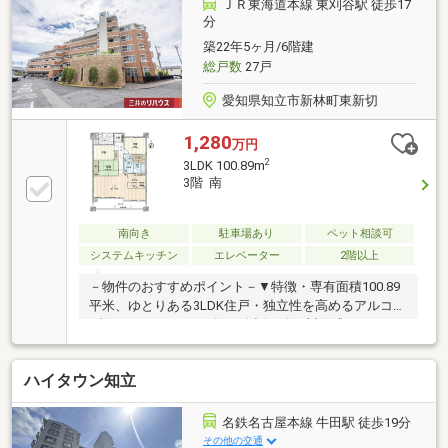
ペット飼育可能(細則有)▼設備・オール電化・1620サ
ＪＲ東海道本線 東刈谷駅 徒歩17
イズの浴室・オートロック・宅配ボックス■ ご希望の
分
住まい探しをお手伝いします ━━━━━・・・物件の
築22年5ヶ月/6階建
詳細・ご相談はお気軽にお問い合わせください。
総戸数
27戸
愛知県知立市新林町東新切
1,280
万円
2
3LDK 100.89m
3階 南
南向き
駐車場あり
ペット相談可
システムキッチン
エレベーター
2階以上
－物件のおすすめポイント－▼特徴・専有面積100.89
平米、ゆとりある3LDK住戸・独立性を高めるアルコー
ブ(トランクスペース有)・会話の弾む対面式キッチン
採用(背面にカップボード有)・洗面室は2WAY仕様につ
き、家事動線良好・足を伸ばしてくつろげる和室有・
ハイタウン知立
主寝室は約7.5帖の広さ、WICを設置・北西側洋室は防
音室につき、多用途に活用可能・ペット飼育可能(規約
制限有)▼周辺環境・本林公園 徒歩6分(約460m)・知立
名鉄名古屋本線 牛田駅 徒歩19分
市立知立南小学校 徒歩9分(約700m)■ ご希望の住まい
その他の交通