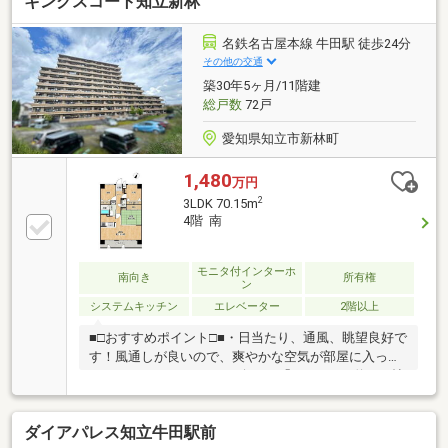
キングスコート知立新林
のご案内も可能！～お気兼ねなくお問合せくださいま
せ。住宅ローンやリフォームのご相談も承ります！
【主なリノベーション内容】・システムキッチン、ユ
名鉄名古屋本線 牛田駅 徒歩24分
ニットバス、トイレ交換・洗面化粧台交換 ・建具交
その他の交通
換・クロス、フローリング貼替 ・クッションフロア
築30年5ヶ月/11階建
貼替・シューズボックス交換 ・給湯器交換 ・分電
総戸数
72戸
盤交換・ハウスクリーニング他
愛知県知立市新林町
1,480
万円
2
3LDK 70.15m
4階 南
モニタ付インターホ
南向き
所有権
ン
システムキッチン
エレベーター
2階以上
■□おすすめポイント□■・日当たり、通風、眺望良好で
す！風通しが良いので、爽やかな空気が部屋に入って
きます♪・リノベーション向き 「３LDK」・約16.0帖
の広々リビングで家族みんながゆったり寛げます♪・
小中学校が徒歩圏内にあり毎日の通学に負担がありま
ダイアパレス知立牛田駅前
せん。・コンビニは徒歩約2分、ドラッグストアまで