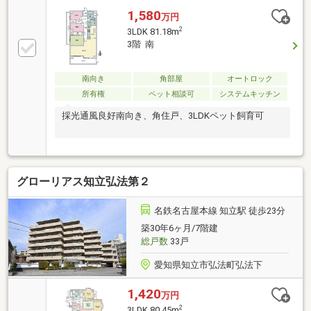
1,580
万円
2
3LDK 81.18m
3階 南
南向き
角部屋
オートロック
所有権
ペット相談可
システムキッチン
採光通風良好南向き、角住戸、3LDKペット飼育可
グローリアス知立弘法第２
名鉄名古屋本線 知立駅 徒歩23分
築30年6ヶ月/7階建
総戸数
33戸
愛知県知立市弘法町弘法下
1,420
万円
2
3LDK 80.45m