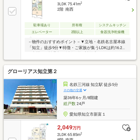
件の詳細やローンのご相談等もお気軽にお問合せ下さ
2
3LDK 75.41m
い！自己資金0円、自営業の方、勤務年数が短い方な
2階 南西
ど資金面の相談も大歓迎です！！未公開物件情報も多
数ご用意しております♪【キッズスペース完備】【駐
車場完備】【シッターさん完備】
駐車場あり
所有権
システムキッチン
■□■□■□■□■□■□■□■□■
エレベーター
2階以上
食器洗浄乾燥機
－物件のおすすめポイント－▼立地・名鉄名古屋本線
「知立」徒歩9分▼特徴・ご家族が集うLDKは約16.2帖
の空間・お料理中も会話が弾む対面式キッチン・キッ
チンはカウンター付、配膳や後片付けがスムーズ・LD
隣接の和室は2WAY、客間など多用途に活用可能・各
グローリアス知立第２
洋室・和室・廊下に収納スペースを確保・大切なペッ
トと一緒に暮らせます(規約有)▼設備・食器洗乾燥
機・温水洗浄便座▼周辺環境・草刈公園 徒歩6分(約
名鉄三河線 知立駅 徒歩5分
460m)・スギ薬局宝町店 徒歩9分(約720m)■ ご希望の
その他の交通
住まい探しをお手伝いします ━━━━━・・・物件の
築36年6ヶ月/8階建
詳細・ご相談はお気軽にお問い合わせください。
総戸数
24戸
愛知県知立市新富１
2,049
万円
2
2LDK 65.85m
8階 南西