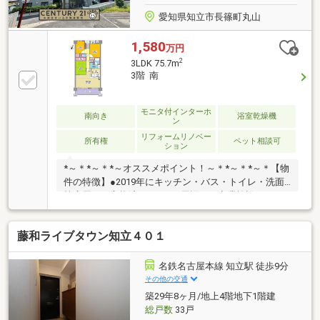
愛知県知立市長篠町丸山
1,580
万円
2
3LDK 75.7m
3階 南
モニタ付インターホ
南向き
浴室乾燥機
ン
リフォームリノベー
所有権
ペット相談可
ション
*～＊*～＊*～オススメポイント！～＊*～＊*～＊【物
件の特徴】●2019年にキッチン・バス・トイレ・洗面
等水周りを交換済みです。●周辺には商業施設があり
日常のお買い物に便利です。●小学校、中学校ともに
徒歩15分圏内で子育て世代にも適した環境です。●敷
藤和ライブタウン知立４０１
地外の駐車場が複数台空きあり（5月10日現在）●敷地
内綺麗にお掃除されています！他にもオススメがイッ
パイ！お気軽にお問い合わせください！！
名鉄名古屋本線 知立駅 徒歩9分
その他の交通
築29年8ヶ月/地上4階地下1階建
総戸数
33戸