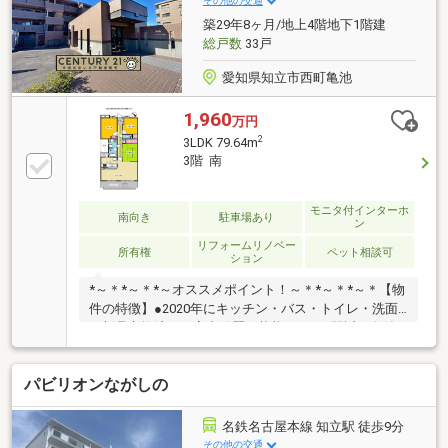
その他の交通
ング 他■ ご希望の住まい探しをお手伝いします
築29年8ヶ月/地上4階地下1階建
━━━━━・・・物件の詳細・ご相談はお気軽にお問
総戸数
33戸
い合わせください。
愛知県知立市西町亀池
1,960
万円
2
3LDK 79.64m
3階 南
モニタ付インターホ
南向き
駐車場あり
ン
リフォームリノベー
所有権
ペット相談可
ション
*～＊*～＊*～オススメポイント！～＊*～＊*～＊【物
件の特徴】●2020年にキッチン・バス・トイレ・洗面
を新品交換済み。室内綺麗な状態です！●駅近：名鉄
名古屋本線「知立」駅まで徒歩8分で通勤・通学に便
利。●周辺にはスーパー、ドラックストアなど日常の
パビリオンながしの
お買い物施設が充実。●小学校、中学校ともに徒歩20
分圏内で子育て世代にも適した環境。●ペット飼育可
能！(1住戸2匹、その他規約あり)他にもオススメがイ
名鉄名古屋本線 知立駅 徒歩9分
ッパイ！お気軽にお問い合わせください！！
その他の交通