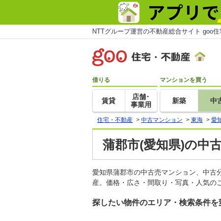
NTTグループ運営の不動産総合サイト goo
借りる
マンションを買う
店舗･
賃貸
新築
中
事業用
住宅・不動産
>
中古マンション
>
東海
>
愛
蒲郡市(愛知県)の中
愛知県蒲郡市の中古売マンション、中古
産。価格・広さ・間取り・写真・人気のこ
探したい物件のエリア・検索条件を