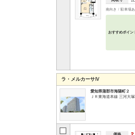
1
南向き
駐車場あ
おすすめポイン
ラ・メルカーサⅣ
愛知県蒲郡市海陽町２
ＪＲ東海道本線 三河大塚
2
価格