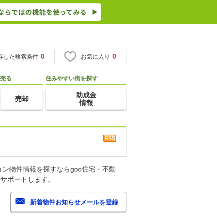
0
0
存した検索条件
お気に入り
売る
住みやすい街を探す
助成金
売却
情報
ン物件情報を探すならgoo住宅・不動
がサポートします。