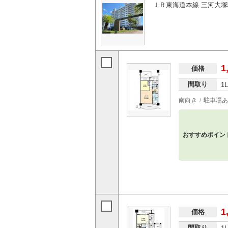
ＪＲ東海道本線 三河大塚
1
価格
間取り
1
南向き
駐車場あ
おすすめポイン
1
価格
間取り