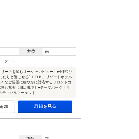
方位
南
ベーター
マリーナを望むオーシャンビュー！●4棟並び
ったりと過ごせる1ＬＤＫ。リゾートホテル
様々なご要望に細やかに対応するフロントコ
施設も充実【周辺環境】●テーマパーク『ラ
スティバルマーケット
詳細を見る
追加
方位
南