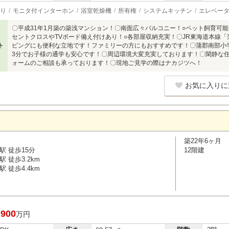
り
モニタ付インターホン
浴室乾燥機
所有権
システムキッチン
エレベー
〇平成31年1月築の築浅マンション！〇南面広々バルコニー！○ペット飼育可
セントクロスやTVボード備え付けあり！○各部屋収納充実！〇JR東海道本線「
ト
ピングにも便利な立地です！ファミリーの方にもおすすめです！〇蒲郡南部小
3分でお子様の通学も安心です！〇周辺環境大変充実しております！〇閑静な
ォームのご相談も承っております！〇現地ご見学の際はナカジツへ！
お気に入りに
築22年6ヶ月
駅 徒歩15分
12階建
 徒歩3.2km
 徒歩4.4km
,900
万円