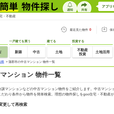
住宅・不動産
0
最近見た物件
保
一戸建てを買う
建てる
投資する
不動産
古
新築
中古
土地
土地活用
投資
知県
>
蒲郡市の中古マンション 物件一覧
古マンション 物件一覧
分譲マンションなどの中古マンション物件をご紹介します。中古マンショ
だわり条件から物件を簡単検索。理想の物件探しをgoo住宅・不動産
変更して再検索