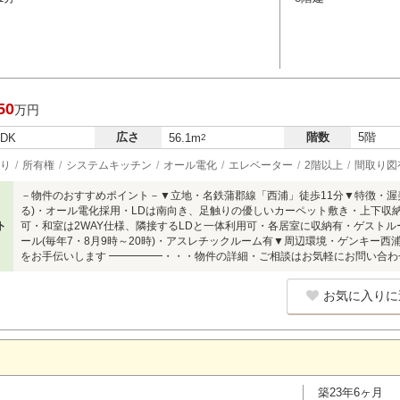
50
万円
広さ
階数
5階
LDK
56.1m
2
り
所有権
システムキッチン
オール電化
エレベーター
2階以上
間取り図
－物件のおすすめポイント－▼立地・名鉄蒲郡線「西浦」徒歩11分▼特徴・渥
る)・オール電化採用・LDは南向き、足触りの優しいカーペット敷き・上下収
ト
可・和室は2WAY仕様、隣接するLDと一体利用可・各居室に収納有・ゲストルーム
ール(毎年7・8月9時～20時)・アスレチックルーム有▼周辺環境・ゲンキー西浦店 
をお手伝いします ━━━━━・・・物件の詳細・ご相談はお気軽にお問い合わ
お気に入りに
築23年6ヶ月