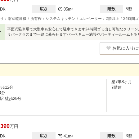
広さ
階数
5階
LDK
65.05m
2
り
浴室乾燥機
所有権
システムキッチン
エレベーター
2階以上
24時間
平面式駐車場で大型車も安心して駐車できます24時間ゴミ出し可能なクリー
ト
リバークラスまで一緒に暮らせますバーベキュー施設やパーティールームもあ
お気に入りに
築7年8ヶ月
歩12分
7階建
4分
駅 徒歩29分
,390
万円
広さ
階数
3階
LDK
75.41m
2