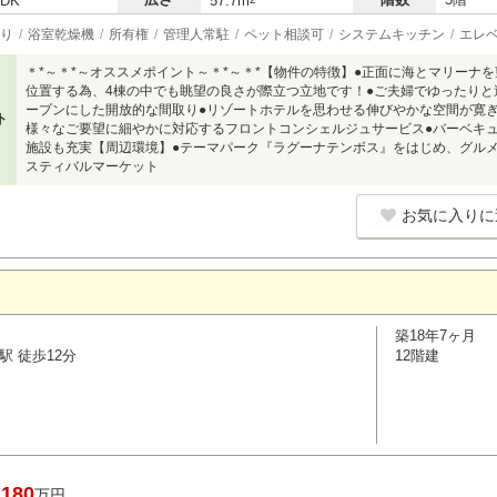
LDK
57.7m
り
浴室乾燥機
所有権
管理人常駐
ペット相談可
システムキッチン
エレ
＊*～＊*～オススメポイント～＊*～＊*【物件の特徴】●正面に海とマリーナ
位置する為、4棟の中でも眺望の良さが際立つ立地です！●ご夫婦でゆったりと
ープンにした開放的な間取り●リゾートホテルを思わせる伸びやかな空間が寛
ト
様々なご要望に細やかに対応するフロントコンシェルジュサービス●バーベキ
施設も充実【周辺環境】●テーマパーク『ラグーナテンボス』をはじめ、グル
スティバルマーケット
お気に入りに
築18年7ヶ月
駅 徒歩12分
12階建
,180
万円