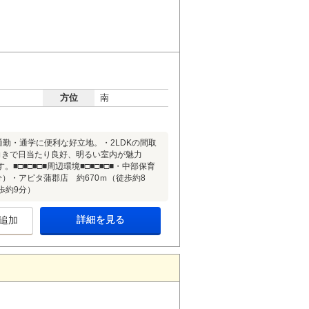
方位
南
で通勤・通学に便利な好立地。・2LDKの間取
向きで日当たり良好、明るい室内が魅力
■□■□■周辺環境■□■□■□■・中部保育
分）・アピタ蒲郡店 約670ｍ（徒歩約8
歩約9分）
詳細を見る
追加