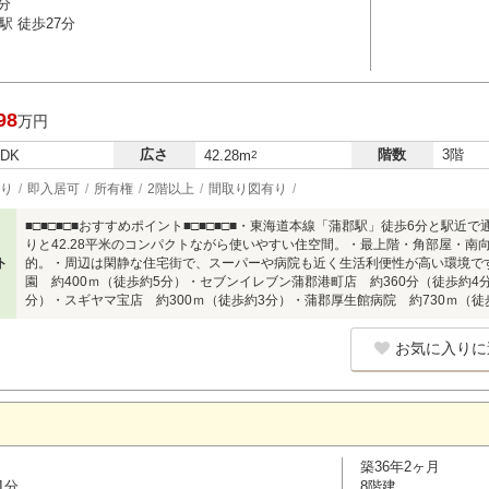
分
駅 徒歩27分
98
万円
広さ
階数
3階
LDK
42.28m
2
り
即入居可
所有権
2階以上
間取り図有り
■□■□■□■おすすめポイント■□■□■□■・東海道本線「蒲郡駅」徒歩6分と駅近
りと42.28平米のコンパクトながら使いやすい住空間。・最上階・角部屋・南
ト
的。・周辺は閑静な住宅街で、スーパーや病院も近く生活利便性が高い環境です。■□
園 約400ｍ（徒歩約5分）・セブンイレブン蒲郡港町店 約360分（徒歩約4
分）・スギヤマ宝店 約300ｍ（徒歩約3分）・蒲郡厚生館病院 約730ｍ（徒
お気に入りに
築36年2ヶ月
1分
8階建