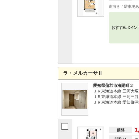
南向き
駐車場あ
おすすめポイン
ラ・メルカーサⅡ
愛知県蒲郡市海陽町２
ＪＲ東海道本線 三河大塚
ＪＲ東海道本線 三河三谷駅
ＪＲ東海道本線 愛知御津駅
1
価格