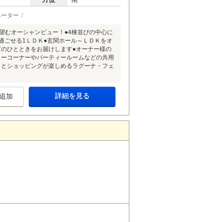
ベーター
を望むオーシャンビュー！●4棟並びの中心に
過ごせる1ＬＤＫ●玄関ホール～ＬＤＫをオ
ぎのひとときをお届けします●オーナー様の
ューコーナーやパーティールームなどの共用
メとショッピングが楽しめるラグーナ・フェ
詳細を見る
追加