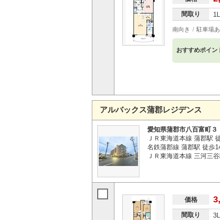
間取り
1
南向き
駐車場あ
おすすめポイン
アルバックス蒲郡レジデンス
愛知県蒲郡市八百富町３
ＪＲ東海道本線 蒲郡駅 徒
名鉄蒲郡線 蒲郡駅 徒歩1
ＪＲ東海道本線 三河三谷
3
価格
間取り
3