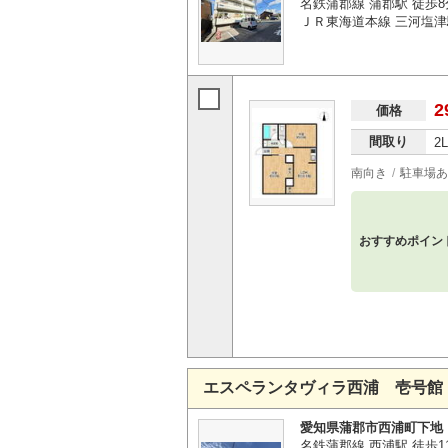
名鉄蒲郡線 蒲郡駅 徒歩8
ＪＲ東海道本線 三河塩津
2
価格
間取り
2
南向き
駐車場あ
おすすめポイン
エスペランタヴィラ西浦 壱号館
愛知県蒲郡市西浦町下地
名鉄蒲郡線 西浦駅 徒歩1