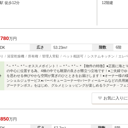
駅 徒歩12分
12階建
,780
万円
広さ
階数
6階
LDK
53.23m
2
り
浴室乾燥機
所有権
管理人常駐
ペット相談可
システムキッチン
エレ
*～＊*～＊*～オススメポイント！～＊*～＊*～＊【物件の特徴】●正面に海と
の中心に位置する為、4棟の中でも眺望の良さが際立つ立地です！●ご夫婦でゆ
ト
を思わせる伸びやかな空間が寛ぎのひとときをお届けします！●オーナー様の
ンシェルジュサービス●バーベキューコーナーやパーティールームなどの共用
グーナテンボス』をはじめ、グルメとショッピングが楽しめるラグーナ・フェ
お気に入りに
,850
万円
広さ
階数
5階
2