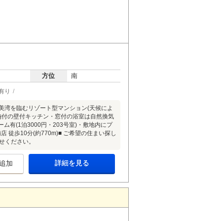
方位
南
有り
美湾を臨むリゾート型マンション(天候によ
納付の壁付キッチン・窓付の浴室は自然換気
有(1泊3000円・203号室)・敷地内にプ
徒歩10分(約770m)■ ご希望の住まい探し
せください。
詳細を見る
追加