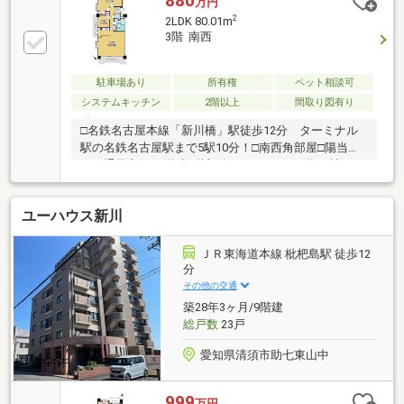
880
万円
2
2LDK 80.01m
3階 南西
駐車場あり
所有権
ペット相談可
システムキッチン
2階以上
間取り図有り
□名鉄名古屋本線「新川橋」駅徒歩12分 ターミナル
駅の名鉄名古屋駅まで5駅10分！□南西角部屋□陽当た
り・通風良好□8階建3階部分□80.01㎡□LDK約20帖□三
面バルコニー□ペット飼育可弊社はリフォーム・リノ
ベーションの設計からお見積り、施工までワンストッ
ユーハウス新川
プ対応が可能です！参考プランのようにあなたの暮ら
しの理想を叶えるプランのご提案をさせていただきま
す。ご相談は無料となりますので、お気軽にお声がけ
ＪＲ東海道本線 枇杷島駅 徒歩12
ください♪
分
その他の交通
築28年3ヶ月/9階建
総戸数
23戸
愛知県清須市助七東山中
999
万円