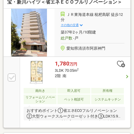
宝・新川ハイツ＜省エネＥＣＯフルリノベーション＞
ＪＲ東海道本線 枇杷島駅 徒歩12
分
その他の交通
築37年2ヶ月/10階建
総戸数
-戸
愛知県清須市阿原神門
1,780
万円
2
3LDK 70.05m
2階 南
南向き
即入居可
所有権
リフォームリノベー
ペット相談可
システムキッチン
ション
おすすめポイント①省エネECOフルリノベーション
②大型ウォークスルークローゼット付き③LDK15.9帖
【決算キャンペーン対象】9月末までのご契約者対象
詳細はお問合せください！◇南面に内窓を新設。省エ
ネ効果・防音など機能性アップ◇洗練された空間◇ウ