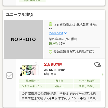
間取り図有り
ーンやリフォームのご相談も承ります！
ユニーブル清須
ＪＲ東海道本線 枇杷島駅 徒歩3
分
その他の交通
築20年10ヶ月/8階建
総戸数
35戸
愛知県清須市西枇杷島町養和
2,890
万円
2
3SLDK 80.84m
6階 南東
駐車場あり
所有権
ペット相談可
システムキッチン
2階以上
間取り図有り
◇近隣環境◇◎西枇杷島小学校まで徒歩7分◎西枇杷
島中学校まで徒歩7分◆おすすめポイント◆◎ＪＲ東
海道本線/枇杷島駅まで徒歩3分＋名古屋駅まで電車4分
◎枇杷島駅徒歩3分の好立地！◎ペット飼育可(規約