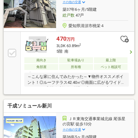
その他の交通
築37年6ヶ月/5階建
総戸数
47戸
愛知県清須市桃栄４
470
万円
2
3LDK 63.89m
5階 南
南向き
駐車場あり
最上階
角部屋
所有権
ペット相談可
～こんな家に住んでみたかった～▼物件オススメポイ
ント！◎ルーフテラス42.40㎡◎南面に広がるワイドバ
ルコニー♪◎開放感抜群の間取り◎ペット飼育可（細
則あり）▼周辺環境◎桃栄小学校まで徒歩13分◎綿半
フレッシュマーケットまで２キロ◎ファミリーマート
千成ソミュール新川
まで徒歩8分◎清須市役所まで徒歩14分▼▽当店はこ
んなお店です▽▼今から見たいも対応！＃女性スタッ
フも在籍で安心♪＃ベテランスタッフのいる安心のお
ＪＲ東海交通事業城北線 尾張星
店！＃Instagramでのルームツアー投稿などの発信！相
の宮駅 徒歩13分
談しやすいお店を目指しています。
その他の交通
築36年5ヶ月/6階建