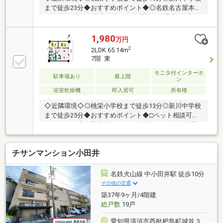
まで徒歩23分◆おすすめポイント◆◎名鉄名古屋本
線/須ヶ口駅まで徒歩10分＋名古屋駅まで電車8分◎フ
ルリノベーション物件！新築を購入するよりリーズナ
ブルに理想の住まいが手に入ります！◎各部屋に収納
1,980
万円
充実♪ドアを省くことでお部屋に開放感があり、広く
2
2LDK 65.14m
保つことができます♪◎ペット可能（規約あり）▼▼
7階 東
ハウスドゥ 清須はここがつよい！▼▼地元密着、清須
モニタ付インターホ
市のことならお任せください♪経験豊富なスタッフが
駐車場あり
最上階
ン
ご提案♪住宅ローンや保険、不動産に関する税金や法
浴室乾燥機
即入居可
所有権
律、その他各種手続きのことなどお気軽にご相談くだ
さい。
◇近隣環境◇◎桃栄小学校まで徒歩13分◎新川中学校
まで徒歩25分◆おすすめポイント◆□ペット相談可！
フルリノベ済！最上階□・ペット相談可・名鉄名古屋
本線「須ケ口」駅から名鉄名古屋駅までは乗り換えな
しの直通約８分！・2023年8月リフォーム完了 水回
チサンマンション小田井
り設備交換：キッチン・浴室・トイレ 内装リフォー
ム：壁・床・全室▼▼ハウスドゥ！清須店はここがつ
よい！▼▼地元密着、清須市のことならお任せくださ
名鉄犬山線 中小田井駅 徒歩10分
い♪経験豊富なスタッフがご提案♪住宅ローンや保険、
その他の交通
不動産に関する税金や法律、その他各種手続きのこと
築37年9ヶ月/4階建
などお気軽にご相談ください。
総戸数
19戸
愛知県清須市西枇杷島町城並３