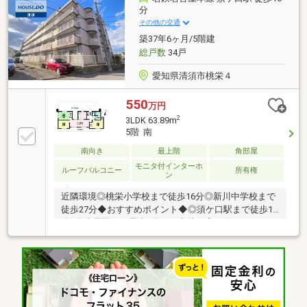
アオキスーパー西枇杷島店 徒歩7分(約530m)■ ご希望
分
の住まい探しをお手伝いします ━━━━━・・・物件
その他の交通
の詳細・ご相談はお気軽にお問い合わせください。
築37年6ヶ月/5階建
総戸数
34戸
愛知県清須市桃栄４
550
万円
2
3LDK 63.89m
5階 南
南向き
最上階
角部屋
モニタ付インターホ
ルーフバルコニー
所有権
ン
近隣環境◎桃栄小学校まで徒歩16分◎新川中学校まで
徒歩27分◆おすすめポイント◆◎須ケ口駅まで徒歩10
分+名古屋駅まで電車8分の好立地！◎両面バルコニー
につき広々としております♪◎ルーフテラスは幅も広
く寛ぎの場としてご利用いただけます。◎最上階につ
き日当たり良好！◎大通公園まで徒歩2分でお子様が
いる方も安心♪◎ペット飼育可能（細則あり）▼ハウ
スドゥ 清須はここがつよい！▼地元密着、清須市のこ
とならお任せください♪経験豊富なスタッフがご提案♪