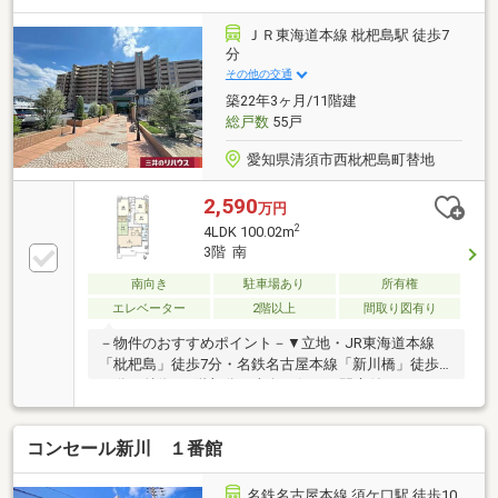
や保険、不動産に関する税金や法律、その他各種手続
きのことなどお気軽にご相談ください。お客様が一番
ＪＲ東海道本線 枇杷島駅 徒歩7
良い選択ができる様に色々な視点でご提案いたしま
分
す。
その他の交通
築22年3ヶ月/11階建
総戸数
55戸
愛知県清須市西枇杷島町替地
2,590
万円
2
4LDK 100.02m
3階 南
南向き
駐車場あり
所有権
エレベーター
2階以上
間取り図有り
－物件のおすすめポイント－▼立地・JR東海道本線
「枇杷島」徒歩7分・名鉄名古屋本線「新川橋」徒歩
12分▼特徴・3階部分、南向き住戸・門扉付アルコー
ブ有・お料理中の会話も弾む対面式キッチン・各洋室
と和室に収納スペースを設置・洗面室はキッチンと廊
コンセール新川 １番館
下の2WAY仕様・北西側洋室は可動間仕切りで一体利
用も可能・浴室には窓付で通風良好・駐車場1台承継
可能(車種制限有)▼設備・エレベーター▼周辺環境・
名鉄名古屋本線 須ケ口駅 徒歩10