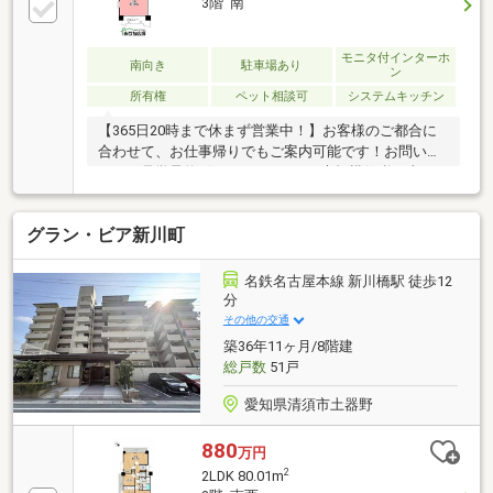
3階 南
モニタ付インターホ
南向き
駐車場あり
ン
所有権
ペット相談可
システムキッチン
【365日20時まで休まず営業中！】お客様のご都合に
合わせて、お仕事帰りでもご案内可能です！お問い合
わせは見学予約ボタンをクリック♪大規模修繕工事
2019年2月実施【おススメポイント】・ペット飼育可
能！（ワンちゃん中型・猫ちゃん合わせて2匹ま
グラン・ビア新川町
で）・広々とした開放感が魅力のLDKは約20帖！・3階
角部屋につき採光・通通良好！・プレイロットや防犯
カメラ付きで子育て世帯にも安心・名鉄名古屋本線
名鉄名古屋本線 新川橋駅 徒歩12
「新川橋」駅徒歩12分！・ご入居時期もお気軽にご相
分
談ください♪・住宅ローンやリフォームのご相談も承
その他の交通
ります！
築36年11ヶ月/8階建
総戸数
51戸
愛知県清須市土器野
880
万円
2
2LDK 80.01m