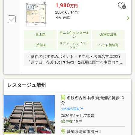
1,980
万円
2
2LDK 65.14m
7階 南西
モニタ付インターホ
最上階
浴室乾燥機
ン
リフォームリノベー
所有権
ペット相談可
ション
－物件のおすすめポイント－▼立地・名鉄名古屋本線
「須ケ口」徒歩10分▼特徴・2部屋に面する南西向き
バルコニー、陽当り良好・会話が弾む対面式キッチ
ン、パントリー有・浴室乾燥機を設置▼設備・シャワ
ー付洗面化粧台・TVモニタ付インターホン▼2023年8
レスタージュ清州
月室内リフォーム履歴【交換】キッチン、浴室、トイ
レ、洗面化粧台 等【貼替】フローリング、クロス
(壁・天井)【その他】塗装(壁・天井)、ハウスクリーニ
名鉄名古屋本線 新清洲駅 徒歩10
ング 他▼周辺環境・本山公園 徒歩7分(約560m)■ ご希
分
望の住まい探しをお手伝いします ━━━━━・・・物
その他の交通
件の詳細・ご相談はお気軽にお問い合わせください。
築26年5ヶ月/7階建
総戸数
19戸
愛知県清須市清洲１