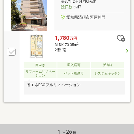
築37年2ヶ月/10階建
総戸数
59戸
愛知県清須市阿原神門
1,780
万円
2
3LDK 70.05m
2階 南
南向き
即入居可
所有権
リフォームリノベー
ペット相談可
システムキッチン
ション
省エネECOフルリノベーション
1～26
棟