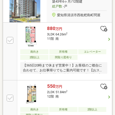
築43年6ヶ月/12階建
総戸数
-戸
愛知県清須市西枇杷島町問屋
880
万円
2
3LDK 64.26m
11階 南
南向き
所有権
エレベーター
2階以上
間取り図有り
【365日20時まで休まず営業中！】お客様のご都合に
合わせて、お仕事帰りでもご案内可能です！【おスス
メポイント】枇杷島駅まで徒歩2分という利便性の高
い立地に位置する、11階の高層階住戸です。高層階な
らではの開放感が魅力で、遮るものが少ないため陽当
550
万円
たり・通風ともに良好。室内には明るい陽射しがたっ
2
2LDK 51.84m
ぷりと差し込み、心地よい風が通り抜ける快適な住空
12階 南
間を実現しています。毎日の通勤・通学はもちろん、
お出かけにも便利な駅近立地でありながら、眺望や採
光にも恵まれた住まいです。開放感と利便性を兼ね備
南向き
所有権
2階以上
えた、快適な新生活をお楽しみいただけます。住宅ロ