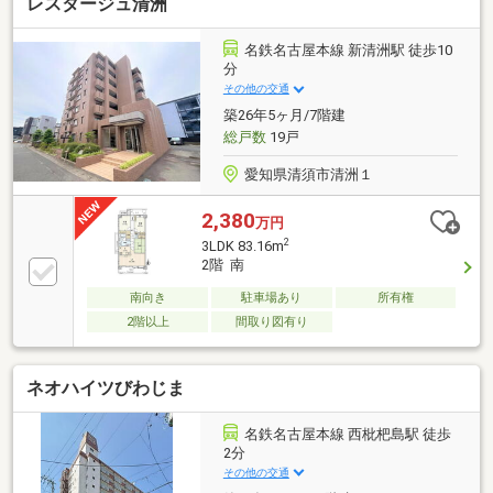
レスタージュ清洲
10分！通勤や通学、お出かけの際にも便利な立地です
♪■アクセス・名鉄名古屋本線「新川橋」駅 徒歩約12
分■周辺環境・土器野保育園 徒歩約11分・新川小学
名鉄名古屋本線 新清洲駅 徒歩10
校 徒歩約17分・新川中学校 徒歩約27分・セブンイ
分
レブン清須須ケ口店 徒歩約15分・ザ・ビッグエクス
その他の交通
プレス日比津店 車約9分是非一度、現地ご内覧くだ
築26年5ヶ月/7階建
さいませ！
総戸数
19戸
愛知県清須市清洲１
2,380
万円
2
3LDK 83.16m
2階 南
南向き
駐車場あり
所有権
2階以上
間取り図有り
ネオハイツびわじま
名鉄名古屋本線 西枇杷島駅 徒歩
2分
その他の交通