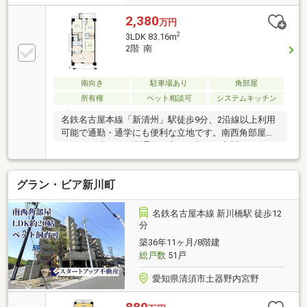
2,380
万円
2
3LDK 83.16m
2階 南
南向き
駐車場あり
角部屋
所有権
ペット相談可
システムキッチン
名鉄名古屋本線「新清州」駅徒歩9分、2沿線以上利用
可能で通勤・通学にも便利な立地です。南西角部屋な
らではの明るさと風通しの良さに加え、玄関ポーチの
トランクルームやキッチンの勝手口、浴室の窓など、
暮らしやすさに配慮された設備も魅力です。
グラン・ビア新川町
名鉄名古屋本線 新川橋駅 徒歩12
分
築36年11ヶ月/8階建
総戸数
51戸
愛知県清須市土器野内宮野