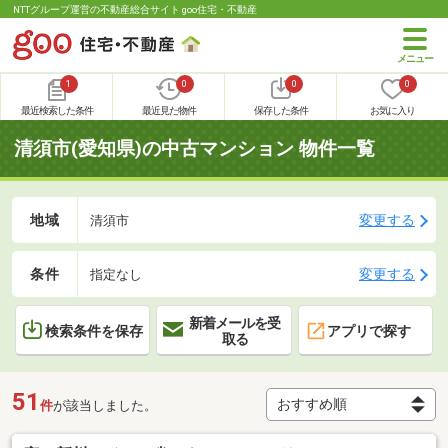
NTTグループ運営の不動産総合サイト goo住宅・不動産
1
0
0
0
最近検索した条件
最近見た物件
保存した条件
お気に入り
清須市(愛知県)の中古マンション 物件一覧
地域
変更する
清須市
条件
変更する
指定なし
新着メールを受
検索条件を保存
アプリで探す
取る
51
件
が該当しました。