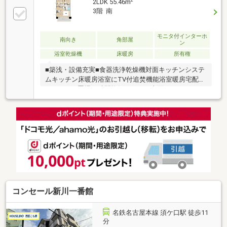
2
2LDK 55.46m
3階 南
モニタ付インターホ
南向き
角部屋
ン
浴室乾燥機
床暖房
所有権
■築浅・設備充実■食器洗浄乾燥機対面キッチンシステ
ムキッチン床暖房浴室にTV付追焚機能浴室暖房宅配
BOXバイク置場24時間換気システム南面バルコニース
ロップシンクウォークインクローゼット全居室収納平
面駐車場犬猫2匹まで可■住環境・周辺環境■名鉄名古
屋本線「西枇杷島」駅徒歩5分JR東海道本線「枇杷
島」駅徒歩5分清州市立西枇杷島小学校徒歩1分清須市
立西枇杷島中学校徒歩9分ヤマナカ西枇杷島店徒歩5分
サンドラッグ西枇杷島店徒歩5分■安全・防災・管理体
制■モニタ付オートロック24時間セキュリティ24時間
緊急通報システムセキュリティ会社加入済
コンセール新川一番館
名鉄名古屋本線 須ケ口駅 徒歩11
分