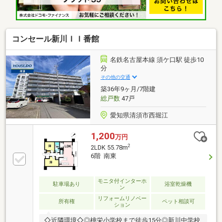
住宅ローンや保険、不動産に関する税金や法律、その
他各種手続きのことなどお気軽にご相談ください。
コンセール新川ＩＩ番館
名鉄名古屋本線 須ケ口駅 徒歩10
分
その他の交通
築36年9ヶ月/7階建
総戸数
47戸
愛知県清須市西堀江
1,200
万円
2
2LDK 55.78m
6階 南東
モニタ付インターホ
駐車場あり
浴室乾燥機
ン
リフォームリノベー
所有権
ペット相談可
ション
◇近隣環境◇◎桃栄小学校まで徒歩15分◎新川中学校