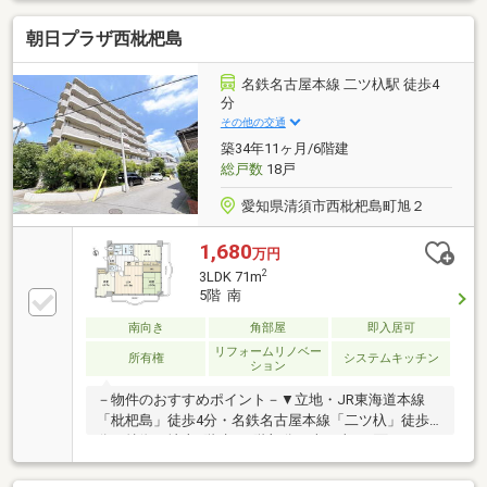
有)◎2026年1月 リフォーム済♪▼▼ハウスドゥ 清須
朝日プラザ西枇杷島
はここがつよい！▼▼地元密着、清須市のことならお
任せください♪経験豊富なスタッフがご提案♪住宅ロー
ンや保険、不動産に関する税金や法律、その他各種手
名鉄名古屋本線 二ツ杁駅 徒歩4
続きのことなどお気軽にご相談ください。
分
その他の交通
築34年11ヶ月/6階建
総戸数
18戸
愛知県清須市西枇杷島町旭２
1,680
万円
2
3LDK 71m
5階 南
南向き
角部屋
即入居可
リフォームリノベー
所有権
システムキッチン
ション
－物件のおすすめポイント－▼立地・JR東海道本線
「枇杷島」徒歩4分・名鉄名古屋本線「二ツ杁」徒歩5
分▼特徴・地上6階建て5階部分・南・東の2面バルコ
ニー、3部屋が面する設計・お料理に集中しやすい独
立型の壁付キッチン・足を伸ばしてくつろげる和室