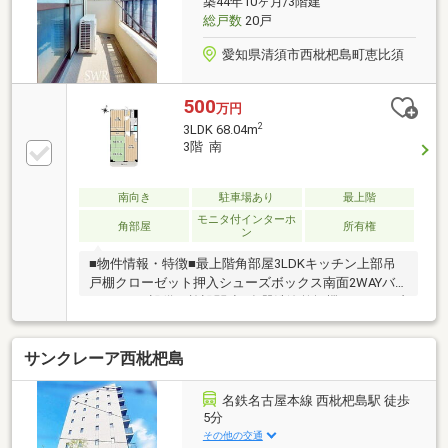
築44年10ヶ月/3階建
総戸数
20戸
愛知県清須市西枇杷島町恵比須
500
万円
2
3LDK 68.04m
3階 南
南向き
駐車場あり
最上階
モニタ付インターホ
角部屋
所有権
ン
■物件情報・特徴■最上階角部屋3LDKキッチン上部吊
戸棚クローゼット押入シューズボックス南面2WAYバ
ルコニー■設備・施設関連■食器洗浄乾燥機ガスオーブ
ンシステムキッチンオートバストイレに窓ありトイレ
に手すりありバイク置場平面駐車場犬・猫飼育可3面
サンクレーア西枇杷島
採光眺望・陽当り良好■住環境・周辺環境■JR東海通本
線「枇杷島」駅徒歩7分名鉄名古屋本線「西枇杷島」
駅徒歩8分名鉄犬山線「下小田井」駅徒歩10分西枇杷
名鉄名古屋本線 西枇杷島駅 徒歩
島小学校徒歩2分西枇杷島中学校徒歩約10分ヤマナカ
5分
西枇杷島店徒歩４分アオキスーパー西枇杷島店徒歩７
その他の交通