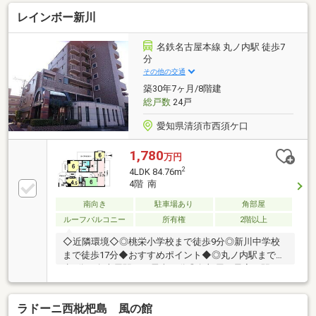
レインボー新川
名鉄名古屋本線 丸ノ内駅 徒歩7
分
その他の交通
築30年7ヶ月/8階建
総戸数
24戸
愛知県清須市西須ケ口
1,780
万円
2
4LDK 84.76m
4階 南
南向き
駐車場あり
角部屋
ルーフバルコニー
所有権
2階以上
◇近隣環境◇◎桃栄小学校まで徒歩9分◎新川中学校
まで徒歩17分◆おすすめポイント◆◎丸ノ内駅まで徒
歩7分＋名古屋駅まで電車12分◎角部屋！最寄り駅ま
で徒歩7分♪◎ペット飼育可能！▼▼ハウスドゥ 清須は
ここがつよい！▼▼地元密着、清須市のことならお任
ラドーニ西枇杷島 風の館
せください♪経験豊富なスタッフがご提案♪住宅ローン