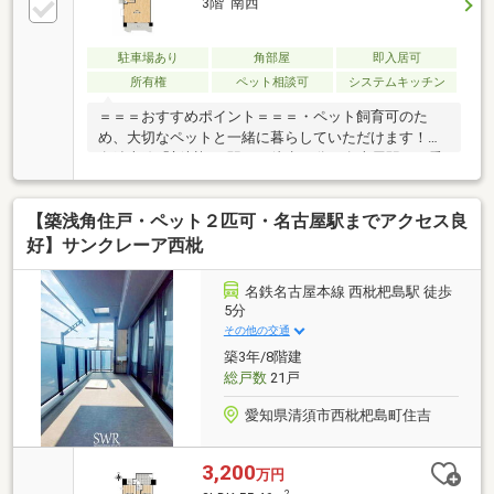
3階 南西
駐車場あり
角部屋
即入居可
所有権
ペット相談可
システムキッチン
＝＝＝おすすめポイント＝＝＝・ペット飼育可のた
め、大切なペットと一緒に暮らしていただけます！・
名鉄本線「新川橋」駅まで徒歩12分！名古屋駅まで乗
り換えなしでアクセスできます☆・角部屋で南西向き
のため日当たり・風通し良好！周囲に高い建物がなく
【築浅角住戸・ペット２匹可・名古屋駅までアクセス良
開放感がございます。・LDKは広々約19帖！お子様や
ペットがのびのびと遊べる広さです◎・キッチンは半
好】サンクレーア西枇
個室のようなレイアウト。来客から見えにくく、LDK
にニオイが広がりづらいのが嬉しいポイント♪・キッ
名鉄名古屋本線 西枇杷島駅 徒歩
チン床下収納、廊下物入、トイレの棚など収納充実し
5分
ております！・3方向にバルコニーがついているた
その他の交通
め、日向干しと陰干しなど用途に応じて使い分け可能
築3年/8階建
です◎
総戸数
21戸
愛知県清須市西枇杷島町住吉
3,200
万円