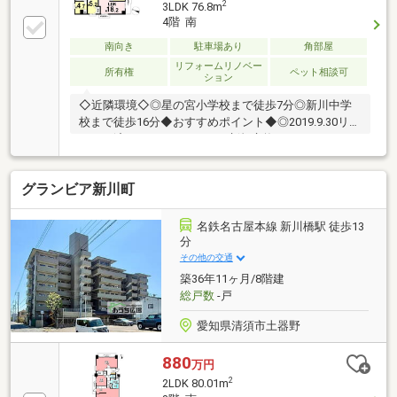
2
3LDK 76.8m
4階 南
南向き
駐車場あり
角部屋
リフォームリノベー
所有権
ペット相談可
ション
◇近隣環境◇◎星の宮小学校まで徒歩7分◎新川中学
校まで徒歩16分◆おすすめポイント◆◎2019.9.30リフ
ォーム済（システムキッチン新規交換・ユニットバス
新規交換・トイレ新規交換・洗面化粧台新規交換・床
フローリング上貼（LDK・洋室・廊下）・床CF貼替
グランビア新川町
（洗面室・トイレ）・クロス貼替（全室）・給湯器新
規交換・洗濯パン、選択水栓新規交換・建具新調・ス
イッチ、コンセントプレート交換他）◎ペット可◎南
名鉄名古屋本線 新川橋駅 徒歩13
西角部屋◎全居室収納付き▼▼ハウスドゥ！清須店は
分
ここがつよい！▼▼地元密着、清須市のことならお任
その他の交通
せください♪経験豊富なスタッフがご提案♪
築36年11ヶ月/8階建
総戸数
-戸
愛知県清須市土器野
880
万円
2
2LDK 80.01m