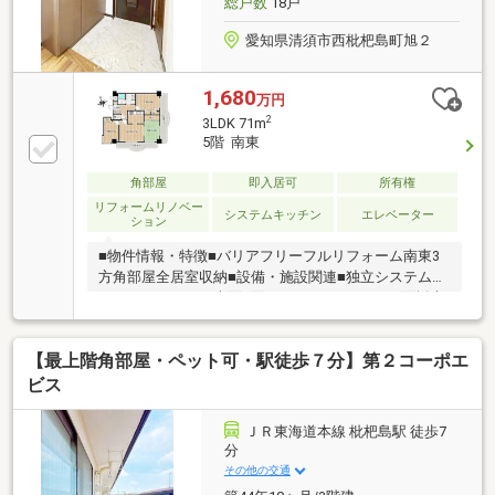
総戸数
18戸
愛知県清須市西枇杷島町旭２
1,680
万円
2
3LDK 71m
5階 南東
角部屋
即入居可
所有権
リフォームリノベー
システムキッチン
エレベーター
ション
■物件情報・特徴■バリアフリーフルリフォーム南東3
方角部屋全居室収納■設備・施設関連■独立システムキ
ッチンオートバス南面2面・2WAYバルコニー３面採光
独立キッチン玄関収納二ヶ所キッチン吊戸棚和室天袋
■周辺環境■JR東海道本線「枇杷島」駅4分名鉄名古屋
【最上階角部屋・ペット可・駅徒歩７分】第２コーポエ
本線「二ツ杁」駅4分西枇杷島小学校5分アオキスーパ
ー10分眺望・陽当り良好■安全・管理体制■モニタ付オ
ビス
ートロック・インターホン■リフォーム関連■＜フルリ
フォーム内容＞◇クロス・CF・網戸張替◇キッチン・
ＪＲ東海道本線 枇杷島駅 徒歩7
浴室・トイレ・洗面化粧台新調◇給湯器交換◇建具新
分
調◇畳表替え◇ハウスクリーニング
その他の交通