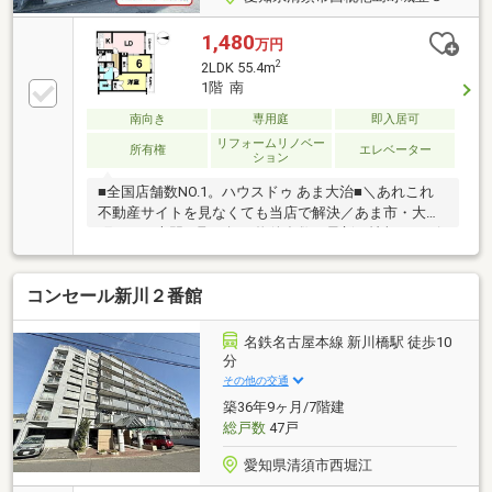
1,480
万円
2
2LDK 55.4m
1階 南
南向き
専用庭
即入居可
リフォームリノベー
所有権
エレベーター
ション
■全国店舗数NO.1。ハウスドゥ あま大治■＼あれこれ
不動産サイトを見なくても当店で解決／あま市・大治
町エリア専門。取り扱い物件多数。最新の情報をスピ
ーディーにお届け。ネットに掲載していない物件は店
頭でご紹介いたします。◆古城小学校/西枇杷島中学校
コンセール新川２番館
◆全居室収納ですっきり◆料理に集中できる独立キッ
チン◆ゆったりと寛げる和室◆テラスあり※写真をク
リックすると、詳細をご覧いただけます。
名鉄名古屋本線 新川橋駅 徒歩10
分
その他の交通
築36年9ヶ月/7階建
総戸数
47戸
愛知県清須市西堀江