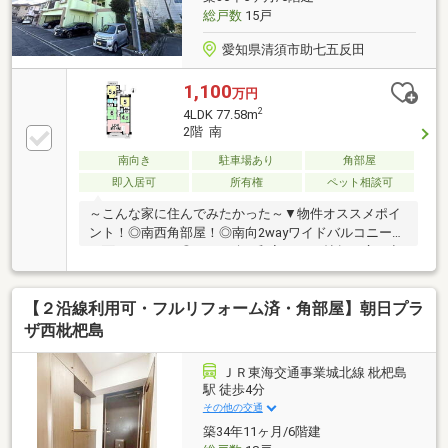
総戸数
15戸
愛知県清須市助七五反田
1,100
万円
2
4LDK 77.58m
2階 南
南向き
駐車場あり
角部屋
即入居可
所有権
ペット相談可
～こんな家に住んでみたかった～▼物件オススメポイ
ント！◎南西角部屋！◎南向2wayワイドバルコニー◎
両面バルコニー◎LDK＋続き和室×2で20帖超の広々空
間！▼周辺環境◎星の宮小学校まで徒歩5分♪◎新川中
学校まで徒歩13分◎アオキスーパー西枇杷島店まで徒
【２沿線利用可・フルリフォーム済・角部屋】朝日プラ
歩13分◎ローソン清須寺野店まで徒歩7分▼▽当店は
こんなお店です▽▼今から見たいも対応！＃女性スタ
ザ西枇杷島
ッフも在籍で安心♪＃ベテランスタッフのいる安心の
お店！＃Instagramでのルームツアー投稿などの発信！
ＪＲ東海交通事業城北線 枇杷島
どなたでも相談しやすいお店を目指しています♪
駅 徒歩4分
その他の交通
築34年11ヶ月/6階建