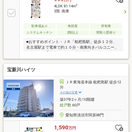
2
4LDK 81.14m
3階 南東
駐車場あり
角部屋
所有権
システムキッチン
2階以上
間取り図有り
■おすすめポイント・ＪＲ「枇杷島駅」徒歩１２分、
名古屋駅まで電車で約１０分・南東向きバルコニー、
日当たり・通風良好です！■周辺環境・アオキスーパ
ー西枇杷島店 徒歩１１分・ファミリーマート清須宮
前店 徒歩６分・スギ薬局新川店 徒歩４分・セブン
宝新川ハイツ
イレブン清須須ケ口店 徒歩約15分・星の宮小学校
徒歩６分・新川中学校 徒歩約１４分ぜひ現地ご見学
ください！
ＪＲ東海道本線 枇杷島駅 徒歩12
分
その他の交通
築37年2ヶ月/10階建
総戸数
60戸
愛知県清須市阿原神門
1,590
万円