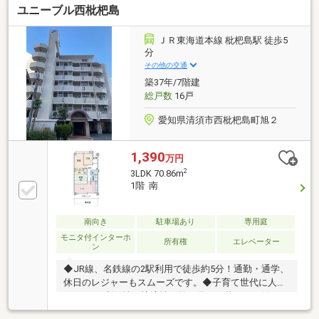
ユニーブル西枇杷島
有・各洋室・和室・玄関に収納を確保・即引渡し可能
(残金精算後)▼2026年1月室内リフォーム済【交換】キ
ッチン、UB、トイレ、洗面化粧台、給湯器【張替】ク
ＪＲ東海道本線 枇杷島駅 徒歩5
ロス、CF、網戸、畳表替え【その他】ハウスクリーニ
分
ング 他■ ご希望の住まい探しをお手伝いします
その他の交通
━━━━━・・・物件の詳細・ご相談はお気軽にお問
築37年/7階建
い合わせください。
総戸数
16戸
愛知県清須市西枇杷島町旭２
1,390
万円
2
3LDK 70.86m
1階 南
南向き
駐車場あり
専用庭
モニタ付インターホ
所有権
エレベーター
ン
◆JR線、名鉄線の2駅利用で徒歩約5分！通勤・通学、
休日のレジャーもスムーズです。◆子育て世代に人気
の3LDK！利便性と快適性を兼ね備えた暮らしを始めま
せんか。ぜひ一度現地をご覧ください。