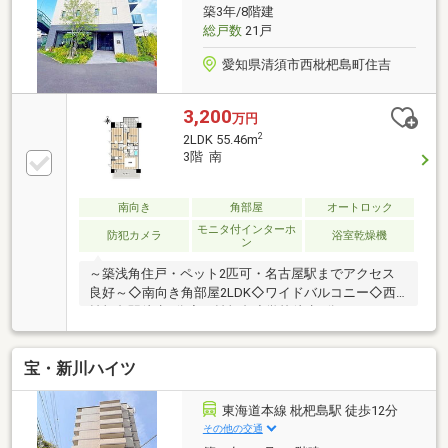
分サンドラッグ西枇杷島店徒歩４分
築3年/8階建
総戸数
21戸
愛知県清須市西枇杷島町住吉
3,200
万円
2
2LDK 55.46m
3階 南
南向き
角部屋
オートロック
モニタ付インターホ
防犯カメラ
浴室乾燥機
ン
～築浅角住戸・ペット2匹可・名古屋駅までアクセス
良好～◇南向き角部屋2LDK◇ワイドバルコニー◇西
枇杷島駅徒歩5分◇西枇杷島小学校徒歩1分
宝・新川ハイツ
東海道本線 枇杷島駅 徒歩12分
その他の交通