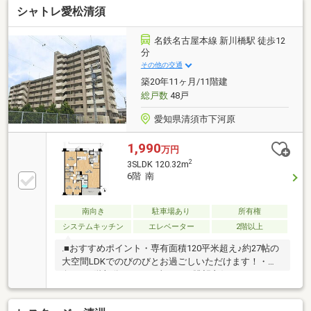
シャトレ愛松清須
ォークスルークローゼット×充実の収納片付けが楽し
くなる、整う暮らしエレベーター／ペット可／全室収
納付き星の宮小学校 徒歩7分 新川中学校 徒歩15分近
名鉄名古屋本線 新川橋駅 徒歩12
隣駐車場 徒歩2分～徒歩5分圏内に、日常がすべて揃
分
う。フットワークを軽くする街～新築時分譲主・管理
その他の交通
は宝グループの安心感
築20年11ヶ月/11階建
総戸数
48戸
愛知県清須市下河原
1,990
万円
2
3SLDK 120.32m
6階 南
南向き
駐車場あり
所有権
システムキッチン
エレベーター
2階以上
.■おすすめポイント・専有面積120平米超え♪約27帖の
大空間LDKでのびのびとお過ごしいただけます！・南
向きの6階部分につき日当たり・眺望良好です！・
SIC、WIC、大型の納戸があるので頼もしい収納力を兼
ね備えています♪・最寄駅から名古屋駅まで電車で約