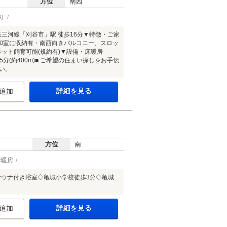
方位
南西
り
鉄三河線「刈谷市」駅 徒歩16分▼特徴・ご家
・和室に収納有・南西向きバルコニー、スロッ
ット飼育可能(規約有)▼設備・床暖房
5分(約400m)■ ご希望の住まい探しをお手伝
い。
詳細を見る
追加
方位
南
床暖房
サウナ付き浴室◇亀城小学校徒歩3分◇亀城
詳細を見る
追加