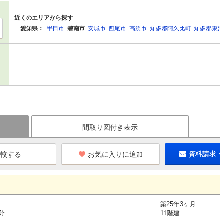
近くのエリアから探す
愛知県：
半田市
碧南市
安城市
西尾市
高浜市
知多郡阿久比町
知多郡東
間取り図付き表示
お気に入りに追加
資料請求
築25年3ヶ月
分
11階建