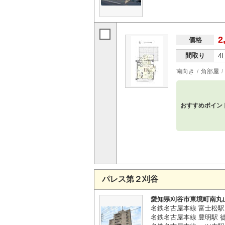
2
価格
間取り
4
南向き
角部屋
おすすめポイン
パレス第２刈谷
愛知県刈谷市東境町南丸
名鉄名古屋本線 富士松駅 
名鉄名古屋本線 豊明駅 徒