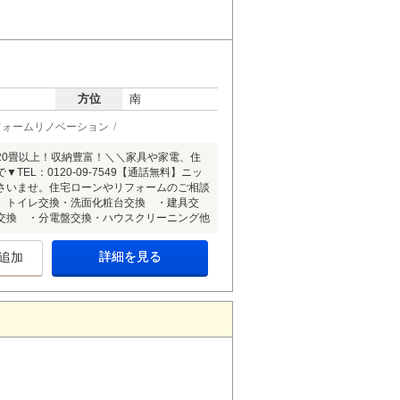
方位
南
フォームリノベーション
20畳以上！収納豊富！＼＼家具や家電、住
L：0120-09-7549【通話無料】ニッ
さいませ。住宅ローンやリフォームのご相談
、トイレ交換・洗面化粧台交換 ・建具交
交換 ・分電盤交換・ハウスクリーニング他
詳細を見る
追加