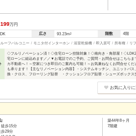
,199
万円
広さ
階数
4階
LDK
93.23m
2
ルーフバルコニー
モニタ付インターホン
浴室乾燥機
即入居可
所有権
リ
◇フルリノベーション済！◇住宅ローン控除対象！◇南向き・角部屋！◇LDK
宅ローンに組込めます／／▼お電話でのご予約、ご質問・お問合せはこちらまで▼TE
ト
カ不動産へ！～空家につき即日のご案内も可能！～お気兼ねなくお問合せくだ
も承ります！【主なリノベーション内容】・システムキッチン、ユニットバス
換・クロス、フローリング貼替 ・クッションフロア貼替・シューズボックス
お気に入りに
山
築44年8ヶ月
徒歩15分
7階建
歩29分