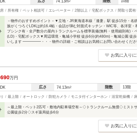
広さ
階数
10階
LDK
74.13m
2
房
所有権
ペット相談可
エレベーター
2階以上
宅配ボックス
間取り図有
－物件のおすすめポイント－▼立地・JR東海道本線「逢妻」駅 徒歩15分・名
族がくつろぐLDKは約16.4帖・会話が弾む対面式キッチン・WIC等、各洋室
ト
プシンク有・全戸数分の屋内トランクルームを標準装備(無料・使用細則有)・ペ
(LD)・宅配ボックス▼周辺環境・亀城小学校 徒歩6分(約480m)・亀城公園 徒歩
いします ━━━━━・・・物件の詳細・ご相談はお気軽にお問い合わせくださ
お気に入りに
,690
万円
広さ
階数
13階
LDK
74.13m
2
り
最上階
オートロック
防犯カメラ
モニタ付インターホン
浴室乾燥機
～最上階・ペット2匹可・敷地内駐車場空有～◇トランクルーム無償◇ミスト
ト
公園徒歩2分◇スギ薬局徒歩6分
お気に入りに