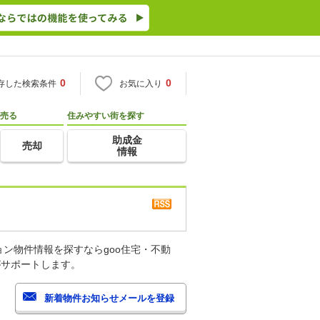
0
0
存した検索条件
お気に入り
売る
住みやすい街を探す
助成金
売却
情報
ン物件情報を探すならgoo住宅・不動
がサポートします。