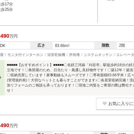
歩17分
歩25分
,490
万円
広さ
階数
2階
LDK
83.66m
2
屋
モニタ付インターホン
浴室乾燥機
所有権
システムキッチン
エレベー
■■■■■【おすすめポイント】■■■■■〇名鉄三河線「刈谷市」駅徒歩約16分
立地です！〇角部屋のため、日当たり・風通し良好物件です！〇築12年！築
〇収納充実しています！家事動線もスムーズです！〇専有面積83.66平米！広
ト
(管理規約有)！大切なペットとも暮らすことができます♪〇各居室収納完備！
加リフォームのご相談も承っております！〇現地ご内覧をご希望の際は弊社ナ
せ！
お気に入りに
,490
万円