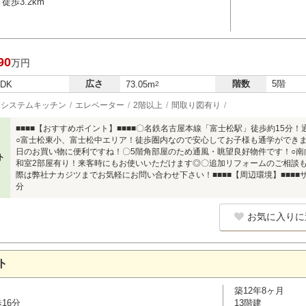
徒歩3.2km
90
万円
広さ
階数
5階
LDK
73.05m
2
システムキッチン
エレベーター
2階以上
間取り図有り
■■■■【おすすめポイント】■■■■〇名鉄名古屋本線「富士松駅」徒歩約15分
○富士松東小、富士松中エリア！徒歩圏内なので安心してお子様も通学ができま
日のお買い物に便利ですね！〇5階角部屋のため通風・眺望良好物件です！○南
ト
和室2部屋有り！来客時にもお使いいただけます◎〇追加リフォームのご相談
際は弊社ナカジツまでお気軽にお問い合わせ下さい！■■■■【周辺環境】■■■
分
お気に入りに
ト
築12年8ヶ月
16分
13階建