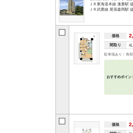
ＪＲ東海道本線 逢妻駅 徒
ＪＲ武豊線 尾張森岡駅 徒
2
価格
間取り
4
駐車場あり
角部
おすすめポイン
2
価格