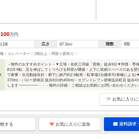
,100
万円
広さ
階数
8階
SLDK
97.5m
2
権
エレベーター
2階以上
間取り図有り
－物件のおすすめポイント－▼立地・名鉄三河線「碧南」徒歩9分▼特徴・専有面積
約18.4帖、足を伸ばしてくつろげる和室が隣接・上下に収納スペースのある壁
ト
で家事・生活動線良好・廊下に納戸約2.9帖有・駐車場2台継承可(車種による)
370m)・バロー碧南店 徒歩6分(約460m)・セブンイレブン碧南塩浜町店 徒歩4
します ━━━━━・・・物件の詳細・ご相談はお気軽にお問い合わせください
お気に入りに
お気に入りに追加
資料請求