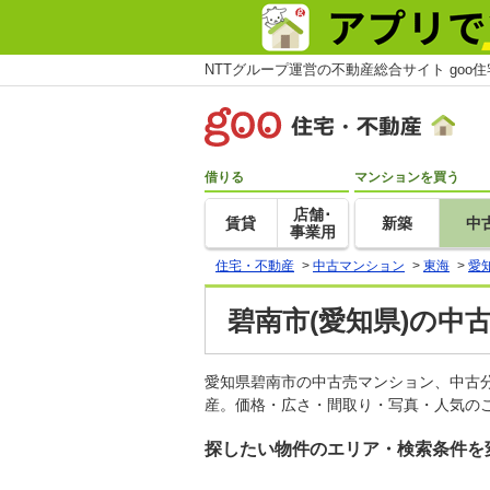
NTTグループ運営の不動産総合サイト goo
借りる
マンションを買う
店舗･
賃貸
新築
中
事業用
住宅・不動産
>
中古マンション
>
東海
>
愛
碧南市(愛知県)の中
愛知県碧南市の中古売マンション、中古
産。価格・広さ・間取り・写真・人気のこ
探したい物件のエリア・検索条件を