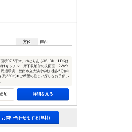
方位
南西
97.5平米、ゆとりある3SLDK・LDKは
付けキッチン・床下収納付の洗面室、2WAY
▼周辺環境・碧南市立大浜小学校 徒歩5分(約
分(約320m)■ ご希望の住まい探しをお手伝い
。
詳細を見る
追加
・お問い合わせをする(無料)