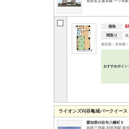
名鉄名古屋本線 一ツ木駅 
6
価格
間取り
3
角部屋
所有権
おすすめポイン
ライオンズ刈谷亀城パークイース
愛知県刈谷市八幡町５
名鉄三河線 刈谷市駅 徒歩