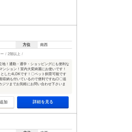
方位
南西
ター
2階以上
の好立地！通勤・通学・ショッピングにも便利な
浅マンション！室内大変綺麗にお使いです！
々とした4LDKです！〇ペット飼育可能です
洗面収納も付いているので便利ですね◎〇追
カジツまでお気軽にお問い合わせ下さいま
詳細を見る
追加