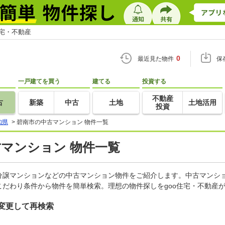
住宅・不動産
0
最近見た物件
保
一戸建てを買う
建てる
投資する
不動産
古
新築
中古
土地
土地活用
投資
知県
>
碧南市の中古マンション 物件一覧
古マンション 物件一覧
分譲マンションなどの中古マンション物件をご紹介します。中古マンショ
だわり条件から物件を簡単検索。理想の物件探しをgoo住宅・不動産
変更して再検索