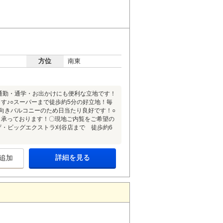
方位
南東
！通勤・通学・お出かけにも便利な立地です！
す♪○スーパーまで徒歩約5分の好立地！毎
向きバルコニーのため日当たり良好です！○
も承っております！〇現地ご内覧をご希望の
■ザ・ビッグエクストラ刈谷店まで 徒歩約6
詳細を見る
追加