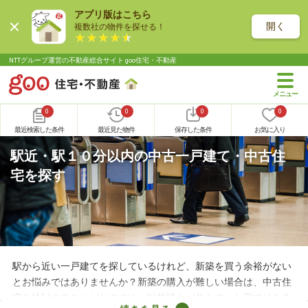
アプリ版はこちら
開く
複数社の物件を探せる！
NTTグループ運営の不動産総合サイト goo住宅・不動産
0
0
0
0
最近検索した条件
最近見た物件
保存した条件
お気に入り
駅近・駅１０分以内の中古一戸建て・中古住
宅を探す
駅から近い一戸建てを探しているけれど、新築を買う余裕がない
とお悩みではありませんか？新築の購入が難しい場合は、中古住
宅を検討することがおすすめ。以前誰かが住んでいた家ではある