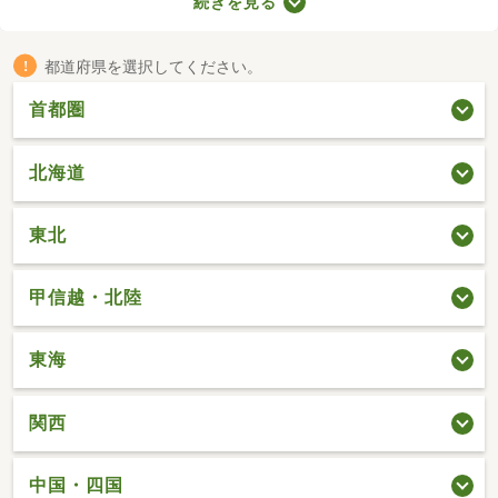
続きを見る
れる物件です。不動産会社への仲介手数料が発生しないので、購
入費用を節約できますよ。ここでは、売主・代理で取引される中
古の一戸建て物件を紹介します。
都道府県を選択してください。
首都圏
北海道
東北
甲信越・北陸
東海
関西
中国・四国