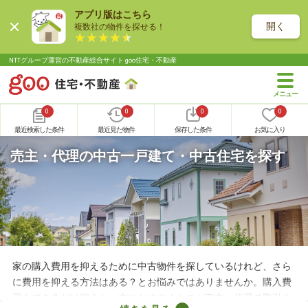
アプリ版はこちら
開く
複数社の物件を探せる！
NTTグループ運営の不動産総合サイト goo住宅・不動産
0
0
0
0
最近検索した条件
最近見た物件
保存した条件
お気に入り
売主・代理の中古一戸建て・中古住宅を探す
家の購入費用を抑えるために中古物件を探しているけれど、さら
に費用を抑える方法はある？とお悩みではありませんか。購入費
用をできるだけ抑えたい方におすすめなのが売主・代理で取引さ