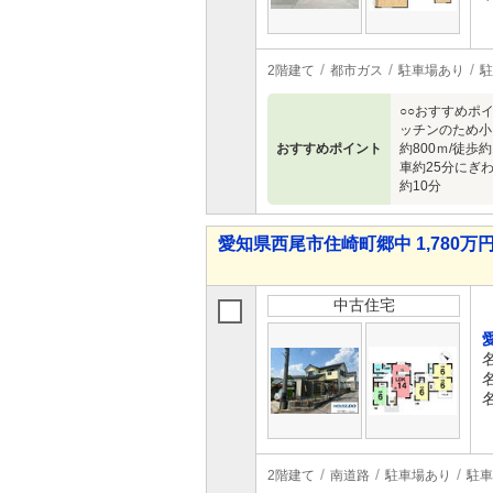
2階建て
都市ガス
駐車場あり
駐
○○おすすめポ
ッチンのため小
おすすめポイント
約800ｍ/徒歩
車約25分にぎわ
約10分
愛知県西尾市住崎町郷中 1,780万円 
中古住宅
2階建て
南道路
駐車場あり
駐車