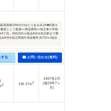
床面積106m2のゆとりある3LDK■対面キ
書斎として最適○○周辺環境○○知立東小学校
和4丁目」停約350ｍ/徒歩約5分知立駅まで乗
徒歩約9分知立団地中央診療所 約750ｍ/徒歩
をする
お問い合わせ(無料)
1997年2月
K
2
(築29年7ヶ
146.37m
2
m
月)