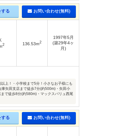
をする
お問い合わせ(無料)
1997年5月
K
2
(築29年4ヶ
136.53m
2
m
月)
帖以上！・小学校まで5分！小さなお子様にも
庫矢田支店まで徒歩7分(約500m)・矢田小
店まで徒歩8分(約580m)・マックスバリュ西尾
をする
お問い合わせ(無料)