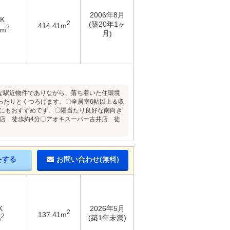
2006年8月
DK
2
(築20年1ヶ
414.41m
2
7m
月)
利な駅近物件でありながら、落ち着いた住環境
ゆったりとくつろげます。〇全居室6帖以上＆収
方にもおすすめです。〇陽当たり良好な南向き
井店 徒歩約4分〇アオキスーパー古井店 徒
をする
お問い合わせ(無料)
K
2026年5月
2
137.41m
2
(築1年未満)
m