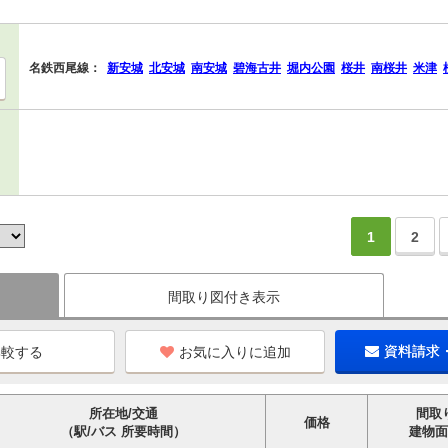
名鉄西尾線：
新安城
北安城
南安城
碧海古井
堀内公園
桜井
南桜井
米津
1
2
間取り図付き表示
お気に入りに追加
資料請求
所在地/交通
間取
価格
（駅/バス 所要時間）
建物面