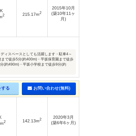
2015年10月
DK
2
(築10年11ヶ
215.17m
2
m
月)
タディスペースとしても活躍します・駐車4～
で徒歩5分(約400m)・平坂保育園まで徒歩
分(約490m)・平坂小学校まで徒歩9分(約
をする
お問い合わせ(無料)
K
2020年3月
2
142.13m
2
(築6年6ヶ月)
7m