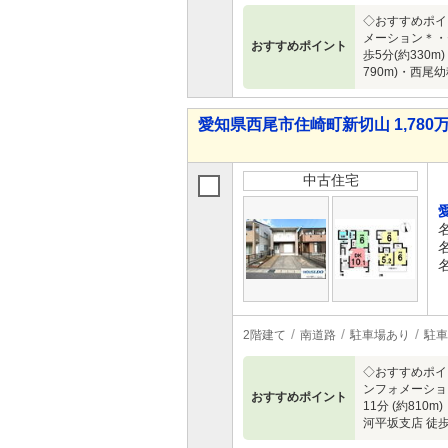
◇おすすめポイ
メーション＊・
おすすめポイント
歩5分(約330
790m)・西尾
愛知県西尾市住崎町新切山 1,780万
中古住宅
2階建て
南道路
駐車場あり
駐車
◇おすすめポイ
ンフォメーション
おすすめポイント
11分 (約810
河平坂支店 徒歩1