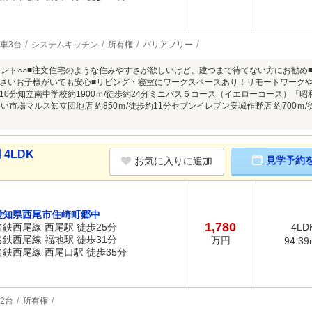
車3台
システムキッチン
所有権
バリアフリー
イント○○■注文住宅のような住みやすさが欲しいけど、建つまで待てない方にお勧め■延
さいお子様がいても安心■リビング・寝室にワークスペースあり！リモートワークや
約10分知立南中学校約1900ｍ/徒歩約24分ミニバス５コース（イエローコース）「昭
い市場マルス知立団地店 約850ｍ/徒歩約11分セブンイレブン安城作野店 約700ｍ/
4LDK
見学予約
お気に入りに追加
愛知県西尾市住崎町郷中
1,780
名鉄西尾線 西尾駅 徒歩25分
4LD
名鉄西尾線 福地駅 徒歩31分
万円
94.39
名鉄西尾線 西尾口駅 徒歩35分
2台
所有権