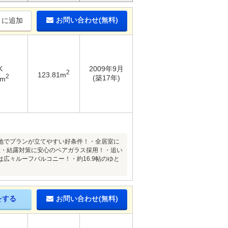
お問い合わせ(無料)
りに追加
K
2009年9月
2
123.81m
2
(築17年)
9m
地でプランが立てやすい好条件！・全居室に
性・結露対策に安心のペアガラス採用！・追い
広々ルーフバルコニー！・約16.9帖のゆと
をする
お問い合わせ(無料)