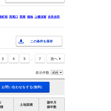
桜町前
西尾口
西尾
福地
上横須賀
吉良吉田
この条件を保存
3
4
5
7
次へ
…
表示件数
・お問い合わせをする(無料)
り
築年月
土地面積
積
築年数