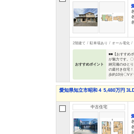
2階建て
駐車場あり
オール電化
■■【おすすめ
が魅力です。〇
おすすめポイント
納完備のゆとり
の庭付き住宅！
歩約10分〇V
愛知県知立市昭和４ 5,480万円 3L
中古住宅