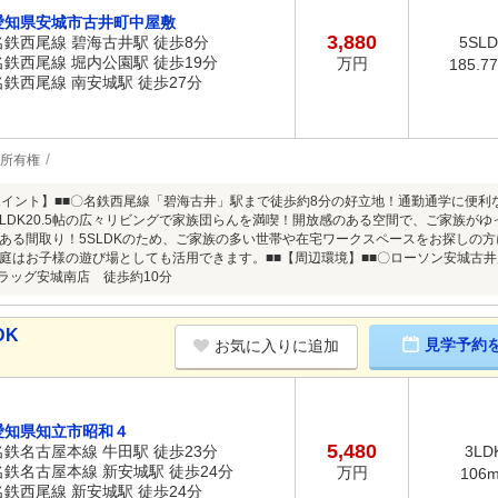
愛知県安城市古井町中屋敷
3,880
名鉄西尾線 碧海古井駅 徒歩8分
5SL
名鉄西尾線 堀内公園駅 徒歩19分
万円
185.7
名鉄西尾線 南安城駅 徒歩27分
所有権
ポイント】■■〇名鉄西尾線「碧海古井」駅まで徒歩約8分の好立地！通勤通学に便
LDK20.5帖の広々リビングで家族団らんを満喫！開放感のある空間で、ご家族が
ある間取り！5SLDKのため、ご家族の多い世帯や在宅ワークスペースをお探しの
庭はお子様の遊び場としても活用できます。■■【周辺環境】■■〇ローソン安城古
ドラッグ安城南店 徒歩約10分
DK
見学予約
お気に入りに追加
愛知県知立市昭和４
5,480
名鉄名古屋本線 牛田駅 徒歩23分
3LD
名鉄名古屋本線 新安城駅 徒歩24分
万円
106
名鉄西尾線 新安城駅 徒歩24分