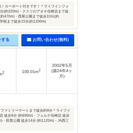
可能！カーポート付きです！＊ライフインフォ
分(約320m)・クスリのアオキ住崎店まで徒
約470m)・西尾公園まで徒歩10分(約
校まで徒歩15分(約1200m)
をする
お問い合わせ(無料)
2002年5月
K
2
(築24年4ヶ
100.01m
2
m
月)
、ファミリーマートまで徒歩約9分＊ライフイ
徒歩9分 (約690m)・フェルナ住崎店 徒歩
)・田貫公園 徒歩14分 (約1120m)・JA西三