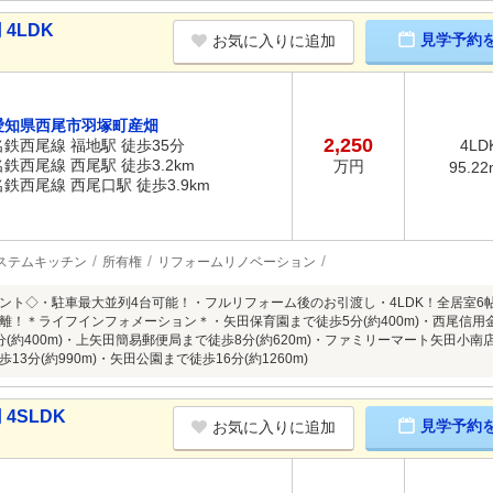
4LDK
見学予約
お気に入りに追加
愛知県西尾市羽塚町産畑
2,250
名鉄西尾線 福地駅 徒歩35分
4LD
名鉄西尾線 西尾駅 徒歩3.2km
万円
95.22
名鉄西尾線 西尾口駅 徒歩3.9km
ステムキッチン
所有権
リフォームリノベーション
ント◇・駐車最大並列4台可能！・フルリフォーム後のお引渡し・4LDK！全居室6
離！＊ライフインフォメーション＊・矢田保育園まで徒歩5分(約400m)・西尾信用金
(約400m)・上矢田簡易郵便局まで徒歩8分(約620m)・ファミリーマート矢田小南
13分(約990m)・矢田公園まで徒歩16分(約1260m)
4SLDK
見学予約
お気に入りに追加