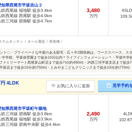
愛知県西尾市平坂吉山２
3,480
名鉄西尾線 福地駅 徒歩3.4km
4SL
名鉄西尾線 西尾駅 徒歩4.0km
万円
109.3
名鉄三河線 碧南駅 徒歩4.7km
ステムキッチン
オール電化
所有権
ント◇・プライベートな中庭のある邸宅・広々中2階収納は、ワークスペース、ス
・中学校、平坂保育園まで徒歩10分以内＊ライフインフォメーション＊・平坂中学校ま
)・ファミリーマート西尾富山町店まで徒歩7分(約490m)・JA西三河平坂支店まで徒歩7
ー平坂店まで徒歩10分(約750m)・とみやまこどもクリニックまで徒歩10分(約770m)
円 4LDK
見学予約
お気に入りに追加
愛知県西尾市平坂町午築地
2,490
名鉄三河線 碧南駅 徒歩3.8km
4LD
名鉄西尾線 福地駅 徒歩3.9km
万円
102.8
名鉄三河線 碧南中央駅 徒歩4.4km