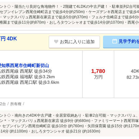
ント◇・陽当たり良好な角地物件！・2階建て4LDKの中古戸建！・駐車並列2台
セブンイレブン西尾住崎町店まで徒歩4分(約250m)・ケーズデンキ西尾店まで徒歩4
m)・マックスバリュ西尾新在家店まで徒歩5分(約370m)・フェルナ住崎店まで徒歩6分(
幼稚園まで徒歩11分(約870m)・おしろタウンシャオまで徒歩14分(約1070m)・西尾小学
円 4DK
見学予約
お気に入りに追加
愛知県西尾市住崎町新切山
1,780
名鉄西尾線 西尾駅 徒歩34分
4D
名鉄西尾線 福地駅 徒歩3.2km
万円
82.73
名鉄西尾線 西尾口駅 徒歩3.6km
2台
所有権
ント◇・南向きの4DK中古戸建・全居室収納あり・駐車2台可能・マックスバリュ
＊・マックスバリュ西尾新在家店 徒歩9分 (約680m)・ファミリーマート西尾羽塚店 
m)・セブンイレブン西尾住崎町店 徒歩10分 (約760m)・矢田保育園 徒歩15分 (約1170m
4分 (約1100m)・おしろタウンシャオ 徒歩21分 (約1630m)