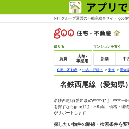
NTTグループ運営の不動産総合サイト goo
借りる
マンションを買う
店舗･
賃貸
新築
中
事業用
住宅・不動産
>
中古一戸建て
>
東海
>
愛知
名鉄西尾線（愛知県
名鉄西尾線(愛知県)の中古住宅、中古
を探すならgoo住宅・不動産。価格・建
がサポートします。
探したい物件の路線・検索条件を変