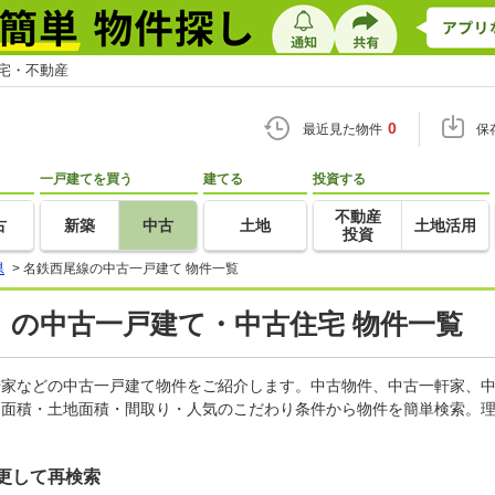
住宅・不動産
0
最近見た物件
保
一戸建てを買う
建てる
投資する
不動産
古
新築
中古
土地
土地活用
投資
県
>
名鉄西尾線の中古一戸建て 物件一覧
）の中古一戸建て・中古住宅 物件一覧
一軒家などの中古一戸建て物件をご紹介します。中古物件、中古一軒家、
物面積・土地面積・間取り・人気のこだわり条件から物件を簡単検索。理
更して再検索