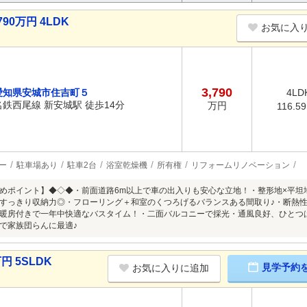
90万円 4LDK
お気に入
3,790
愛知県安城市住吉町５
4LD
名鉄西尾線 新安城駅 徒歩14分
万円
116.5
ー
駐車場あり
駐車2台
浴室乾燥機
所有権
リフォームリノベーション
めポイント】◆◇◆・前面道路6m以上で車の出入りも安心な立地！・整形地×平坦
すっきり収納力◎・フローリング＋和室のくつろげるバランスある間取り♪・断熱
暖房付きで一年中快適なバスタイム！・二面バルコニーで採光・通風良好、ひとつは
で家族団らんに最適♪
円 5SLDK
見学予約
お気に入りに追加