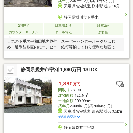
築年月
2007年12月(築18年9ヶ月)
天竜浜名湖鉄道 桜木駅 徒歩18分
静岡県掛川市下垂木
2階建て
駐車場あり
駐車2台
カウンターキッチン
オール電化
所有権
人気の下垂木平和団地内物件、スーパーセンターオークワはじ
め、近隣徒歩圏内にコンビニ・銀行等揃っており便利な地区で
す。ミニ菜園あり。
静岡県袋井市宇刈 1,880万円 4SLDK
1,880
万円
間取り
4SLDK
2
建物面積
122.5m
2
土地面積
309.99m
築年月
2006年1月(築20年8ヶ月)
天竜浜名湖鉄道 細谷駅 徒歩3.6km
その他の交通
静岡県袋井市宇刈