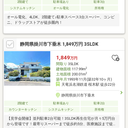
2階建て
駐車場あり
駐車3台
システムキッチン
オール電化
所有権
オール電化、4LDK、2階建て♪駐車スペース3台スーパー、コンビ
ニ、ドラッグストアが徒歩圏内！
静岡県掛川市下垂木 1,849万円 3SLDK
1,849
万円
間取り
3SLDK
2
建物面積
117.99m
2
土地面積
200.01m
築年月
1993年11月(築32年10ヶ月)
天竜浜名湖鉄道 桜木駅 徒歩22分
静岡県掛川市下垂木
2階建て
駐車場あり
駐車2台
カウンターキッチン
システムキッチン
所有権
【見学会開催】並列駐車2台可能！3SLDK再生住宅が月々5万円台
から登場です！最寄りスーパーまで徒歩約5分、医療施設まで徒歩