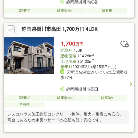
静岡県掛川市細谷
2階建て
駐車場あり
所有権
静岡県掛川市高田 1,700万円 4LDK
1,700
万円
間取り
4LDK
2
建物面積
134.25m
2
土地面積
351.03m
築年月
2001年2月(築25年7ヶ月)
天竜浜名湖鉄道 いこいの広場駅 徒
歩27分
静岡県掛川市高田
2階建て
駐車場あり
駐車3台
所有権
レスコハウス施工鉄筋コンクリート物件、耐火・耐震にも安心、
高台にあるため水災ハザードの心配も低く安心です。