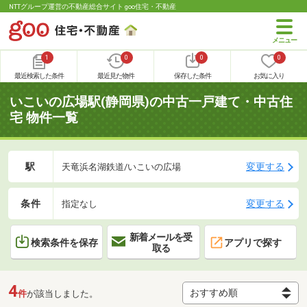
NTTグループ運営の不動産総合サイト goo住宅・不動産
1
0
0
0
最近検索した条件
最近見た物件
保存した条件
お気に入り
いこいの広場駅(静岡県)の中古一戸建て・中古住
宅 物件一覧
駅
変更する
天竜浜名湖鉄道/いこいの広場
条件
変更する
指定なし
新着メールを受
検索条件を保存
アプリで探す
取る
4
件
が該当しました。