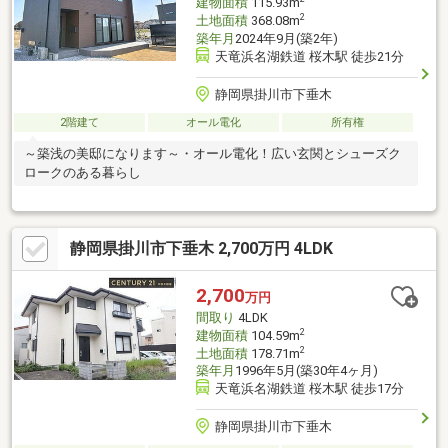
建物面積
115.93m
2
土地面積
368.08m
築年月
2024年9月(築2年)
天竜浜名湖鉄道 桜木駅 徒歩21分
静岡県掛川市下垂木
2階建て
オール電化
所有権
～築浅の美邸になります～・オール電化！広い玄関とシューズク
ロークのある暮らし
静岡県掛川市下垂木 2,700万円 4LDK
2,700
万円
間取り
4LDK
2
建物面積
104.59m
2
土地面積
178.71m
築年月
1996年5月(築30年4ヶ月)
天竜浜名湖鉄道 桜木駅 徒歩17分
静岡県掛川市下垂木