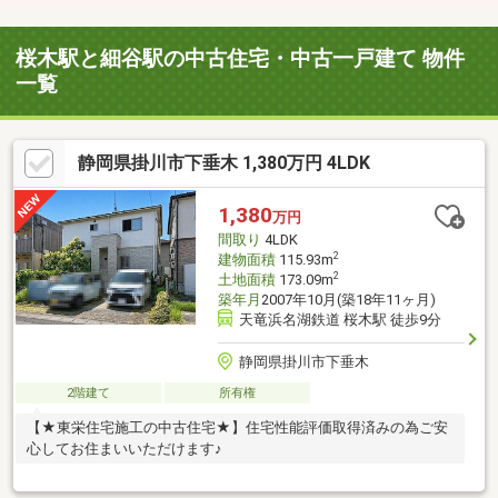
桜木駅と細谷駅の中古住宅・中古一戸建て 物件
一覧
静岡県掛川市下垂木 1,380万円 4LDK
1,380
万円
間取り
4LDK
2
建物面積
115.93m
2
土地面積
173.09m
築年月
2007年10月(築18年11ヶ月)
天竜浜名湖鉄道 桜木駅 徒歩9分
静岡県掛川市下垂木
2階建て
所有権
【★東栄住宅施工の中古住宅★】住宅性能評価取得済みの為ご安
心してお住まいいただけます♪