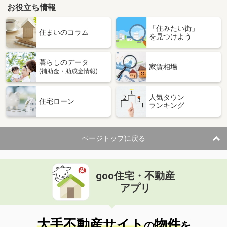
お役立ち情報
「住みたい街」
住まいのコラム
を見つけよう
暮らしのデータ
家賃相場
(補助金・助成金情報)
人気タウン
住宅ローン
ランキング
ページトップに戻る
goo住宅・不動産
アプリ
大手不動産サイト
物件
の
を