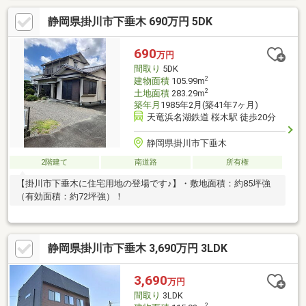
静岡県掛川市下垂木 690万円 5DK
690
万円
間取り
5DK
2
建物面積
105.99m
2
土地面積
283.29m
築年月
1985年2月(築41年7ヶ月)
天竜浜名湖鉄道 桜木駅 徒歩20分
静岡県掛川市下垂木
2階建て
南道路
所有権
【掛川市下垂木に住宅用地の登場です♪】・敷地面積：約85坪強
（有効面積：約72坪強）！
静岡県掛川市下垂木 3,690万円 3LDK
3,690
万円
間取り
3LDK
2