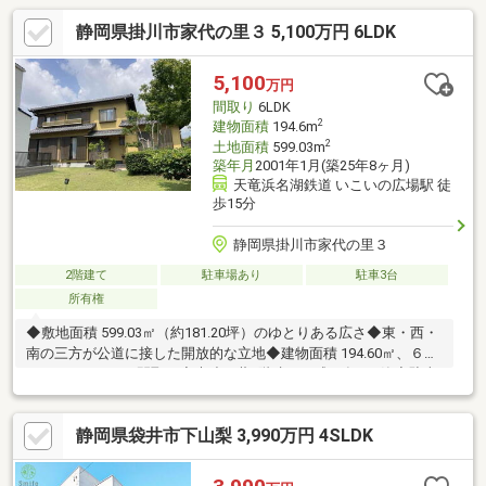
静岡県掛川市家代の里３ 5,100万円 6LDK
5,100
万円
間取り
6LDK
2
建物面積
194.6m
2
土地面積
599.03m
築年月
2001年1月(築25年8ヶ月)
天竜浜名湖鉄道 いこいの広場駅 徒
歩15分
静岡県掛川市家代の里３
2階建て
駐車場あり
駐車3台
所有権
◆敷地面積 599.03㎡（約181.20坪）のゆとりある広さ◆東・西・
南の三方が公道に接した開放的な立地◆建物面積 194.60㎡、６
LDKのゆとりある間取り◆木造瓦葺2階建、平成13年1月築◆駐車
4台可（※現地状況による）◆「いこいの広場」駅 徒歩15分◆ス
ーパー（徒歩9分）やコンビニ（徒歩3分）など生活施設が徒歩圏
静岡県袋井市下山梨 3,990万円 4SLDK
◆第一種低層住居専用地域の落ち着いた住環境