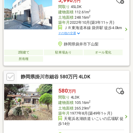
3,990
万円
間取り
4SLDK
2
建物面積
112.61m
2
土地面積
248.16m
築年月
2022年10月(築3年11ヶ月)
ＪＲ東海道本線 袋井駅 徒歩4.0km
その他の交通
静岡県袋井市下山梨
2階建て
駐車場あり
オール電化
所有権
静岡県掛川市細谷 580万円 4LDK
580
万円
間取り
4LDK
2
建物面積
105.16m
2
土地面積
265.29m
築年月
1977年8月(築49年1ヶ月)
天竜浜名湖鉄道 いこいの広場駅 徒
歩14分