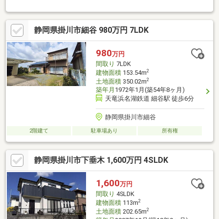
約6分と生活環境が充実しています！
静岡県掛川市細谷 980万円 7LDK
980
万円
間取り
7LDK
2
建物面積
153.54m
2
土地面積
350.02m
築年月
1972年1月(築54年8ヶ月)
天竜浜名湖鉄道 細谷駅 徒歩6分
静岡県掛川市細谷
2階建て
駐車場あり
所有権
静岡県掛川市下垂木 1,600万円 4SLDK
1,600
万円
間取り
4SLDK
2
建物面積
113m
2
土地面積
202.65m