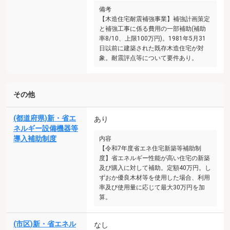
備考
【木造住宅耐震補強事業】補強計画策定
と補強工事に係る費用の一部補助(補助
率8/10、上限100万円)。1981年5月31
日以前に建築された既存木造住宅が対
象。耐震評点等について要件あり。
その他
(都道府県)新・省エ
あり
ネルギー設備機器等
導入補助制度
内容
【令和7年度省エネ住宅新築等補助制
度】省エネルギー性能が高い住宅の新築
及び購入に対して補助。定額40万円。し
ずおか優良木材等を使用した場合、利用
率及び使用量に応じて最大30万円を加
算。
(市区)新・省エネル
なし