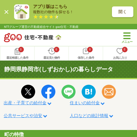
アプリ版はこちら
開く
複数社の物件を探せる！
NTTグループ運営の不動産総合サイト goo住宅・不動産
0
0
0
0
最近検索した条件
最近見た物件
保存した条件
お気に入り
静岡県静岡市(しずおかし)の暮らしデータ
出産・子育ての給付金
住まいの給付金
公共サービスや治安
人口などの統計情報
町の特徴