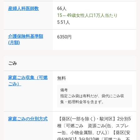
産婦人科医師数
66人
15～49歳女性人口1万人当たり
5.51人
介護保険料基準額
6350円
(月額)
ごみ
家庭ごみ収集（可燃
無料
ごみ）
備考
指定ごみ袋は有料だが、袋代にごみ収
集・処理料金等を含まず。
家庭ごみの分別方式
【葵区(一部を除く)・駿河区】2分別5
種〔可燃ごみ 資源ごみ(缶、スプレ
ー缶、小物金属類、びん)〕【葵区(安
倍6地区)】3分別10種〔可燃ごみ 不