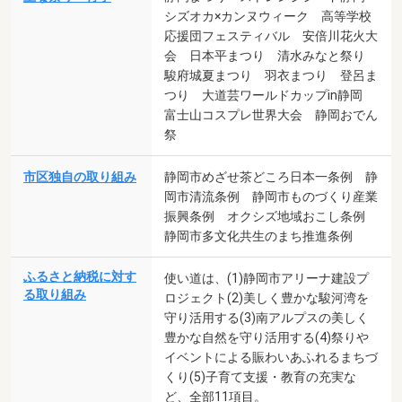
シズオカ×カンヌウィーク 高等学校
応援団フェスティバル 安倍川花火大
会 日本平まつり 清水みなと祭り
駿府城夏まつり 羽衣まつり 登呂ま
つり 大道芸ワールドカップin静岡
富士山コスプレ世界大会 静岡おでん
祭
市区独自の取り組み
静岡市めざせ茶どころ日本一条例 静
岡市清流条例 静岡市ものづくり産業
振興条例 オクシズ地域おこし条例
静岡市多文化共生のまち推進条例
ふるさと納税に対す
使い道は、(1)静岡市アリーナ建設プ
る取り組み
ロジェクト(2)美しく豊かな駿河湾を
守り活用する(3)南アルプスの美しく
豊かな自然を守り活用する(4)祭りや
イベントによる賑わいあふれるまちづ
くり(5)子育て支援・教育の充実な
ど、全部11項目。