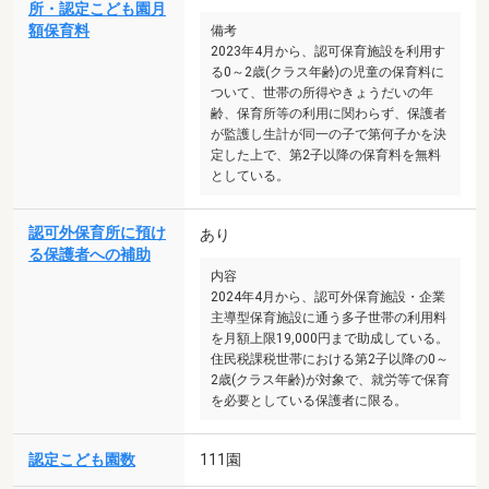
所・認定こども園月
額保育料
備考
2023年4月から、認可保育施設を利用す
る0～2歳(クラス年齢)の児童の保育料に
ついて、世帯の所得やきょうだいの年
齢、保育所等の利用に関わらず、保護者
が監護し生計が同一の子で第何子かを決
定した上で、第2子以降の保育料を無料
としている。
認可外保育所に預け
あり
る保護者への補助
内容
2024年4月から、認可外保育施設・企業
主導型保育施設に通う多子世帯の利用料
を月額上限19,000円まで助成している。
住民税課税世帯における第2子以降の0～
2歳(クラス年齢)が対象で、就労等で保育
を必要としている保護者に限る。
認定こども園数
111園