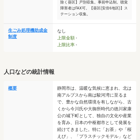
除く葵区】戸別収集。事前申込制。聴覚
障害者はFAX可。【葵区(安倍6地区)】ス
テーション収集。
生ごみ処理機助成金
なし
制度
上限金額
-
上限比率
-
人口などの統計情報
概要
静岡市は、温暖な気候に恵まれ、北は
南アルプスから南は駿河湾に至るま
で、豊かな自然環境を有しながら、古
くから今川氏や大御所時代の徳川家康
公の城下町として、独自の文化や産業
を育み、日本の中枢都市として発展を
続けてきました。特に「お茶」や「桜
えび」、「プラスチックモデル」など