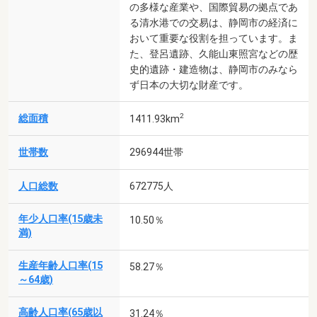
の多様な産業や、国際貿易の拠点であ
る清水港での交易は、静岡市の経済に
おいて重要な役割を担っています。ま
た、登呂遺跡、久能山東照宮などの歴
史的遺跡・建造物は、静岡市のみなら
ず日本の大切な財産です。
2
総面積
1411.93km
世帯数
296944世帯
人口総数
672775人
年少人口率(15歳未
10.50％
満)
生産年齢人口率(15
58.27％
～64歳)
高齢人口率(65歳以
31.24％