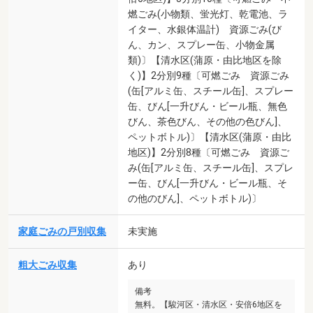
燃ごみ(小物類、蛍光灯、乾電池、ラ
イター、水銀体温計) 資源ごみ(び
ん、カン、スプレー缶、小物金属
類)〕【清水区(蒲原・由比地区を除
く)】2分別9種〔可燃ごみ 資源ごみ
(缶[アルミ缶、スチール缶]、スプレー
缶、びん[一升びん・ビール瓶、無色
びん、茶色びん、その他の色びん]、
ペットボトル)〕【清水区(蒲原・由比
地区)】2分別8種〔可燃ごみ 資源ご
み(缶[アルミ缶、スチール缶]、スプレ
ー缶、びん[一升びん・ビール瓶、そ
の他のびん]、ペットボトル)〕
家庭ごみの戸別収集
未実施
粗大ごみ収集
あり
備考
無料。【駿河区・清水区・安倍6地区を