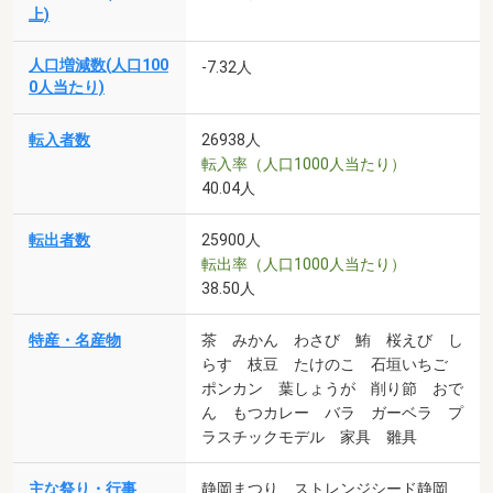
上)
人口増減数(人口100
-7.32人
0人当たり)
転入者数
26938人
転入率（人口1000人当たり）
40.04人
転出者数
25900人
転出率（人口1000人当たり）
38.50人
特産・名産物
茶 みかん わさび 鮪 桜えび し
らす 枝豆 たけのこ 石垣いちご
ポンカン 葉しょうが 削り節 おで
ん もつカレー バラ ガーベラ プ
ラスチックモデル 家具 雛具
主な祭り・行事
静岡まつり ストレンジシード静岡