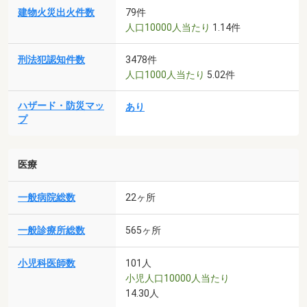
建物火災出火件数
79件
人口10000人当たり
1.14件
刑法犯認知件数
3478件
人口1000人当たり
5.02件
ハザード・防災マッ
あり
プ
医療
一般病院総数
22ヶ所
一般診療所総数
565ヶ所
小児科医師数
101人
小児人口10000人当たり
14.30人