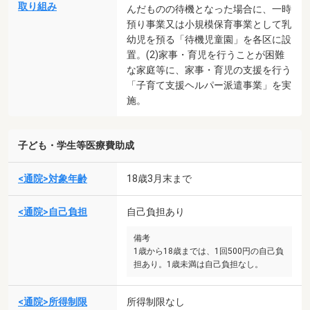
取り組み
んだものの待機となった場合に、一時
預り事業又は小規模保育事業として乳
幼児を預る「待機児童園」を各区に設
置。(2)家事・育児を行うことが困難
な家庭等に、家事・育児の支援を行う
「子育て支援ヘルパー派遣事業」を実
施。
子ども・学生等医療費助成
<通院>対象年齢
18歳3月末まで
<通院>自己負担
自己負担あり
備考
1歳から18歳までは、1回500円の自己負
担あり。1歳未満は自己負担なし。
<通院>所得制限
所得制限なし