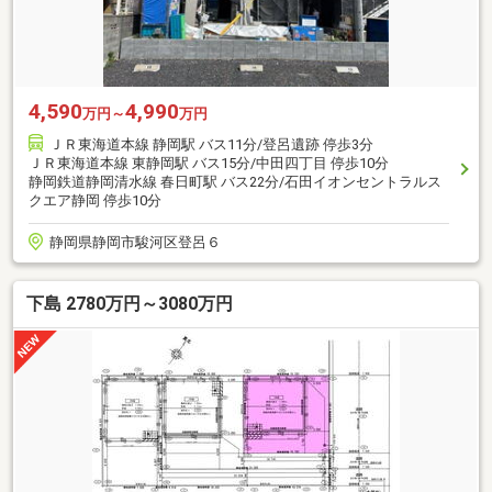
4,590
4,990
万円～
万円
ＪＲ東海道本線 静岡駅 バス11分/登呂遺跡 停歩3分
ＪＲ東海道本線 東静岡駅 バス15分/中田四丁目 停歩10分
静岡鉄道静岡清水線 春日町駅 バス22分/石田イオンセントラルス
クエア静岡 停歩10分
静岡県静岡市駿河区登呂６
下島 2780万円～3080万円