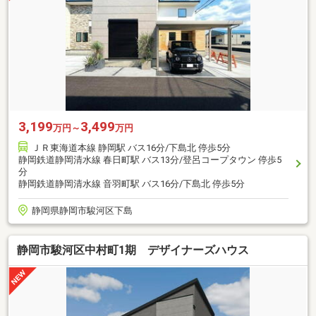
3,199
3,499
万円～
万円
ＪＲ東海道本線 静岡駅 バス16分/下島北 停歩5分
静岡鉄道静岡清水線 春日町駅 バス13分/登呂コープタウン 停歩5
分
静岡鉄道静岡清水線 音羽町駅 バス16分/下島北 停歩5分
静岡県静岡市駿河区下島
静岡市駿河区中村町1期 デザイナーズハウス