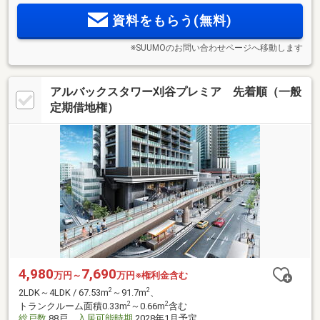
多彩なプラン。地上14階建て・全55邸の次世代レジデンス
資料をもらう(無料)
「プレイズ菊川駅前」誕生。
※SUUMOのお問い合わせページへ移動します
アルバックスタワー刈谷プレミア 先着順（一般
定期借地権）
4,980
7,690
万円～
万円※権利金含む
2
2
2LDK～4LDK / 67.53m
～91.7m
、
2
2
トランクルーム面積0.33m
～0.66m
含む
総戸数
88戸
入居可能時期
2028年1月予定