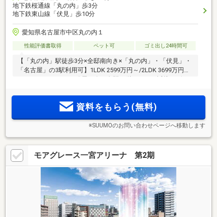
地下鉄桜通線「丸の内」歩3分
地下鉄東山線「伏見」歩10分
愛知県名古屋市中区丸の内１
性能評価書取得
ペット可
ゴミ出し24時間可
【「丸の内」駅徒歩3分×全邸南向き×「丸の内」・「伏見」・
「名古屋」の3駅利用可】1LDK 2599万円～/2LDK 3699万円
～/3LDK 5998万円。発展が進む名駅・栄エリアへ近接。ビジ
ネスエリアにありながら、穏やかな住環境。自転車やタクシ
ーでも都心へ快適に移動しやすく、ハンズフリーキー、玄関
資料をもらう(無料)
前ゴミ回収サービスなども便利
※SUUMOのお問い合わせページへ移動します
モアグレース一宮アリーナ 第2期