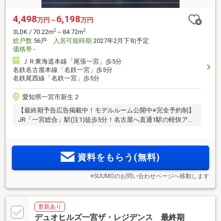
4,498
6,198
万円～
万円
2
2
3LDK / 70.22m
～84.72m
総戸数
56戸
入居可能時期
2027年2月下旬予定
価格帯
-
ＪＲ東海道本線「尾張一宮」歩5分
名鉄名古屋本線「名鉄一宮」歩5分
名鉄尾西線「名鉄一宮」歩5分
愛知県一宮市新生２
【最終期予告広告掲載中！モデルルーム公開中※完全予約制】
JR「一宮総合」駅(注1)徒歩5分！名古屋へ直通1駅の軽快アク
セス！2025年12月、駅前商業施設「イチ＊ビル」リニューア
ルオープン！全邸南向き×角住戸率50％のゆとりある住まい設
計！進化する駅前の便利さと、落ち着いた住み心地。両方を
資料をもらう(無料)
叶える全56邸
※SUUMOのお問い合わせページへ移動します
更新あり
デュオヒルズ一宮ザ・レジデンス 最終期