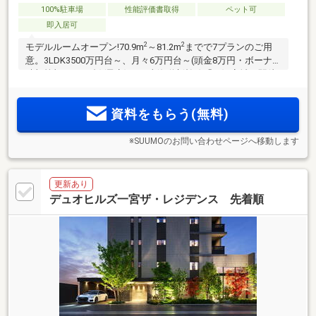
100%駐車場
性能評価書取得
ペット可
即入居可
2
2
モデルルームオープン!70.9m
～81.2m
までで7プランのご用
意。3LDK3500万円台～、月々6万円台～(頭金8万円・ボーナス
時加算額18万円台)(予定)。JR東海道新幹線「三河安城」駅徒
歩4分。JR東海道本線「三河安城」駅徒歩6分。全102邸。敷地
内駐車場100％完備
資料をもらう(無料)
※SUUMOのお問い合わせページへ移動します
更新あり
デュオヒルズ一宮ザ・レジデンス 先着順