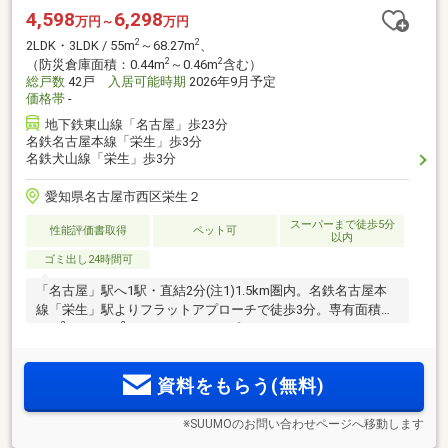
4,598
6,298
万円～
万円
2
2
2LDK・3LDK / 55m
～68.27m
、
2
2
（防災倉庫面積：0.44m
～0.46m
含む）
総戸数
42戸
入居可能時期
2026年9月予定
価格帯
-
地下鉄東山線「名古屋」歩23分
名鉄名古屋本線「栄生」歩3分
名鉄犬山線「栄生」歩3分
愛知県名古屋市西区栄生２
スーパーまで徒歩5分
性能評価書取得
ペット可
以内
ゴミ出し24時間可
「名古屋」駅へ1駅・直結2分(注1)1.5km圏内。名鉄名古屋本
線「栄生」駅よりフラットアプローチで徒歩3分。専有面積／
2
2
55m
～63.82m
、2LDK～3LDKのプランバリエーション。
「ZEH-M Oriented」採用。独立性の高い1フロア3邸。角住戸
率66％(注2)。イオンモール Nagoya Noritake Garden（注3）
資料をもらう(無料)
が徒歩圏。
※SUUMOのお問い合わせページへ移動します