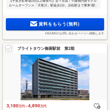
【平置き駐車場2台以上確保可】堂々完成！≪建物内新モデル
ルームオープン≫「天竜川」駅徒歩2分。浜松駅まで乗車1駅4
分ゆとりの駅前生活。室内に柱型のない「ダブルアウトポー
ル工法」採用。全邸南向き。スマホで様々な遠隔操作が可能
なIoT対応マンション
資料をもらう(無料)
※SUUMOのお問い合わせページへ移動します
ブライトタウン御厨駅前 第2期
3,180
4,890
万円～
万円