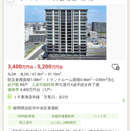
3,400
5,200
万円台～
万円台
2
2
3LDK・4LDK / 67.4m
～91.16m
、
2
2
2
防災倉庫面積1.08m
・トランクルーム面積0.46m
～0.85m
含む
総戸数
84戸
入居可能時期
即引渡可※諸手続き終了後
価格帯
4,400万円台（3戸）
ＪＲ東海道本線「天竜川」歩2分
静岡県浜松市中央区青屋町
100%駐車場
性能評価書取得
ペット可
即入居可
ゴミ出し24時間可