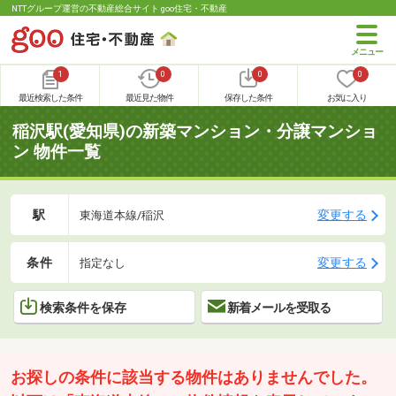
NTTグループ運営の不動産総合サイト goo住宅・不動産
1
0
0
0
最近検索した条件
最近見た物件
保存した条件
お気に入り
稲沢駅(愛知県)の新築マンション・分譲マンショ
ン 物件一覧
駅
変更する
東海道本線/稲沢
条件
変更する
指定なし
検索条件を保存
新着メールを受取る
お探しの条件に該当する物件はありませんでした。