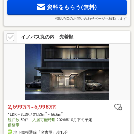
資料をもらう(無料)
※SUUMOのお問い合わせページへ移動します
イノバス丸の内 先着順
2,599
5,998
万円～
万円
2
2
1LDK～3LDK / 31.53m
～66.6m
総戸数
59戸
入居可能時期
2026年10月下旬予定
価格帯
-
地下鉄桜通線「名古屋」歩15分