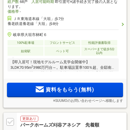
総戸数
68戸
入居可能時期
即引渡可※諸手続き完了後の入居とな
ります。
価格帯
-
ＪＲ東海道本線「大垣」歩7分
養老鉄道養老線「大垣」歩8分
岐阜県大垣市林町６
100%駐車場
フロントサービス
性能評価書取得
スーパーまで徒歩5分
始発駅
ペット可
以内
【即入居可！現地モデルルーム見学会開催中】
2
3LDK70.95m
3980万円台～。駐車場設置率100％超、全邸南向
き。南面が開けた開放感ある立地。JR東海道本線「大垣」駅
徒歩7分、「岐阜」駅12分。「アクアウォーク大垣」徒歩2
分。徒歩圏内にスーパー、ドラッグストアなどが充実。マン
資料をもらう(無料)
ションならではのコンシェルジュサービス付き
※SUUMOのお問い合わせページへ移動します
更新あり
パークホームズ刈谷アネシア 先着順