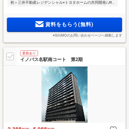
初＞三井不動産レジデンシャル×トヨタホームの共同開発/JR
刈谷駅徒歩7分/刈谷市最大級(注1)！全157邸/全22タイプの高
層レジデンス。教育施設や生活利便施設、都市機能が集まる
「刈谷駅南エリア」が生活圏。「ZEH-M Oriented」採用。駐
資料をもらう(無料)
車場設置率約115％。
※SUUMOのお問い合わせページへ移動します
更新あり
イノバス名駅南コート 第2期