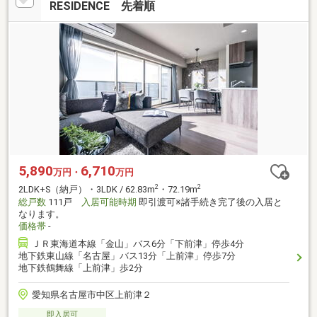
RESIDENCE 先着順
5,890
6,710
万円・
万円
2
2
2LDK+S（納戸）・3LDK / 62.83m
・72.19m
総戸数
111戸
入居可能時期
即引渡可※諸手続き完了後の入居と
なります。
価格帯
-
ＪＲ東海道本線「金山」バス6分「下前津」停歩4分
地下鉄東山線「名古屋」バス13分「上前津」停歩7分
地下鉄鶴舞線「上前津」歩2分
愛知県名古屋市中区上前津２
即入居可