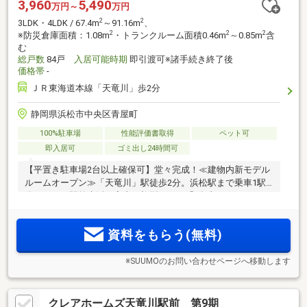
3,960
5,490
万円～
万円
2
2
3LDK・4LDK / 67.4m
～91.16m
、
2
2
2
※防災倉庫面積：1.08m
・トランクルーム面積0.46m
～0.85m
含
む
総戸数
84戸
入居可能時期
即引渡可※諸手続き終了後
価格帯
-
ＪＲ東海道本線「天竜川」歩2分
静岡県浜松市中央区青屋町
100%駐車場
性能評価書取得
ペット可
即入居可
ゴミ出し24時間可
【平置き駐車場2台以上確保可】堂々完成！≪建物内新モデル
ルームオープン≫「天竜川」駅徒歩2分。浜松駅まで乗車1駅4
分ゆとりの駅前生活。室内に柱型のない「ダブルアウトポー
ル工法」採用。全邸南向き。スマホで様々な遠隔操作が可能
なIoT対応マンション
資料をもらう(無料)
※SUUMOのお問い合わせページへ移動します
クレアホームズ天竜川駅前 第9期