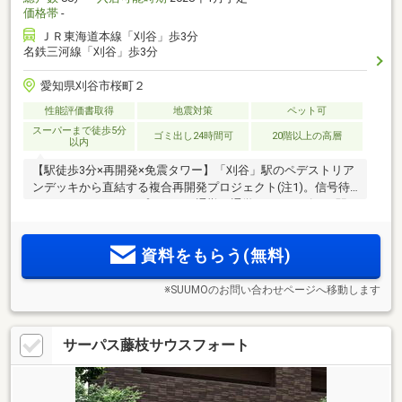
価格帯
-
ＪＲ東海道本線「刈谷」歩3分
名鉄三河線「刈谷」歩3分
愛知県刈谷市桜町２
性能評価書取得
地震対策
ペット可
スーパーまで徒歩5分
ゴミ出し24時間可
20階以上の高層
以内
【駅徒歩3分×再開発×免震タワー】「刈谷」駅のペデストリア
ンデッキから直結する複合再開発プロジェクト(注1)。信号待
ちのないフラットアプローチで通勤・通学がスムーズに。駅
周辺利便を享受する地上20階建、全88邸免震タワーレジデン
ス＜モデルルーム公開中＞
資料をもらう(無料)
※SUUMOのお問い合わせページへ移動します
サーパス藤枝サウスフォート