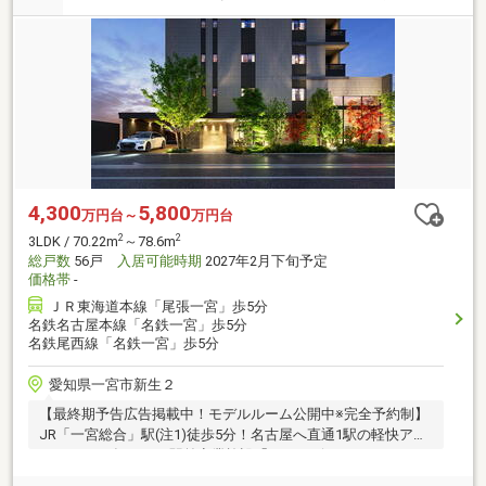
4,300
5,800
万円台～
万円台
2
2
3LDK / 70.22m
～78.6m
総戸数
56戸
入居可能時期
2027年2月下旬予定
価格帯
-
ＪＲ東海道本線「尾張一宮」歩5分
名鉄名古屋本線「名鉄一宮」歩5分
名鉄尾西線「名鉄一宮」歩5分
愛知県一宮市新生２
【最終期予告広告掲載中！モデルルーム公開中※完全予約制】
JR「一宮総合」駅(注1)徒歩5分！名古屋へ直通1駅の軽快アク
セス！2025年12月、駅前商業施設「イチ＊ビル」リニューア
ルオープン！全邸南向き×角住戸率50％のゆとりある住まい設