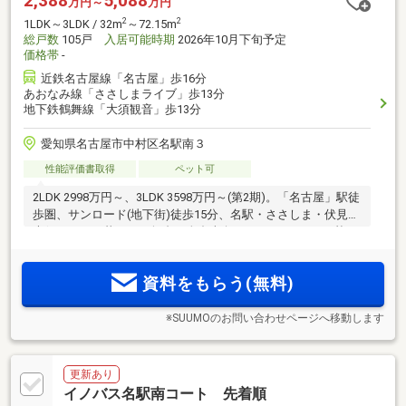
2,388
5,088
万円～
万円
2
2
1LDK～3LDK / 32m
～72.15m
総戸数
105戸
入居可能時期
2026年10月下旬予定
価格帯
-
近鉄名古屋線「名古屋」歩16分
あおなみ線「ささしまライブ」歩13分
地下鉄鶴舞線「大須観音」歩13分
愛知県名古屋市中村区名駅南３
性能評価書取得
ペット可
2LDK 2998万円～、3LDK 3598万円～(第2期)。「名古屋」駅徒
歩圏、サンロード(地下街)徒歩15分、名駅・ささしま・伏見・
大須エリアが暮らしの舞台。全邸南向き、エレベーター2基、
3LDKには駐車場優先権あり。機能的で美しい設備・仕様、安
心のセキュリティ。事前案内会開催中！来場予約受付中！
資料をもらう(無料)
※SUUMOのお問い合わせページへ移動します
更新あり
イノバス名駅南コート 先着順