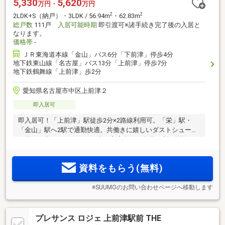
5,330
5,620
万円・
万円
2
2
2LDK+S（納戸）・3LDK / 56.94m
・62.83m
総戸数
111戸
入居可能時期
即引渡可※諸手続き完了後の入居と
なります。
価格帯
-
ＪＲ東海道本線「金山」バス6分「下前津」停歩4分
地下鉄東山線「名古屋」バス13分「上前津」停歩7分
地下鉄鶴舞線「上前津」歩2分
愛知県名古屋市中区上前津２
即入居可
即入居可！「上前津」駅徒歩2分×2路線利用可。「栄」駅・
「金山」駅へ2駅で通勤快適。共働きに嬉しいダストシュータ
ー等の便利なサービスと、大須商店街など多彩な利便施設を
日常使い
資料をもらう(無料)
※SUUMOのお問い合わせページへ移動します
プレサンス ロジェ 上前津駅前 THE