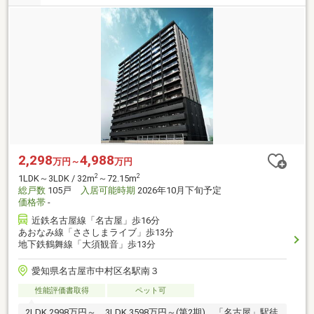
2,298
4,988
万円～
万円
2
2
1LDK～3LDK / 32m
～72.15m
総戸数
105戸
入居可能時期
2026年10月下旬予定
価格帯
-
近鉄名古屋線「名古屋」歩16分
あおなみ線「ささしまライブ」歩13分
地下鉄鶴舞線「大須観音」歩13分
愛知県名古屋市中村区名駅南３
性能評価書取得
ペット可
2LDK 2998万円～、3LDK 3598万円～(第2期)。「名古屋」駅徒