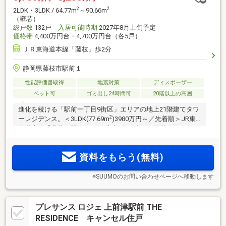
2
2
2LDK・3LDK / 64.77m
～90.66m
（壁芯）
総戸数
132戸
入居可能時期
2027年8月上旬予定
価格帯
4,400万円台・4,700万円台（各5戸）
ＪＲ東海道本線「藤枝」歩2分
静岡県藤枝市駅前１
性能評価書取得
地震対策
ディスポーザー
ペット可
ゴミ出し24時間可
20階以上の高層
進化を続ける「駅前一丁目9街区」エリアの地上21階建てタワ
2
ーレジデンス。＜3LDK(77.69m
)3980万円～／先着順＞JR東
海道本線「藤枝」駅(約160m)徒歩2分。省エネ性能ZEH-M
Oriented／免震構造タワーレジデンス。
資料をもらう(無料)
※SUUMOのお問い合わせページへ移動します
プレサンス ロジェ 上前津駅前 THE
RESIDENCE キャンセル住戸