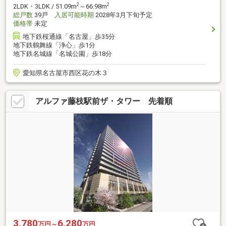
2
2
2LDK・3LDK / 51.09m
～66.98m
総戸数
39戸
入居可能時期
2028年3月下旬予定
価格帯
未定
地下鉄桜通線「名古屋」歩35分
地下鉄鶴舞線「浄心」歩1分
地下鉄名城線「名城公園」歩18分
愛知県名古屋市西区花の木３
アルファ藤枝駅前ザ・タワー 先着順
3,780
6,280
万円～
万円