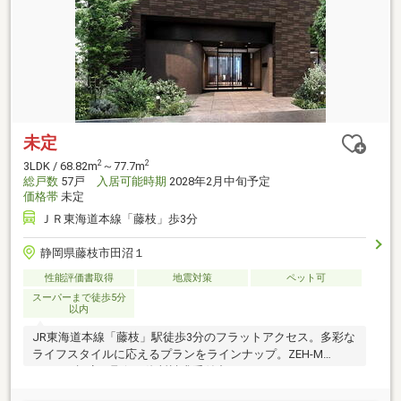
未定
2
2
3LDK / 68.82m
～77.7m
総戸数
57戸
入居可能時期
2028年2月中旬予定
価格帯
未定
ＪＲ東海道本線「藤枝」歩3分
静岡県藤枝市田沼１
性能評価書取得
地震対策
ペット可
スーパーまで徒歩5分
以内
JR東海道本線「藤枝」駅徒歩3分のフラットアクセス。多彩な
ライフスタイルに応えるプランをラインナップ。ZEH-M
Oriented認定を取得。資料請求受付中！