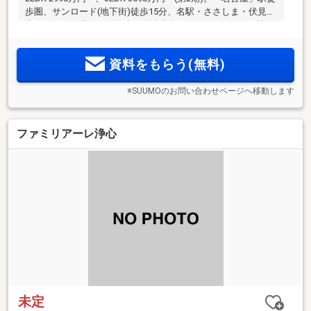
歩圏、サンロード(地下街)徒歩15分、名駅・ささしま・伏見・
大須エリアが暮らしの舞台。全邸南向き、エレベーター2基、
3LDKには駐車場優先権あり。機能的で美しい設備・仕様、安
心のセキュリティ。事前案内会開催中！来場予約受付中！
資料をもらう(無料)
※SUUMOのお問い合わせページへ移動します
ファミリアーレ浄心
未定