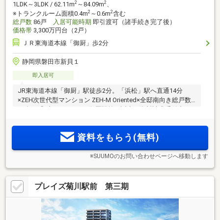
2
2
1LDK～3LDK / 62.11m
～84.09m
、
2
2
※トランクルーム面積0.4m
～0.6m
含む
総戸数
86戸
入居可能時期
即引渡可（諸手続き完了後）
価格帯
3,300万円台（2戸）
ＪＲ東海道本線「御厨」歩2分
静岡県磐田市新貝１
即入居可
JR東海道本線「御厨」駅徒歩2分。「浜松」駅へ直通14分
×ZEH次世代型マンション ZEH-M Oriented×全邸南向き総戸数
86邸。「ブライトタウン御厨駅前」誕生。資料請求受付中。
現地建物内モデルルーム公開中。
資料をもらう(無料)
※SUUMOのお問い合わせページへ移動します
プレイズ菊川駅前 第三期