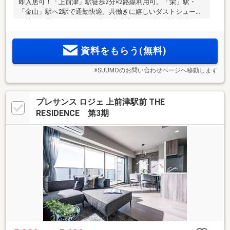
即入居可！「上前津」駅徒歩2分×2路線利用可。「栄」駅・
「金山」駅へ2駅で通勤快適。共働きに嬉しいダストシュータ
ー等の便利なサービスと、大須商店街など多彩な利便施設を
日常使い
資料をもらう(無料)
※SUUMOのお問い合わせページへ移動します
プレサンス ロジェ 上前津駅前 THE
RESIDENCE 第3期