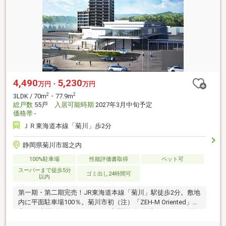
4,490
5,230
万円・
万円
2
2
3LDK / 70m
・77.9m
総戸数
55戸
入居可能時期
2027年3月中旬予定
価格帯
-
ＪＲ東海道本線「菊川」歩2分
静岡県菊川市堀之内
100%駐車場
性能評価書取得
ペット可
スーパーまで徒歩5分
ゴミ出し24時間可
以内
第一期・第二期完売！JR東海道本線「菊川」駅徒歩2分。敷地
内に平面駐車場100％。菊川市初（注）「ZEH-M Oriented」認
定。24時間ゴミステーション、玄関前ゴミ回収サービスを採
用。全7タイプ・12バリエーションのライフスタイルで選べる