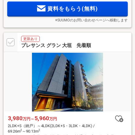
計！進化する駅前の便利さと、落ち着いた住み心地。両方を
資料をもらう(無料)
叶える全56邸
※SUUMOのお問い合わせページへ移動します
更新あり
プレサンス グラン 大垣 先着順
3,980
5,960
万円～
万円
2LDK+S（納戸）～4LDK(2LDK+S・3LDK・4LDK) /
2
2
69.26m
～90.13m