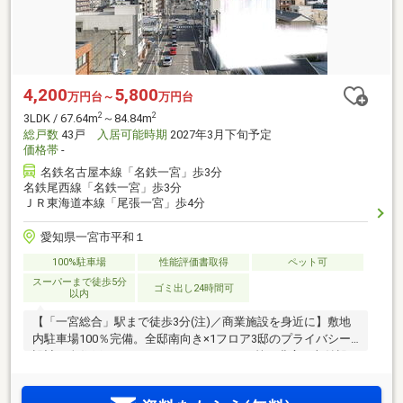
4,200
5,800
万円台～
万円台
2
2
3LDK / 67.64m
～84.84m
総戸数
43戸
入居可能時期
2027年3月下旬予定
価格帯
-
名鉄名古屋本線「名鉄一宮」歩3分
名鉄尾西線「名鉄一宮」歩3分
ＪＲ東海道本線「尾張一宮」歩4分
愛知県一宮市平和１
100%駐車場
性能評価書取得
ペット可
スーパーまで徒歩5分
ゴミ出し24時間可
以内
【「一宮総合」駅まで徒歩3分(注)／商業施設を身近に】敷地
内駐車場100％完備。全邸南向き×1フロア3邸のプライバシー
設計。全住戸にウォークインクローゼット等の豊富な収納設
備を設け、プライベート感のある門扉付ポーチ内に専用トラ
ンクルームを配置。税制・金利面で優遇措置が受けられる