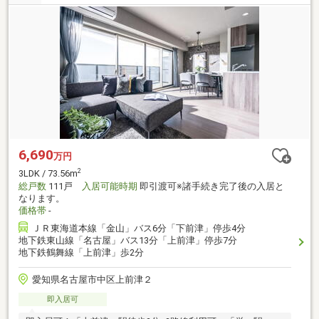
6,690
万円
2
3LDK / 73.56m
総戸数
111戸
入居可能時期
即引渡可※諸手続き完了後の入居と
なります。
価格帯
-
ＪＲ東海道本線「金山」バス6分「下前津」停歩4分
地下鉄東山線「名古屋」バス13分「上前津」停歩7分
地下鉄鶴舞線「上前津」歩2分
愛知県名古屋市中区上前津２
即入居可