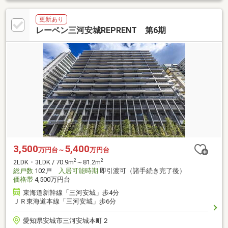
更新あり
レーベン三河安城REPRENT 第6期
3,500
5,400
万円台～
万円台
2
2
2LDK・3LDK / 70.9m
～81.2m
総戸数
102戸
入居可能時期
即引渡可（諸手続き完了後）
価格帯
4,500万円台
東海道新幹線「三河安城」歩4分
ＪＲ東海道本線「三河安城」歩6分
愛知県安城市三河安城本町２