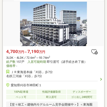
4,700
7,190
万円～
万円
2
2
3LDK・4LDK / 72.6m
～93.74m
総戸数
157戸
入居可能時期
即引渡可（諸手続き終了後）
価格帯
-
ＪＲ東海道本線「刈谷」歩7分
名鉄三河線「刈谷」歩7分
愛知県刈谷市神田町１
100%駐車場
性能評価書取得
ディスポーザー
ペット可
即入居可
ゴミ出し24時間可
【堂々竣工＜建物内モデルルーム見学会開催中＞】＜東海圏