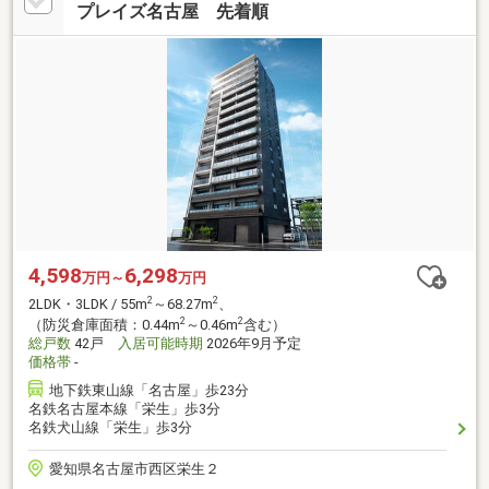
プレイズ名古屋 先着順
4,598
6,298
万円～
万円
2
2
2LDK・3LDK / 55m
～68.27m
、
2
2
（防災倉庫面積：0.44m
～0.46m
含む）
総戸数
42戸
入居可能時期
2026年9月予定
価格帯
-
地下鉄東山線「名古屋」歩23分
名鉄名古屋本線「栄生」歩3分
名鉄犬山線「栄生」歩3分
愛知県名古屋市西区栄生２