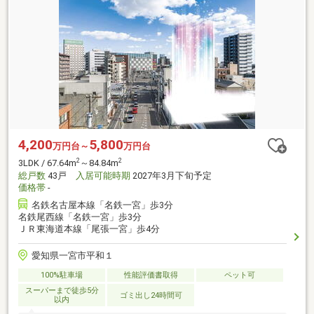
4,200
5,800
万円台～
万円台
2
2
3LDK / 67.64m
～84.84m
総戸数
43戸
入居可能時期
2027年3月下旬予定
価格帯
-
名鉄名古屋本線「名鉄一宮」歩3分
名鉄尾西線「名鉄一宮」歩3分
ＪＲ東海道本線「尾張一宮」歩4分
愛知県一宮市平和１
100%駐車場
性能評価書取得
ペット可
スーパーまで徒歩5分
ゴミ出し24時間可
以内