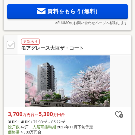
計！進化する駅前の便利さと、落ち着いた住み心地。両方を
資料をもらう(無料)
叶える全56邸
※SUUMOのお問い合わせページへ移動します
更新あり
モアグレース大垣ザ・コート
3,700
5,300
万円台～
万円台
2
2
3LDK・4LDK / 72.98m
～85.22m
総戸数
42戸
入居可能時期
2027年11月下旬予定
価格帯
4,300万円台