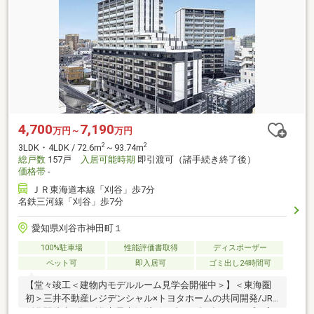
4,700
7,190
万円～
万円
2
2
3LDK・4LDK / 72.6m
～93.74m
総戸数
157戸
入居可能時期
即引渡可（諸手続き終了後）
価格帯
-
ＪＲ東海道本線「刈谷」歩7分
名鉄三河線「刈谷」歩7分
愛知県刈谷市神田町１
100%駐車場
性能評価書取得
ディスポーザー
ペット可
即入居可
ゴミ出し24時間可
【堂々竣工＜建物内モデルルーム見学会開催中＞】＜東海圏
初＞三井不動産レジデンシャル×トヨタホームの共同開発/JR
刈谷駅徒歩7分/刈谷市最大級(注1)！全157邸/全22タイプの高