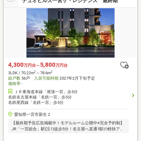
デュオヒルズ一宮ザ・レジデンス 最終期
4,300
5,800
万円台～
万円台
2
2
3LDK / 70.22m
～78.6m
総戸数
56戸
入居可能時期
2027年2月下旬予定
価格帯
-
ＪＲ東海道本線「尾張一宮」歩5分
名鉄名古屋本線「名鉄一宮」歩5分
名鉄尾西線「名鉄一宮」歩5分
愛知県一宮市新生２
【最終期予告広告掲載中！モデルルーム公開中※完全予約制】
JR「一宮総合」駅(注1)徒歩5分！名古屋へ直通1駅の軽快アク
セス！2025年12月、駅前商業施設「イチ＊ビル」リニューア
ルオープン！全邸南向き×角住戸率50％のゆとりある住まい設