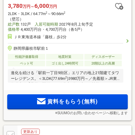
3,780
6,000
万円～
万円
2
2
2LDK・3LDK / 64.77m
～90.66m
（壁芯）
総戸数
132戸
入居可能時期
2027年8月上旬予定
価格帯
4,400万円台・4,700万円台（各5戸）
ＪＲ東海道本線「藤枝」歩2分
静岡県藤枝市駅前１
性能評価書取得
地震対策
ディスポーザー
ペット可
ゴミ出し24時間可
20階以上の高層
進化を続ける「駅前一丁目9街区」エリアの地上21階建てタワ
2
ーレジデンス。＜3LDK(77.69m
)3980万円～／先着順＞JR東
海道本線「藤枝」駅(約160m)徒歩2分。省エネ性能ZEH-M
Oriented／免震構造タワーレジデンス。
資料をもらう(無料)
※SUUMOのお問い合わせページへ移動します
更新あり