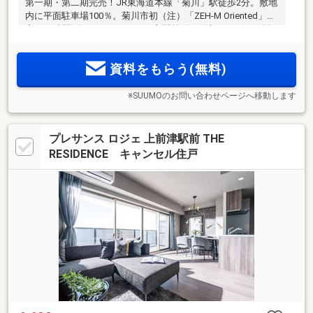
第一期・第二期完売！JR東海道本線「菊川」駅徒歩2分。敷地
内に平面駐車場100％。菊川市初（注）「ZEH-M Oriented」認
定。24時間ゴミステーション、玄関前ゴミ回収サービスを採
用。全7タイプ・12バリエーションのライフスタイルで選べる
多彩なプラン。地上14階建て・全55邸の次世代レジデンス
資料をもらう(無料)
「プレイズ菊川駅前」誕生。
※SUUMOのお問い合わせページへ移動します
プレサンス ロジェ 上前津駅前 THE
RESIDENCE キャンセル住戸