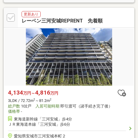
更新あり
レーベン三河安城REPRENT 先着順
4,134
4,816
万円～
万円
2
2
3LDK / 72.72m
～81.2m
総戸数
102戸
入居可能時期
即引渡可（諸手続き完了後）
価格帯
-
東海道新幹線「三河安城」歩4分
ＪＲ東海道本線「三河安城」歩6分
愛知県安城市三河安城本町２