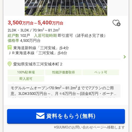
3,500
5,400
万円台～
万円台
2
2
2LDK・3LDK / 70.9m
～81.2m
総戸数
102戸
入居可能時期
即引渡可（諸手続き完了後）
価格帯
4,500万円台
東海道新幹線「三河安城」歩4分
ＪＲ東海道本線「三河安城」歩6分
愛知県安城市三河安城本町２
100%駐車場
性能評価書取得
ペット可
即入居可
2
2
モデルルームオープン!70.9m
～81.2m
までで7プランのご用
意。3LDK3500万円台～、月々6万円台～(頭金8万円・ボーナス
時加算額18万円台)(予定)。JR東海道新幹線「三河安城」駅徒
歩4分。JR東海道本線「三河安城」駅徒歩6分。全102邸。敷地
内駐車場100％完備
資料をもらう(無料)
※SUUMOのお問い合わせページへ移動します