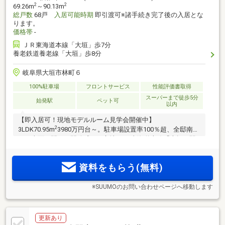
2
2
69.26m
～90.13m
総戸数
68戸
入居可能時期
即引渡可※諸手続き完了後の入居とな
ります。
価格帯
-
ＪＲ東海道本線「大垣」歩7分
養老鉄道養老線「大垣」歩8分
岐阜県大垣市林町６
100%駐車場
フロントサービス
性能評価書取得
スーパーまで徒歩5分
始発駅
ペット可
以内
【即入居可！現地モデルルーム見学会開催中】
2
3LDK70.95m
3980万円台～。駐車場設置率100％超、全邸南向
き。南面が開けた開放感ある立地。JR東海道本線「大垣」駅
徒歩7分、「岐阜」駅12分。「アクアウォーク大垣」徒歩2
分。徒歩圏内にスーパー、ドラッグストアなどが充実。マン
資料をもらう(無料)
ションならではのコンシェルジュサービス付き
※SUUMOのお問い合わせページへ移動します
更新あり