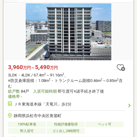
3,960
5,490
万円～
万円
2
2
3LDK・4LDK / 67.4m
～91.16m
、
2
2
2
※防災倉庫面積：1.08m
・トランクルーム面積0.46m
～0.85m
含
む
総戸数
84戸
入居可能時期
即引渡可※諸手続き終了後
価格帯
-
ＪＲ東海道本線「天竜川」歩2分
静岡県浜松市中央区青屋町
100%駐車場
性能評価書取得
ペット可
即入居可
ゴミ出し24時間可