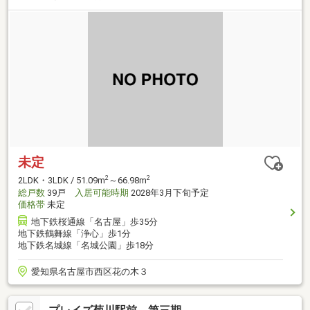
未定
2
2
2LDK・3LDK / 51.09m
～66.98m
総戸数
39戸
入居可能時期
2028年3月下旬予定
価格帯
未定
地下鉄桜通線「名古屋」歩35分
地下鉄鶴舞線「浄心」歩1分
地下鉄名城線「名城公園」歩18分
愛知県名古屋市西区花の木３