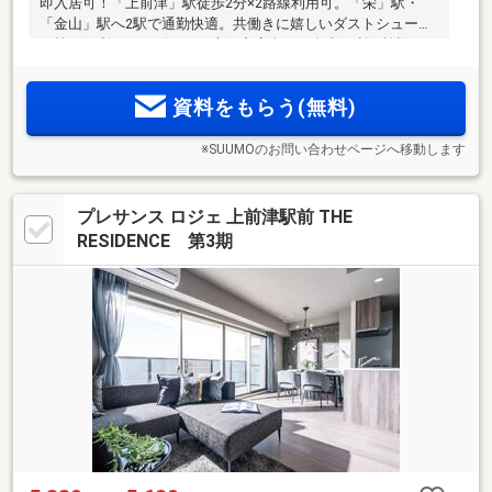
即入居可！「上前津」駅徒歩2分×2路線利用可。「栄」駅・
「金山」駅へ2駅で通勤快適。共働きに嬉しいダストシュータ
ー等の便利なサービスと、大須商店街など多彩な利便施設を
日常使い
資料をもらう(無料)
※SUUMOのお問い合わせページへ移動します
プレサンス ロジェ 上前津駅前 THE
RESIDENCE 第3期