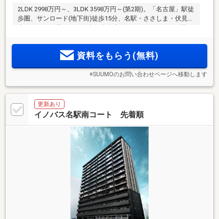
2LDK 2998万円～、3LDK 3598万円～(第2期)。「名古屋」駅徒
歩圏、サンロード(地下街)徒歩15分、名駅・ささしま・伏見・
大須エリアが暮らしの舞台。全邸南向き、エレベーター2基、
3LDKには駐車場優先権あり。機能的で美しい設備・仕様、安
心のセキュリティ。事前案内会開催中！来場予約受付中！
資料をもらう(無料)
※SUUMOのお問い合わせページへ移動します
更新あり
イノバス名駅南コート 先着順