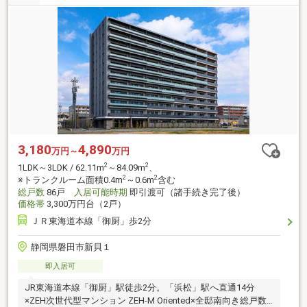
3,180
4,890
万円～
万円
2
2
1LDK～3LDK / 62.11m
～84.09m
、
2
2
※トランクルーム面積0.4m
～0.6m
含む
総戸数
86戸
入居可能時期
即引渡可（諸手続き完了後）
価格帯
3,300万円台（2戸）
ＪＲ東海道本線「御厨」歩2分
静岡県磐田市新貝１
即入居可
JR東海道本線「御厨」駅徒歩2分。「浜松」駅へ直通14分
×ZEH次世代型マンション ZEH-M Oriented×全邸南向き総戸数