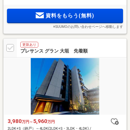
層レジデンス。教育施設や生活利便施設、都市機能が集まる
「刈谷駅南エリア」が生活圏。「ZEH-M Oriented」採用。駐
資料をもらう(無料)
車場設置率約115％。
※SUUMOのお問い合わせページへ移動します
更新あり
プレサンス グラン 大垣 先着順
3,980
5,960
万円～
万円
2LDK+S（納戸）～4LDK(2LDK+S・3LDK・4LDK) /