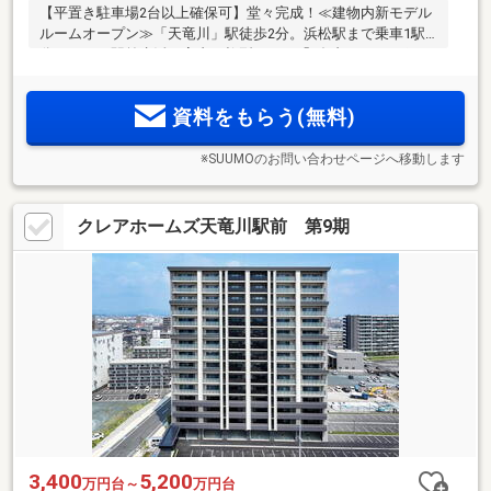
【平置き駐車場2台以上確保可】堂々完成！≪建物内新モデル
ルームオープン≫「天竜川」駅徒歩2分。浜松駅まで乗車1駅4
分ゆとりの駅前生活。室内に柱型のない「ダブルアウトポー
ル工法」採用。全邸南向き。スマホで様々な遠隔操作が可能
なIoT対応マンション
資料をもらう(無料)
※SUUMOのお問い合わせページへ移動します
クレアホームズ天竜川駅前 第9期
3,400
5,200
万円台～
万円台