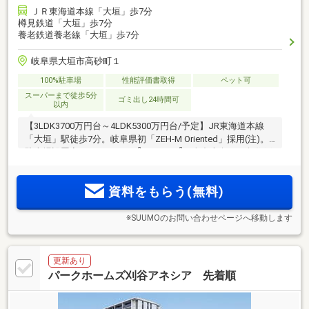
ＪＲ東海道本線「大垣」歩7分
樽見鉄道「大垣」歩7分
養老鉄道養老線「大垣」歩7分
岐阜県大垣市高砂町１
100%駐車場
性能評価書取得
ペット可
スーパーまで徒歩5分
ゴミ出し24時間可
以内
【3LDK3700万円台～4LDK5300万円台/予定】JR東海道本線
「大垣」駅徒歩7分。岐阜県初「ZEH-M Oriented」採用(注)。
2
2
駐車場設置率100%。72.98m
～85.22m
、全邸南向き＆角住戸
中心でプライベート性を高めた住戸プラン。商業・行政など
あらゆる施設が集積する大垣駅南エリアに15階建て全42邸
資料をもらう(無料)
「モアグレース大垣ザ・コート」誕生
※SUUMOのお問い合わせページへ移動します
更新あり
パークホームズ刈谷アネシア 先着順