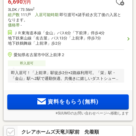
6,690
万円
2
3LDK / 73.56m
総戸数
111戸
入居可能時期
即引渡可※諸手続き完了後の入居と
なります。
価格帯
-
ＪＲ東海道本線「金山」バス6分「下前津」停歩4分
地下鉄東山線「名古屋」バス13分「上前津」停歩7分
地下鉄鶴舞線「上前津」歩2分
愛知県名古屋市中区上前津２
即入居可
即入居可！「上前津」駅徒歩2分×2路線利用可。「栄」駅・
「金山」駅へ2駅で通勤快適。共働きに嬉しいダストシュータ
ー等の便利なサービスと、大須商店街など多彩な利便施設を
日常使い
資料をもらう(無料)
※SUUMOのお問い合わせページへ移動します
クレアホームズ天竜川駅前 先着順