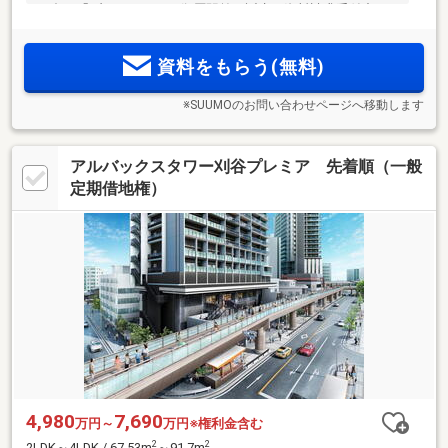
86邸。「ブライトタウン御厨駅前」誕生。資料請求受付中。
現地建物内モデルルーム公開中。
資料をもらう(無料)
※SUUMOのお問い合わせページへ移動します
アルバックスタワー刈谷プレミア 先着順（一般
定期借地権）
4,980
7,690
万円～
万円※権利金含む
2
2
2LDK～4LDK / 67.53m
～91.7m
、