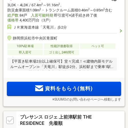
2
2
3LDK・4LDK / 67.4m
～91.16m
、
2
2
2
防災倉庫面積1.08m
・トランクルーム面積0.46m
～0.85m
含む
総戸数
84戸
入居可能時期
即引渡可※諸手続き終了後
価格帯
4,400万円台（3戸）
ＪＲ東海道本線「天竜川」歩2分
静岡県浜松市中央区青屋町
100%駐車場
性能評価書取得
ペット可
即入居可
ゴミ出し24時間可
【平置き駐車場2台以上確保可】堂々完成！≪建物内新モデル
ルームオープン≫「天竜川」駅徒歩2分。浜松駅まで乗車1駅4
分ゆとりの駅前生活。室内に柱型のない「ダブルアウトポー
ル工法」採用。全邸南向き。スマホで様々な遠隔操作が可能
なIoT対応マンション
資料をもらう(無料)
※SUUMOのお問い合わせページへ移動します
プレサンス ロジェ 上前津駅前 THE
RESIDENCE 先着順