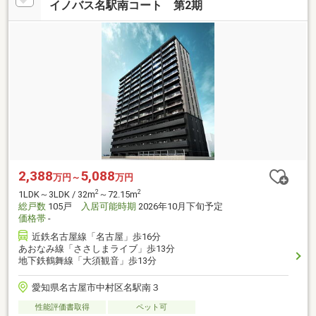
イノバス名駅南コート 第2期
2,388
5,088
万円～
万円
2
2
1LDK～3LDK / 32m
～72.15m
総戸数
105戸
入居可能時期
2026年10月下旬予定
価格帯
-
近鉄名古屋線「名古屋」歩16分
あおなみ線「ささしまライブ」歩13分
地下鉄鶴舞線「大須観音」歩13分
愛知県名古屋市中村区名駅南３
性能評価書取得
ペット可