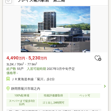
プレイズ菊川駅前 第三期
4,490
5,230
万円・
万円
2
2
3LDK / 70m
・77.9m
総戸数
55戸
入居可能時期
2027年3月中旬予定
価格帯
-
ＪＲ東海道本線「菊川」歩2分
静岡県菊川市堀之内
100%駐車場
性能評価書取得
ペット可
スーパーまで徒歩5分
ゴミ出し24時間可
以内