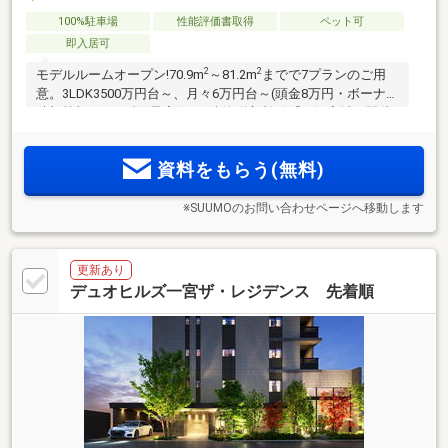
100%駐車場
性能評価書取得
ペット可
即入居可
2
2
モデルルームオープン!70.9m
～81.2m
までで7プランのご用
意。3LDK3500万円台～、月々6万円台～(頭金8万円・ボーナス
時加算額18万円台)(予定)。JR東海道新幹線「三河安城」駅徒
歩4分。JR東海道本線「三河安城」駅徒歩6分。全102邸。敷地
内駐車場100％完備
資料をもらう(無料)
※SUUMOのお問い合わせページへ移動します
更新あり
デュオヒルズ一宮ザ・レジデンス 先着順