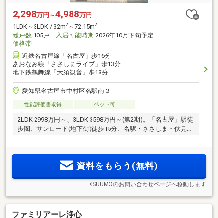
2,298
4,988
万円～
万円
2
2
1LDK～3LDK / 32m
～72.15m
総戸数
105戸
入居可能時期
2026年10月下旬予定
価格帯
-
近鉄名古屋線「名古屋」歩16分
あおなみ線「ささしまライブ」歩13分
地下鉄鶴舞線「大須観音」歩13分
愛知県名古屋市中村区名駅南３
性能評価書取得
ペット可
2LDK 2998万円～、3LDK 3598万円～(第2期)。「名古屋」駅徒
歩圏、サンロード(地下街)徒歩15分、名駅・ささしま・伏見・
大須エリアが暮らしの舞台。全邸南向き、エレベーター2基、
3LDKには駐車場優先権あり。機能的で美しい設備・仕様、安
心のセキュリティ。事前案内会開催中！来場予約受付中！
資料をもらう(無料)
※SUUMOのお問い合わせページへ移動します
ファミリアーレ浄心