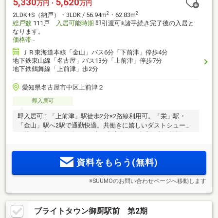
5,330
5,620
万円・
万円
2
2
2LDK+S（納戸）・3LDK / 56.94m
・62.83m
総戸数
111戸
入居可能時期
即引渡可※諸手続き完了後の入居と
なります。
価格帯
-
ＪＲ東海道本線「金山」バス6分「下前津」停歩4分
地下鉄東山線「名古屋」バス13分「上前津」停歩7分
地下鉄鶴舞線「上前津」歩2分
愛知県名古屋市中区上前津２
即入居可
即入居可！「上前津」駅徒歩2分×2路線利用可。「栄」駅・
「金山」駅へ2駅で通勤快適。共働きに嬉しいダストシュータ
ー等の便利なサービスと、大須商店街など多彩な利便施設を
日常使い
資料をもらう(無料)
※SUUMOのお問い合わせページへ移動します
ブライトタウン御厨駅前 第2期