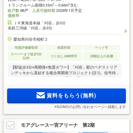
2
2
トランクルーム面積0.33m
～0.66m
含む
総戸数
88戸
入居可能時期
2028年1月予定
価格帯
-
ＪＲ東海道本線「刈谷」歩3分
名鉄三河線「刈谷」歩3分
愛知県刈谷市桜町２
性能評価書取得
地震対策
ペット可
スーパーまで徒歩5分
ゴミ出し24時間可
20階以上の高層
以内
【駅徒歩3分×再開発×免震タワー】「刈谷」駅のペデストリア
ンデッキから直結する複合再開発プロジェクト(注1)。信号待
ちのないフラットアプローチで通勤・通学がスムーズに。駅
周辺利便を享受する地上20階建、全88邸免震タワーレジデン
ス＜モデルルーム公開中＞
資料をもらう(無料)
※SUUMOのお問い合わせページへ移動します
モアグレース一宮アリーナ 第2期