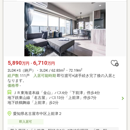
5,890
6,710
万円・
万円
2
2
2LDK+S（納戸）・3LDK / 62.83m
・72.19m
総戸数
111戸
入居可能時期
即引渡可※諸手続き完了後の入居と
なります。
価格帯
-
ＪＲ東海道本線「金山」バス6分「下前津」停歩4分
地下鉄東山線「名古屋」バス13分「上前津」停歩7分
地下鉄鶴舞線「上前津」歩2分
愛知県名古屋市中区上前津２
即入居可