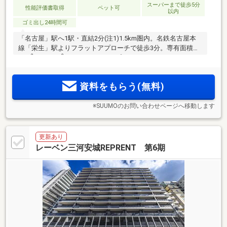
スーパーまで徒歩5分
性能評価書取得
ペット可
以内
ゴミ出し24時間可
「名古屋」駅へ1駅・直結2分(注1)1.5km圏内。名鉄名古屋本
線「栄生」駅よりフラットアプローチで徒歩3分。専有面積／
2
2
55m
～63.82m
、2LDK～3LDKのプランバリエーション。
「ZEH-M Oriented」採用。独立性の高い1フロア3邸。角住戸
率66％(注2)。イオンモール Nagoya Noritake Garden（注3）
資料をもらう(無料)
が徒歩圏。
※SUUMOのお問い合わせページへ移動します
更新あり
レーベン三河安城REPRENT 第6期