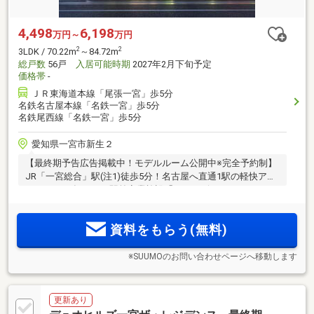
4,498
6,198
万円～
万円
2
2
3LDK / 70.22m
～84.72m
総戸数
56戸
入居可能時期
2027年2月下旬予定
価格帯
-
ＪＲ東海道本線「尾張一宮」歩5分
名鉄名古屋本線「名鉄一宮」歩5分
名鉄尾西線「名鉄一宮」歩5分
愛知県一宮市新生２
【最終期予告広告掲載中！モデルルーム公開中※完全予約制】
JR「一宮総合」駅(注1)徒歩5分！名古屋へ直通1駅の軽快アク
セス！2025年12月、駅前商業施設「イチ＊ビル」リニューア
ルオープン！全邸南向き×角住戸率50％のゆとりある住まい設
計！進化する駅前の便利さと、落ち着いた住み心地。両方を
資料をもらう(無料)
叶える全56邸
※SUUMOのお問い合わせページへ移動します
更新あり