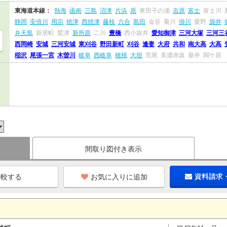
東海道本線：
熱海
函南
三島
沼津
片浜
原
東田子の浦
吉原
富士
富士川
静岡
安倍川
用宗
焼津
西焼津
藤枝
六合
島田
金谷
菊川
掛川
愛野
袋井
弁天島
新居町
鷲津
新所原
二川
豊橋
西小坂井
愛知御津
三河大塚
三河三
西岡崎
安城
三河安城
東刈谷
野田新町
刈谷
逢妻
大府
共和
南大高
大高
稲沢
尾張一宮
木曽川
岐阜
西岐阜
穂積
大垣
荒尾
美濃赤坂
垂井
関ケ原
間取り図付き表示
お気に入りに追加
資料請求