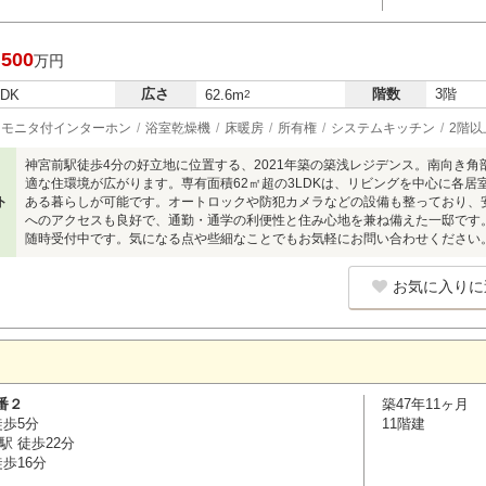
,500
万円
広さ
階数
3階
LDK
62.6m
2
モニタ付インターホン
浴室乾燥機
床暖房
所有権
システムキッチン
2階以
神宮前駅徒歩4分の好立地に位置する、2021年築の築浅レジデンス。南向き
適な住環境が広がります。専有面積62㎡超の3LDKは、リビングを中心に各
ト
ある暮らしが可能です。オートロックや防犯カメラなどの設備も整っており、
へのアクセスも良好で、通勤・通学の利便性と住み心地を兼ね備えた一邸です
随時受付中です。気になる点や些細なことでもお気軽にお問い合わせください
お気に入りに
番２
築47年11ヶ月
徒歩5分
11階建
駅 徒歩22分
歩16分