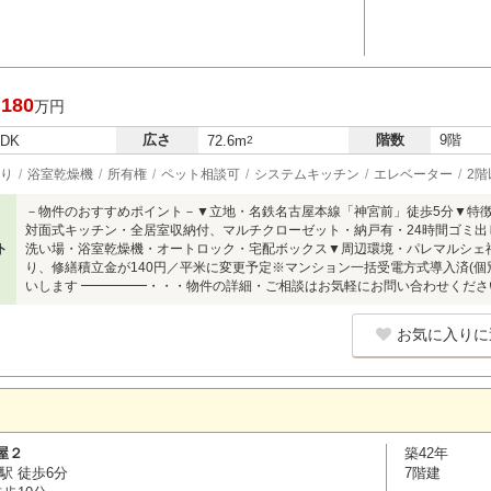
,180
万円
広さ
階数
9階
LDK
72.6m
2
り
浴室乾燥機
所有権
ペット相談可
システムキッチン
エレベーター
2階
－物件のおすすめポイント－▼立地・名鉄名古屋本線「神宮前」徒歩5分▼特
対面式キッチン・全居室収納付、マルチクローゼット・納戸有・24時間ゴミ出
ト
洗い場・浴室乾燥機・オートロック・宅配ボックス▼周辺環境・パレマルシェ神宮前店
り、修繕積立金が140円／平米に変更予定※マンション一括受電方式導入済(個
いします ━━━━━・・・物件の詳細・ご相談はお気軽にお問い合わせくださ
お気に入りに
屋２
築42年
駅 徒歩6分
7階建