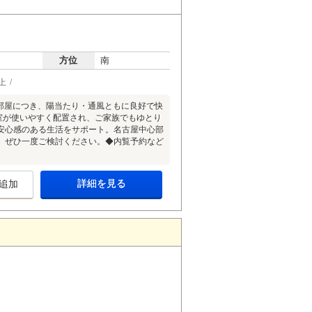
方位
南
上
角部屋につき、陽当たり・通風ともに良好で快
居室が使いやすく配置され、ご家族でもゆとり
安心感のある生活をサポート。名古屋中心部
。ぜひ一度ご検討ください。◆内覧予約など
。
詳細を見る
追加