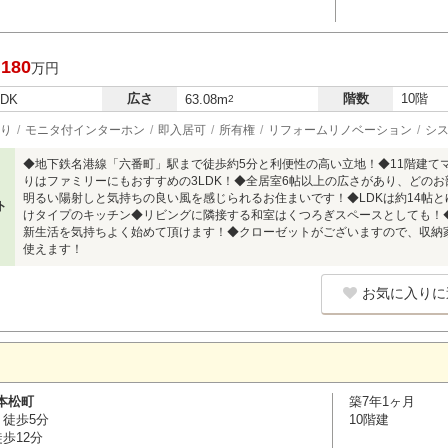
,180
万円
広さ
階数
10階
LDK
63.08m
2
り
モニタ付インターホン
即入居可
所有権
リフォームリノベーション
シ
◆地下鉄名港線「六番町」駅まで徒歩約5分と利便性の高い立地！◆11階建て
りはファミリーにもおすすめの3LDK！◆全居室6帖以上の広さがあり、どの
明るい陽射しと気持ちの良い風を感じられるお住まいです！◆LDKは約14帖
ト
けタイプのキッチン◆リビングに隣接する和室はくつろぎスペースとしても！◆2
新生活を気持ちよく始めて頂けます！◆クローゼットがございますので、収納
使えます！
お気に入りに
本松町
築7年1ヶ月
 徒歩5分
10階建
歩12分