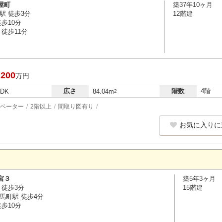
屋町
築37年10ヶ月
駅 徒歩3分
12階建
歩10分
徒歩11分
,200
万円
広さ
階数
4階
LDK
84.04m
2
ベーター
2階以上
間取り図有り
お気に入りに
宮３
築5年3ヶ月
 徒歩3分
15階建
馬町駅 徒歩4分
歩10分