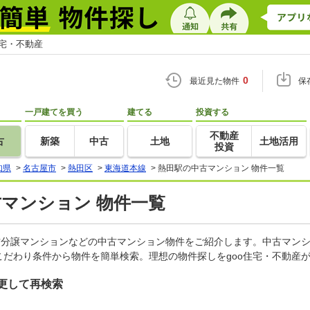
住宅・不動産
0
最近見た物件
保
一戸建てを買う
建てる
投資する
不動産
古
新築
中古
土地
土地活用
投資
知県
>
名古屋市
>
熱田区
>
東海道本線
>
熱田駅の中古マンション 物件一覧
古マンション 物件一覧
古分譲マンションなどの中古マンション物件をご紹介します。中古マンシ
だわり条件から物件を簡単検索。理想の物件探しをgoo住宅・不動産
更して再検索