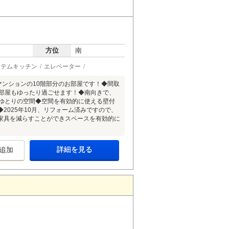
方位
南
ステムキッチン
エレベーター
マンションの10階部分のお部屋です！◆間取
お部屋もゆったり過ごせます！◆南向きで、
とゆとりの空間◆空間を有効的に使える壁付
025年10月、リフォーム済みですので、
家具を減らすことができスペースを有効的に
詳細を見る
追加