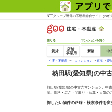
NTTグループ運営の不動産総合サイト goo
借りる
マンションを買う
店舗･
賃貸
新築
中
事業用
住宅・不動産
>
中古マンション
>
東海
>
愛
熱田駅(愛知県)の中
熱田駅(愛知県)の中古売マンション、中
産。価格・広さ・間取り・写真・人気のこ
探したい物件の路線・検索条件を変