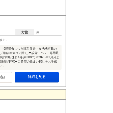
方位
南
以上
徴・9階部分につき眺望良好・食洗機搭載の
し可能(粗大ゴミ除く)▼設備・ペット専用足
 徒歩4分(約300m)※2028年2月分よ
別解約不可)■ ご希望の住まい探しをお手伝
い。
詳細を見る
追加