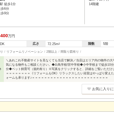
駅 徒歩1分
14階建
徒歩6分
徒歩9分
,400
万円
広さ
階数
5階
LDK
72.25m
2
り
リフォームリノベーション
2階以上
間取り図有り
＼あれこれ不動産サイトを見なくても当店で解決／当店はエリア内の物件の大
気になる物件もご相談ください。◆白鳥学校/宮中学校◆小中学校まで徒歩10分
ト
分◆ペット飼育可（規約有り）※写真をクリックすると、詳細をご覧いただけ
＝＝＝＝＝＝＝＝《リフォームもOK》リラックスしたい浴室はやっぱり変え
ォームも承ります♪＝＝＝＝＝＝＝＝＝＝＝＝＝＝＝＝＝＝＝＝＝＝＝＝＝
お気に入りに