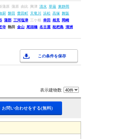
新蒲原
蒲原
由比
興津
清水
草薙
東静岡
御厨
磐田
豊田町
天竜川
浜松
高塚
舞阪
谷
蒲郡
三河塩津
三ケ根
幸田
相見
岡崎
笠寺
熱田
金山
尾頭橋
名古屋
枇杷島
清洲
この条件を保存
表示建物数
・お問い合わせをする(無料)