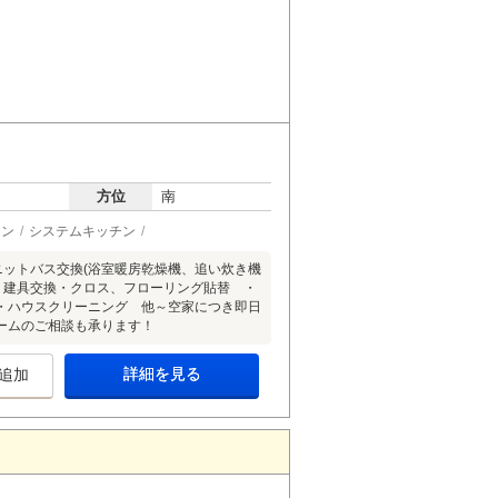
方位
南
ョン
システムキッチン
ニットバス交換(浴室暖房乾燥機、追い炊き機
 ・建具交換・クロス、フローリング貼替 ・
・ハウスクリーニング 他～空家につき即日
ームのご相談も承ります！
詳細を見る
追加