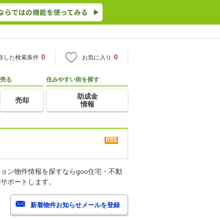
0
0
存した検索条件
お気に入り
売る
住みやすい街を探す
助成金
売却
情報
ョン物件情報を探すならgoo住宅・不動
がサポートします。