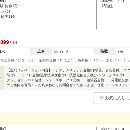
後町
築42年11ヶ月
駅 徒歩1分
13階建
徒歩7分
徒歩11分
,899
万円
広さ
階数
7階
LDK
59.77m
2
モニタ付インターホン
浴室乾燥機
即入居可
所有権
リフォームリノベーシ
【主なリノベーション内容】・システムキッチン交換(浄水器、食洗器付)・ユ
能付) ・トイレ交換(温水洗浄便座付)・洗面化粧台交換(シャワーノズル付)
ト
クッションフロア貼替・シューズボックス交換 ・給湯器交換 ・分電盤交換
のご案内も可能！～お気兼ねなくお問合せくださいませ。住宅ローンやリフォ
お気に入りに
屋町
築37年10ヶ月