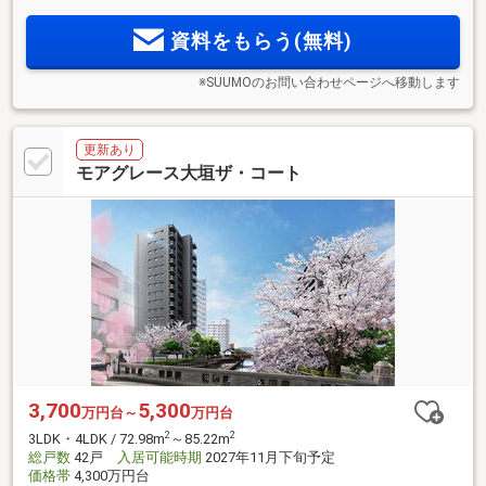
計！進化する駅前の便利さと、落ち着いた住み心地。両方を
資料をもらう(無料)
叶える全56邸
※SUUMOのお問い合わせページへ移動します
更新あり
モアグレース大垣ザ・コート
3,700
5,300
万円台～
万円台
2
2
3LDK・4LDK / 72.98m
～85.22m
総戸数
42戸
入居可能時期
2027年11月下旬予定
価格帯
4,300万円台