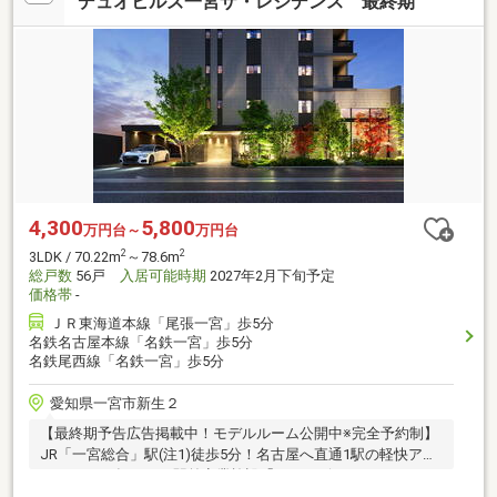
デュオヒルズ一宮ザ・レジデンス 最終期
4,300
5,800
万円台～
万円台
2
2
3LDK / 70.22m
～78.6m
総戸数
56戸
入居可能時期
2027年2月下旬予定
価格帯
-
ＪＲ東海道本線「尾張一宮」歩5分
名鉄名古屋本線「名鉄一宮」歩5分
名鉄尾西線「名鉄一宮」歩5分
愛知県一宮市新生２
【最終期予告広告掲載中！モデルルーム公開中※完全予約制】
JR「一宮総合」駅(注1)徒歩5分！名古屋へ直通1駅の軽快アク
セス！2025年12月、駅前商業施設「イチ＊ビル」リニューア
ルオープン！全邸南向き×角住戸率50％のゆとりある住まい設