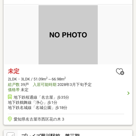
未定
2
2
2LDK・3LDK / 51.09m
～66.98m
総戸数
39戸
入居可能時期
2028年3月下旬予定
価格帯
未定
地下鉄桜通線「名古屋」歩35分
地下鉄鶴舞線「浄心」歩1分
地下鉄名城線「名城公園」歩18分
愛知県名古屋市西区花の木３