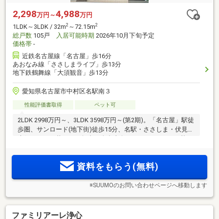
2,298
4,988
万円～
万円
2
2
1LDK～3LDK / 32m
～72.15m
総戸数
105戸
入居可能時期
2026年10月下旬予定
価格帯
-
近鉄名古屋線「名古屋」歩16分
あおなみ線「ささしまライブ」歩13分
地下鉄鶴舞線「大須観音」歩13分
愛知県名古屋市中村区名駅南３
性能評価書取得
ペット可
2LDK 2998万円～、3LDK 3598万円～(第2期)。「名古屋」駅徒
歩圏、サンロード(地下街)徒歩15分、名駅・ささしま・伏見・
大須エリアが暮らしの舞台。全邸南向き、エレベーター2基、
3LDKには駐車場優先権あり。機能的で美しい設備・仕様、安
心のセキュリティ。事前案内会開催中！来場予約受付中！
資料をもらう(無料)
※SUUMOのお問い合わせページへ移動します
ファミリアーレ浄心