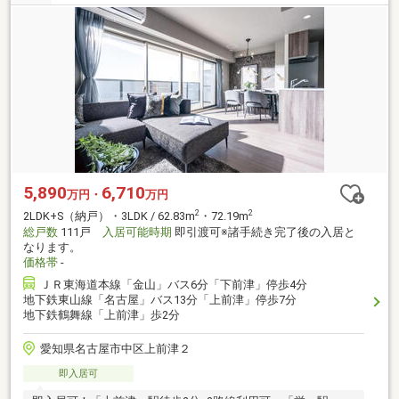
5,890
6,710
万円・
万円
2
2
2LDK+S（納戸）・3LDK / 62.83m
・72.19m
総戸数
111戸
入居可能時期
即引渡可※諸手続き完了後の入居と
なります。
価格帯
-
ＪＲ東海道本線「金山」バス6分「下前津」停歩4分
地下鉄東山線「名古屋」バス13分「上前津」停歩7分
地下鉄鶴舞線「上前津」歩2分
愛知県名古屋市中区上前津２
即入居可