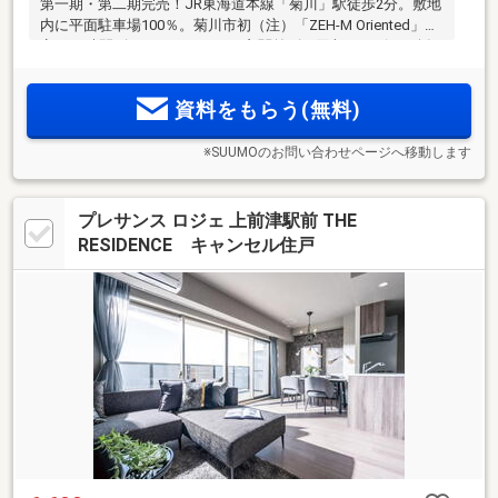
第一期・第二期完売！JR東海道本線「菊川」駅徒歩2分。敷地
内に平面駐車場100％。菊川市初（注）「ZEH-M Oriented」認
定。24時間ゴミステーション、玄関前ゴミ回収サービスを採
用。全7タイプ・12バリエーションのライフスタイルで選べる
多彩なプラン。地上14階建て・全55邸の次世代レジデンス
資料をもらう(無料)
「プレイズ菊川駅前」誕生。
※SUUMOのお問い合わせページへ移動します
プレサンス ロジェ 上前津駅前 THE
RESIDENCE キャンセル住戸