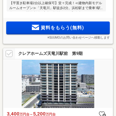
【平置き駐車場2台以上確保可】堂々完成！≪建物内新モデル
ルームオープン≫「天竜川」駅徒歩2分。浜松駅まで乗車1駅4
分ゆとりの駅前生活。室内に柱型のない「ダブルアウトポー
ル工法」採用。全邸南向き。スマホで様々な遠隔操作が可能
なIoT対応マンション
資料をもらう(無料)
※SUUMOのお問い合わせページへ移動します
クレアホームズ天竜川駅前 第9期
3,400
5,200
万円台～
万円台