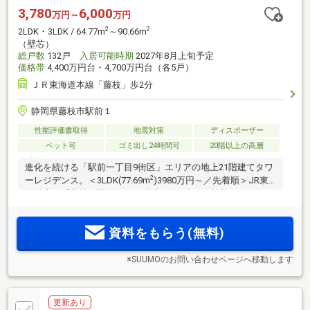
3,780
6,000
万円～
万円
2
2
2LDK・3LDK / 64.77m
～90.66m
（壁芯）
総戸数
132戸
入居可能時期
2027年8月上旬予定
価格帯
4,400万円台・4,700万円台（各5戸）
ＪＲ東海道本線「藤枝」歩2分
静岡県藤枝市駅前１
性能評価書取得
地震対策
ディスポーザー
ペット可
ゴミ出し24時間可
20階以上の高層
進化を続ける「駅前一丁目9街区」エリアの地上21階建てタワ
2
ーレジデンス。＜3LDK(77.69m
)3980万円～／先着順＞JR東
海道本線「藤枝」駅(約160m)徒歩2分。省エネ性能ZEH-M
Oriented／免震構造タワーレジデンス。
資料をもらう(無料)
※SUUMOのお問い合わせページへ移動します
更新あり