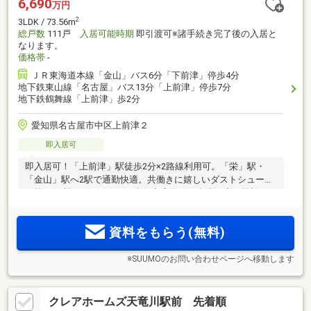
6,690
万円
2
3LDK / 73.56m
総戸数
111戸
入居可能時期
即引渡可※諸手続き完了後の入居と
なります。
価格帯
-
ＪＲ東海道本線「金山」バス6分「下前津」停歩4分
地下鉄東山線「名古屋」バス13分「上前津」停歩7分
地下鉄鶴舞線「上前津」歩2分
愛知県名古屋市中区上前津２
即入居可
即入居可！「上前津」駅徒歩2分×2路線利用可。「栄」駅・
「金山」駅へ2駅で通勤快適。共働きに嬉しいダストシュータ
ー等の便利なサービスと、大須商店街など多彩な利便施設を
日常使い
資料をもらう(無料)
※SUUMOのお問い合わせページへ移動します
クレアホームズ天竜川駅前 先着順