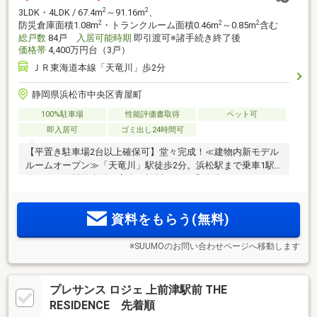
2
2
3LDK・4LDK / 67.4m
～91.16m
、
2
2
2
防災倉庫面積1.08m
・トランクルーム面積0.46m
～0.85m
含む
総戸数
84戸
入居可能時期
即引渡可※諸手続き終了後
価格帯
4,400万円台（3戸）
ＪＲ東海道本線「天竜川」歩2分
静岡県浜松市中央区青屋町
100%駐車場
性能評価書取得
ペット可
即入居可
ゴミ出し24時間可
【平置き駐車場2台以上確保可】堂々完成！≪建物内新モデル
ルームオープン≫「天竜川」駅徒歩2分。浜松駅まで乗車1駅4
分ゆとりの駅前生活。室内に柱型のない「ダブルアウトポー
ル工法」採用。全邸南向き。スマホで様々な遠隔操作が可能
なIoT対応マンション
資料をもらう(無料)
※SUUMOのお問い合わせページへ移動します
プレサンス ロジェ 上前津駅前 THE
RESIDENCE 先着順