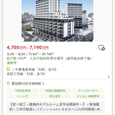
4,700
7,190
万円～
万円
2
2
3LDK・4LDK / 72.6m
～93.74m
総戸数
157戸
入居可能時期
即引渡可（諸手続き終了後）
価格帯
-
ＪＲ東海道本線「刈谷」歩7分
名鉄三河線「刈谷」歩7分
愛知県刈谷市神田町１
100%駐車場
性能評価書取得
ディスポーザー
ペット可
即入居可
ゴミ出し24時間可
【堂々竣工＜建物内モデルルーム見学会開催中＞】＜東海圏
初＞三井不動産レジデンシャル×トヨタホームの共同開発/JR
刈谷駅徒歩7分/刈谷市最大級(注1)！全157邸/全22タイプの高