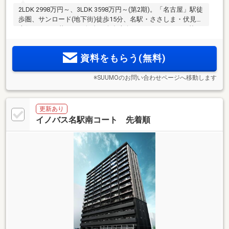
2LDK 2998万円～、3LDK 3598万円～(第2期)。「名古屋」駅徒
歩圏、サンロード(地下街)徒歩15分、名駅・ささしま・伏見・
大須エリアが暮らしの舞台。全邸南向き、エレベーター2基、
3LDKには駐車場優先権あり。機能的で美しい設備・仕様、安
心のセキュリティ。事前案内会開催中！来場予約受付中！
資料をもらう(無料)
※SUUMOのお問い合わせページへ移動します
更新あり
イノバス名駅南コート 先着順