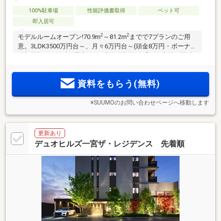
100%駐車場
性能評価書取得
ペット可
即入居可
2
2
モデルルームオープン!70.9m
～81.2m
までで7プランのご用
意。3LDK3500万円台～、月々6万円台～(頭金8万円・ボーナス
時加算額18万円台)(予定)。JR東海道新幹線「三河安城」駅徒
歩4分。JR東海道本線「三河安城」駅徒歩6分。全102邸。敷地
内駐車場100％完備
資料をもらう(無料)
※SUUMOのお問い合わせページへ移動します
更新あり
デュオヒルズ一宮ザ・レジデンス 先着順