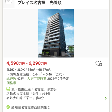
プレイズ名古屋 先着順
4,598
6,298
万円～
万円
2
2
2LDK・3LDK / 55m
～68.27m
、
2
2
（防災倉庫面積：0.44m
～0.46m
含む）
総戸数
42戸
入居可能時期
2026年9月予定
価格帯
-
地下鉄東山線「名古屋」歩23分
名鉄名古屋本線「栄生」歩3分
名鉄犬山線「栄生」歩3分
愛知県名古屋市西区栄生２