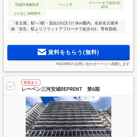
スーパーまで徒歩5分
性能評価書取得
ペット可
以内
ゴミ出し24時間可
「名古屋」駅へ1駅・直結2分(注1)1.5km圏内。名鉄名古屋本
線「栄生」駅よりフラットアプローチで徒歩3分。専有面積／
2
2
55m
～63.82m
、2LDK～3LDKのプランバリエーション。
「ZEH-M Oriented」採用。独立性の高い1フロア3邸。角住戸
率66％(注2)。イオンモール Nagoya Noritake Garden（注3）
資料をもらう(無料)
が徒歩圏。
※SUUMOのお問い合わせページへ移動します
更新あり
レーベン三河安城REPRENT 第6期