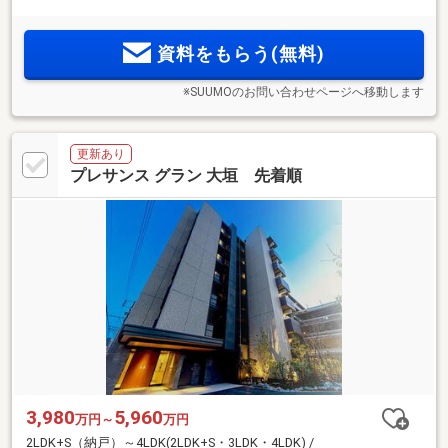
層レジデンス。教育施設や生活利便施設、都市機能が集まる
「刈谷駅南エリア」が生活圏。「ZEH-M Oriented」採用。駐
資料をもらう(無料)
車場設置率約115％。
※SUUMOのお問い合わせページへ移動します
更新あり
プレサンス グラン 大垣 先着順
3,980
5,960
万円～
万円
2LDK+S（納戸）～4LDK(2LDK+S・3LDK・4LDK) /