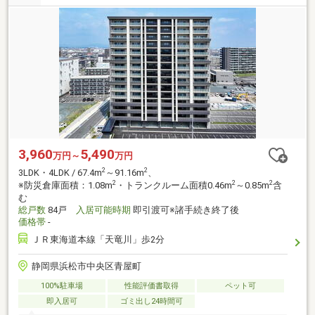
3,960
5,490
万円～
万円
2
2
3LDK・4LDK / 67.4m
～91.16m
、
2
2
2
※防災倉庫面積：1.08m
・トランクルーム面積0.46m
～0.85m
含
む
総戸数
84戸
入居可能時期
即引渡可※諸手続き終了後
価格帯
-
ＪＲ東海道本線「天竜川」歩2分
静岡県浜松市中央区青屋町
100%駐車場
性能評価書取得
ペット可
即入居可
ゴミ出し24時間可