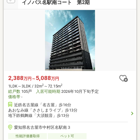
イノバス名駅南コート 第2期
2,388
5,088
万円～
万円
2
2
1LDK～3LDK / 32m
～72.15m
総戸数
105戸
入居可能時期
2026年10月下旬予定
価格帯
-
近鉄名古屋線「名古屋」歩16分
あおなみ線「ささしまライブ」歩13分
地下鉄鶴舞線「大須観音」歩13分
愛知県名古屋市中村区名駅南３
性能評価書取得
ペット可