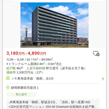
3,180
4,890
万円～
万円
2
2
1LDK～3LDK / 62.11m
～84.09m
、
2
2
※トランクルーム面積0.4m
～0.6m
含む
総戸数
86戸
入居可能時期
即引渡可（諸手続き完了後）
価格帯
3,300万円台（2戸）
ＪＲ東海道本線「御厨」歩2分
静岡県磐田市新貝１
即入居可
JR東海道本線「御厨」駅徒歩2分。「浜松」駅へ直通14分
×ZEH次世代型マンション ZEH-M Oriented×全邸南向き総戸数