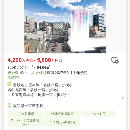
4,200
5,800
万円台～
万円台
2
2
3LDK / 67.64m
～84.84m
総戸数
43戸
入居可能時期
2027年3月下旬予定
価格帯
-
名鉄名古屋本線「名鉄一宮」歩3分
名鉄尾西線「名鉄一宮」歩3分
ＪＲ東海道本線「尾張一宮」歩4分
愛知県一宮市平和１
100%駐車場
性能評価書取得
ペット可
スーパーまで徒歩5分
ゴミ出し24時間可
以内