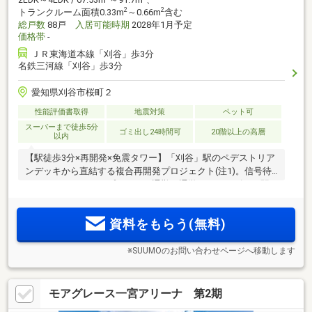
2
2
トランクルーム面積0.33m
～0.66m
含む
総戸数
88戸
入居可能時期
2028年1月予定
価格帯
-
ＪＲ東海道本線「刈谷」歩3分
名鉄三河線「刈谷」歩3分
愛知県刈谷市桜町２
性能評価書取得
地震対策
ペット可
スーパーまで徒歩5分
ゴミ出し24時間可
20階以上の高層
以内
【駅徒歩3分×再開発×免震タワー】「刈谷」駅のペデストリア
ンデッキから直結する複合再開発プロジェクト(注1)。信号待
ちのないフラットアプローチで通勤・通学がスムーズに。駅
周辺利便を享受する地上20階建、全88邸免震タワーレジデン
ス＜モデルルーム公開中＞
資料をもらう(無料)
※SUUMOのお問い合わせページへ移動します
モアグレース一宮アリーナ 第2期