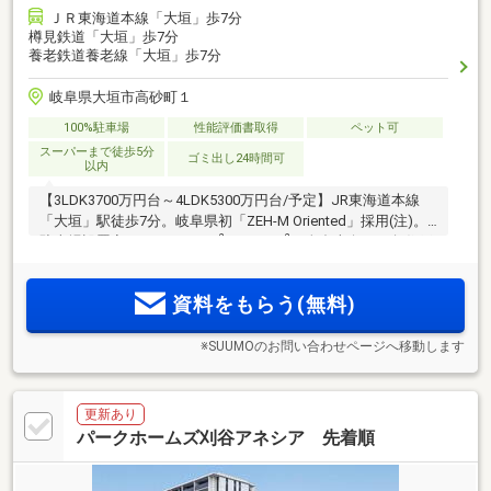
ＪＲ東海道本線「大垣」歩7分
樽見鉄道「大垣」歩7分
養老鉄道養老線「大垣」歩7分
岐阜県大垣市高砂町１
100%駐車場
性能評価書取得
ペット可
スーパーまで徒歩5分
ゴミ出し24時間可
以内
【3LDK3700万円台～4LDK5300万円台/予定】JR東海道本線
「大垣」駅徒歩7分。岐阜県初「ZEH-M Oriented」採用(注)。
2
2
駐車場設置率100%。72.98m
～85.22m
、全邸南向き＆角住戸
中心でプライベート性を高めた住戸プラン。商業・行政など
あらゆる施設が集積する大垣駅南エリアに15階建て全42邸
資料をもらう(無料)
「モアグレース大垣ザ・コート」誕生
※SUUMOのお問い合わせページへ移動します
更新あり
パークホームズ刈谷アネシア 先着順