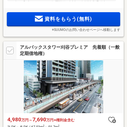
86邸。「ブライトタウン御厨駅前」誕生。資料請求受付中。
現地建物内モデルルーム公開中。
資料をもらう(無料)
※SUUMOのお問い合わせページへ移動します
アルバックスタワー刈谷プレミア 先着順（一般
定期借地権）
4,980
7,690
万円～
万円※権利金含む
2
2
2LDK～4LDK / 67.53m
～91.7m
、