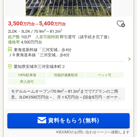
3,500
5,400
万円台～
万円台
2
2
2LDK・3LDK / 70.9m
～81.2m
総戸数
102戸
入居可能時期
即引渡可（諸手続き完了後）
価格帯
4,500万円台
東海道新幹線「三河安城」歩4分
ＪＲ東海道本線「三河安城」歩6分
愛知県安城市三河安城本町２
100%駐車場
性能評価書取得
ペット可
即入居可
2
2
モデルルームオープン!70.9m
～81.2m
までで7プランのご用
意。3LDK3500万円台～、月々6万円台～(頭金8万円・ボーナス
時加算額18万円台)(予定)。JR東海道新幹線「三河安城」駅徒
歩4分。JR東海道本線「三河安城」駅徒歩6分。全102邸。敷地
内駐車場100％完備
資料をもらう(無料)
※SUUMOのお問い合わせページへ移動します