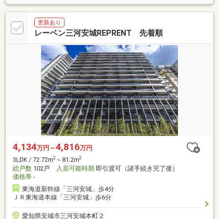
更新あり
レーベン三河安城REPRENT 先着順
4,134
4,816
万円～
万円
2
2
3LDK / 72.72m
～81.2m
総戸数
102戸
入居可能時期
即引渡可（諸手続き完了後）
価格帯
-
東海道新幹線「三河安城」歩4分
ＪＲ東海道本線「三河安城」歩6分
愛知県安城市三河安城本町２