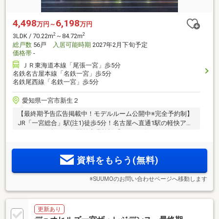
4,498
6,198
万円～
万円
2
2
3LDK / 70.22m
～84.72m
総戸数
56戸
入居可能時期
2027年2月下旬予定
価格帯
-
ＪＲ東海道本線「尾張一宮」歩5分
名鉄名古屋本線「名鉄一宮」歩5分
名鉄尾西線「名鉄一宮」歩5分
愛知県一宮市新生２
【最終期予告広告掲載中！モデルルーム公開中※完全予約制】
JR「一宮総合」駅(注1)徒歩5分！名古屋へ直通1駅の軽快アク
セス！2025年12月、駅前商業施設「イチ＊ビル」リニューア
ルオープン！全邸南向き×角住戸率50％のゆとりある住まい設
計！進化する駅前の便利さと、落ち着いた住み心地。両方を
資料をもらう(無料)
叶える全56邸
※SUUMOのお問い合わせページへ移動します
更新あり