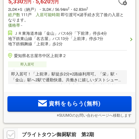
5,330
5,620
万円・
万円
2
2
2LDK+S（納戸）・3LDK / 56.94m
・62.83m
総戸数
111戸
入居可能時期
即引渡可※諸手続き完了後の入居と
なります。
価格帯
-
ＪＲ東海道本線「金山」バス6分「下前津」停歩4分
地下鉄東山線「名古屋」バス13分「上前津」停歩7分
地下鉄鶴舞線「上前津」歩2分
愛知県名古屋市中区上前津２
即入居可
即入居可！「上前津」駅徒歩2分×2路線利用可。「栄」駅・
「金山」駅へ2駅で通勤快適。共働きに嬉しいダストシュータ
ー等の便利なサービスと、大須商店街など多彩な利便施設を
日常使い
資料をもらう(無料)
※SUUMOのお問い合わせページへ移動します
ブライトタウン御厨駅前 第2期