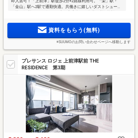
即入居可！「上前津」駅徒歩2分×2路線利用可。「栄」駅・
「金山」駅へ2駅で通勤快適。共働きに嬉しいダストシュータ
ー等の便利なサービスと、大須商店街など多彩な利便施設を
日常使い
資料をもらう(無料)
※SUUMOのお問い合わせページへ移動します
プレサンス ロジェ 上前津駅前 THE
RESIDENCE 第3期