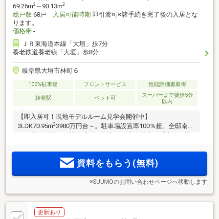
2
2
69.26m
～90.13m
総戸数
68戸
入居可能時期
即引渡可※諸手続き完了後の入居とな
ります。
価格帯
-
ＪＲ東海道本線「大垣」歩7分
養老鉄道養老線「大垣」歩8分
岐阜県大垣市林町６
100%駐車場
フロントサービス
性能評価書取得
スーパーまで徒歩5分
始発駅
ペット可
以内
【即入居可！現地モデルルーム見学会開催中】
2
3LDK70.95m
3980万円台～。駐車場設置率100％超、全邸南向
き。南面が開けた開放感ある立地。JR東海道本線「大垣」駅
徒歩7分、「岐阜」駅12分。「アクアウォーク大垣」徒歩2
分。徒歩圏内にスーパー、ドラッグストアなどが充実。マン
資料をもらう(無料)
ションならではのコンシェルジュサービス付き
※SUUMOのお問い合わせページへ移動します
更新あり