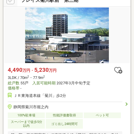
プレイズ菊川駅前 第三期
4,490
5,230
万円・
万円
2
2
3LDK / 70m
・77.9m
総戸数
55戸
入居可能時期
2027年3月中旬予定
価格帯
-
ＪＲ東海道本線「菊川」歩2分
静岡県菊川市堀之内
100%駐車場
性能評価書取得
ペット可
スーパーまで徒歩5分
ゴミ出し24時間可
以内