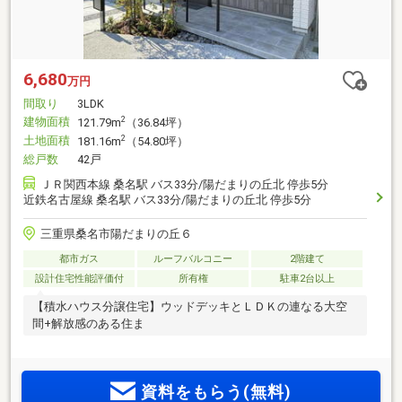
6,680
万円
間取り
3LDK
建物面積
2
121.79m
（36.84坪）
土地面積
2
181.16m
（54.80坪）
総戸数
42戸
ＪＲ関西本線 桑名駅 バス33分/陽だまりの丘北 停歩5分
近鉄名古屋線 桑名駅 バス33分/陽だまりの丘北 停歩5分
三重県桑名市陽だまりの丘６
都市ガス
ルーフバルコニー
2階建て
設計住宅性能評価付
所有権
駐車2台以上
【積水ハウス分譲住宅】ウッドデッキとＬＤＫの連なる大空
間+解放感のある住ま
資料をもらう(無料)