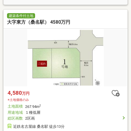
建築条件付土地
大字東方（桑名駅） 4580万円
4,580
万円
※土地価格のみ
土地面積
2
267.94m
用途地域
１種低層
総区画数
2区画
近鉄名古屋線 桑名駅 徒歩13分