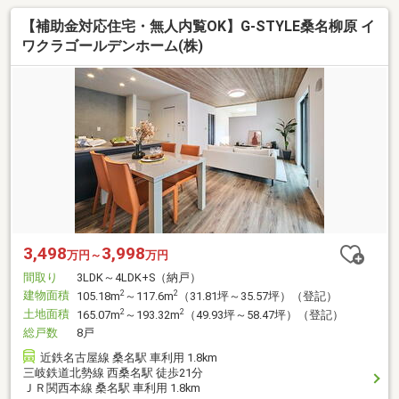
【補助金対応住宅・無人内覧OK】G-STYLE桑名柳原 イ
ワクラゴールデンホーム(株)
3,498
3,998
万円～
万円
間取り
3LDK～4LDK+S（納戸）
建物面積
2
2
105.18m
～117.6m
（31.81坪～35.57坪）（登記）
土地面積
2
2
165.07m
～193.32m
（49.93坪～58.47坪）（登記）
総戸数
8戸
近鉄名古屋線 桑名駅 車利用 1.8km
三岐鉄道北勢線 西桑名駅 徒歩21分
ＪＲ関西本線 桑名駅 車利用 1.8km