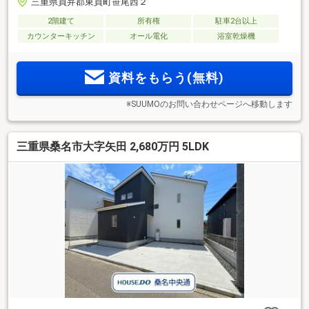
三重県員弁郡東員町笹尾西２
2階建て
所有権
駐車2台以上
カウンターキッチン
オール電化
浴室乾燥機
資料をもらう(無料)
※SUUMOのお問い合わせページへ移動します
三重県桑名市大字矢田 2,680万円 5LDK