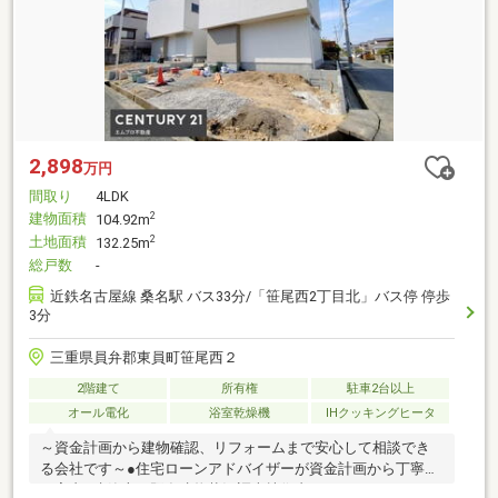
2,898
万円
間取り
4LDK
建物面積
2
104.92m
土地面積
2
132.25m
総戸数
-
近鉄名古屋線 桑名駅 バス33分/「笹尾西2丁目北」バス停 停歩
3分
三重県員弁郡東員町笹尾西２
2階建て
所有権
駐車2台以上
オール電化
浴室乾燥機
IHクッキングヒータ
～資金計画から建物確認、リフォームまで安心して相談でき
る会社です～●住宅ローンアドバイザーが資金計画から丁寧に
ご案内●建築士、既存建物状況調査技術者（インスペクション