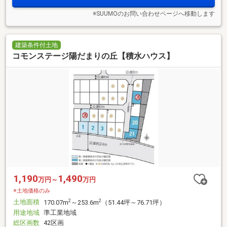
※SUUMOのお問い合わせページへ移動します
建築条件付土地
コモンステージ陽だまりの丘【積水ハウス】
1,190
1,490
万円～
万円
※土地価格のみ
土地面積
2
2
170.07m
～253.6m
（51.44坪～76.71坪）
用途地域
準工業地域
総区画数
42区画