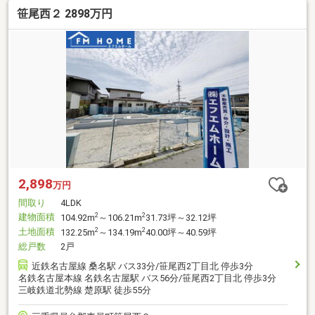
笹尾西２ 2898万円
2,898
万円
間取り
4LDK
建物面積
2
2
104.92m
～106.21m
31.73坪～32.12坪
土地面積
2
2
132.25m
～134.19m
40.00坪～40.59坪
総戸数
2戸
近鉄名古屋線 桑名駅 バス33分/笹尾西2丁目北 停歩3分
名鉄名古屋本線 名鉄名古屋駅 バス56分/笹尾西2丁目北 停歩3分
三岐鉄道北勢線 楚原駅 徒歩55分