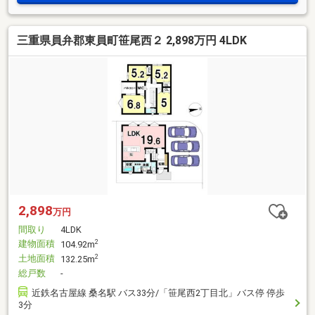
＝＝＝＝＝＝＝＝《失敗しない住宅ローン選び！》豊富な銀
行金利情報を持っていますので、お客様の安心ゆとりのある
三重県員弁郡東員町笹尾西２ 2,898万円 4LDK
資金計画をご提案できます＝＝＝＝＝＝＝＝＝＝＝＝＝＝＝
＝＝＝＝＝＝＝＝＝＝
2,898
万円
間取り
4LDK
建物面積
2
104.92m
土地面積
2
132.25m
総戸数
-
近鉄名古屋線 桑名駅 バス33分/「笹尾西2丁目北」バス停 停歩
3分