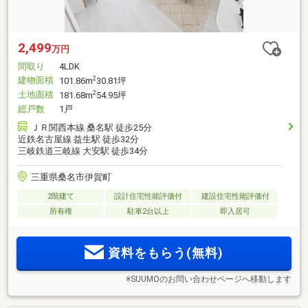
2,499
万円
間取り
4LDK
建物面積
2
101.86m
30.81坪
土地面積
2
181.68m
54.95坪
総戸数
1戸
ＪＲ関西本線 桑名駅 徒歩25分
近鉄名古屋線 益生駅 徒歩32分
三岐鉄道三岐線 大安駅 徒歩34分
三重県桑名市伊賀町
2階建て
設計住宅性能評価付
建設住宅性能評価付
所有権
駐車2台以上
即入居可
資料をもらう(無料)
※SUUMOのお問い合わせページへ移動します