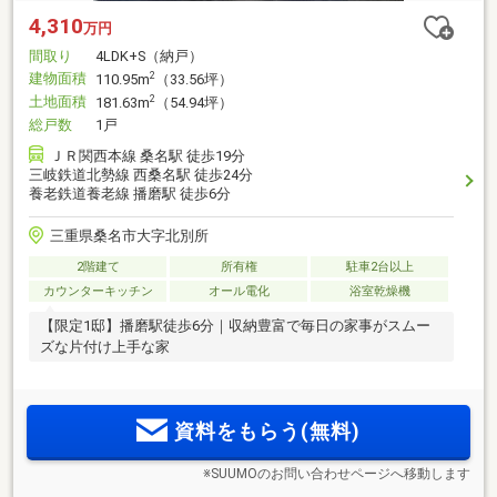
4,310
万円
間取り
4LDK+S（納戸）
建物面積
2
110.95m
（33.56坪）
土地面積
2
181.63m
（54.94坪）
総戸数
1戸
ＪＲ関西本線 桑名駅 徒歩19分
三岐鉄道北勢線 西桑名駅 徒歩24分
養老鉄道養老線 播磨駅 徒歩6分
三重県桑名市大字北別所
2階建て
所有権
駐車2台以上
カウンターキッチン
オール電化
浴室乾燥機
【限定1邸】播磨駅徒歩6分｜収納豊富で毎日の家事がスムー
ズな片付け上手な家
資料をもらう(無料)
※SUUMOのお問い合わせページへ移動します