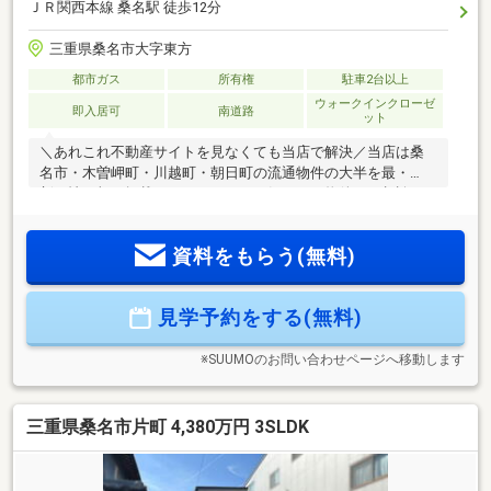
ＪＲ関西本線 桑名駅 徒歩12分
三重県桑名市大字東方
都市ガス
所有権
駐車2台以上
ウォークインクローゼ
即入居可
南道路
ット
＼あれこれ不動産サイトを見なくても当店で解決／当店は桑
名市・木曽岬町・川越町・朝日町の流通物件の大半を最・
新・情・報で掲載！ほかのページで気になる物件もご相談く
ださい。◆大成小学校／成徳中学校◆Kバス「東方暁町」停徒
歩約5分◆リビング階段のある4LDK◆広々洗面スペース◆ス
資料をもらう(無料)
ーパーまで徒歩約3分※写真をクリックすると、詳細をご覧い
ただけます。＝＝＝＝＝＝＝＝＝＝＝＝＝＝＝＝＝＝＝＝＝
＝＝＝＝《失敗しない住宅ローン選び！》豊富な銀行金利情
見学予約をする(無料)
報を持っていますので、お客様の安心ゆとりのある資金計画
をご提案できます。＝＝＝＝＝＝＝＝＝＝＝＝＝＝＝＝＝＝
＝＝＝＝＝＝＝
※SUUMOのお問い合わせページへ移動します
三重県桑名市片町 4,380万円 3SLDK