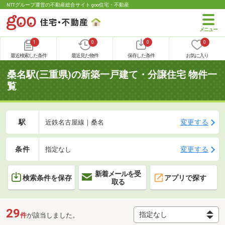
NTTグループ運営の不動産総合サイト goo住宅・不動産
1
0
0
0
最近検索した条件
最近見た物件
保存した条件
お気に入り
桑名駅(三重県)の新築一戸建て・分譲住宅 物件一
覧
駅
変更する
近鉄名古屋線｜桑名
条件
変更する
指定なし
新着メールを受
検索条件を保存
アプリで探す
取る
29
件
が該当しました。