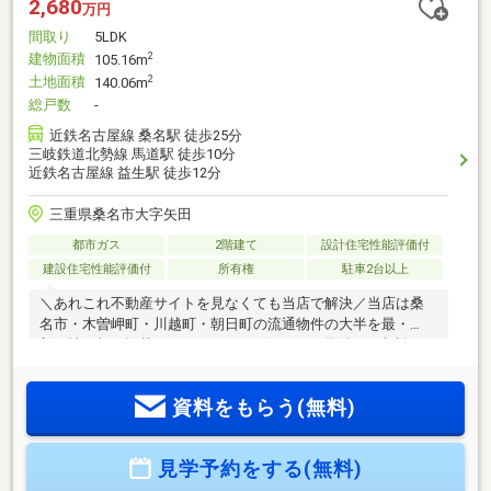
2,680
万円
間取り
5LDK
建物面積
2
105.16m
土地面積
2
140.06m
総戸数
-
近鉄名古屋線 桑名駅 徒歩25分
三岐鉄道北勢線 馬道駅 徒歩10分
近鉄名古屋線 益生駅 徒歩12分
三重県桑名市大字矢田
都市ガス
2階建て
設計住宅性能評価付
建設住宅性能評価付
所有権
駐車2台以上
＼あれこれ不動産サイトを見なくても当店で解決／当店は桑
名市・木曽岬町・川越町・朝日町の流通物件の大半を最・
新・情・報で掲載！ほかのページで気になる物件もご相談く
ださい。◆益世小学校／明正中学校◆八風バス「西川原」停
徒歩約4分◆258号線、1号線へのアクセス良好◆リビングスル
資料をもらう(無料)
ー階段◆駐車場３台可能※写真をクリックすると、詳細をご覧
いただけます。＝＝＝＝＝＝＝＝＝＝＝＝＝＝＝＝＝＝＝＝
＝＝＝＝＝《失敗しない住宅ローン選び！》豊富な銀行金利
見学予約をする(無料)
情報を持っていますので、お客様の安心ゆとりのある資金計
画をご提案できます。＝＝＝＝＝＝＝＝＝＝＝＝＝＝＝＝＝