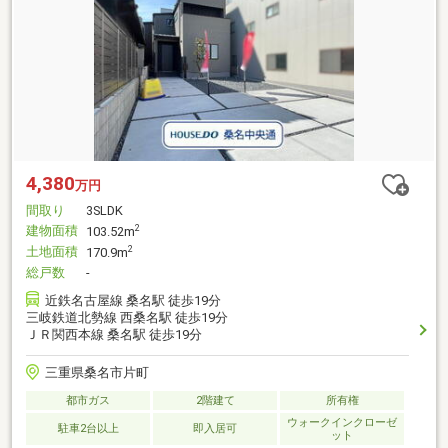
4,380
万円
間取り
3SLDK
建物面積
2
103.52m
土地面積
2
170.9m
総戸数
-
近鉄名古屋線 桑名駅 徒歩19分
三岐鉄道北勢線 西桑名駅 徒歩19分
ＪＲ関西本線 桑名駅 徒歩19分
三重県桑名市片町
都市ガス
2階建て
所有権
ウォークインクローゼ
駐車2台以上
即入居可
ット