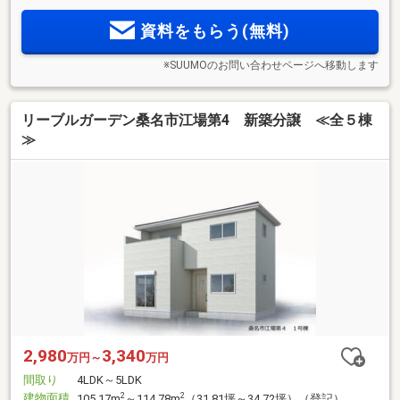
資料をもらう(無料)
※SUUMOのお問い合わせページへ移動します
リーブルガーデン桑名市江場第4 新築分譲 ≪全５棟
≫
2,980
3,340
万円～
万円
間取り
4LDK～5LDK
建物面積
2
2
105.17m
～114.78m
（31.81坪～34.72坪）（登記）