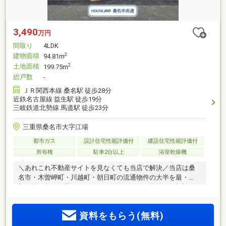
3,490
万円
間取り
4LDK
建物面積
2
94.81m
土地面積
2
199.75m
総戸数
-
ＪＲ関西本線 桑名駅 徒歩28分
近鉄名古屋線 益生駅 徒歩19分
三岐鉄道北勢線 馬道駅 徒歩23分
三重県桑名市大字江場
都市ガス
設計住宅性能評価付
建設住宅性能評価付
所有権
駐車2台以上
浴室乾燥機
＼あれこれ不動産サイトを見なくても当店で解決／当店は桑
名市・木曽岬町・川越町・朝日町の流通物件の大半を最・
新・情・報で掲載！ほかのページで気になる物件もご相談く
ださい◆日進小学校／陽和中学校◆三交バス「消防署前」停
徒歩約5分◆スーパー、ドラッグストアまで徒歩10分圏内◆駐
資料をもらう(無料)
車場並列3台可能◆独立した和室※写真をクリックすると、詳
細をご覧いただけます＝＝＝＝＝＝＝＝＝＝＝＝＝＝＝＝＝