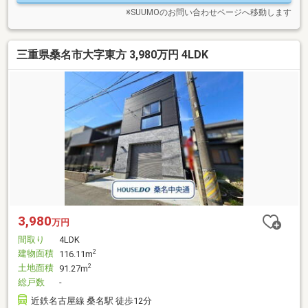
＝＝＝＝＝＝＝＝
※SUUMOのお問い合わせページへ移動します
三重県桑名市大字東方 3,980万円 4LDK
3,980
万円
間取り
4LDK
建物面積
2
116.11m
土地面積
2
91.27m
総戸数
-
近鉄名古屋線 桑名駅 徒歩12分