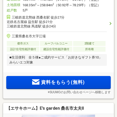
土地面積
2
2
168.35m
～258.84m
（50.92坪～78.29坪）（登記）
総戸数
5戸
三岐鉄道北勢線 西桑名駅 徒歩27分
近鉄名古屋線 益生駅 徒歩21分
三岐鉄道北勢線 馬道駅 徒歩24分
三重県桑名市大字江場
都市ガス
ルーフバルコニー
2階建て
設計住宅性能評価付
建設住宅性能評価付
所有権
■生活便利 全５棟●ご成約サービス「お好きなギフト券10」
みらいエコ対象
資料をもらう(無料)
※SUUMOのお問い合わせページへ移動します
【エサキホーム】E’s garden 桑名市太夫Ⅱ