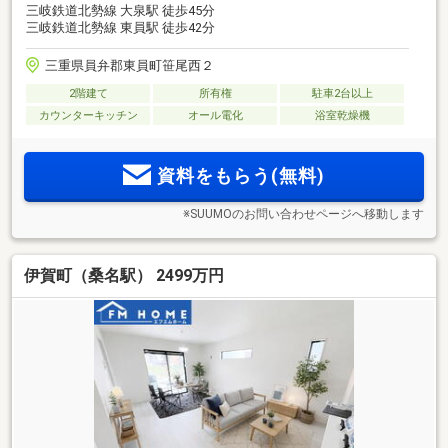
三岐鉄道北勢線 大泉駅 徒歩45分
三岐鉄道北勢線 東員駅 徒歩42分
三重県員弁郡東員町笹尾西２
2階建て
所有権
駐車2台以上
カウンターキッチン
オール電化
浴室乾燥機
資料をもらう(無料)
※SUUMOのお問い合わせページへ移動します
伊賀町（桑名駅） 2499万円