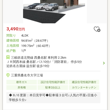
3,490
万円
間取り
4LDK
建物面積
2
94.81m
（28.67坪）
土地面積
2
199.75m
（60.42坪）
総戸数
1戸
三岐鉄道北勢線 西桑名駅 車利用 2.2km
ＪＲ関西本線 桑名駅 バス10分/「消防署前」 停歩5分
近鉄名古屋線 益生駅 徒歩19分
三重県桑名市大字江場
都市ガス
設計住宅性能評価付
建設住宅性能評価付
所有権
駐車2台以上
カウンターキッチン
◆８/６更新：本日見学可◆駐車場３台可♪人気の平屋♪日進小
学校歩５分♪