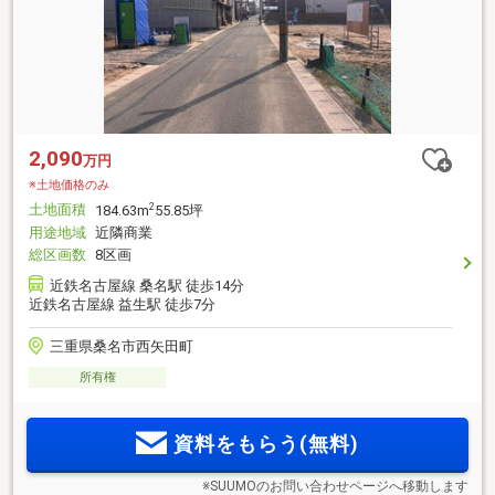
2,090
万円
※土地価格のみ
土地面積
2
184.63m
55.85坪
用途地域
近隣商業
総区画数
8区画
近鉄名古屋線 桑名駅 徒歩14分
近鉄名古屋線 益生駅 徒歩7分
三重県桑名市西矢田町
所有権
資料をもらう(無料)
※SUUMOのお問い合わせページへ移動します