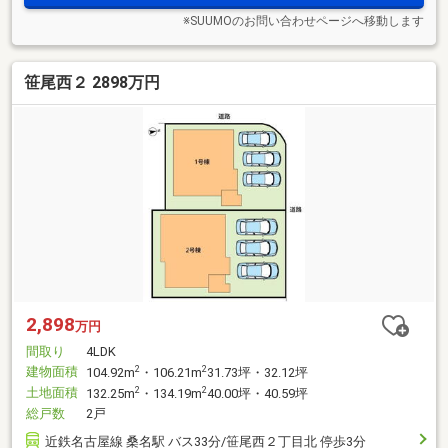
※SUUMOのお問い合わせページへ移動します
笹尾西２ 2898万円
2,898
万円
間取り
4LDK
建物面積
2
2
104.92m
・106.21m
31.73坪・32.12坪
土地面積
2
2
132.25m
・134.19m
40.00坪・40.59坪
総戸数
2戸
近鉄名古屋線 桑名駅 バス33分/笹尾西２丁目北 停歩3分