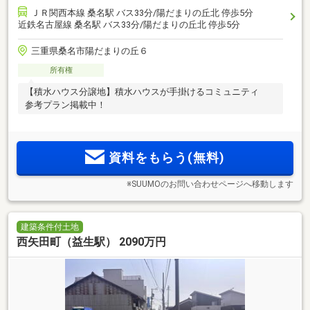
ＪＲ関西本線 桑名駅 バス33分/陽だまりの丘北 停歩5分
近鉄名古屋線 桑名駅 バス33分/陽だまりの丘北 停歩5分
三重県桑名市陽だまりの丘６
所有権
【積水ハウス分譲地】積水ハウスが手掛けるコミュニティ
参考プラン掲載中！
資料をもらう(無料)
※SUUMOのお問い合わせページへ移動します
建築条件付土地
西矢田町（益生駅） 2090万円