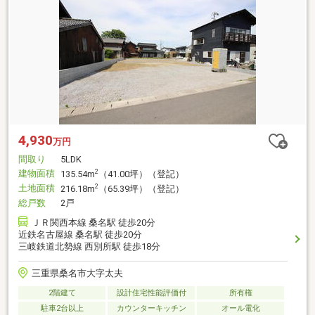
4,930
万円
間取り
5LDK
建物面積
2
135.54m
（41.00坪）（登記）
土地面積
2
216.18m
（65.39坪）（登記）
総戸数
2戸
ＪＲ関西本線 桑名駅 徒歩20分
近鉄名古屋線 桑名駅 徒歩20分
三岐鉄道北勢線 西別所駅 徒歩18分
三重県桑名市大字太夫
2階建て
設計住宅性能評価付
所有権
駐車2台以上
カウンターキッチン
オール電化