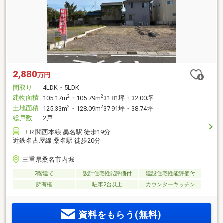
2,880
万円
間取り
4LDK・5LDK
建物面積
2
2
105.17m
・105.79m
31.81坪・32.00坪
土地面積
2
2
125.33m
・128.09m
37.91坪・38.74坪
総戸数
2戸
ＪＲ関西本線 桑名駅 徒歩19分
近鉄名古屋線 桑名駅 徒歩20分
三重県桑名市内堀
2階建て
設計住宅性能評価付
建設住宅性能評価付
所有権
駐車2台以上
カウンターキッチン
資料をもらう(無料)