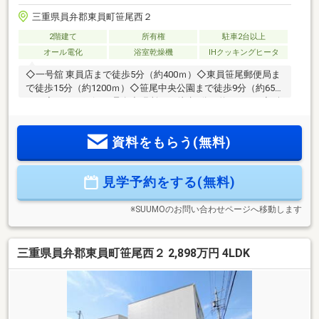
三重県員弁郡東員町笹尾西２
2階建て
所有権
駐車2台以上
オール電化
浴室乾燥機
IHクッキングヒータ
◇一号舘 東員店まで徒歩5分（約400ｍ）◇東員笹尾郵便局ま
で徒歩15分（約1200ｍ）◇笹尾中央公園まで徒歩9分（約650
ｍ）◇あいち銀行 西桑名出張所まで徒歩7分（約500ｍ）◇耐
震等級3取得
資料をもらう(無料)
見学予約をする(無料)
※SUUMOのお問い合わせページへ移動します
三重県員弁郡東員町笹尾西２ 2,898万円 4LDK