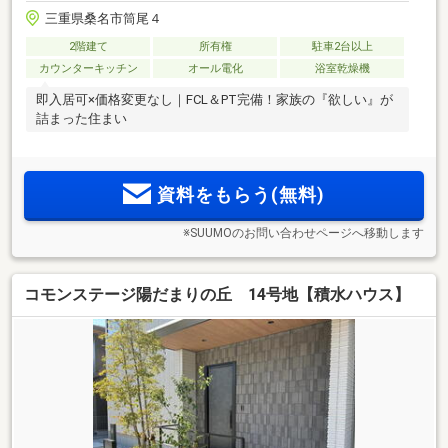
三重県桑名市筒尾４
2階建て
所有権
駐車2台以上
カウンターキッチン
オール電化
浴室乾燥機
即入居可×価格変更なし｜FCL＆PT完備！家族の『欲しい』が
詰まった住まい
資料をもらう(無料)
※SUUMOのお問い合わせページへ移動します
コモンステージ陽だまりの丘 14号地【積水ハウス】