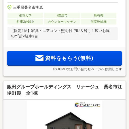
三重県桑名市柳原
都市ガス
2階建て
所有権
駐車2台以上
カウンターキッチン
浴室乾燥機
【限定1邸】家具・エアコン・照明付で即入居可！広いお庭
2
40m
超×駐車3台
資料をもらう(無料)
※SUUMOのお問い合わせページへ移動します
飯田グループホールディングス リナージュ 桑名市江
場01期 全1棟