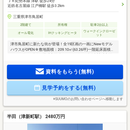
ＪＲ紀勢本線 津駅 徒歩24分
近鉄名古屋線 江戸橋駅 徒歩3.2km
三重県津市鳥居町
2階建て
所有権
駐車2台以上
ウォークインクローゼ
オール電化
IHクッキングヒータ
ット
津市鳥居町に新たな街が登場！全19区画の一画にNewモデル
ハウスがOPEN☆敷地面積：209.10㎡(63.26坪)一階延床面積：
63.34㎡(19.16坪)二階延床面積：49.68㎡(15.03坪)合計延床面
積：113.02㎡(34.19坪)４LDKの二階建て住宅となっておりま
す！外観のダークでかっこいい雰囲気とは打って変わって、
資料をもらう(無料)
内装は上品な大人ナチュル空間全体的にオークでまとめ、落
ち着いたくつろぎのジャパンティスタイルです♪デザイン性も
省エネ性も妥協しないハイスペックな住宅です！！
見学予約をする(無料)
※SUUMOのお問い合わせページへ移動します
半田（津新町駅） 2480万円