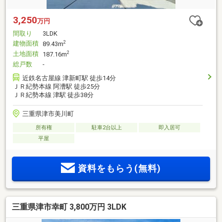
3,250
万円
間取り
3LDK
建物面積
2
89.43m
土地面積
2
187.16m
総戸数
-
近鉄名古屋線 津新町駅 徒歩14分
ＪＲ紀勢本線 阿漕駅 徒歩25分
ＪＲ紀勢本線 津駅 徒歩38分
三重県津市美川町
所有権
駐車2台以上
即入居可
平屋
資料をもらう(無料)
三重県津市幸町 3,800万円 3LDK