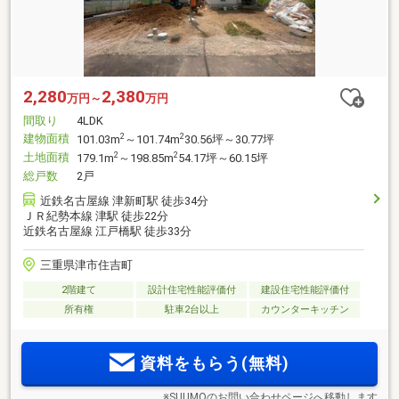
2,280
2,380
万円～
万円
間取り
4LDK
建物面積
2
2
101.03m
～101.74m
30.56坪～30.77坪
土地面積
2
2
179.1m
～198.85m
54.17坪～60.15坪
総戸数
2戸
近鉄名古屋線 津新町駅 徒歩34分
ＪＲ紀勢本線 津駅 徒歩22分
近鉄名古屋線 江戸橋駅 徒歩33分
三重県津市住吉町
2階建て
設計住宅性能評価付
建設住宅性能評価付
所有権
駐車2台以上
カウンターキッチン
資料をもらう(無料)
※SUUMOのお問い合わせページへ移動します