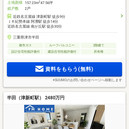
土地面積
2
157.23m
47.56坪
総戸数
2戸
近鉄名古屋線 津新町駅 徒歩9分
ＪＲ紀勢本線 阿漕駅 徒歩14分
近鉄名古屋線 南が丘駅 徒歩30分
三重県津市半田
都市ガス
ルーフバルコニー
2階建て
設計住宅性能評価付
建設住宅性能評価付
所有権
資料をもらう(無料)
※SUUMOのお問い合わせページへ移動します
半田（津新町駅） 2480万円