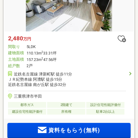
2,480
万円
間取り
5LDK
建物面積
2
110.13m
33.31坪
土地面積
2
157.23m
47.56坪
総戸数
2戸
近鉄名古屋線 津新町駅 徒歩11分
ＪＲ紀勢本線 阿漕駅 徒歩15分
近鉄名古屋線 南が丘駅 徒歩32分
三重県津市半田
都市ガス
2階建て
設計住宅性能評価付
建設住宅性能評価付
所有権
駐車2台以上
資料をもらう(無料)