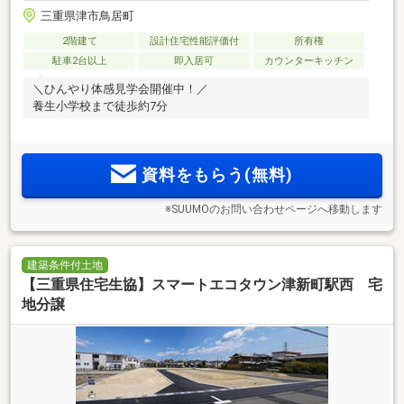
三重県津市鳥居町
2階建て
設計住宅性能評価付
所有権
駐車2台以上
即入居可
カウンターキッチン
＼ひんやり体感見学会開催中！／
養生小学校まで徒歩約7分
資料をもらう(無料)
※SUUMOのお問い合わせページへ移動します
建築条件付土地
【三重県住宅生協】スマートエコタウン津新町駅西 宅
地分譲