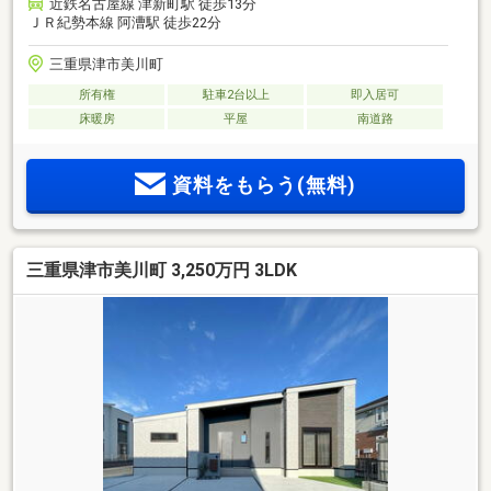
近鉄名古屋線 津新町駅 徒歩13分
ＪＲ紀勢本線 阿漕駅 徒歩22分
三重県津市美川町
所有権
駐車2台以上
即入居可
床暖房
平屋
南道路
資料をもらう(無料)
三重県津市美川町 3,250万円 3LDK