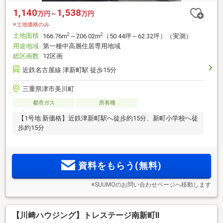
1,140
1,538
万円～
万円
※土地価格のみ
土地面積
2
2
166.76m
～206.02m
（50.44坪～62.32坪）（実測）
用途地域
第一種中高層住居専用地域
総区画数
12区画
近鉄名古屋線 津新町駅 徒歩15分
三重県津市美川町
都市ガス
所有権
【1号地 新価格】近鉄津新町駅へ徒歩約15分、新町小学校へ徒
歩約15分
資料をもらう(無料)
※SUUMOのお問い合わせページへ移動します
【川﨑ハウジング】トレステージ南新町Ⅱ