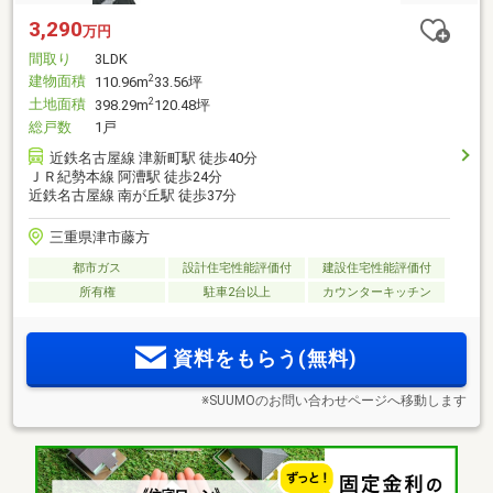
3,290
万円
間取り
3LDK
建物面積
2
110.96m
33.56坪
土地面積
2
398.29m
120.48坪
総戸数
1戸
近鉄名古屋線 津新町駅 徒歩40分
ＪＲ紀勢本線 阿漕駅 徒歩24分
近鉄名古屋線 南が丘駅 徒歩37分
三重県津市藤方
都市ガス
設計住宅性能評価付
建設住宅性能評価付
所有権
駐車2台以上
カウンターキッチン
資料をもらう(無料)
※SUUMOのお問い合わせページへ移動します