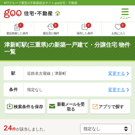
NTTグループ運営の不動産総合サイト goo住宅・不動産
1
0
0
0
最近検索した条件
最近見た物件
保存した条件
お気に入り
津新町駅(三重県)の新築一戸建て・分譲住宅 物件
一覧
駅
変更する
近鉄名古屋線｜津新町
条件
変更する
指定なし
新着メールを受
検索条件を保存
アプリで探す
取る
24
件
が該当しました。