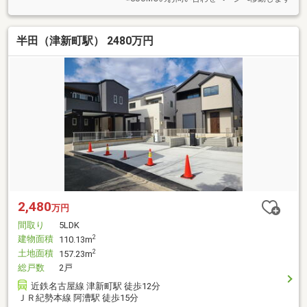
半田（津新町駅） 2480万円
2,480
万円
間取り
5LDK
建物面積
2
110.13m
土地面積
2
157.23m
総戸数
2戸
近鉄名古屋線 津新町駅 徒歩12分
ＪＲ紀勢本線 阿漕駅 徒歩15分