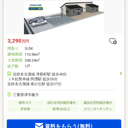
3,290
万円
間取り
3LDK
建物面積
2
110.96m
土地面積
2
398.29m
総戸数
1戸
近鉄名古屋線 津新町駅 徒歩40分
ＪＲ紀勢本線 阿漕駅 徒歩26分
近鉄名古屋線 南が丘駅 徒歩37分
三重県津市藤方
都市ガス
設計住宅性能評価付
建設住宅性能評価付
所有権
駐車2台以上
カウンターキッチン
資料をもらう(無料)