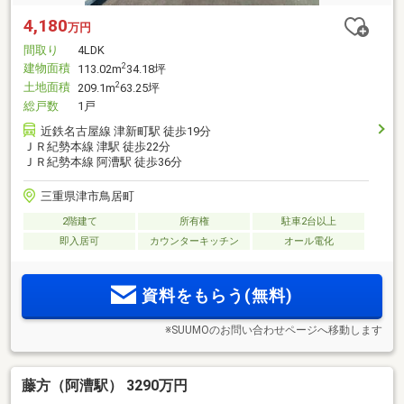
4,180
万円
間取り
4LDK
建物面積
2
113.02m
34.18坪
土地面積
2
209.1m
63.25坪
総戸数
1戸
近鉄名古屋線 津新町駅 徒歩19分
ＪＲ紀勢本線 津駅 徒歩22分
ＪＲ紀勢本線 阿漕駅 徒歩36分
三重県津市鳥居町
2階建て
所有権
駐車2台以上
即入居可
カウンターキッチン
オール電化
資料をもらう(無料)
※SUUMOのお問い合わせページへ移動します
藤方（阿漕駅） 3290万円