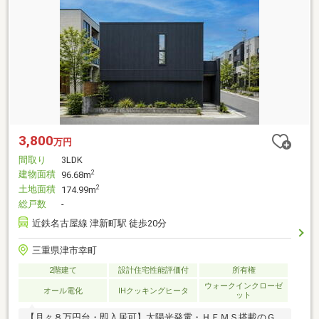
3,800
万円
間取り
3LDK
建物面積
2
96.68m
土地面積
2
174.99m
総戸数
-
近鉄名古屋線 津新町駅 徒歩20分
三重県津市幸町
2階建て
設計住宅性能評価付
所有権
ウォークインクローゼ
オール電化
IHクッキングヒータ
ット
【月々８万円台・即入居可】太陽光発電・ＨＥＭＳ搭載のＧ