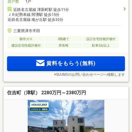
総戸数
1戸
近鉄名古屋線 津新町駅 徒歩11分
ＪＲ紀勢本線 阿漕駅 徒歩15分
近鉄名古屋線 南が丘駅 徒歩32分
三重県津市半田
都市ガス
2階建て
設計住宅性能評価付
建設住宅性能評価付
所有権
駐車2台以上
資料をもらう(無料)
※SUUMOのお問い合わせページへ移動します
住吉町（津駅） 2280万円～2380万円