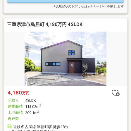
※SUUMOのお問い合わせページへ移動します
三重県津市鳥居町 4,180万円 4SLDK
4,180
万円
間取り
4SLDK
建物面積
2
113.02m
土地面積
2
209.1m
総戸数
-
近鉄名古屋線 津新町駅 徒歩18分