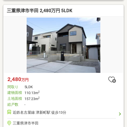
三重県津市半田 2,480万円 5LDK
2,480
万円
間取り
5LDK
建物面積
2
110.13m
土地面積
2
157.23m
総戸数
-
近鉄名古屋線 津新町駅 徒歩13分
三重県津市半田