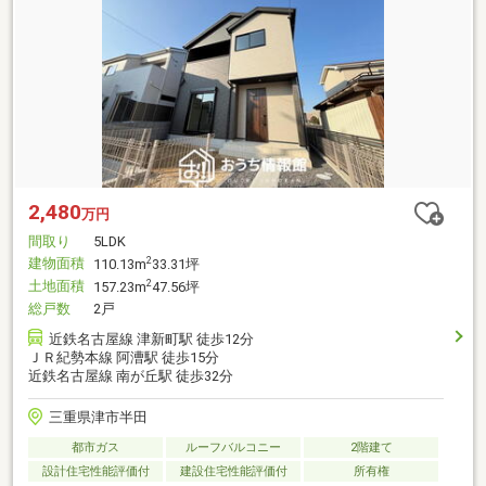
2,480
万円
間取り
5LDK
建物面積
2
110.13m
33.31坪
土地面積
2
157.23m
47.56坪
総戸数
2戸
近鉄名古屋線 津新町駅 徒歩12分
ＪＲ紀勢本線 阿漕駅 徒歩15分
近鉄名古屋線 南が丘駅 徒歩32分
三重県津市半田
都市ガス
ルーフバルコニー
2階建て
設計住宅性能評価付
建設住宅性能評価付
所有権