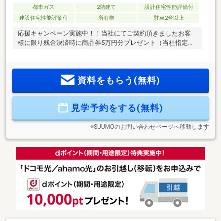
都市ガス
2階建て
設計住宅性能評価付
建設住宅性能評価付
所有権
駐車2台以上
応援キャンペーン実施中！！当社にてご契約頂きましたお客
様に限り残金決済時に商品券5万円分プレゼント（当社指定と
します）長期優良住宅・設計・建設性能評価取得・耐震等級
３取得・地盤保証２０年宅配ボックス付・勝手口ついてます
ローンの不安な方もお気軽にお問い合わせ下さい！（勤続年
資料をもらう(無料)
数が短い・自己資金が少ない方等）大手不動産勤務の経験と
実績をもとにお客さまにより良い提案をいたします。事前審
査から実行まで当社のスタッフにお任せ下さい当社は「説
見学予約をする(無料)
得」の営業はしません。お客様が「納得」出来る営業を行い
ます※網戸・カーテンレール・カーテン・照明・TVアンテナ等
はオプション工事となります
※SUUMOのお問い合わせページへ移動します