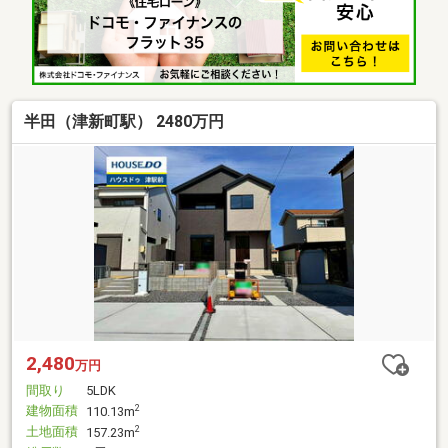
半田（津新町駅） 2480万円
2,480
万円
間取り
5LDK
建物面積
2
110.13m
土地面積
2
157.23m