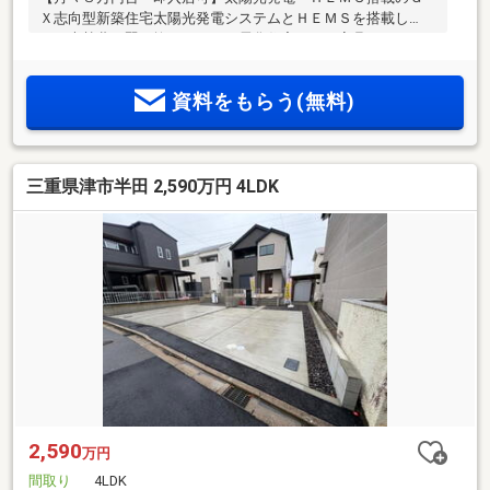
Ｘ志向型新築住宅太陽光発電システムとＨＥＭＳを搭載し
た、光熱費を賢く抑えるオール電化住宅です。家具・エアコ
ン付きのため、引っ越し直後から快適な暮らしをスタートで
きます。■環境・省エネ：太陽光発電とＨＥＭＳ搭載でエネル
資料をもらう(無料)
ギー収支を効率化するＧＸ志向の設計■家事ラク動線：玄関か
ら洗面室へ直接移動できる動線を採用し、帰宅後の手洗いも
スムーズ■高性能：耐震等級３・断熱等級６を取得。■特別付
帯：モデルハウス仕様の家具・エアコンをそのままプレゼン
三重県津市半田 2,590万円 4LDK
ト図面では伝わらない広々とした空間と快適性を、ぜひ現地
にてご体感ください。
2,590
万円
間取り
4LDK