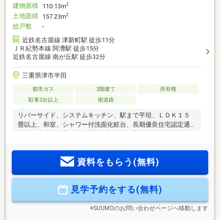
建物面積
2
110.13m
土地面積
2
157.23m
総戸数
-
近鉄名古屋線 津新町駅 徒歩11分
ＪＲ紀勢本線 阿漕駅 徒歩15分
近鉄名古屋線 南が丘駅 徒歩32分
三重県津市半田
都市ガス
2階建て
所有権
駐車2台以上
南道路
リバーサイド、システムキッチン、駅まで平坦、ＬＤＫ１５
畳以上、和室、シャワー付洗面化粧台、長期優良住宅認定通
知書、建築確認完了検査済証、新築時・増改築時の設計図、
フラット３５Sに対応、地盤調査済、年内引渡可、駐車２台
可、即引渡可、市街地が近い、陽当り良好、閑静な住宅地、
資料をもらう(無料)
対面式キッチン、２階建、東南向き、床下収納、全居室複層
ガラスか複層サッシ、シューズインクローク、平坦地、納
戸、周辺交通量少なめ
見学予約をする(無料)
※SUUMOのお問い合わせページへ移動します