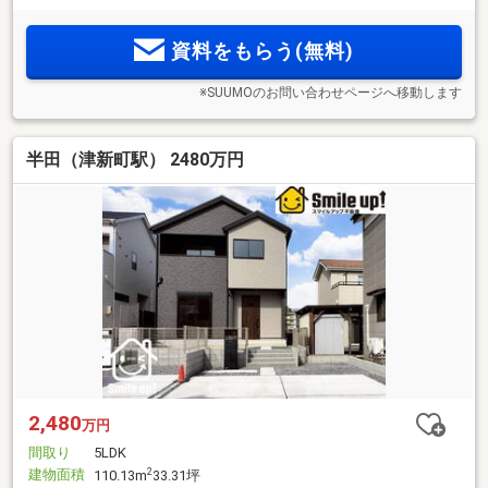
資料をもらう(無料)
※SUUMOのお問い合わせページへ移動します
半田（津新町駅） 2480万円
2,480
万円
間取り
5LDK
建物面積
2
110.13m
33.31坪