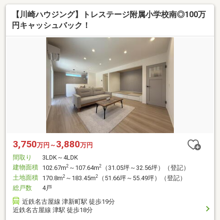
【川崎ハウジング】トレステージ附属小学校南◎100万
円キャッシュバック！
3,750
3,880
万円～
万円
間取り
3LDK～4LDK
建物面積
2
2
102.67m
～107.64m
（31.05坪～32.56坪）（登記）
土地面積
2
2
170.8m
～183.45m
（51.66坪～55.49坪）（登記）
総戸数
4戸
近鉄名古屋線 津新町駅 徒歩19分
近鉄名古屋線 津駅 徒歩18分