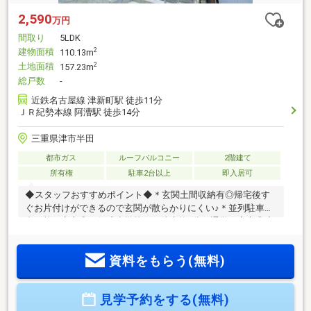
2,590
万円
間取り
5LDK
建物面積
2
110.13m
土地面積
2
157.23m
総戸数
-
近鉄名古屋線 津新町駅 徒歩11分
ＪＲ紀勢本線 阿漕駅 徒歩14分
三重県津市半田
都市ガス
ルーフバルコニー
2階建て
所有権
駐車2台以上
即入居可
◆スタッフおすすめポイント◆＊玄関土間収納有◎帰宅後す
ぐお片付けができるので玄関が散らかりにくい♪＊並列駐車２
台可能で安心◎＊修成小学校まで徒歩約5分と通学も安心◎◆
周辺環境◆＊近鉄「津新町」駅まで徒歩約12分＊ココカラフ
ァイン修成店まで徒歩約8分◆学校◆ 修成小学校・西橋内中
資料をもらう(無料)
学校＼完成済物件！内覧できます／☆赤色の見学予約ボタン
よりご予約下さい☆
見学予約をする(無料)