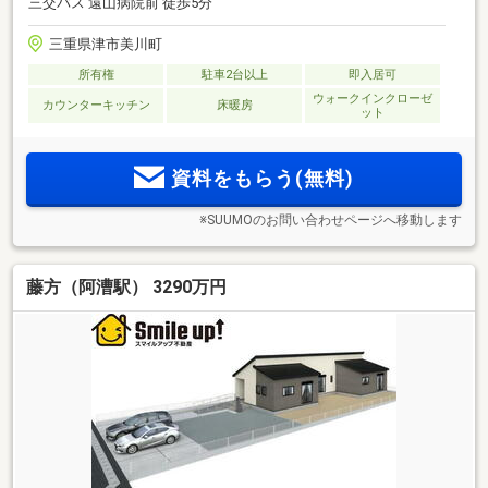
三交バス 遠山病院前 徒歩5分
三重県津市美川町
所有権
駐車2台以上
即入居可
ウォークインクローゼ
カウンターキッチン
床暖房
ット
資料をもらう(無料)
※SUUMOのお問い合わせページへ移動します
藤方（阿漕駅） 3290万円