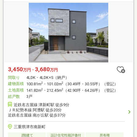
3,450
3,680
万円・
万円
間取り
4LDK・4LDK+S（納戸）
建物面積
2
2
100.81m
・101.02m
（30.49坪・30.55坪）（登記）
土地面積
2
2
141.82m
・212.45m
（42.90坪・64.26坪）（登記）
総戸数
3戸
近鉄名古屋線 津新町駅 徒歩9分
ＪＲ紀勢本線 阿漕駅 徒歩20分
近鉄名古屋線 南が丘駅 徒歩37分
三重県津市南新町
2階建て
設計住宅性能評価付
所有権