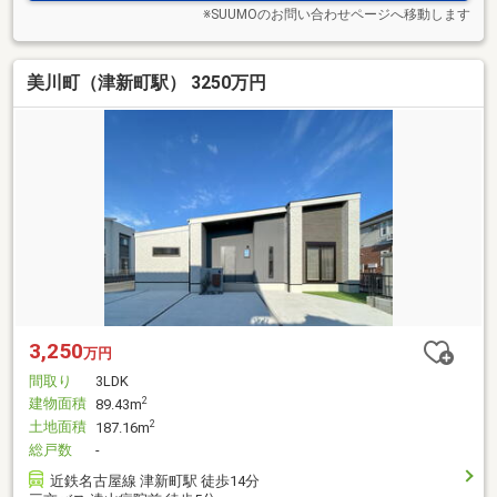
※SUUMOのお問い合わせページへ移動します
美川町（津新町駅） 3250万円
3,250
万円
間取り
3LDK
建物面積
2
89.43m
土地面積
2
187.16m
総戸数
-
近鉄名古屋線 津新町駅 徒歩14分