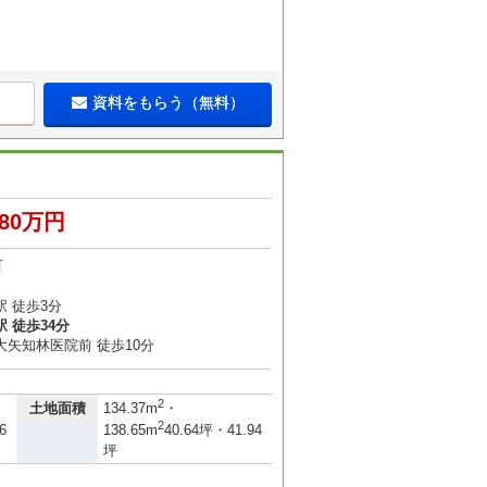
資料をもらう（無料）
880万円
町
 徒歩3分
 徒歩34分
大矢知林医院前 徒歩10分
2
土地面積
134.37m
・
2
6
138.65m
40.64坪・41.94
坪