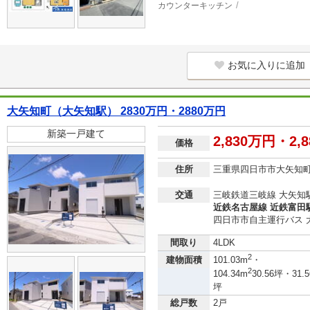
カウンターキッチン
お気に入りに追加
大矢知町（大矢知駅） 2830万円・2880万円
新築一戸建て
2,830万円・2,
価格
住所
三重県四日市市大矢知
交通
三岐鉄道三岐線 大矢知駅
近鉄名古屋線 近鉄富田駅
四日市市自主運行バス 
間取り
4LDK
2
建物面積
101.03m
・
2
104.34m
30.56坪・31.5
坪
総戸数
2戸