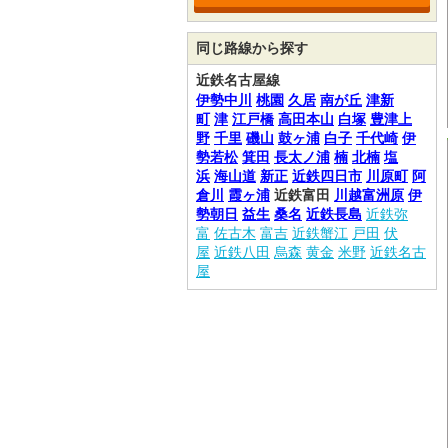
同じ路線から探す
近鉄名古屋線
伊勢中川
桃園
久居
南が丘
津新
町
津
江戸橋
高田本山
白塚
豊津上
野
千里
磯山
鼓ヶ浦
白子
千代崎
伊
勢若松
箕田
長太ノ浦
楠
北楠
塩
浜
海山道
新正
近鉄四日市
川原町
阿
倉川
霞ヶ浦
近鉄富田
川越富洲原
伊
勢朝日
益生
桑名
近鉄長島
近鉄弥
富
佐古木
富吉
近鉄蟹江
戸田
伏
屋
近鉄八田
烏森
黄金
米野
近鉄名古
屋