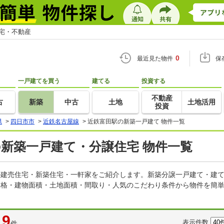
住宅・不動産
0
最近見た物件
保
一戸建てを買う
建てる
投資する
不動産
古
新築
中古
土地
土地活用
投資
県
>
四日市市
>
近鉄名古屋線
>
近鉄富田駅の新築一戸建て 物件一覧
の新築一戸建て・分譲住宅 物件一覧
どの建売住宅・新築住宅・一軒家をご紹介します。新築分譲一戸建て・建
価格・建物面積・土地面積・間取り・人気のこだわり条件から物件を簡単
9
表示件数
件