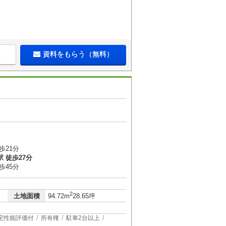
資料をもらう（無料）
歩21分
 徒歩27分
歩45分
2
土地面積
94.72m
28.65坪
宅性能評価付
所有権
駐車2台以上