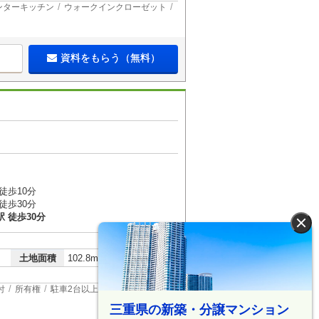
ンターキッチン
ウォークインクローゼット
資料をもらう（無料）
徒歩10分
徒歩30分
 徒歩30分
×
2
土地面積
102.8m
付
所有権
駐車2台以上
浴室乾燥機
三重県の新築・分譲マンション