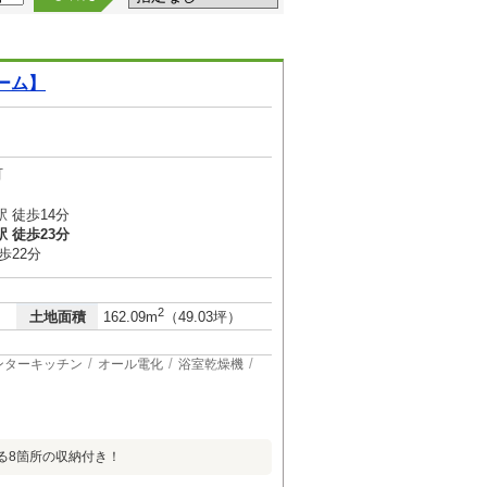
ーム】
町
 徒歩14分
 徒歩23分
歩22分
2
土地面積
162.09m
（49.03坪）
ンターキッチン
オール電化
浴室乾燥機
る8箇所の収納付き！