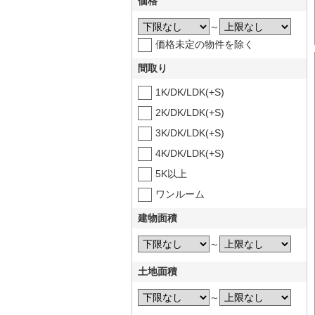
価格
～
価格未定の物件を除く
間取り
1K/DK/LDK(+S)
2K/DK/LDK(+S)
3K/DK/LDK(+S)
4K/DK/LDK(+S)
5K以上
ワンルーム
建物面積
～
土地面積
～