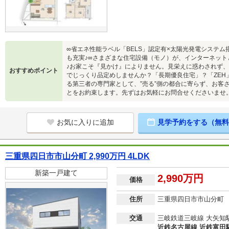
∞省エネ性能ラベル「BELS」認定有×太陽光発電システム
も充実♪∞さまざまな住宅設備（モノ）が、インターネットとつながる「
♪お家こそ『見かけ』によりません。見栄えに惑わされず
おすすめポイント
でじっくり品定めしませんか？「長期優良住宅」？「ZEH
る第三者の専門家として、”売る”側の都合に寄らず、お客さ
とをお約束します。先ずはお気軽にお問合せくださいませ
お気に入りに追加
見学予約をする（無料
三重県四日市市山分町 2,990万円 4LDK
新築一戸建て
2,990万円
価格
住所
三重県四日市市山分町
交通
三岐鉄道三岐線 大矢知駅
近鉄名古屋線 近鉄富田駅 