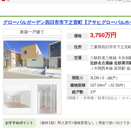
グローバルガーデン四日市市下之宮町【アサヒグローバルホ
新築一戸建て
3,750万円
価格
住所
三重県四日市市下之宮
交通
三岐鉄道三岐線 大矢知駅
近鉄名古屋線 近鉄富田駅
ＪＲ関西本線 富田駅 徒
間取り
3LDK+S（納戸）
2
建物面積
107.64m
（32.56坪）
総戸数
3戸
2階建て
所有権
駐車2台以上
カウ
おすすめポイント
《最終1邸》即入居可×価格変更なし｜用途で使い分けでき