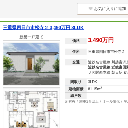
お気に入りに追加
三重県四日市市松寺２ 3,490万円 3LDK
新築一戸建て
3,490万円
価格
住所
三重県四日市市松寺２
交通
近鉄名古屋線 川越富洲原
近鉄名古屋線 近鉄富田駅
ＪＲ関西本線 朝日駅 徒
間取り
3LDK
2
建物面積
81.15m
総戸数
-
所有権
駐車2台以上
オール電化
平