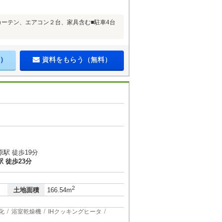
カーテン、エアコン２台、家具含む■駐車4台
）
資料をもらう（無料）
駅 徒歩19分
 徒歩23分
2
土地面積
166.54m
化
浴室乾燥機
IHクッキングヒータ