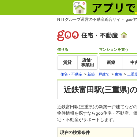
NTTグループ運営の不動産総合サイト goo
借りる
マンションを買う
店舗･
賃貸
新築
中
事業用
住宅・不動産
>
新築一戸建て
>
東海
>
三重
近鉄富田駅(三重県)
近鉄富田駅(三重県)の新築一戸建てな
物件情報を探すならgoo住宅・不動産。
宅・不動産がサポートします。
現在の検索条件