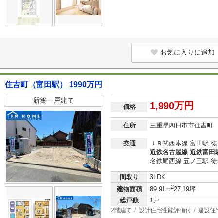
お気に入りに追加
住吉町（富田駅） 1990万円
新築一戸建て
1,990万円
価格
住所
三重県四日市市住吉町
交通
ＪＲ関西本線 富田駅 徒
近鉄名古屋線 近鉄富田駅
名鉄尾西線 五ノ三駅 徒
間取り
3LDK
2
建物面積
89.91m
27.19坪
総戸数
1戸
2階建て
設計住宅性能評価付
建設住