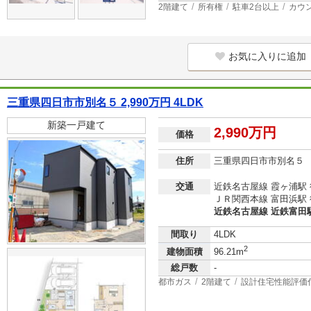
2階建て
所有権
駐車2台以上
カウ
お気に入りに追加
三重県四日市市別名５ 2,990万円 4LDK
新築一戸建て
2,990万円
価格
住所
三重県四日市市別名５
交通
近鉄名古屋線 霞ヶ浦駅 
ＪＲ関西本線 富田浜駅 
近鉄名古屋線 近鉄富田駅
間取り
4LDK
2
建物面積
96.21m
総戸数
-
都市ガス
2階建て
設計住宅性能評価