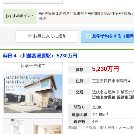
■耐震等級３の構造計算書付き■長期優良認定住宅■全箇所
おすすめポイント
可能
お気に入りに追加
見学予約をする（無料
蒔田４（川越富洲原駅） 5230万円
新築一戸建て
5,230万円
価格
住所
三重県四日市市蒔田４
交通
近鉄名古屋線 川越富洲原
近鉄名古屋線 近鉄富田駅
間取り
3LDK
2
建物面積
111.99m
総戸数
4戸
2階建て
所有権
即入居可
オール電