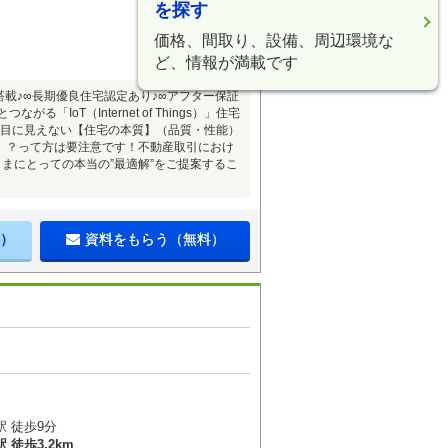
を探す
価格、間取り、設備、周辺環境な
ど、情報が満載です
搭載♪∞長期優良住宅認定あり♪∞アフター保証
IoT（Internet of Things）」住宅
、目に見えない【住宅の本質】（品質・性能）
」？って方は要注意です！不動産取引におけ
まにとっての本当の”最適解”をご提案するこ
。
）
資料をもらう（無料）
 徒歩9分
徒歩3.2km