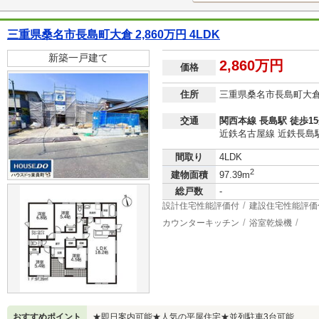
三重県桑名市長島町大倉 2,860万円 4LDK
新築一戸建て
2,860万円
価格
住所
三重県桑名市長島町大
交通
関西本線 長島駅 徒歩1
近鉄名古屋線 近鉄長島駅
間取り
4LDK
2
建物面積
97.39m
総戸数
-
設計住宅性能評価付
建設住宅性能評価
カウンターキッチン
浴室乾燥機
おすすめポイント
★即日案内可能★人気の平屋住宅★並列駐車3台可能