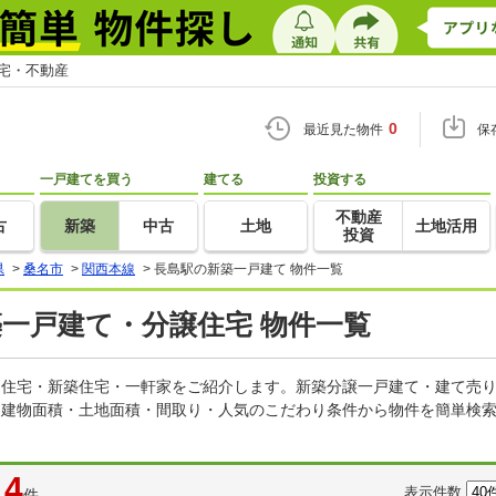
住宅・不動産
0
最近見た物件
保
一戸建てを買う
建てる
投資する
不動産
古
新築
中古
土地
土地活用
投資
県
>
桑名市
>
関西本線
>
長島駅の新築一戸建て 物件一覧
築一戸建て・分譲住宅 物件一覧
建売住宅・新築住宅・一軒家をご紹介します。新築分譲一戸建て・建て売
・建物面積・土地面積・間取り・人気のこだわり条件から物件を簡単検索
4
表示件数
件