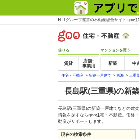
NTTグループ運営の不動産総合サイト goo
借りる
マンションを買う
店舗･
賃貸
新築
中
事業用
住宅・不動産
>
新築一戸建て
>
東海
>
三重
長島駅(三重県)の新
長島駅(三重県)の新築一戸建てなどの
情報を探すならgoo住宅・不動産。価格
動産がサポートします。
現在の検索条件