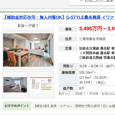
お気に入りに追加
【補助金対応住宅・無人内覧OK】G-STYLE桑名柳原 イワク
新築一戸建て
3,498万円～3,
価格
住所
三重県桑名市柳原
交通
近鉄名古屋線 桑名駅 車利
ＪＲ関西本線 桑名駅 車利
三岐鉄道北勢線 西桑名駅
間取り
3LDK～4LDK+S（納戸
2
建物面積
105.18m
～
2
117.6m
（31.81坪～
35.57坪）（登記）
総戸数
8戸
都市ガス
2階建て
所有権
駐車2台
おすすめポイント
【限定1邸】家具・エアコン・照明付で即入居可！広いお庭