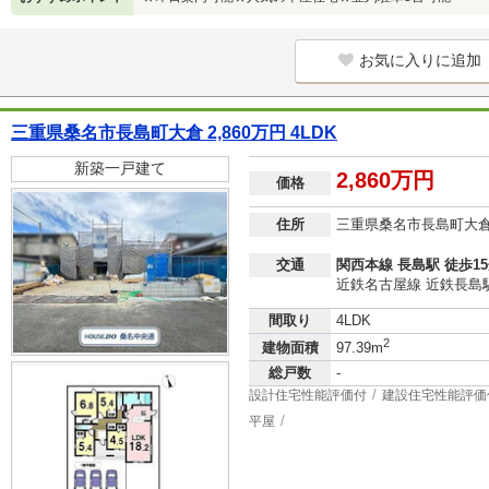
お気に入りに追加
三重県桑名市長島町大倉 2,860万円 4LDK
新築一戸建て
2,860万円
価格
住所
三重県桑名市長島町大
交通
関西本線 長島駅 徒歩1
近鉄名古屋線 近鉄長島駅
間取り
4LDK
2
建物面積
97.39m
総戸数
-
設計住宅性能評価付
建設住宅性能評価
平屋