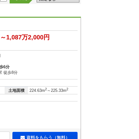
円～1,087万2,000円
口
歩6分
 徒歩8分
2
2
土地面積
224.63m
～225.33m
資料をもらう（無料）