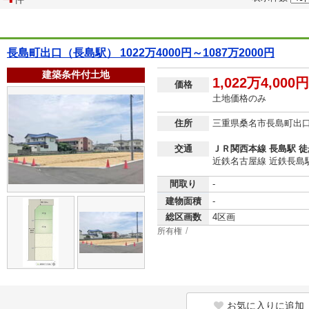
長島町出口（長島駅） 1022万4000円～1087万2000円
建築条件付土地
1,022万4,000
価格
土地価格のみ
住所
三重県桑名市長島町出
交通
ＪＲ関西本線 長島駅 徒
近鉄名古屋線 近鉄長島駅
間取り
-
建物面積
-
総区画数
4区画
所有権
お気に入りに追加