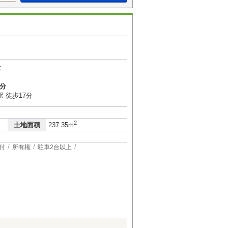
倉
5分
 徒歩17分
2
土地面積
237.35m
付
所有権
駐車2台以上