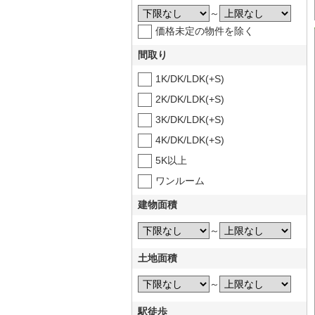
～
価格未定の物件を除く
間取り
1K/DK/LDK(+S)
2K/DK/LDK(+S)
3K/DK/LDK(+S)
4K/DK/LDK(+S)
5K以上
ワンルーム
建物面積
～
土地面積
～
駅徒歩