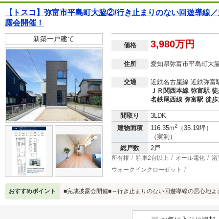
【トスコ】弥富市平島町大脇②/行き止まりのない回遊導線／
露会開催！
新築一戸建て
3,980万円
価格
住所
愛知県弥富市平島町大
交通
近鉄名古屋線 近鉄弥富駅
ＪＲ関西本線 弥富駅 徒
名鉄尾西線 弥富駅 徒歩
間取り
3LDK
2
建物面積
116.35m
（35.19坪）
（実測）
総戸数
2戸
所有権
駐車2台以上
オール電化
浴
ウォークインクローゼット
おすすめポイント
■完成披露会開催■～行き止まりのない回遊導線の居心地よ