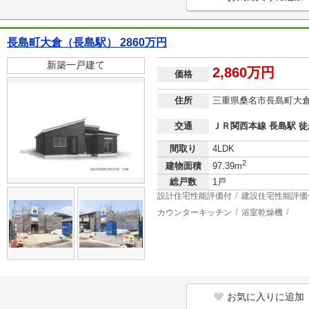
長島町大倉（長島駅） 2860万円
新築一戸建て
2,860万円
価格
住所
三重県桑名市長島町大
交通
ＪＲ関西本線 長島駅 徒
間取り
4LDK
2
建物面積
97.39m
総戸数
1戸
設計住宅性能評価付
建設住宅性能評価
カウンターキッチン
浴室乾燥機
お気に入りに追加