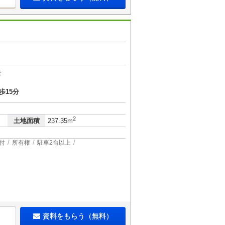
倉
歩15分
2
土地面積
237.35m
付
所有権
駐車2台以上
資料をもらう（無料）