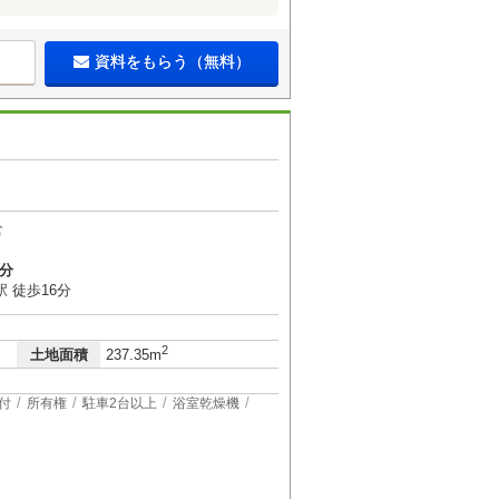
資料をもらう（無料）
倉
5分
 徒歩16分
2
土地面積
237.35m
付
所有権
駐車2台以上
浴室乾燥機