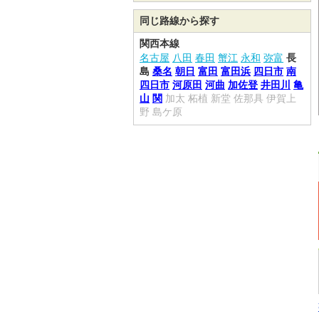
同じ路線から探す
関西本線
名古屋
八田
春田
蟹江
永和
弥富
長
島
桑名
朝日
富田
富田浜
四日市
南
四日市
河原田
河曲
加佐登
井田川
亀
山
関
加太
柘植
新堂
佐那具
伊賀上
野
島ケ原