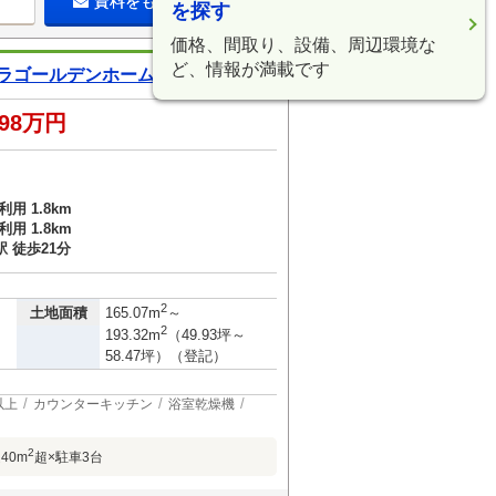
資料をもらう（無料）
を探す
価格、間取り、設備、周辺環境な
ど、情報が満載です
ラゴールデンホーム(株)
998万円
用 1.8km
用 1.8km
 徒歩21分
）
2
土地面積
165.07m
～
2
193.32m
（49.93坪～
58.47坪）（登記）
以上
カウンターキッチン
浴室乾燥機
2
40m
超×駐車3台