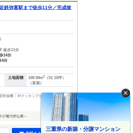
近鉄弥富駅まで徒歩11分／完成披
脇
 徒歩11分
歩14分
14分
2
土地面積
168.94m
（51.10坪）
（実測）
×
室乾燥機
IHクッキングヒータ
さが魅力的な家～
三重県の新築・分譲マンション