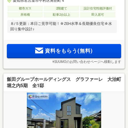
愛知県名古屋市中村区角割町４
都市ガス
2階建て
設計住宅性能評価付
所有権
駐車2台以上
即入居可
８/５更新：本日ご見学可能！☆ZEH水準＆長期優良住宅☆水
回り集中設計♪
資料をもらう(無料)
※SUUMOのお問い合わせページへ移動します
飯田グループホールディングス グラファーレ 大治町
堀之内5期 全1邸