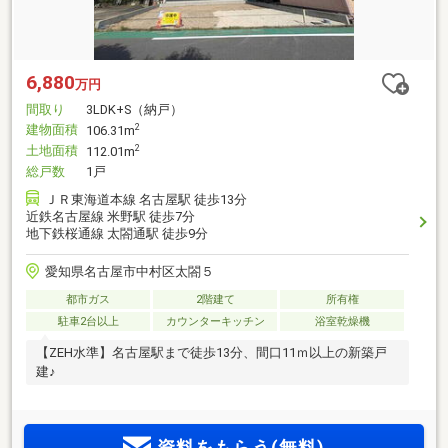
6,880
万円
間取り
3LDK+S（納戸）
建物面積
2
106.31m
土地面積
2
112.01m
総戸数
1戸
ＪＲ東海道本線 名古屋駅 徒歩13分
近鉄名古屋線 米野駅 徒歩7分
地下鉄桜通線 太閤通駅 徒歩9分
愛知県名古屋市中村区太閤５
都市ガス
2階建て
所有権
駐車2台以上
カウンターキッチン
浴室乾燥機
【ZEH水準】名古屋駅まで徒歩13分、間口11ｍ以上の新築戸
建♪
資料をもらう(無料)