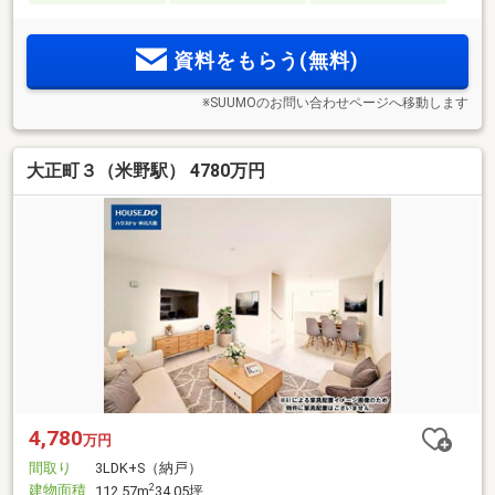
資料をもらう(無料)
※SUUMOのお問い合わせページへ移動します
大正町３（米野駅） 4780万円
4,780
万円
間取り
3LDK+S（納戸）
建物面積
2
112.57m
34.05坪