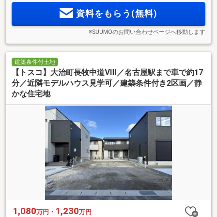
資料をもらう(無料)
※SUUMOのお問い合わせページへ移動します
建築条件付土地
【トスコ】大治町長牧中道Ⅷ／名古屋駅まで車で約17
分／近隣モデルハウス見学可／建築条件付き2区画／静
かな住宅地
1,080
1,230
万円・
万円