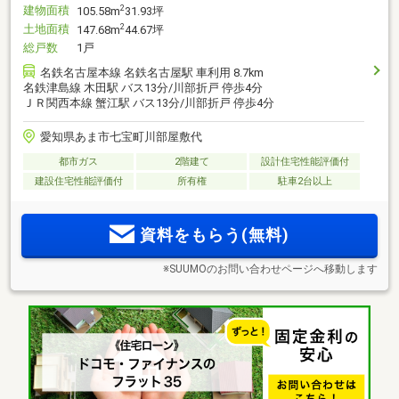
建物面積
2
105.58m
31.93坪
土地面積
2
147.68m
44.67坪
総戸数
1戸
名鉄名古屋本線 名鉄名古屋駅 車利用 8.7km
名鉄津島線 木田駅 バス13分/川部折戸 停歩4分
ＪＲ関西本線 蟹江駅 バス13分/川部折戸 停歩4分
愛知県あま市七宝町川部屋敷代
都市ガス
2階建て
設計住宅性能評価付
建設住宅性能評価付
所有権
駐車2台以上
資料をもらう(無料)
※SUUMOのお問い合わせページへ移動します