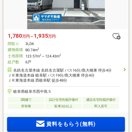
1,780
1,935
万円～
万円
間取り
3LDK
建物面積
2
80.74m
土地面積
2
2
123.57m
～124.43m
総戸数
6戸
名鉄名古屋本線 名鉄名古屋駅 バス16分/島大橋東 停歩4分
ＪＲ東海道本線 岐阜駅 バス19分/島大橋東 停歩4分
ＪＲ東海道本線 西岐阜駅 徒歩48分
岐阜県岐阜市西中島５
2階建て
設計住宅性能評価付
建設住宅性能評価付
所有権
駐車2台以上
即入居可
資料をもらう(無料)