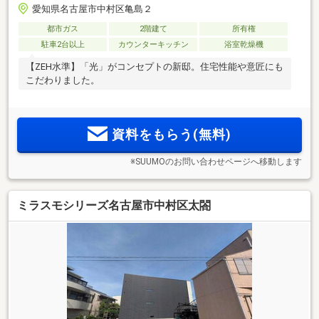
愛知県名古屋市中村区亀島２
都市ガス
2階建て
所有権
駐車2台以上
カウンターキッチン
浴室乾燥機
【ZEH水準】「光」がコンセプトの新邸。住宅性能や意匠にも
こだわりました。
資料をもらう(無料)
※SUUMOのお問い合わせページへ移動します
ミラスモシリーズ名古屋市中村区太閤