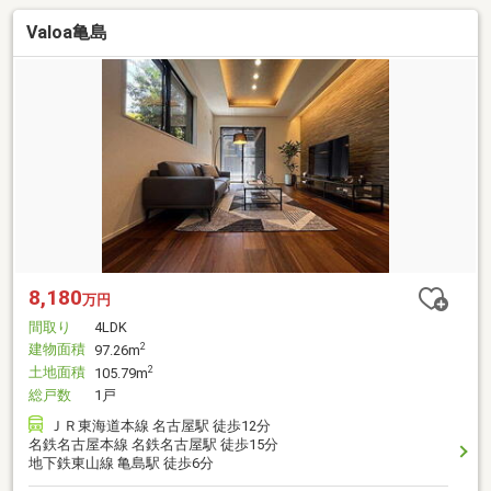
Valoa亀島
8,180
万円
間取り
4LDK
建物面積
2
97.26m
土地面積
2
105.79m
総戸数
1戸
ＪＲ東海道本線 名古屋駅 徒歩12分
名鉄名古屋本線 名鉄名古屋駅 徒歩15分
地下鉄東山線 亀島駅 徒歩6分