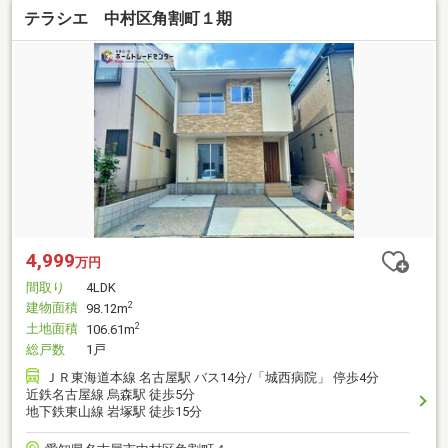
テラシエ 中村区角割町１期
4,999
万円
間取り
4LDK
建物面積
2
98.12m
土地面積
2
106.61m
総戸数
1戸
ＪＲ東海道本線 名古屋駅 バス14分/「城西病院」 停歩4分
近鉄名古屋線 烏森駅 徒歩5分
地下鉄東山線 岩塚駅 徒歩15分