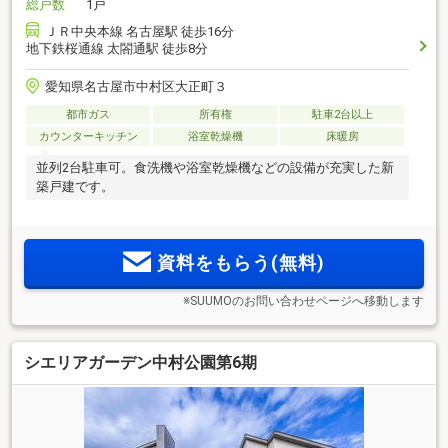
総戸数
1戸
ＪＲ中央本線 名古屋駅 徒歩16分
地下鉄桜通線 太閤通駅 徒歩8分
愛知県名古屋市中村区大正町３
都市ガス
所有権
駐車2台以上
カウンターキッチン
浴室乾燥機
床暖房
並列2台駐車可。食洗機や浴室乾燥機などの設備が充実した新
築戸建です。
資料をもらう(無料)
※SUUMOのお問い合わせページへ移動します
シエリアガーデン中村公園第6期