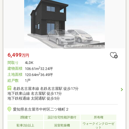
6,499
万円
間取り
4LDK
建物面積
2
106.61m
32.24坪
土地面積
2
120.64m
36.49坪
総戸数
1戸
名鉄名古屋本線 名鉄名古屋駅 徒歩17分
地下鉄東山線 名古屋駅 徒歩17分
地下鉄桜通線 太閤通駅 徒歩5分
愛知県名古屋市中村区二ツ橋町２
2階建て
設計住宅性能評価付
所有権
ウォークインクローゼ
駐車2台以上
浴室乾燥機
ット