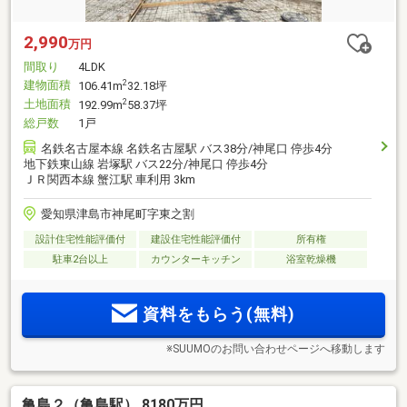
2,990
万円
間取り
4LDK
建物面積
2
106.41m
32.18坪
土地面積
2
192.99m
58.37坪
総戸数
1戸
名鉄名古屋本線 名鉄名古屋駅 バス38分/神尾口 停歩4分
地下鉄東山線 岩塚駅 バス22分/神尾口 停歩4分
ＪＲ関西本線 蟹江駅 車利用 3km
愛知県津島市神尾町字東之割
設計住宅性能評価付
建設住宅性能評価付
所有権
駐車2台以上
カウンターキッチン
浴室乾燥機
資料をもらう(無料)
※SUUMOのお問い合わせページへ移動します
亀島２（亀島駅） 8180万円