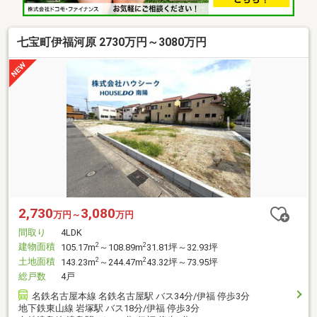
七宝町伊福河原 2730万円～3080万円
2,730
3,080
万円～
万円
間取り
4LDK
建物面積
2
2
105.17m
～108.89m
31.81坪～32.93坪
土地面積
2
2
143.23m
～244.47m
43.32坪～73.95坪
総戸数
4戸
名鉄名古屋本線 名鉄名古屋駅 バス34分/伊福 停歩3分
地下鉄東山線 岩塚駅 バス18分/伊福 停歩3分