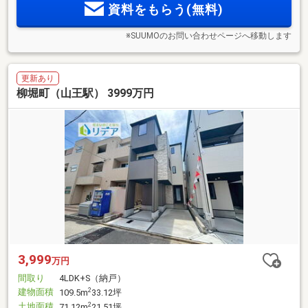
資料をもらう(無料)
※SUUMOのお問い合わせページへ移動します
更新あり
柳堀町（山王駅） 3999万円
3,999
万円
間取り
4LDK+S（納戸）
建物面積
2
109.5m
33.12坪
土地面積
2
71.12m
21.51坪