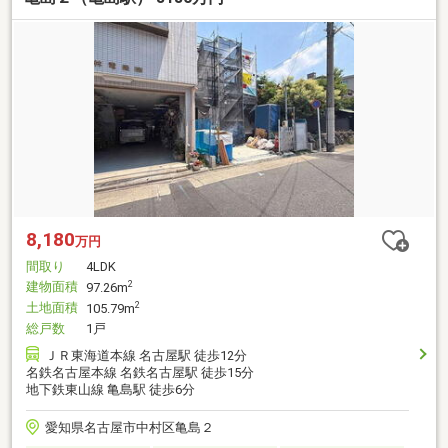
8,180
万円
間取り
4LDK
建物面積
2
97.26m
土地面積
2
105.79m
総戸数
1戸
ＪＲ東海道本線 名古屋駅 徒歩12分
名鉄名古屋本線 名鉄名古屋駅 徒歩15分
地下鉄東山線 亀島駅 徒歩6分
愛知県名古屋市中村区亀島２