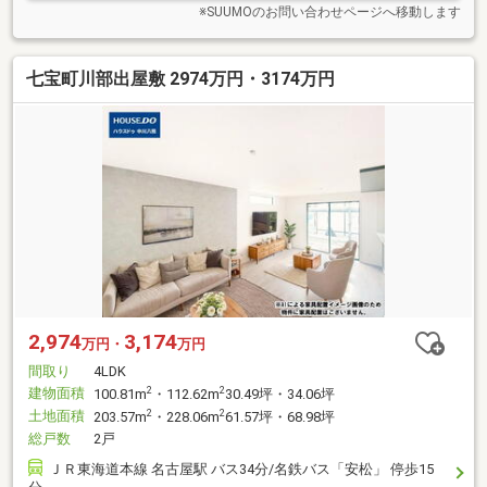
※SUUMOのお問い合わせページへ移動します
七宝町川部出屋敷 2974万円・3174万円
2,974
3,174
万円・
万円
間取り
4LDK
建物面積
2
2
100.81m
・112.62m
30.49坪・34.06坪
土地面積
2
2
203.57m
・228.06m
61.57坪・68.98坪
総戸数
2戸
ＪＲ東海道本線 名古屋駅 バス34分/名鉄バス「安松」 停歩15