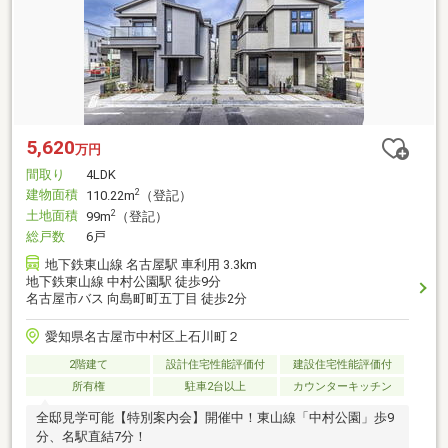
5,620
万円
間取り
4LDK
建物面積
2
110.22m
（登記）
土地面積
2
99m
（登記）
総戸数
6戸
地下鉄東山線 名古屋駅 車利用 3.3km
地下鉄東山線 中村公園駅 徒歩9分
名古屋市バス 向島町町五丁目 徒歩2分
愛知県名古屋市中村区上石川町２
2階建て
設計住宅性能評価付
建設住宅性能評価付
所有権
駐車2台以上
カウンターキッチン
全邸見学可能【特別案内会】開催中！東山線「中村公園」歩9
分、名駅直結7分！