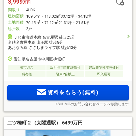
3,999
万円
間取り
4LDK
建物面積
2
2
109.5m
・113.02m
33.12坪・34.18坪
土地面積
2
2
70.45m
・71.12m
21.31坪・21.51坪
総戸数
2戸
ＪＲ東海道本線 名古屋駅 徒歩25分
名鉄名古屋本線 山王駅 徒歩8分
あおなみ線 ささしまライブ駅 徒歩13分
愛知県名古屋市中川区柳堀町
都市ガス
設計住宅性能評価付
建設住宅性能評価付
所有権
駐車2台以上
即入居可
資料をもらう(無料)
※SUUMOのお問い合わせページへ移動します
二ツ橋町２（太閤通駅） 6499万円