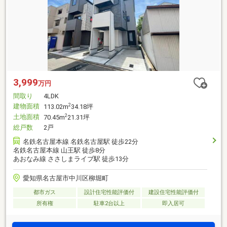
3,999
万円
間取り
4LDK
建物面積
2
113.02m
34.18坪
土地面積
2
70.45m
21.31坪
総戸数
2戸
名鉄名古屋本線 名鉄名古屋駅 徒歩22分
名鉄名古屋本線 山王駅 徒歩8分
あおなみ線 ささしまライブ駅 徒歩13分
愛知県名古屋市中川区柳堀町
都市ガス
設計住宅性能評価付
建設住宅性能評価付
所有権
駐車2台以上
即入居可