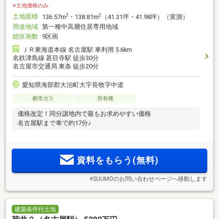
※土地価格のみ
土地面積
2
2
136.57m
・138.81m
（41.31坪・41.98坪）（実測）
用途地域
第一種中高層住居専用地域
総区画数
9区画
ＪＲ東海道本線 名古屋駅 車利用 5.6km
名鉄津島線 甚目寺駅 徒歩30分
名古屋市交通局 東条 徒歩20分
愛知県海部郡大治町大字長牧字中道
都市ガス
所有権
価格改定！同分譲地内で最もお求めやすい価格
名古屋駅まで車で約17分♪
資料をもらう(無料)
※SUUMOのお問い合わせページへ移動します
建築条件付土地