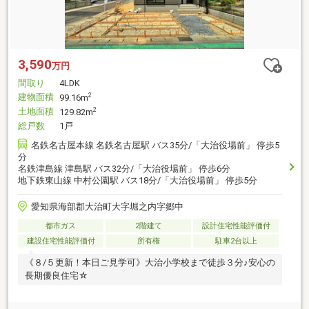
3,590
万円
間取り
4LDK
建物面積
2
99.16m
土地面積
2
129.82m
総戸数
1戸
名鉄名古屋本線 名鉄名古屋駅 バス35分/「大治役場前」 停歩5
分
名鉄津島線 津島駅 バス32分/「大治役場前」 停歩6分
地下鉄東山線 中村公園駅 バス18分/「大治役場前」 停歩5分
愛知県海部郡大治町大字堀之内字郷中
都市ガス
2階建て
設計住宅性能評価付
建設住宅性能評価付
所有権
駐車2台以上
《８/５更新！本日ご見学可》大治小学校まで徒歩３分♪安心の
長期優良住宅☆