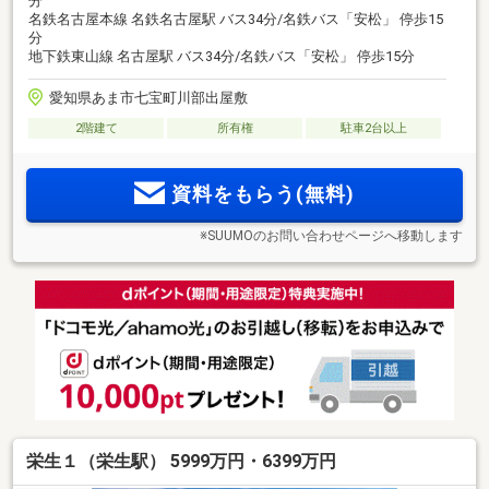
分
名鉄名古屋本線 名鉄名古屋駅 バス34分/名鉄バス「安松」 停歩15
分
地下鉄東山線 名古屋駅 バス34分/名鉄バス「安松」 停歩15分
愛知県あま市七宝町川部出屋敷
2階建て
所有権
駐車2台以上
資料をもらう(無料)
※SUUMOのお問い合わせページへ移動します
栄生１（栄生駅） 5999万円・6399万円