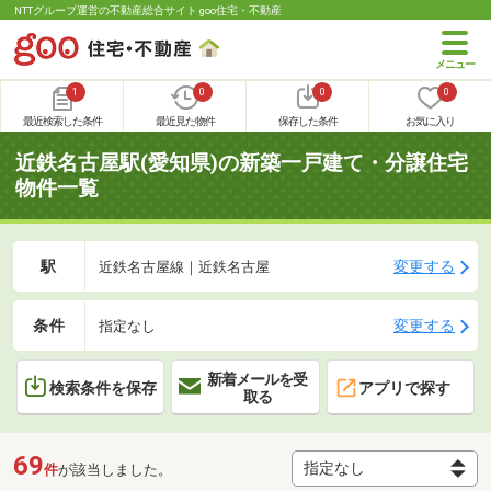
NTTグループ運営の不動産総合サイト goo住宅・不動産
1
0
0
0
最近検索した条件
最近見た物件
保存した条件
お気に入り
近鉄名古屋駅(愛知県)の新築一戸建て・分譲住宅
物件一覧
駅
変更する
近鉄名古屋線｜近鉄名古屋
条件
変更する
指定なし
新着メールを受
検索条件を保存
アプリで探す
取る
69
件
が該当しました。