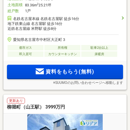
土地面積
2
83.36m
25.21坪
総戸数
1戸
名鉄名古屋本線 名鉄名古屋駅 徒歩16分
地下鉄東山線 名古屋駅 徒歩16分
近鉄名古屋線 米野駅 徒歩8分
愛知県名古屋市中村区大正町３
都市ガス
所有権
駐車2台以上
即入居可
カウンターキッチン
床暖房
資料をもらう(無料)
※SUUMOのお問い合わせページへ移動します
更新あり
柳堀町（山王駅） 3999万円