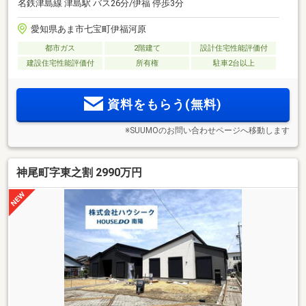
名鉄津島線 津島駅 バス26分/伊福 停歩3分
愛知県あま市七宝町伊福河原
都市ガス
2階建て
設計住宅性能評価付
建設住宅性能評価付
所有権
駐車2台以上
資料をもらう(無料)
※SUUMOのお問い合わせページへ移動します
神尾町字東之割 2990万円