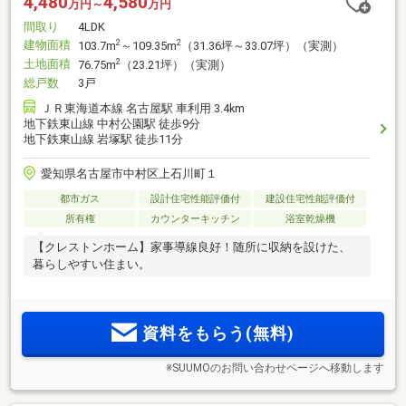
4,480
4,580
万円～
万円
間取り
4LDK
建物面積
2
2
103.7m
～109.35m
（31.36坪～33.07坪）（実測）
土地面積
2
76.75m
（23.21坪）（実測）
総戸数
3戸
ＪＲ東海道本線 名古屋駅 車利用 3.4km
地下鉄東山線 中村公園駅 徒歩9分
地下鉄東山線 岩塚駅 徒歩11分
愛知県名古屋市中村区上石川町１
都市ガス
設計住宅性能評価付
建設住宅性能評価付
所有権
カウンターキッチン
浴室乾燥機
【クレストンホーム】家事導線良好！随所に収納を設けた、
暮らしやすい住まい。
資料をもらう(無料)
※SUUMOのお問い合わせページへ移動します