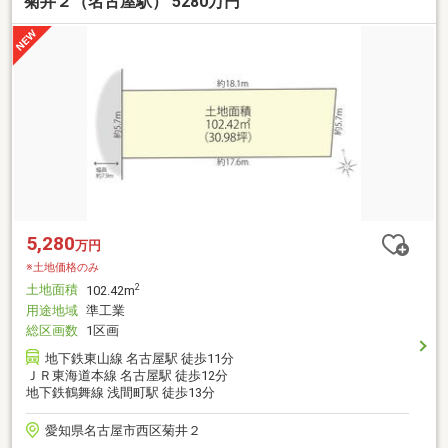
菊井２（名古屋駅） 5280万円
5,280
万円
※土地価格のみ
土地面積
2
102.42m
用途地域
準工業
総区画数
1区画
地下鉄東山線 名古屋駅 徒歩11分
ＪＲ東海道本線 名古屋駅 徒歩12分
地下鉄鶴舞線 浅間町駅 徒歩13分
愛知県名古屋市西区菊井２