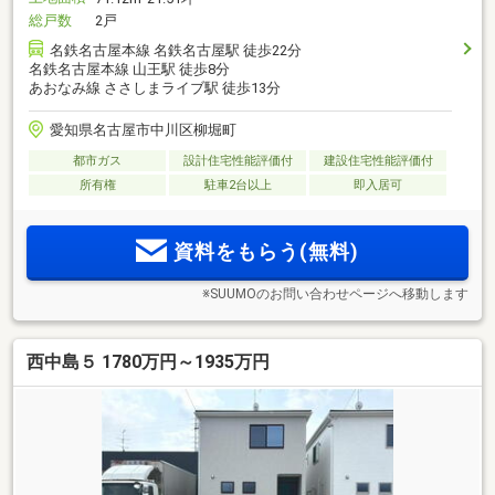
総戸数
2戸
名鉄名古屋本線 名鉄名古屋駅 徒歩22分
名鉄名古屋本線 山王駅 徒歩8分
あおなみ線 ささしまライブ駅 徒歩13分
愛知県名古屋市中川区柳堀町
都市ガス
設計住宅性能評価付
建設住宅性能評価付
所有権
駐車2台以上
即入居可
資料をもらう(無料)
※SUUMOのお問い合わせページへ移動します
西中島５ 1780万円～1935万円