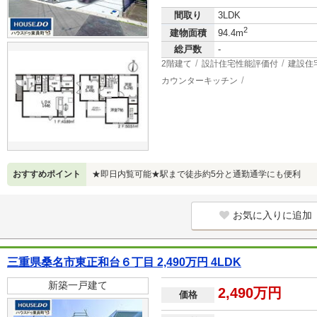
間取り
3LDK
2
建物面積
94.4m
総戸数
-
2階建て
設計住宅性能評価付
建設住
カウンターキッチン
おすすめポイント
★即日内覧可能★駅まで徒歩約5分と通勤通学にも便利
お気に入りに追加
三重県桑名市東正和台６丁目 2,490万円 4LDK
新築一戸建て
2,490万円
価格