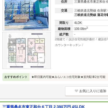
住所
三重県桑名市東正和台
交通
三岐鉄道北勢線 在良駅 
三岐鉄道北勢線 蓮花寺駅
間取り
4LDK
2
建物面積
109.08m
総戸数
-
2階建て
設計住宅性能評価付
建設住
カウンターキッチン
おすすめポイント
★即日案内可能★みらいエコ住宅対象★並列駐車2台可能
お気に入りに追加
三重県桑名市東正和台６丁目 2,390万円 4SLDK