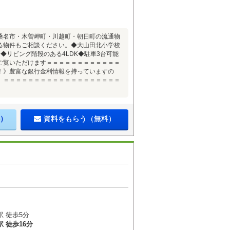
桑名市・木曽岬町・川越町・朝日町の流通物
る物件もご相談ください。◆大山田北小学校
◆リビング階段のある4LDK◆駐車3台可能
ご覧いただけます＝＝＝＝＝＝＝＝＝＝＝＝
！》豊富な銀行金利情報を持っていますの
。＝＝＝＝＝＝＝＝＝＝＝＝＝＝＝＝＝＝＝
）
資料をもらう（無料）
 徒歩5分
 徒歩16分