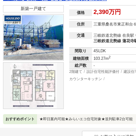
新築一戸建て
2,390万円
価格
住所
三重県桑名市東正和台
交通
三岐鉄道北勢線 在良駅 
三岐鉄道北勢線 蓮花寺駅
間取り
4SLDK
2
建物面積
103.27m
総戸数
-
2階建て
設計住宅性能評価付
建設住
カウンターキッチン
おすすめポイント
★即日案内可能★みらいエコ住宅対象★並列駐車2台可能