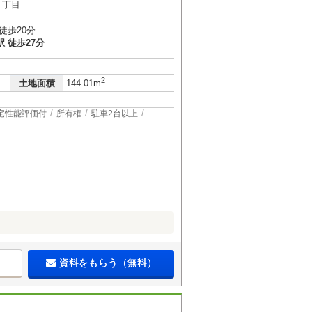
６丁目
徒歩20分
 徒歩27分
2
土地面積
144.01m
宅性能評価付
所有権
駐車2台以上
資料をもらう（無料）