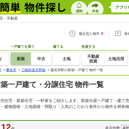
住宅・不動産
0
最近見た物件
保
一戸建てを買う
建てる
投資する
不動産
古
新築
中古
土地
土地活用
投資
県
>
桑名市
>
三岐鉄道北勢線
>
蓮花寺駅の新築一戸建て 物件一覧
新築一戸建て・分譲住宅 物件一覧
の建売住宅・新築住宅・一軒家をご紹介します。新築分譲一戸建て・建て
格・建物面積・土地面積・間取り・人気のこだわり条件から物件を簡単検
12
表示件数
件