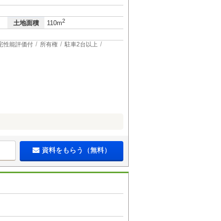
2
土地面積
110m
宅性能評価付
所有権
駐車2台以上
資料をもらう（無料）