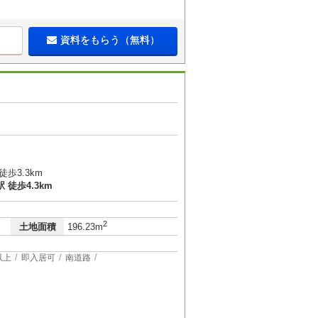
資料をもらう（無料）
歩3.3km
徒歩4.3km
2
土地面積
196.23m
以上
即入居可
南道路