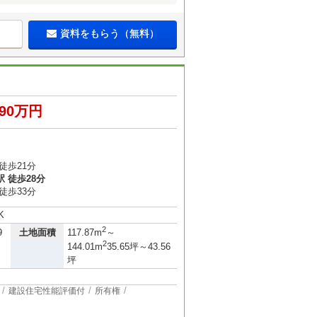
資料をもらう（無料）
490万円
６
徒歩21分
 徒歩28分
徒歩33分
K
2
土地面積
9
117.87m
～
2
144.01m
35.65坪～43.56
坪
建設住宅性能評価付
所有権