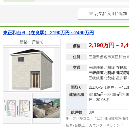
お気に入りに追加
東正和台６（在良駅） 2190万円～2490万円
新築一戸建て
2,190万円～2,
価格
住所
三重県桑名市東正和台
交通
三岐鉄道北勢線 在良駅 
三岐鉄道北勢線 蓮花寺駅
三岐鉄道北勢線 星川駅 
間取り
2LDK+S（納戸）～4LD
2
2
建物面積
82.62m
～99.36m
24.9
坪～30.05坪
総戸数
3戸
ルーフバルコニー
設計住宅性能評価付
駐車2台以上
カウンターキッチン