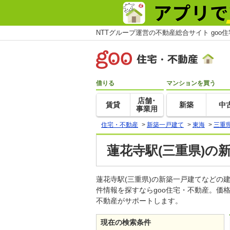
NTTグループ運営の不動産総合サイト goo
借りる
マンションを買う
店舗･
賃貸
新築
中
事業用
住宅・不動産
>
新築一戸建て
>
東海
>
三重
蓮花寺駅(三重県)の
蓮花寺駅(三重県)の新築一戸建てなど
件情報を探すならgoo住宅・不動産。価
不動産がサポートします。
現在の検索条件