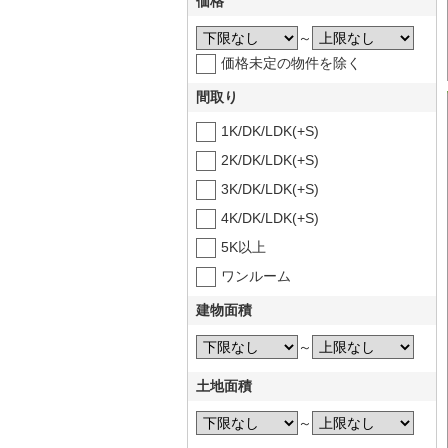
価格
～
価格未定の物件を除く
間取り
1K/DK/LDK(+S)
2K/DK/LDK(+S)
3K/DK/LDK(+S)
4K/DK/LDK(+S)
5K以上
ワンルーム
建物面積
～
土地面積
～