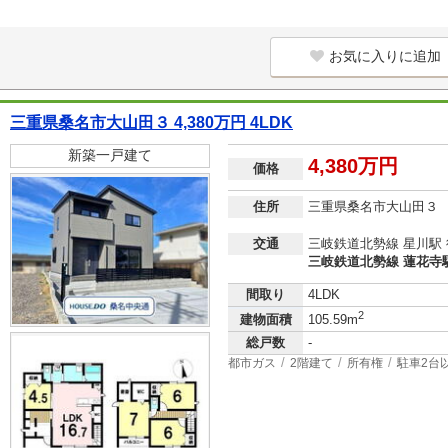
お気に入りに追加
三重県桑名市大山田３ 4,380万円 4LDK
新築一戸建て
4,380万円
価格
住所
三重県桑名市大山田３
交通
三岐鉄道北勢線 星川駅 徒
三岐鉄道北勢線 蓮花寺駅 
間取り
4LDK
2
建物面積
105.59m
総戸数
-
都市ガス
2階建て
所有権
駐車2台