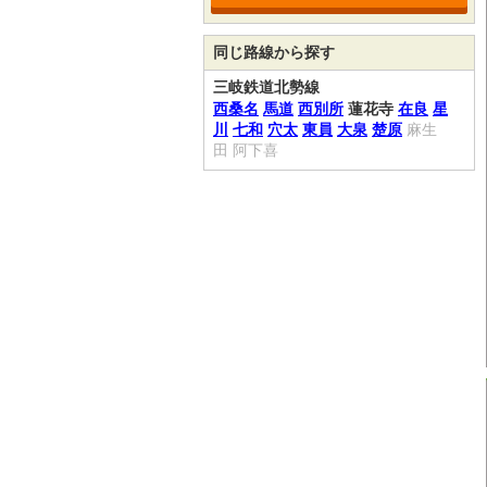
同じ路線から探す
三岐鉄道北勢線
西桑名
馬道
西別所
蓮花寺
在良
星
川
七和
穴太
東員
大泉
楚原
麻生
田
阿下喜