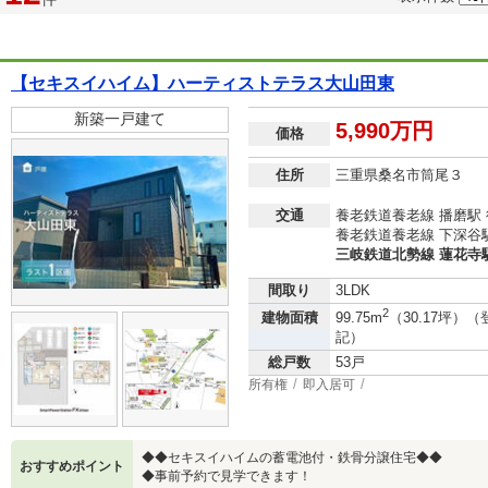
【セキスイハイム】ハーティストテラス大山田東
新築一戸建て
5,990万円
価格
住所
三重県桑名市筒尾３
交通
養老鉄道養老線 播磨駅 
養老鉄道養老線 下深谷駅
三岐鉄道北勢線 蓮花寺駅
間取り
3LDK
2
建物面積
99.75m
（30.17坪）（
記）
総戸数
53戸
所有権
即入居可
◆◆セキスイハイムの蓄電池付・鉄骨分譲住宅◆◆
おすすめポイント
◆事前予約で見学できます！