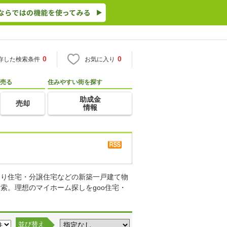
0
0
存した検索条件
お気に入り
売る
住みやすい街を探す
助成金
売却
情報
売り住宅・分譲住宅などの新築一戸建て物
索。理想のマイホーム探しをgoo住宅・
並び替え