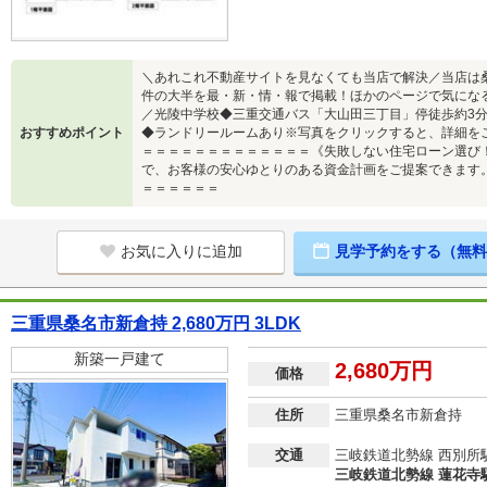
＼あれこれ不動産サイトを見なくても当店で解決／当店は
件の大半を最・新・情・報で掲載！ほかのページで気にな
／光陵中学校◆三重交通バス「大山田三丁目」停徒歩約3分
おすすめポイント
◆ランドリールームあり※写真をクリックすると、詳細を
＝＝＝＝＝＝＝＝＝＝＝＝＝《失敗しない住宅ローン選び
で、お客様の安心ゆとりのある資金計画をご提案できます
＝＝＝＝＝＝
お気に入りに追加
見学予約をする（無料
三重県桑名市新倉持 2,680万円 3LDK
新築一戸建て
2,680万円
価格
住所
三重県桑名市新倉持
交通
三岐鉄道北勢線 西別所駅
三岐鉄道北勢線 蓮花寺駅