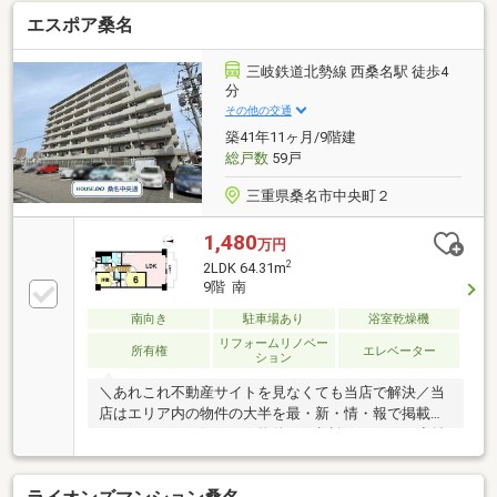
下さい！＼＼家具や家電、住宅ローンに組込めます／
エスポア桑名
／▼お電話でのご予約、ご質問・お問合せはこちらま
で▼TEL：0120-18-7549【通話無料】ニッカ不動産
へ！
三岐鉄道北勢線 西桑名駅 徒歩4
分
その他の交通
築41年11ヶ月/9階建
総戸数
59戸
三重県桑名市中央町２
1,480
万円
2
2LDK 64.31m
9階 南
南向き
駐車場あり
浴室乾燥機
リフォームリノベー
所有権
エレベーター
ション
＼あれこれ不動産サイトを見なくても当店で解決／当
店はエリア内の物件の大半を最・新・情・報で掲載！
ほかのページで気になる物件もご相談ください。◆益
世小学校／光風中学校◆桑名市コミュニティバス「市
役所」停まで徒歩約1分◆浴室乾燥機付き◆カップボ