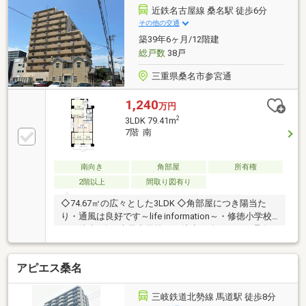
近鉄名古屋線 桑名駅 徒歩6分
その他の交通
築39年6ヶ月/12階建
総戸数
38戸
三重県桑名市参宮通
1,240
万円
2
3LDK 79.41m
7階 南
南向き
角部屋
所有権
2階以上
間取り図有り
◇74.67㎡の広々とした3LDK ◇角部屋につき陽当た
り・通風は良好です～life information～・修徳小学校
まで徒歩8分・光風中学校まで徒歩12分・バロー桑名
東店まで徒歩9分・アピタ桑名店まで徒歩9分・V・
drug桑名東店まで徒歩7分・三菱UFJ銀行桑名支店まで
アピエス桑名
徒歩3分
三岐鉄道北勢線 馬道駅 徒歩8分