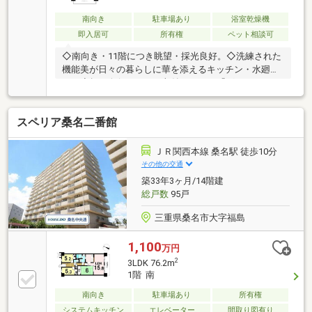
南向き
駐車場あり
浴室乾燥機
即入居可
所有権
ペット相談可
◇南向き・11階につき眺望・採光良好。◇洗練された
機能美が日々の暮らしに華を添えるキッチン・水廻
り。◇幅・奥行きのある収納スペース「グランドスト
レージ」。◇スタイリッシュで高級感のあるプレイズ
シリーズ。◇豊かな緑に包まれた共有空間。◇バルコ
スペリア桑名二番館
ニーからは伊勢湾まで一望できます。
ＪＲ関西本線 桑名駅 徒歩10分
その他の交通
築33年3ヶ月/14階建
総戸数
95戸
三重県桑名市大字福島
1,100
万円
2
3LDK 76.2m
1階 南
南向き
駐車場あり
所有権
システムキッチン
エレベーター
間取り図有り