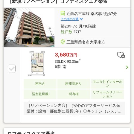
［新規リノベーション］ロフティスクエア桑名
近鉄名古屋線 桑名駅 徒歩7分
その他の交通
築20年7ヶ月/10階建
総戸数
27戸
三重県桑名市大字東方
3,680
万円
2
3SLDK 90.05m
6階 南
モニタ付インターホ
南向き
駐車場あり
ン
リフォームリノベー
浴室乾燥機
所有権
ション
［リノベーション内容］（安心のアフターサービス保
証付：設備・部位別に最長5年）〇キッチン（システ
ムキッチン・W2700・食洗機）〇浴室（ユニットバ
ス・1418・保温浴槽）〇洗面室（シャワー付洗面化粧
台・防水パン）〇トイレ（温水洗浄便座付トイレ）〇
ロフティスクエア桑名
給湯設備（給湯器・追焚・マルチリモコン付）〇エア