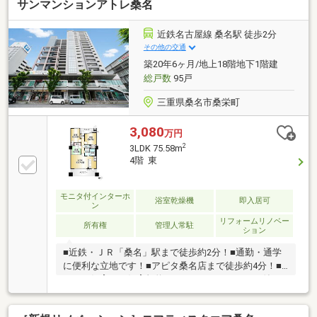
サンマンションアトレ桑名
近鉄名古屋線 桑名駅 徒歩2分
その他の交通
築20年6ヶ月/地上18階地下1階建
総戸数
95戸
三重県桑名市桑栄町
3,080
万円
2
3LDK 75.58m
4階 東
モニタ付インターホ
浴室乾燥機
即入居可
ン
リフォームリノベー
所有権
管理人常駐
ション
■近鉄・ＪＲ「桑名」駅まで徒歩約2分！■通勤・通学
に便利な立地です！■アピタ桑名店まで徒歩約4分！■
ペット飼育可（飼育規約あり）■トランクルーム付
き！