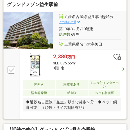
グランドメゾン益生駅前
以上◆対面カウンターキッチン◆2面バルコニー※写真
をクリックすると、詳細をご覧いただけます。＝＝＝
＝＝＝＝＝＝＝＝＝＝＝＝＝＝＝＝＝＝＝＝＝＝お客
近鉄名古屋線 益生駅 徒歩3分
様のご都合に合わせてご案内します。お気軽にお問い
その他の交通
合わせください。＝＝＝＝＝＝＝＝＝＝＝＝＝＝＝＝
築19年8ヶ月/10階建
＝＝＝＝＝＝＝＝＝
総戸数
69戸
三重県桑名市大字矢田
2,380
万円
2
3LDK 75.55m
1階 南
モニタ付インターホ
南向き
駐車場あり
ン
浴室乾燥機
所有権
ペット相談可
◆近鉄名古屋線「益生」駅まで徒歩２分！◆ペット飼
育可能！（頭数・サイズ制限有り）
【近鉄の仲介】グランドメゾン桑名壱番館