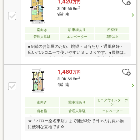
1,420
万円
2
3LDK 66.8m
9階 南
南向き
駐車場あり
所有権
管理人常駐
エレベーター
2階以上
●９階のお部屋のため、眺望・日当たり・通風良好・
広いバルコニーで使いやすい３ＬＤＫです。●買物は
バローまで徒歩３分、医院や銀行、小学校も近く利便
性の高い立地です。
1,480
万円
2
3LDK 66.8m
4階 南
モニタ付インターホ
南向き
駐車場あり
ン
所有権
管理人常駐
エレベーター
☆「バロー桑名東店」まで徒歩3分で日々のお買い物
に便利な立地です☆