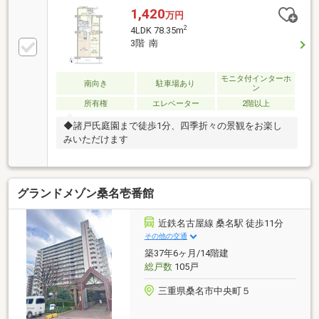
1,420
万円
2
4LDK 78.35m
3階 南
モニタ付インターホ
南向き
駐車場あり
ン
所有権
エレベーター
2階以上
◆諸戸氏庭園まで徒歩1分、四季折々の景観をお楽し
みいただけます
グランドメゾン桑名壱番館
近鉄名古屋線 桑名駅 徒歩11分
その他の交通
築37年6ヶ月/14階建
総戸数
105戸
三重県桑名市中央町５