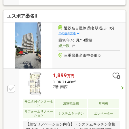
ベーションまで一貫サポートのニッカ不動産にお任せ
下さい！＼＼家具や家電、住宅ローンに組込めます／
エスポア桑名Ⅱ
／▼お電話でのご予約、ご質問・お問合せはこちらま
で▼TEL：0120- -7549[41.1]【通話無料】ニッカ不動産
へ！
近鉄名古屋線 桑名駅 徒歩13分
その他の交通
築38年7ヶ月/14階建
総戸数
-戸
三重県桑名市中央町５
1,899
万円
2
3LDK 71.48m
7階 南西
モニタ付インターホ
浴室乾燥機
所有権
ン
リフォームリノベー
システムキッチン
エレベーター
ション
【主なリノベーション内容】・システムキッチン交換