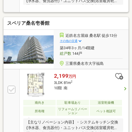
(浄水器、食洗器付)・ユニットバス交換(浴室暖房乾燥
機、追い炊き機能付) ・トイレ交換(温水洗浄便座
付)・洗面化粧台交換(シャワーノズル付) ・建具交
換・クロス、フローリング貼替 ・クッションフロア
スペリア桑名壱番館
貼替・シューズボックス交換 ・給湯器交換 ・分電
盤交換・ハウスクリーニング 他
近鉄名古屋線 桑名駅 徒歩13分
その他の交通
築34年3ヶ月/14階建
総戸数
144戸
三重県桑名市大字福島
2,199
万円
2
3LDK 81m
10階 南
南向き
駐車場あり
浴室乾燥機
リフォームリノベー
所有権
ペット相談可
ション
【主なリノベーション内容】・システムキッチン交換
(浄水器、食洗器付)・ユニットバス交換(浴室暖房乾燥