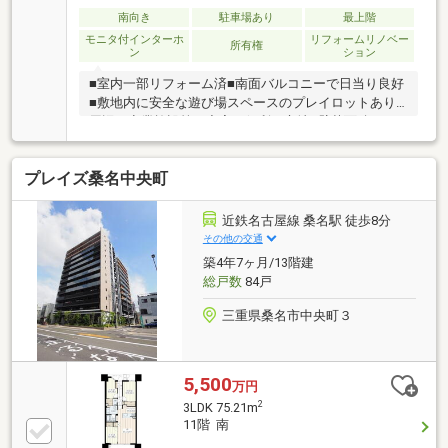
南向き
駐車場あり
最上階
モニタ付インターホ
リフォームリノベー
所有権
ン
ション
■室内一部リフォーム済■南面バルコニーで日当り良好
■敷地内に安全な遊び場スペースのプレイロットあり■
周辺に商業施設等が充実で便利な立地※壁芯面積：
71.59㎡（21.65坪）※ペット飼育不可（小鳥等観賞用動
物・盲導犬は除く。使用細則による。）
プレイズ桑名中央町
近鉄名古屋線 桑名駅 徒歩8分
その他の交通
築4年7ヶ月/13階建
総戸数
84戸
三重県桑名市中央町３
5,500
万円
2
3LDK 75.21m
11階 南