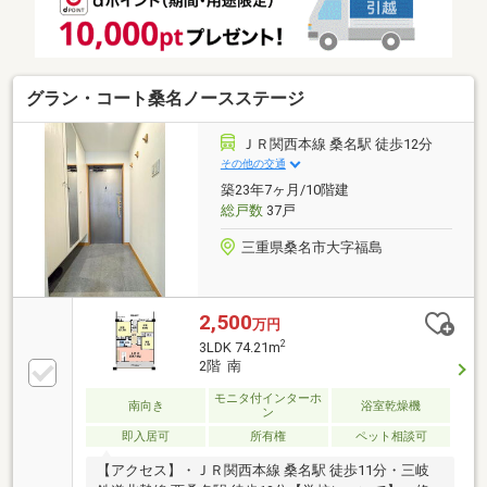
グラン・コート桑名ノースステージ
ＪＲ関西本線 桑名駅 徒歩12分
その他の交通
築23年7ヶ月/10階建
総戸数
37戸
三重県桑名市大字福島
2,500
万円
2
3LDK 74.21m
2階 南
モニタ付インターホ
南向き
浴室乾燥機
ン
即入居可
所有権
ペット相談可
【アクセス】・ＪＲ関西本線 桑名駅 徒歩11分・三岐