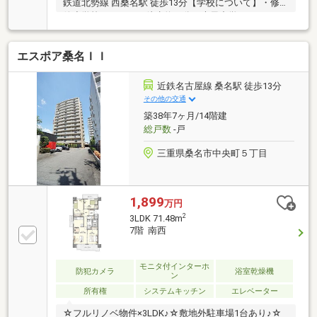
鉄道北勢線 西桑名駅 徒歩13分【学校について】・修
徳小学校 徒歩約６分・光風中学
校 徒歩約２０分【物件について】・ご家族
が集まるＬＤＫ＋洋室は約２２帖の広さ・２階 南向
エスポア桑名ＩＩ
きで陽当たりや風通し良好◎・キッチンは洗練された
デザインと高い耐久性グラフテクト、洗面台は高級ホ
テルのようなデザインのルミシスでこだわりのある設
近鉄名古屋線 桑名駅 徒歩13分
備・オートロック有りで安心・リフォーム 履歴（令和
その他の交通
2年8月施工：キッチン・洗面台・ユニットバス・トイ
築38年7ヶ月/14階建
レ・フローリング・クロス）
総戸数
-戸
三重県桑名市中央町５丁目
1,899
万円
2
3LDK 71.48m
7階 南西
モニタ付インターホ
防犯カメラ
浴室乾燥機
ン
所有権
システムキッチン
エレベーター
☆フルリノベ物件×3LDK♪☆敷地外駐車場1台あり♪☆