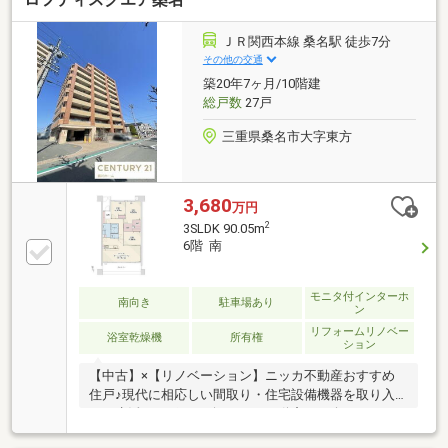
コン先行配管（洋室3）〇照明器具、建具 床：フロ
ーリング（遮音等級LL45、LDK、洋室、廊下）
ＪＲ関西本線 桑名駅 徒歩7分
フロアタイル（玄関、洗面室、トイレ） 壁天井：ク
その他の交通
ロス貼 室内クリーニング
築20年7ヶ月/10階建
総戸数
27戸
三重県桑名市大字東方
3,680
万円
2
3SLDK 90.05m
6階 南
モニタ付インターホ
南向き
駐車場あり
ン
リフォームリノベー
浴室乾燥機
所有権
ション
【中古】×【リノベーション】ニッカ不動産おすすめ
住戸♪現代に相応しい間取り・住宅設備機器を取り入
れ、生活をサポート致します♪不動産ご紹介からリノ
ベーションまで一貫サポートのニッカ不動産にお任せ