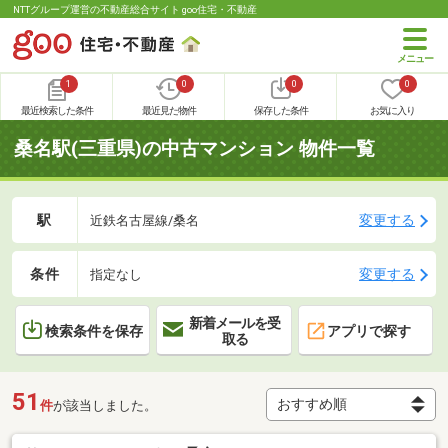
NTTグループ運営の不動産総合サイト goo住宅・不動産
1
0
0
0
最近検索した条件
最近見た物件
保存した条件
お気に入り
桑名駅(三重県)の中古マンション 物件一覧
駅
変更する
近鉄名古屋線/桑名
条件
変更する
指定なし
新着メールを受
検索条件を保存
アプリで探す
取る
51
件
が該当しました。