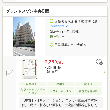
ら見える開放的な景色とポカポカの日差しに、毎日癒
やされそうです！◎ハウスクリーニング済でピカピカ
グランドメゾン中央公園
♪お手入れ不要で、すぐに綺麗なお部屋で新生活を始
められますよ！◇周辺環境◇徒歩5分圏内に施設充実
♪・アピタ桑名店：徒歩約5分（約400ｍ）・ファミリ
近鉄名古屋線 桑名駅 徒歩12分
ーマート桑名中央通店：徒歩約3分（約240ｍ）・ドラ
その他の交通
ッグスギヤマ桑名中央店：徒歩約3分（約200ｍ）・桑
築34年11ヶ月/9階建
名郵便局：徒歩約2分（約150ｍ）・桑名市役所：徒歩
総戸数
-戸
約6分（約450ｍ）
三重県桑名市中央町５
2,390
万円
2
4LDK 83.46m
1階 南西
駐車場あり
専用庭
所有権
リフォームリノベー
システムキッチン
食器洗浄乾燥機
ション
【中古】×【リノベーション】ニッカ不動産おすすめ
住戸♪現代に相応しい間取り・住宅設備機器を取り入
れ、生活をサポート致します♪不動産ご紹介からリノ