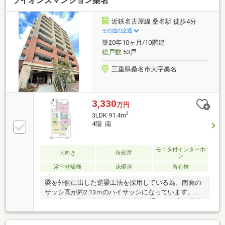
ライオンズマンション桑名
ード完備◆周辺の生活環境施設や公共交通機関が充実
※写真をクリックすると、詳細をご覧いただけます。
＝＝＝＝＝＝＝＝＝＝＝＝＝＝＝＝＝＝＝＝＝＝＝＝
近鉄名古屋線 桑名駅 徒歩4分
＝《実際に現地を体感してみませんか？》気になる点
その他の交通
はお気軽にお問い合わせください！事前にご予約いた
築20年10ヶ月/10階建
だくと、スムーズにご見学いただけます。＝＝＝＝＝
総戸数
53戸
＝＝＝＝＝＝＝＝＝＝＝＝＝＝＝＝＝＝＝＝
三重県桑名市大字桑名
3,330
万円
2
3LDK 91.4m
4階 南
モニタ付インターホ
南向き
角部屋
ン
浴室乾燥機
床暖房
所有権
梁を外側に出した逆梁工法を採用している為、南面の
サッシ高が約2.13ｍのハイサッシになっています。汚
れた空気を取り除くため、24時間を通じて一定の風量
を自動換気するシステムが採用されていますエントラ
ンスからお部屋まで、足元の段差が少ないフラットア