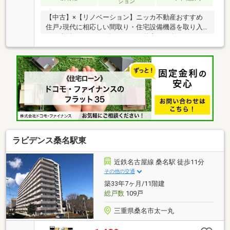
ション
【中古】×【リノベーション】ニッカ不動産おすすめ
住戸♪現代に相応しい間取り・住宅設備機器を取り入
れ、生活をサポート致します♪不動産ご紹介からリノ
ベーションまで一貫サポートのニッカ不動産にお任せ
下さい！＼＼家具や家電、住宅ローンに組込めます／
／▼お電話でのご予約、ご質問・お問合せはこちらま
で▼TEL：0120-18-7549【通話無料】ニッカ不動産
へ！～空家につき即日のご案内も可能！～お気兼ねな
くお問合せくださいませ。住宅ローンやリフォームの
ご相談も承ります！
ラビデンス桑名駅東
近鉄名古屋線 桑名駅 徒歩11分
その他の交通
築33年7ヶ月/11階建
総戸数
109戸
三重県桑名市太一丸