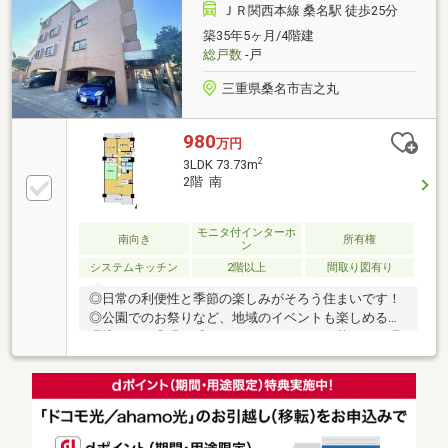
利な立地となっております。☆南面バルコニーのた
ＪＲ関西本線 桑名駅 徒歩25分
め、風通しがよく夏でも快適です！☆11階で周りが住
築35年5ヶ月/4階建
戸に囲まれているため、冬でも暖かいお部屋です！☆
総戸数
-戸
周辺施設☆・アピタ桑名店：徒歩約5分（約350ｍ）・
コメダ珈琲店 桑名中央通店：徒歩約2分（約100ｍ）・
三重県桑名市吉之丸
ファ
980
万円
2
3LDK 73.73m
2階 南
モニタ付インターホ
南向き
所有権
ン
システムキッチン
2階以上
間取り図有り
◎日常の利便性と季節の楽しみがそろう住まいです！
◎公園でのお祭りなど、地域のイベントも楽しめる住
環境です！◎緑を感じながら、のびのびと暮らせる環
境です！セブンイレブン桑名外堀店：約 697mスーパ
ー（全日食チェーン）スーパーしばしょう：約 714m
スギドラッグ 桑名東店：約 921mスーパーF☆MART：
約 924m立教小学校：約400ｍ