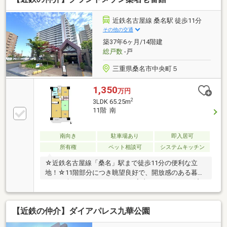
近鉄名古屋線 桑名駅 徒歩11分
その他の交通
築37年6ヶ月/14階建
総戸数
-戸
三重県桑名市中央町５
1,350
万円
2
3LDK 65.25m
11階 南
南向き
駐車場あり
即入居可
所有権
ペット相談可
システムキッチン
☆近鉄名古屋線「桑名」駅まで徒歩11分の便利な立
地！☆11階部分につき眺望良好で、開放感のある暮ら
しをお楽しみいただけます♪☆室内はクリーニング済
みのため、そのまま気持ちよくご入居いただけます！
☆マンション敷地内にはお子様が安心して遊べる公園
【近鉄の仲介】ダイアパレス九華公園
があり、子育て世帯にも嬉しい住環境です！☆スーパ
ーや病院も徒歩圏内に揃っており、日々の生活にも便