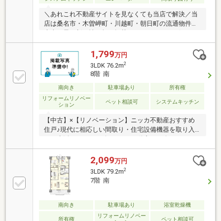
＼あれこれ不動産サイトを見なくても当店で解決／当
店は桑名市・木曽岬町・川越町・朝日町の流通物件の
大半を最・新・情・報で掲載！ほかのページで気にな
る物件もご相談ください。◆修徳小学校／光風中学校
◆Kバス「修徳小学校北」停まで徒歩約7分◆全居室収
1,799
万円
納完備◆南向きバルコニー◆カウンターキッチン※写
2
3LDK 76.2m
真をクリックすると、詳細をご覧いただけます。＝＝
8階 南
＝＝＝＝＝＝＝＝＝＝＝＝＝＝＝＝＝＝＝＝＝＝＝お
南向き
駐車場あり
所有権
客様のご都合に合わせてご案内します。お気軽にお問
い合わせください。＝＝＝＝＝＝＝＝＝＝＝＝＝＝＝
リフォームリノベー
ペット相談可
システムキッチン
ション
＝＝＝＝＝＝＝＝＝＝
【中古】×【リノベーション】ニッカ不動産おすすめ
住戸♪現代に相応しい間取り・住宅設備機器を取り入
れ、生活をサポート致します♪不動産ご紹介からリノ
ベーションまで一貫サポートのニッカ不動産にお任せ
下さい！＼＼家具や家電、住宅ローンに組込めます／
2,099
万円
／▼お電話でのご予約、ご質問・お問合せはこちらま
2
3LDK 79.2m
で▼TEL：0120-18-7549【通話無料】ニッカ不動産
7階 南
へ！～空家につき即日のご案内も可能！～お気兼ねな
くお問合せくださいませ。住宅ローンやリフォームの
ご相談も承ります！
南向き
駐車場あり
浴室乾燥機
リフォームリノベー
所有権
ペット相談可