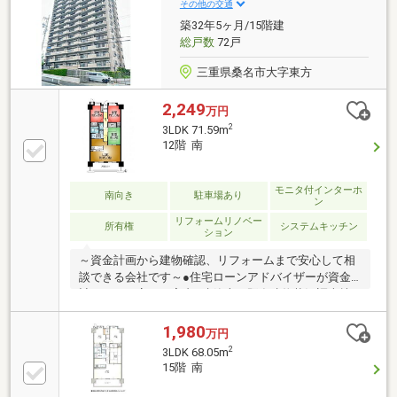
その他の交通
築32年5ヶ月/15階建
総戸数
72戸
三重県桑名市大字東方
2,249
万円
2
3LDK 71.59m
12階 南
モニタ付インターホ
南向き
駐車場あり
ン
リフォームリノベー
所有権
システムキッチン
ション
～資金計画から建物確認、リフォームまで安心して相
談できる会社です～●住宅ローンアドバイザーが資金
計画から丁寧にご案内●建築士、既存建物状況調査技
術者（インスペクション資格保有者）が物件をご案内
●中古住宅のメリットだけでなく注意点もわかりやす
1,980
万円
く説明●自社施工による高品質・低価格のリフォーム
2
3LDK 68.05m
提案、工事まで対応可●火災保険のご相談も可能
15階 南