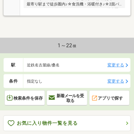
最寄り駅まで徒歩圏内♪☆食洗機・浴暖付き♪☆2面バ
ルコニー♪☆スーパー・ドラッグストアまでも徒歩圏
内♪☆各居室に収納あり♪☆精義小・光風中♪
1～22
棟
駅
変更する
近鉄名古屋線/桑名
条件
変更する
指定なし
新着メールを受
検索条件を保存
アプリで探す
取る
お気に入り物件一覧を見る