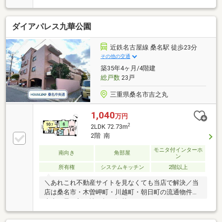
族の未来を描く、ゆとりの４ＬＤＫ。２８．８㎡の
広々バルコニーで朝の光と笑顔を育む。商業・医療施
ダイアパレス九華公園
設が充実し日々の安心が近くに。築３５年の落ち着き
が紡ぐ、上質な日常をここで。
近鉄名古屋線 桑名駅 徒歩23分
その他の交通
築35年4ヶ月/4階建
総戸数
23戸
三重県桑名市吉之丸
1,040
万円
2
2LDK 72.73m
2階 南
モニタ付インターホ
南向き
角部屋
ン
所有権
システムキッチン
2階以上
＼あれこれ不動産サイトを見なくても当店で解決／当
店は桑名市・木曽岬町・川越町・朝日町の流通物件の
大半を最・新・情・報で掲載！ほかのページで気にな
る物件もご相談ください。◆立教小学校／陽和中学校
◆三交バス「神明社前」停まで徒歩約2分◆全居室6帖