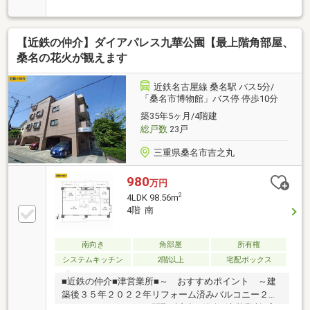
機、追い炊き機能付) ・トイレ交換(温水洗浄便座
付)・洗面化粧台交換(シャワーノズル付) ・建具交
換・クロス、フローリング貼替 ・クッションフロア
【近鉄の仲介】ダイアパレス九華公園【最上階角部屋、
貼替・シューズボックス交換 ・ハウスクリーニン
グ 他不動産ご紹介からリノベーションまで一貫サポ
桑名の花火が観えます
ートのニッカ不動産にお任せ下さい！
近鉄名古屋線 桑名駅 バス5分/
「桑名市博物館」バス停 停歩10分
築35年5ヶ月/4階建
総戸数
23戸
三重県桑名市吉之丸
980
万円
2
4LDK 98.56m
4階 南
南向き
角部屋
所有権
システムキッチン
2階以上
宅配ボックス
■近鉄の仲介■津営業所■～ おすすめポイント ～建
築後３５年２０２２年リフォーム済みバルコニー２
８．８０㎡４ＬＤＫの間取■近鉄の仲介■津営業所■家