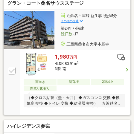
グラン・コート桑名サウスステージ
クセス仕様となっています（住戸内の玄関を除く）。
リビング・ダイニングの一部にはガス温水式床暖房が
入っています。クリーンな空気を保って足元から部屋
近鉄名古屋線 益生駅 徒歩5分
全体を暖めます。
その他の交通
築24年/7階建
総戸数
-戸
三重県桑名市大字本願寺
1,980
万円
2
4LDK 80.91m
3階 南
南向き
所有権
2階以上
間取り図有り
（◆クロス貼替（壁・天井） ◆ガスコンロ 交換 ◆換
気扇 交換 ◆トイレ 交換 ◆給湯器 交換） ☆近鉄名古
屋線「益生」駅 徒歩5分・三岐鉄道北勢線「馬道」
駅 徒歩3分 ☆益世小学校まで徒歩９分・ 光風中学
校まで徒歩14分
ハイレジデンス参宮