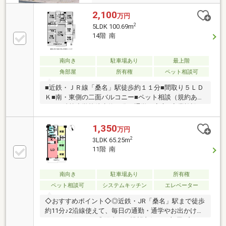
2,100
万円
2
5LDK 100.69m
14階 南
南向き
駐車場あり
最上階
角部屋
所有権
ペット相談可
■近鉄・ＪＲ線「桑名」駅徒歩約１１分■間取り５ＬＤ
Ｋ■南・東側の二面バルコニー■ペット相談（規約あ
り）■精義小学校徒歩約８分で通学も安心■商業施設・
市役所など周辺施設充実で便利な立地
1,350
万円
2
3LDK 65.25m
11階 南
南向き
駐車場あり
所有権
ペット相談可
システムキッチン
エレベーター
◇おすすめポイント◇◎近鉄・JR「桑名」駅まで徒歩
約11分♪2沿線使えて、毎日の通勤・通学やお出かけも
ラクラクですね！◎陽当り・眺望良好なお部屋♪窓か