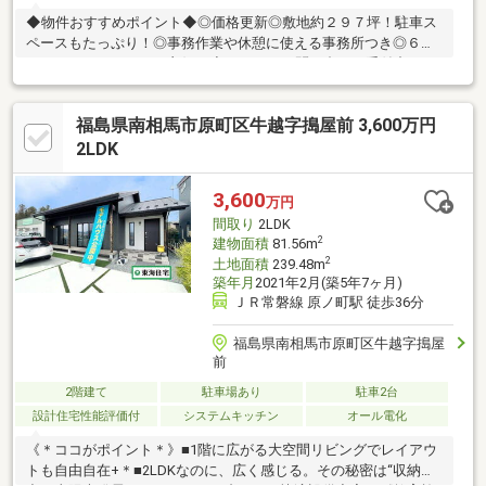
◆物件おすすめポイント◆◎価格更新◎敷地約２９７坪！駐車ス
ペースもたっぷり！◎事務作業や休憩に使える事務所つき◎６号
バイパスへもアクセス良好！◆LINEでもお問い合わせ受付中♪
ID⇒@e-concept_2《ご案内》事前にご連絡頂けるとお問合わせ物
件も含め、お客様の条件に合う物件をご紹介致します。当日のご
福島県南相馬市原町区牛越字搗屋前 3,600万円
内覧も対応しておりますので、お気軽にご相談ください。これか
ら住宅を探し始める方や、何から始めていいか分からない方で
2LDK
も、是非一度当店にご相談ください。住宅購入やローンに関する
不安やご要望など、経験豊富なスタッフが対応致します！
3,600
万円
間取り
2LDK
2
建物面積
81.56m
2
土地面積
239.48m
築年月
2021年2月(築5年7ヶ月)
ＪＲ常磐線 原ノ町駅 徒歩36分
福島県南相馬市原町区牛越字搗屋
前
2階建て
駐車場あり
駐車2台
設計住宅性能評価付
システムキッチン
オール電化
《＊ココがポイント＊》■1階に広がる大空間リビングでレイアウ
トも自由自在+＊■2LDKなのに、広く感じる。その秘密は“収納