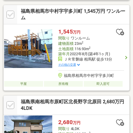
福島県相馬市中村字宇多川町 1,545万円 ワンルー
ム
1,545
万円
間取り
ワンルーム
2
建物面積
23m
2
土地面積
116.93m
築年月
2022年8月(築4年1ヶ月)
ＪＲ常磐線 相馬駅 徒歩13分
その他の交通
福島県相馬市中村字宇多川町
平屋
所有権
即入居可
福島県南相馬市原町区北長野字北原田 2,680万円
4LDK
2,680
万円
間取り
4LDK