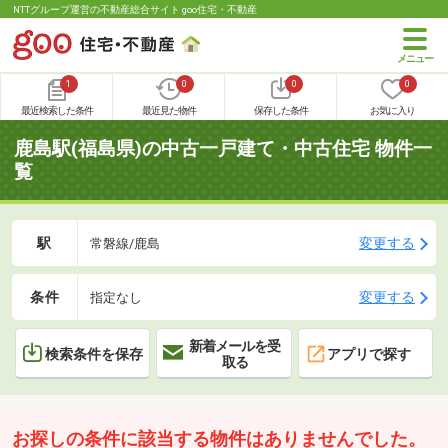
NTTグループ運営の不動産総合サイト goo住宅・不動産
1
0
0
0
最近検索した条件
最近見た物件
保存した条件
お気に入り
鹿島駅(福島県)の中古一戸建て・中古住宅 物件一
覧
駅
変更する
常磐線/鹿島
条件
変更する
指定なし
新着メールを受
検索条件を保存
アプリで探す
取る
お探しの条件に該当する物件はありませんでした。