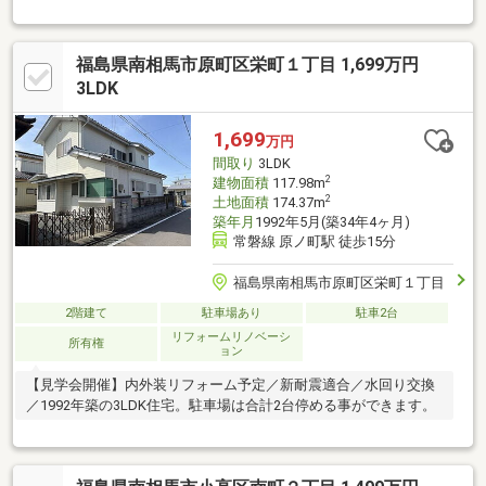
で徒歩19分（1.5ｋｍ）／閑静な住宅地／周辺交通量少なめ／
福島県南相馬市原町区栄町１丁目 1,699万円
3LDK
1,699
万円
間取り
3LDK
2
建物面積
117.98m
2
土地面積
174.37m
築年月
1992年5月(築34年4ヶ月)
常磐線 原ノ町駅 徒歩15分
福島県南相馬市原町区栄町１丁目
2階建て
駐車場あり
駐車2台
リフォームリノベーシ
所有権
ョン
【見学会開催】内外装リフォーム予定／新耐震適合／水回り交換
／1992年築の3LDK住宅。駐車場は合計2台停める事ができます。