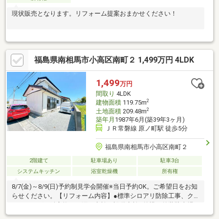
現状販売となります。リフォーム提案おまかせください！
福島県南相馬市小高区南町２ 1,499万円 4LDK
1,499
万円
間取り
4LDK
2
建物面積
119.75m
2
土地面積
209.48m
築年月
1987年6月(築39年3ヶ月)
ＪＲ常磐線 原ノ町駅 徒歩5分
福島県南相馬市小高区南町２
2階建て
駐車場あり
駐車3台
システムキッチン
浴室乾燥機
所有権
8/7(金)～8/9(日)予約制見学会開催※当日予約OK。ご希望日をお知
らせください。【リフォーム内容】●標準シロアリ防除工事、ク
リーニング、鍵交換、雨漏り点検、設備点検●外構・外装駐車場
拡張、屋根塗装、外壁塗装、植栽剪定、庭木伐採●水回りシステ