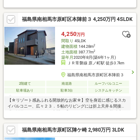
力”■太陽光発電・エアコンなど省エネ＆快適設備充実！《教育施
設》■石神第二小学校 徒歩15分(1149ｍ)■石神中学校 徒歩10分
(791ｍ)■よつば保育園 徒歩17分(1306ｍ)《生活施設》■イオンス
福島県南相馬市原町区本陣前３ 4,250万円 4SLDK
ーパーセンター 南相馬店 徒歩8分(603ｍ)■ミニストップ 原町石
神店 徒歩10分(774ｍ)■南相馬ジャスモール 徒歩13分(998m)■
南相馬市役所 車で4分(1455ｍ)
4,250
万円
間取り
4SLDK
2
建物面積
144.28m
2
土地面積
387.77m
築年月
2020年8月(築6年1ヶ月)
ＪＲ常磐線 原ノ町駅 徒歩3.7km
福島県南相馬市原町区本陣前３
2階建て
南道路
ルーフバルコニー
駐車場あり
駐車3台
システムキッチン
【☆リゾート感あふれる開放的なお家☆】空を身近に感じるスカ
イバルコニー、広々２３．５帖のリビングには折上天井＆間接照
明を採用したオシャレな空間。「ここに住みたい！」と必ず感じ
ていただける自信があります！３Fスカイバルコニーには水道付。
２階バルコニーはスクリーン格子付きで、周りの視線を気にせず
福島県南相馬市原町区陣ケ崎 2,980万円 3LDK
洗濯物を干せるプライベート空間。さらにバルコニーのすぐ横に
はママズルームを完備。リビングからの回遊動線で毎日の移動も