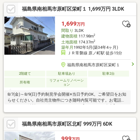
ムキッチン交換、ユニットバス交換、トイレ交換、洗面化粧台交
福島県南相馬市原町区栄町１ 1,699万円 3LDK
換●内装間取変更、玄関扉交換、室内ドア（一部）交換、床材上
張り、シューズボックス交換、クロス張替え●その他設備インタ
ーホン設置、火災警報器設置、照明器具交換【おすすめポイン
1,699
万円
ト】・本物件は条件により住宅ローン減税が適用されます
間取り
3LDK
2
建物面積
117.98m
2
土地面積
174.37m
築年月
1992年5月(築34年4ヶ月)
ＪＲ常磐線 原ノ町駅 徒歩15分
福島県南相馬市原町区栄町１
2階建て
駐車場あり
駐車2台
リフォームリノベーシ
所有権
ョン
8/7(金)～8/9(日)予約制見学会開催※当日予約OK。ご希望日をお知
らせください。自社売主物件につき随時内覧可能です。お電話か
メールでご希望日をお知らせください。【リフォーム内容】●シ
ロアリ工防除工事、クリーニング、鍵交換、雨漏り点検、設備点
検●外構・外装駐車場整地、外壁塗装●水回りシステムキッチン交
福島県南相馬市原町区北町 999万円 6DK
換、ユニットバス交換、トイレ交換、洗面化粧台交換●内装間取
変更、玄関扉交換、室内ドア交換、床材上張り・張替え、シュー
ズボックス交換、クロス張替え●その他設備インターホン設置、
999
万円