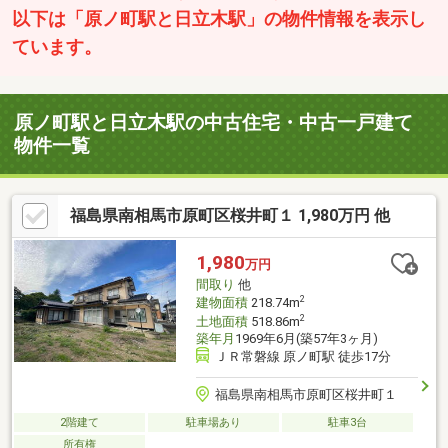
以下は「原ノ町駅と日立木駅」の物件情報を表示し
ています。
原ノ町駅と日立木駅の中古住宅・中古一戸建て
物件一覧
福島県南相馬市原町区桜井町１ 1,980万円 他
1,980
万円
間取り
他
2
建物面積
218.74m
2
土地面積
518.86m
築年月
1969年6月(築57年3ヶ月)
ＪＲ常磐線 原ノ町駅 徒歩17分
福島県南相馬市原町区桜井町１
2階建て
駐車場あり
駐車3台
所有権