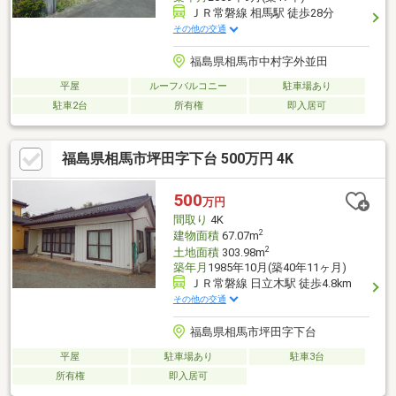
ＪＲ常磐線 相馬駅 徒歩28分
その他の交通
福島県相馬市中村字外並田
平屋
ルーフバルコニー
駐車場あり
駐車2台
所有権
即入居可
福島県相馬市坪田字下台 500万円 4K
500
万円
間取り
4K
2
建物面積
67.07m
2
土地面積
303.98m
築年月
1985年10月(築40年11ヶ月)
ＪＲ常磐線 日立木駅 徒歩4.8km
その他の交通
福島県相馬市坪田字下台
平屋
駐車場あり
駐車3台
所有権
即入居可