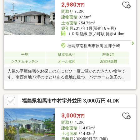
スムーズ。無駄のない効率的な間取りが、忙しい毎日をそっとサ
2,980
万円
ポートしてくれます。
間取り
3LDK
2
建物面積
87.5m
2
土地面積
254.72m
築年月
2017年1月(築9年8ヶ月)
ＪＲ常磐線 原ノ町駅 徒歩4.1km
福島県南相馬市原町区陣ケ崎
平屋
駐車場あり
駐車3台
システムキッチン
オール電化
浴室乾燥機
人気の平屋住宅をお探しの方にぜひ一度ご覧いただきたい物件で
す。南西角地77坪のゆとりある敷地に建つ、パナホーム施工の軽
量鉄骨造平屋住宅。築9年と室内の状態も良好で、廊下を省いた無
駄のない間取りは、図面だけでは伝わらない住みやすさを実感し
ていただけます。陽当たりや開放感、室内のきれいな状態、生活
福島県相馬市中村字外並田 3,000万円 4LDK
動線の良さなどは、実際に現地をご覧いただくことでより魅力を
感じていただけます。ぜひ一度、現地をご見学いただき、この住
まいの快適さをご体感ください。
3,000
万円
間取り
4LDK
2
建物面積
114.87m
2
土地面積
314.43m
築年月
2009年9月(築17年)