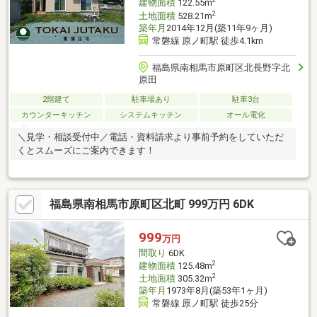
2
建物面積
122.55m
2
土地面積
528.21m
築年月
2014年12月(築11年9ヶ月)
常磐線 原ノ町駅 徒歩4.1km
福島県南相馬市原町区北長野字北
原田
2階建て
駐車場あり
駐車3台
カウンターキッチン
システムキッチン
オール電化
＼見学・相談受付中／電話・資料請求より事前予約をしていただ
くとスムーズにご案内できます！
福島県南相馬市原町区北町 999万円 6DK
999
万円
間取り
6DK
2
建物面積
125.48m
2
土地面積
305.32m
築年月
1973年8月(築53年1ヶ月)
常磐線 原ノ町駅 徒歩25分