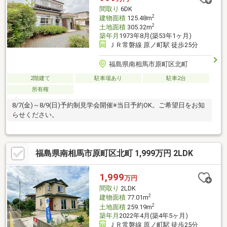
火災警報器設置、照明器具交換
間取り
6DK
2
建物面積
125.48m
2
土地面積
305.32m
築年月
1973年8月(築53年1ヶ月)
ＪＲ常磐線 原ノ町駅 徒歩25分
福島県南相馬市原町区北町
2階建て
駐車場あり
駐車2台
所有権
8/7(金)～8/9(日)予約制見学会開催※当日予約OK。ご希望日をお知
らせください。
福島県南相馬市原町区北町 1,999万円 2LDK
1,999
万円
間取り
2LDK
2
建物面積
77.01m
2
土地面積
259.19m
築年月
2022年4月(築4年5ヶ月)
ＪＲ常磐線 原ノ町駅 徒歩25分