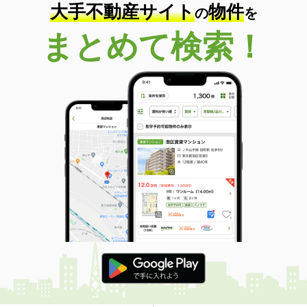
大手不動産サイト
物件
の
を
まとめて検索！