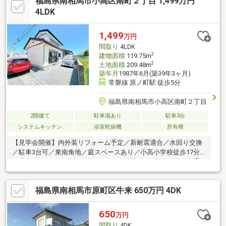
福島県南相馬市小高区南町２丁目 1,499万円
4LDK
1,499
万円
間取り
4LDK
2
建物面積
119.75m
2
土地面積
209.48m
築年月
1987年6月(築39年3ヶ月)
常磐線 原ノ町駅 徒歩5分
福島県南相馬市小高区南町２丁目
2階建て
駐車場あり
駐車3台
システムキッチン
浴室乾燥機
所有権
【見学会開催】内外装リフォーム予定／新耐震適合／水回り交換
／駐車3台可／東南角地／庭スペースあり／小高小学校徒歩17分
／小高ストアまで徒歩14分（2ｋｍ）／閑静な住宅地／周辺交通
量少なめ
福島県南相馬市原町区牛来 650万円 4DK
650
万円
間取り
4DK