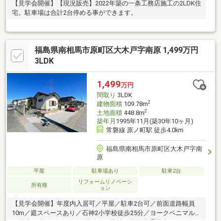
【見学会開催】【現況販売】2022年築の一条工務店施工の2LDK住
宅。駐車場は合計2台停める事ができます。
福島県南相馬市原町区大木戸字南原 1,499万円
3LDK
1,499
万円
間取り
3LDK
2
建物面積
109.78m
2
土地面積
448.8m
築年月
1995年11月(築30年10ヶ月)
常磐線 原ノ町駅 徒歩4.0km
福島県南相馬市原町区大木戸字南
原
平屋
駐車場あり
駐車2台
リフォームリノベーシ
所有権
ョン
【見学会開催】年度内入居可／平屋／駐車2台可／前面道路幅員
10m／庭スペースあり／石神2小学校徒歩25分／ヨークベニマルま