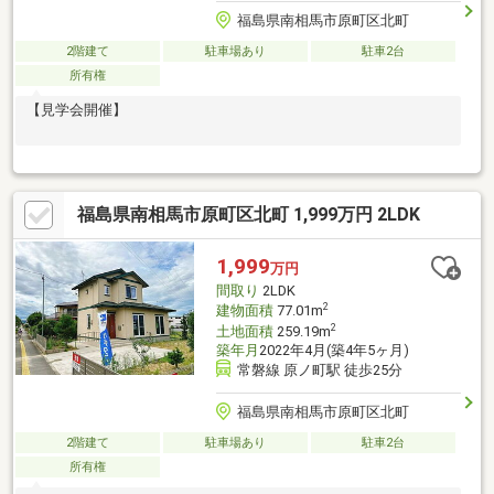
福島県南相馬市原町区北町
2階建て
駐車場あり
駐車2台
所有権
【見学会開催】
福島県南相馬市原町区北町 1,999万円 2LDK
1,999
万円
間取り
2LDK
2
建物面積
77.01m
2
土地面積
259.19m
築年月
2022年4月(築4年5ヶ月)
常磐線 原ノ町駅 徒歩25分
福島県南相馬市原町区北町
2階建て
駐車場あり
駐車2台
所有権