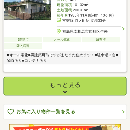
2
建物面積
101.02m
2
土地面積
200.81m
築年月
1985年11月(築40年10ヶ月)
常磐線 原ノ町駅 徒歩33分
福島県南相馬市原町区牛来
2階建て
オール電化
所有権
即入居可
■オール電化■再建築可能ですがまだまだ住めます！■駐車場３台■
物置あり■コンテナあり
もっと見る
お気に入り物件一覧を見る