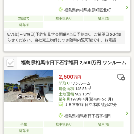
福島県南相馬市原町区北町
2階建て
駐車場あり
駐車2台
所有権
8/7(金)～8/9(日)予約制見学会開催※当日予約OK。ご希望日をお知
らせください。自社売主物件につき随時内覧可能です。お電話か
メールでご希望日をお知らせください。【リフォーム内容】クリ
ーニング、雨漏り点検、設備点検【おすすめポイント】・本物件
は条件により住宅ローン減税が適用されます。・雨漏り、構造上
福島県相馬市日下石字福田 2,500万円 ワンルーム
主要な部分の欠陥や・腐食、給排水管の故障や漏水についてお引
渡しより２年間保証。・お客様に合わせたローンの組み方や金融
機関をご提案。住宅ローンが初めての方でもお気軽にご相談くだ
2,500
万円
さい。
間取り
ワンルーム
2
建物面積
148.83m
2
土地面積
982.15m
築年月
1978年4月(築48年5ヶ月)
ＪＲ常磐線 日立木駅 徒歩27分
福島県相馬市日下石字福田
平屋
駐車場あり
駐車3台
所有権