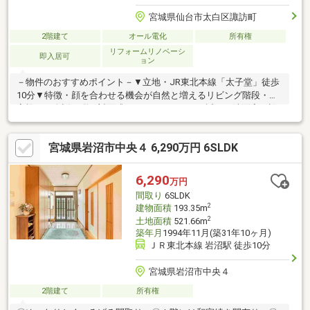
宮城県仙台市太白区諏訪町
2階建て
オール電化
所有権
リフォームリノベーシ
即入居可
ョン
－物件のおすすめポイント－▼立地・JR東北本線「太子堂」徒歩
10分▼特徴・顔を合わせる機会が自然と増えるリビング階段・ご
家族との会話が弾む対面式キッチン・キッチン近くに洗面室を設
置、家事動線に配慮・約6.8帖の洋室にWIC有・駐車2台可能(車種
による)▼2026年6月室内リフォーム内容【張替】壁、天井クロス
宮城県岩沼市中央４ 6,290万円 6SLDK
(玄関・LDK・洗面脱衣室・全洋室4室 他)【その他】ハウスクリー
ニング 他▼周辺環境・COOP MIYAGI太子堂店 徒歩6分(約450m)■
ご希望の住まい探しをお手伝いします ━━━━━・・・物件の詳
6,290
万円
細・ご相談はお気軽にお問い合わせください。
間取り
6SLDK
2
建物面積
193.35m
2
土地面積
521.66m
築年月
1994年11月(築31年10ヶ月)
ＪＲ東北本線 岩沼駅 徒歩10分
宮城県岩沼市中央４
2階建て
所有権