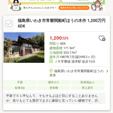
ださい。
福島県いわき市常磐関船町ほうの木作 1,200万円
6DK
1,200
万円
間取り
6DK
2
建物面積
171.5m
2
土地面積
520.17m
築年月
1987年7月(築39年2ヶ月)
ＪＲ常磐線 湯本駅 徒歩12分
福島県いわき市常磐関船町ほうの
木作
平屋
都市ガス
駐車場あり
駐車3台
所有権
即入居可
平家で５１坪なんて、そもそもよほど目にすることありません
が、造りもとても贅沢でまさに豪邸と言っていい建物です。沢山
の本格木造建築のお家を見て来ましたが、天井の高さは過去一番
かなと思える高さで開放感有。