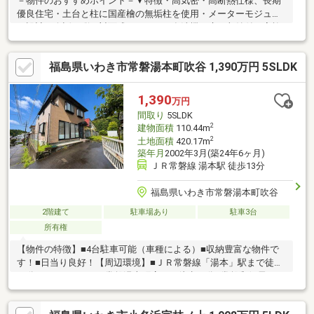
－物件のおすすめポイント－▼特徴・高気密・高断熱仕様、長期
優良住宅・土台と柱に国産檜の無垢柱を使用・メーターモジュー
ル設計・会話が弾む対面式キッチン、食洗機・床下収納付・家族
とお顔を合わせやすいリビング階段・2階洋室は約4.1帖の2部屋に
間仕切り可能(別途要費用)・スキップフロア・フリースペースは
福島県いわき市常磐湯本町吹谷 1,390万円 5SLDK
多目的に利用可能・全居室収納付・玄関にエントランスクローク
を設置・並列駐車2台可能(車種による)▼周辺環境・業務スーパー
名取増田店 徒歩4分(約260m)■ ご希望の住まい探しをお手伝いし
1,390
万円
ます ━━━━━・・・物件の詳細・ご相談はお気軽にお問い合わ
間取り
5SLDK
せください。
2
建物面積
110.44m
2
土地面積
420.17m
築年月
2002年3月(築24年6ヶ月)
ＪＲ常磐線 湯本駅 徒歩13分
福島県いわき市常磐湯本町吹谷
2階建て
駐車場あり
駐車3台
所有権
【物件の特徴】■4台駐車可能（車種による）■収納豊富な物件で
す！■日当り良好！【周辺環境】■ＪＲ常磐線「湯本」駅まで徒歩
15分■ローソンいわき常磐湯本町店まで徒歩13分■常磐郵便局まで
徒歩11分当社は、お客様に寄り添った丁寧な対応を心がけていま
す。ぜひお気軽にお問い合わせください。また、住宅ローンに関