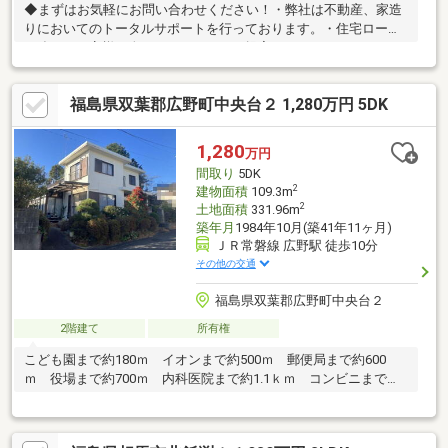
◆まずはお気軽にお問い合わせください！・弊社は不動産、家造
りにおいてのトータルサポートを行っております。・住宅ローン
に強く、お客様一人ひとりにあったご提案をさせていただきま
す。・スタッフ一同、誠心誠意ご対応させていただきます！◆経
験知識が豊富なスタッフが在籍！迅速な対応を心掛けておりま
福島県双葉郡広野町中央台２ 1,280万円 5DK
す。・お問合せを受けてから即日ご対応をさせていただきま
す。・その他物件情報も多数ございます！お気軽にお問い合わせ
ください。
1,280
万円
間取り
5DK
2
建物面積
109.3m
2
土地面積
331.96m
築年月
1984年10月(築41年11ヶ月)
ＪＲ常磐線 広野駅 徒歩10分
その他の交通
福島県双葉郡広野町中央台２
2階建て
所有権
こども園まで約180ｍ イオンまで約500ｍ 郵便局まで約600
ｍ 役場まで約700ｍ 内科医院まで約1.1ｋｍ コンビニまで約
1.4ｋｍ