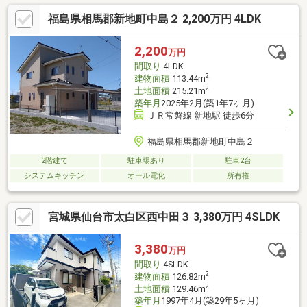
福島県相馬郡新地町中島２ 2,200万円 4LDK
2,200
万円
間取り
4LDK
2
建物面積
113.44m
2
土地面積
215.21m
築年月
2025年2月(築1年7ヶ月)
ＪＲ常磐線 新地駅 徒歩6分
福島県相馬郡新地町中島２
2階建て
駐車場あり
駐車2台
システムキッチン
オール電化
所有権
宮城県仙台市太白区西中田３ 3,380万円 4SLDK
3,380
万円
間取り
4SLDK
2
建物面積
126.82m
2
土地面積
129.46m
築年月
1997年4月(築29年5ヶ月)