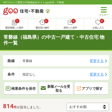
NTTグループ運営の不動産総合サイト goo住宅・不動産
1
0
0
0
最近検索した条件
最近見た物件
保存した条件
お気に入り
常磐線（福島県）の中古一戸建て・中古住宅 物
件一覧
路線
変更する
常磐線
条件
変更する
指定なし
新着メールを受
検索条件を保存
アプリで探す
取る
814
件
が該当しました。