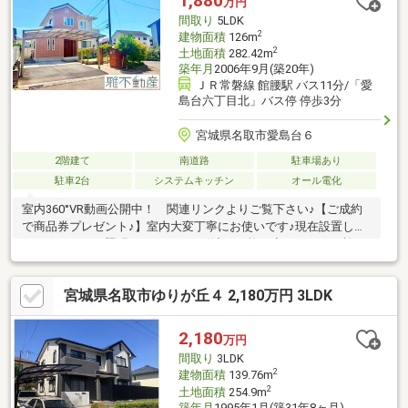
1,880
万円
ドレジデンシャル東日本へお任せください０１２０－７０１－６
間取り
5LDK
０３までお気軽にお問い合わせください。
2
建物面積
126m
2
土地面積
282.42m
築年月
2006年9月(築20年)
ＪＲ常磐線 館腰駅 バス11分/「愛
島台六丁目北」バス停 停歩3分
宮城県名取市愛島台６
2階建て
南道路
駐車場あり
駐車2台
システムキッチン
オール電化
室内360°VR動画公開中！ 関連リンクよりご覧下さい♪【ご成約
で商品券プレゼント♪】室内大変丁寧にお使いです♪現在設置して
いるエアコンや照明はそのままお引渡し可能！◆タマホーム施工
オール電化住宅◆敷地面積約85坪 南西角地◆収納豊富な５
LDK◆2021年9月 食洗器設置◆2020年9月 給湯器入替◆メータ
宮城県名取市ゆりが丘４ 2,180万円 3LDK
ーモジュール施工(尺モジュールより幅が広い♪)◆玄関ホール広々
で解放感♪◆２部屋に繋がる広いバルコニー◆カップボード◆た
っぷり収納のパントリー◆LDK＋洋室で19.3帖◆小学校スクール
2,180
万円
バスあり◆中学校バス運賃補助制度etc…
間取り
3LDK
2
建物面積
139.76m
2
土地面積
254.9m
築年月
1995年1月(築31年8ヶ月)