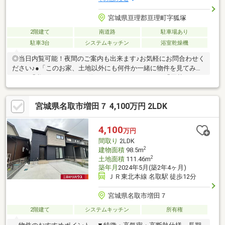
宮城県亘理郡亘理町字狐塚
2階建て
南道路
駐車場あり
駐車3台
システムキッチン
浴室乾燥機
◎当日内覧可能！夜間のご案内も出来ます♪お気軽にお問合わせく
ださい♪●「このお家、土地以外にも何件か一緒に物件を見てみた
い」●「私はローンいくら借りられるのだろう？」●「買替えなの
で、自宅がいくらで売却できるか知りたい」 ●「車のローン
があるけど大丈夫かな？」●「頭金は、どれくらいないと買えな
宮城県名取市増田７ 4,100万円 2LDK
いの？」●「自営業者はローン通りにくいって本当？」などな
ど、住宅購入はわからないことばかり・・・。ご安心くださ
い！！お力になれる事がございましたら、誠心誠意 お手伝いを
4,100
万円
させていただきます。◇◆◇◆建チョク不動産◆◇◆◇にお任
間取り
2LDK
せ下さい！
2
建物面積
98.5m
2
土地面積
111.46m
築年月
2024年5月(築2年4ヶ月)
ＪＲ東北本線 名取駅 徒歩12分
宮城県名取市増田７
2階建て
システムキッチン
所有権