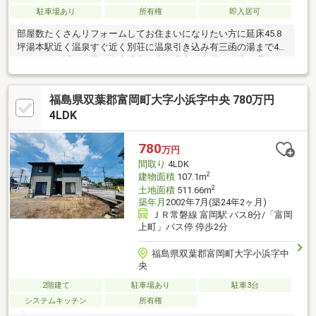
駐車場あり
所有権
即入居可
部屋数たくさんリフォームしてお住まいになりたい方に延床45.8
坪湯本駅近く温泉すぐ近く別荘に温泉引き込み有三函の湯まで40
ｍコンビニ近く三函の街中湯本一小、湯本一中現況引渡し温泉に
毎日行きたい方に
福島県双葉郡富岡町大字小浜字中央 780万円
4LDK
780
万円
間取り
4LDK
2
建物面積
107.1m
2
土地面積
511.66m
築年月
2002年7月(築24年2ヶ月)
ＪＲ常磐線 富岡駅 バス8分/「富岡
上町」バス停 停歩2分
福島県双葉郡富岡町大字小浜字中
央
2階建て
駐車場あり
駐車3台
システムキッチン
所有権