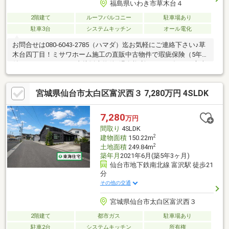
福島県いわき市草木台４
2階建て
ルーフバルコニー
駐車場あり
駐車3台
システムキッチン
オール電化
お問合せは080-6043-2785（ハマダ）迄お気軽にご連絡下さい♪草
木台四丁目！ミサワホーム施工の直販中古物件で瑕疵保険（5年）
付き♪ミサワホームの直接販売物件♪温泉権利20万円 毎月15立米
まで12000円/月（各種税別）で温泉利用可能♪毎日の疲れを温泉
で癒してはいかがでしょうか？PM2.5等の小さな物質を捕集する
宮城県仙台市太白区富沢西３ 7,280万円 4SLDK
24時間セントラル換気システム搭載。オール電化で火災の心配も
ありません♪6人掛けのダイニングテーブル付き♪耐震・高気密の
ミサワホームの住宅はいかがでしょうか？築25年のリホーム個所
7,280
万円
多数の大変綺麗なお家です！ご内覧のお問合せお待ちいたしてお
間取り
4SLDK
ります♪
2
建物面積
150.22m
2
土地面積
249.84m
築年月
2021年6月(築5年3ヶ月)
仙台市地下鉄南北線 富沢駅 徒歩21
分
その他の交通
宮城県仙台市太白区富沢西３
2階建て
都市ガス
駐車場あり
駐車2台
システムキッチン
所有権