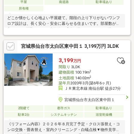
平屋
南道路
駐車場あり
所有権
どこか懐かしく心地よい平屋建て。階段の上り下りがないワンフ
ロア設計は、長く安心・安全に暮らせる住まいです。部屋数が豊
富な4DKの間取りです。本物件は「現況渡し」でのお引き渡しに
なります。その分価格が抑えられており、浮いた予算をリフォー
ムやDIYに回せるのが最大の魅力です！ ※仲介業者様を通しての
宮城県仙台市太白区東中田１ 3,199万円 3LDK
お取引になります。
3,199
万円
間取り
3LDK
2
建物面積
100.19m
2
土地面積
140.02m
築年月
2020年3月(築6年6ヶ月)
ＪＲ東北本線 南仙台駅 徒歩27分
宮城県仙台市太白区東中田１
2階建て
都市ガス
駐車場あり
駐車2台
システムキッチン
浴室乾燥機
《リフォーム内容》２０２６年８月完了予定・クロス張替え・コ
ンロ交換・畳表替え・室内クリーニング・白蟻点検▼物件見学