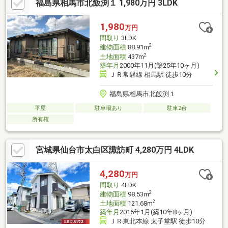
福島県相馬市北飯渕１ 1,980万円 3LDK
1,980
万円
間取り
3LDK
2
建物面積
88.91m
2
土地面積
437m
築年月
2000年11月(築25年10ヶ月)
ＪＲ常磐線 相馬駅 徒歩10分
福島県相馬市北飯渕１
平屋
駐車場あり
駐車2台
所有権
宮城県仙台市太白区諏訪町 4,280万円 4LDK
4,280
万円
間取り
4LDK
2
建物面積
98.53m
2
土地面積
121.68m
築年月
2016年1月(築10年8ヶ月)
ＪＲ東北本線 太子堂駅 徒歩10分