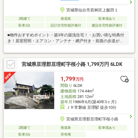
宮城県仙台市若林区上飯田１
2階建て
南道路
駐車場あり
駐車2台
設計住宅性能評価付
建設住宅性能評価付
■物件おすすめポイント・築3年の築浅住宅！・お買い得な特典付
き！居室照明・エアコン・アンテナ・網戸付き・前面の歩道が幅
広なのでお子様も安心♪駐車も楽々♪・そのままお住まいになるこ
とも可能です♪※現在居住中の為、ご内覧ご希望の方は事前にご連
絡ください。■周辺環境・アクセス・七十七銀行 徒歩4分・沖野
宮城県亘理郡亘理町字桜小路 1,799万円 6LDK
東小学校 徒歩11分・沖野中学校 徒歩15分・ミニストップ
徒歩4分・COOP 徒歩11分《ご内覧大歓迎です！》●ご内覧の
集合は、物件現地・お迎え・店舗などご指定ください♪●平日のお
1,799
万円
仕事終わりや土日・祝日のご内覧も大歓迎です！時間や日にちは
間取り
6LDK
調整いたします。
2
建物面積
174.44m
2
土地面積
281.12m
築年月
1986年6月(築40年3ヶ月)
ＪＲ常磐線 亘理駅 徒歩10分
宮城県亘理郡亘理町字桜小路
2階建て
南道路
駐車場あり
駐車3台
所有権