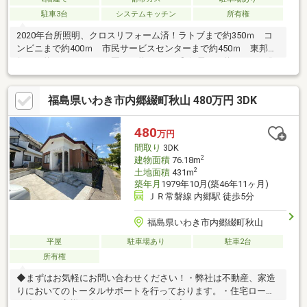
駐車3台
システムキッチン
所有権
2020年台所照明、クロスリフォーム済！ラトブまで約350ｍ コ
ンビニまで約400ｍ 市民サービスセンターまで約450ｍ 東邦銀
行まで約650ｍ こども園まで約700ｍ 郵便局まで約900ｍ 総
合病院まで約1.0ｋｍ ダイユーエイトまで約1.2ｋｍ 小学校ま
で約750ｍ 中学校まで約900ｍ ※北東側一部土砂災害警戒区
福島県いわき市内郷綴町秋山 480万円 3DK
域 ※埋蔵文化財包蔵地
480
万円
間取り
3DK
2
建物面積
76.18m
2
土地面積
431m
築年月
1979年10月(築46年11ヶ月)
ＪＲ常磐線 内郷駅 徒歩5分
福島県いわき市内郷綴町秋山
平屋
駐車場あり
駐車2台
所有権
◆まずはお気軽にお問い合わせください！・弊社は不動産、家造
りにおいてのトータルサポートを行っております。・住宅ローン
に強く、お客様一人ひとりにあったご提案をさせていただきま