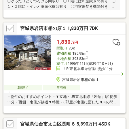
〇ゆったりとくつろげる間取り 〇１階には和室続き間有り 〇
１・２階にトイレと洗面化粧台有り 〇浴室追焚き機能付き 〇
キッチンのコンロはＩＨクッキングヒーター採用 〇食洗機付
き 〇浴室換気乾燥機付き 〇室内がスッキリと見えるビルトイ
ンエアコン採用 〇駐車スペース３台分有り（内２台分はカーポ
宮城県岩沼市相の原１ 1,830万円 7DK
ート付き） 〇岩沼駅まで平坦 ■ライフインフォメーション○ サ
ンドラッグ岩沼相の原店 徒歩２分 約110m○ 仙南信用金庫岩沼
支店 徒歩４分 約260m○ ファミリーマート岩沼中央四丁目店
1,830
万円
徒歩４分 約260m○ 本郷医院 徒歩５分 約330m○ 岩沼相の原
間取り
7DK
郵便局 徒歩８分 約570m
2
建物面積
185.98m
2
土地面積
393.83m
築年月
1996年11月(築29年10ヶ月)
ＪＲ東北本線 岩沼駅 徒歩11分
宮城県岩沼市相の原１
2階建て
所有権
－物件のおすすめポイント－▼立地・JR東北本線「岩沼」駅 徒歩
11分・西側・南側が接道▼特徴・6部屋が南側に面した7DKの間取
り・1階に床の間・書斎付の和室有・ご家族やご友人との交流の場
としても利用できる縁側・バーベキューなど楽しみが広がる南庭
有・駐車並列2台可能(車種による)▼設備・各階にトイレ・洗面所
宮城県仙台市太白区長町６ 5,890万円 4SDK
があり、ゆとりをもって利用可能▼周辺環境・岩沼市立岩沼北中