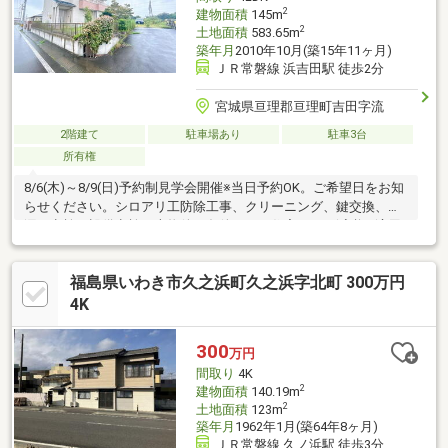
2
建物面積
145m
2
土地面積
583.65m
築年月
2010年10月(築15年11ヶ月)
ＪＲ常磐線 浜吉田駅 徒歩2分
宮城県亘理郡亘理町吉田字流
2階建て
駐車場あり
駐車3台
所有権
8/6(木)～8/9(日)予約制見学会開催※当日予約OK。ご希望日をお知
らせください。シロアリ工防除工事、クリーニング、鍵交換、雨
漏り点検、設備点検・本物件は条件により住宅ローン減税が適用
されます。・シロアリ防除工事施工後5年間保証。・お客様に合わ
せたローンの組み方や金融機関をご提案。住宅ローンが初めての
福島県いわき市久之浜町久之浜字北町 300万円
方でもお気軽にご相談ください。
4K
300
万円
間取り
4K
2
建物面積
140.19m
2
土地面積
123m
築年月
1962年1月(築64年8ヶ月)
ＪＲ常磐線 久ノ浜駅 徒歩3分