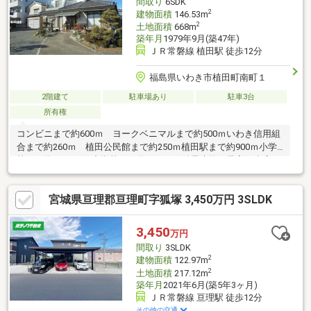
間取り
6SDK
2
建物面積
146.53m
2
土地面積
668m
築年月
1979年9月(築47年)
ＪＲ常磐線 植田駅 徒歩12分
福島県いわき市植田町南町１
2階建て
駐車場あり
駐車3台
所有権
コンビニまで約600ｍ ヨークベニマルまで約500ｍいわき信用組
合まで約260ｍ 植田公民館まで約250ｍ植田駅まで約900ｍ小学
校まで約1.4ｋｍ 中学校まで約1.4ｋｍ※付属建物 居宅・倉庫
1階 39.35㎡ 2階 37.26㎡※上記他に未登記建物あり
宮城県亘理郡亘理町字狐塚 3,450万円 3SLDK
3,450
万円
間取り
3SLDK
2
建物面積
122.97m
2
土地面積
217.12m
築年月
2021年6月(築5年3ヶ月)
ＪＲ常磐線 亘理駅 徒歩12分
その他の交通