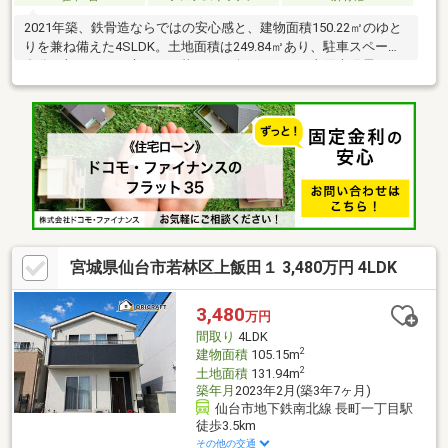
2021年築、鉄骨造ならではの安心感と、建物面積150.22㎡のゆと
りを兼ね備えた4SLDK。土地面積は249.84㎡あり、駐車スペース2
台分に加えて、お庭のある暮らしも楽しめます。太陽光発電シス
テム、IHクッキングヒーター、対面式オープンキッチン、追焚機
能付き浴室など、毎日の快適性を高める設備も充実。ウォークイ
ンクローゼットや納戸、全居室収納を備え、衣類や季節用品もす
っきり整理できます。前面道路は幅員約6m、接道間口は約15m
で、車の出入りにも配慮された敷地です。居住中のため、ご見学
は事前予約制となります。住宅ローンやお住み替えのご相談もお
気軽にお問い合わせください。
宮城県仙台市若林区上飯田１ 3,480万円 4LDK
3,480
万円
間取り
4LDK
2
建物面積
105.15m
2
土地面積
131.94m
築年月
2023年2月(築3年7ヶ月)
仙台市地下鉄南北線 長町一丁目駅
徒歩3.5km
その他の交通