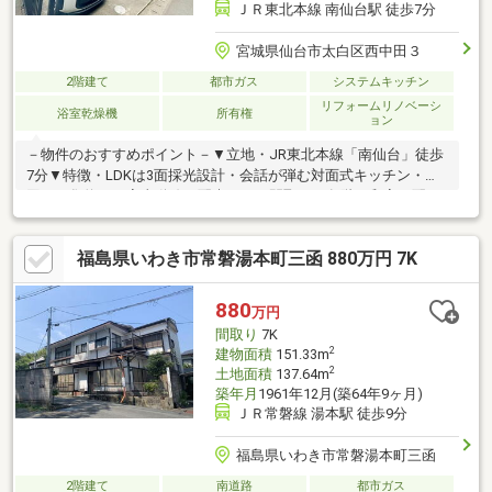
ＪＲ東北本線 南仙台駅 徒歩7分
宮城県仙台市太白区西中田３
2階建て
都市ガス
システムキッチン
リフォームリノベーシ
浴室乾燥機
所有権
ョン
－物件のおすすめポイント－▼立地・JR東北本線「南仙台」徒歩
7分▼特徴・LDKは3面採光設計・会話が弾む対面式キッチン・水
回りを集約した家事動線に配慮された間取り・各階に和室を配
置、広縁やバルコニー付・2階に納戸とゆとりある収納有▼設備・
食洗機・IHコンロ・浴室乾燥機▼2017年12月室内リフォーム履歴
福島県いわき市常磐湯本町三函 880万円 7K
【交換】システムキッチン、UB、1階トイレ 等【張替】壁・天井
クロス(1階各居室・廊下)▼周辺環境・西友南仙台店 徒歩2分(約
120m)■ ご希望の住まい探しをお手伝いします ━━━━━・・・
880
万円
物件の詳細・ご相談はお気軽にお問い合わせください。
間取り
7K
2
建物面積
151.33m
2
土地面積
137.64m
築年月
1961年12月(築64年9ヶ月)
ＪＲ常磐線 湯本駅 徒歩9分
福島県いわき市常磐湯本町三函
2階建て
南道路
都市ガス