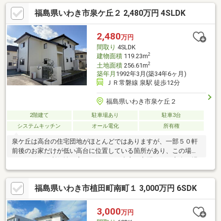
福島県いわき市泉ケ丘２ 2,480万円 4SLDK
2,480
万円
間取り
4SLDK
2
建物面積
119.23m
2
土地面積
256.61m
築年月
1992年3月(築34年6ヶ月)
ＪＲ常磐線 泉駅 徒歩12分
福島県いわき市泉ケ丘２
2階建て
駐車場あり
駐車3台
システムキッチン
オール電化
所有権
泉ケ丘は高台の住宅団地がほとんどではありますが、一部５０軒
前後のお家だけが低い高台に位置している箇所があり、この場所
だけはとても利便性が高く、なおかつ水害の心配のない安全な場
所となっています。
福島県いわき市植田町南町１ 3,000万円 6SDK
3,000
万円