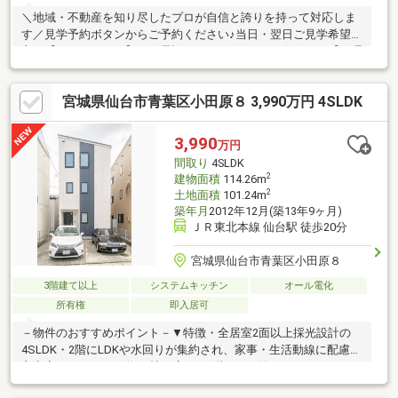
＼地域・不動産を知り尽したプロが自信と誇りを持って対応しま
す／見学予約ボタンからご予約ください♪当日・翌日ご見学希望の
方は【0120-12-2684】へお電話いただくとスムーズです♪＼【亘理
町3期】の魅力／・JR常磐線「亘理」駅 徒歩10分・亘理小学
校 徒歩4分・亘理カトリック保育園 徒歩6分・ヨークベニマル
宮城県仙台市青葉区小田原８ 3,990万円 4SLDK
亘理店 徒歩10分・薬王堂亘理祝田店 徒歩10分・カインズ亘理
店 徒歩15分・亘理郵便局 徒歩10分・セブンイレブン亘理祝田
店 徒歩8分・南西角地・駐車場並列3台※私道持分有（1/5）※プ
3,990
万円
ロパンガス※現況と相違する場合は現況優先とします
間取り
4SLDK
2
建物面積
114.26m
2
土地面積
101.24m
築年月
2012年12月(築13年9ヶ月)
ＪＲ東北本線 仙台駅 徒歩20分
宮城県仙台市青葉区小田原８
3階建て以上
システムキッチン
オール電化
所有権
即入居可
－物件のおすすめポイント－▼特徴・全居室2面以上採光設計の
4SLDK・2階にLDKや水回りが集約され、家事・生活動線に配慮・
主寝室はゆとりある約10帖の広さ・3階にWIC付のフリースペース
を配置・南側にバルコニー付・駐車場は並列2台分有(車種によ