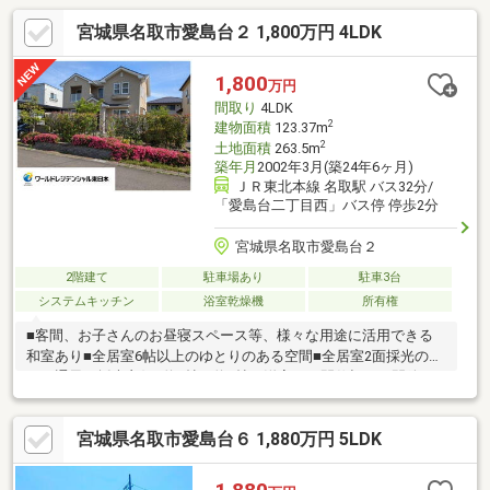
宮城県名取市愛島台２ 1,800万円 4LDK
1,800
万円
間取り
4LDK
2
建物面積
123.37m
2
土地面積
263.5m
築年月
2002年3月(築24年6ヶ月)
ＪＲ東北本線 名取駅 バス32分/
「愛島台二丁目西」バス停 停歩2分
宮城県名取市愛島台２
2階建て
駐車場あり
駐車3台
システムキッチン
浴室乾燥機
所有権
■客間、お子さんのお昼寝スペース等、様々な用途に活用できる
和室あり■全居室6帖以上のゆとりのある空間■全居室2面採光のた
め、通風・採光良好■約6帖と約8帖の洋室は、間仕切りを開放す
ることで一体利用も可能。ライフスタイルに合わせて、広々とし
た空間としても使えます。■約10帖の居室には約3.9帖のWICを備
宮城県名取市愛島台６ 1,880万円 5LDK
え、衣類や季節物もすっきり収納可能。■落ち着いた住環境で穏
やかな生活を過ごせます■リフォーム履歴（2024年6月）トイレ便
器・便座交換、洗面室クロス貼替え 等不動産のことならワール