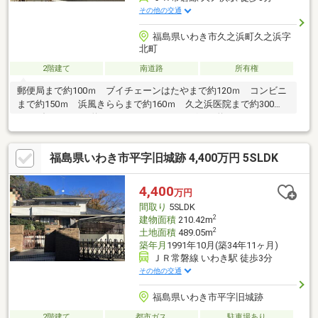
その他の交通
福島県いわき市久之浜町久之浜字
北町
2階建て
南道路
所有権
郵便局まで約100ｍ ブイチェーンはたやまで約120ｍ コンビニ
まで約150ｍ 浜風きららまで約160ｍ 久之浜医院まで約300
ｍ ダイソーまで約300ｍ ツルハドラッグまで約350ｍ こども
園まで約800ｍ 小学校まで約500ｍ 中学校まで約1.1ｋｍ ※建
物未登記 ※景観形成重点地区
福島県いわき市平字旧城跡 4,400万円 5SLDK
4,400
万円
間取り
5SLDK
2
建物面積
210.42m
2
土地面積
489.05m
築年月
1991年10月(築34年11ヶ月)
ＪＲ常磐線 いわき駅 徒歩3分
その他の交通
福島県いわき市平字旧城跡
2階建て
都市ガス
駐車場あり