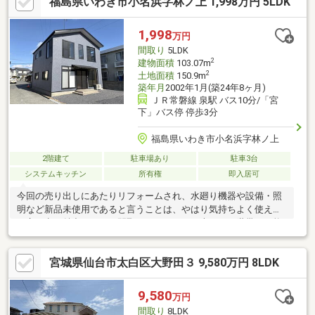
福島県いわき市小名浜字林ノ上 1,998万円 5LDK
するご相談やご心配もご相談ください◎しっかりと対応させてい
ただきます(^^)
1,998
万円
間取り
5LDK
2
建物面積
103.07m
2
土地面積
150.9m
築年月
2002年1月(築24年8ヶ月)
ＪＲ常磐線 泉駅 バス10分/「宮
下」バス停 停歩3分
福島県いわき市小名浜字林ノ上
2階建て
駐車場あり
駐車3台
システムキッチン
所有権
即入居可
今回の売り出しにあたりリフォームされ、水廻り機器や設備・照
明など新品未使用であると言うことは、やはり気持ちよく使える
と言う点で魅力ですね。間取りも５ＬＤＫと大きく２世帯も可能
です。
宮城県仙台市太白区大野田３ 9,580万円 8LDK
9,580
万円
間取り
8LDK