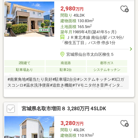
ートできます。大変綺麗な状態の美邸を、ぜひ現地でご体感くだ
2,980
万円
さい！※仲介業者様を通してのお取引となります
間取り
4SLDK
2
建物面積
130.83m
2
土地面積
165.5m
築年月
1985年4月(築41年5ヶ月)
ＪＲ東北本線 南仙台駅 バス9分/
「柳生五丁目」バス停 停歩1分
宮城県仙台市太白区柳生５
2階建て
南道路
都市ガス
駐車場あり
駐車2台
システムキッチン
#南東角地#陽当たり良好#駐車場2台分#システムキッチン#3口ガ
スコンロ#温水洗浄便座#追炊き機能#TVモニタ付き音声インター
ホン#オールフローリング《教育環境》＊柳生小学校 徒歩約16
分＊柳生中学校 徒歩約19分＊柳生もりの子保育園 徒歩約12分
《生活環境》＊バス「柳生五丁目」停 徒歩約1分＊セブンイレブ
宮城県名取市増田８ 3,280万円 4SLDK
ン仙台柳生6丁目店 徒歩約5分＊COOP MIYAGI柳生店 徒歩約5分
＊マツモトキヨシ柳生店 徒歩約6分
3,280
万円
間取り
4SLDK
2
建物面積
110.97m