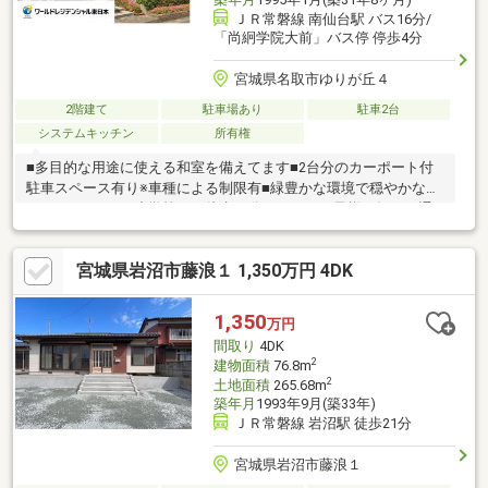
ＪＲ常磐線 南仙台駅 バス16分/
「尚絅学院大前」バス停 停歩4分
宮城県名取市ゆりが丘４
2階建て
駐車場あり
駐車2台
システムキッチン
所有権
■多目的な用途に使える和室を備えてます■2台分のカーポート付
駐車スペース有り※車種による制限有■緑豊かな環境で穏やかな暮
らしができます■小学校まで徒歩10分のため、お子様の毎日の通
学も安心です【周辺環境】●名取市立ゆりが丘小学校：徒歩10分
（約730m）●名取市立みどり台中学校：徒歩15分（約1190m）●
宮城県岩沼市藤浪１ 1,350万円 4DK
ツルハドラッグ 名取ゆりが丘店：徒歩9分（約710m）●セブンイ
レブン 名取みどり台店：徒歩15分（約1140m）●名取ゆりが丘郵
便局：徒歩8分（約600m）●ひまわり内科消化器科クリニック：
1,350
万円
徒歩16分（約1240m）
間取り
4DK
2
建物面積
76.8m
2
土地面積
265.68m
築年月
1993年9月(築33年)
ＪＲ常磐線 岩沼駅 徒歩21分
宮城県岩沼市藤浪１