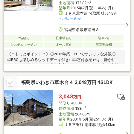
2
土地面積
172.82m
築年月
2015年7月(築11年2ヶ月)
ＪＲ東北本線 名取駅 徒歩15分
その他の交通
宮城県名取市増田８
2階建て
駐車場あり
駐車2台
システムキッチン
オール電化
浴室乾燥機
《＊もっとポイント＊》◎2015年築！POPでオシャレな外観〇
◎BBQも楽しめるウッドデッキ付き〇◎窓付き納戸は、静かにデ
スクワーク用としても〇◎全室南向き+＊どこにいても快適空間
〇《教育環境》◇増田小学校 徒歩20分(1582ｍ)◇増田中学校
徒歩29分(2253ｍ)◇名取あけぼの保育園 徒歩8分(618ｍ)《周辺
福島県いわき市草木台４ 3,048万円 4SLDK
環境》◇セブンイレブン名取増田8丁目店 徒歩4分(285ｍ)◇フレ
スコキクチ名取増田店 徒歩5分(396ｍ)◇業務スーパー名取増田
店 徒歩9分(648ｍ)◇スーパーセンタートライアル 名取店 徒歩
3,048
万円
12分(910ｍ)
間取り
4SLDK
2
建物面積
183m
2
土地面積
264.66m
築年月
2001年6月(築25年3ヶ月)
ＪＲ常磐線 湯本駅 徒歩4.0km