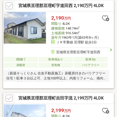
る)▼設備・IHクッキングヒーター・省エネ給湯器▼周辺環境・小
宮城県亘理郡亘理町字道田西 2,190万円 4LDK
田原青葉のまち公園 徒歩2分(約130m)・ウジエスーパー小田原店
徒歩4分(約300m)・セブンイレブン仙台小田原8丁目店 徒歩1分(約
30m)■ ご希望の住まい探しをお手伝いします ━━━━━・・・物
2,190
万円
件の詳細・ご相談はお気軽にお問い合わせください。
間取り
4LDK
2
建物面積
148.74m
2
土地面積
916.54m
築年月
1963年1月(築63年8ヶ月)
ＪＲ常磐線 亘理駅 徒歩2分
宮城県亘理郡亘理町字道田西
2階建て
駐車場あり
駐車3台
床暖房
所有権
バリアフリー
（新築そっくりさん 住友不動産施工）床暖房付きのバリアフリー
住宅！駐車３台以上可、土地100坪以上、内装リフォーム、南向
き、全居室収納、前道６ｍ以上、和室、バリアフリー、２階建、
全居室６畳以上、床暖房
宮城県亘理郡亘理町吉田字流 2,199万円 4LDK
2,199
万円
間取り
4LDK