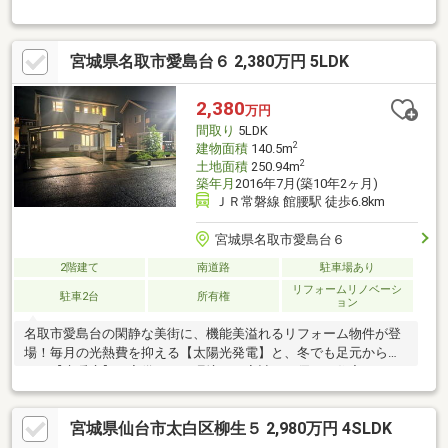
は 『見学予約』 より24時間いつでも受け付けております。土
日・平日・お仕事帰りの見学もお気軽にご予約ください。▼LINE
でも見学予約・詳細資料のご案内が可能です！ID:@e-concept_1
宮城県名取市愛島台６ 2,380万円 5LDK
2,380
万円
間取り
5LDK
2
建物面積
140.5m
2
土地面積
250.94m
築年月
2016年7月(築10年2ヶ月)
ＪＲ常磐線 館腰駅 徒歩6.8km
宮城県名取市愛島台６
2階建て
南道路
駐車場あり
リフォームリノベーシ
駐車2台
所有権
ョン
名取市愛島台の閑静な美街に、機能美溢れるリフォーム物件が登
場！毎月の光熱費を抑える【太陽光発電】と、冬でも足元から暖
かい【床暖房】を完備した、環境にも家計にも優しい住宅です。
２階には洗濯・乾燥・収納がワンフロアで完結する便利な「ユー
ティリティ（家事室）」を配置し、日々の家事動線もスムーズで
宮城県仙台市太白区柳生５ 2,980万円 4SLDK
す。大切な愛車を守るカーポートや敷地内物置も完備。令和８年
８月下旬には内装リフォームが完成し、気持ちよく新生活をスタ