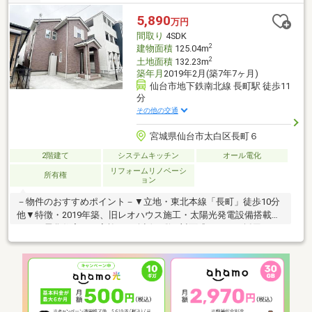
学校 徒歩4分(約320m)・ファミリーマート岩沼中央4丁目店 徒歩5
分(約330m)■ ご希望の住まい探しをお手伝いします
5,890
万円
━━━━━・・・物件の詳細・ご相談はお気軽にお問い合わせく
間取り
4SDK
ださい。
2
建物面積
125.04m
2
土地面積
132.23m
築年月
2019年2月(築7年7ヶ月)
仙台市地下鉄南北線 長町駅 徒歩11
分
その他の交通
宮城県仙台市太白区長町６
2階建て
システムキッチン
オール電化
リフォームリノベーシ
所有権
ョン
－物件のおすすめポイント－▼立地・東北本線「長町」徒歩10分
他▼特徴・2019年築、旧レオハウス施工・太陽光発電設備搭載の
オール電化住宅・ご家族との会話が弾む対面式キッチン採用・
WIC等、豊富な収納有・駐車スペース有(車種による)▼2026年6月
室内リフォーム済【貼替】クロス(玄関・廊下・階段・各居室・各
トイレ・洗面所）、CF(洗面所・各トイレ)▼周辺環境・ウジエス
ーパー長町店 徒歩5分(約340m)※容積率は前面道路幅員により
240％に制限■ ご希望の住まい探しをお手伝いします
━━━━━・・・物件の詳細・ご相談はお気軽にお問い合わせく