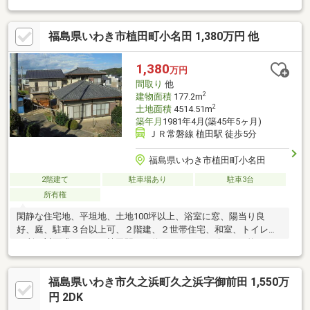
す。・スタッフ一同、誠心誠意ご対応させていただきます！◆経
験知識が豊富なスタッフが在籍！迅速な対応を心掛けておりま
福島県いわき市植田町小名田 1,380万円 他
す。・お問合せを受けてから即日ご対応をさせていただきま
す。・その他物件情報も多数ございます！お気軽にお問い合わせ
ください。
1,380
万円
間取り
他
2
建物面積
177.2m
2
土地面積
4514.51m
築年月
1981年4月(築45年5ヶ月)
ＪＲ常磐線 植田駅 徒歩5分
福島県いわき市植田町小名田
2階建て
駐車場あり
駐車3台
所有権
閑静な住宅地、平坦地、土地100坪以上、浴室に窓、陽当り良
好、庭、駐車３台以上可、２階建、２世帯住宅、和室、トイレ２
ヶ所、対面式キッチン植田駅まで約400ｍ コンビニまで約600
ｍ 郵便局まで約850mベニマルまで約1.2km マルトまで約
1.2km小学校まで約1.2kｍ 中学校まで約1.3km
福島県いわき市久之浜町久之浜字御前田 1,550万
円 2DK