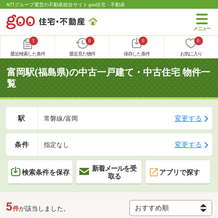
NTTグループ運営の不動産総合サイト goo住宅・不動産
1
0
0
0
最近検索した条件
最近見た物件
保存した条件
お気に入り
富岡駅(福島県)の中古一戸建て・中古住宅 物件一
覧
駅
変更する
常磐線/富岡
条件
変更する
指定なし
新着メールを受
検索条件を保存
アプリで探す
取る
5
件
が該当しました。