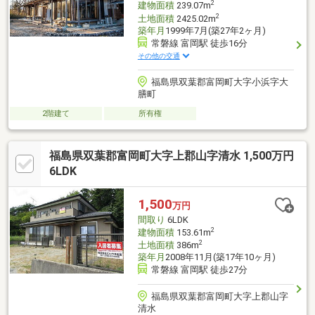
2
建物面積
239.07m
2
土地面積
2425.02m
築年月
1999年7月(築27年2ヶ月)
常磐線 富岡駅 徒歩16分
その他の交通
福島県双葉郡富岡町大字小浜字大
膳町
2階建て
所有権
福島県双葉郡富岡町大字上郡山字清水 1,500万円
6LDK
1,500
万円
間取り
6LDK
2
建物面積
153.61m
2
土地面積
386m
築年月
2008年11月(築17年10ヶ月)
常磐線 富岡駅 徒歩27分
福島県双葉郡富岡町大字上郡山字
清水