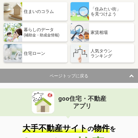
「住みたい街」
住まいのコラム
を見つけよう
暮らしのデータ
家賃相場
(補助金・助成金情報)
人気タウン
住宅ローン
ランキング
ページトップに戻る
goo住宅・不動産
アプリ
大手不動産サイト
物件
の
を