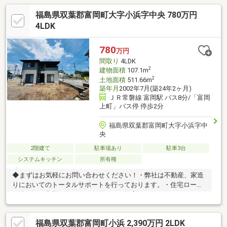
福島県双葉郡富岡町大字小浜字中央 780万円
4LDK
780
万円
間取り
4LDK
2
建物面積
107.1m
2
土地面積
511.66m
築年月
2002年7月(築24年2ヶ月)
ＪＲ常磐線 富岡駅 バス8分/「富岡
上町」バス停 停歩2分
福島県双葉郡富岡町大字小浜字中
央
2階建て
駐車場あり
駐車3台
システムキッチン
所有権
◆まずはお気軽にお問い合わせください！・弊社は不動産、家造
りにおいてのトータルサポートを行っております。・住宅ローン
に強く、お客様一人ひとりにあったご提案をさせていただきま
す。・スタッフ一同、誠心誠意ご対応させていただきます！◆経
験知識が豊富なスタッフが在籍！迅速な対応を心掛けておりま
福島県双葉郡富岡町小浜 2,390万円 2LDK
す。・お問合せを受けてから即日ご対応をさせていただきま