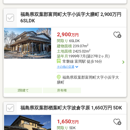
アリ工防除工事、クリーニング、鍵交換、雨漏り点検、設備点検
【おすすめポイント】・本物件は条件により住宅ローン減税が適
福島県双葉郡富岡町大字小浜字大膳町 2,900万円
用されます。・雨漏り、構造上主要な部分の欠陥や・腐食、給排
水管の故障や漏水についてお引渡しより２年間保証。・シロアリ
6SLDK
防除工事施工後5年間保証。・お客様に合わせたローンの組み方や
金融機関をご提案。住宅ローンが初めての方でもお気軽にご相談
2,900
万円
ください。
間取り
6SLDK
2
建物面積
239.07m
2
土地面積
2425.02m
築年月
1999年7月(築27年2ヶ月)
常磐線 富岡駅 徒歩16分
その他の交通
福島県双葉郡富岡町大字小浜字大
膳町
2階建て
所有権
福島県双葉郡楢葉町大字波倉字原 1,650万円 5DK
1,650
万円
間取り
5DK