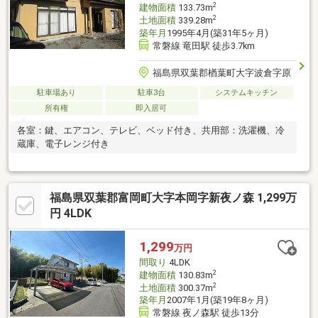
2
建物面積
133.73m
2
土地面積
339.28m
築年月
1995年4月(築31年5ヶ月)
常磐線 竜田駅 徒歩3.7km
福島県双葉郡楢葉町大字波倉字原
駐車場あり
駐車3台
システムキッチン
所有権
即入居可
各室：鍵、エアコン、テレビ、ベッド付き、共用部：洗濯機、冷
蔵庫、電子レンジ付き
福島県双葉郡富岡町大字本岡字新夜ノ森 1,299万
円 4LDK
1,299
万円
間取り
4LDK
2
建物面積
130.83m
2
土地面積
300.37m
築年月
2007年1月(築19年8ヶ月)
常磐線 夜ノ森駅 徒歩13分