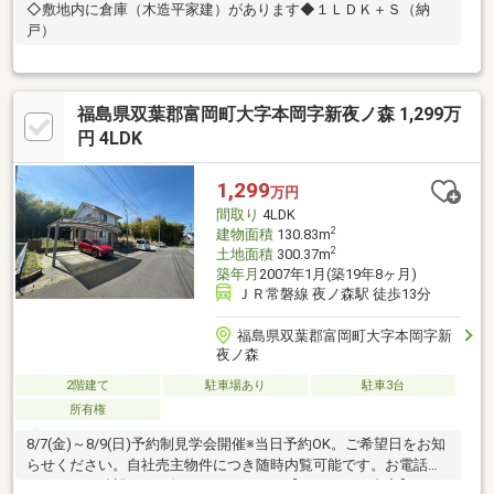
◇敷地内に倉庫（木造平家建）があります◆１ＬＤＫ＋Ｓ（納
戸）
福島県双葉郡富岡町大字本岡字新夜ノ森 1,299万
円 4LDK
1,299
万円
間取り
4LDK
2
建物面積
130.83m
2
土地面積
300.37m
築年月
2007年1月(築19年8ヶ月)
ＪＲ常磐線 夜ノ森駅 徒歩13分
福島県双葉郡富岡町大字本岡字新
夜ノ森
2階建て
駐車場あり
駐車3台
所有権
8/7(金)～8/9(日)予約制見学会開催※当日予約OK。ご希望日をお知
らせください。自社売主物件につき随時内覧可能です。お電話か
メールでご希望日をお知らせください。【リフォーム内容】シロ