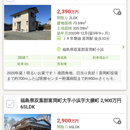
す。・その他物件情報も多数ございます！お気軽にお問い合わせ
ください。
2,390
万円
間取り
2LDK
2
建物面積
73.69m
2
土地面積
305.09m
築年月
2020年12月(築5年9ヶ月)
ＪＲ常磐線 富岡駅 徒歩32分
福島県双葉郡富岡町小浜
2階建て
南道路
駐車場あり
駐車3台
所有権
2020年築！明るいお家です！ 南西角地、日当り良好！富岡町役場
まで約700ｍふたば医療センター附属病院まで約950ｍさくらモー
ルまで約1.7ｋｍ コンビニまで約1.9ｋｍ
福島県双葉郡富岡町大字小浜字大膳町 2,900万円
6SLDK
2,900
万円
間取り
6SLDK