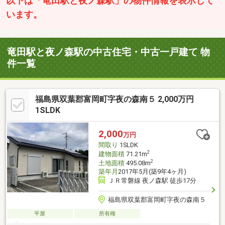
以下は「竜田駅と夜ノ森駅」の物件情報を表示して
います。
竜田駅と夜ノ森駅の中古住宅・中古一戸建て 物
件一覧
福島県双葉郡富岡町字夜の森南５ 2,000万円
1SLDK
2,000
万円
間取り
1SLDK
2
建物面積
71.21m
2
土地面積
495.08m
築年月
2017年5月(築9年4ヶ月)
ＪＲ常磐線 夜ノ森駅 徒歩17分
福島県双葉郡富岡町字夜の森南５
平屋
所有権