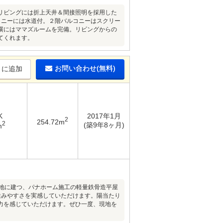
リビングには折上天井＆間接照明を採用した
コニーには水道付。２階バルコニーはスクリー
横にはママズルームを完備。リビングからの
てくれます。
お問い合わせ(無料)
りに追加
K
2017年1月
2
254.72m
2
(築9年8ヶ月)
m
敷地に建つ、パナホーム施工の軽量鉄骨造平屋
住みやすさを実感していただけます。陽当たり
力を感じていただけます。ぜひ一度、現地を