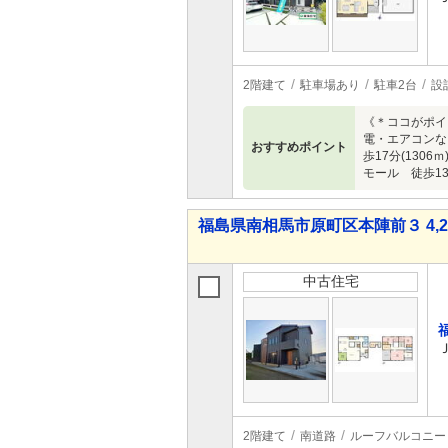
2階建て
駐車場あり
駐車2台
設
《＊ココがポイ
電・エアコンなど
おすすめポイント
歩17分(130
モール 徒歩13分
福島県南相馬市原町区本陣前３ 4,25
中古住宅
2階建て
南道路
ルーフバルコニー