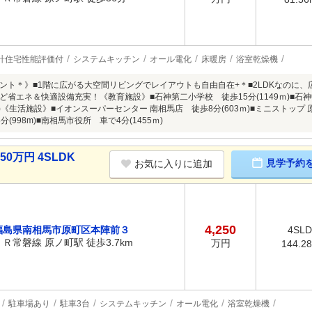
計住宅性能評価付
システムキッチン
オール電化
床暖房
浴室乾燥機
ント＊》■1階に広がる大空間リビングでレイアウトも自由自在+＊■2LDKなのに、
省エネ＆快適設備充実！《教育施設》■石神第二小学校 徒歩15分(1149ｍ)■石神中
6ｍ)《生活施設》■イオンスーパーセンター 南相馬店 徒歩8分(603ｍ)■ミニストップ 
(998m)■南相馬市役所 車で4分(1455ｍ)
0万円 4SLDK
見学予約
お気に入りに追加
4,250
福島県南相馬市原町区本陣前３
4SL
ＪＲ常磐線 原ノ町駅 徒歩3.7km
万円
144.2
駐車場あり
駐車3台
システムキッチン
オール電化
浴室乾燥機