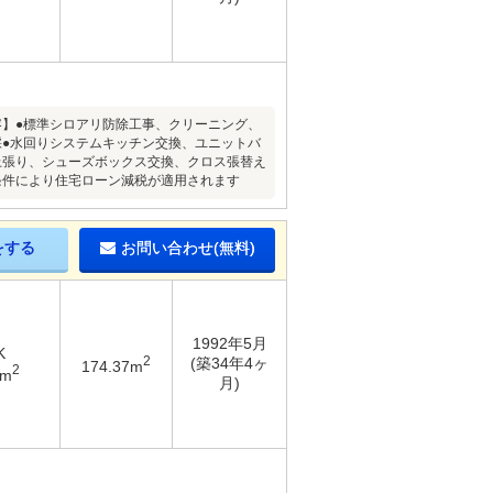
内容】●標準シロアリ防除工事、クリーニング、
採●水回りシステムキッチン交換、ユニットバ
上張り、シューズボックス交換、クロス張替え
条件により住宅ローン減税が適用されます
をする
お問い合わせ(無料)
1992年5月
K
2
(築34年4ヶ
174.37m
2
8m
月)