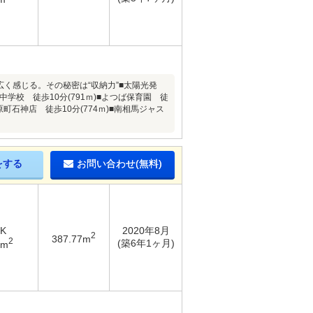
広く感じる。その秘密は“収納力”■太陽光発
学校 徒歩10分(791ｍ)■よつば保育園 徒
原町石神店 徒歩10分(774ｍ)■南相馬ジャス
をする
お問い合わせ(無料)
DK
2020年8月
2
387.77m
2
(築6年1ヶ月)
8m