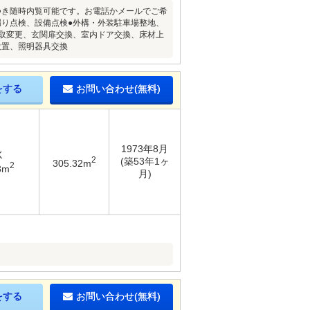
件につき随時内覧可能です。お電話かメールでご希
漏り点検、設備点検●外構・外装駐車場整地、
間取変更、玄関扉交換、室内ドア交換、床材上
設置、照明器具交換
をする
お問い合わせ(無料)
1973年8月
K
2
(築53年1ヶ
305.32m
2
8m
月)
をする
お問い合わせ(無料)