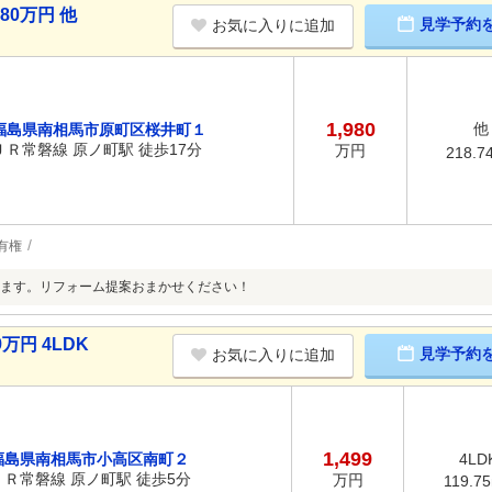
80万円 他
見学予約
お気に入りに追加
1,980
他
福島県南相馬市原町区桜井町１
ＪＲ常磐線 原ノ町駅 徒歩17分
万円
218.7
有権
ます。リフォーム提案おまかせください！
万円 4LDK
見学予約
お気に入りに追加
1,499
福島県南相馬市小高区南町２
4LD
ＪＲ常磐線 原ノ町駅 徒歩5分
万円
119.7