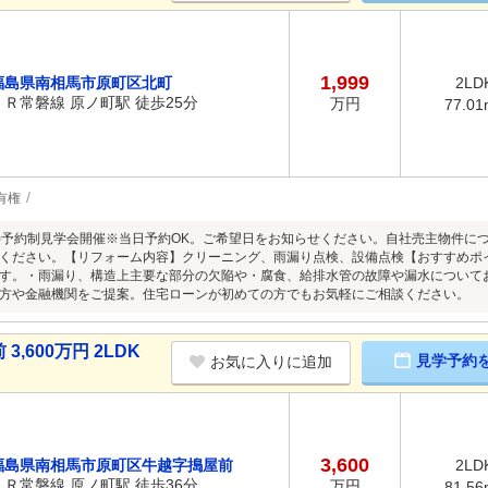
1,999
福島県南相馬市原町区北町
2LD
ＪＲ常磐線 原ノ町駅 徒歩25分
万円
77.01
有権
8/9(日)予約制見学会開催※当日予約OK。ご希望日をお知らせください。自社売主物
ください。【リフォーム内容】クリーニング、雨漏り点検、設備点検【おすすめポ
す。・雨漏り、構造上主要な部分の欠陥や・腐食、給排水管の故障や漏水について
方や金融機関をご提案。住宅ローンが初めての方でもお気軽にご相談ください。
600万円 2LDK
見学予約
お気に入りに追加
3,600
福島県南相馬市原町区牛越字搗屋前
2LD
ＪＲ常磐線 原ノ町駅 徒歩36分
万円
81.56