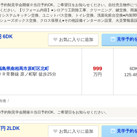
8/9(日)予約制見学会開催※当日予約OK。ご希望日をお知らせください。自社売主物
ください。【リフォーム内容】●シロアリ工防除工事、クリーニング、鍵交換、雨
りシステムキッチン交換、ユニットバス交換、トイレ交換、洗面化粧台交換●内装
シューズボックス交換、クロス張替え●その他設備インターホン設置、火災警報器
 6DK
見学予約
お気に入りに追加
999
福島県南相馬市原町区北町
6D
ＪＲ常磐線 原ノ町駅 徒歩25分
万円
125.4
有権
/9(日)予約制見学会開催※当日予約OK。ご希望日をお知らせください。
円 2LDK
見学予約
お気に入りに追加