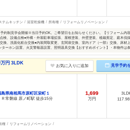
ステムキッチン
浴室乾燥機
所有権
リフォームリノベーション
8/9(日)予約制見学会開催※当日予約OK。ご希望日をお知らせください。【リフォーム
点検、設備点検●外構・外装駐車場拡張、屋根塗装、外壁塗装、植栽剪定、庭木伐
交換、洗面化粧台交換●内装間取変更、玄関扉交換、室内ドア（一部）交換、床材
ンターホン設置、火災警報器設置、照明器具交換【おすすめポイント】・本物件は
万円 3LDK
見学予約
お気に入りに追加
1,699
福島県南相馬市原町区栄町１
3LD
ＪＲ常磐線 原ノ町駅 徒歩15分
万円
117.9
有権
リフォームリノベーション