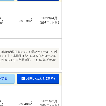
K
2022年4月
2
259.19m
2
(築4年5ヶ月)
m
件につき随時内覧可能です。お電話かメールでご希
イント】・本物件は条件により住宅ローン減
お引渡しより２年間保証。・お客様に合わせ
をする
お問い合わせ(無料)
K
2021年2月
2
239.48m
2
(築5年7ヶ月)
m