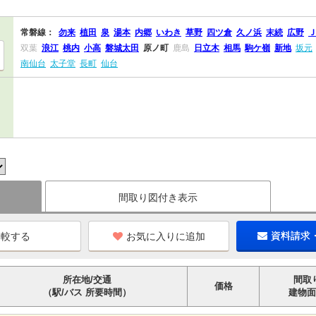
常磐線：
勿来
植田
泉
湯本
内郷
いわき
草野
四ツ倉
久ノ浜
末続
広野
双葉
浪江
桃内
小高
磐城太田
原ノ町
鹿島
日立木
相馬
駒ケ嶺
新地
坂元
南仙台
太子堂
長町
仙台
間取り図付き表示
お気に入りに追加
資料請求
所在地/交通
間取
価格
（駅/バス 所要時間）
建物面