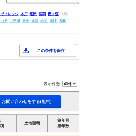
Ｊヴィレッジ
木戸
竜田
富岡
夜ノ森
大野
山下
浜吉田
亘理
逢隈
岩沼
館腰
名取
この条件を保存
表示件数
・お問い合わせをする(無料)
り
築年月
土地面積
積
築年数