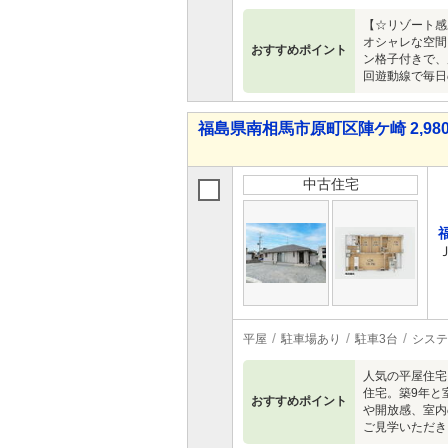
【☆リゾート感
オシャレな空間
おすすめポイント
ン格子付きで、
回遊動線で毎日
福島県南相馬市原町区陣ケ崎 2,980
中古住宅
平屋
駐車場あり
駐車3台
システ
人気の平屋住宅
住宅。築9年と
おすすめポイント
や開放感、室内
ご見学いただき