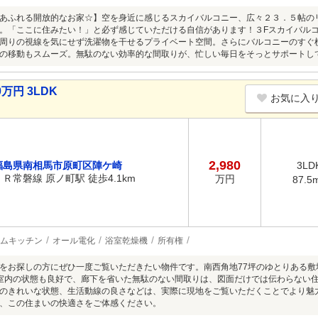
あふれる開放的なお家☆】空を身近に感じるスカイバルコニー、広々２３．５帖の
。「ここに住みたい！」と必ず感じていただける自信があります！３Fスカイバル
周りの視線を気にせず洗濯物を干せるプライベート空間。さらにバルコニーのすぐ
の移動もスムーズ。無駄のない効率的な間取りが、忙しい毎日をそっとサポートし
万円 3LDK
お気に入
2,980
福島県南相馬市原町区陣ケ崎
3LD
ＪＲ常磐線 原ノ町駅 徒歩4.1km
万円
87.5
ムキッチン
オール電化
浴室乾燥機
所有権
をお探しの方にぜひ一度ご覧いただきたい物件です。南西角地77坪のゆとりある
室内の状態も良好で、廊下を省いた無駄のない間取りは、図面だけでは伝わらない
のきれいな状態、生活動線の良さなどは、実際に現地をご覧いただくことでより魅
、この住まいの快適さをご体感ください。