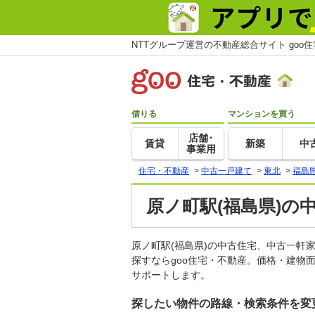
NTTグループ運営の不動産総合サイト goo
借りる
マンションを買う
店舗･
賃貸
新築
中
事業用
住宅・不動産
>
中古一戸建て
>
東北
>
福島
原ノ町駅(福島県)の
原ノ町駅(福島県)の中古住宅、中古一
探すならgoo住宅・不動産。価格・建物
サポートします。
探したい物件の路線・検索条件を変