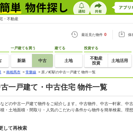
住宅・不動産
0
最近見た物件
保
一戸建てを買う
建てる
投資する
不動産
古
新築
中古
土地
土地活用
投資
県
>
南相馬市
>
常磐線
>
原ノ町駅の中古一戸建て 物件一覧
中古一戸建て・中古住宅 物件一覧
軒家などの中古一戸建て物件をご紹介します。中古物件、中古一軒家、中
面積・土地面積・間取り・人気のこだわり条件から物件を簡単検索。理想
更して再検索