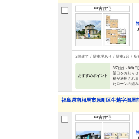
中古住宅
2階建て
駐車場あり
駐車2台
所
8/7(金)～
望日をお知らせ
おすすめポイント
税が適用されま
たローンの組み
福島県南相馬市原町区牛越字搗屋前 3,
中古住宅