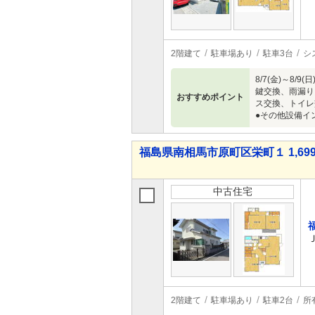
2階建て
駐車場あり
駐車3台
シ
8/7(金)～
鍵交換、雨漏り
おすすめポイント
ス交換、トイレ
●その他設備イ
福島県南相馬市原町区栄町１ 1,699
中古住宅
2階建て
駐車場あり
駐車2台
所