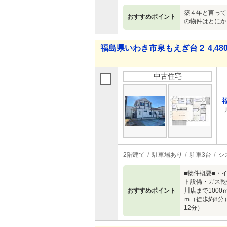
築４年と言って
おすすめポイント
の物件はとにか
福島県いわき市泉もえぎ台２ 4,480
中古住宅
2階建て
駐車場あり
駐車3台
シ
■物件概要■・
ト設備・ガス乾
おすすめポイント
川店まで100
ｍ（徒歩約8分
12分）