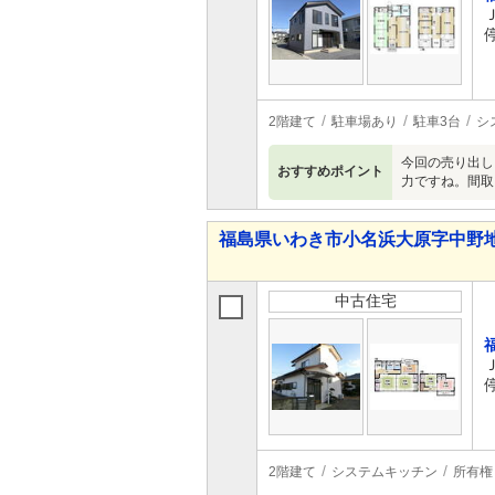
2階建て
駐車場あり
駐車3台
シ
今回の売り出し
おすすめポイント
力ですね。間取
福島県いわき市小名浜大原字中野地 8
中古住宅
2階建て
システムキッチン
所有権