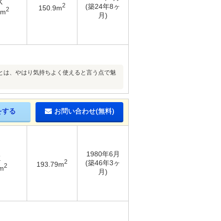
K
2
(築24年8ヶ
150.9m
2
7m
月)
とは、やはり気持ちよく使えると言う点で魅
をする
お問い合わせ(無料)
1980年6月
K
2
(築46年3ヶ
193.79m
2
m
月)