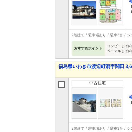
2階建て
駐車場あり
駐車3台
シ
コンビニまで約
おすすめポイント
ベニマルまで約1
福島県いわき市渡辺町洞字関田 3,68
中古住宅
2階建て
駐車場あり
駐車3台
シ