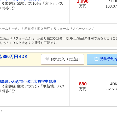
1,998
5LD
ＪＲ常磐線 泉駅 バス10分/「宮下」バス
万円
103.0
停 停歩3分
ステムキッチン
所有権
即入居可
リフォームリノベーション
にあたりリフォームされ、水廻り機器や設備・照明など新品未使用であると言うこ
りも５ＬＤＫと大きく２世帯も可能です。
80万円 4DK
見学予約
お気に入りに追加
福島県いわき市小名浜大原字中野地
880
4D
ＪＲ常磐線 泉駅 バス9分/「甲新地」バス
万円
82.61
停 停歩5分