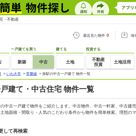
住宅・不動産
0
最近見た物件
保
一戸建てを買う
建てる
投資する
不動産
古
新築
中古
土地
土地活用
投資
県
>
いわき市
>
常磐線
>
泉駅の中古一戸建て 物件一覧
一戸建て・中古住宅 物件一覧
などの中古一戸建て物件をご紹介します。中古物件、中古一軒家、中古建
・土地面積・間取り・人気のこだわり条件から物件を簡単検索。理想のマ
更して再検索