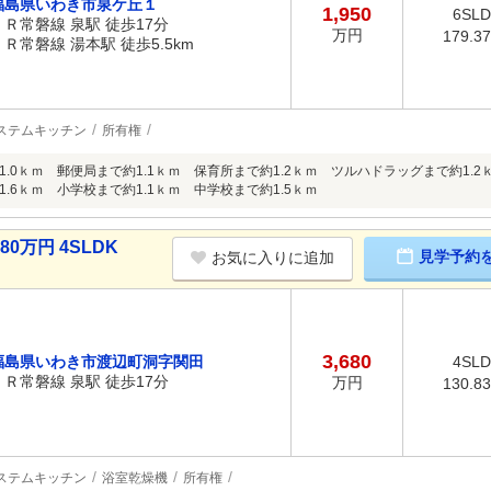
福島県いわき市泉ケ丘１
1,950
6SL
ＪＲ常磐線 泉駅 徒歩17分
万円
179.3
ＪＲ常磐線 湯本駅 徒歩5.5km
ステムキッチン
所有権
1.0ｋｍ 郵便局まで約1.1ｋｍ 保育所まで約1.2ｋｍ ツルハドラッグまで約1.
.6ｋｍ 小学校まで約1.1ｋｍ 中学校まで約1.5ｋｍ
0万円 4SLDK
見学予約
お気に入りに追加
3,680
福島県いわき市渡辺町洞字関田
4SL
ＪＲ常磐線 泉駅 徒歩17分
万円
130.8
ステムキッチン
浴室乾燥機
所有権