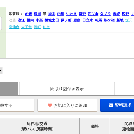
常磐線：
勿来
植田
泉
湯本
内郷
いわき
草野
四ツ倉
久ノ浜
末続
広野
双葉
浪江
桃内
小高
磐城太田
原ノ町
鹿島
日立木
相馬
駒ケ嶺
新地
坂元
南仙台
太子堂
長町
仙台
間取り図付き表示
お気に入りに追加
資料請求
所在地/交通
間取
価格
（駅/バス 所要時間）
建物面