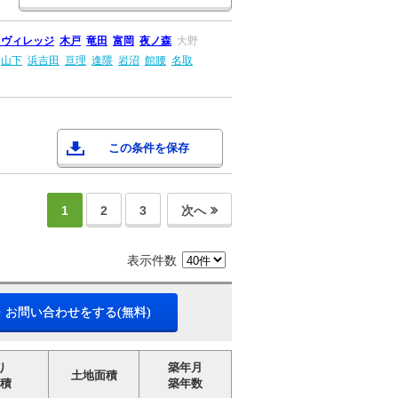
Ｊヴィレッジ
木戸
竜田
富岡
夜ノ森
大野
山下
浜吉田
亘理
逢隈
岩沼
館腰
名取
この条件を保存
1
2
3
次へ
表示件数
・お問い合わせをする(無料)
り
築年月
土地面積
積
築年数