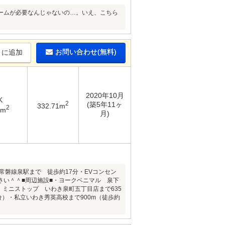
ームが必要なんじゃないの…。いえ、こちら
お問い合わせ(無料)
りに追加
2020年10月
K
2
(築5年11ヶ
332.71m
2
1m
月)
常磐線泉駅まで 徒歩約17分・EVコンセン
さい＾＾■周辺施設■・ヨークベニマル 泉下
・ミニストップ いわき泉町五丁目店まで635
8分）・私立いわき秀英高校まで900m（徒歩約