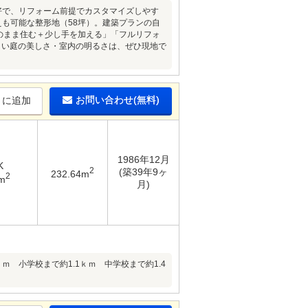
好で、リフォーム前提でカスタマイズしやす
えも可能な整形地（58坪）。建築プランの自
のまま住む＋少し手を加える」「フルリフォ
くい庭の美しさ・室内の明るさは、ぜひ現地で
お問い合わせ(無料)
りに追加
1986年12月
K
2
(築39年9ヶ
232.64m
2
m
月)
ｋｍ 小学校まで約1.1ｋｍ 中学校まで約1.4