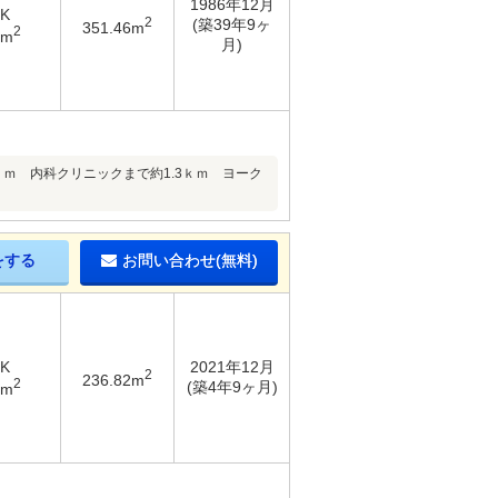
1986年12月
DK
2
(築39年9ヶ
351.46m
2
7m
月)
2ｋｍ 内科クリニックまで約1.3ｋｍ ヨーク
をする
お問い合わせ(無料)
DK
2021年12月
2
236.82m
2
(築4年9ヶ月)
3m