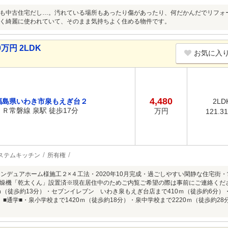
も中古住宅だし…。汚れている場所もあったり傷があったり、何だかんだでリフォ
く綺麗に使われていて、そのまま気持ちよく住める物件です。
万円 2LDK
お気に入
4,480
福島県いわき市泉もえぎ台２
2LD
ＪＲ常磐線 泉駅 徒歩17分
万円
121.3
ステムキッチン
所有権
インデュアホーム様施工２×４工法・2020年10月完成・過ごしやすい閑静な住宅街・
燥機「乾太くん」設置済※現在居住中のためご内覧ご希望の際は事前にご連絡くだ
0ｍ（徒歩約13分）・セブンイレブン いわき泉もえぎ台店まで410ｍ（徒歩約6分）
）■通学■・泉小学校まで1420ｍ（徒歩約18分）・泉中学校まで2220ｍ（徒歩約2