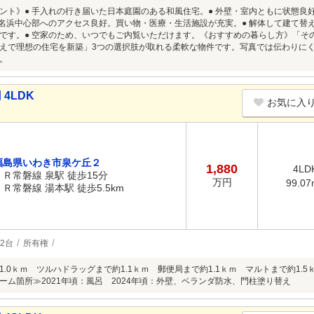
ント》● 手入れの行き届いた日本庭園のある和風住宅。● 外壁・室内ともに状態良
小名浜中心部へのアクセス良好。買い物・医療・生活施設が充実。● 解体して建て替
です。● 空家のため、いつでもご内覧いただけます。《おすすめの暮らし方》「そ
えで理想の住宅を新築」3つの選択肢が取れる柔軟な物件です。写真では伝わりに
。
4LDK
お気に入
福島県いわき市泉ケ丘２
1,880
4LD
ＪＲ常磐線 泉駅 徒歩15分
万円
99.07
ＪＲ常磐線 湯本駅 徒歩5.5km
2台
所有権
.0ｋｍ ツルハドラッグまで約1.1ｋｍ 郵便局まで約1.1ｋｍ マルトまで約1.5
ーム箇所≫2021年頃：風呂 2024年頃：外壁、ベランダ防水、門柱塗り替え