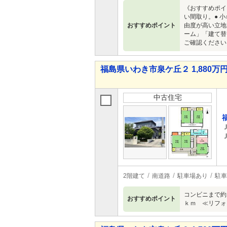
《おすすめポイ
い間取り。● 
おすすめポイント
由度が高い立地
ーム」「建て替
ご確認ください
福島県いわき市泉ケ丘２ 1,880万円 
中古住宅
2階建て
南道路
駐車場あり
駐車
コンビニまで約1
おすすめポイント
ｋｍ ≪リフォ