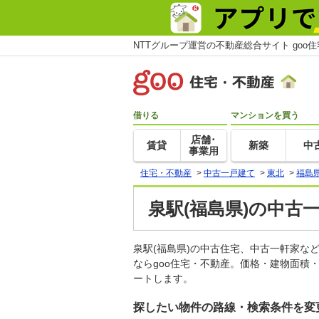
NTTグループ運営の不動産総合サイト goo
借りる
マンションを買う
店舗･
賃貸
新築
中
事業用
住宅・不動産
>
中古一戸建て
>
東北
>
福島
泉駅(福島県)の中古
泉駅(福島県)の中古住宅、中古一軒家
ならgoo住宅・不動産。価格・建物面積
ートします。
探したい物件の路線・検索条件を変