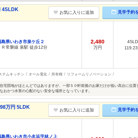
4SLDK
見学予約
お気に入りに追加
2,480
福島県いわき市泉ケ丘２
4SL
ＪＲ常磐線 泉駅 徒歩12分
万円
119.2
ステムキッチン
オール電化
所有権
リフォームリノベーション
住宅団地がほとんどではありますが、一部５０軒前後のお家だけが低い高台に位置
なおかつ水害の心配のない安全な場所となっています。
8万円 5LDK
見学予約
お気に入りに追加
福島県いわき市小名浜字林ノ上