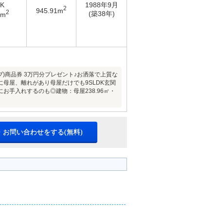
DK
1988年9月
2
945.91m
2
(築38年)
6m
ーブ)商品券 3万円分プレゼント♪お洒落で上質な
母屋、離れがあり母屋だけでも9SLDK玄関
手入れするのも◎建物：母屋238.96㎡・
・お問い合わせをする(無料)