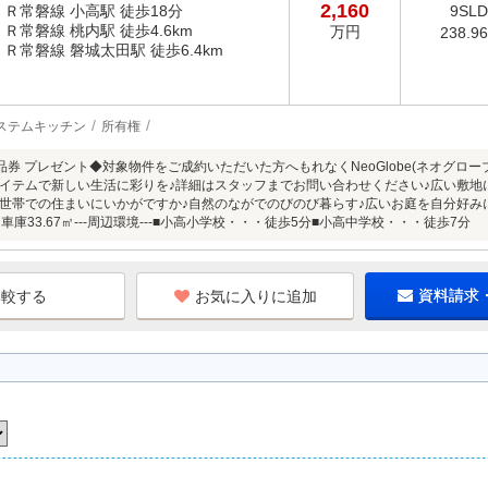
2,160
ＪＲ常磐線 小高駅 徒歩18分
9SL
ＪＲ常磐線 桃内駅 徒歩4.6km
万円
238.9
ＪＲ常磐線 磐城太田駅 徒歩6.4km
ステムキッチン
所有権
e商品券 プレゼント◆対象物件をご成約いただいた方へもれなくNeoGlobe(ネオグロ
イテムで新しい生活に彩りを♪詳細はスタッフまでお問い合わせください♪広い敷地に
世帯での住まいにいかがですか♪自然のながでのびのび暮らす♪広いお庭を自分好みにお
㎡・車庫33.67㎡---周辺環境---■小高小学校・・・徒歩5分■小高中学校・・・徒歩7分
お気に入りに追加
資料請求