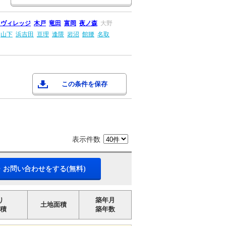
Ｊヴィレッジ
木戸
竜田
富岡
夜ノ森
大野
山下
浜吉田
亘理
逢隈
岩沼
館腰
名取
この条件を保存
表示件数
・お問い合わせをする(無料)
り
築年月
土地面積
積
築年数