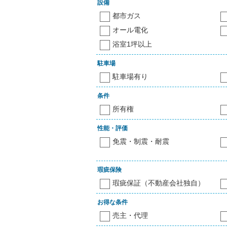
設備
都市ガス
オール電化
浴室1坪以上
駐車場
駐車場有り
条件
所有権
性能・評価
免震・制震・耐震
瑕疵保険
瑕疵保証（不動産会社独自）
お得な条件
売主・代理