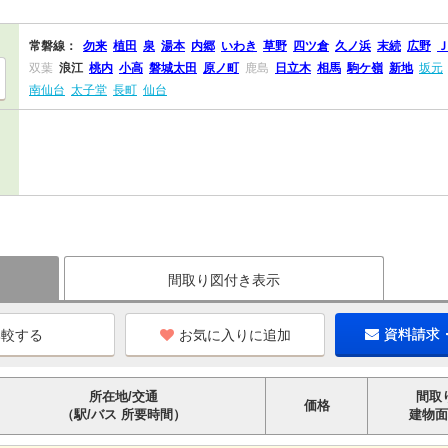
常磐線：
勿来
植田
泉
湯本
内郷
いわき
草野
四ツ倉
久ノ浜
末続
広野
双葉
浪江
桃内
小高
磐城太田
原ノ町
鹿島
日立木
相馬
駒ケ嶺
新地
坂元
南仙台
太子堂
長町
仙台
間取り図付き表示
お気に入りに追加
資料請求
所在地/交通
間取
価格
（駅/バス 所要時間）
建物面