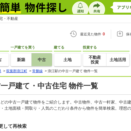
住宅・不動産
0
最近見た物件
保
一戸建てを買う
建てる
投資する
不動産
古
新築
中古
土地
土地活用
投資
県
>
双葉郡浪江町
>
常磐線
>
浪江駅の中古一戸建て 物件一覧
古一戸建て・中古住宅 物件一覧
家などの中古一戸建て物件をご紹介します。中古物件、中古一軒家、中古
積・土地面積・間取り・人気のこだわり条件から物件を簡単検索。理想の
更して再検索