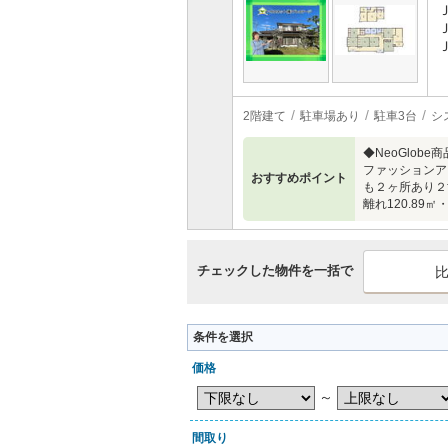
2階建て
駐車場あり
駐車3台
シ
◆NeoGlob
ファッションア
おすすめポイント
も２ヶ所あり２
離れ120.89
チェックした物件を一括で
条件を選択
価格
～
間取り