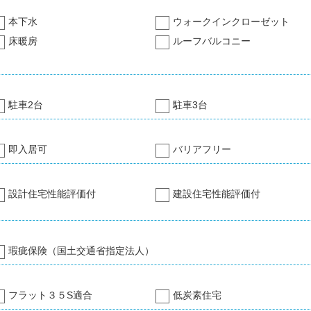
本下水
ウォークインクローゼット
床暖房
ルーフバルコニー
駐車2台
駐車3台
即入居可
バリアフリー
設計住宅性能評価付
建設住宅性能評価付
瑕疵保険（国土交通省指定法人）
フラット３５S適合
低炭素住宅