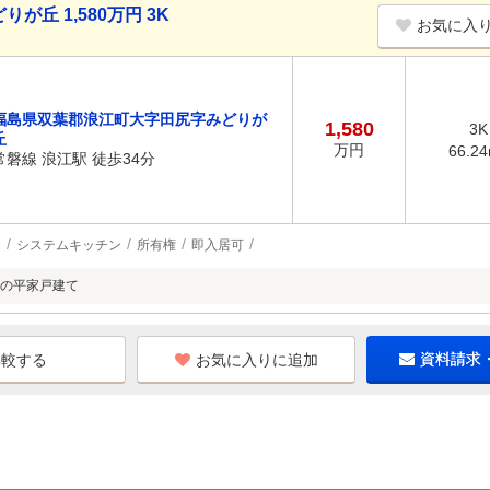
丘 1,580万円 3K
お気に入
福島県双葉郡浪江町大字田尻字みどりが
1,580
3K
丘
万円
66.2
常磐線 浪江駅 徒歩34分
台
システムキッチン
所有権
即入居可
の平家戸建て
お気に入りに追加
資料請求