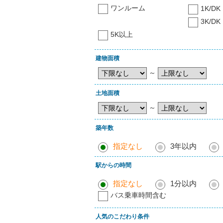
ワンルーム
1K/DK
3K/DK
5K以上
建物面積
～
土地面積
～
築年数
指定なし
3年以内
駅からの時間
指定なし
1分以内
バス乗車時間含む
人気のこだわり条件