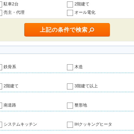
駐車2台
2階建て
売主・代理
オール電化
鉄骨系
木造
2階建て
3階建て以上
南道路
整形地
システムキッチン
IHクッキングヒータ