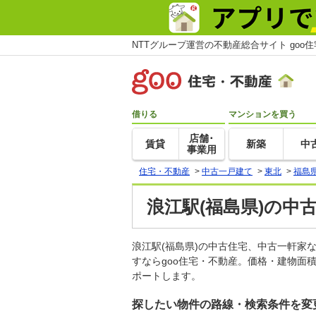
NTTグループ運営の不動産総合サイト goo
借りる
マンションを買う
店舗･
賃貸
新築
中
事業用
住宅・不動産
>
中古一戸建て
>
東北
>
福島
浪江駅(福島県)の中
浪江駅(福島県)の中古住宅、中古一軒
すならgoo住宅・不動産。価格・建物面
ポートします。
探したい物件の路線・検索条件を変