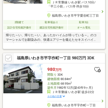
ＪＲ常磐線 いわき駅 バス10分/
「平三小前」バス停 停歩10分
福島県いわき市平字愛谷町三丁目
2階建て
駐車場あり
駐車3台
設計住宅性能評価付
建設住宅性能評価付
オール電化
帰りた～い、帰りた～い、あったかハイムが待っている～。のコ
マーシャルでお馴染みの、快適エアリーを備えたセキスイハイム
のお家です。床下に暖房空調設備を備えており全館空調システム
となっています。
福島県いわき市平字作町一丁目 980万円 3DK
980
万円
間取り
3DK
2
建物面積
80.84m
2
土地面積
68.95m
築年月
1982年12月(築43年9ヶ月)
ＪＲ常磐線 いわき駅 徒歩22分
その他の交通
福島県いわき市平字作町一丁目