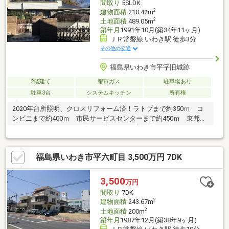
間取り
5SLDK
2
建物面積
210.42m
2
土地面積
489.05m
築年月
1991年10月(築34年11ヶ月)
ＪＲ常磐線 いわき駅 徒歩3分
その他の交通
福島県いわき市平字旧城跡
2階建て
都市ガス
駐車場あり
駐車3台
システムキッチン
所有権
2020年台所照明、クロスリフォーム済！ラトブまで約350ｍ コ
ンビニまで約400ｍ 市民サービスセンターまで約450ｍ 東邦銀
行まで約650ｍ こども園まで約700ｍ 郵便局まで約900ｍ 総
合病院まで約1.0ｋｍ ダイユーエイトまで約1.2ｋｍ 小学校ま
で約750ｍ 中学校まで約900ｍ ※北東側一部土砂災害警戒区
福島県いわき市平六町目 3,500万円 7DK
域 ※埋蔵文化財包蔵地
3,500
万円
間取り
7DK
2
建物面積
243.67m
2
土地面積
200m
築年月
1987年12月(築38年9ヶ月)