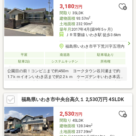
3,180
万円
間取り
3SLDK
2
建物面積
93.57m
2
土地面積
232.93m
築年月
2017年4月(築9年5ヶ月)
ＪＲ常磐線 いわき駅 徒歩3.6km
福島県いわき市平下荒川字五理内
平屋
南道路
駐車場あり
駐車2台
システムキッチン
所有権
公園目の前！コンビニまで約450ｍ ヨークタウン谷川瀬まで約
1.7ｋｍイオンいわき店まで約2.2ｋｍ ケーズデンキいわき本店
まで約1.6ｋｍ東邦銀行まで約1.4ｋｍ 郵便局まで約1.1ｋｍ小学
校まで約550ｍ 中学校まで約2.0ｋｍ
福島県いわき市中央台高久１ 2,530万円 4SLDK
2,530
万円
間取り
4SLDK
2
建物面積
128.34m
2
土地面積
237.39m