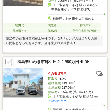
築年月
2005年3月(築21年6ヶ月)
ＪＲ常磐線 いわき駅 バス45分/
「中央台東小」バス停 停歩3分
福島県いわき市中央台高久１
2階建て
南道路
都市ガス
駐車場あり
駐車2台
設計住宅性能評価付
築20年の住友林業様施工物件です。２Fリビングの日当たりの良
い間取となっております。全部屋クロス張替済！
福島県いわき市郷ケ丘２ 4,980万円 4LDK
4,980
万円
間取り
4LDK
2
建物面積
149.88m
2
土地面積
527.96m
築年月
2015年8月(築11年1ヶ月)
ＪＲ常磐線 いわき駅 徒歩4.3km
その他の交通
福島県いわき市郷ケ丘２