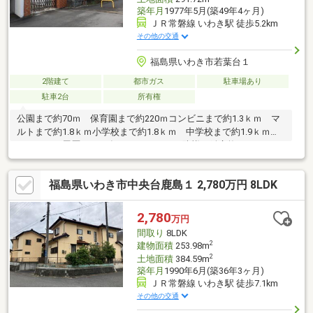
築年月
1977年5月(築49年4ヶ月)
ＪＲ常磐線 いわき駅 徒歩5.2km
その他の交通
福島県いわき市若葉台１
2階建て
都市ガス
駐車場あり
駐車2台
所有権
公園まで約70ｍ 保育園まで約220ｍコンビニまで約1.3ｋｍ マ
ルトまで約1.8ｋｍ小学校まで約1.8ｋｍ 中学校まで約1.9ｋｍ≪
リフォーム履歴≫2010年11月：シロアリ防蟻、鍵交換、クロス・
床CF貼替、モニター付インターホン新設、システムキッチン交換
2014年11月：外壁塗装、サッシ交換2015年 4月：屋根修繕
福島県いわき市中央台鹿島１ 2,780万円 8LDK
2,780
万円
間取り
8LDK
2
建物面積
253.98m
2
土地面積
384.59m
築年月
1990年6月(築36年3ヶ月)
ＪＲ常磐線 いわき駅 徒歩7.1km
その他の交通