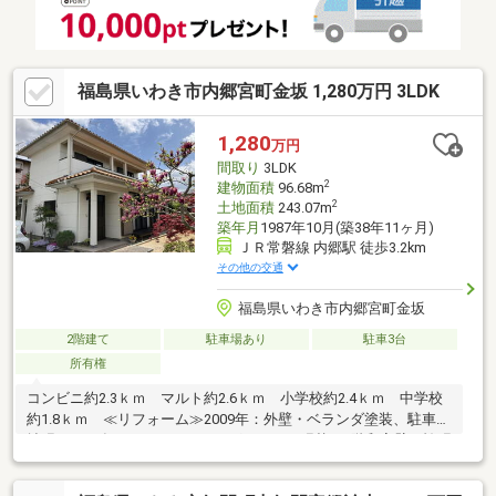
福島県いわき市内郷宮町金坂 1,280万円 3LDK
1,280
万円
間取り
3LDK
2
建物面積
96.68m
2
土地面積
243.07m
築年月
1987年10月(築38年11ヶ月)
ＪＲ常磐線 内郷駅 徒歩3.2km
その他の交通
福島県いわき市内郷宮町金坂
2階建て
駐車場あり
駐車3台
所有権
コンビニ約2.3ｋｍ マルト約2.6ｋｍ 小学校約2.4ｋｍ 中学校
約1.8ｋｍ ≪リフォーム≫2009年：外壁・ベランダ塗装、駐車場
拡張 2012年：LDKフローリング・クロス張替・1階和室壁・襖張
替、キッチン・洗面台交換 2017年：トイレ便器交換・床・クロ
ス張替、廊下フローリング張替、洗面所床・クロス張替 2018