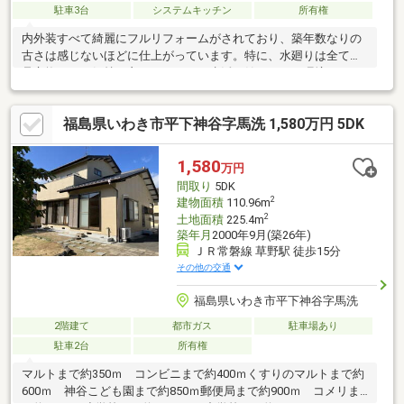
駐車3台
システムキッチン
所有権
内外装すべて綺麗にフルリフォームがされており、築年数なりの
古さは感じないほどに仕上がっています。特に、水廻りは全て新
品交換され、気持ち良くマイホーム生活が始められる環境です。
福島県いわき市平下神谷字馬洗 1,580万円 5DK
1,580
万円
間取り
5DK
2
建物面積
110.96m
2
土地面積
225.4m
築年月
2000年9月(築26年)
ＪＲ常磐線 草野駅 徒歩15分
その他の交通
福島県いわき市平下神谷字馬洗
2階建て
都市ガス
駐車場あり
駐車2台
所有権
マルトまで約350ｍ コンビニまで約400ｍくすりのマルトまで約
600ｍ 神谷こども園まで約850ｍ郵便局まで約900ｍ コメリま