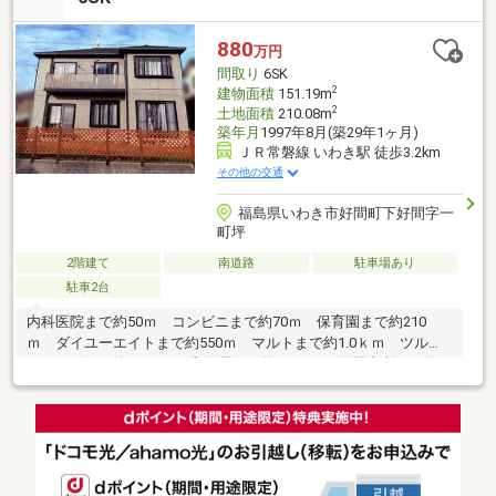
880
万円
間取り
6SK
2
建物面積
151.19m
2
土地面積
210.08m
築年月
1997年8月(築29年1ヶ月)
ＪＲ常磐線 いわき駅 徒歩3.2km
その他の交通
福島県いわき市好間町下好間字一
町坪
2階建て
南道路
駐車場あり
駐車2台
内科医院まで約50ｍ コンビニまで約70ｍ 保育園まで約210
ｍ ダイユーエイトまで約550ｍ マルトまで約1.0ｋｍ ツルハ
ドラッグまで約1.0ｋｍ 郵便局まで約1.0ｋｍ 好間支所まで約
1.0ｋｍ 小学校まで約2.0ｋｍ 中学校まで約1.6ｋｍ※年間地代
160116円※埋蔵文化財包蔵地