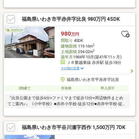
で約1.6ｋｍ小学校まで約1.0ｋｍ 中学校まで約1.1ｋｍ
福島県いわき市平赤井字比良 980万円 4SDK
980
万円
間取り
4SDK
2
建物面積
119.16m
2
土地面積
294.02m
築年月
1984年10月(築41年11ヶ月)
ＪＲ磐越東線 赤井駅 徒歩18分
その他の交通
福島県いわき市平赤井字比良
2階建て
所有権
即入居可
『比良公園まで徒歩6分×ファミマまで徒歩13分×周辺物件まとめ
てご案内♪』《小中学校》■赤井小学校-徒歩12分■赤井中学校-徒歩
7分《物件の特徴》■豊富な収納♪■床の間付きの情緒漂う和室☆彡
■土地付き中古住宅！《周辺環境》■マルト-車7分■ファミマ-徒歩
13分■松村総合病院-車14分■ひだまりハウスについてお客様の声
福島県いわき市平谷川瀬字西作 1,500万円 7DK
450件以上！たくさんのお客様から感謝のお声をいただいており
ます。安心・信頼の「ひだまりハウス」に是非お気軽にお問い合