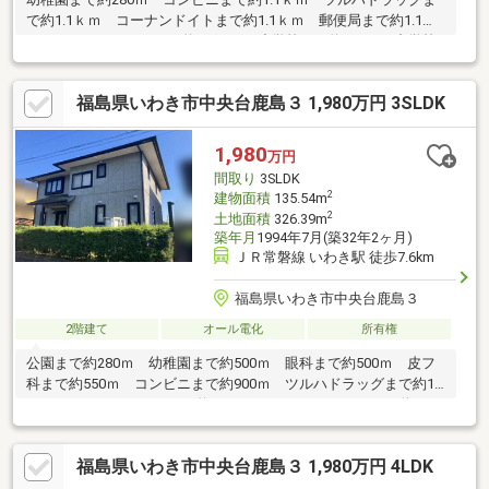
で約1.1ｋｍ コーナンドイトまで約1.1ｋｍ 郵便局まで約1.1ｋ
ｍ ドン・キホーテまで約1.2ｋｍ 小学校まで約450ｍ 中学校
まで約750ｍ
福島県いわき市中央台鹿島３ 1,980万円 3SLDK
1,980
万円
間取り
3SLDK
2
建物面積
135.54m
2
土地面積
326.39m
築年月
1994年7月(築32年2ヶ月)
ＪＲ常磐線 いわき駅 徒歩7.6km
福島県いわき市中央台鹿島３
2階建て
オール電化
所有権
公園まで約280ｍ 幼稚園まで約500ｍ 眼科まで約500ｍ 皮フ
科まで約550ｍ コンビニまで約900ｍ ツルハドラッグまで約1.3
ｋｍ コーナンドイトまで約1.3ｋｍ ドン・キホーテまで約1.4
ｋｍ小学校まで約280ｍ 中学校まで約600ｍ
福島県いわき市中央台鹿島３ 1,980万円 4LDK