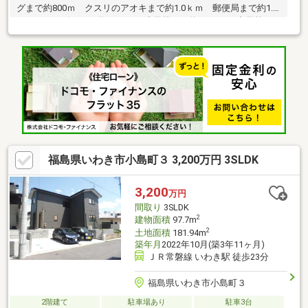
グまで約800ｍ クスリのアオキまで約1.0ｋｍ 郵便局まで約1.1
ｋｍ コンビニまで約1.2ｋｍ 小学校まで約1.2ｋｍ 中学校ま
で約900ｍ
福島県いわき市小島町３ 3,200万円 3SLDK
3,200
万円
間取り
3SLDK
2
建物面積
97.7m
2
土地面積
181.94m
築年月
2022年10月(築3年11ヶ月)
ＪＲ常磐線 いわき駅 徒歩23分
福島県いわき市小島町３
2階建て
駐車場あり
駐車3台