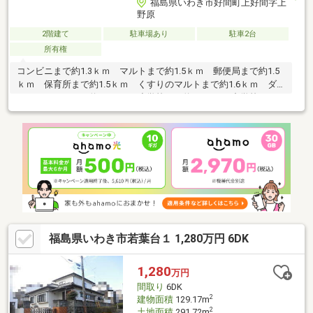
福島県いわき市好間町上好間字上
野原
2階建て
駐車場あり
駐車2台
所有権
コンビニまで約1.3ｋｍ マルトまで約1.5ｋｍ 郵便局まで約1.5
ｋｍ 保育所まで約1.5ｋｍ くすりのマルトまで約1.6ｋｍ ダ
イユーエイトまで約1.7ｋｍ 小学校まで約1.3ｋｍ 中学校まで
約2.6ｋｍ ※埋蔵文化財包蔵地 ※再建築の際は要セットバック
福島県いわき市若葉台１ 1,280万円 6DK
1,280
万円
間取り
6DK
2
建物面積
129.17m
2
土地面積
291.72m