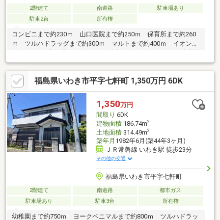
2階建て
南道路
駐車場あり
駐車2台
所有権
コンビニまで約230ｍ 山口医院まで約250ｍ 保育所まで約260
ｍ ツルハドラッグまで約300ｍ マルトまで約400ｍ イオンま
で約500ｍ 郵便局まで約800ｍ 東邦銀行まで約1.0ｋｍ 小学校
まで約350ｍ 中学校まで約1.6ｋｍ
福島県いわき市平字七軒町 1,350万円 6DK
1,350
万円
間取り
6DK
2
建物面積
186.74m
2
土地面積
314.49m
築年月
1982年6月(築44年3ヶ月)
ＪＲ常磐線 いわき駅 徒歩23分
その他の交通
福島県いわき市平字七軒町
2階建て
南道路
都市ガス
駐車場あり
駐車3台
所有権
幼稚園まで約750ｍ ヨークベニマルまで約800ｍ ツルハドラッ