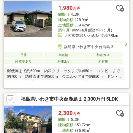
1,980
万円
間取り
4LDK
2
建物面積
128.9m
2
土地面積
339.42m
築年月
1999年8月(築27年1ヶ月)
ＪＲ常磐線 いわき駅 徒歩7.9km
福島県いわき市中央台鹿島３
平屋
南道路
都市ガス
駐車場あり
駐車2台
所有権
郵便局まで約600ｍ 内科クリニックまで約650ｍ コンビニまで
約700ｍ 幼稚園まで約800ｍ ウエルシアまで約850ｍ ドン・
キホーテまで約1.5ｋｍ コーナンドイトまで約1.5ｋｍ ダイソ
ーまで約1.6ｋｍ 小学校まで約500ｍ 中学校まで約600ｍ
福島県いわき市中央台鹿島１ 2,300万円 5LDK
2,300
万円
間取り
5LDK
2
建物面積
153.72m
2
土地面積
335.93m