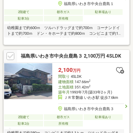
福島県いわき市中央台鹿島１
2階建て
都市ガス
駐車場あり
駐車3台
所有権
幼稚園まで約600ｍ ツルハドラッグまで約700ｍ コーナンドイ
トまで約700ｍ ドン・キホーテまで約800ｍ コンビニまで約1.0
ｋｍ 郵便局まで約1.1ｋｍ 小学校まで約900ｍ 中学校まで約
1.3ｋｍ
福島県いわき市中央台鹿島３ 2,100万円 4SLDK
2,100
万円
間取り
4SLDK
2
建物面積
147.66m
2
土地面積
351.42m
築年月
1993年7月(築33年2ヶ月)
ＪＲ常磐線 いわき駅 徒歩7.6km
福島県いわき市中央台鹿島３
2階建て
都市ガス
駐車場あり
駐車2台
所有権
幼稚園まで約280ｍ コンビニまで約1.1ｋｍ ツルハドラッグま