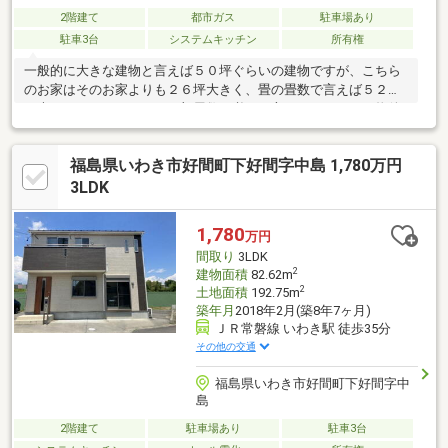
2階建て
都市ガス
駐車場あり
駐車3台
システムキッチン
所有権
一般的に大きな建物と言えば５０坪ぐらいの建物ですが、こちら
のお家はそのお家よりも２６坪大きく、畳の畳数で言えば５２帖
も大きいことになります。部屋数が必要な方にはまたとない物件
です。
福島県いわき市好間町下好間字中島 1,780万円
3LDK
1,780
万円
間取り
3LDK
2
建物面積
82.62m
2
土地面積
192.75m
築年月
2018年2月(築8年7ヶ月)
ＪＲ常磐線 いわき駅 徒歩35分
その他の交通
福島県いわき市好間町下好間字中
島
2階建て
駐車場あり
駐車3台