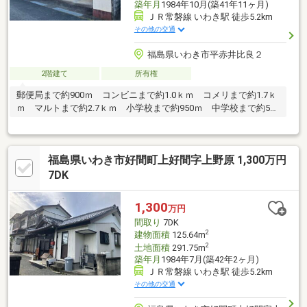
築年月
1984年10月(築41年11ヶ月)
ＪＲ常磐線 いわき駅 徒歩5.2km
その他の交通
福島県いわき市平赤井比良２
2階建て
所有権
郵便局まで約900ｍ コンビニまで約1.0ｋｍ コメリまで約1.7ｋ
ｍ マルトまで約2.7ｋｍ 小学校まで約950ｍ 中学校まで約500
ｍ
福島県いわき市好間町上好間字上野原 1,300万円
7DK
1,300
万円
間取り
7DK
2
建物面積
125.64m
2
土地面積
291.75m
築年月
1984年7月(築42年2ヶ月)
ＪＲ常磐線 いわき駅 徒歩5.2km
その他の交通