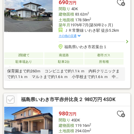
690
万円
間取り
4DK
2
建物面積
83.62m
2
土地面積
178.58m
築年月
1976年7月(築50年2ヶ月)
ＪＲ常磐線 いわき駅 徒歩5.2km
その他の交通
福島県いわき市若葉台１
2階建て
南道路
都市ガス
駐車場あり
駐車2台
所有権
保育園まで約260ｍ コンビニまで約1.1ｋｍ 内科クリニックま
で約1.1ｋｍ マルトまで約1.6ｋｍ 小学校まで約1.6ｋｍ 中学
校まで約1.7ｋｍ
福島県いわき市平赤井比良２ 980万円 4SDK
980
万円
間取り
4SDK
2
建物面積
119.16m
2
土地面積
294.02m