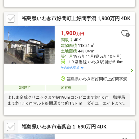
表 1，980万円いわき市でも人気の高台エリアです。２DKでお車
も2台可能なので、ご夫婦の方や小さいお子様がいらっしゃる方に
お勧めの収益物件です。現状4戸のうち、3戸埋まっております。
福島県いわき市好間町上好間字洞 1,900万円 4DK
1,900
万円
間取り
4DK
2
建物面積
118.21m
2
土地面積
443.04m
築年月
1973年11月(築52年10ヶ月)
ＪＲ常磐線 いわき駅 徒歩5.1km
その他の交通
福島県いわき市好間町上好間字洞
2階建て
所有権
よしま金成クリニックまで約190ｍコンビニまで約1ｋｍ 郵便局
まで約1.1ｋｍマルト好間店まで約1.3ｋｍ ダイユーエイトまで
約1.7ｋｍ小学校まで約650ｍ 中学校まで約2.2ｋｍ※1階西側8帖
和室増築(未登記)
福島県いわき市若葉台１ 690万円 4DK