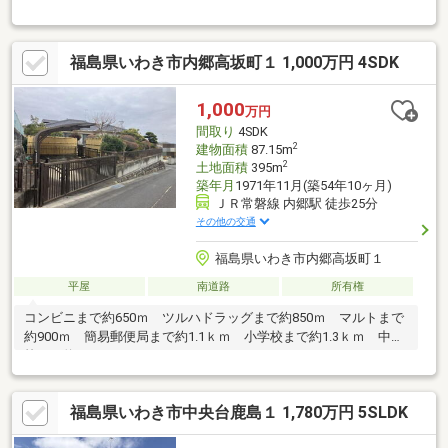
ｍ 内科クリニックまで約1.1ｋｍ 小学校まで約1.2ｋｍ 中学
校まで約900ｍ ※2026年9月以降お引渡し予定 ※他に雑種地38
㎡あり ※埋蔵文化財包蔵地 ※私道持分あり
福島県いわき市内郷高坂町１ 1,000万円 4SDK
1,000
万円
間取り
4SDK
2
建物面積
87.15m
2
土地面積
395m
築年月
1971年11月(築54年10ヶ月)
ＪＲ常磐線 内郷駅 徒歩25分
その他の交通
福島県いわき市内郷高坂町１
平屋
南道路
所有権
コンビニまで約650ｍ ツルハドラッグまで約850ｍ マルトまで
約900ｍ 簡易郵便局まで約1.1ｋｍ 小学校まで約1.3ｋｍ 中学
校まで約950ｍ
福島県いわき市中央台鹿島１ 1,780万円 5SLDK