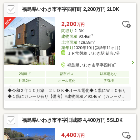
福島県いわき市平字四軒町 2,200万円 2LDK
2,200
万円
間取り
2LDK
2
建物面積
90.46m
2
土地面積
128.58m
築年月
2020年10月(築5年11ヶ月)
ＪＲ常磐線 いわき駅 徒歩7分
福島県いわき市平字四軒町
2階建て
都市ガス
駐車場あり
駐車2台
オール電化
所有権
◆令和２年１０月築 ２ＬＤＫ◆オール電化◆１階にＷＩＣ有り
◆１階にガレージ有り【備考】※建物面積／90.46㎡（ガレージ
8.69㎡含む）※上記の建物面積は公簿に記載の面積です。建築確認
の面積は90.45㎡になります。※本物件は都市ガスの利用可能地域
ですが、オール電化住宅のため、ガスは使用しておりません。な
福島県いわき市平字旧城跡 4,400万円 5SLDK
お、敷地内にガスの引込管は敷設されています。※本物件内の物
置及びカーポート（未登記）も売買対象に含まれます※町内会
費 2000円／年※「既存住宅状況調査」実施済み(2026年7月）。
4,400
万円
建物の傾きがあります。詳しくはお問い合わせ下さい。