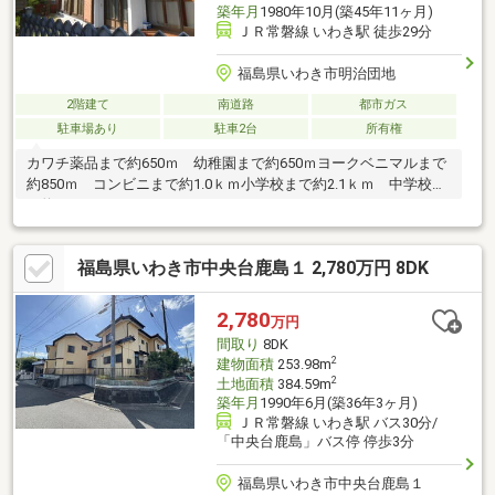
築年月
1980年10月(築45年11ヶ月)
ＪＲ常磐線 いわき駅 徒歩29分
福島県いわき市明治団地
2階建て
南道路
都市ガス
駐車場あり
駐車2台
所有権
カワチ薬品まで約650ｍ 幼稚園まで約650ｍヨークベニマルまで
約850ｍ コンビニまで約1.0ｋｍ小学校まで約2.1ｋｍ 中学校ま
で約1.2ｋｍ
福島県いわき市中央台鹿島１ 2,780万円 8DK
2,780
万円
間取り
8DK
2
建物面積
253.98m
2
土地面積
384.59m
築年月
1990年6月(築36年3ヶ月)
ＪＲ常磐線 いわき駅 バス30分/
「中央台鹿島」バス停 停歩3分
福島県いわき市中央台鹿島１