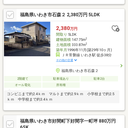
敷地は約９３坪の贅沢な広さで、南西向きのお庭は高い位置にあ
るので人の視線も通りにくくプライベート感のある空間を作れま
福島県いわき市石森２ 2,380万円 5LDK
す！住宅地なので車通りが少ないのもポイント！■建物は昭和６
２年３月築ですが、少し年式は経っているとはいえ水回りは過去
にリフォームされたことも有り築年数ほどの古さを感じさせない
2,380
万円
都市ガス住宅です！南西に広いお庭が確保できていることも有
間取り
5LDK
り、日当たりも良好です！■リフォームご相談おまかせくださ
2
建物面積
147.75m
い！
2
土地面積
333.87m
築年月
1996年11月(築29年10ヶ月)
ＪＲ常磐線 いわき駅 徒歩38分
その他の交通
福島県いわき市石森２
2階建て
駐車場あり
駐車2台
オール電化
所有権
コンビニまで約2.4ｋｍ マルトまで約2.9ｋｍ 小学校まで約2.5
ｋｍ 中学校まで約3.4ｋｍ
福島県いわき市好間町下好間字一町坪 880万円
6SK