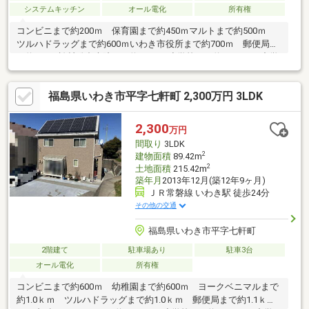
システムキッチン
オール電化
所有権
コンビニまで約200ｍ 保育園まで約450ｍマルトまで約500ｍ
ツルハドラッグまで約600ｍいわき市役所まで約700ｍ 郵便局ま
で約950ｍ松村総合病院まで約1.2ｋｍ小学校まで約1.3ｋｍ 中学
校まで約1.3ｋｍ
福島県いわき市平字七軒町 2,300万円 3LDK
2,300
万円
間取り
3LDK
2
建物面積
89.42m
2
土地面積
215.42m
築年月
2013年12月(築12年9ヶ月)
ＪＲ常磐線 いわき駅 徒歩24分
その他の交通
福島県いわき市平字七軒町
2階建て
駐車場あり
駐車3台
オール電化
所有権
コンビニまで約600ｍ 幼稚園まで約600ｍ ヨークベニマルまで
約1.0ｋｍ ツルハドラッグまで約1.0ｋｍ 郵便局まで約1.1ｋ