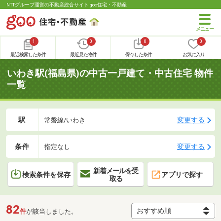
NTTグループ運営の不動産総合サイト goo住宅・不動産
1
0
0
0
最近検索した条件
最近見た物件
保存した条件
お気に入り
いわき駅(福島県)の中古一戸建て・中古住宅 物件
一覧
駅
変更する
常磐線/いわき
条件
変更する
指定なし
新着メールを受
検索条件を保存
アプリで探す
取る
82
件
が該当しました。