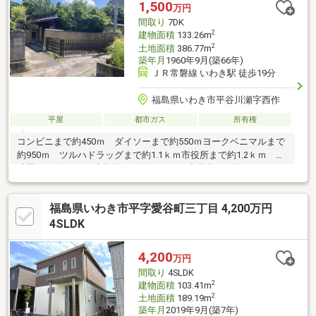
わせくださいませ。ひだまりハウス一同、お客様からの「ありが
1,500
万円
とう」の為に、誠心誠意ご対応させて頂くことをお約束致しま
間取り
7DK
す。
2
建物面積
133.26m
2
土地面積
386.77m
築年月
1960年9月(築66年)
ＪＲ常磐線 いわき駅 徒歩19分
福島県いわき市平谷川瀬字西作
平屋
都市ガス
所有権
コンビニまで約450ｍ ダイソーまで約550ｍヨークベニマルまで
約950ｍ ツルハドラッグまで約1.1ｋｍ市役所まで約1.2ｋｍ 幼
稚園まで約1.4ｋｍ小学校まで約2.0ｋｍ 中学校まで約1.1ｋｍ※再
建築の際はセットバックが必要です
福島県いわき市平字愛谷町三丁目 4,200万円
4SLDK
4,200
万円
間取り
4SLDK
2
建物面積
103.41m
2
土地面積
189.19m
築年月
2019年9月(築7年)