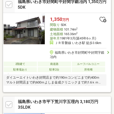
福島県いわき市好間町中好間字鍛冶内 1,350万円
年：浴槽交換、階段手摺取付、白蟻駆除・薬剤散布、床下換気扇
設置 2024年：網戸交換 2025年：襖一部張替、濡れ縁一部補
5DK
修、白蟻薬剤散布
1,350
万円
間取り
5DK
2
建物面積
101.74m
2
土地面積
165.36m
築年月
1981年3月(築45年6ヶ月)
ＪＲ常磐線 いわき駅 徒歩3.6km
福島県いわき市好間町中好間字鍛
冶内
2階建て
南道路
ルーフバルコニー
駐車場あり
駐車2台
所有権
ダイユーエイトいわき好間店まで約190ｍコンビニまで約400ｍ
マルト好間店まで約600ｍよしま金成クリニックまで約1.6ｋｍ
いわき中央ＩＣまで約2.5ｋｍ小学校まで約1.2ｋｍ 中学校まで
約1.3ｋｍ※2項道路のため要セットバック
福島県いわき市平下荒川字五理内 3,180万円
3SLDK