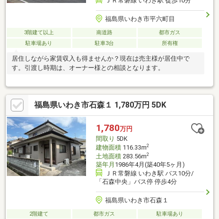
ＪＲ常磐線 いわき駅 徒歩10分
福島県いわき市平六町目
3階建て以上
南道路
都市ガス
駐車場あり
駐車3台
所有権
居住しながら家賃収入も得ませんか？現在は売主様が居住中で
す。引渡し時期は、オーナー様との相談となります。
福島県いわき市石森１ 1,780万円 5DK
1,780
万円
間取り
5DK
2
建物面積
116.33m
2
土地面積
283.56m
築年月
1986年4月(築40年5ヶ月)
ＪＲ常磐線 いわき駅 バス10分/
「石森中央」バス停 停歩4分
福島県いわき市石森１
2階建て
都市ガス
駐車場あり