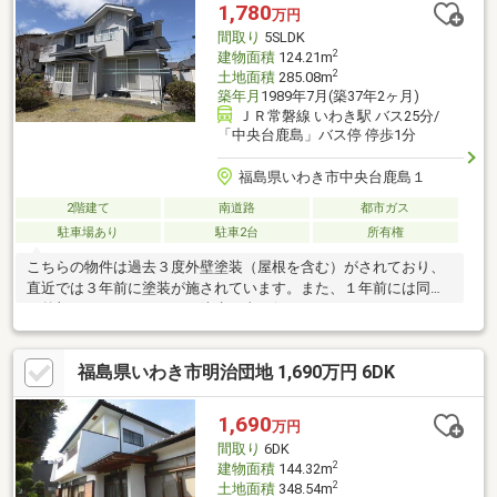
1,780
万円
間取り
5SLDK
2
建物面積
124.21m
2
土地面積
285.08m
築年月
1989年7月(築37年2ヶ月)
ＪＲ常磐線 いわき駅 バス25分/
「中央台鹿島」バス停 停歩1分
福島県いわき市中央台鹿島１
2階建て
南道路
都市ガス
駐車場あり
駐車2台
所有権
こちらの物件は過去３度外壁塗装（屋根を含む）がされており、
直近では３年前に塗装が施されています。また、１年前には同じ
く外部となるバルコニーの防水工事も行われています。
福島県いわき市明治団地 1,690万円 6DK
1,690
万円
間取り
6DK
2
建物面積
144.32m
2
土地面積
348.54m