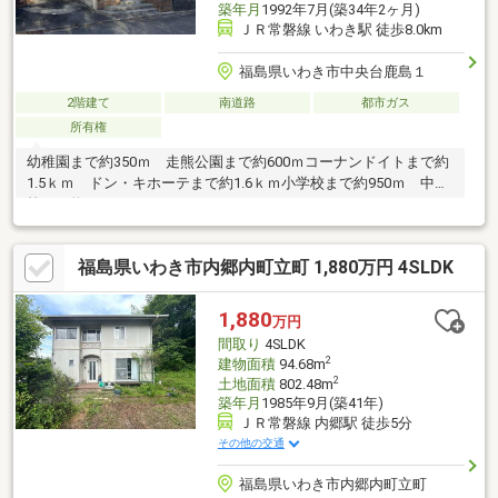
築年月
1992年7月(築34年2ヶ月)
ＪＲ常磐線 いわき駅 徒歩8.0km
福島県いわき市中央台鹿島１
2階建て
南道路
都市ガス
所有権
幼稚園まで約350ｍ 走熊公園まで約600ｍコーナンドイトまで約
1.5ｋｍ ドン・キホーテまで約1.6ｋｍ小学校まで約950ｍ 中学
校まで約1.3ｋｍ
福島県いわき市内郷内町立町 1,880万円 4SLDK
1,880
万円
間取り
4SLDK
2
建物面積
94.68m
2
土地面積
802.48m
築年月
1985年9月(築41年)
ＪＲ常磐線 内郷駅 徒歩5分
その他の交通
福島県いわき市内郷内町立町