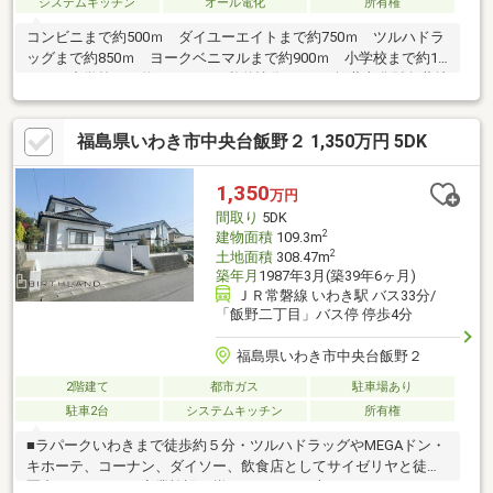
システムキッチン
オール電化
所有権
コンビニまで約500ｍ ダイユーエイトまで約750ｍ ツルハドラ
ッグまで約850ｍ ヨークベニマルまで約900ｍ 小学校まで約1.4
ｋｍ 中学校まで約1.4ｋｍ ※私道持分あり ※埋蔵文化財包蔵地
福島県いわき市中央台飯野２ 1,350万円 5DK
1,350
万円
間取り
5DK
2
建物面積
109.3m
2
土地面積
308.47m
築年月
1987年3月(築39年6ヶ月)
ＪＲ常磐線 いわき駅 バス33分/
「飯野二丁目」バス停 停歩4分
福島県いわき市中央台飯野２
2階建て
都市ガス
駐車場あり
駐車2台
システムキッチン
所有権
■ラパークいわきまで徒歩約５分・ツルハドラッグやMEGAドン・
キホーテ、コーナン、ダイソー、飲食店としてサイゼリヤと徒歩
圏内にこれだけの商業施設が揃っているのは大きなメリット！■