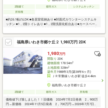
2階建て
都市ガス
システムキッチン
所有権
■約26.1帖のLDK ■各居室収納あり ■対面式カウンターシステムキ
ッチン ■1，2階トイレあり ■1，2階洗面化粧台あり■カースペース
3台（車種による）■郷ケ丘小学校まで 約1200ｍ（徒歩15分）■中
央台北中学校まで 約1600ｍ（徒歩20分）■さとがおかキンダーガ
ーデンまで 約860ｍ（徒歩11分）■郷ケ丘公園まで約320ｍ（徒歩
福島県いわき市郷ケ丘２ 1,980万円 2DK
4分）■ファミリーマートいわき郷ケ丘店まで約490ｍ（徒歩7分）
■セブンイレブンいわき郷ケ丘2丁目店まで 約500ｍ（徒歩7分）
1,980
万円
間取り
2DK
2
建物面積
178.54m
2
土地面積
328m
築年月
1988年3月(築38年6ヶ月)
ＪＲ常磐線 いわき駅 徒歩4.4km
福島県いわき市郷ケ丘２
2階建て
都市ガス
所有権
価格値下げ致しました！！旧価格 2024年7月2日発表 2，900万
円→新価格 2024年11月5日発表 2，700万円→2026年7月7日発